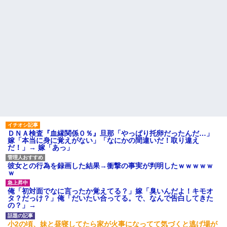
ＤＮＡ検査『血縁関係０％』旦那「やっぱり托卵だったんだ…」
嫁「本当に身に覚えがない」「なにかの間違いだ！取り違え
だ！」→ 嫁「あっ」
彼女との行為を録画した結果→衝撃の事実が判明したｗｗｗｗｗ
ｗ
俺「初対面でなに言ったか覚えてる？」嫁「臭いんだよ！キモオ
タ？だっけ？」俺「だいたい合ってる。で、なんで告白してきた
の？」→
小2の頃、妹と昼寝してたら家が火事になってて気づくと逃げ場が