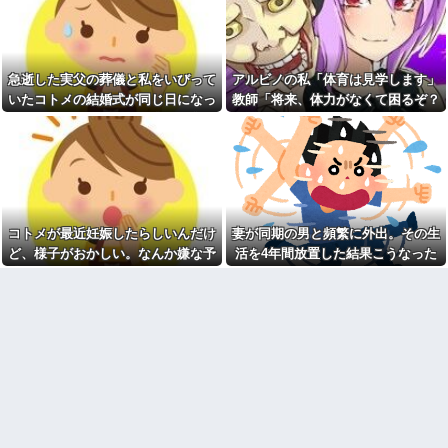
【困惑】飲食店勤務俺「米4升
高齢独身彼女無しなのが不思
研いでください」Ｚ後輩女子
議ってよく言われるけど、女と
「よんしょう・・・？」
人付き合いとかめんどくさすぎ
る
新卒の時に受けた会社の面接
で、趣味と地元の話だけして採
急逝した実父の葬儀と私をいびって
アルビノの私「体育は見学します」
20年くらい前だけど当時お付
用された
き合いがあった仲間が神社に赤
いたコトメの結婚式が同じ日になっ
教師「将来、体力がなくて困るぞ？
いものを身につけちゃいけない
商売傾いた義実家のローンを
てしまった。無理にでも来いと言わ
我慢して走れ！」→結果、膝を痛め
と言ってた
半額負担中の我が家…「家を買
って」と調子に乗るトメに住む
れてしまい...
て・・・
【衝撃】ジャンポケ斉藤の妻
場所がなくなる未来を教えてあ
さん、夫の求刑7年翌日に
げた結果←息根を止める返しで
Instagram更新しSNS民をザワつ
スカッとｗ
かせてしまう…
統合失調症って何がどうヤバ
【悲報】昨日の銀だこ、８８
いの？「現実」と「妄想」の境
人しか買えない８８円に大行列
界が崩れるってマジ？
コトメが最近妊娠したらしいんだけ
妻が同期の男と頻繁に外出。その生
をなす都民コチラ・・・
【画像】最新の浜辺美波さ
ど、様子がおかしい。なんか嫌な予
活を4年間放置した結果こうなった
【画像】セブンイレブンのバ
ん、ガチのマジで可愛過ぎてワ
イト「AIにちいかわの画像を食
感がして、コトメにこっそり電話し
イらをドキドキさせてしまうw w
わせてっと………できた！」→
w w w w w他
たら...
とんでもないものが出来上がっ
てしまうw w w w w
義母「小学生になったら一人
で新幹線乗ってウチ（東北）に
【超絶悲報】東科大医学部卒
泊まりにおいで♪」と会うたびし
の美人YouTuberさん、直美でコ
つこい……「昔パパも一人で乗
メント欄が炎上してしまう…
った」とか時代錯誤すぎ！治安
【画像】最新の浜辺美波さ
も防犯も無視して女児を一人で
ん、ガチのマジで可愛過ぎてワ
遠出させようとする無神経義母
イらをドキドキさせてしまうw w
にブチ切れ
w w w w w
【前編】自分の息子が放置子
会社に突然「嫁に手を出した
だった。他所のお宅をピンポン