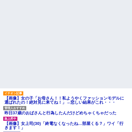
だろ」と怒りの電話が入った。
して「あそぼー」と家に上がり
全く心当たりのない俺だった
込みおやつをクレクレしてた。
が、事態は思わぬ展開に…
田舎では普通のことだったので
ママ友に怒鳴られ仰天
1/2義弟娘「ママのアソコには
黒い絵があるんだよ！洗っても
今のママ本当若いよね。小学
落ちないんだよ！」あー…だか
生ママで政治家系のショートの
らいつも肌を隠してるのね。こ
人全然いない
んな田舎で刺青バレたら面倒...
私が考えた娘の名前を「画数
家に職場の女性A子と写った写
が多い、バランスが悪い」と酷
真(外回り中や出張中のもの)が送
評してたトメ。命名式に娘を抱
られ、嫁に「浮気してない？」
っこして「バランスが取りにく
と確認されたが事実無根だった
い字ねぇ～あたち自分の名前だ
ので全否定→嫁が親戚の探...
いっきらーい」
ハードオフに売っていた4万
座高がすごく高いので、カフ
4000円のフィギュアがヤバすぎ
ェとかで座って膝の位置より低
るｗｗｗｗｗｗ「こんな高い
い高さのテーブルが苦痛だ
の？ｗｗ」「逆に超安い」
主な税金の成り立ちを調べて
私「ちょっと、人の家の金庫
みたよ
触らないでよ！」キチママ『そ
こに金庫があったから、開けて
みようとしただけ☆』義兄「泥
【画像】女の子「お母さん！！私ようやくファッションモデルに
は出てけ！二度と来るな！」結
選ばれたの！絶対見に来てね！」→悲しい結果がこれ・・・
果・・・
私「初めて飲む味だけどなん
のお茶？」彼「ちっ！」私「」
昨日37歳のおばさんと行為したんだけどめちゃくちゃだった
【GIF】JSのカンチョーワロ
タ
【画像】女上司(30)「終電なくなったね…部屋くる？」ワイ「行
きます！」
後続車にクラクションを鳴ら