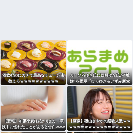
酒飲むのにガチで最高なチェーン店
夫・ひろゆき氏に西村ゆか氏が“離
教えろｗｗｗｗｗｗｗｗｗｗ
婚”を提示「ひろゆき＆いずみ新党
（仮）」の届け出を知らされず激怒
[582792952]
【悲報】加藤小夏(おなつ)さん、演
【画像】磯山さやかの経験人数ｗｗ
技中に惚れたことがあると告白www
ｗｗｗｗｗｗｗｗｗｗｗｗｗｗｗｗ
www