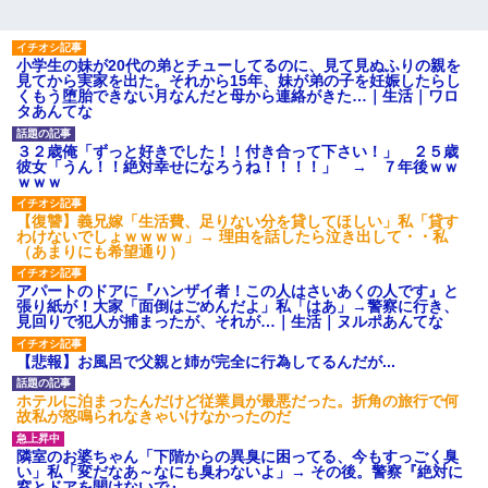
小学生の妹が20代の弟とチューしてるのに、見て見ぬふりの親を
見てから実家を出た。それから15年、妹が弟の子を妊娠したらし
くもう堕胎できない月なんだと母から連絡がきた…｜生活｜ワロ
タあんてな
３２歳俺「ずっと好きでした！！付き合って下さい！」 ２５歳
彼女「うん！！絶対幸せになろうね！！！！」 → ７年後ｗｗ
ｗｗｗ
【復讐】義兄嫁「生活費、足りない分を貸してほしい」私「貸す
わけないでしょｗｗｗｗ」→ 理由を話したら泣き出して・・私
（あまりにも希望通り）
アパートのドアに『ハンザイ者！この人はさいあくの人です』と
張り紙が！大家「面倒はごめんだよ」私「はあ」→警察に行き、
見回りで犯人が捕まったが、それが…｜生活｜ヌルポあんてな
【悲報】お風呂で父親と姉が完全に行為してるんだが...
ホテルに泊まったんだけど従業員が最悪だった。折角の旅行で何
故私が怒鳴られなきゃいけなかったのだ
隣室のお婆ちゃん「下階からの異臭に困ってる、今もすっごく臭
い」私「変だなあ～なにも臭わないよ」→ その後。警察『絶対に
窓とドアを開けないで』