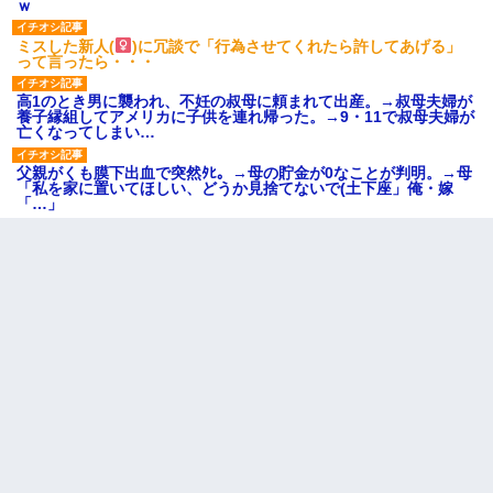
ｗ
ミスした新人(
)に冗談で「行為させてくれたら許してあげる」
って言ったら・・・
高1のとき男に襲われ、不妊の叔母に頼まれて出産。→叔母夫婦が
養子縁組してアメリカに子供を連れ帰った。→9・11で叔母夫婦が
亡くなってしまい…
父親がくも膜下出血で突然ﾀﾋ。→母の貯金が0なことが判明。→母
「私を家に置いてほしい、どうか見捨てないで(土下座」俺・嫁
「…」