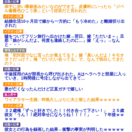
され彼氏が逆切れ。「何クラク
ション鳴らしてんだ！降りてこ
体中に赤い蕁麻疹みたいなのができて、皮膚科にいったら「ジベ
いよ！」と怒鳴りだし...
ル薔薇色ひこう疹」という症状だと言われた
【衝撃】報酬100万円超の治験
募集がこちらｗｗｗｗｗ(※画像
結婚生活10ヶ月目で嫁から一方的に「もう冷めた」と離婚切り出
あり)
された
【ネット騒然】惨殺されたタ
ワマン頂き女子のこの動画、す
嘘をついてフリン旅行へ出かけた嫁→翌日、嫁「ただいま～」旦
げえええええｗｗｗｗｗｗｗｗ
那「娘がシんだよ。何度も連絡したのに…」嫁「えっ」→なん
ｗｗｗ
と・・・
【愕然】白のクラウン俺氏、
高速道路左車線を制限速度で走
俺「初対面でなに言ったか覚えてる？」嫁「臭いんだよ！キモオ
った結果wwwwwwwwwwww
タ？だっけ？」俺「だいたい合ってる。で、なんで告白してきた
百年の恋12-899 食べた量を
の？」→
張り合ってくる
【悲報】佐藤輝明・・・２軍
中途採用のAが部長から呼び出された。Aはヘラヘラと部屋に入っ
でも盛大にやらかす←あまり悲
ていき、1時間後に号泣しながら出てきて…
しませないでくれ
妻が亡くなったんだけど正直ガチで嬉しい
ワイアラサー主婦、昨晩久しぶりに夫と致した結果ｗｗｗｗｗ
３２歳俺「ずっと好きでした！！付き合って下さい！」 ２５歳
彼女「うん！！絶対幸せになろうね！！！！」 → ７年後ｗｗ
ｗｗｗ
彼女との行為を録画した結果→衝撃の事実が判明したｗｗｗｗｗ