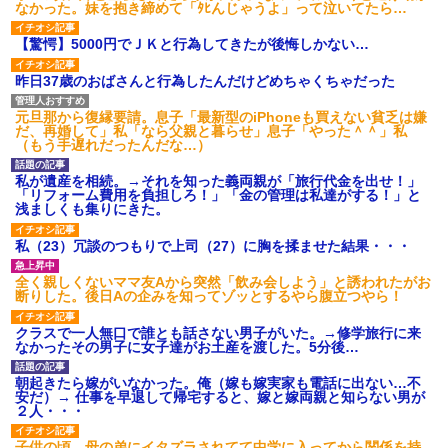
なかった。妹を抱き締めて「ﾀﾋんじゃうよ」って泣いてたら…
【驚愕】5000円でＪＫと行為してきたが後悔しかない…
昨日37歳のおばさんと行為したんだけどめちゃくちゃだった
元旦那から復縁要請。息子「最新型のiPhoneも買えない貧乏は嫌
だ、再婚して」私「なら父親と暮らせ」息子「やった＾＾」私
（もう手遅れだったんだな…）
私が遺産を相続。→それを知った義両親が「旅行代金を出せ！」
「リフォーム費用を負担しろ！」「金の管理は私達がする！」と
浅ましくも集りにきた。
私（23）冗談のつもりで上司（27）に胸を揉ませた結果・・・
全く親しくないママ友Aから突然「飲み会しよう」と誘われたがお
断りした。後日Aの企みを知ってゾッとするやら腹立つやら！
クラスで一人無口で誰とも話さない男子がいた。→修学旅行に来
なかったその男子に女子達がお土産を渡した。5分後…
朝起きたら嫁がいなかった。俺（嫁も嫁実家も電話に出ない…不
安だ）→ 仕事を早退して帰宅すると、嫁と嫁両親と知らない男が
２人・・・
子供の頃、母の弟にイタズラされてて中学に入ってから関係を持