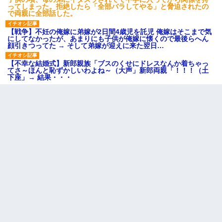
ってしまった。拒絶したら「全部バラしてやる」と脅迫されたの
で両親に全部話した。
【戦争】不妊の俺嫁に弟嫁が2日間4歳児を託児 俺嫁はそこまで気
にしてなかったが、あまりにも子供が俺嫁に懐くので最後らへん
顔引きつってた → そして弟嫁が迎えに来た翌日…
【不幸な結婚式】新郎親族「ブスのくせにドレスなんか着ちゃっ
てさ～ほんと恥ずかしいわよね～（大声」新郎両親「！！！（土
下座」→ 結果・・・