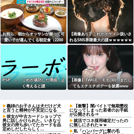
お前ら、朝からオッサンが握って可
【画像あり】これがイケメン扱いさ
愛い子が運んでくる朝定食（2200
れるSNS界隈最大の謎ｗｗｗｗｗｗ
円）頼める？
ｗｗｗｗｗｗｗｗｗｗｗｗ
PSP ← これが成功した理由、よ
【画像】TWICE・モモ(30)、またし
く考えると謎
てもエチエチボデーを披露www
義姉のお子さんは犬だけど犬
【衝撃】闇バイトで無期懲役
と言うと精神が不安定になる
になってしまった若者のお手紙
が公開される⇒
彼女が中古カードショップで
男に話しかけられた。いきなり
就活でコネ採用確定だったの
彼女の持ち歩いてたカードを品
に無しにされたｗｗ
定めしだしたらしく…
私「ハンバーグに髪の毛