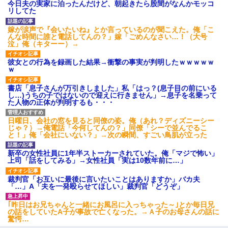
今日夫の実家に泊ったんだけど、朝起きたら股間がなんかモッコ
リしてた
嫁が涙声で『会いたいね』とか言っているのが聞こえた。俺「こ
んな時間に誰と電話してんの？」嫁「ごめんなさい…！（大号
泣」俺（キターー）→
彼女との行為を録画した結果→衝撃の事実が判明したｗｗｗｗｗ
ｗ
書店「息子さんが万引きしました」私「はっ？(息子目の前にいる
し…)うちの子ではないので迎えに行きません」→息子を名乗って
た人物の正体が判明するも・・・
日曜日、会社の窓を見ると同僚の姿。俺（あれ？ディズニーシー
じゃ？）→俺電話「今何してんの？」同僚「シーで並んでるこ
と！」俺「会社にいない？」→次の瞬間、すごい鳥肌が立った
新卒の女性社員に1年半ストーカーされていた。俺「マジで怖い」
上司「話をしてみる」→女性社員「実は10数年前に…」
裁判官「お互いに最後に言いたいことはありますか」バカ夫
「…」A「夫を一発殴らせてほしい」裁判官「どうぞ」
｢昨日はお兄ちゃんと一緒にお風呂に入っちゃった～｣とか毎日兄
の話をしていたA子が事故で亡くなった。→Ａ子のお母さんの話に
驚愕…