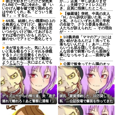
彼は大好きだったけど突然来
が…」店員「申し訳ありませ
たLINEで一気に冷めた。彼「い
ん」→夫婦でファミレスに行
いかげん嘘を嘘で塗り固めるの
き、店員に指摘したところ…
はやめてくれ」私「どういう意
【修羅場】突然、中高の友人
味？」→ すると…
「H」から訴状が届いた私 → 夫
4/6私、結婚したい職業NO.1の
と私、さらにいずれも同じ学校
公務員なんですけど、嫁が子供
の生徒で、クラス委員を務めた
連れて家出した。全く理由は思
人たちが訴えられた → その理由
いつかないけど強いてあげると
が・・・
すれば母のせいかもしれない。
1/2義弟娘「ママのアソコには
嫁のせいでアトピー悪化しそう
黒い絵があるんだよ！洗っても
→
落ちないんだよ！」あー…だか
夫が首を吊った。気に入らな
らいつも肌を隠してるのね。こ
いと私を殴るウトとそれを傍観
んな田舎で刺青バレたら面倒な
するトメに生活費をくれない
事になっちゃうよ…→面倒な事
夫…地獄の義実家をでて離婚し
に。
ようとしたら…夫にはとんでも
公園で飯食ってたら隣のオッ
ない秘密があった
サンが煙草吸い出して顔に煙き
嫁が同窓会に出席して元カレ
たから払ったら口論に……先輩
と再会して失踪。1年後に俺の家
「煙払うのは喧嘩売ってるよう
に投函されたものがこれ...
なもんw」私「納得いかん…」
女子「貴公子の告白を断るな
柿の種、以前は柿の種のピー
んてあり得ない！」俺「問題は
ナッツの方が好きだった
そこじゃないだろ…」→いじめ
【仰天】石破茂さん、自民若
を止めるため動いた結果…
ディズニーからの帰り道。夫「息子
彼氏「家賃滞納した。10万貸して」
手に舐めてかかった結果「全て
嫁が新婚当時の不倫を自白し
を失うwwwww」
連れて離れろ！あと警察に通報！」
私「…公証役場で書面を作ってきた
てきた。娘は相手の子かもしれ
【驚愕】旦那が姪を妊娠させ
私「助けて！」駅員「どうしまし
ら考える」→結果・・・
ないそうで俺と娘が他人なら男
てた！？離婚後の修羅場がヤバ
女の関係になるかもしれないと
た！？」→トンデモナイことに…
すぎるｗｗｗｗ
不安だったそうで…