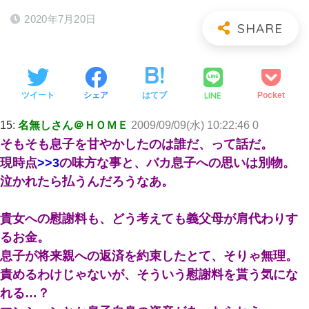
2020年7月20日
LINE
ツイート
シェア
はてブ
Pocket
15:
名無しさん＠ＨＯＭＥ
2009/09/09(水) 10:22:46 0
そもそも息子を甘やかしたのは誰だ、って話だ。
現時点
>>3
の味方な事と、バカ息子への思いは別物。
泣かれたら払うんだろうなあ。
貴女への慰謝料も、どう考えても義父母が肩代わりす
るお金。
息子が将来親への返済を約束したとて、そりゃ無理。
責めるわけじゃないが、そういう慰謝料を貰う気にな
れる…？