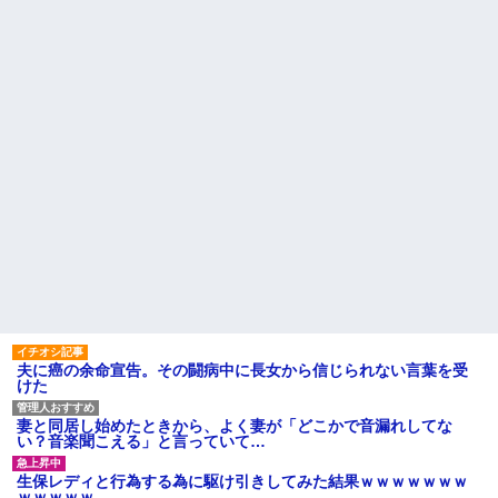
た。それは慣れてるので別にい
のメリットがあるの」「そんな
いが……その後→
に大変なら育児やめれば？」冗
談で言ったのに本気に取られて
【衝撃】 ワイ、保険金2億円と
離婚を言い渡された
遺産6000万円を相続したら「こ
う」なった・・・
彼女と結婚の話をしていた時
に言われたことが衝撃だった
スーパーで小エビの天ぷら
（１２尾入り４８０円）を買っ
主な税金の成り立ちを調べて
た。レジ係の人「５７６０円で
みたよ
す」私「えっ！？間違いじゃな
いですか？」レジ「いや、４８...
ハードオフに売っていた4万
4000円のフィギュアがヤバすぎ
るｗｗｗｗｗｗ「こんな高い
の？ｗｗ」「逆に超安い」
私「ちょっと、人の家の金庫
触らないでよ！」キチママ『そ
こに金庫があったから、開けて
みようとしただけ☆』義兄「泥
は出てけ！二度と来るな！」結
果・・・
私「初めて飲む味だけどなん
夫に癌の余命宣告。その闘病中に長女から信じられない言葉を受
のお茶？」彼「ちっ！」私「」
けた
【GIF】JSのカンチョーワロ
タ
妻と同居し始めたときから、よく妻が「どこかで音漏れしてな
後続車にクラクションを鳴ら
い？音楽聞こえる」と言っていて…
され彼氏が逆切れ。「何クラク
ション鳴らしてんだ！降りてこ
生保レディと行為する為に駆け引きしてみた結果ｗｗｗｗｗｗｗ
いよ！」と怒鳴りだし...
ｗｗｗｗｗ