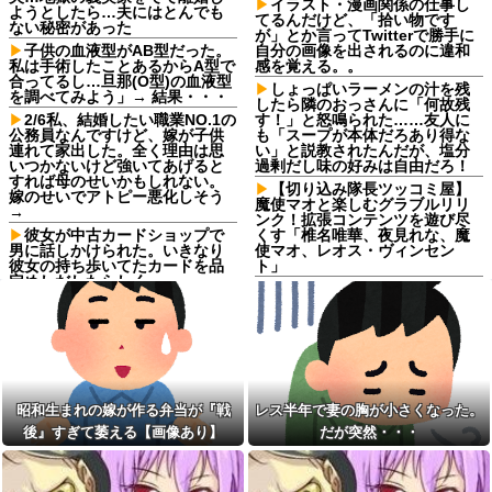
イラスト・漫画関係の仕事し
ようとしたら…夫にはとんでも
てるんだけど、「拾い物です
ない秘密があった
が」とか言ってTwitterで勝手に
子供の血液型がAB型だった。
自分の画像を出されるのに違和
私は手術したことあるからA型で
感を覚える。。
合ってるし…旦那(O型)の血液型
しょっぱいラーメンの汁を残
を調べてみよう」→ 結果・・・
したら隣のおっさんに「何故残
2/6私、結婚したい職業NO.1の
す！」と怒鳴られた……友人に
公務員なんですけど、嫁が子供
も「スープが本体だろあり得な
連れて家出した。全く理由は思
い」と説教されたんだが、塩分
いつかないけど強いてあげると
過剰だし味の好みは自由だろ！
すれば母のせいかもしれない。
【切り込み隊長ツッコミ屋】
嫁のせいでアトピー悪化しそう
魔使マオと楽しむグラブルリリ
→
ンク！拡張コンテンツを遊び尽
彼女が中古カードショップで
くす「椎名唯華、夜見れな、魔
男に話しかけられた。いきなり
使マオ、レオス・ヴィンセン
彼女の持ち歩いてたカードを品
ト」
定めしだしたらしく…
セブンイレブンのホットスナ
【後編】フードコートで鉢合
ックコーナーにあるチョコクッ
わせした託児ママに「食べてい
キー美味しすぎる。でも545カロ
る間でいいから」と子供を押し
リーあってヒエっ
付けられた。本当に食べてる間
【呆然】取引先専務「Aを20
だけ見て、店に迷子として預け
個注文する」ぼく「いつも1～2
たら…
個しか使わないけど本当に20で
激辛チャレンジの契約書にサ
あってる？」取専「あってる」
昭和生まれの嫁が作る弁当が『戦
レス半年で妻の胸が小さくなった。
インし、チャレンジしたらとん
⇒結果！
後』すぎて萎える【画像あり】
だが突然・・・
でもない事態になった。救急車
しょっぱいラーメンの汁を残
運ばれ胃の洗浄や入院2日で10万
したら隣のおっさんに「何故残
超えて...
す！」と怒鳴られた……友人に
養子だと知った10歳の息子か
も「スープが本体だろあり得な