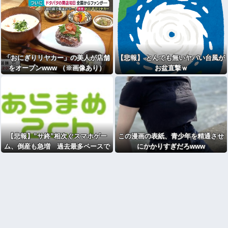
「おにぎりリヤカー」の美人が店舗
【悲報】 とんでも無いヤバい台風が
をオープンwww （※画像あり）
お盆直撃ｗ
【悲報】”サ終”相次ぐスマホゲー
この漫画の表紙、青少年を精通させ
ム、倒産も急増 過去最多ペースで
にかかりすぎだろwww
推移