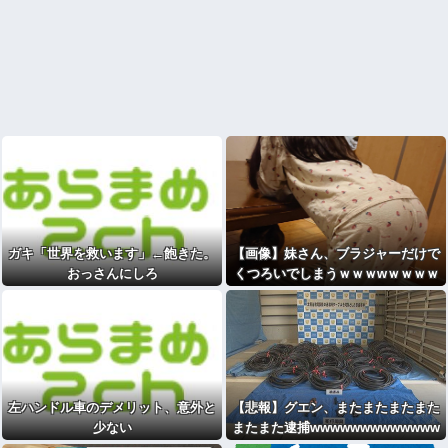
ガキ「世界を救います」←飽きた。
【画像】妹さん、ブラジャーだけで
おっさんにしろ
くつろいでしまうｗｗｗwｗｗｗｗ
ｗｗｗｗ
左ハンドル車のデメリット、意外と
【悲報】グエン、またまたまたまた
少ない
またまた逮捕wwwwwwwwwwwww
ww