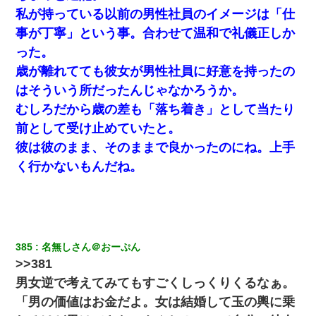
三年働いてたパートを突然クビになった。しかし元職場の主要取
引先のトップが母方の叔父だったので…
私が持っている以前の男性社員のイメージは「仕
事が丁寧」という事。合わせて温和で礼儀正しか
【身体で払わせて】女友達「ごめん、何も言わずにお金貸してく
った。
ださい……」俺「いいよ！いくら？」女友達「10万円ぐら
い……」俺「ほい！10万！」→
歳が離れてても彼女が男性社員に好意を持ったの
はそういう所だったんじゃなかろうか。
書店「息子さんが万引きしました」私「はっ？(息子目の前にいる
むしろだから歳の差も「落ち着き」として当たり
し…)うちの子ではないので迎えに行きません」→息子を名乗って
た人物の正体が判明するも・・・
前として受け止めていたと。
彼は彼のまま、そのままで良かったのにね。上手
義兄嫁が義実家で「コロナ陽性だったからこのまま療養させて下
く行かないもんだね。
さい」と言い出してド修羅場になった
小2の頃、妹と昼寝してたら家が火事になってて気づくと逃げ場が
なかった。妹を抱き締めて「ﾀﾋんじゃうよ」って泣いてたら…
385
名無しさん＠おーぷん
彼氏の家に泊まる事になり、ゲームで盛り上がってさぁ寝よう！
>>381
と電気を消すとミシッって音が…彼「ちょっと待ってて」→勢い
よくドアを開けるとなんと…
男女逆で考えてみてもすごくしっくりくるなぁ。
「男の価値はお金だよ。女は結婚して玉の輿に乗
【考察】兄嫁急死の1年後、兄が引越すというので手伝いに行った