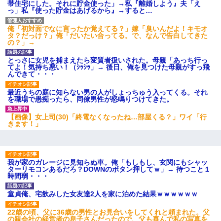
帯住宅にした。それに貯金使った」→私『離婚しよう』夫「え
すか？」
っ」私『使った貯金はあげるから』→すると…
俺「初対面でなに言ったか覚えてる？」嫁「臭いんだよ！キモオ
妻「ずっと好きだった人と一緒になりたいから、わかれてくださ
タ？だっけ？」俺「だいたい合ってる。で、なんで告白してきた
い」→離婚後、娘と実家で生活してると…
の？」→
とっさに女児を捕まえたら変質者扱いされた。母親「あっち行っ
嫁に不倫されたから嫁と不倫相手に1000万の慰謝料請求した
てよ！気持ち悪い！（ｼｯｼｯ」→ 後日、俺を見つけた母親がすっ飛
んできて・・・
【ワロタ】姉から「肉食系14才、乳丸出し、毛はうっすら生えか
最近うちの庭に知らない男の人がしょっちゅう入ってくる。それ
け」というタイトルで画像が送られてきた
を職場で愚痴ったら、同僚男性が怒鳴りつけてきた。
【画像】女上司(30)「終電なくなったね…部屋くる？」ワイ「行
[緊急]ベロベロの女に声をかけて行為してきた結果
きます！」
私（23）冗談のつもりで上司（27）に胸を揉ませた結果・・・
我が家のガレージに見知らぬ車。俺「もしもし、玄関にもシャッ
ターリモコンあるだろ？DOWNのボタン押してｗ」→ 待つこと１
彼にプロポーズされたんだけど、実は資産家だと知って婚約破棄
時間弱・・・
した。B子「A男くんと別れたって本当？私が付き合ってもい
い？」
童貞俺、宅飲みした女友達2人を家に泊めた結果ｗｗｗｗｗｗ
22歳の頃、父に36歳の男性とお見合いをしてくれと頼まれた。父
同じマンションに住んでる女性が鍵をわかりやすいところに隠し
の親会社の経営者の息子さんだったので、父も喜んで私の写真を
ている事に気づいた俺「忍びこんでみよう！」→ 結果