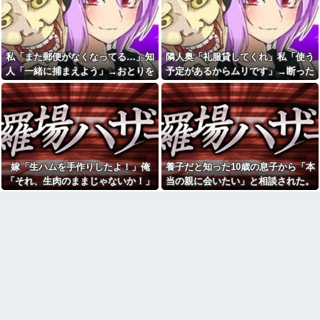
ら「本当の親に会いたい」と相
い」と説教されたんだが、塩分
談された。正直に答えたら夫婦
過剰だし味の好みは自由だろ！
関係が急変して…
彼は私が何かしても、一度も
裁判中に間男の勤務先へ訴状
「ありがとう」と言わない
のコピーを送ったら、相手側が
私「また郵便がなくなってる…」知
隣人奥「礼服貸してくれ」私「使う
【画像】安井カノンちゃん、
名誉毀損だと猛反発。裁判官ま
バニーガールコスプレでうっか
人「一緒に捕まえよう」→おとりを
予定があるからムリです」→断った
でロを挟む事態になって…
り谷間が見えてしまう他
仕掛けたら泥奥がまんまと引っかか
途端、とんでもない暴言を吐かれ
1年前に嫁と「子供を作る条件
彼は私が何かしても、一度も
で」結婚。だが嫁が子供を作れ
り…
て…
「ありがとう」と言わない
ない体だと知ったので離婚へ。
【緊急事態】母親がコレで30
ちいかわ作者さん、総額30億
万振り込む！危機回避能力が問
超の大豪邸を建てるｗｗｗｗｗ
われるｗｗｗｗ
ｗｗｗｗｗｗｗｗｗｗｗｗｗｗ
24歳年収550万ワイ、高級車も
【画像】秋葉原で大量のメイ
豪邸も買えない人生が確定して
嫁「生ハムを手作りしたよ！」俺
養子だと知った10歳の息子から「本
ド＆巫女たちがぶっかけ祭ｗｗ
いる事実に咽び泣く
ｗｗｗｗｗｗｗｗｗ
「それ、生肉のままじゃないか！」
当の親に会いたい」と相談された。
【腹筋崩壊】見た瞬間吹いた
【悲報】へずまりゅう（35）
→食べてしまった翌日にまさかの事
正直に答えたら夫婦関係が急変し
画像を貼っていくスレｗｗｗｗ
ボランティアのため熊本に行く
態が…
て…
も体調不良で病院に行く
【修羅場】父の浮気相手がま
さかの男！？私が突き止めた結
イーロン・マスク「中国のロ
果ｗｗｗｗ
ボットはデタラメで遠隔操作し
てるだけ」
今日から業務報告書の「庶
務」っていう大項目が急に廃止
女芸人の吉住さん（36）メイ
されたんだけど意味不明すぎる
クしたら普通に美人の部類だっ
たと判明ｗｗｗｗｗｗｗｗｗ
社会人1年目の時、下の階に住
んでる40代半ばくらいの独身女
お姫様だっこを夢見る肥満な
性に狙われかけた
私、プールである子供達に「肥
満！」「肥満だ！」と騒がれ
「お食い初めなんて俺になん