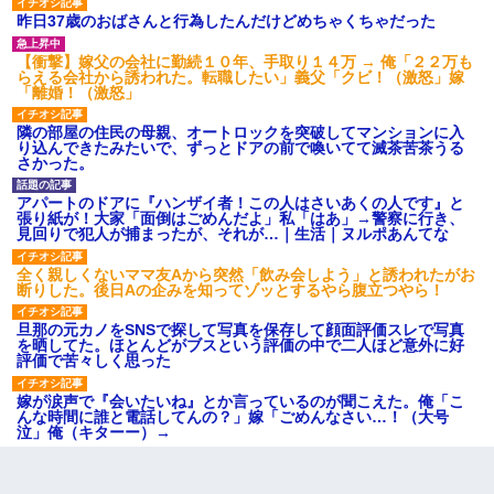
昨日37歳のおばさんと行為したんだけどめちゃくちゃだった
【衝撃】嫁父の会社に勤続１０年、手取り１４万 → 俺「２２万も
らえる会社から誘われた。転職したい」義父「クビ！（激怒」嫁
「離婚！（激怒」
隣の部屋の住民の母親、オートロックを突破してマンションに入
り込んできたみたいで、ずっとドアの前で喚いてて滅茶苦茶うる
さかった。
アパートのドアに『ハンザイ者！この人はさいあくの人です』と
張り紙が！大家「面倒はごめんだよ」私「はあ」→警察に行き、
見回りで犯人が捕まったが、それが…｜生活｜ヌルポあんてな
全く親しくないママ友Aから突然「飲み会しよう」と誘われたがお
断りした。後日Aの企みを知ってゾッとするやら腹立つやら！
旦那の元カノをSNSで探して写真を保存して顔面評価スレで写真
を晒してた。ほとんどがブスという評価の中で二人ほど意外に好
評価で苦々しく思った
嫁が涙声で『会いたいね』とか言っているのが聞こえた。俺「こ
んな時間に誰と電話してんの？」嫁「ごめんなさい…！（大号
泣」俺（キターー）→