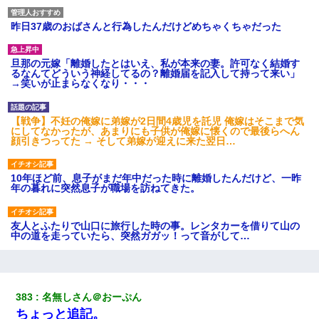
昨日37歳のおばさんと行為したんだけどめちゃくちゃだった
旦那の元嫁「離婚したとはいえ、私が本来の妻。許可なく結婚す
るなんてどういう神経してるの？離婚届を記入して持って来い」
→笑いが止まらなくなり・・・
【戦争】不妊の俺嫁に弟嫁が2日間4歳児を託児 俺嫁はそこまで気
にしてなかったが、あまりにも子供が俺嫁に懐くので最後らへん
顔引きつってた → そして弟嫁が迎えに来た翌日…
10年ほど前、息子がまだ年中だった時に離婚したんだけど、一昨
年の暮れに突然息子が職場を訪ねてきた。
友人とふたりで山口に旅行した時の事。レンタカーを借りて山の
中の道を走っていたら、突然ガガッ！って音がして…
彼女との行為を録画した結果→衝撃の事実が判明したｗｗｗｗｗ
ｗ
383
名無しさん＠おーぷん
ちょっと追記。