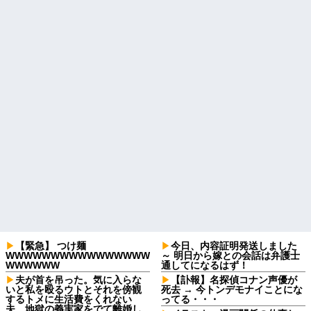
【緊急】 つけ麺
今日、内容証明発送しました
WWWWWWWWWWWWWWWW
～ 明日から嫁との会話は弁護士
WWWWWW
通してになるはず！
夫が首を吊った。気に入らな
【訃報】名探偵コナン声優が
いと私を殴るウトとそれを傍観
死去 → 今トンデモナイことにな
するトメに生活費をくれない
ってる・・・
夫…地獄の義実家をでて離婚し