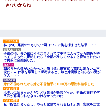
隣室のお婆ちゃん「下階からの異臭に困ってる、今もすっごく臭
い」私「変だなあ～なにも臭わないよ」→ その後。警察『絶対に
きないからね
窓とドアを開けないで』
中途採用のAが部長から呼び出された。Aはヘラヘラと部屋に入っ
ていき、1時間後に号泣しながら出てきて…
私「結婚やめるわ」 婚約者「え？なんでなんで？」 → 放置した
結果…｜生活｜ワロタあんてな
私（23）冗談のつもりで上司（27）に胸を揉ませた結果・・・
【不幸な結婚式】新郎親族「ブスのくせにドレスなんか着ちゃっ
子供の頃、母の弟にイタズラされてて中学に入ってから関係を持
てさ～ほんと恥ずかしいわよね～（大声」新郎両親「！！！（土
ってしまった。拒絶したら「全部バラしてやる」と脅迫されたの
下座」→ 結果・・・
で両親に全部話した。
朝起きたら嫁がいなかった。俺（嫁も嫁実家も電話に出ない…不
嘘をついてフリン旅行へ出かけた嫁→翌日、嫁「ただいま～」旦
安だ）→ 仕事を早退して帰宅すると、嫁と嫁両親と知らない男が
那「娘がシんだよ。何度も連絡したのに…」嫁「えっ」→なん
２人・・・
と・・・
嫁に不倫されたから嫁と不倫相手に1000万の慰謝料請求した
【悲報】姉と入浴中に大きくなってしまった結果ｗｗｗｗｗｗｗ
ｗ
ホテルに泊まったんだけど従業員が最悪だった。折角の旅行で何
故私が怒鳴られなきゃいけなかったのだ
私『貯金貯まったし、やっと家建てられるね！』夫「実家を二世
見合いにて。嫁「はじめまして」俺「失礼ですが○○さんご本人で