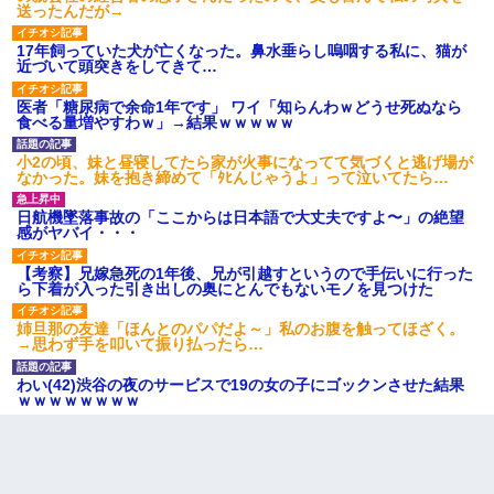
送ったんだが→
17年飼っていた犬が亡くなった。鼻水垂らし嗚咽する私に、猫が
新築の家で。クラクラするくらいの「白粉の匂い」が鼻につくも
近づいて頭突きをしてきて…
嫁＆娘「そんな匂いしない…」ある日、友人奥「素敵なアンティ
ークですね！」俺（！？）
医者「糖尿病で余命1年です」 ワイ「知らんわｗどうせ死ぬなら
食べる量増やすわｗ」→結果ｗｗｗｗｗ
近所のお寺に住み込みで手伝いしてる知的障害のオッサンがい
た。ある日、オッサンが火かき棒を持って顔を真っ赤にしながら
小2の頃、妹と昼寝してたら家が火事になってて気づくと逃げ場が
走り回っていて…
なかった。妹を抱き締めて「ﾀﾋんじゃうよ」って泣いてたら…
日航機墜落事故の「ここからは日本語で大丈夫ですよ〜」の絶望
感がヤバイ・・・
クラスで一人無口で誰とも話さない男子がいた。→修学旅行に来
なかったその男子に女子達がお土産を渡した。5分後…
【考察】兄嫁急死の1年後、兄が引越すというので手伝いに行った
ら下着が入った引き出しの奥にとんでもないモノを見つけた
【悲報】嫁がワイのこと嫌いっぽいから単身赴任した結果
姉旦那の友達「ほんとのパパだよ～」私のお腹を触ってほざく。
→思わず手を叩いて振り払ったら…
私が遺産を相続。→それを知った義両親が「旅行代金を出せ！」
「リフォーム費用を負担しろ！」「金の管理は私達がする！」と
わい(42)渋谷の夜のサービスで19の女の子にゴックンさせた結果
浅ましくも集りにきた。
ｗｗｗｗｗｗｗｗ
子供の頃、母の弟にイタズラされてて中学に入ってから関係を持
ってしまった。拒絶したら「全部バラしてやる」と脅迫されたの
で両親に全部話した。