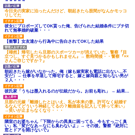
【衝撃】報酬100万円超の治験
募集がこちらｗｗｗｗｗ(※画像
今日夫の実家に泊ったんだけど、朝起きたら股間がなんかモッコ
あり)
リしてた
【ネット騒然】惨殺されたタ
ワマン頂き女子のこの動画、す
彼女にプロポーズしてOK貰った俺、告げられた結婚条件にブチ切
げえええええｗｗｗｗｗｗｗｗ
れて無事婚約破棄・・・
ｗｗｗ
【愕然】白のクラウン俺氏、
【衝撃】女友達から行為中に告白されてOKした結果
高速道路左車線を制限速度で走
った結果wwwwwwwwwwww
百年の恋12-899 食べた量を
【唖然】帰宅したら旦那のスポーツカーが消えていた。警察『目
張り合ってくる
立つし、すぐ見つかるかもしれません』→ 数時間後・・警察『××
さんご存じですか？』
【悲報】佐藤輝明・・・２軍
でも盛大にやらかす←あまり悲
しませないでくれ
朝起きたら嫁がいなかった。俺（嫁も嫁実家も電話に出ない…不
安だ）→ 仕事を早退して帰宅すると、嫁と嫁両親と知らない男が
２人・・・
彼氏家「うちは墨入れるのが伝統だから。お前も彫れ」 → 結果…
旦那の元嫁「離婚したとはいえ、私が本来の妻。許可なく結婚す
るなんてどういう神経してるの？離婚届を記入して持って来い」
→笑いが止まらなくなり・・・
隣室のお婆ちゃん「下階からの異臭に困ってる、今もすっごく臭
い」私「変だなあ～なにも臭わないよ」→ その後。警察『絶対に
窓とドアを開けないで』