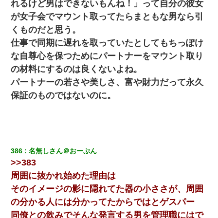
れるけど男はできないもんね！」って自分の彼女
ら下着が入った引き出しの奥にとんでもないモノを見つけた
が女子会でマウント取ってたらまともな男なら引
くものだと思う。
ミスした新人(
)に冗談で「行為させてくれたら許してあげる」
って言ったら・・・
仕事で同期に遅れを取っていたとしてもちっぽけ
な自尊心を保つためにパートナーをマウント取り
ワイアラサー主婦、昨晩久しぶりに夫と致した結果ｗｗｗｗｗ
の材料にするのは良くないよね。
パートナーの若さや美しさ、富や財力だって永久
この母親は娘の黒歴史を掘り出さないと死ぬんか？ 死ぬんか？
保証のものではないのに。
妻と同居し始めたときから、よく妻が「どこかで音漏れしてな
い？音楽聞こえる」と言っていて…
放置子が病院送りになったらしい → 俺（二度と帰ってくるなよ…
386
名無しさん＠おーぷん
嫁を半身不随にしやがった恨みは、正直こんなもんじゃ晴れな
い）
>>383
周囲に抜かれ始めた理由は
結婚生活10ヶ月目で嫁から一方的に「もう冷めた」と離婚切り出
そのイメージの影に隠れてた器の小ささが、周囲
された
の分かる人には分かってたからではとゲスパー
同僚との飲みでそんな発言する男を管理職にはで