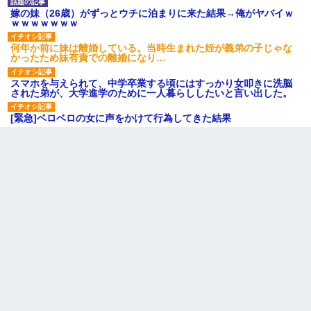
嫁の妹（26歳）がずっとウチに泊まりに来た結果→俺がヤバイｗ
ｗｗｗｗｗｗｗ
何年か前に妹は離婚している。当時生まれた姪が義弟の子じゃな
かったため妹有責での離婚になり…
スマホを与えられて、中学卒業する頃にはすっかり女叩きに洗脳
された弟が、大学進学のために一人暮らししたいと言い出した。
[緊急]ベロベロの女に声をかけて行為してきた結果