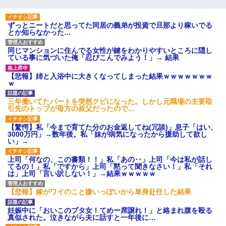
ずっとニートだと思ってた同居の義弟が投資で旦那より稼いでる
とか知らなかった…
同じマンションに住んでる女性が鍵をわかりやすいところに隠し
ている事に気づいた俺「忍びこんでみよう！」→ 結果
【悲報】姉と入浴中に大きくなってしまった結果ｗｗｗｗｗｗｗ
ｗ
三年働いてたパートを突然クビになった。しかし元職場の主要取
引先のトップが母方の叔父だったので…
【驚愕】私「今まで育てた分のお金返してね(冗談)」息子「はい、
3000万円」→数年後。私「妹が病気になったから援助して欲し
い」→
上司「何なの、この書類！！」私「あの‥」上司「今は私が話し
てるの！」私「ですから」上司「黙って聞きなさい！」私「それ
は」上司「言い訳しない！」→結果ｗｗｗｗｗ
【悲報】嫁がワイのこと嫌いっぽいから単身赴任した結果
妊娠中に「おいこのブタ女！てめー席譲れ！」と絡まれ腹を殴る
真似された。泣きながら夫に話すと一年後に…