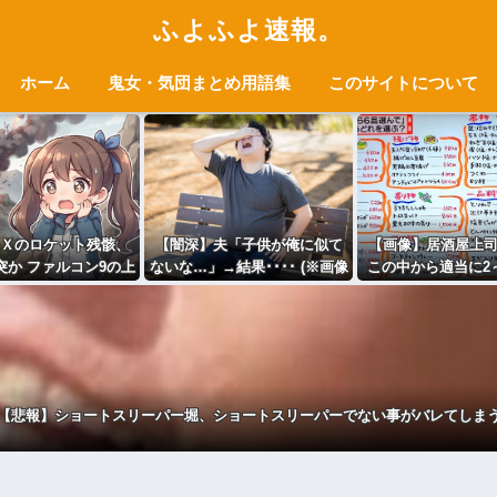
ふよふよ速報。
ホーム
鬼女・気団まとめ用語集
このサイトについて
Ｘのロケット残骸、
【闇深】夫「子供が俺に似て
【画像】居酒屋上
突か ファルコン9の上
ないな…」→結果････ (※画像
この中から適当に2
段
あり)
でおいてくれ
【悲報】ショートスリーパー堀、ショートスリーパーでない事がバレてしま