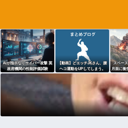
AIが指示なくサイバー攻撃 英
【動画】どエッチJKさん、腰
スペース
政府機関の性能評価試験
ヘコ運動をUPしてしまう。
月面に衝