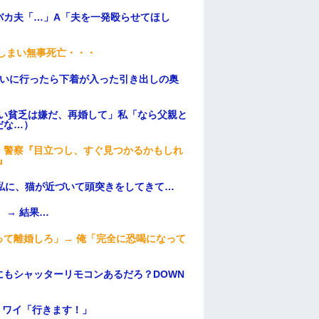
バカ夫「…」A「夫を一発殴らせてほし
てしまい無事死亡・・・
伝いに行ったら下着が入った引き出しの奥
ない貧乏は嫌だ、再婚して」私「なら父親と
だな…）
。警察『目立つし、すぐ見つかるかもしれ
』
私に、猫が近づいて頭突きをしてきて…
 → 結果…
て離婚しろ」→ 俺「完全に恐喝になって
もシャッターリモコンあるだろ？DOWN
」ワイ「行きます！」