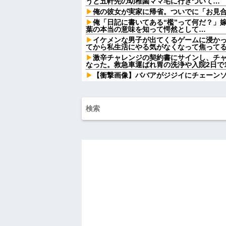
うと五軒先の幼稚園ママ宅に行きついて…
俺の彼女が実家に帰省。ついでに「お見
俺「日記に書いてある“檻”って何だ？」
葉の本当の意味を知って愕然として…
イケメンな男子が出てくるゲームに浸かっ
てから私生活にやる気がなくなって焦って
激辛チャレンジの契約書にサインし、チ
なった。救急車運ばれ胃の洗浄や入院2日で10
【衝撃画像】ババアがジジイにチェーン
w w w w w w w w w
【驚愕】ユーチューバー「撮影で使うか
費でタダ！ｗ」←まさかコレ本気にしてる奴な
w w w w w w w w
最近のテレビって、ただのでかいYouTu
【衝撃映像】かもしれない運転、限界突
ワンピース原作者・尾田栄一郎が描いた
【悲報】 有吉、一般人に「ド正論」を叩
義父「事故を起こす前に免許を返そうと
ね…」→義父の一言に胸が熱くなって…
派遣「勤務態度悪いので一旦シフト未定
ね」派遣「え」←これｗｗｗｗｗｗ
ハードオフに売っていた4万4000円のフ
「こんな高いの？ｗｗ」「逆に超安い」
私「ちょっと、人の家の金庫触らないで
たから、開けてみようとしただけ☆』義兄