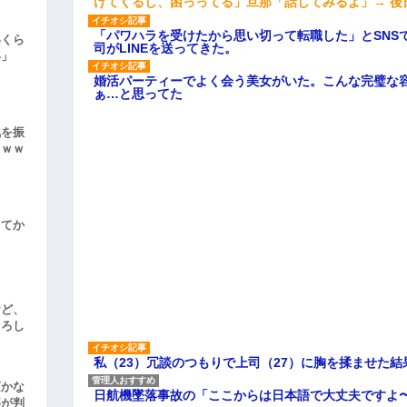
けてくるし、困っってる」旦那「話してみるよ」→ 後
「パワハラを受けたから思い切って転職した」とSNS
いくら
司がLINEを送ってきた。
い」
婚活パーティーでよく会う美女がいた。こんな完璧な
ぁ…と思ってた
気を振
ｗｗｗ
してか
けど、
よろし
私（23）冗談のつもりで上司（27）に胸を揉ませた結
頃かな
日航機墜落事故の「ここからは日本語で大丈夫ですよ
事が判