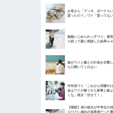
お母さん「アンタ、ボーナス
貰ったの？」ワイ「貰ってな
無能いじめられっ子ワイ、勇
り絞って親に相談した結果ｗ
娘がワイと嫁との行為を目撃
ら口聞いてくれない
半年前ワイ「これから同棲や
金はワイが稼ぐから家事と飯
くな」彼女「任せて！」
【唖然】弟の彼女が中学生の
りひどい虐めの加害者だった