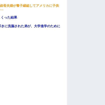
→叔母夫婦が養子縁組してアメリカに子供
い…
まくった結果
叩きに洗脳された弟が、大学進学のために