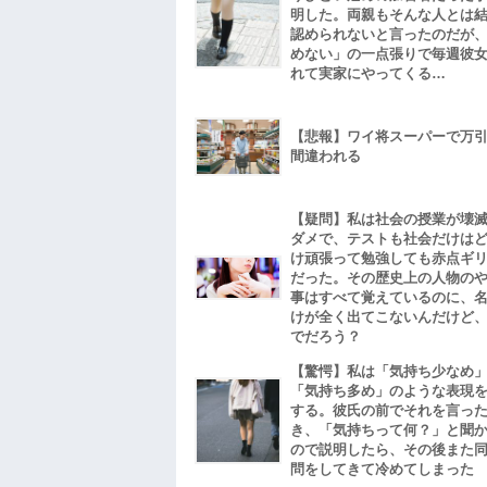
明した。両親もそんな人とは
認められないと言ったのだが
めない」の一点張りで毎週彼
れて実家にやってくる…
【悲報】ワイ将スーパーで万
間違われる
【疑問】私は社会の授業が壊
ダメで、テストも社会だけは
け頑張って勉強しても赤点ギ
だった。その歴史上の人物の
事はすべて覚えているのに、
けが全く出てこないんだけど
でだろう？
【驚愕】私は「気持ち少なめ
「気持ち多め」のような表現
する。彼氏の前でそれを言っ
き、「気持ちって何？」と聞
ので説明したら、その後また
問をしてきて冷めてしまった