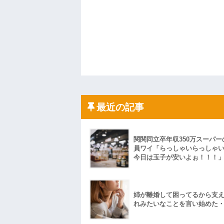
最近の記事
関関同立卒年収350万スーパー
員ワイ「らっしゃいらっしゃ
今日は玉子が安いよぉ！！！
姉が離婚して困ってるから支
れみたいなことを言い始めた