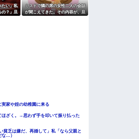
ことが懐かしくなって恋愛関係のスレを読み
べたい」私
ミスドで隣の席の女性二人の会話
なんだけど別に妄想なんだから妻が何読んで
るの？」旦
が聞こえてきた。その内容が、旦
たよ
」→続いた
那と離婚したくてでっち上げのDV
して…
証拠を...
に実家や姪の幼稚園に来る
てほざく。→思わず手を叩いて振り払った
ない貧乏は嫌だ、再婚して」私「なら父親と
だな…）