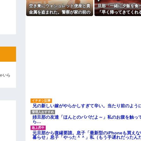
子育てが一段落しふと元カレの
空き巣にウォシュレット便座と貴
旦那「一緒に夕飯を食
彼「ちっ！」私「」
漁ってたのが夫にバレた。不機嫌
たってよくない？
金属を盗まれた。警察が家の前の
「早く帰ってきてくれ
主な税金の成り立ちを調べてみ
水跡を追うと五軒先の幼稚園ママ
那「そうじゃないんだ
逆切れ。「何クラクション鳴らして
宅に行きついて…
言葉に思わず絶句
らｗｗｗｗｗ(※画像あり)
女子のこの動画、すげえええええｗ
車線を制限速度で走った結果
くる
やらかす←あまり悲しませないでく
ゃいら
兄の新しい嫁がやらかしすぎて辛い。当たり前のよう
姉旦那の友達「ほんとのパパだよ～」私のお腹を触っ
ら…
元旦那から復縁要請。息子「最新型のiPhoneも買え
暮らせ」息子「やった＾＾」私（もう手遅れだったん