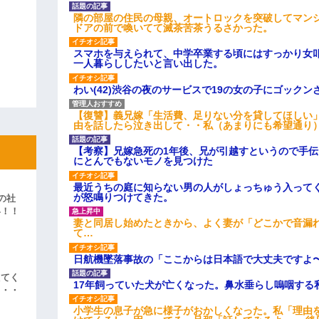
隣の部屋の住民の母親、オートロックを突破してマン
ドアの前で喚いてて滅茶苦茶うるさかった。
スマホを与えられて、中学卒業する頃にはすっかり女
一人暮らししたいと言い出した。
わい(42)渋谷の夜のサービスで19の女の子にゴック
【復讐】義兄嫁「生活費、足りない分を貸してほしい」
由を話したら泣き出して・・私（あまりにも希望通り
【考察】兄嫁急死の1年後、兄が引越すというので手
にとんでもないモノを見つけた
最近うちの庭に知らない男の人がしょっちゅう入って
が怒鳴りつけてきた。
の社
い！！
妻と同居し始めたときから、よく妻が「どこかで音漏
」
て…
日航機墜落事故の「ここからは日本語で大丈夫ですよ
えてく
17年飼っていた犬が亡くなった。鼻水垂らし嗚咽する
・・・
小学生の息子が急に様子がおかしくなった。私「理由