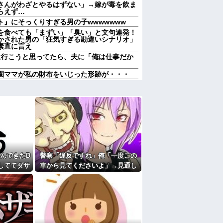
さんがわざとやるはずない」→嫁が毒を飲ま
らえず…
』にそっくりすぎる男の子wwwwwww
を食べても「まずい」「臭い」と文句連発！
かされた男の「狂気すぎる勘違いシナリオ」
素直に言え
に行こうと思ってたら、夫に「俺は仕事だか
園ママが私の財布をいじった形跡が・・・
100」の40代主婦Aさん、業務は「無理で
れたくてヨイショとお菓子配りだけ全力すぎ
たら「理屈に合わない主張を振りかざす感情
れて・・・
界が気付き始める Linuxの市場シェアが初
年もヤバい 湖北省秭帰県で山洪水が市街地
される
んできたD
警察「違反ですね」俺「一度この
出すメシマズトメ！出汁から取った絶品料理
しててダサ
車から見てくださいよ」→見通し
い！」と発狂ｗｗｗ箸を置いた良ウトが言い
対応にスカッとする
悪かった
の悪い交差点で揉めた結果、まさ
を連れて家を出て行った。前妻に育児放棄さ
かの展開に…
するような幼い娘を妻に任せておけないので娘
て私が見ると負けることがすごく多い気がし