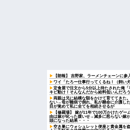
【朗報】 吉野家、ラーメンチェーンに参
ワイ「たろー仕事行ってくるね！（飼い
定食屋で注文から5分以上待たされた俺「
キビ動け！そんなんだから給料低いんだろう
両親は兄に結構な額をかけて育ててきた
ない→母が難病で倒れ、私が懸命に介護し
目が覚めて私に全てを相続させるが
【修羅場】 嫁が11年で100万かけたゲ
由は嫁が叱った腹いせ→滅多に怒らない嫁
頭になった結果・・・
空き巣にウォシュレット便座と貴金属を