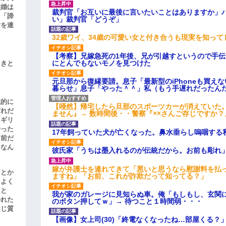
結婚は
裁判官「お互いに最後に言いたいことはありますか」
、「諦
い」裁判官「どうぞ」
女を連
32歳ワイ、34歳の可愛い女と付き合うも現実を知っ
【考察】兄嫁急死の1年後、兄が引越すというので手
にとんでもないモノを見つけた
引きと
元旦那から復縁要請。息子「最新型のiPhoneも買え
暮らせ」息子「やった＾＾」私（もう手遅れだったん
滅的に
【唖然】帰宅したら旦那のスポーツカーが消えていた
どれだ
ません』→ 数時間後・・警察『××さんご存じですか？
リギリ
やった
17年飼っていた犬が亡くなった。鼻水垂らし嗚咽する
名前だ
、なん
彼氏家「うちは墨入れるのが伝統だから。お前も彫れ」
嫁が弁護士を連れてきて「悪いと思うなら慰謝料を払っ
」とか
ますね」「お前、これが詐欺だって知ってる？」
をよく
たと
我が家のガレージに見知らぬ車。俺「もしもし、玄関に
かれた
のボタン押してｗ」→ 待つこと１時間弱・・・
同じ質
【画像】女上司(30)「終電なくなったね…部屋くる？