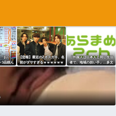
司「おい、
【悲報】最近のZオスガキ、名
「外国人は日本人と同じ生活
～3品頼ん
前がダサすぎるｗｗｗｗｗｗ
者で、地域の担い手」…多文
や」
化共生実現への提言、全国知
事会が政府に提出 [少考さん
★]
う