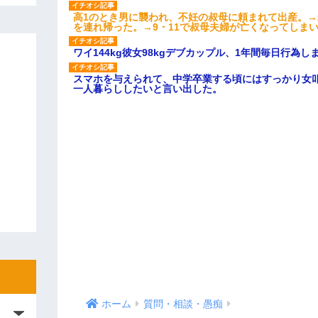
高1のとき男に襲われ、不妊の叔母に頼まれて出産。
を連れ帰った。→9・11で叔母夫婦が亡くなってしま
ワイ144kg彼女98kgデブカップル、1年間毎日行為し
スマホを与えられて、中学卒業する頃にはすっかり女
一人暮らししたいと言い出した。
ホーム
質問・相談・愚痴