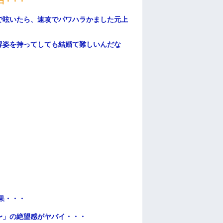
日・・・
で呟いたら、速攻でパワハラかました元上
容姿を持ってしても結婚て難しいんだな
果・・・
〜」の絶望感がヤバイ・・・