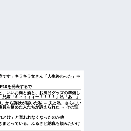
症です」キラキラ女さん「人生終わった」⇒
P10を発表するで
と、いいお肉と酒と、お風呂グッズの準備し
」兄嫁「キィィィィー！！！！」私「あ…」
」から訴状が届いた私 → 夫と私、さらにい
員を務めた人たちが訴えられた → その理
入れとけ」と言われなくなったのか他
きまとっている。ふるさと納税も頼みたいけ