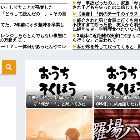
母「事故だったのよ」家族「母
合い」してたことが発覚した
され子どもを失ったのに信じても
嫁「どうして読んだの…」→その言
【画像】『例のチー牛のイラスト
紹介された男と食事に行くも何
てた。2年前にオタ趣味を卒業し
不快すぎて断った後、友人から明
る
に絶句ｗｗ←手料理食べたいなら
ャレンジしたらとんでもない事態に
3連休に近距離の実家に泊まり
万超えて...
ら行くな」と言われて・・・
ソー！？←一体何があったんやコレ
私が席を外して戻ってくると、
職場にいる「仕事ゼロ・ゴマすり
ら、この高級時計も車もぜ～んぶ経
すぅ」と拒否するのに他人に嫌わ
んておらんよな？よな？w w w
る
同僚男性とのお付き合いを断っ
beになりつつあるよな
的なヒステリー女」と言いふらさ
破してしまう・・・
「Linuxで十分じゃね…？」世
めて10%超える
担当編集の似顔絵「ムダに東大卒」
【中国】毎年恒例の大洪水、今
きつけて炎上ｗｗｗｗｗｗｗｗ
を直撃、工場浸水・車両が次々流
同僚A「私さんに騙された」→驚い
プロボクサーの彼氏が絡
思う」私「その決断は立派です
「ウトの飯作りに来て」と呼び
て「何が！？」と聞いてみた
QN相手に終始謝りたお
を作ると帰宅したトメが「味がな
にしますね」俺「じゃあ辞めます
放った言葉とは←良ウトさんの神
すぎる。正直かっこ
【前編】妻が娘（前妻との子）
ィギュアがヤバすぎるｗｗｗｗｗｗ
れ22歳にもなってむくれて家出
だけでも返して欲しい
よ！」キチママ『そこに金庫があっ
勝って欲しいスポーツの試合っ
「泥は出てけ！二度と来るな！」結
てる