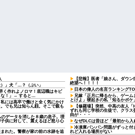
入
【悲報】医者「娘さん、ダウン
絶望へ！！！！
犬）」犬「…？（ぷい」
日本の偉人の名言ランキングTO
早く作れよノロマ！底辺職はキビ
な！」→ すると…
兄嫁「正月に帰るから、ゲーム
とけよ」寝起きの私「知るかボケ
。私には高卒で働けと全く気にかけ
た。でも兄は知らん顔。そこで親も
【修羅場】突然、中高の友人「H
ずれも同じ学校の生徒で、クラス委
由が・・・
ームのデータを消した８歳の息子。理
が子供に対して、震えるほど怒り心
なぜDLCは昔ほど「最初から
冷凍庫パンパン問題がずっと付
盗まれた。警察が家の前の水跡を追
れど入れる場所がない