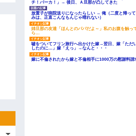
チ！バーカ！」→ 後日、Ａ旦那が凸してきた
放置子が病院送りになったらしい → 俺（二度と帰っ
みは、正直こんなもんじゃ晴れない）
姉旦那の友達「ほんとのパパだよ～」私のお腹を触っ
ら…
嘘をついてフリン旅行へ出かけた嫁→翌日、嫁「ただ
したのに…」嫁「えっ」→なんと・・・
嫁に不倫されたから嫁と不倫相手に1000万の慰謝料請