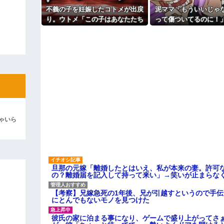
よ！」キチママ『そこに金庫があっ
主な税金の成り立ちを調べてみ
「泥は出てけ！二度と来るな！」結
不義の子を妊娠したコトメが出戻
泥ママ「もういいじゃ
り。ウトメ「この子はあなたたち
って傷ついてるのに！
彼「ちっ！」私「」
の子として育てて」旦那「ありが
責められた泥ママがま
とう」私「勝手に決めないで！」
者アピール。その言い
逆切れ。「何クラクション鳴らして
→修羅場になり…
ら笑いが漏れてし
らｗｗｗｗｗ(※画像あり)
女子のこの動画、すげえええええｗ
車線を制限速度で走った結果
くる
やらかす←あまり悲しませないでく
ゃいら
旦那の元嫁「離婚したとはいえ、私が本来の妻。許可
の？離婚届を記入して持って来い」→笑いが止まらな
【考察】兄嫁急死の1年後、兄が引越すというので手
にとんでもないモノを見つけた
彼氏の家に泊まる事になり、ゲームで盛り上がってさ