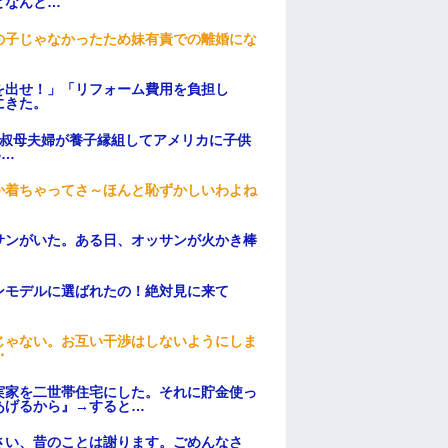
となんと…
の子じゃなかったため妹有責での離婚にな
を出せ！」「リフォーム費用を負担し
にきた。
→叔母夫婦が養子縁組してアメリカに子供
い…
か着ちゃってさ～ほんと恥ずかしいわよね
サンがいた。ある日、オッサンが火かき棒
ンモデルに選ばれたの！絶対見に来て
じゃない。お互い干渉はしないようにしま
・
実家を二世帯住宅にした。それに貯金使っ
あげるから』→すると…
さい、昔のことは謝ります。ごめんなさ