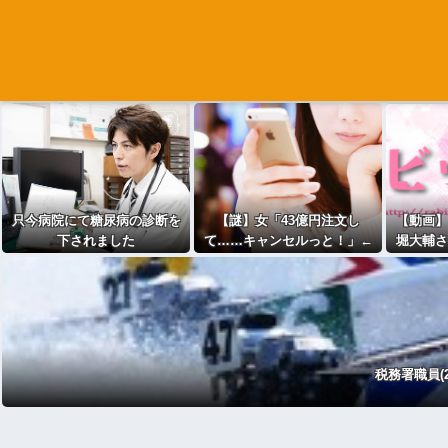
只今病院にて糖尿病の診断を
【謎】女「43億円注文し
【動画】
下されました
て……キャンセルっと！」←
堀大輔さ
こいつの目的ｗ
突然号泣
税務署職員(