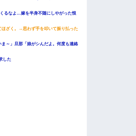
てくるなよ…嫁を半身不随にしやがった恨
てほざく。→思わず手を叩いて振り払った
いま～」旦那「娘がシんだよ。何度も連絡
求した