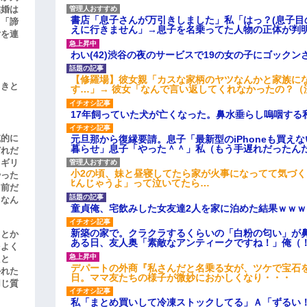
結婚は
書店「息子さんが万引きしました」私「はっ？(息子目
、「諦
えに行きません」→息子を名乗ってた人物の正体が判
女を連
わい(42)渋谷の夜のサービスで19の女の子にゴック
【修羅場】彼女親「カスな家柄のヤツなんかと家族に
引きと
す…」→ 彼女「なんで言い返してくれなかったの？（
17年飼っていた犬が亡くなった。鼻水垂らし嗚咽する
滅的に
元旦那から復縁要請。息子「最新型のiPhoneも買え
暮らせ」息子「やった＾＾」私（もう手遅れだったん
どれだ
リギリ
小2の頃、妹と昼寝してたら家が火事になってて気づく
やった
ﾋんじゃうよ」って泣いてたら…
名前だ
、なん
童貞俺、宅飲みした女友達2人を家に泊めた結果ｗｗｗ
新築の家で。クラクラするくらいの「白粉の匂い」が
」とか
ある日、友人奥「素敵なアンティークですね！」俺（
をよく
たと
デパートの外商『私さんだと名乗る女が、ツケで宝石を
かれた
日。ママ友たちの様子が微妙におかしくなり・・・
同じ質
私「まとめ買いして冷凍ストックしてる」Ａ「ずるい