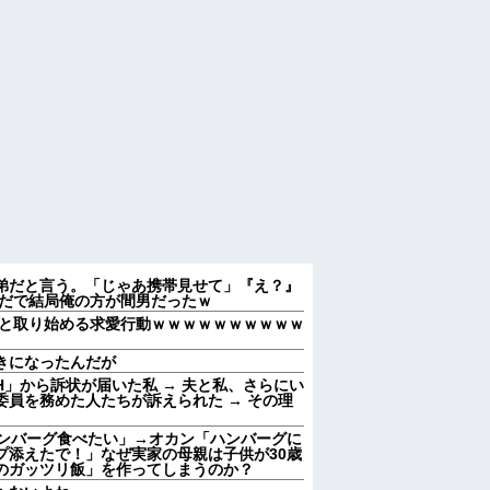
弟だと言う。「じゃあ携帯見せて」『え？』
んだで結局俺の方が間男だったｗ
と取り始める求愛行動ｗｗｗｗｗｗｗｗｗｗ
きになったんだが
」から訴状が届いた私 → 夫と私、さらにい
員を務めた人たちが訴えられた → その理
ハンバーグ食べたい」→オカン「ハンバーグに
プ添えたで！」なぜ実家の母親は子供が30歳
のガッツリ飯」を作ってしまうのか？