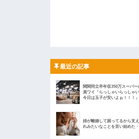
最近の記事
関関同立卒年収350万スーパー
員ワイ「らっしゃいらっしゃ
今日は玉子が安いよぉ！！！
姉が離婚して困ってるから支
れみたいなことを言い始めた