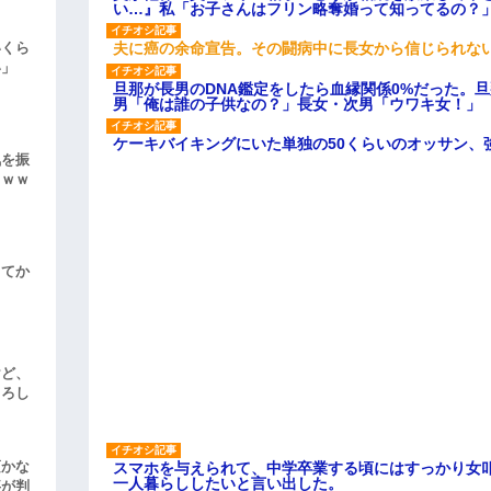
い…』私「お子さんはフリン略奪婚って知ってるの？」
夫に癌の余命宣告。その闘病中に長女から信じられな
いくら
い」
旦那が長男のDNA鑑定をしたら血縁関係0%だった。
男「俺は誰の子供なの？」長女・次男「ウワキ女！」
ケーキバイキングにいた単独の50くらいのオッサン、
気を振
ｗｗｗ
してか
けど、
よろし
頃かな
スマホを与えられて、中学卒業する頃にはすっかり女
一人暮らししたいと言い出した。
事が判