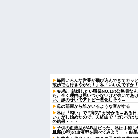
毎回いろんな営業が飛び込んできてカッ
散歩でも行きやがれ！」私「いいんですか！
4/6私、結婚したい職業NO.1の公務員
た。全く理由は思いつかないけど強いてあ
い。嫁のせいでアトピー悪化しそう→
母の部屋から誰かいるような音がする
私は『匂い』で “病気” が分かる→ある
い」がし始めたので、夫経由で「ガンでは
の結果・・・
子供の血液型がAB型だった。私は手術し
旦那(O型)の血液型を調べてみよう」→ 結