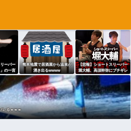
スリーパー
熊本地震で居酒屋から温泉が
【悲報】ショートスリーパー
よ」の一言
湧き出るwwww
堀大輔、高須幹弥にブチギレ
・・
ｗｗｗｗｗ
がバレるｗｗｗ