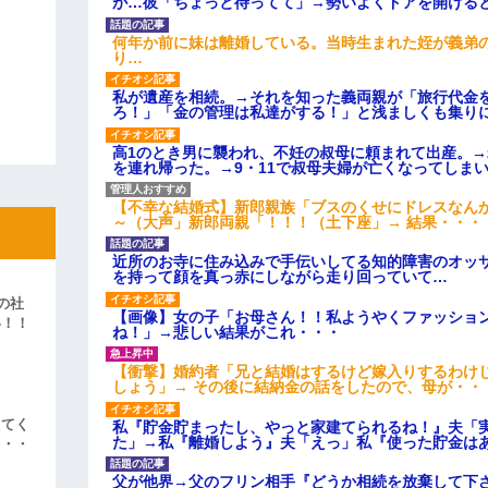
が…彼「ちょっと待ってて」→勢いよくドアを開ける
何年か前に妹は離婚している。当時生まれた姪が義弟
り…
私が遺産を相続。→それを知った義両親が「旅行代金
ろ！」「金の管理は私達がする！」と浅ましくも集り
高1のとき男に襲われ、不妊の叔母に頼まれて出産。
を連れ帰った。→9・11で叔母夫婦が亡くなってしま
【不幸な結婚式】新郎親族「ブスのくせにドレスなん
～（大声」新郎両親「！！！（土下座」→ 結果・・・
近所のお寺に住み込みで手伝いしてる知的障害のオッ
を持って顔を真っ赤にしながら走り回っていて…
の社
【画像】女の子「お母さん！！私ようやくファッショ
い！！
ね！」→悲しい結果がこれ・・・
」
【衝撃】婚約者「兄と結婚はするけど嫁入りするわけ
しょう」→ その後に結納金の話をしたので、母が・・
えてく
私『貯金貯まったし、やっと家建てられるね！』夫「
た」→私『離婚しよう』夫「えっ」私『使った貯金は
・・・
父が他界→父のフリン相手『どうか相続を放棄して下