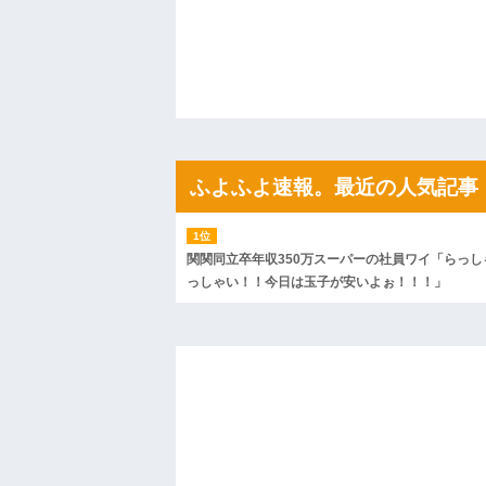
私「ちょっと、人の家の金庫触らないで
たから、開けてみようとしただけ☆』義兄
果・・・
私「初めて飲む味だけどなんのお茶？」
【GIF】JSのカンチョーワロタ
後続車にクラクションを鳴らされ彼氏が
んだ！降りてこいよ！」と怒鳴りだし...
【衝撃】報酬100万円超の治験募集がこち
【ネット騒然】惨殺されたタワマン頂き
ｗｗｗｗｗｗｗｗｗｗ
ふよふよ速報。最近の人気記事
【愕然】白のクラウン俺氏、高速道路左
wwwwwwwwwwww
百年の恋12-899 食べた量を張り合って
【悲報】佐藤輝明・・・２軍でも盛大に
関関同立卒年収350万スーパーの社員ワイ「らっし
れ
っしゃい！！今日は玉子が安いよぉ！！！」