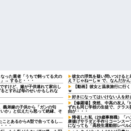
となった業者「うちで飼ってる犬の
彼女の浮気を疑い問いつけると
」→ すると・・・
え？じゃねーしｗ で、なんだか
なんですけど、嫁が子供連れて家出し
【動画】彼女と温泉旅行に行く
げるとすれば母のせいかもしれな
ｗ
好きになってはいけない人を好
【修羅場】突然、中高の友人「H
日、義弟嫁の子供から「ガンの匂
ずれも同じ学校の生徒で、クラス委
ないか」と伝えたら怒って絶縁、そ
由が・・・
帰省した私（29歳事務職）「
たことあるからA型で合ってるし…
唐揚げサラダと手作りコーンスー
果・・・
になっても「高校生運動部レベル