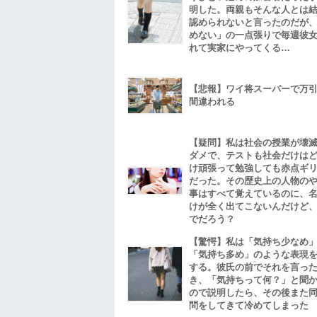
明した。両親もそんな人とは
認められないと言ったのだが
めない」の一点張りで毎週彼
れて実家にやってくる…
【悲報】ワイ将スーパーで万
間違われる
【疑問】私は社会の授業が壊
ダメで、テストも社会だけは
け頑張って勉強しても赤点ギ
だった。その歴史上の人物の
事はすべて覚えているのに、
けが全く出てこないんだけど
でだろう？
【驚愕】私は「気持ち少なめ
「気持ち多め」のような表現
する。彼氏の前でそれを言っ
き、「気持ちって何？」と聞
ので説明したら、その後また
問をしてきて冷めてしまった