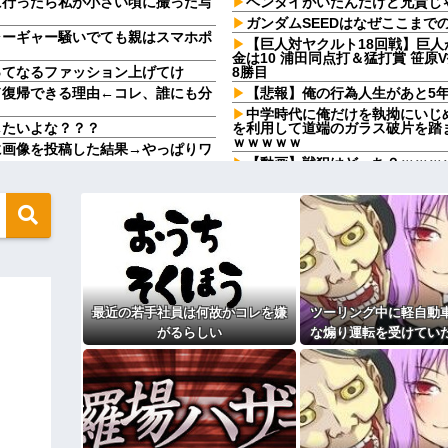
に行ったら私が小さい頃に撮った写
ヘンタイがいたんだけど兄貴じ
ガンダムSEEDはなぜここまで
ャーギャー騒いでても親はスマホポ
【巨人対ヤクルト18回戦】巨人
金は10 浦田同点打＆猛打賞 笹原V
ってなるファッション上げてけ
8勝目
ド復帰できる理由←コレ、誰にも分
【悲報】俺の行為人生があと5年
中学時代に俺だけを執拗にいじ
したいよな？？？
を利用して道端のガラス破片を踏
ｗｗｗｗｗ
に画像を投稿した結果→やっぱりワ
【動画】戦犯はどっち？ｗｗｗ
烈な女の争いを繰り広げ対戦型に
病院の待合室で子供がドタバタ
チポチか談笑で放置
会いに行かない」と言った
パスポートを発行する仕事
ません。突然仕事に行くのが嫌にな
PTA会長「PTA参加拒否した
こども園から孫が怪我した迎え
そよそしい。不穏な空気のまま始ま
上に石を落としたそうな
トメ『孫にプレゼントを贈った
番号を聞かれた。激怒した僕は「ど
不在票も入ってませんけど…」→
最近の若手社員は何故かコレを嫌
ツーリング中に軽自動
！！！」と怒鳴って…
半年近く食費を払わない彼氏。催
がるらしい
な煽り運転を受けてい
動物園。ワシ「自分らのママにもっ
らトントン』と言われて・・・
分後、思わぬ結末を目
」ワシ「魔法の言葉があるよ...
隣に住んでる義弟嫁が私に張り
になり…
がり親も譲れと言い出した結果…ｗ
は私が行ってないところへ行き「
葉掘り
ィギュアがヤバすぎるｗｗｗｗｗｗ
私の地元は治安が悪く、弱いも
キャの条件だった