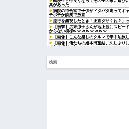
転校生と仲良くなってその子の家に遊び
真があった
病院の待合室で子供がドタバタ走ってギ
チポチか談笑で放置
流行を無視したとき「正直ダサくね？」
【衝撃】広末涼子さんが地上波にスピー
からない模様w w w w w w w w
【画像】こんな感じのクルマで車中泊旅
【画像】俺たちの姫本田望結、久しぶり
イらの姫だったw w w w w w w w w w
【仰天】X、メンエス嬢とラウンジ嬢が熾
なってしまうw w w w w w w w
俺を嫌う義娘は、母が危篤になっても「
44歳バツイチなんだが、仕事が長続きし
って...
新婦父の紹介で相手親族の反応が妙によ
った結婚式で、まさかの事実が明らかに…
マックの招待券を使おうとしたら店員に
うしてくれんねん！！！無料券よこせや！
マクドでギャルママ軍団がガキを放って
と遊んで欲しいやんな？」ガキ「遊んでほしい
【家族内争い】 嫁のピアノを兄嫁が欲し
ｗｗｗ
ハードオフに売っていた4万4000円のフ
「こんな高いの？ｗｗ」「逆に超安い」