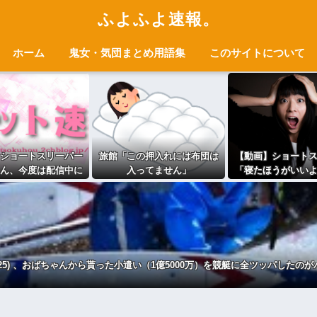
ふよふよ速報。
ホーム
鬼女・気団まとめ用語集
このサイトについて
ショートスリーパー
旅館「この押入れには布団は
【動画】ショート
ん、今度は配信中に
入ってません」
「寝たほうがいい
「ずっと涙が止まら
にブチギレ・
ない」
25) 、おばちゃんから貰った小遣い（1億5000万）を競艇に全ツッパしたの