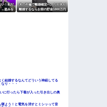
たよ
ない！私だ
夫の不倫で離婚確定へ。だが夫が
」→盗みを
離婚するならお前の貯金1800万円
さかの被害
を財産分与しろ」と言い出した
分に周囲か
まい…
なく結婚するなんてどういう神経してる
くなり・・・
伝いに行ったら下着が入った引き出しの奥
ぁ寝よう！と電気を消すとミシッって音