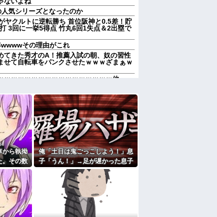
ゃないよね
の人気シリーズとなったのか
がヤクルトに逆転勝ち 首位阪神と0.5差！貯
打 3回に一挙5得点 竹丸6回1失点＆2出塁で
wwwwその理由がこれ
めてきた秀才のA！推薦入試の朝、奴の習性
ませて自転車をパンクさせたｗｗｗざまぁｗ
ｗｗｗｗｗｗｗｗｗｗｗｗｗｗｗｗｗ他
走ってギャーギャー騒いでても親はスマホポ
親へ最終警告。こうなってもいい？」
にと連絡あり。石をどかしてミミズ集め足の
のに連絡がない！（怒』私「届いてないし、
 たぶん今年いちばんのホラー
車から執拗
俺「土日は鬼ごっこしよう！」息
促したら小銭で1000円渡され『外食奢るか
た。その数
子「うん！」→足が遅かった息子
撃すること
と本気で遊び続けた10年後…
合いたがる。「海外どこ行った？」と聞いて
幼稚園どこに入れる？習い事は？」と根掘り
のいじめや犯罪を楽しみながら行うことが陽