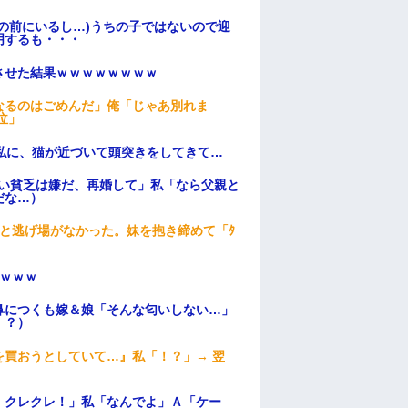
の前にいるし…)うちの子ではないので迎
明するも・・・
ンさせた結果ｗｗｗｗｗｗｗｗ
なるのはごめんだ」俺「じゃあ別れま
泣」
私に、猫が近づいて頭突きをしてきて…
ない貧乏は嫌だ、再婚して」私「なら父親と
だな…）
と逃げ場がなかった。妹を抱き締めて「ﾀ
ｗｗｗ
鼻につくも嫁＆娘「そんな匂いしない…」
！？）
買おうとしていて…』私「！？」→ 翌
！クレクレ！」私「なんでよ」Ａ「ケー