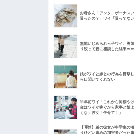
お母さん「アンタ、ボーナス
貰ったの？」ワイ「貰ってな
無能いじめられっ子ワイ、勇
り絞って親に相談した結果ｗ
娘がワイと嫁との行為を目撃
ら口聞いてくれない
半年前ワイ「これから同棲や
金はワイが稼ぐから家事と飯
くな」彼女「任せて！」
【唖然】弟の彼女が中学生の
りひどい虐めの加害者だった