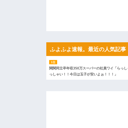
果・・・
私「初めて飲む味だけどなんのお茶？」
【GIF】JSのカンチョーワロタ
後続車にクラクションを鳴らされ彼氏が
んだ！降りてこいよ！」と怒鳴りだし...
【衝撃】報酬100万円超の治験募集がこち
【ネット騒然】惨殺されたタワマン頂き
ｗｗｗｗｗｗｗｗｗｗ
【愕然】白のクラウン俺氏、高速道路左
ふよふよ速報。最近の人気記事
wwwwwwwwwwww
百年の恋12-899 食べた量を張り合って
【悲報】佐藤輝明・・・２軍でも盛大に
れ
関関同立卒年収350万スーパーの社員ワイ「らっし
っしゃい！！今日は玉子が安いよぉ！！！」