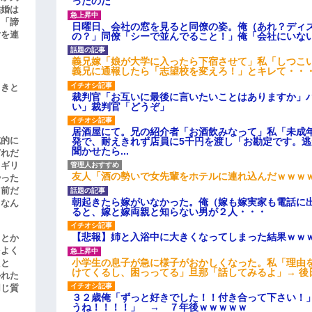
ったのだ
結婚は
、「諦
日曜日、会社の窓を見ると同僚の姿。俺（あれ？ディ
女を連
の？」同僚「シーで並んでること！」俺「会社にいな
義兄嫁「娘が大学に入ったら下宿させて」私「しつこい
義兄に通報したら「志望校を変えろ！」とキレて・・
引きと
裁判官「お互いに最後に言いたいことはありますか」
い」裁判官「どうぞ」
居酒屋にて。兄の紹介者「お酒飲みなって」私「未成
滅的に
発で、耐えきれず店員に5千円を渡し「お勘定です。
聞かせたら...
どれだ
リギリ
友人「酒の勢いで女先輩をホテルに連れ込んだｗｗｗ
やった
名前だ
朝起きたら嫁がいなかった。俺（嫁も嫁実家も電話に出
、なん
ると、嫁と嫁両親と知らない男が２人・・・
【悲報】姉と入浴中に大きくなってしまった結果ｗｗ
」とか
をよく
小学生の息子が急に様子がおかしくなった。私「理由
たと
けてくるし、困っってる」旦那「話してみるよ」→ 後
かれた
同じ質
３２歳俺「ずっと好きでした！！付き合って下さい！
うね！！！！」 → ７年後ｗｗｗｗｗ