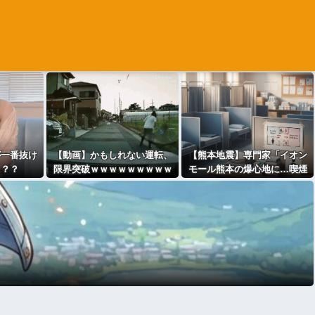
が一番抜け
【動画】かもしれない運転、
【熊本地震】専門家「イオン
？？？
限界突破ｗｗｗｗｗｗｗｗｗ
モール熊本の爆心地に…喫煙
所と自販機」警察・消防「」