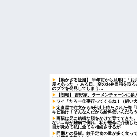
【動かざる証拠】 半年前から旦那に「お
度々あった → ある日、空のお弁当箱を取
のブツを発見してしまう…
【朗報】 吉野家、ラーメンチェーンに参
ワイ「たろー仕事行ってくるね！（飼い
定食屋で注文から5分以上待たされた俺「
キビ動け！そんなんだから給料低いんだろう
両親は兄に結構な額をかけて育ててきた
ない→母が難病で倒れ、私が懸命に介護し
目が覚めて私に全てを相続させるが
同期との昼飯。餃子定食の量が多く食っ