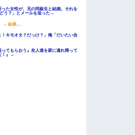
断った女性が、兄の同級生と結婚。それを
はどう？」とメールを送った→
 → 結果…
よ！キモオタ？だっけ？」俺「だいたい合
祝ってもらおう』友人達を家に連れ帰って
な！』→