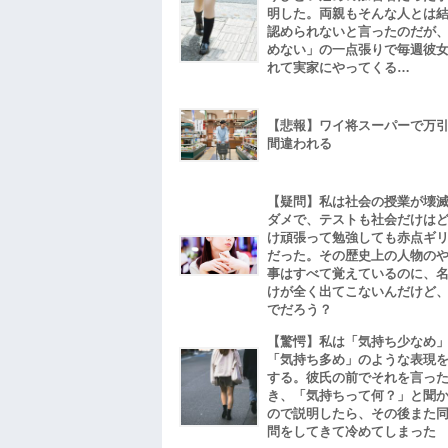
明した。両親もそんな人とは
認められないと言ったのだが
めない」の一点張りで毎週彼
れて実家にやってくる…
【悲報】ワイ将スーパーで万
間違われる
【疑問】私は社会の授業が壊
ダメで、テストも社会だけは
け頑張って勉強しても赤点ギ
だった。その歴史上の人物の
事はすべて覚えているのに、
けが全く出てこないんだけど
でだろう？
【驚愕】私は「気持ち少なめ
「気持ち多め」のような表現
する。彼氏の前でそれを言っ
き、「気持ちって何？」と聞
ので説明したら、その後また
問をしてきて冷めてしまった