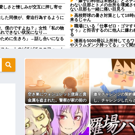
「嫁子の料理は未熟ね」とネチ
わない旦那とトメの台所を壊滅さ
愛しさと憎しみが交互に押し寄せ
ない旦那も一緒に痛い目見ろ
高校野球の暑さ対策として18
推した同僚が、脅迫行為するように
来るじゃん
職場にいる「仕事ゼロ・ゴマすり
袋、僕のですよね？」女性「私の物
すぅ」と拒否するのに他人に嫌わ
逃れできない状況になり…
る
のために生きろ」→話し合いになる
漫画を5000冊以上所持してる
やスラムダンク持ってる」って聞
ドスケートのピチピチユニフォーム
なぁ、永久機関ってなんで絶対
るやろw w w w w w w w
職場にいる「仕事ゼロ・ゴマすり
ｗｗｗｗ
すぅ」と拒否するのに他人に嫌わ
のが1番稼げるな
る
買いに行くか」店員「ほいっ見積も
【閲覧注意】元臆女キャバ嬢の
らもそう思うよな？？？？？
ｗｗｗｗｗｗ
これw w w w w w w w
友人(保育士)が２０年前に受
った友人の元彼が『絶対にその男
お肉と酒と、お風呂グッズの準備し
て・・・
キィィィィー！！！！」私「あ…」
空き巣にウォシュレット便座と貴
激辛チャレンジの契約
【衝撃】帰宅すると嫁が赤ん坊
きつけて炎上ｗｗｗｗｗｗｗｗ
金属を盗まれた。警察が家の前の
し、チャレンジしたら
った驚きの理由とはｗｗｗｗ
思う」私「その決断は立派です
水跡を追うと五軒先の幼稚園ママ
い事態になった。救急
冷凍庫パンパン問題がずっと付
宅に行きついて…
れど入れる場所がない
の洗浄や入院2日で10万
ィギュアがヤバすぎるｗｗｗｗｗｗ
母「事故だったのよ」家族「母
され子どもを失ったのに信じても
よ！」キチママ『そこに金庫があっ
私が席を外して戻ってくると、
「泥は出てけ！二度と来るな！」結