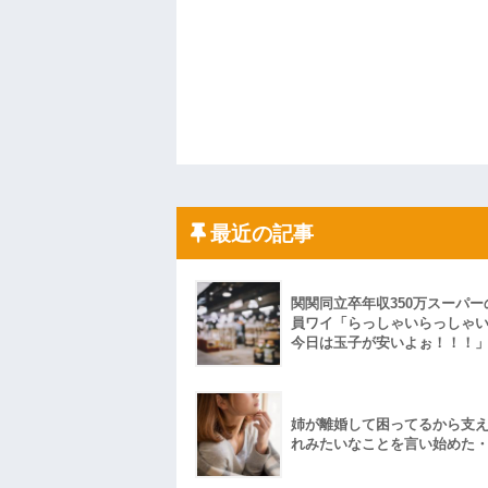
最近の記事
関関同立卒年収350万スーパー
員ワイ「らっしゃいらっしゃ
今日は玉子が安いよぉ！！！
姉が離婚して困ってるから支
れみたいなことを言い始めた