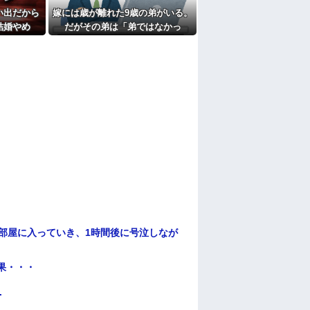
を連れて家を出て行った。前妻に育児放棄さ
するような幼い娘を妻に任せておけないので娘
い出だから
嫁には歳が離れた9歳の弟がいる。
結婚やめ
だがその弟は「弟ではなかっ
て私が見ると負けることがすごく多い気がし
アルバム選
た」・・・
..
たよ
部屋に入っていき、1時間後に号泣しなが
果・・・
.