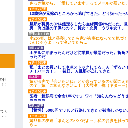
さっき嫁から、「愛しています」ってメールが届いた
13歳娘が元嫁のところから逃げてきた。どう扱ったら
旦那が長男のDNA鑑定をしたら血縁関係0%だった。
男「俺は誰の子供なの？」長女・次男「ウワキ女！」
小2の頃、妹と昼寝してたら家が火事になってて気づく
ﾋんじゃうよ」って泣いてたら…
ホテルに泊まったんだけど従業員が最悪だった。折角
ったのだ
私「まとめ買いして冷凍ストックしてる」Ａ「ずるい
チ！バーカ！」→ 後日、Ａ旦那が凸してきた
の社
嫁が涙声で『会いたいね』とか言っているのが聞こえ
い！！
の？」嫁「ごめんなさい…！（大号泣」俺（キターー
」
医者「糖尿病で余命1年です」 ワイ「知らんわｗどう
ｗｗｗｗ
【驚愕】5000円でＪＫと行為してきたが後悔しかない
えてく
・・・
姉旦那の友達「ほんとのパパだよ～」私のお腹を触っ
ら…