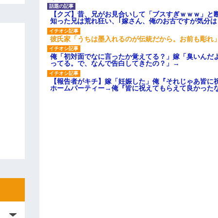
【クズ】昔、兄がお見合いして「ブスすぎｗｗｗ」と
知った兄は荒れ狂い、｢嫁さん、俺のお古ですが気分
彼氏家「うちは墨入れるのが伝統だから。お前も彫れ」
俺「初対面でなに言ったか覚えてる？」嫁「臭いんだ
ってる。で、なんで告白してきたの？」→
【報告者がキチ】嫁「妊娠した」俺『それじゃあ皆に
ホームパーティー→俺『皆に祝えてもらえて良かった