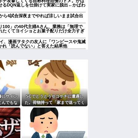
ネチ攻撃してくる自称料理自慢のトメ。かば
せるDQN返しを仕掛けて実家に脱出←かばわ
時から4試合深夜までやれば涼しいまま試合出
100」の40代主婦Aさん、業務は「無理で
れたくてヨイショとお菓子配りだけ全力すぎ
ワイ、漫画ヲタクの友人に「ワンピースや鬼滅
かれ「読んでない」と答えた結果他
に作れないん？
100」の40代主婦Aさん、業務は「無理で
れたくてヨイショとお菓子配りだけ全力すぎ
首吊り自●配信、拡散されまくって終わるｗ
け持った当時５歳の男児と結婚。そのことを知
はなんか企んでるって！』とメールし
書にサイン
SCでとうとうセコケチに遭遇し
産み落としそうに→それだけでは終わらなか
とんでもな
た。荷物持って「家まで送ってく
車運ばれ胃
れない」って言ってきて...
きまとっている。ふるさと納税も頼みたいけ
超えて...
さんがわざとやるはずない」→嫁が毒を飲ま
らえず…
園ママが私の財布をいじった形跡が・・・