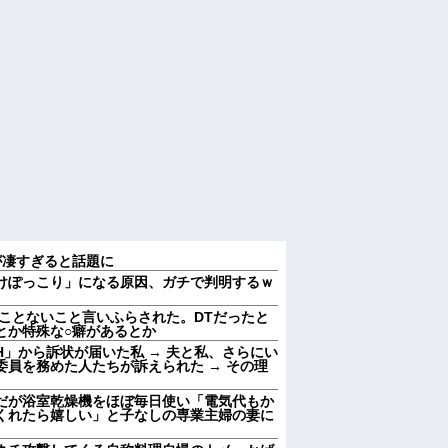
が凄すぎると話題に
けぽっこり」になる原因、ガチで判明するｗ
ことないこと言いふらされた。DTだったと
とか特殊な○癖があるとか
」から訴状が届いた私 → 夫と私、さらにい
員を務めた人たちが訴えられた → その理
だが浴室乾燥機をほぼ毎日使い「電気代もか
くれたら嬉しい」と子なしの専業主婦の妻に