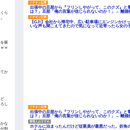
出張中の旦那から『フリンしやがって、このクズ』と
は？」旦那「俺の言葉が信じられないのか！」→ 離婚
いくら
い」
【GJ!】会社から帰宅中、広い駐車場にエンジンかけ
いな声も聞こえてきたので気になって近寄ったら女の
気を振
ｗｗｗ
してか
けど、
よろし
出張中の旦那から『フリンしやがって、このクズ』と
は？」旦那「俺の言葉が信じられないのか！」→ 離婚
頃かな
ホテルに泊まったんだけど従業員が最悪だった。折角
事が判