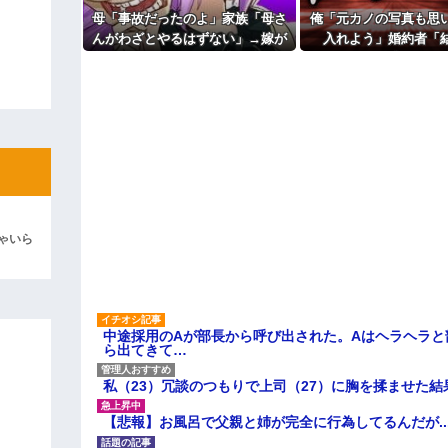
【前編】妻が娘（前妻との子）
れ22歳にもなってむくれて家出
母「事故だったのよ」家族「母さ
俺「元カノの写真も思
彼「ちっ！」私「」
だけでも返して欲しい
んがわざとやるはずない」→嫁が
入れよう」婚約者「
勝って欲しいスポーツの試合っ
毒を飲まされ子どもを失ったのに
る！」→結婚式で使う
逆切れ。「何クラクション鳴らして
てる
信じてもらえず…
びで大失敗して.
主な税金の成り立ちを調べてみ
らｗｗｗｗｗ(※画像あり)
女子のこの動画、すげえええええｗ
車線を制限速度で走った結果
くる
やらかす←あまり悲しませないでく
ゃいら
中途採用のAが部長から呼び出された。Aはヘラヘラと
ら出てきて…
私（23）冗談のつもりで上司（27）に胸を揉ませた結
【悲報】お風呂で父親と姉が完全に行為してるんだが..