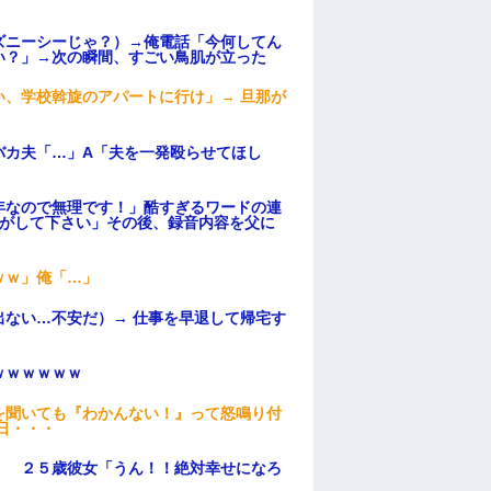
ズニーシーじゃ？）→俺電話「今何してん
い？」→次の瞬間、すごい鳥肌が立った
、学校斡旋のアパートに行け」→ 旦那が
・
バカ夫「…」A「夫を一発殴らせてほし
年なので無理です！」酷すぎるワードの連
逃がして下さい」その後、録音内容を父に
ｗｗ」俺「…」
ない…不安だ）→ 仕事を早退して帰宅す
ｗｗｗｗｗｗ
を聞いても『わかんない！』って怒鳴り付
日・・・
」 ２５歳彼女「うん！！絶対幸せになろ