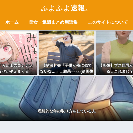
ふよふよ速報。
ホーム
鬼女・気団まとめ用語集
このサイトについて
】みい山のコンテン
【闇深】夫「子供が俺に似て
【画像】ブス巨乳
なぜか消えまくる
ないな…」→結果････ (※画像
る←これまじ
あり)
理想的な年の取り方をしている人