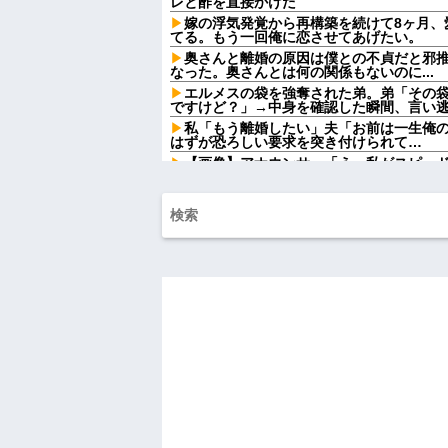
レと酢を直接かけた
嫁の浮気発覚から再構築を続けて8ヶ月、
てる。もう一回俺に恋させてあげたい。
奥さんと離婚の原因は僕との不貞だと邪
なった。奥さんとは何の関係もないのに...
エルメスの袋を強奪された弟。弟「その
ですけど？」→中身を確認した瞬間、言い
私「もう離婚したい」夫「お前は一生俺
はずが恐ろしい要求を突き付けられて…
【画像】アナウンサー「え、私がスピー
着るんですか…？ﾑﾁｨ！！」←これはお前らに刺さ
「いきなりステーキ」の反対ｗｗｗｗｗ
色々副業に手を出したけど、結局残業する
【画像】ワイ「アルファードいいなあ。
りな！」ワイ「金額おかしくね？」←お前
【速報】へずまりゅうさん、完全に聖人の顔へ←
兄嫁「正月に帰るから、ゲームと、いい
とけよ」寝起きの私「知るかボケ」兄嫁「
【悲報】 有吉、一般人に「ド正論」を叩
義父「事故を起こす前に免許を返そうと
ね…」→義父の一言に胸が熱くなって…
ハードオフに売っていた4万4000円のフ
「こんな高いの？ｗｗ」「逆に超安い」
私「ちょっと、人の家の金庫触らないで
たから、開けてみようとしただけ☆』義兄