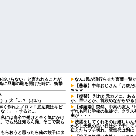
弁当いらない」と言われることが
なんJ民が流行らせた言葉一覧
る為に旦那の鞄を開けた時に、衝撃
【悲報】中年おじさん「お腹だ
ｗｗｗ
入
【復讐】 別れた元カノに、ある
犬）」犬「…？（ぷい」
か、早いとか、首絞めながらやる
早く作れよノロマ！底辺職はキビ
【修羅場】突然、中高の友人「H
な！」→ すると…
ずれも同じ学校の生徒で、クラス委
由が・・・
。私には高卒で働けと全く気にかけ
た。でも兄は知らん顔。そこで親も
洗濯をしてくれるのは嬉しいん
かるし天気の良い日は外で干して
伝えたらブチ切れ。電気代は別に
てもらおうと思ったら俺の餃子にタ