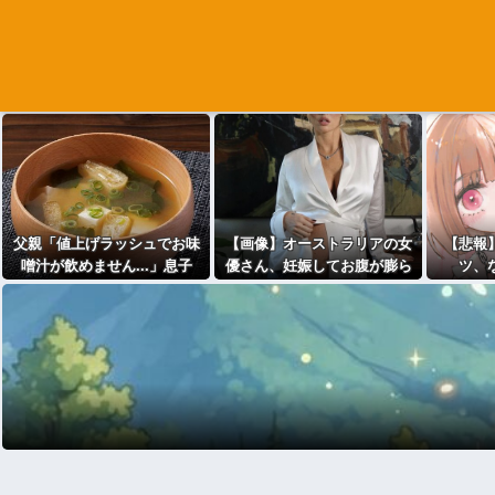
父親「値上げラッシュでお味
【画像】オーストラリアの女
【悲報
噌汁が飲めません...」息子
優さん、妊娠してお腹が膨ら
ツ、
「本当は味噌汁飲みたい」
んでる状態で雑誌撮影の仕事
をしてしまうw