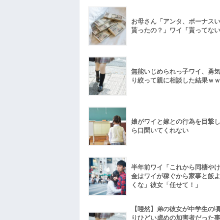
お母さん「アンタ、ボーナス
貰ったの？」ワイ「貰ってな
無能いじめられっ子ワイ、勇
り絞って親に相談した結果ｗ
娘がワイと嫁との行為を目撃
ら口聞いてくれない
半年前ワイ「これから同棲や
金はワイが稼ぐから家事と飯
くな」彼女「任せて！」
【唖然】弟の彼女が中学生の
りひどい虐めの加害者だった