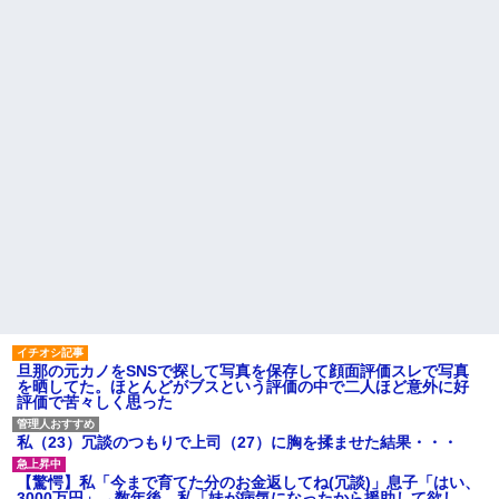
ター」
議
【衝撃】YouTuber山口達也さ
女を作って家を出たコトメ
ん、チェンソーで竹を切るだけ
夫。コトメ「帰ってきてくれな
で600万再生を突破してしまう←
いなら放火する」→近所のお店
正直、こう言うのでいいんだよ
に本当に放火して逮捕→心神喪
なw w w w w w w w
失で僅か数ヶ月で釈放→生活保
護で遊んで暮らしてる
【画像】アイドルのオフ会の
光景、レベチw w w w w w w w
旦那を亡くして８年。介護す
w w w
るつもりでウトメと同居してた
のに「早く出て行け」とコトメ
俺「いただきます」パクッ 俺
がうるさい。私もウトメも納得
「う…」嫁「じゃ、私もいただ
して同居してるんだから干渉し
きまーす」俺「やめろ！食べる
ないでくれる！
な！お前！コロすつもり
か！？」嫁「ひどい！」俺「だ
主な税金の成り立ちを調べて
って...
みたよ
ハードオフに売っていた4万
4000円のフィギュアがヤバすぎ
るｗｗｗｗｗｗ「こんな高い
の？ｗｗ」「逆に超安い」
私「ちょっと、人の家の金庫
触らないでよ！」キチママ『そ
旦那の元カノをSNSで探して写真を保存して顔面評価スレで写真
こに金庫があったから、開けて
を晒してた。ほとんどがブスという評価の中で二人ほど意外に好
みようとしただけ☆』義兄「泥
評価で苦々しく思った
は出てけ！二度と来るな！」結
果・・・
私「初めて飲む味だけどなん
私（23）冗談のつもりで上司（27）に胸を揉ませた結果・・・
のお茶？」彼「ちっ！」私「」
【GIF】JSのカンチョーワロ
【驚愕】私「今まで育てた分のお金返してね(冗談)」息子「はい、
タ
3000万円」→数年後。私「妹が病気になったから援助して欲し