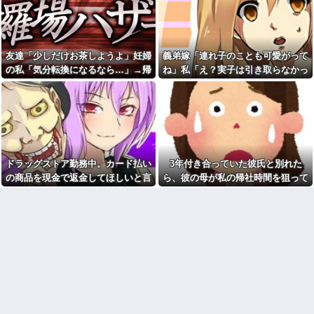
れてしまった。自分のええかっ
コトメ「あなたには無理でし
こしいで、自分が潰れそう
ょ？」私「できますけど？」→
何も知らない前提で話しかけて
元同級生から「お前を取材し
くるコトメが止まらず…
たいと言う人がいる」と連絡が
あった。指定されたファミレス
充電ケーブルってさ他
友達「少しだけお茶しようよ」妊婦
義弟嫁「連れ子のことも可愛がって
へ向かうと予想外の人物が待っ
毎日のように電車で痴漢に遭
の私「気分転換になるなら…」→帰
ね」私「え？実子は引き取らなかっ
ていて…
うので、背中を押すフリをして
宅してから思わぬ異変が起きて…
たのに？」→話を聞いて唖然として
俺「子どもがいるので煙草は
ある作戦をしたら...
控えてください」客「関係ねぇ
しまい…
「エースをねらえ」のひろみ
だろ」→その一言から店内が険
と藤堂の可愛いくて切ない恋模
悪な空気になって…
様が好きだ
建築家の男と不倫関係の私。
悪口回避＆一人好きの私、同
我が家を建てたのはその不倫相
僚から「自サバ女かと思って
手。
た」と言われモヤモヤ…「全然
ドラッグストア勤務中。カード払い
3年付き合っていた彼氏と別れた
【ＧＪ】 クラスに迷惑な池沼
違った〜」と言われるも、気に
がいた。リーダー格のＡ「なん
なって夜も眠れない私はどこが
の商品を現金で返金してほしいと言
ら、彼の母が私の帰社時間を狙って
で支援学級に入れないんです
サバサバ？←ネチネチ気にして
い張る女性客。断っても引き下がら
待ち伏せしてた。イキナリ蹴られ襲
か？」先生「背の高い低いと同
る時点で自サバじゃない
じで、これも個性なの！差別は...
ず、その後まさかの展開に…
われたのだが…
公園遊びの菓子交換が嫌だ。
家庭菜園やってるけど、最近
大人数だと菓子食べ放題みたい
空芯菜が評価され過ぎだと思
になっちゃって身体にも歯にも
う！！！！！
良くないし最悪
【速報】へずまりゅうさん、
アラフィフ正社員の男性が若
完全に聖人の顔へ←これw w w
い20代の可愛い女の子以外には
w w w w w
挨拶をしない
【謎】斉藤慎二「同意してく
【朗報】秋田に日本最大級の
れたよね？どうして…」被害女
AIデータセンター建設へ 総事
性「彼は言葉が通じないモンス
業費2兆円、UAEが巨額投資を協