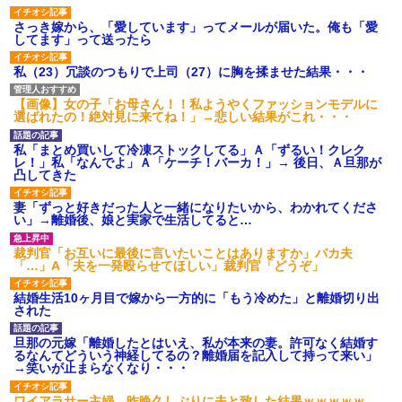
さっき嫁から、「愛しています」ってメールが届いた。俺も「愛
してます」って送ったら
私（23）冗談のつもりで上司（27）に胸を揉ませた結果・・・
【画像】女の子「お母さん！！私ようやくファッションモデルに
選ばれたの！絶対見に来てね！」→悲しい結果がこれ・・・
私「まとめ買いして冷凍ストックしてる」Ａ「ずるい！クレク
レ！」私「なんでよ」Ａ「ケーチ！バーカ！」→ 後日、Ａ旦那が
凸してきた
妻「ずっと好きだった人と一緒になりたいから、わかれてくださ
い」→離婚後、娘と実家で生活してると…
裁判官「お互いに最後に言いたいことはありますか」バカ夫
「…」A「夫を一発殴らせてほしい」裁判官「どうぞ」
結婚生活10ヶ月目で嫁から一方的に「もう冷めた」と離婚切り出
された
旦那の元嫁「離婚したとはいえ、私が本来の妻。許可なく結婚す
るなんてどういう神経してるの？離婚届を記入して持って来い」
→笑いが止まらなくなり・・・
ワイアラサー主婦、昨晩久しぶりに夫と致した結果ｗｗｗｗｗ