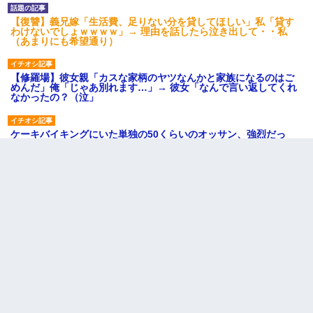
【復讐】義兄嫁「生活費、足りない分を貸してほしい」私「貸す
わけないでしょｗｗｗｗ」→ 理由を話したら泣き出して・・私
（あまりにも希望通り）
【修羅場】彼女親「カスな家柄のヤツなんかと家族になるのはご
めんだ」俺「じゃあ別れます…」→ 彼女「なんで言い返してくれ
なかったの？（泣」
ケーキバイキングにいた単独の50くらいのオッサン、強烈だっ
た。
結婚生活10ヶ月目で嫁から一方的に「もう冷めた」と離婚切り出
された
私『貯金貯まったし、やっと家建てられるね！』夫「実家を二世
帯住宅にした。それに貯金使った」→私『離婚しよう』夫「え
っ」私『使った貯金はあげるから』→すると…
テレワーク上司「会議中はカメラ付けろ！」女社員「え、事前連
絡無しは無理」上司「いいから付けろ！」→