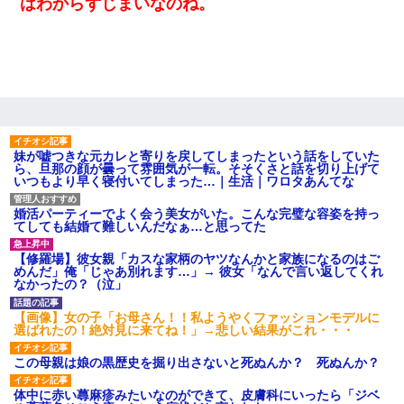
はわからずじまいなのね。
からない
妹が嘘つきな元カレと寄りを戻してしまったという話をしていた
ら、旦那の顔が曇って雰囲気が一転。そそくさと話を切り上げて
いつもより早く寝付いてしまった…｜生活｜ワロタあんてな
婚活パーティーでよく会う美女がいた。こんな完璧な容姿を持っ
てしても結婚て難しいんだなぁ…と思ってた
【修羅場】彼女親「カスな家柄のヤツなんかと家族になるのはご
めんだ」俺「じゃあ別れます…」→ 彼女「なんで言い返してくれ
なかったの？（泣」
【画像】女の子「お母さん！！私ようやくファッションモデルに
選ばれたの！絶対見に来てね！」→悲しい結果がこれ・・・
この母親は娘の黒歴史を掘り出さないと死ぬんか？ 死ぬんか？
体中に赤い蕁麻疹みたいなのができて、皮膚科にいったら「ジベ