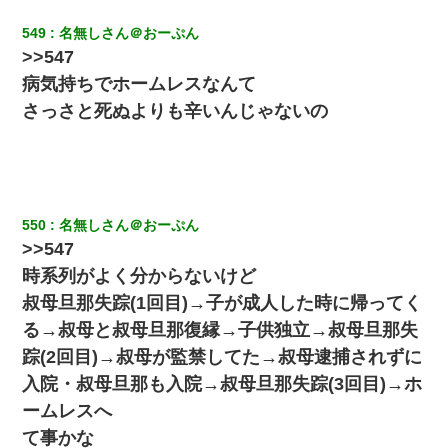
ずっとニートだと思ってた同居の義弟が投資で旦那より稼いでる
とか知らなかった…
549
名無しさん＠おーぷん
>>547
病気持ちでホームレスなんて
転職先が決まったので退職の意思を伝えたら。上司「無責任」
「簡単には辞めさせない」私（どうせ辞めるし…）→ 思いっきり
さっさと死ぬよりも辛いんじゃないの
反論をしてみた
【驚愕】5000円でＪＫと行為してきたが後悔しかない…
【戦争】不妊の俺嫁に弟嫁が2日間4歳児を託児 俺嫁はそこまで気
550
名無しさん＠おーぷん
にしてなかったが、あまりにも子供が俺嫁に懐くので最後らへん
顔引きつってた → そして弟嫁が迎えに来た翌日…
>>547
時系列がよく分からないけど
【報告者がキチ】嫁「妊娠した」俺『それじゃあ皆に祝ってもら
叔母旦那失踪(1回目)→子が成人した時に帰ってく
おう』友人達を家に連れ帰ってホームパーティー→俺『皆に祝え
てもらえて良かったな！』→
る→叔母と叔母旦那復縁→子供独立→叔母旦那失
踪(2回目)→叔母が監禁してた→叔母逮捕されずに
隣の部屋の住民の母親、オートロックを突破してマンションに入
入院・叔母旦那も入院→叔母旦那失踪(3回目)→ホ
り込んできたみたいで、ずっとドアの前で喚いてて滅茶苦茶うる
さかった。
ームレスへ
て事かな