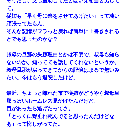
そうだし、父も援助してたとはいえ相当苦労して
て。
クラスで一人無口で誰とも話さない男子がいた。→修学旅行に来
従姉も「早く母に楽をさせてあげたい」って凄い
なかったその男子に女子達がお土産を渡した。5分後…
頑張ってたもん。
そんな記憶がフラっと戻れば簡単に上書きされる
新卒の女性社員に1年半ストーカーされていた。俺「マジで怖い」
上司「話をしてみる」→女性社員「実は10数年前に…」
とでも思ったのかな？
【画像】女上司(30)「終電なくなったね…部屋くる？」ワイ「行
叔母の旦那の失踪理由とかは不明で、叔母も知ら
きます！」
ないのか、知ってても話してくれないというか、
叔母旦那が戻ってきてからの記憶はまるで無いみ
３２歳俺「ずっと好きでした！！付き合って下さい！」 ２５歳
彼女「うん！！絶対幸せになろうね！！！！」 → ７年後ｗｗ
たい。今はもう退院したけど。
ｗｗｗ
最近、ちょっと離れた市で従姉がどうやら叔母旦
32歳ワイ、34歳の可愛い女と付き合うも現実を知ってしまい無事
死亡・・・
那っぽいホームレス見かけたんだけど、
目があったら逃げたってさ。
中途採用のAが部長から呼び出された。Aはヘラヘラと部屋に入っ
「とっくに野垂れ死んでると思ったんだけどな
ていき、1時間後に号泣しながら出てきて…
あ」って悔しがってた。