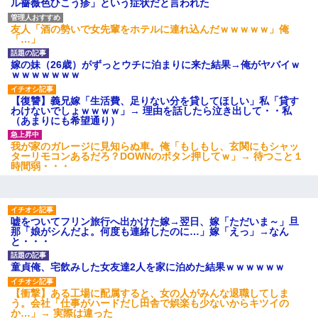
ル薔薇色ひこう疹」という症状だと言われた
友人「酒の勢いで女先輩をホテルに連れ込んだｗｗｗｗｗ」俺
「…」
嫁の妹（26歳）がずっとウチに泊まりに来た結果→俺がヤバイｗ
ｗｗｗｗｗｗｗ
【復讐】義兄嫁「生活費、足りない分を貸してほしい」私「貸す
わけないでしょｗｗｗｗ」→ 理由を話したら泣き出して・・私
（あまりにも希望通り）
我が家のガレージに見知らぬ車。俺「もしもし、玄関にもシャッ
ターリモコンあるだろ？DOWNのボタン押してｗ」→ 待つこと１
時間弱・・・
嘘をついてフリン旅行へ出かけた嫁→翌日、嫁「ただいま～」旦
那「娘がシんだよ。何度も連絡したのに…」嫁「えっ」→なん
と・・・
童貞俺、宅飲みした女友達2人を家に泊めた結果ｗｗｗｗｗｗ
【衝撃】ある工場に配属すると、女の人がみんな退職してしま
う。会社「仕事がハードだし田舎で娯楽も少ないからキツイの
か…」→ 実際は違った