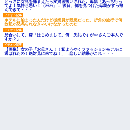
とっさに女児を捕まえたら変質者扱いされた。母親「あっち行っ
てよ！気持ち悪い！（ｼｯｼｯ」→ 後日、俺を見つけた母親がすっ飛
んできて・・・
ホテルに泊まったんだけど従業員が最悪だった。折角の旅行で何
故私が怒鳴られなきゃいけなかったのだ
見合いにて。嫁「はじめまして」俺「失礼ですが○○さんご本人で
すか？」
【画像】女の子「お母さん！！私ようやくファッションモデルに
選ばれたの！絶対見に来てね！」→悲しい結果がこれ・・・