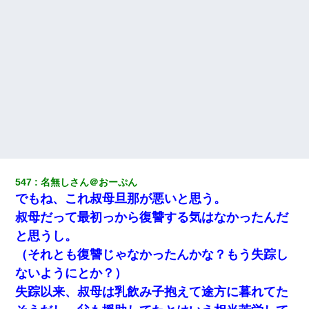
小学生の息子が急に様子がおかしくなった。私「理由を聞いても
『わかんない！』って怒鳴り付けてくるし、困っってる」旦那
「話してみるよ」→ 後日・・・
夫の友達がBBQを定期的に開催して夫婦で参加してたんだけど、
女性側のリーダーみたいな人に「BBQは友達とやりなよ！」と言
われて…
放置子が病院送りになったらしい → 俺（二度と帰ってくるなよ…
嫁を半身不随にしやがった恨みは、正直こんなもんじゃ晴れな
い）
547
名無しさん＠おーぷん
俺「初対面でなに言ったか覚えてる？」嫁「臭いんだよ！キモオ
タ？だっけ？」俺「だいたい合ってる。で、なんで告白してきた
でもね、これ叔母旦那が悪いと思う。
の？」→
叔母だって最初っから復讐する気はなかったんだ
と思うし。
【不幸な結婚式】新郎親族「ブスのくせにドレスなんか着ちゃっ
てさ～ほんと恥ずかしいわよね～（大声」新郎両親「！！！（土
（それとも復讐じゃなかったんかな？もう失踪し
下座」→ 結果・・・
ないようにとか？）
失踪以来、叔母は乳飲み子抱えて途方に暮れてた
婚活パーティーでよく会う美女がいた。こんな完璧な容姿を持っ
てしても結婚て難しいんだなぁ…と思ってた