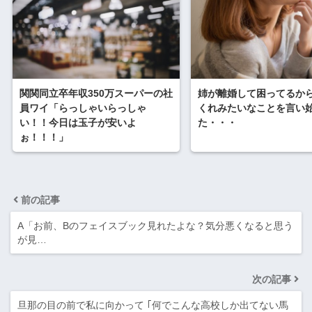
関関同立卒年収350万スーパーの社
姉が離婚して困ってるか
員ワイ「らっしゃいらっしゃ
くれみたいなことを言い
い！！今日は玉子が安いよ
た・・・
ぉ！！！」
前の記事
A「お前、Bのフェイスブック見れたよな？気分悪くなると思う
が見…
次の記事
旦那の目の前で私に向かって ｢何でこんな高校しか出てない馬