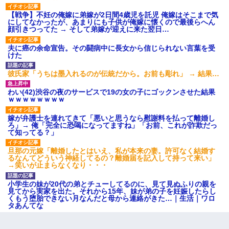
【戦争】不妊の俺嫁に弟嫁が2日間4歳児を託児 俺嫁はそこまで気
にしてなかったが、あまりにも子供が俺嫁に懐くので最後らへん
顔引きつってた → そして弟嫁が迎えに来た翌日…
夫に癌の余命宣告。その闘病中に長女から信じられない言葉を受
けた
彼氏家「うちは墨入れるのが伝統だから。お前も彫れ」 → 結果…
わい(42)渋谷の夜のサービスで19の女の子にゴックンさせた結果
ｗｗｗｗｗｗｗｗ
嫁が弁護士を連れてきて「悪いと思うなら慰謝料を払って離婚し
ろ」→ 俺「完全に恐喝になってますね」「お前、これが詐欺だっ
て知ってる？」
旦那の元嫁「離婚したとはいえ、私が本来の妻。許可なく結婚す
るなんてどういう神経してるの？離婚届を記入して持って来い」
→笑いが止まらなくなり・・・
小学生の妹が20代の弟とチューしてるのに、見て見ぬふりの親を
見てから実家を出た。それから15年、妹が弟の子を妊娠したらし
くもう堕胎できない月なんだと母から連絡がきた…｜生活｜ワロ
タあんてな