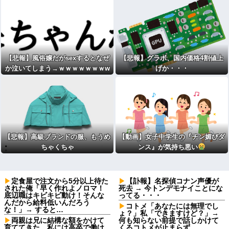
【悲報】風俗嬢だがsexするとなぜ
【悲報】グラボ、国内価格4割値上
か泣いてしまう→ｗｗｗｗｗｗｗw
げか・・・
www
【悲報】高級ブランドの服、もうめ
【動画】女子中学生の『チン媚びダ
ちゃくちゃ
ンス』が気持ち悪い
定食屋で注文から5分以上待た
【訃報】名探偵コナン声優が
された俺「早く作れよノロマ！
死去 → 今トンデモナイことにな
底辺職はキビキビ動け！そんな
ってる・・・
んだから給料低いんだろう
コトメ「あなたには無理でし
な！」→ すると…
ょ？」私「できますけど？」→
両親は兄に結構な額をかけて
何も知らない前提で話しかけて
育ててきた。私には高卒で働け
くるコトメが止まらず…