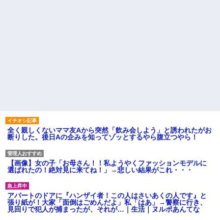
全く親しくないママ友Aから突然「飲み会しよう」と誘われたがお
断りした。後日Aの企みを知ってゾッとするやら腹立つやら！
【画像】女の子「お母さん！！私ようやくファッションモデルに
選ばれたの！絶対見に来てね！」→悲しい結果がこれ・・・
アパートのドアに『ハンザイ者！この人はさいあくの人です』と
張り紙が！大家「面倒はごめんだよ」私「はあ」→警察に行き、
見回りで犯人が捕まったが、それが…｜生活｜ヌルポあんてな