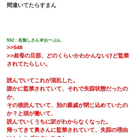
彼女(美人女医)にネックレスをプレゼント。「こんな安物を渡すく
間違いてたらすまん
らいなら、渡さないほうがマシだからね」→ ６０万したと話した
ら・・・
父親がくも膜下出血で突然ﾀﾋ。→母の貯金が0なことが判明。→母
「私を家に置いてほしい、どうか見捨てないで(土下座」俺・嫁
「…」
552
名無しさん＠おーぷん
>>546
日航機墜落事故の「ここからは日本語で大丈夫ですよ〜」の絶望
>>叔母の旦那、どのくらいかわかんないけど監禁
感がヤバイ・・・
されてたらしい。
ワイアラサー主婦、昨晩久しぶりに夫と致した結果ｗｗｗｗｗ
読んでいてこれが混乱した。
誰かに監禁されていて、それで失踪状態だったの
友人とふたりで山口に旅行した時の事。レンタカーを借りて山の
中の道を走っていたら、突然ガガッ！って音がして…
か、
その後読んでいて、別の親戚が閉じ込めていたの
高1のとき男に襲われ、不妊の叔母に頼まれて出産。→叔母夫婦が
か？と頭が働いて、
養子縁組してアメリカに子供を連れ帰った。→9・11で叔母夫婦が
亡くなってしまい…
読んでいくうちに訳がわからなくなった。
帰ってきて奥さんに監禁されていて、失踪の理由
13歳娘が元嫁のところから逃げてきた。どう扱ったらいいのかわ