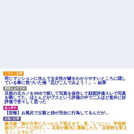
同じマンションに住んでる女性が鍵をわかりやすいところに隠し
ている事に気づいた俺「忍びこんでみよう！」→ 結果
旦那の元カノをSNSで探して写真を保存して顔面評価スレで写真
を晒してた。ほとんどがブスという評価の中で二人ほど意外に好
評価で苦々しく思った
【悲報】お風呂で父親と姉が完全に行為してるんだが...
義兄嫁「娘が大学に入ったら下宿させて」私「しつこい、学校斡
旋のアパートに行け」→ 旦那が義兄に通報したら「志望校を変え
ろ！」とキレて・・・