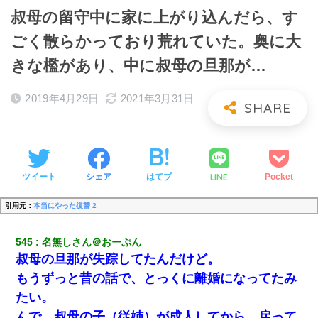
叔母の留守中に家に上がり込んだら、す
ごく散らかっており荒れていた。奥に大
きな檻があり、中に叔母の旦那が…
2019年4月29日
2021年3月31日
LINE
ツイート
シェア
はてブ
Pocket
引用元：
本当にやった復讐 2
545
名無しさん＠おーぷん
叔母の旦那が失踪してたんだけど。
もうずっと昔の話で、とっくに離婚になってたみ
たい。
んで、叔母の子（従姉）が成人してから、戻って