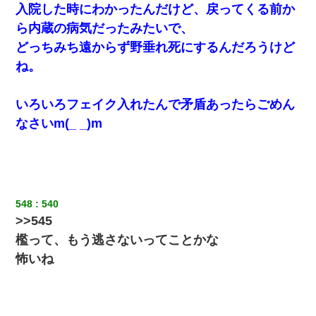
入院した時にわかったんだけど、戻ってくる前か
旦那の元カノをSNSで探して写真を保存して顔面評価スレで写真
を晒してた。ほとんどがブスという評価の中で二人ほど意外に好
ら内蔵の病気だったみたいで、
評価で苦々しく思った
どっちみち遠からず野垂れ死にするんだろうけど
200万を貸したコウトから、追加で400万の申し込み、私「無理。
ね。
義弟より娘たちが大事」旦那「娘たちが成人したら別れよう」私
（は？）
いろいろフェイク入れたんで矛盾あったらごめん
夫に癌の余命宣告。その闘病中に長女から信じられない言葉を受
なさいm(_ _)m
けた
ワイ144kg彼女98kgデブカップル、1年間毎日行為しまくった結
果
548
540
居酒屋にて。兄の紹介者「お酒飲みなって」私「未成年なので無
>>545
理です！」酷すぎるワードの連発で、耐えきれず店員に5千円を渡
し「お勘定です。逃がして下さい」その後、録音内容を父に聞か
檻って、もう逃さないってことかな
せたら...
怖いね
何年か前に妹は離婚している。当時生まれた姪が義弟の子じゃな
かったため妹有責での離婚になり…