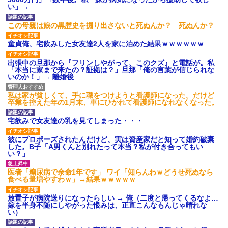
い」→
後続車にクラクションを鳴ら
され彼氏が逆切れ。「何クラク
ション鳴らしてんだ！降りてこ
この母親は娘の黒歴史を掘り出さないと死ぬんか？ 死ぬんか？
いよ！」と怒鳴りだし...
【衝撃】報酬100万円超の治験
童貞俺、宅飲みした女友達2人を家に泊めた結果ｗｗｗｗｗｗ
募集がこちらｗｗｗｗｗ(※画像
あり)
出張中の旦那から『フリンしやがって、このクズ』と電話が。私
【ネット騒然】惨殺されたタ
「本当に家まで来たの？証拠は？」旦那「俺の言葉が信じられな
ワマン頂き女子のこの動画、す
いのか！」→ 離婚後
げえええええｗｗｗｗｗｗｗｗ
ｗｗｗ
私は家が貧しくて、手に職をつけようと看護師になった。だけど
【愕然】白のクラウン俺氏、
卒業を控えた年の1月末、車にひかれて看護師になれなくなった。
高速道路左車線を制限速度で走
った結果wwwwwwwwwwww
宅飲みで女友達の乳を見てしまった・・・
百年の恋12-899 食べた量を
張り合ってくる
彼にプロポーズされたんだけど、実は資産家だと知って婚約破棄
【悲報】佐藤輝明・・・２軍
した。B子「A男くんと別れたって本当？私が付き合ってもい
でも盛大にやらかす←あまり悲
い？」
しませないでくれ
医者「糖尿病で余命1年です」 ワイ「知らんわｗどうせ死ぬなら
食べる量増やすわｗ」→結果ｗｗｗｗｗ
放置子が病院送りになったらしい → 俺（二度と帰ってくるなよ…
嫁を半身不随にしやがった恨みは、正直こんなもんじゃ晴れな
い）