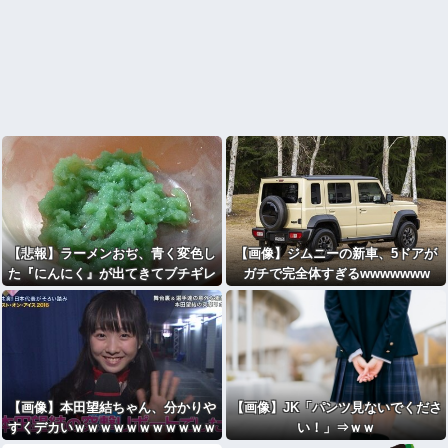
【悲報】ラーメンおぢ、青く変色し
【画像】ジムニーの新車、5ドアが
た『にんにく』が出てきてブチギレ
ガチで完全体すぎるwwwwwww
wwwwwwww
【画像】本田望結ちゃん、分かりや
【画像】JK「パンツ見ないでくださ
すくデカいｗｗｗｗｗｗｗｗｗｗｗ
い！」⇒ｗｗ