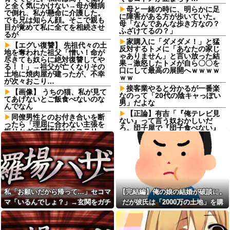
と全く気にかけない→母が難病
母と一緒の時に、明らかに足
で倒れ、私が懸命に介護した。
に障害がある方が歩いていた。
でも兄は知らん顔。そこで親も
母「なんであんな歩き方なの？
目が覚めて私に全てを相続させ
ふざけてるの？」
るが
家購入に「ダメダメ！」と猛
【エグい復讐】 先祖代々の土
反対するトメに「あなたの家じ
地を奪われた祖父「憎い！命が
ゃありません」と言い放った結
尽きても奴らに絶対復讐してや
果→激怒したトメが自ら〇〇を
る！！」→祖父が亡くなりその
口にして最高の展開へｗｗｗｗ
土地に焼肉屋が建ったが、不幸
ｗｗ
が次々おこり…
接客業やると分かるが一番楽
【画像】 うちの猫、私が見て
なのって「20代の陰キャっぽい
てあげないとご飯食べないのな
男」だよな
んでなん
【正論】有吉「『俺テレビ見
同僚男性とのお付き合いを断
ない』って言う奴おかしいだ
ったら「理屈に合わない主張を
ろ。団子屋で『団子食べない』
振りかざす感情的なヒステリー
って言うか？」
女」と言いふらされて・・・
【正論】有吉「『俺テレビ見
ブサイクでモテなかった俺に
ない』って言う奴おかしいだ
奇跡的にできた優しくて可愛い
ろ。団子屋で『団子食べない』
彼女と結婚！…する直前、彼女
って言うか？」
妹のせいで想定外すぎる事態に
なってしまったんだが………？
美空ひばり「おとうちゃん小
林旭がほしい」、山口組三代目
私「お願いだから帰って…」
私「お願いだから帰って…」セコマ
【完結編】俺の娘の結婚が破談に。
組長「よっしゃ」、昭和ヤバす
セコママ「いるんでしょ？」→
ぎ⇒！！！
マ「いるんでしょ？」→玄関をガチ
だが彼氏は「2000万の土地」を購
玄関をガチャガチャされ、警察
を呼ぶ事態になって…
成人式帰りと思われる袴姿の
ャガチャされ、警察を呼ぶ事態にな
入。こじれた二人は想像以上の修羅
集団が騒いでいるところにお婆
私には車いすの友人がいるん
って…
場に
さんが一言！
だけど、無給で尽くすことに疲