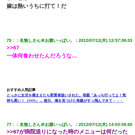
嫁は熱いうちに打て！だ
私（23）冗談のつもりで上司（27）に胸を揉ませた結果・・・
ずっとニートだと思ってた同居の義弟が投資で旦那より稼いでる
とか知らなかった…
75
：
名無しさん＠お腹いっぱい。
：
2012/07/12(木) 13:57:08.03 
【考察】兄嫁急死の1年後、兄が引越すというので手伝いに行った
>>67
ら下着が入った引き出しの奥にとんでもないモノを見つけた
一体何食わせたんだろうな…
22歳の頃、父に36歳の男性とお見合いをしてくれと頼まれた。父
の親会社の経営者の息子さんだったので、父も喜んで私の写真を
送ったんだが→
結婚生活10ヶ月目で嫁から一方的に「もう冷めた」と離婚切り出
された
とっさに女児を捕まえたら変質者扱いされた。母親「あっち行ってよ！気
持ち悪い！（ｼｯｼｯ」→ 後日、俺を見つけた母親がすっ飛んできて・・・
義兄嫁が義実家で「コロナ陽性だったからこのまま療養させて下
さい」と言い出してド修羅場になった
77
：
名無しさん＠お腹いっぱい。
：
2012/07/12(木) 14:03:09.60 
上司「何なの、この書類！！」私「あの‥」上司「今は私が話し
>>67が病院送りになった時のメニューは何だった
てるの！」私「ですから」上司「黙って聞きなさい！」私「それ