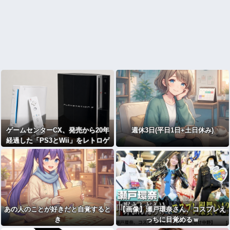
ゲームセンターCX、発売から20年
週休3日(平日1日+土日休み)
経過した「PS3とWii」をレトロゲ
ームとするか激論
あの人のことが好きだと自覚すると
【画像】瀬戸環奈さん、コスプレえ
き
っちに目覚めるｗ