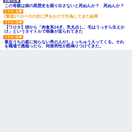
この母親は娘の黒歴史を掘り出さないと死ぬんか？ 死ぬんか？
[緊急]ベロベロの女に声をかけて行為してきた結果
【ワロタ】姉から「肉食系14才、乳丸出し、毛はうっすら生えか
け」というタイトルで画像が送られてきた
最近うちの庭に知らない男の人がしょっちゅう入ってくる。それ
を職場で愚痴ったら、同僚男性が怒鳴りつけてきた。