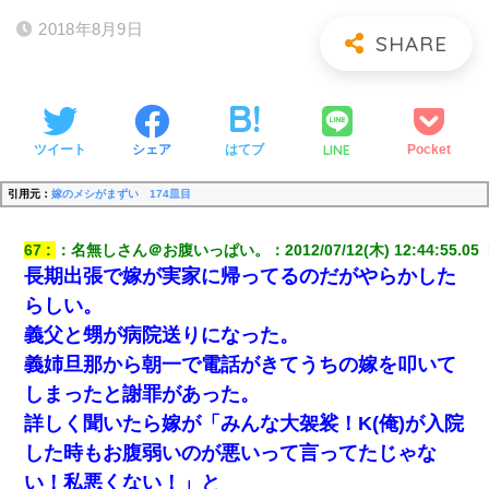
2018年8月9日
LINE
ツイート
シェア
はてブ
Pocket
引用元：
嫁のメシがまずい 174皿目
67
：
名無しさん＠お腹いっぱい。
：
2012/07/12(木) 12:44:55.05 
長期出張で嫁が実家に帰ってるのだがやらかした
らしい。
義父と甥が病院送りになった。
義姉旦那から朝一で電話がきてうちの嫁を叩いて
しまったと謝罪があった。
詳しく聞いたら嫁が「みんな大袈裟！K(俺)が入院
した時もお腹弱いのが悪いって言ってたじゃな
い！私悪くない！」と