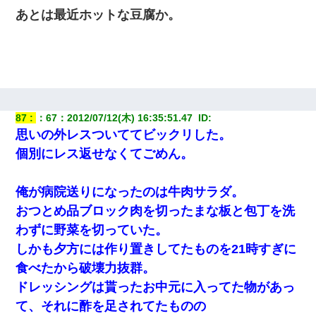
２人・・・
あとは最近ホットな豆腐か。
妹が嘘つきな元カレと寄りを戻してしまったという話をしていた
ら、旦那の顔が曇って雰囲気が一転。そそくさと話を切り上げて
いつもより早く寝付いてしまった…｜生活｜ワロタあんてな
87
：
67
：
2012/07/12(木) 16:35:51.47 
 ID:
思いの外レスついててビックリした。
個別にレス返せなくてごめん。
俺が病院送りになったのは牛肉サラダ。
おつとめ品ブロック肉を切ったまな板と包丁を洗
わずに野菜を切っていた。
しかも夕方には作り置きしてたものを21時すぎに
食べたから破壊力抜群。
ドレッシングは貰ったお中元に入ってた物があっ
て、それに酢を足されてたものの