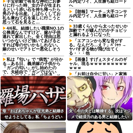
子宝祈願で有名な神社にお参
ル内定ワイ、人生勝ち組ロード
りに行った時、女の子が生まれ
へ
るという赤い石を持ち帰ったら
【朗報】マーチ→大手コンサ
男の子を出産。しばらくしてお
ル内定ワイ、人生勝ち組ロード
礼も兼ねて石を返しに行こうと
へ
思って石を見ると…
33歳くらいから太ったせいか
4/6私、結婚したい職業NO.1の
加齢で＊が緩んだのかチョビッ
公務員なんですけど、嫁が子供
と漏れるようになった
連れて家出した。全く理由は思
いつかないけど強いてあげると
「エアコンから変な音がす
すれば母のせいかもしれない。
る。なんだろ…え？」ﾊﾟｼｬｯ →
嫁のせいでアトピー悪化しそう
ヤバすぎる物が飛び出てく
→
る・・・他
私は『匂い』で “病気” が分か
【画像】すげぇスタイルのギ
る→ある日、義弟嫁の子供から
ャル、現るｗｗｗｗｗｗｗｗｗ
「ガンの匂い」がし始めたの
ｗｗｗ
で、夫経由で「ガンではない
「お前は自分に甘い」と家族
か」と伝えたら怒って絶縁、そ
に責められ育った私…３０歳の
の結果・・・
時、真夏に重度の熱中症で救急
出張から帰ったら、嫁の顔が
搬送された結果→会社の人たち
青ざめていた。俺「一体何があ
から叩きつけられた「衝撃の事
ったんだ？」嫁「…」→子供た
実」に絶句
ちに話を聞くと…
「お前は自分に甘い」と家族
アルバイトの教育で悩んで
に責められ育った私…３０歳の
る。その人はマニュアルを暗記
時、真夏に重度の熱中症で救急
母「おばあちゃんが従兄弟と結婚さ
女「今の夫とは離婚する。次はマジ
して機械のように繰り返すロボ
搬送された結果→会社の人たち
せようとしてる」私「ちょうどい
メで経済力のある男と結婚したい
ットタイプ
から叩きつけられた「衝撃の事
実」に絶句
い、その話利用するわ」→3日後に
な」私「幸せになってね！」→産科
トメ「里帰りは？実家は？う
ちに来る？」私「全部気遣って
会社の仲良しメンバーで忘年
まさかの展開…
の授乳室で出会った女性のその後
くれてるのは分かるけど…」→
会をした。社員Ａ「呼ばれてな