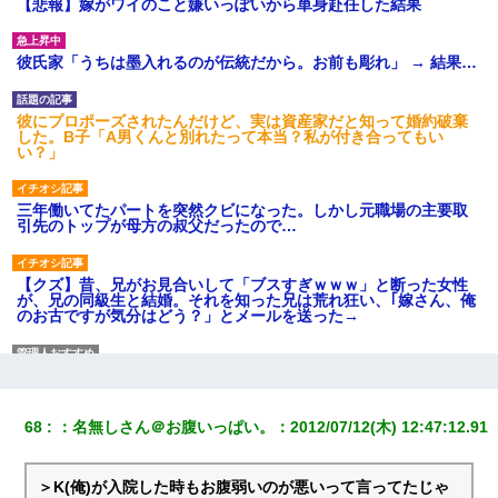
【悲報】嫁がワイのこと嫌いっぽいから単身赴任した結果
彼氏家「うちは墨入れるのが伝統だから。お前も彫れ」 → 結果…
彼にプロポーズされたんだけど、実は資産家だと知って婚約破棄
した。B子「A男くんと別れたって本当？私が付き合ってもい
い？」
三年働いてたパートを突然クビになった。しかし元職場の主要取
引先のトップが母方の叔父だったので…
【クズ】昔、兄がお見合いして「ブスすぎｗｗｗ」と断った女性
が、兄の同級生と結婚。それを知った兄は荒れ狂い、｢嫁さん、俺
のお古ですが気分はどう？」とメールを送った→
嘘をついてフリン旅行へ出かけた嫁→翌日、嫁「ただいま～」旦
那「娘がシんだよ。何度も連絡したのに…」嫁「えっ」→なん
と・・・
68
：
名無しさん＠お腹いっぱい。
：
2012/07/12(木) 12:47:12.91 
日航機墜落事故の「ここからは日本語で大丈夫ですよ〜」の絶望
感がヤバイ・・・
＞K(俺)が入院した時もお腹弱いのが悪いって言ってたじゃ