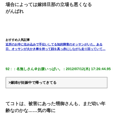
場合によっては嫁姉旦那の立場も悪くなる
がんばれ
近所のお寺に住み込みで手伝いしてる知的障害のオッサンがいた。ある
日、オッサンが火かき棒を持って顔を真っ赤にしながら走り回っていて…
92
：
名無しさん＠お腹いっぱい。
：
2012/07/12(木) 17:26:44.95 
>嫁姉が妊娠中で帰ってきてる
てコトは、被害にあった甥御さんも、まだ幼い年
齢なのかな……気の毒に