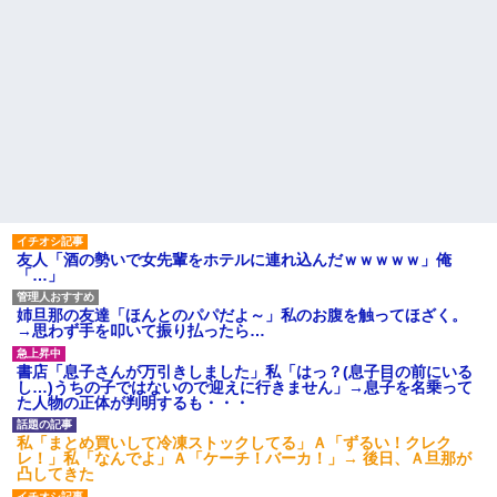
友人「酒の勢いで女先輩をホテルに連れ込んだｗｗｗｗｗ」俺
「…」
姉旦那の友達「ほんとのパパだよ～」私のお腹を触ってほざく。
→思わず手を叩いて振り払ったら…
書店「息子さんが万引きしました」私「はっ？(息子目の前にいる
し…)うちの子ではないので迎えに行きません」→息子を名乗って
た人物の正体が判明するも・・・
私「まとめ買いして冷凍ストックしてる」Ａ「ずるい！クレク
レ！」私「なんでよ」Ａ「ケーチ！バーカ！」→ 後日、Ａ旦那が
凸してきた