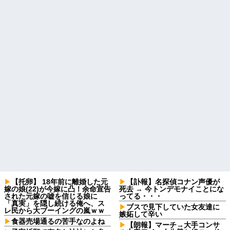
【托卵】 18年前に離婚した元
【訃報】名探偵コナン声優が
嫁の娘(22)が今嫁に凸！余命宣告
死去 → 今トンデモナイことにな
された元嫁の嘘を信じる娘に
ってる・・・
「真実」を隠し続ける俺へ、ス
ブスで見下していた女友達に
レ民から大ブーイングの嵐ｗｗ
嫉妬して辛い
食器売場通るの苦手なのよね
【朗報】マーチ→大手コンサ