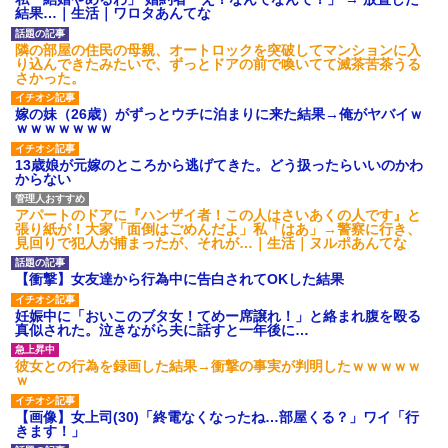
タ
結果…｜生活｜ワロタあんてな
後続車にクラクションを鳴ら
され彼氏が逆切れ。「何クラク
隣の部屋の住民の母親、オートロックを突破してマンションに入
ション鳴らしてんだ！降りてこ
り込んできたみたいで、ずっとドアの前で喚いてて滅茶苦茶うる
いよ！」と怒鳴りだし...
さかった。
【衝撃】報酬100万円超の治験
募集がこちらｗｗｗｗｗ(※画像
嫁の妹（26歳）がずっとウチに泊まりに来た結果→俺がヤバイｗ
あり)
ｗｗｗｗｗｗｗ
【ネット騒然】惨殺されたタ
ワマン頂き女子のこの動画、す
13歳娘が元嫁のところから逃げてきた。どう扱ったらいいのかわ
げえええええｗｗｗｗｗｗｗｗ
からない
ｗｗｗ
【愕然】白のクラウン俺氏、
アパートのドアに『ハンザイ者！この人はさいあくの人です』と
高速道路左車線を制限速度で走
張り紙が！大家「面倒はごめんだよ」私「はあ」→警察に行き、
った結果wwwwwwwwwwww
見回りで犯人が捕まったが、それが…｜生活｜ヌルポあんてな
百年の恋12-899 食べた量を
張り合ってくる
【衝撃】女友達から行為中に告白されてOKした結果
【悲報】佐藤輝明・・・２軍
でも盛大にやらかす←あまり悲
妊娠中に「おいこのブタ女！てめー席譲れ！」と絡まれ腹を殴る
しませないでくれ
真似された。泣きながら夫に話すと一年後に…
彼女との行為を録画した結果→衝撃の事実が判明したｗｗｗｗｗ
ｗ
【画像】女上司(30)「終電なくなったね…部屋くる？」ワイ「行
きます！」