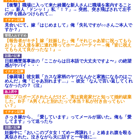
【衝撃】職場に入って来た綺麗な新人さんに職場を案内すること
に → 新人「ドンッ！」私「！？」→ 突然、突き飛ばされて左手
の甲を踏みつけられて…
見合いにて。嫁「はじめまして」俺「失礼ですが○○さんご本人で
すか？」
【報告者がキチ】嫁「妊娠した」俺『それじゃあ皆に祝ってもら
おう』友人達を家に連れ帰ってホームパーティー→俺『皆に祝え
てもらえて良かったな！』→
日航機墜落事故の「ここからは日本語で大丈夫ですよ〜」の絶望
感がヤバイ・・・
【修羅場】彼女親「カスな家柄のヤツなんかと家族になるのはご
めんだ」俺「じゃあ別れます…」→ 彼女「なんで言い返してくれ
なかったの？（泣」
彼にプロポーズされたんだけど、実は資産家だと知って婚約破棄
した。B子「A男くんと別れたって本当？私が付き合ってもい
い？」
さっき嫁から、「愛しています」ってメールが届いた。俺も「愛
してます」って送ったら
妊娠中に「おいこのブタ女！てめー席譲れ！」と絡まれ腹を殴る
真似された。泣きながら夫に話すと一年後に…