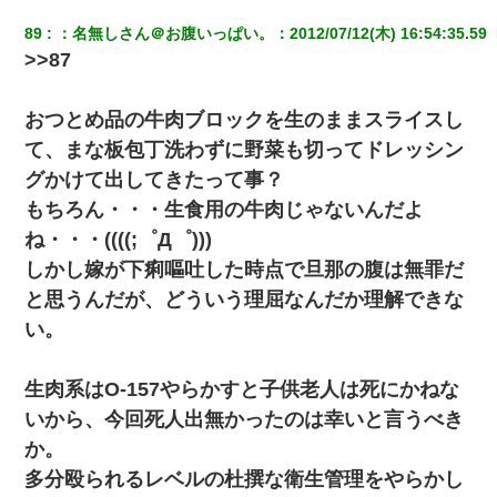
89
：
名無しさん＠お腹いっぱい。
：
2012/07/12(木) 16:54:35.59 
>>87
おつとめ品の牛肉ブロックを生のままスライスし
て、まな板包丁洗わずに野菜も切ってドレッシン
グかけて出してきたって事？
もちろん・・・生食用の牛肉じゃないんだよ
ね・・・((((;゜Д゜)))
しかし嫁が下痢嘔吐した時点で旦那の腹は無罪だ
と思うんだが、どういう理屈なんだか理解できな
い。
生肉系はO-157やらかすと子供老人は死にかねな
いから、今回死人出無かったのは幸いと言うべき
か。
多分殴られるレベルの杜撰な衛生管理をやらかし