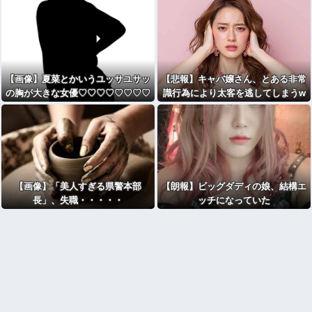
【画像】夏菜とかいうユッサユサッ
【悲報】キャバ嬢さん、とある非常
の胸が大きな女優♡♡♡♡♡♡♡♡
識行為により太客を逃してしまうw
♡
wwwwwwwwwwwwwwwwwwwww
wwwww
【画像】「美人すぎる県警本部
【朗報】ビッグダディの娘、結構エ
長」、失職・・・・・
ッチになっていた