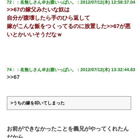
で両親に全部話した。
72
：
名無しさん＠お腹いっぱい。
：
2012/07/12(木) 12:58:37.04 
>>67の嫁父みたいな奴は
自分が腹壊したら手のひら返して
【衝撃】職場に入って来た綺麗な新人さんに職場を案内すること
に → 新人「ドンッ！」私「！？」→ 突然、突き飛ばされて左手
嫁がこんな飯をつくってるのに放置した>>67が悪
の甲を踏みつけられて…
いとかいいそうだなｗ
[緊急]ベロベロの女に声をかけて行為してきた結果
嫁の妹（26歳）がずっとウチに泊まりに来た結果→俺がヤバイｗ
ｗｗｗｗｗｗｗ
74
：
名無しさん＠お腹いっぱい。
：
2012/07/12(木) 13:32:44.83 
>>67
中途採用のAが部長から呼び出された。Aはヘラヘラと部屋に入っ
ていき、1時間後に号泣しながら出てきて…
クラスで一人無口で誰とも話さない男子がいた。→修学旅行に来
>うちの嫁を叩いてしまった
なかったその男子に女子達がお土産を渡した。5分後…
医者「糖尿病で余命1年です」 ワイ「知らんわｗどうせ死ぬなら
食べる量増やすわｗ」→結果ｗｗｗｗｗ
お前ができなかったことを義兄がやってくれたん
だから