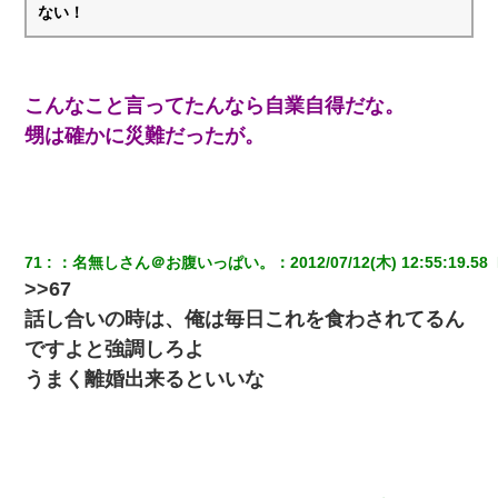
ない！
新築の家で。クラクラするくらいの「白粉の匂い」が鼻につくも
嫁＆娘「そんな匂いしない…」ある日、友人奥「素敵なアンティ
ークですね！」俺（！？）
こんなこと言ってたんなら自業自得だな。
小学生の妹が20代の弟とチューしてるのに、見て見ぬふりの親を
甥は確かに災難だったが。
見てから実家を出た。それから15年、妹が弟の子を妊娠したらし
くもう堕胎できない月なんだと母から連絡がきた…｜生活｜ワロ
タあんてな
私が遺産を相続。→それを知った義両親が「旅行代金を出せ！」
「リフォーム費用を負担しろ！」「金の管理は私達がする！」と
71
：
名無しさん＠お腹いっぱい。
：
2012/07/12(木) 12:55:19.58 
浅ましくも集りにきた。
>>67
話し合いの時は、俺は毎日これを食わされてるん
書店「息子さんが万引きしました」私「はっ？(息子目の前にいる
し…)うちの子ではないので迎えに行きません」→息子を名乗って
ですよと強調しろよ
た人物の正体が判明するも・・・
うまく離婚出来るといいな
【悲報】お風呂で父親と姉が完全に行為してるんだが...
子供の頃、母の弟にイタズラされてて中学に入ってから関係を持
ってしまった。拒絶したら「全部バラしてやる」と脅迫されたの