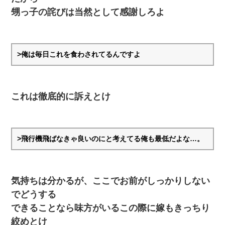
近所のお寺に住み込みで手伝いしてる知的障害のオッサンがい
甥っ子の詫びは当然として感謝しろよ
た。ある日、オッサンが火かき棒を持って顔を真っ赤にしながら
走り回っていて…
元旦那から復縁要請。息子「最新型のiPhoneも買えない貧乏は嫌
だ、再婚して」私「なら父親と暮らせ」息子「やった＾＾」私
>俺は毎日これを食わされてるんですよ
（もう手遅れだったんだな…）
【画像】女の子「お母さん！！私ようやくファッションモデルに
選ばれたの！絶対見に来てね！」→悲しい結果がこれ・・・
これは徹底的に訴えとけ
旦那の元カノをSNSで探して写真を保存して顔面評価スレで写真
を晒してた。ほとんどがブスという評価の中で二人ほど意外に好
評価で苦々しく思った
>飛行機飛ばなきゃ良いのにと考えてる俺も最低だよな…。
デパートの外商『私さんだと名乗る女が、ツケで宝石を買おうと
していて…』私「！？」→ 翌日。ママ友たちの様子が微妙におか
しくなり・・・
気持ちは分かるが、ここでお前がしっかりしない
でどうする
【衝撃】嫁父の会社に勤続１０年、手取り１４万 → 俺「２２万も
らえる会社から誘われた。転職したい」義父「クビ！（激怒」嫁
できることなら味方がいるこの際に嫁もきっちり
「離婚！（激怒」
絞めとけ