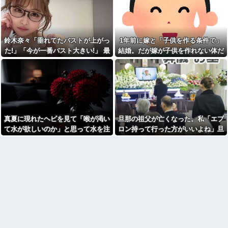
が・・・
善意だからこそ断れなくて…
い！」私（なぜ今年も呼ばれる
と思うのか…）→ Ａは『食べ
野球部の中学生男子です。他
物』になると豹変・・・
人の物を壊したくないのに壊し
てしまいます
【修羅場】不妊と判明した
夫、前妻の娘に「実の子じゃな
鈴木奈々「垂れてたバストが上がっ
1年前に嫁と「子供を作る条件で」
SCでとうとうセコケチに遭遇
い！」と訴えた結果ｗｗｗｗ
した。荷物持って「家まで送っ
た!」「今が一番バスト大きい!」 最
結婚。だが嫁が子供を作れない体だ
てくれない」って言ってきて...
33歳くらいから太ったせいか
新の身長・体重も報告
と知ったので離婚へ。
加齢で＊が緩んだのかチョビッ
【後編】結婚直後に祖父が亡
と漏れるようになった
くなり落ち込んでたら嫁に「い
つまでくよくよしてるの？」と
【怒り】婚約者が直属の上司
言われた。お義父さんやお義母
と浮気発覚！会社を辞めるハメ
さんの負担もなくなったし良か
になった件www
ったと...
33歳くらいから太ったせいか
賃貸物件を内覧中、ベランダ
加齢で＊が緩んだのかチョビッ
真夏に現れたヘビを見て「喉が渇い
旦那の祖父が亡くなった。私「エプ
に出たら突然ゾワッと両腕に鳥
と漏れるようになった
肌が出た。「やっぱりこの部屋
て水が欲しいのか」と思って水を注
ロン持って行った方がいいよね」旦
相手がどんなパイプ持ってい
嫌だ」と思った瞬間、体が前に
るかも知れないのに…
いだ。ヘビは夢中で飲んで姿を消
那「余計な出費すんな。そんなもん
ドンッと突き飛ばされて…
宮崎駿「心の穴を埋めるため
し…
買うなら今後一切金を出さねぇぞ」
【悲報】同性愛者女さん「女
に、交配を重ねた毛虫みたいな
と付き合うの地獄すぎる、男は
私「えっ…」
小さな犬を連れてる人、本当に
どうやって耐えてんの？」←コ
醜い」←これどう思う？
レは同意せざるおえないと話題
に
【呆然】友人が褒められると
キレる国立大卒生活保護受給者
【画像】ディズニーのおいな
友人。ちょっとBを褒めたらキレ
り巻（600円）、流石にアレすぎ
散らかしてBの職場に電話したら
て賛否両論の大炎上をしてしま
しく…
うw w w w w w w
高校３年生の女です。家が嫌
【怒報】国税庁「あのさぁ！
いすぎて家を出て現在養護施設