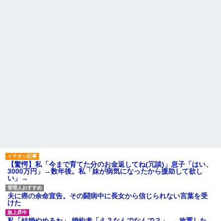
君らがちゃんと納税してくれな
で暮らしています
いとこうなっちゃうけどどうす
る？！」←これw w w w w w w
旦那の祖父が亡くなった。私
w
「エプロン持って行った方がい
いよね」旦那「余計な出費すん
【画像】令和最新版の剛力彩
な。そんなもん買うなら今後一
芽、ワイらにブッ刺さりまくり
切金を出さねぇぞ」私「え
と話題にw w w w w w w w w w
っ…」
w w w
主な税金の成り立ちを調べて
【衝撃】若い女の子からする
みたよ
「甘い匂い」の正体、まさか分
からないDTなんておらんよな？
よな？w w w w w w w w w w w
母「おばあちゃんが従兄弟と
結婚させようとしてる」私「ち
ょうどいい、その話利用する
わ」→3日後にまさかの展開…
ハードオフに売っていた4万
4000円のフィギュアがヤバすぎ
るｗｗｗｗｗｗ「こんな高い
の？ｗｗ」「逆に超安い」
私「ちょっと、人の家の金庫
【驚愕】私「今まで育てた分のお金返してね(冗談)」息子「はい、
触らないでよ！」キチママ『そ
3000万円」→数年後。私「妹が病気になったから援助して欲し
こに金庫があったから、開けて
い」→
みようとしただけ☆』義兄「泥
は出てけ！二度と来るな！」結
果・・・
夫に癌の余命宣告。その闘病中に長女から信じられない言葉を受
私「初めて飲む味だけどなん
けた
のお茶？」彼「ちっ！」私「」
【GIF】JSのカンチョーワロ
私「結婚やめるわ」 婚約者「え？なんでなんで？」 → 放置した