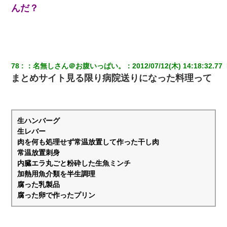
は」上司「言い訳しない！」→結果ｗｗｗｗｗ
んだ？
出張中の旦那から『フリンしやがって、このクズ』と電話が。私
「本当に家まで来たの？証拠は？」旦那「俺の言葉が信じられな
いのか！」→ 離婚後
78
：
名無しさん＠お腹いっぱい。
：
2012/07/12(木) 14:18:32.77 
9月に付き合い始めたけどこの、この人と結婚はないわと判断して
まとめサイト見る限り病院送りになった料理って
別れた。その元彼が交通事故で重体になっているらしく…
私『貯金貯まったし、やっと家建てられるね！』夫「実家を二世
帯住宅にした。それに貯金使った」→私『離婚しよう』夫「え
っ」私『使った貯金はあげるから』→すると…
生ハンバーグ
生レバー
肉を何も処理せず常温放置して作った干し肉
ワイ144kg彼女98kgデブカップル、1年間毎日行為しまくった結
常温放置刺身
果
内臓エラ丸ごと粉砕した生魚ミンチ
加熱用魚介類を半生調理
全く親しくないママ友Aから突然「飲み会しよう」と誘われたがお
腐った乳製品
断りした。後日Aの企みを知ってゾッとするやら腹立つやら！
腐った卵で作ったプリン
朝起きたら嫁がいなかった。俺（嫁も嫁実家も電話に出ない…不
安だ）→ 仕事を早退して帰宅すると、嫁と嫁両親と知らない男が