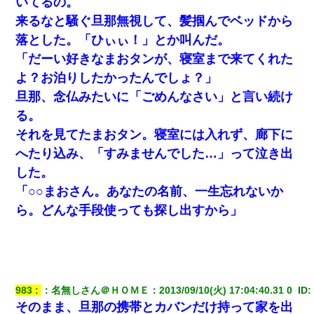
いてるの。
来るなと騒ぐ旦那無視して、髪掴んでベッドから
【驚愕】私「今まで育てた分のお金返してね(冗談)」息子「はい、
落とした。「ひぃぃ！」とか叫んだ。
3000万円」→数年後。私「妹が病気になったから援助して欲し
い」→
「だーい好きなまおタンが、寝室まで来てくれた
よ？お泊りしたかったんでしょ？」
私（23）冗談のつもりで上司（27）に胸を揉ませた結果・・・
旦那、念仏みたいに「ごめんなさい」と言い続け
る。
宅飲みで女友達の乳を見てしまった・・・
それを見てたまおタン。寝室には入れず、廊下に
へたり込み、「すみませんでした…」って泣き出
今日夫の実家に泊ったんだけど、朝起きたら股間がなんかモッコ
リしてた
した。
「○○まおさん。あなたの名前、一生忘れないか
デパートの外商『私さんだと名乗る女が、ツケで宝石を買おうと
ら。どんな手段使っても探し出すから」
していて…』私「！？」→ 翌日。ママ友たちの様子が微妙におか
しくなり・・・
出張中の旦那から『フリンしやがって、このクズ』と電話が。私
「本当に家まで来たの？証拠は？」旦那「俺の言葉が信じられな
いのか！」→ 離婚後
983
：
名無しさん＠ＨＯＭＥ
：
2013/09/10(火) 17:04:40.31 0 
 ID:
そのまま、旦那の携帯とカバンだけ持って家を出