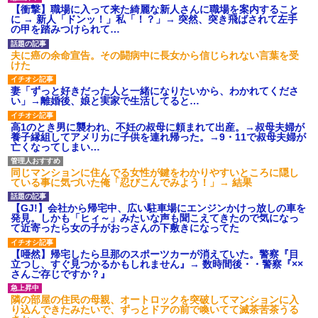
【衝撃】報酬100万円超の治験
【衝撃】職場に入って来た綺麗な新人さんに職場を案内すること
募集がこちらｗｗｗｗｗ(※画像
に → 新人「ドンッ！」私「！？」→ 突然、突き飛ばされて左手
あり)
の甲を踏みつけられて…
【ネット騒然】惨殺されたタ
ワマン頂き女子のこの動画、す
夫に癌の余命宣告。その闘病中に長女から信じられない言葉を受
げえええええｗｗｗｗｗｗｗｗ
けた
ｗｗｗ
【愕然】白のクラウン俺氏、
妻「ずっと好きだった人と一緒になりたいから、わかれてくださ
高速道路左車線を制限速度で走
い」→離婚後、娘と実家で生活してると…
った結果wwwwwwwwwwww
百年の恋12-899 食べた量を
高1のとき男に襲われ、不妊の叔母に頼まれて出産。→叔母夫婦が
張り合ってくる
養子縁組してアメリカに子供を連れ帰った。→9・11で叔母夫婦が
亡くなってしまい…
【悲報】佐藤輝明・・・２軍
でも盛大にやらかす←あまり悲
しませないでくれ
同じマンションに住んでる女性が鍵をわかりやすいところに隠し
ている事に気づいた俺「忍びこんでみよう！」→ 結果
【GJ!】会社から帰宅中、広い駐車場にエンジンかけっ放しの車を
発見。しかも「ヒィ～」みたいな声も聞こえてきたので気になっ
て近寄ったら女の子がおっさんの下敷きになってた
【唖然】帰宅したら旦那のスポーツカーが消えていた。警察『目
立つし、すぐ見つかるかもしれません』→ 数時間後・・警察『××
さんご存じですか？』
隣の部屋の住民の母親、オートロックを突破してマンションに入
り込んできたみたいで、ずっとドアの前で喚いてて滅茶苦茶うる