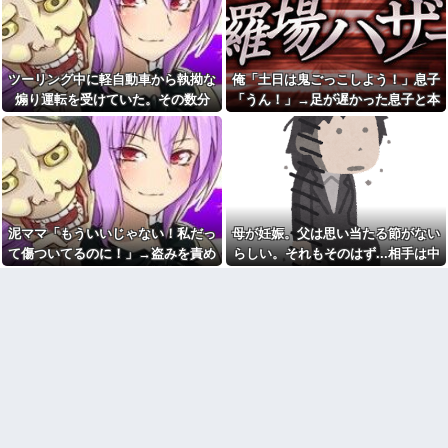
プレス持ち上げる姿披露
羅場になり…
案内を自分への合図と勘違いし
ちいかわ作者さん、総額30億
て割り込む身勝手な俺様思考に
超の大豪邸を建てるｗｗｗｗｗ
イライラ・・・
ｗｗｗｗｗｗｗｗｗｗｗｗｗｗ
自分のパートナーは浮気しな
【画像】居酒屋さん、6人で長
い自信ある？
ツーリング中に軽自動車から執拗な
俺「土日は鬼ごっこしよう！」息子
居して会計4939円しか使わない
好きになってはいけない人を
煽り運転を受けていた。その数分
「うん！」→足が遅かった息子と本
客にお気持ち表明してしまう←
好きになったんだが
コレどっちが悪いん
後、思わぬ結末を目撃することにな
気で遊び続けた10年後…
や？？？？？？
帰省した私（29歳事務職）
り…
「ハンバーグ食べたい」→オカ
マックの招待券を使おうとし
ン「ハンバーグに唐揚げサラダ
たら店員に番号を聞かれた。激
と手作りコーンスープ添えた
怒した僕は「どうしてくれんね
で！」なぜ実家の母親は子供が
ん！！！無料券よこせ
30歳になっても「高校生運動部
や！！！！」と怒鳴って…
レベルのガッツリ飯」を作って
マンションの隣人「盗聴器が
しまうのか？
泥ママ「もういいじゃない！私だっ
母が妊娠。父は思い当たる節がない
見つかったの」私「まさかうち
ヘンタイがいたんだけど兄貴
て傷ついてるのに！」→盗みを責め
らしい。それもそのはず...相手は中
も？」→業者に調査を依頼した
じゃないよね
ら、犯人の正体まで見えてき
られた泥ママがまさかの被害者アピ
1の...
て…
【悲報】俺の行為人生があと5
ール。その言い分に周囲から笑いが
年wwwwその理由がこれ
単身赴任のはずの旦那の荷物
漏れてしまい…
が家を占領してる。単身赴任で
病院の待合室で子供がドタバ
ほとんど帰らない癖に...
タ走ってギャーギャー騒いでて
も親はスマホポチポチか談笑で
年収1500万の父が退職。父
放置
「退職金も渡したよな？」母
「貯金なんてないよー」父「全
パスポートを発行する仕事
部なくなったの！？」→予想外
PTA会長「PTA参加拒否した親
の返事に家族騒然となり…
へ最終警告。こうなってもい
ミスドで隣の席の女性二人の
い？」
会話が聞こえてきた。その内容