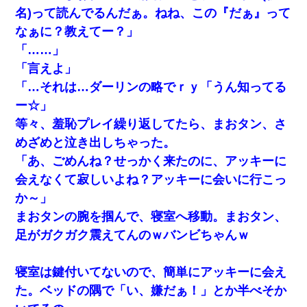
9月に付き合い始めたけどこの、この人と結婚はないわと判断して
名)って読んでるんだぁ。ねね、この『だぁ』って
別れた。その元彼が交通事故で重体になっているらしく…
なぁに？教えてー？」
「……」
嫁が弁護士を連れてきて「悪いと思うなら慰謝料を払って離婚し
ろ」→ 俺「完全に恐喝になってますね」「お前、これが詐欺だっ
「言えよ」
て知ってる？」
「…それは…ダーリンの略でｒｙ「うん知ってる
ー☆」
【驚愕】5000円でＪＫと行為してきたが後悔しかない…
等々、羞恥プレイ繰り返してたら、まおタン、さ
めざめと泣き出しちゃった。
【復讐】義兄嫁「生活費、足りない分を貸してほしい」私「貸す
わけないでしょｗｗｗｗ」→ 理由を話したら泣き出して・・私
「あ、ごめんね？せっかく来たのに、アッキーに
（あまりにも希望通り）
会えなくて寂しいよね？アッキーに会いに行こっ
か～」
とっさに女児を捕まえたら変質者扱いされた。母親「あっち行っ
てよ！気持ち悪い！（ｼｯｼｯ」→ 後日、俺を見つけた母親がすっ飛
まおタンの腕を掴んで、寝室へ移動。まおタン、
んできて・・・
足がガクガク震えてんのｗバンビちゃんｗ
嫁の妹（26歳）がずっとウチに泊まりに来た結果→俺がヤバイｗ
ｗｗｗｗｗｗｗ
寝室は鍵付いてないので、簡単にアッキーに会え
た。ベッドの隅で「い、嫌だぁ！」とか半べそか
ナンパにほいほい付いていった私、地獄に落ちる