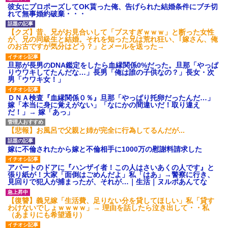
彼女にプロポーズしてOK貰った俺、告げられた結婚条件にブチ切
れて無事婚約破棄・・・
【クズ】昔、兄がお見合いして「ブスすぎｗｗｗ」と断った女性
が、兄の同級生と結婚。それを知った兄は荒れ狂い、｢嫁さん、俺
のお古ですが気分はどう？」とメールを送った→
旦那が長男のDNA鑑定をしたら血縁関係0%だった。旦那「やっぱ
りウワキしてたんだな…」長男「俺は誰の子供なの？」長女・次
男「ウワキ女！」
ＤＮＡ検査『血縁関係０％』旦那「やっぱり托卵だったんだ…」
嫁「本当に身に覚えがない」「なにかの間違いだ！取り違え
だ！」→ 嫁「あっ」
【悲報】お風呂で父親と姉が完全に行為してるんだが...
嫁に不倫されたから嫁と不倫相手に1000万の慰謝料請求した
アパートのドアに『ハンザイ者！この人はさいあくの人です』と
張り紙が！大家「面倒はごめんだよ」私「はあ」→警察に行き、
見回りで犯人が捕まったが、それが…｜生活｜ヌルポあんてな
【復讐】義兄嫁「生活費、足りない分を貸してほしい」私「貸す
わけないでしょｗｗｗｗ」→ 理由を話したら泣き出して・・私
（あまりにも希望通り）