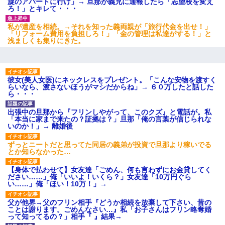
旋のアパートに行け」→ 旦那が義兄に通報したら「志望校を変え
ろ！」とキレて・・・
私が遺産を相続。→それを知った義両親が「旅行代金を出せ！」
「リフォーム費用を負担しろ！」「金の管理は私達がする！」と
浅ましくも集りにきた。
彼女(美人女医)にネックレスをプレゼント。「こんな安物を渡すく
らいなら、渡さないほうがマシだからね」→ ６０万したと話した
ら・・・
出張中の旦那から『フリンしやがって、このクズ』と電話が。私
「本当に家まで来たの？証拠は？」旦那「俺の言葉が信じられな
いのか！」→ 離婚後
ずっとニートだと思ってた同居の義弟が投資で旦那より稼いでる
とか知らなかった…
【身体で払わせて】女友達「ごめん、何も言わずにお金貸してく
ださい……」俺「いいよ！いくら？」女友達「10万円ぐら
い……」俺「ほい！10万！」→
父が他界→父のフリン相手『どうか相続を放棄して下さい、昔の
ことは謝ります。ごめんなさい…』私「お子さんはフリン略奪婚
って知ってるの？」相手『 』結果→