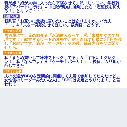
義兄嫁「娘が大学に入ったら下宿させて」私「しつこい、学校斡
旋のアパートに行け」→ 旦那が義兄に通報したら「志望校を変え
ろ！」とキレて・・・
裁判官「お互いに最後に言いたいことはありますか」バカ夫
「…」A「夫を一発殴らせてほしい」裁判官「どうぞ」
居酒屋にて。兄の紹介者「お酒飲みなって」私「未成年なので無
理です！」酷すぎるワードの連発で、耐えきれず店員に5千円を渡
し「お勘定です。逃がして下さい」その後、録音内容を父に聞か
せたら...
私「まとめ買いして冷凍ストックしてる」Ａ「ずるい！クレク
レ！」私「なんでよ」Ａ「ケーチ！バーカ！」→ 後日、Ａ旦那が
凸してきた
夫の友達がBBQを定期的に開催して夫婦で参加してたんだけど、
女性側のリーダーみたいな人に「BBQは友達とやりなよ！」と言
われて…