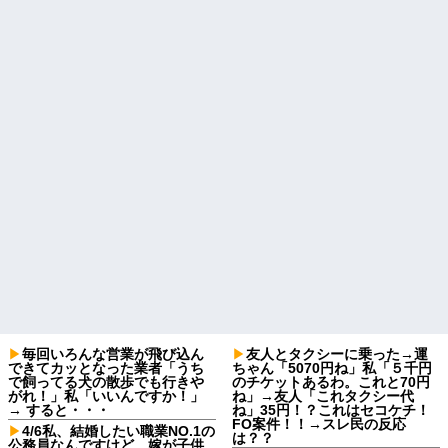
毎回いろんな営業が飛び込ん
友人とタクシーに乗った→運
できてカッとなった業者「うち
ちゃん「5070円ね」私「５千円
で飼ってる犬の散歩でも行きや
のチケットあるわ。これと70円
がれ！」私「いいんですか！」
ね」→友人「これタクシー代
→ すると・・・
ね」35円！？これはセコケチ！
FO案件！！→スレ民の反応
4/6私、結婚したい職業NO.1の
は？？
公務員なんですけど、嫁が子供