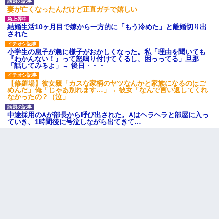
妻が亡くなったんだけど正直ガチで嬉しい
結婚生活10ヶ月目で嫁から一方的に「もう冷めた」と離婚切り出
された
小学生の息子が急に様子がおかしくなった。私「理由を聞いても
『わかんない！』って怒鳴り付けてくるし、困っってる」旦那
「話してみるよ」→ 後日・・・
【修羅場】彼女親「カスな家柄のヤツなんかと家族になるのはご
めんだ」俺「じゃあ別れます…」→ 彼女「なんで言い返してくれ
なかったの？（泣」
中途採用のAが部長から呼び出された。Aはヘラヘラと部屋に入っ
ていき、1時間後に号泣しながら出てきて…