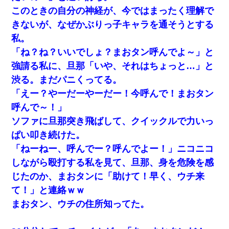
童貞俺、宅飲みした女友達2人を家に泊めた結果ｗｗｗｗｗｗ
このときの自分の神経が、今ではまったく理解で
きないが、なぜかぶりっ子キャラを通そうとする
同じマンションに住んでる女性が鍵をわかりやすいところに隠し
ている事に気づいた俺「忍びこんでみよう！」→ 結果
私。
「ね？ね？いいでしょ？まおタン呼んでよ～」と
妊娠中に「おいこのブタ女！てめー席譲れ！」と絡まれ腹を殴る
強請る私に、旦那「いや、それはちょっと…」と
真似された。泣きながら夫に話すと一年後に…
渋る。まだパニくってる。
「えー？やーだーやーだー！今呼んで！まおタン
新築の家で。クラクラするくらいの「白粉の匂い」が鼻につくも
嫁＆娘「そんな匂いしない…」ある日、友人奥「素敵なアンティ
呼んで～！」
ークですね！」俺（！？）
ソファに旦那突き飛ばして、クイックルで力いっ
ぱい叩き続けた。
旦那の元カノをSNSで探して写真を保存して顔面評価スレで写真
を晒してた。ほとんどがブスという評価の中で二人ほど意外に好
「ねーねー、呼んでー？呼んでよー！」ニコニコ
評価で苦々しく思った
しながら殴打する私を見て、旦那、身を危険を感
じたのか、まおタンに「助けて！早く、ウチ来
【考察】兄嫁急死の1年後、兄が引越すというので手伝いに行った
ら下着が入った引き出しの奥にとんでもないモノを見つけた
て！」と連絡ｗｗ
まおタン、ウチの住所知ってた。
【悲報】姉と入浴中に大きくなってしまった結果ｗｗｗｗｗｗｗ
ｗ