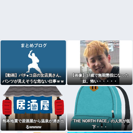
【動画】パチ●コ店の女店員さん、
【画像】17歳で無期懲役になった
パンツが見えそうな危ない仕事ｗｗ
奴、怖い・・・・・
ｗｗ
熊本地震で居酒屋から温泉が湧き出
「THE NORTH FACE」の人気が低
るwwww
下・・・