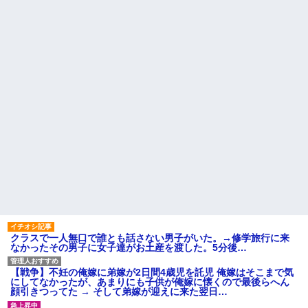
クラスで一人無口で誰とも話さない男子がいた。→修学旅行に来
なかったその男子に女子達がお土産を渡した。5分後…
【戦争】不妊の俺嫁に弟嫁が2日間4歳児を託児 俺嫁はそこまで気
にしてなかったが、あまりにも子供が俺嫁に懐くので最後らへん
顔引きつってた → そして弟嫁が迎えに来た翌日…