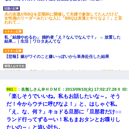
夫の友達がBBQを定期的に開催して夫婦で参加してたんだけど、
女性側のリーダーみたいな人に「BBQは友達とやりなよ！」と言
われて…
私「結婚やめるわ」 婚約者「え？なんでなんで？」 → 放置した
結果…｜生活｜ワロタあんてな
【悲報】嫁がワイのこと嫌いっぽいから単身赴任した結果
結婚生活10ヶ月目で嫁から一方的に「もう冷めた」と離婚切り出
された
981
：
名無しさん＠ＨＯＭＥ
：
2013/09/10(火) 17:02:27.28 0 
 ID:
ケーキバイキングにいた単独の50くらいのオッサン、強烈だっ
た。
「楽しそうでいいね。私もお話したいな～。そう
だ！今からウチに呼びなよ！」と、はしゃぐ私。
【画像】女の子「お母さん！！私ようやくファッションモデルに
「え、な、何？」キョドる旦那に「旦那君だけ○○
選ばれたの！絶対見に来てね！」→悲しい結果がこれ・・・
ランド行ってずるーい！私もまおタンとお喋りし
たいの～」と追い討ち。