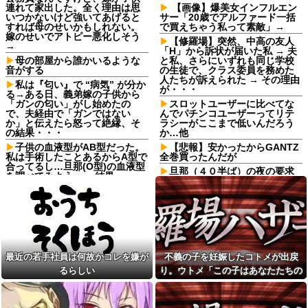
連れて家出した。全く理由は思
【画像】爆美女インフルエン
いつかないけど強いてあげると
サー「20歳でアルファード一括
すれば母のせいかもしれない。
で買えちゃう私って素敵」→
嫁のせいでアトピー悪化しそう
【修羅場】突然、中高の友人
→
「H」から訴状が届いた私 → 夫
母の部屋から誰かいるような
と私、さらにいずれも同じ学校
音がする
の生徒で、クラス委員を務めた
人たちが訴えられた → その理由
私は『匂い』で “病気” が分か
が・・・
る→ある日、義弟嫁の子供から
「ガンの匂い」がし始めたの
スロットユーザーに比べてな
で、夫経由で「ガンではない
んでパチンコユーザーってリテ
か」と伝えたら怒って絶縁、そ
ラシーがここまで低いんだろう
の結果・・・
か…他
子供の血液型がAB型だった。
【悲報】安かったからGANTZ
私は手術したことあるからA型で
全巻買ったんだが
合ってるし…旦那(O型)の血液型
旦那（４０半ば）の夜の要求
を調べてみよう」→ 結果・・・
に応えるのがしんどくなってき
【悲報】 ヒコロヒー コンビニ
て、そっちだけダメになってく
で割引おにぎりは〝絶対買わな
れたらと思ってジャンクフード
い〟理由で炎上ｗｗｗ
や甘菓子を食わせ続けた。→１
年半で予想外の結果に・・・
【画像】こんな感じのクルマ
で車中泊旅したいよな？？？
『ONE PIECE』【驚愕】元王
下七武海の「ミホーク」とんで
【画像】俺たちの姫本田望
もない事が判明するｗｗｗｗ
最近の若手社員は何故かコレを嫌が
不義の子を妊娠したコトメが出戻
結、久しぶりに画像を投稿した
「ミホーク」←これ…もしかし
結果→やっぱりワイらの姫だっ
るらしい
り。ウトメ「この子はあなたたちの
て…
たw w w w w w w w w w
子として育てて」旦那「ありがと
仕事終わりのコンビニでレジ
寺田心、週6ジム通いで体重
順番待ち中に老害ジジイが堂々
う」私「勝手に決めないで！」→修
62kg→82kgに 110kgのベンチ
の横入り！「次の方どうぞ」の