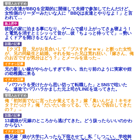
夫の友達がBBQを定期的に開催して夫婦で参加してたんだけど、
女性側のリーダーみたいな人に「BBQは友達とやりなよ！」と言
われて…
彼氏の家に泊まる事になり、ゲームで盛り上がってさぁ寝よう！
と電気を消すとミシッって音が…彼「ちょっと待ってて」→勢い
よくドアを開けるとなんと…
【クズ】昔、兄がお見合いして「ブスすぎｗｗｗ」と断った女性
が、兄の同級生と結婚。それを知った兄は荒れ狂い、｢嫁さん、俺
のお古ですが気分はどう？」とメールを送った→
兄の新しい嫁がやらかしすぎて辛い。当たり前のように実家や姪
の幼稚園に来る
「パワハラを受けたから思い切って転職した」とSNSで呟いた
ら、速攻でパワハラかました元上司がLINEを送ってきた。
俺「初対面でなに言ったか覚えてる？」嫁「臭いんだよ！キモオ
タ？だっけ？」俺「だいたい合ってる。で、なんで告白してきた
の？」→
13歳娘が元嫁のところから逃げてきた。どう扱ったらいいのかわ
からない
義兄嫁「娘が大学に入ったら下宿させて」私「しつこい、学校斡