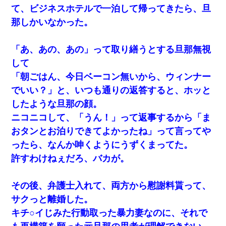
【身体で払わせて】女友達「ごめん、何も言わずにお金貸してく
て、ビジネスホテルで一泊して帰ってきたら、旦
ださい……」俺「いいよ！いくら？」女友達「10万円ぐら
い……」俺「ほい！10万！」→
那しかいなかった。
義兄嫁「娘が大学に入ったら下宿させて」私「しつこい、学校斡
「あ、あの、あの」って取り繕うとする旦那無視
旋のアパートに行け」→ 旦那が義兄に通報したら「志望校を変え
ろ！」とキレて・・・
して
「朝ごはん、今日ベーコン無いから、ウィンナー
【修羅場】彼女親「カスな家柄のヤツなんかと家族になるのはご
でいい？」と、いつも通りの返答すると、ホッと
めんだ」俺「じゃあ別れます…」→ 彼女「なんで言い返してくれ
なかったの？（泣」
したような旦那の顔。
ニコニコして、「うん！」って返事するから「ま
【不幸な結婚式】新郎親族「ブスのくせにドレスなんか着ちゃっ
おタンとお泊りできてよかったね」って言ってや
てさ～ほんと恥ずかしいわよね～（大声」新郎両親「！！！（土
下座」→ 結果・・・
ったら、なんか呻くようにうずくまってた。
許すわけねぇだろ、バカが。
友人「酒の勢いで女先輩をホテルに連れ込んだｗｗｗｗｗ」俺
「…」
その後、弁護士入れて、両方から慰謝料貰って、
サクっと離婚した。
キチ○イじみた行動取った暴力妻なのに、それで