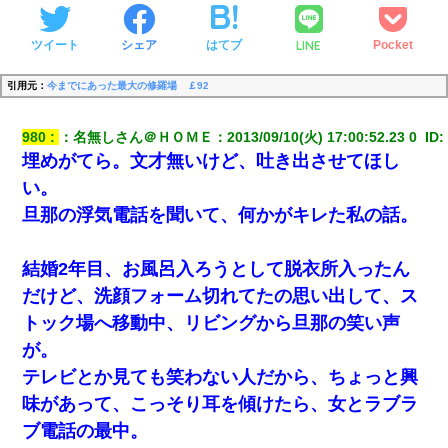
LINE
ツイート
シェア
はてブ
Pocket
引用元：
今までにあった最大の修羅場 ￡92
980
：
名無しさん＠ＨＯＭＥ
：
2013/09/10(火) 17:00:52.23 0 
 ID:
埋めがてら。文才無いけど、吐き出させてほし
い。
旦那の浮気電話を聞いて、何かがキレた私の話。
結婚2年目、お風呂入ろうとして脱衣所入ったん
だけど、洗顔フォーム切れてたの思い出して、ス
トック場へ移動中、リビングから旦那の笑い声
が。
テレビとか見ても笑わない人だから、ちょっと興
味があって、こっそり耳を傾けたら、女とラブラ
ブ電話の最中。