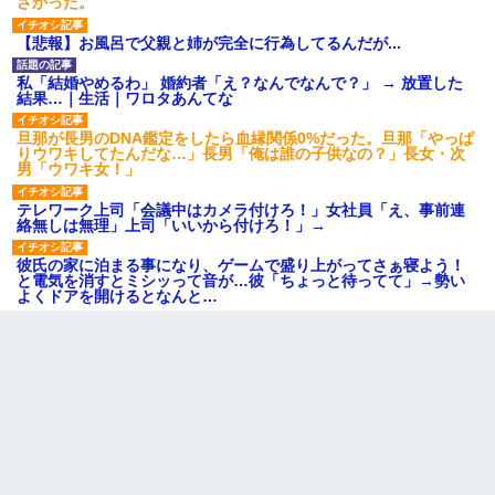
さかった。
【悲報】お風呂で父親と姉が完全に行為してるんだが...
私「結婚やめるわ」 婚約者「え？なんでなんで？」 → 放置した
結果…｜生活｜ワロタあんてな
旦那が長男のDNA鑑定をしたら血縁関係0%だった。旦那「やっぱ
りウワキしてたんだな…」長男「俺は誰の子供なの？」長女・次
男「ウワキ女！」
テレワーク上司「会議中はカメラ付けろ！」女社員「え、事前連
絡無しは無理」上司「いいから付けろ！」→
彼氏の家に泊まる事になり、ゲームで盛り上がってさぁ寝よう！
と電気を消すとミシッって音が…彼「ちょっと待ってて」→勢い
よくドアを開けるとなんと…