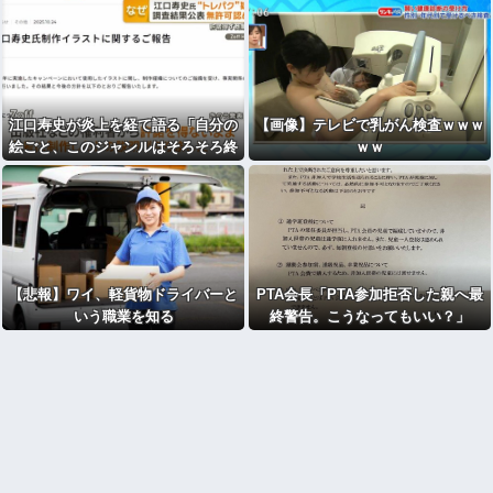
江口寿史が炎上を経て語る「自分の
【画像】テレビで乳がん検査ｗｗｗ
絵ごと、このジャンルはそろそろ終
ｗｗ
わりかな」
【悲報】ワイ、軽貨物ドライバーと
PTA会長「PTA参加拒否した親へ最
いう職業を知る
終警告。こうなってもいい？」