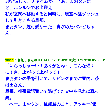
30分位して、チャイムが。「あ、まおタンだ！」
と、ルンルンでお出迎え。
義兄嫁が義実家で「コロナ陽性だったからこのまま療養させて下
さい」と言い出してド修羅場になった
私が玄関へ移動すると同時に、寝室へ猛ダッシュ
して引きこもる旦那。
婚活パーティーでよく会う美女がいた。こんな完璧な容姿を持っ
まおタン、超可愛かった。青ざめたバンビちゃ
てしても結婚て難しいんだなぁ…と思ってた
ん。
最近うちの庭に知らない男の人がしょっちゅう入ってくる。それ
を職場で愚痴ったら、同僚男性が怒鳴りつけてきた。
ＤＮＡ検査『血縁関係０％』旦那「やっぱり托卵だったんだ…」
嫁「本当に身に覚えがない」「なにかの間違いだ！取り違え
982
：
名無しさん＠ＨＯＭＥ
：
2013/09/10(火) 17:03:36.85 0 
 ID:
だ！」→ 嫁「あっ」
「いらっしゃーい！ありがとね～、こんな遅く
に！さ、上がって上がって！」
テレワーク上司「会議中はカメラ付けろ！」女社員「え、事前連
絡無しは無理」上司「いいから付けろ！」→
まおタンの手を引いて、リビングまでご案内。茶
は出さん。
22歳の頃、父に36歳の男性とお見合いをしてくれと頼まれた。父
旦那、携帯電話置いて逃げてたｗ中を見れば真っ
の親会社の経営者の息子さんだったので、父も喜んで私の写真を
送ったんだが→
黒。
「へー。まおタン、旦那君のこと、アッキー(仮