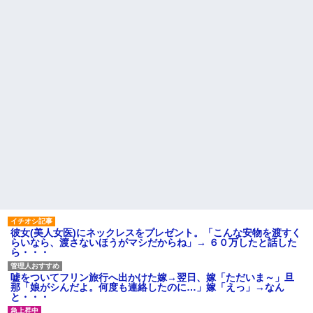
こども園から孫が怪我した迎
が、旦那と離婚したくてでっち
えにと連絡あり。石をどかして
上げのDV証拠を...
ミミズ集め足の上に石を落とし
今、俺は不倫している。関係
たそうな
が始まりもう5年が経つがその不
隣に住んでる義弟嫁が私に張
倫相手のスマホを見てしまい...
り合いたがる。「海外どこ行っ
マクドでギャルママ軍団がガ
た？」と聞いては私が行ってな
キを放って動物園。ワシ「自分
いところへ行き「幼稚園どこに
らのママにもっと遊んで欲しい
入れる？習い事は？」と根掘り
やんな？」ガキ「遊んでほし
葉掘り
い」ワシ「魔法の言葉があるよ...
私の地元は治安が悪く、弱い
ハードオフに売っていた4万
ものいじめや犯罪を楽しみなが
4000円のフィギュアがヤバすぎ
ら行うことが陽キャの条件だっ
るｗｗｗｗｗｗ「こんな高い
た
の？ｗｗ」「逆に超安い」
主な税金の成り立ちを調べて
私「ちょっと、人の家の金庫
みたよ
触らないでよ！」キチママ『そ
こに金庫があったから、開けて
みようとしただけ☆』義兄「泥
は出てけ！二度と来るな！」結
果・・・
私「初めて飲む味だけどなん
彼女(美人女医)にネックレスをプレゼント。「こんな安物を渡すく
のお茶？」彼「ちっ！」私「」
らいなら、渡さないほうがマシだからね」→ ６０万したと話した
ら・・・
【GIF】JSのカンチョーワロ
タ
後続車にクラクションを鳴ら
嘘をついてフリン旅行へ出かけた嫁→翌日、嫁「ただいま～」旦
され彼氏が逆切れ。「何クラク
那「娘がシんだよ。何度も連絡したのに…」嫁「えっ」→なん
ション鳴らしてんだ！降りてこ
と・・・
いよ！」と怒鳴りだし...