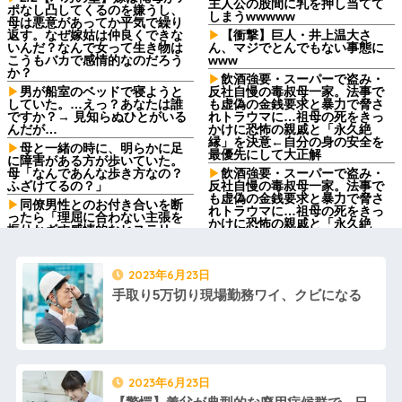
主人公の股間に乳を押し当てて
ポなし凸してくるのを嫌うし、
しまうwwwww
母は悪意があってか平気で繰り
返す。なぜ嫁姑は仲良くできな
【衝撃】巨人・井上温大さ
いんだ？なんで女って生き物は
ん、マジでとんでもない事態に
こうもバカで感情的なのだろう
www
か？
飲酒強要・スーパーで盗み・
男が船室のベッドで寝ようと
反社自慢の毒叔母一家。法事で
していた。…えっ？あなたは誰
も虚偽の金銭要求と暴力で脅さ
ですか？→ 見知らぬひとがいる
れトラウマに…祖母の死をきっ
んだが…
かけに恐怖の親戚と「永久絶
縁」を決意←自分の身の安全を
母と一緒の時に、明らかに足
最優先にして大正解
に障害がある方が歩いていた。
母「なんであんな歩き方なの？
飲酒強要・スーパーで盗み・
ふざけてるの？」
反社自慢の毒叔母一家。法事で
も虚偽の金銭要求と暴力で脅さ
同僚男性とのお付き合いを断
れトラウマに…祖母の死をきっ
ったら「理屈に合わない主張を
かけに恐怖の親戚と「永久絶
振りかざす感情的なヒステリー
縁」を決意←自分の身の安全を
女」と言いふらされて・・・
最優先にして大正解
退職してしばらく経った頃、
ジャンポケ斉藤の被害女性
元職場の取引先から連絡が来
2023年6月23日
「バウムクーヘン売ったり
た。話を聞くと納得できない内
TikTokライブしててムカついた
手取り5万切り現場勤務ワイ、クビになる
容で…
から示談しなかった」←これ
義両親「空き家になるし住ん
コインランドリーで私物の乾
でいいよ」私たち「じゃあお言
燥機シートを「ご自由にどうぞ
葉に甘えて…」→引っ越した途
だろw」と勝手に盗もうとした
端、予想外の出来事が待ってい
DQN夫婦！注意したら「は？名
て…
前かいてないんですけど」と逆
2023年6月23日
予定より早めに家に帰宅。リ
ギレ
ビングに「裸の嫁」と男がい