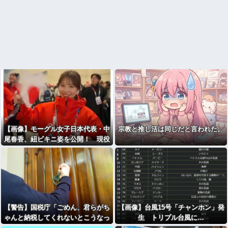
【画像】モーグル女子日本代表・中
宗教と推し活は同じだと言われた。
尾春香、紐ビキニ姿を公開！ 現役
アスリートの激レア水着ショットに
反響… 2026年ミラノ五輪出場
【警告】国税庁「ごめん、君らがち
【画像】台風15号「チャンホン」発
ゃんと納税してくれないとこうなっ
生 トリプル台風に…
ちゃうけどどうする？」⇒！！！