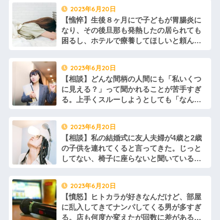
毎日声をかけてきて…
2023年6月20日
【憔悴】生後８ヶ月にで子どもが胃腸炎に
なり、その後旦那も発熱したの居られても
困るし、ホテルで療養してほしいと頼んだ
のに断られてしまった。私は家事もできな
い睡眠もとれないのに旦那の世話なんて無
2023年6月20日
理
【相談】どんな間柄の人間にも「私いくつ
に見える？」って聞かれることが苦手すぎ
る。上手くスルーしようとしても「なんで
もいいから〜」と言って答えるまで逃がし
てくれない事が多い。この質問に対する対
2023年6月20日
処法を教えて欲しい…
【相談】私の結婚式に友人夫婦が4歳と2歳
の子供を連れてくると言ってきた。じっと
してない、椅子に座らないと聞いているし
断りたいんだけど、なんて言えばいいんだ
ろう…
2023年6月20日
【憤怒】ヒトカラが好きなんだけど、部屋
に乱入してきてナンパしてくる男が多すぎ
る。店も何度か変えたが回数に差があるだ