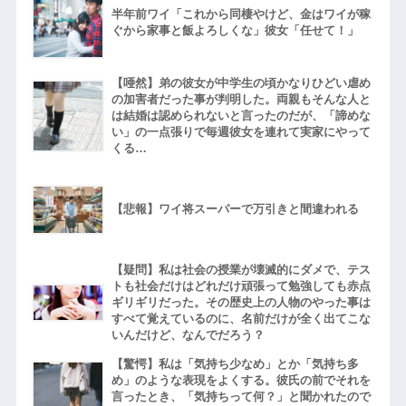
半年前ワイ「これから同棲やけど、金はワイが稼
ぐから家事と飯よろしくな」彼女「任せて！」
【唖然】弟の彼女が中学生の頃かなりひどい虐め
の加害者だった事が判明した。両親もそんな人と
は結婚は認められないと言ったのだが、「諦めな
い」の一点張りで毎週彼女を連れて実家にやって
くる…
【悲報】ワイ将スーパーで万引きと間違われる
【疑問】私は社会の授業が壊滅的にダメで、テス
トも社会だけはどれだけ頑張って勉強しても赤点
ギリギリだった。その歴史上の人物のやった事は
すべて覚えているのに、名前だけが全く出てこな
いんだけど、なんでだろう？
【驚愕】私は「気持ち少なめ」とか「気持ち多
め」のような表現をよくする。彼氏の前でそれを
言ったとき、「気持ちって何？」と聞かれたので