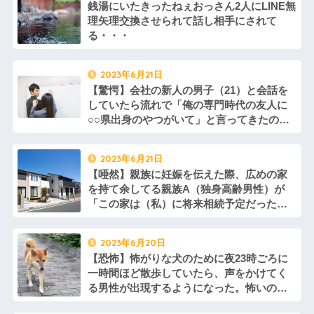
銭湯にいたきったねぇおっさん2人にLINE無
理矢理交換させられて話し相手にされて
る・・・
2023年6月21日
【驚愕】会社の新人の男子（21）と会話を
していたら流れで「俺の専門時代の友人に
○○県出身のやつがいて」と言ってきたので
「○○県のどこ？」と聞いた。そしたら「市
町村までは分からない」と言うので「大し
2023年6月21日
て親しくなかったんだ」と言うと…
【唖然】親族に妊娠を伝えた際、広めの家
を持て余してる親族A（独身高齢男性）が
「この家は（私）に将来相続予定だったか
らどうせなら同居にしよう」と提案してく
れた。なので旦那同意の元で一緒に暮らし
2023年6月20日
始めたんだけど
【恐怖】怖がりな犬のために夜23時ごろに
一時間ほど散歩していたら、声をかけてく
る男性が出現するようになった。怖いので
無視をしたり逃げたりしていたんだけど、