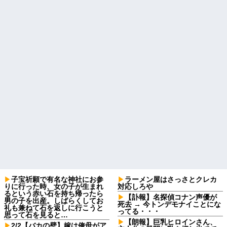
子宝祈願で有名な神社にお参
ラーメン屋はさっさとクレカ
りに行った時、女の子が生まれ
対応しろや
るという赤い石を持ち帰ったら
【訃報】名探偵コナン声優が
男の子を出産。しばらくしてお
死去 → 今トンデモナイことにな
礼も兼ねて石を返しに行こうと
ってる・・・
思って石を見ると…
【朗報】巨乳ヒロインさん、
2/2【バカの壁】嫁は俺母がア