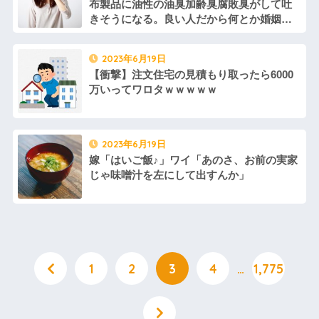
布製品に油性の油臭加齢臭腐敗臭がして吐
きそうになる。良い人だから何とか婚姻関
係を続けたいけど限界かも…
2023年6月19日
【衝撃】注文住宅の見積もり取ったら6000
万いってワロタｗｗｗｗｗ
2023年6月19日
嫁「はいご飯♪」ワイ「あのさ、お前の実家
じゃ味噌汁を左にして出すんか」
1
2
3
4
…
1,775