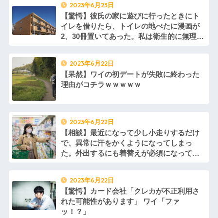
2023年6月23日
引き取らなきゃいけないんだ...
い。結婚の挨拶にも行かない」
私「えっ」
家族が車停める所は石畳でそ
【驚愕】彼氏の家に遊びに行ったときにト
こには２台家族の車停めてたん
盆正月に夫の実家に長時間滞
イレを借りたら、トイレの地べたに漫画が
だけど、中庭の芝生上に知らな
在しなきゃいけないのが苦痛。
い車が4台停まっていた 父が運転
2、30冊置いてあった。私は衛生的に無理な
私「貴方は私の実家を早々に退
手捕まえ「芝生を弁償して...
散する。私もそうしていいは
んだけどこれって普通なの…？
ず」夫「それは男だから許され
【画像】 北海道、推定300kg
ること。女は許されない」
のヒグマ登場ｗｗｗｗｗｗｗｗ
2023年6月22日
ｗｗｗｗｗｗｗｗｗｗｗｗ
同窓会で実験、「俺が青年実
業家だったら女の子はどういう
【呆然】ワイの初デートが失敗に終わった
ハードオフに売っていた4万
反応をするか」
4000円のフィギュアがヤバすぎ
理由がコチラｗｗｗｗｗ
るｗｗｗｗｗｗ「こんな高い
【切実】夫に無理と言われた
の？ｗｗ」「逆に超安い」
私の7年の無視生活、その理由が
コレｗｗｗ
私「ちょっと、人の家の金庫
触らないでよ！」キチママ『そ
44歳無職です。精神科に通院
こに金庫があったから、開けて
中で生活保護を受けてます。妻
2023年6月22日
みようとしただけ☆』義兄「泥
に酷いことばかりしたので離婚
【相談】最近になって少し小走りするだけ
は出てけ！二度と来るな！」結
されそうです。「働くから」
果・・・
「心を入れ替えるから」と言っ
で、異常に汗をかくようになってしまっ
ても信じてもらえません。助け
私「初めて飲む味だけどなん
た。外出するにも着替えが必須になってし
て
のお茶？」彼「ちっ！」私「」
まい困ってる。これが更年期障害とかなの
先生から電話があったんだけ
【GIF】JSのカンチョーワロ
ど、「～とか～」「～とか考え
かな？
タ
て～」と何度も言ってたのが耳
2023年6月22日
後続車にクラクションを鳴ら
に残ってしまった
【驚愕】カード会社「クレカが不正利用さ
され彼氏が逆切れ。「何クラク
主な税金の成り立ちを調べて
ション鳴らしてんだ！降りてこ
れた可能性があります」 ワイ「ファ
みたよ
いよ！」と怒鳴りだし...
ッ！？」
【衝撃】報酬100万円超の治験