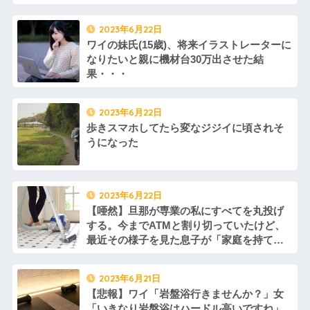
募集がこちらｗｗｗｗｗ(※画像
あり)
2023年6月22日
【ネット騒然】惨殺されたタ
ワマン頂き女子のこの動画、す
ワイの妹氏(15歳)、将来イラストレーターに
げえええええｗｗｗｗｗｗｗｗ
なりたいと親に機材台30万出させた結
ｗｗｗ
果・・・
【愕然】白のクラウン俺氏、
高速道路左車線を制限速度で走
った結果wwwwwwwwwwww
百年の恋12-899 食べた量を
2023年6月22日
張り合ってくる
歩きスマホしてたら変なジジイに頃されそ
【悲報】佐藤輝明・・・２軍
うになった
でも盛大にやらかす←あまり悲
しませないでくれ
2023年6月22日
【唖然】旦那が専業の私にすべてを丸投げ
する。今までATMと割り切っていたけど、
最近その様子を見た息子が「家庭を持てば
同じ様に出来る」と思っていることが発覚
してしまい…
2023年6月21日
【悲報】ワイ「岩盤浴行きませんか？」女
「いきなり岩盤浴はハードル高いですね」