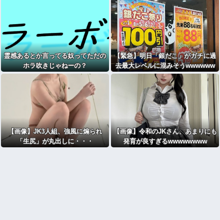
霊感あるとか言ってる奴ってただの
【緊急】明日「銀だこ」がガチに過
ホラ吹きじゃねーの？
去最大レベルに混みそうwwwwww
wwwwwwwwwwwwwwwwwwww
【画像】JK3人組、強風に煽られ
【画像】令和のJKさん、あまりにも
「生尻」が丸出しに・・・
発育が良すぎるwwwwwwww