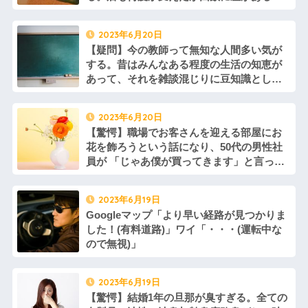
けで、似たような被害にあっている
2023年6月20日
【疑問】今の教師って無知な人間多い気が
する。昔はみんなある程度の生活の知恵が
あって、それを雑談混じりに豆知識として
教えてくれていたけど、今の教師の中でそ
れが出来るのは何人いるんだろう？
2023年6月20日
【驚愕】職場でお客さんを迎える部屋にお
花を飾ろうという話になり、50代の男性社
員が 「じゃあ僕が買ってきます」と言って
くれたので任せたらまさかの…
2023年6月19日
Googleマップ「より早い経路が見つかりま
した！(有料道路)」ワイ「・・・(運転中な
ので無視)」
2023年6月19日
【驚愕】結婚1年の旦那が臭すぎる。全ての