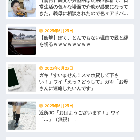
【驚愕】義父が典型的な廃用症候群で、日
ジャンポケ斉藤「同意があっ
た。まさかの不倫現場に遭遇...
たんです。本当です。信じて下
常生活の色々な場面で介助が必要になって
進学クラスで教師への不満を
さい」 ←何でこの主張が通ら
きた。義母に相談されたので色々アドバイ
抱えていた中学生。悩んだ末に
ないの？
取った行動が大人にも響くもの
スをしたら、その後包括の方が訪問する日
父がﾀﾋんだ翌日、彼女から
で…
「今日はつきあって半年の記念
に私も同席してくれと言ってきて…
彼の同期の嫁が子供を産ん
日だね！おめでとう！」とメー
2023年6月23日
だ。すると、彼が「出産祝いに
ルが来た。それから連絡は無視
【衝撃】ぼく、とんでもない理由で親と縁
人生ゲームをあげるんだ！」と
している。「別れたいならせめ
話してきて...
てそう言って」と連絡きたけど
を切るｗｗｗｗｗｗｗｗ
話もしたくないんだよ…….他
【速報】れいわ新選組さん
「いのちの党」に改名ｗｗｗｗ
弟「エレベーターで知らない
ｗｗｗｗ
女に蹴られた！」私「何した
の？」→事情を聞いた家族全員
【画像】令和最新版のあのち
が「それは自業自得」と呆れて
2023年6月23日
ゃん、可愛過ぎてワイらにブッ
しまい…
刺さりまくりw w w w w w
ガキ「すいません！スマホ貸して下さ
【呆然】 兄が『結婚したい』
【衝撃】浅田真央ちゃんの婚
い！」ワイ「えっ？どうして」ガキ「お母
と連れて来た女忄生がアレルギ
活条件がこちら←むしろコレは
ー持ちだった。両親は難色を示
さんに連絡したいんです」
普通じゃね？w w w w w w w w
したが兄は結婚し実家とは疎遠
カフェで長時間パソコン弄っ
状態に。その後、兄夫婦に子供
ている奴の正体
が2人生まれたが...
2023年6月23日
劇場版映画ちいかわTHE
生理の予定が８月６日なんだ
MOVIE、明日興行収入1兆円突破
けど７月２９日にドバッと鮮血
近所JC「おはようございます！」ワイ
が確実にｗｗｗｗｗｗｗｗｗｗ
でたから生理かな？って思った
「…」（無視）→
ｗｗｗ
のよね
【人工障がい者】 甥(28)「両
彼氏「俺の親は毒親。だから
親が亡くなったんで僕のこと引
結婚しても一切関わらなくてい
き取ってほしいんですけど！」
い」私「うん」彼氏「そのかわ
なんでいい年したヒキニートを
り俺もお前の親と一切関わらな