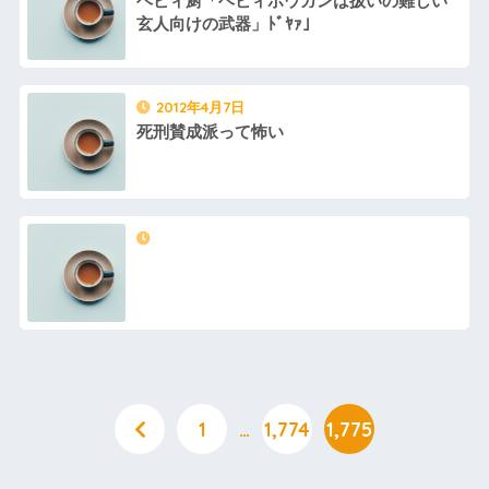
ヘビィ厨「ヘビィボウガンは扱いの難しい
と穴の中に嫁がいて...
り
玄人向けの武器」ﾄﾞﾔｧ」
コネで中途採用された取引先
【復縁】20年越しの感動再
の息子、常識がないどころかガ
婚！嫁の涙のワケとは？ｗｗｗ
チヤバい奴
ｗ
離婚した元妻が突然失踪して
【ドン引き】嫁に介護押しつ
しまった。娘の母親でもある相
けてたら家追い出されて更地に
2012年4月7日
手だから放っておけず連絡を探
された話…
すことに…
死刑賛成派って怖い
妻の浮氣が発覚。俺「離婚
おばさんの一人旅
だ」妻の謝罪と子供の願いに根
【画像】アイドルのオフ会の
負けして再構築し、２週間後に
光景、レベチw w w w w w w w
また浮気。俺「今度こそ離婚
w w w
だ」妻「離婚するなら飛び降り
る！」俺「ご自由に＾＾」→結
【ファ！？】面接官「日本に
果
刀鍛冶は何人いるか推定してく
ださい」 俺「188人です」 面
【衝撃】同日の同時刻に病気
接官「どういう風に考えました
の男性と事故の男性が救急搬送
か？」 俺「知ってました」→
されて来た。最初に運ばれて来
この後『こう』なったんだがマ
たのは事故の男?生で、イケメン
ジで納得いかない！！！！！
だったが中身ザンネン。もう1人
は┐(-｡ｰ;)┌ﾔﾚﾔﾚ
【画像】宇垣美里「学生時代
は全然モテなかったです」←こ
取り放題でてんこ盛りにして
れほんまかぁ？w w w w w w w
るのはまあ見かけるが持ち帰り
w
はなしでしょう、、、
【画像】タトゥーだらけの美
女「赤ちゃん抱っこしてみま
人海鮮料理人、現る！！←コレ
すか～？w」ワイ（やめろおおお
1
…
1,774
1,775
はセクシー過ぎてワイらにブッ
おおおおおおおおおおお）
刺さりまくりw w w w w w w w
【画像】このボケて、破壊力
w
ありすぎてクッソワロタｗｗｗ