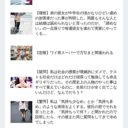
【唖然】弟の彼女が中学生の頃かなりひどい虐め
の加害者だった事が判明した。両親もそんな人と
は結婚は認められないと言ったのだが、「諦めな
い」の一点張りで毎週彼女を連れて実家にやって
くる…
【悲報】ワイ将スーパーで万引きと間違われる
【疑問】私は社会の授業が壊滅的にダメで、テス
トも社会だけはどれだけ頑張って勉強しても赤点
ギリギリだった。その歴史上の人物のやった事は
すべて覚えているのに、名前だけが全く出てこな
いんだけど、なんでだろう？
【驚愕】私は「気持ち少なめ」とか「気持ち多
め」のような表現をよくする。彼氏の前でそれを
言ったとき、「気持ちって何？」と聞かれたので
説明したら、その後また同じ質問をしてきて冷め
てしまった