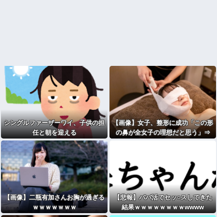
シングルファーザーワイ、子供の担
【画像】女子、整形に成功「この形
任と朝を迎える
の鼻が全女子の理想だと思う」⇒
【画像】二瓶有加さんお胸が過ぎる
【悲報】パパ活でセッ○スしてきた
ｗｗｗｗｗｗｗ
結果ｗｗｗｗｗｗｗｗwwww