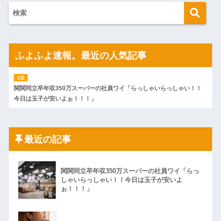
【画像】令和最新版のあのち
ｗｗｗｗｗｗ
ゃん、可愛過ぎてワイらにブッ
コトメの結婚式で、知らない
刺さりまくりw w w w w w
間にお祝いの歌を弾き語りする
ワイの妻(35)、町内会の掃除か
事になってた
ら汗だくで帰宅ｗｗｗｗｗｗ
旦那の同僚女が旦那の元カ
ハードオフに売っていた4万
ノ。なのにしょっちゅうペアで
4000円のフィギュアがヤバすぎ
仕事してて遅くまで残業したり
ふよふよ速報。最近の人気記事
るｗｗｗｗｗｗ「こんな高い
二人で出張に行ったり。なんで
の？ｗｗ」「逆に超安い」
「今度の出張は一人で行く」っ
て嘘つくのかな
私「ちょっと、人の家の金庫
触らないでよ！」キチママ『そ
休んだ翌日、先輩パートに申
こに金庫があったから、開けて
し送りあるかと確認したらいき
関関同立卒年収350万スーパーの社員ワイ「らっしゃいらっしゃい！！
みようとしただけ☆』義兄「泥
なりキレられた。このパートの
今日は玉子が安いよぉ！！！」
は出てけ！二度と来るな！」結
性格悪くないか？
果・・・
【速報】専門家「イオンモー
私「初めて飲む味だけどなん
ル熊本の爆心地に”こんなも
のお茶？」彼「ちっ！」私「」
の”があったんだけど…」
【GIF】JSのカンチョーワロ
主な税金の成り立ちを調べて
最近の記事
タ
みたよ
後続車にクラクションを鳴ら
され彼氏が逆切れ。「何クラク
ション鳴らしてんだ！降りてこ
関関同立卒年収350万スーパーの社員ワイ「らっ
いよ！」と怒鳴りだし...
しゃいらっしゃい！！今日は玉子が安いよ
【衝撃】報酬100万円超の治験
ぉ！！！」
募集がこちらｗｗｗｗｗ(※画像
あり)
【ネット騒然】惨殺されたタ
ワマン頂き女子のこの動画、す