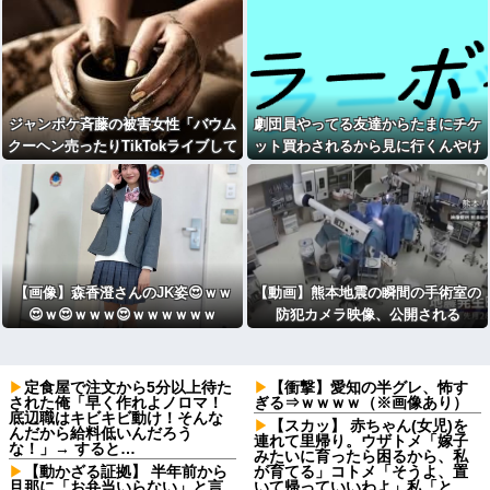
ジャンポケ斉藤の被害女性「バウム
劇団員やってる友達からたまにチケ
クーヘン売ったりTikTokライブして
ット買わされるから見に行くんやけ
てムカついたから示談しなかった」
どさ・・・
【画像】森香澄さんのJK姿😍ｗｗ
【動画】熊本地震の瞬間の手術室の
😍ｗ😍ｗｗｗ😍ｗｗｗｗｗｗ
防犯カメラ映像、公開される
定食屋で注文から5分以上待た
【衝撃】愛知の半グレ、怖す
された俺「早く作れよノロマ！
ぎる⇒ｗｗｗｗ（※画像あり）
底辺職はキビキビ動け！そんな
【スカッ】 赤ちゃん(女児)を
んだから給料低いんだろう
連れて里帰り。ウザトメ「嫁子
な！」→ すると…
みたいに育ったら困るから、私
【動かざる証拠】 半年前から
が育てる」コトメ「そうよ、置
旦那に「お弁当いらない」と言
いて帰っていいわよ」私「と、