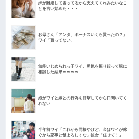
げえええええｗｗｗｗｗｗｗｗ
姉が離婚して困ってるから支えてくれみたいなこ
ｗｗｗ
とを言い始めた・・・
【愕然】白のクラウン俺氏、
高速道路左車線を制限速度で走
った結果wwwwwwwwwwww
百年の恋12-899 食べた量を
張り合ってくる
お母さん「アンタ、ボーナスいくら貰ったの？」
【悲報】佐藤輝明・・・２軍
ワイ「貰ってない」
でも盛大にやらかす←あまり悲
しませないでくれ
無能いじめられっ子ワイ、勇気を振り絞って親に
相談した結果ｗｗｗｗ
娘がワイと嫁との行為を目撃してから口聞いてく
れない
半年前ワイ「これから同棲やけど、金はワイが稼
ぐから家事と飯よろしくな」彼女「任せて！」