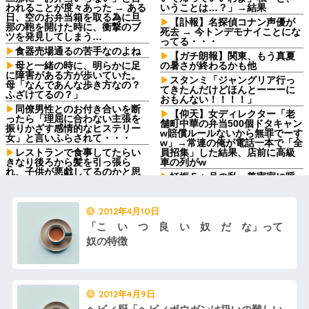
われることが度々あった → ある
いうことは…？」→結果
日、空のお弁当箱を取る為に旦
【訃報】名探偵コナン声優が
那の鞄を開けた時に、衝撃のブ
死去 → 今トンデモナイことにな
ツを発見してしまう…
ってる・・・
食器売場通るの苦手なのよね
【ガチ朗報】関東、もう真夏
母と一緒の時に、明らかに足
の暑さが終わるかも他
に障害がある方が歩いていた。
スタンミ「ジャングリア行っ
母「なんであんな歩き方なの？
てきたんだけどほんとーーーに
ふざけてるの？」
おもんない！！！！」
同僚男性とのお付き合いを断
【仰天】女ディレクター「老
ったら「理屈に合わない主張を
舗町中華の弁当500個ドタキャン
振りかざす感情的なヒステリー
w賠償ルールないから無罪でーす
女」と言いふらされて・・・
w」→常連の俺が電話一本で「全
レストランで食事してたらい
員招集」した結果、店前に高級
きなり後ろから髪を引っ張ら
車の列がw
れ、子供が悪戯してるのかと思
妊娠５ヶ月の私、義実家に呼
い注意しようと振り向こうとし
ばれて行ってきた。治療を経て
たら耳元でハサミの音がした！...
妊娠５ヶ月になった義妹を引き
姉は馬鹿。初めて外走ってガ
合いに出され、トメから放たれ
2012年4月10日
ソスタに給油に行った時に車体
た「耳を疑う理不尽すぎる一
やガラスにガソリンかけるレベ
言」に愕然←妊娠時期の操作と
「こ い つ 良 い 奴 だ な」って
ルの馬鹿
か超能力者かよ
奴の特徴
私には車いすの友人がいるん
日頃から「泥棒の9割は韓国
だけど、無給で尽くすことに疲
人」と嫌韓発言を繰り返すト
れてしまった。自分のええかっ
メ！冬ソナにハマり私のヨン様
こしいで、自分が潰れそう
グッズを勝手に持ち出したの
で、トメ自身の「あの自論」で
妻の実家の前を通ると庭に大
2012年4月9日
撃退したったｗｗ←矛盾だらけ
きな穴が。びっくりして近寄る
のトメにブーメラン刺さりまく