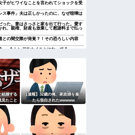
女子がヒワイなことを言われてショックを受
レス事件」夫は正しかったのに、なぜ喧嘩は
だった。妻はさっさと家を出て行った。愛す
かれ、親権、財産も放棄して慰謝料まで払っ
達との闇交際が発覚？！その恐ろしい内容
 → 今トンデモナイことになってる・・・
称するクチャラー義母の汚い食べ方に限界
をタイムラプスで動画にしました！」→とん
いね他
れていいよなぁ。俺なんか忙しくて寝る暇ね
ＶＤコピっといてよ」
徴
ンパされた
と結婚する
【速報】32歳の俺、家政婦を雇っ
果…元妻の裏切りが判明！！！その理由がこ
鏡見たこと
たら告白されたwwwww
女子がヒワイなことを言われてショックを受
瞬で騒然と
週２で遊びに行くって多いかな？遅くても21
たよ