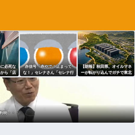
めに必死な
赤信号「赤やで！止まって
【朗報】秋田県、オイルマネ
たから「店
な！」セレナさん「セレナ行
ーが転がり込んでガチで東北
嬉しい？」
きます！」←これwwwwwww
最強へｗｗｗｗｗｗｗｗｗｗ
⇒ｗｗ
wwwwwwwww
ｗｗ
判明・・・