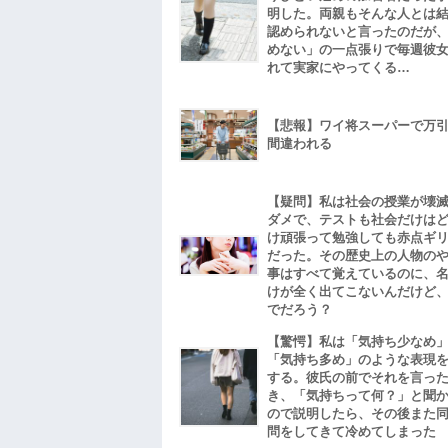
明した。両親もそんな人とは
認められないと言ったのだが
めない」の一点張りで毎週彼
れて実家にやってくる…
【悲報】ワイ将スーパーで万
間違われる
【疑問】私は社会の授業が壊
ダメで、テストも社会だけは
け頑張って勉強しても赤点ギ
だった。その歴史上の人物の
事はすべて覚えているのに、
けが全く出てこないんだけど
でだろう？
【驚愕】私は「気持ち少なめ
「気持ち多め」のような表現
する。彼氏の前でそれを言っ
き、「気持ちって何？」と聞
ので説明したら、その後また
問をしてきて冷めてしまった