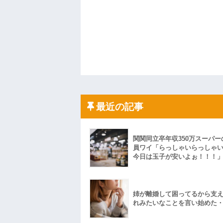
最近の記事
関関同立卒年収350万スーパー
員ワイ「らっしゃいらっしゃ
今日は玉子が安いよぉ！！！
姉が離婚して困ってるから支
れみたいなことを言い始めた