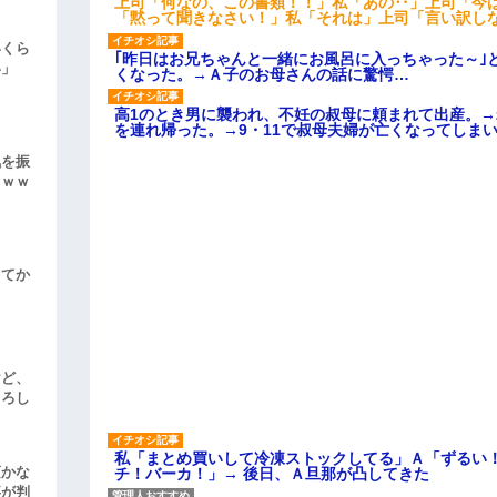
上司「何なの、この書類！！」私「あの‥」上司「今
「黙って聞きなさい！」私「それは」上司「言い訳し
いくら
｢昨日はお兄ちゃんと一緒にお風呂に入っちゃった～｣
い」
くなった。→Ａ子のお母さんの話に驚愕…
高1のとき男に襲われ、不妊の叔母に頼まれて出産。
を連れ帰った。→9・11で叔母夫婦が亡くなってしま
気を振
ｗｗｗ
してか
けど、
よろし
私「まとめ買いして冷凍ストックしてる」Ａ「ずるい
頃かな
チ！バーカ！」→ 後日、Ａ旦那が凸してきた
事が判