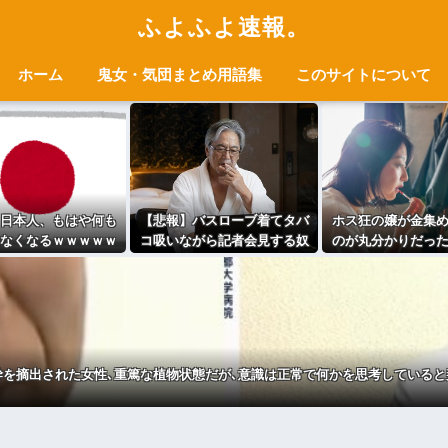
ふよふよ速報。
ホーム
鬼女・気団まとめ用語集
このサイトについて
日本人、もはや何も
【悲報】バスローブ着てタバ
ホス狂の嬢が金集
なくなるｗｗｗｗｗ
コ吸いながら記者会見する奴
のが丸分かりだっ
ｗｗｗｗｗｗｗｗｗ
ｗｗｗｗｗｗｗｗｗｗｗｗｗ
外で直に払ったら
ｗｗｗｗｗｗ
ｗ
って聞いた結果
幹を摘出された女性､重篤な植物状態だが､意識は正常で何かを思考していると