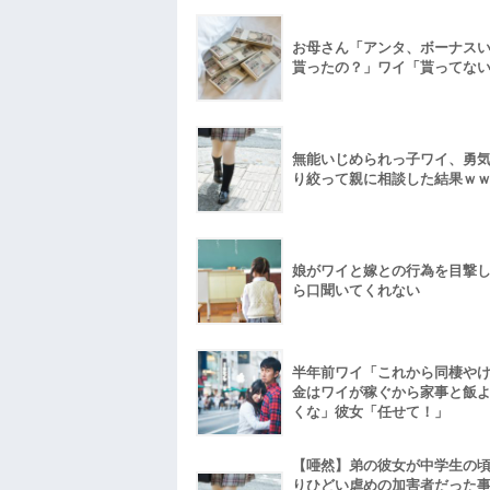
お母さん「アンタ、ボーナス
貰ったの？」ワイ「貰ってな
無能いじめられっ子ワイ、勇
り絞って親に相談した結果ｗ
娘がワイと嫁との行為を目撃
ら口聞いてくれない
半年前ワイ「これから同棲や
金はワイが稼ぐから家事と飯
くな」彼女「任せて！」
【唖然】弟の彼女が中学生の
りひどい虐めの加害者だった