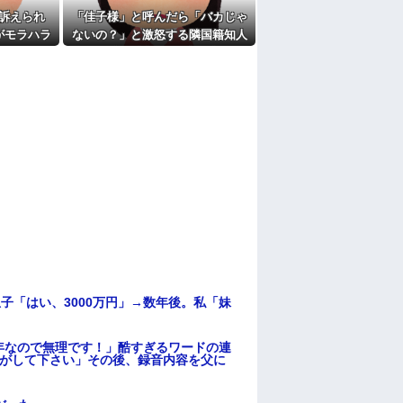
訴えられ
「佳子様」と呼んだら「バカじゃ
がモラハラ
ないの？」と激怒する隣国籍知人
教えてほし
⇒正論で返したら大炎上w
子「はい、3000万円」→数年後。私「妹
年なので無理です！」酷すぎるワードの連
逃がして下さい」その後、録音内容を父に