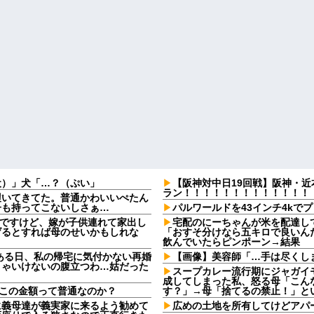
犬）」犬「…？（ぷい」
【阪神対中日19回戦】阪神・
ラン！！！！！！！！！！！！！
履いてきてた。普通かわいいぺたん
子も持ってこないしさぁ…
パルワールドを43インチ4kで
なんですけど、嫁が子供連れて家出し
宅配のにーちゃんが米を配達し
げるとすれば母のせいかもしれな
「おすそ分けなら五キロで良いんだ
飲んでいたらピンポーン→結果
ある日、私の帰宅に気付かない再婚
【画像】美容師「…手は尽くしま
きゃいけないの腹立つわ…姑だった
スープカレー流行期にジャガイ
成してしまった私、怒る母「こん
。この金額って普通なのか？
す？」→母「捨てるの禁止！」と
に義母達が義実家に来るよう勧めて
広めの土地を所有してけどアパ