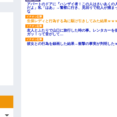
アパートのドアに『ハンザイ者！この人はさいあくの
だよ」私「はあ」→警察に行き、見回りで犯人が捕ま
な
生保レディと行為する為に駆け引きしてみた結果ｗｗ
友人とふたりで山口に旅行した時の事。レンタカーを
ガッ！って音がして…
彼女との行為を録画した結果→衝撃の事実が判明した