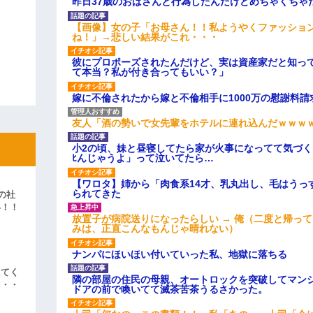
昨日37歳のおばさんと行為したんだけどめちゃくちゃ
【画像】女の子「お母さん！！私ようやくファッショ
ね！」→悲しい結果がこれ・・・
彼にプロポーズされたんだけど、実は資産家だと知っ
て本当？私が付き合ってもいい？」
嫁に不倫されたから嫁と不倫相手に1000万の慰謝料請
友人「酒の勢いで女先輩をホテルに連れ込んだｗｗｗ
小2の頃、妹と昼寝してたら家が火事になってて気づく
ﾋんじゃうよ」って泣いてたら…
【ワロタ】姉から「肉食系14才、乳丸出し、毛はうっ
られてきた
の社
い！！
放置子が病院送りになったらしい → 俺（二度と帰っ
」
みは、正直こんなもんじゃ晴れない）
ナンパにほいほい付いていった私、地獄に落ちる
えてく
隣の部屋の住民の母親、オートロックを突破してマン
・・・
ドアの前で喚いてて滅茶苦茶うるさかった。