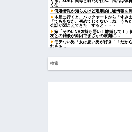
くる。3DKに義母と義兄が住み、風呂は体
くな...
何処情報か知らんけど定期的に嘘情報を
本屋に行くと、バックヤードから「すみ
「でもあなた、初めてじゃないしね、うち
会話が聞こえてきた→すると・・・
嫁「そのLINE気持ち悪い！離婚して！
友との雑談が原因でまさかの展開に…
モテない男「女は悪い男が好き！！だか
れさぁ...
ATMで俺が暗証番号を入力し終わった瞬
女がこちらに荷物をばらまきやがった。俺
ル...
妹と差をつけて育てられた。妹「家も土
は放棄して」母「うんうん」私「わかった」
や...
女芸人の吉住さん（36）メイクしたら普
ｗｗｗｗｗｗ
【驚愕】女さん「43億円注文して………
って一体なんなの？？？？？？？
熊本地震で居酒屋から温泉が湧き出るｗ
【動画】高校生さん、文化祭でコーヒー
かどっかで見たことあると話題に
【悲報】タトゥー彫師23年目店長「タト
停車中に二人の子供を乗せたヤンママに
めーふざけんなよっ！ぶつかってんじゃねーよ