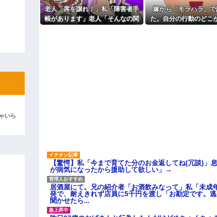
ィギュアがヤバすぎるｗｗｗｗｗｗ
老人「席を譲れ！」私「障害者手
嫁から「モラハラ」で
帳があります」老人「そんなの関
た。自分の行動のどこ
よ！」キチママ『そこに金庫があっ
「泥は出てけ！二度と来るな！」結
係ない！」→暴言を浴びせられた
なのかわからないから
直後、周囲が動き出して…
い
彼「ちっ！」私「」
逆切れ。「何クラクション鳴らして
らｗｗｗｗｗ(※画像あり)
女子のこの動画、すげえええええｗ
車線を制限速度で走った結果
ゃいら
くる
やらかす←あまり悲しませないでく
【驚愕】私「今まで育てた分のお金返してね(冗談)」息
が病気になったから援助して欲しい」→
居酒屋にて。兄の紹介者「お酒飲みなって」私「未成
発で、耐えきれず店員に5千円を渡し「お勘定です。
聞かせたら...