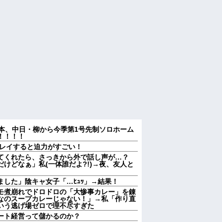
近本、中日・柳から今季第1号先制ソロホーム
！！！！
プレイすると迫力がすごい！
てくれたら、さっきから外で話し声が…？
けどなぁ」私(一体誰だよ?!)→夜、友人と
した」陰キャ女子「…ﾋｭｯ」→結果！
モ煮崩れでドロドロの「大惨事カレー」を錬
なのスープカレーじゃない！」→私「作り直
いう逃げ場ゼロで理不尽すぎた
ート経営って儲かるのか？