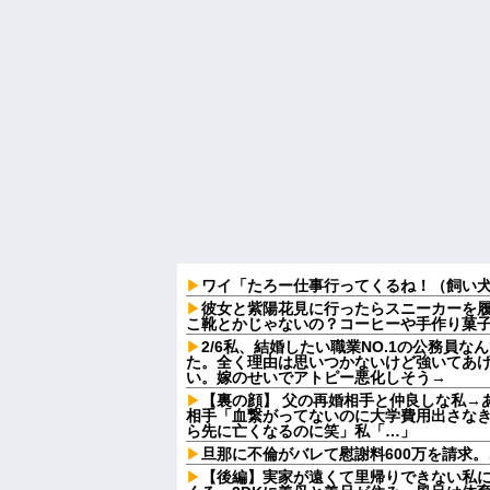
ワイ「たろー仕事行ってくるね！（飼い
彼女と紫陽花見に行ったらスニーカーを
こ靴とかじゃないの？コーヒーや手作り菓
2/6私、結婚したい職業NO.1の公務員
た。全く理由は思いつかないけど強いてあ
い。嫁のせいでアトピー悪化しそう→
【裏の顔】 父の再婚相手と仲良しな私→
相手「血繋がってないのに大学費用出さな
ら先に亡くなるのに笑」私「…」
旦那に不倫がバレて慰謝料600万を請求
【後編】実家が遠くて里帰りできない私