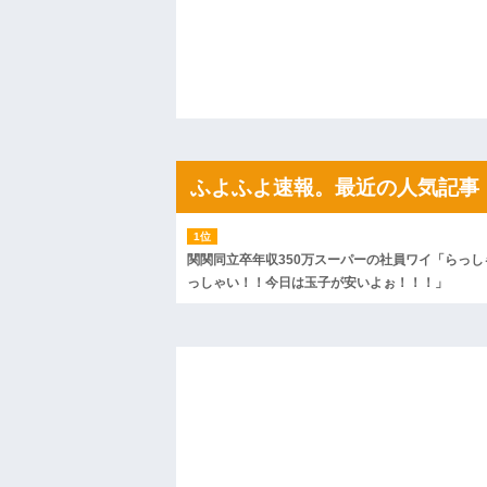
ハードオフに売っていた4万4000円のフ
「こんな高いの？ｗｗ」「逆に超安い」
私「ちょっと、人の家の金庫触らないで
たから、開けてみようとしただけ☆』義兄
果・・・
私「初めて飲む味だけどなんのお茶？」
【GIF】JSのカンチョーワロタ
後続車にクラクションを鳴らされ彼氏が
んだ！降りてこいよ！」と怒鳴りだし...
ふよふよ速報。最近の人気記事
【衝撃】報酬100万円超の治験募集がこち
【ネット騒然】惨殺されたタワマン頂き
ｗｗｗｗｗｗｗｗｗｗ
【愕然】白のクラウン俺氏、高速道路左
wwwwwwwwwwww
関関同立卒年収350万スーパーの社員ワイ「らっし
百年の恋12-899 食べた量を張り合って
っしゃい！！今日は玉子が安いよぉ！！！」
【悲報】佐藤輝明・・・２軍でも盛大に
れ