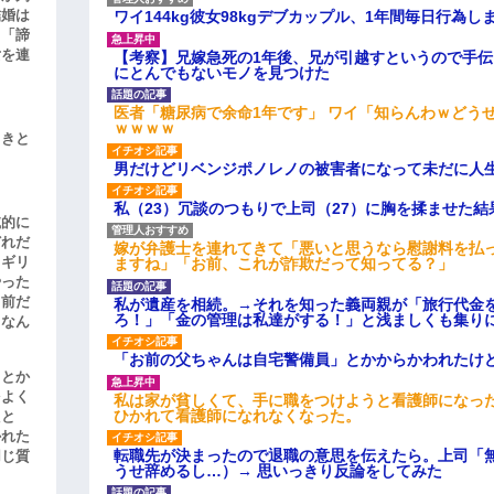
結婚は
ワイ144kg彼女98kgデブカップル、1年間毎日行為し
、「諦
女を連
【考察】兄嫁急死の1年後、兄が引越すというので手
にとんでもないモノを見つけた
医者「糖尿病で余命1年です」 ワイ「知らんわｗどう
ｗｗｗｗ
引きと
男だけどリベンジポノレノの被害者になって未だに人
私（23）冗談のつもりで上司（27）に胸を揉ませた結
滅的に
どれだ
嫁が弁護士を連れてきて「悪いと思うなら慰謝料を払っ
リギリ
ますね」「お前、これが詐欺だって知ってる？」
やった
名前だ
私が遺産を相続。→それを知った義両親が「旅行代金
ろ！」「金の管理は私達がする！」と浅ましくも集り
、なん
「お前の父ちゃんは自宅警備員」とかからかわれたけ
」とか
をよく
私は家が貧しくて、手に職をつけようと看護師になっ
ひかれて看護師になれなくなった。
たと
かれた
転職先が決まったので退職の意思を伝えたら。上司「
同じ質
うせ辞めるし…）→ 思いっきり反論をしてみた