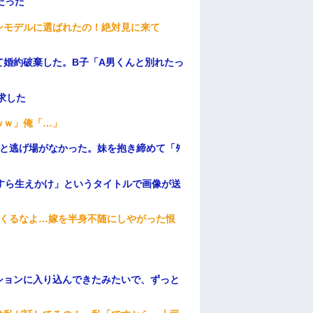
だった
ンモデルに選ばれたの！絶対見に来て
て婚約破棄した。B子「A男くんと別れたっ
求した
ｗｗ」俺「…」
と逃げ場がなかった。妹を抱き締めて「ﾀ
すら生えかけ」というタイトルで画像が送
てくるなよ…嫁を半身不随にしやがった恨
ションに入り込んできたみたいで、ずっと