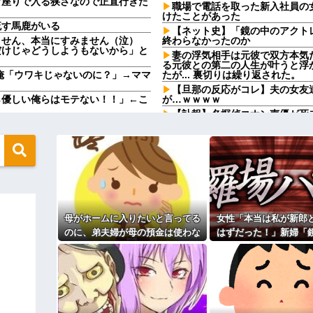
育座りで入る狭さなので正直行きた
職場で電話を取った新入社員の
けたことがあった
流す馬鹿がいる
【ネット史】「鏡の中のアクト
ません、本当にすみません（泣）
終わらなかったのか
だけじゃどうしようもないから」と
妻の浮気相手は元彼で双方本気
る元彼との第二の人生が叶うと浮
」俺「ウワキじゃないのに？」→ママ
たが... 裏切りは繰り返された。
【旦那の反応がコレ】夫の女友
ら優しい俺らはモテない！！」←こ
が…ｗｗｗｗ
【訃報】名探偵コナン声優が死去
間に、後ろに並んでいた外国人風の
【胸糞】「食に執着がない」自
（うっぜぇ。引き落としキャンセ
絵師「このイラストを描く過程
でもないものが映り込んで16万い
地も、財産はすべて私が継ぐ。相続
 → 数年後、復讐のチャンスが
クソ男「専業主婦は昼間寝てら
ーもん。どうせ暇でしょ？俺のＤ
通に美人の部類だったと判明ｗｗｗ
気をつけたほうがいい男性の特
タクシーに乗ったら運転手にナ
キャンセルっと！」←こいつの目的
母がホームに入りたいと言ってる
女性「本当は私が新郎
【驚愕】養育費を払い続けた結
れｗｗｗｗ
のに、弟夫婦が母の預金は使わな
はずだった！」新婦「
ｗｗｗｗｗｗｗ
職場で電話を取った新入社員の
いでと言ってきた。我が弟ながら
ある？」→披露宴が一
カップを作って大盛りあがり←なん
けたことがあった
情けなくて溜息が出る
なって…
既婚女性が夫に夕飯も用意せず
ゥー入れにくるやつ99%バカです」
時には帰宅してるんだけど
自転車ぶつけられた。ヤンママ「お
主な税金の成り立ちを調べてみ
！弁償してもらうかんな！」...