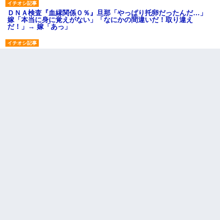
ＤＮＡ検査『血縁関係０％』旦那「やっぱり托卵だったんだ…」
嫁「本当に身に覚えがない」「なにかの間違いだ！取り違え
だ！」→ 嫁「あっ」
【報告者がキチ】嫁「妊娠した」俺『それじゃあ皆に祝ってもら
おう』友人達を家に連れ帰ってホームパーティー→俺『皆に祝え
てもらえて良かったな！』→
この母親は娘の黒歴史を掘り出さないと死ぬんか？ 死ぬんか？
私「まとめ買いして冷凍ストックしてる」Ａ「ずるい！クレク
レ！」私「なんでよ」Ａ「ケーチ！バーカ！」→ 後日、Ａ旦那が
凸してきた
【修羅場】彼女親「カスな家柄のヤツなんかと家族になるのはご
めんだ」俺「じゃあ別れます…」→ 彼女「なんで言い返してくれ
なかったの？（泣」
【衝撃】女友達から行為中に告白されてOKした結果