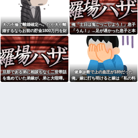
ったツイートをする←コレ言う
【悲報】 飛行機のパイロッ
ほどおかしいか？？？？？？
トさん、「駅弁」を食べている
ことがバレる……
【衝撃】広末涼子さんが地上
波にスピード復帰できる理由←
3人姉妹で育ってきて、彼氏か
コレ、誰にも分からない模様w w
ら子供まで何となく格付けし合
夫の不倫で離婚確定へ。だが夫が離
俺「土日は鬼ごっこしよう！」息子
w w w w w w
って競い合って生きてきた私。
婚するならお前の貯金1800万円を財
「うん！」→足が遅かった息子と本
私(女同士ってそんなもんだ)とこ
【悲報】ゲーム配信者さん、
ろが、義妹が全く今までのパタ
産分与しろ」と言い出した
気で遊び続けた10年後…
家賃8万円の部屋で深夜配信→管
ーンと違う子で…
理会社から厳重注意されてお気
持ち表明ｗｗｗ
こども園から孫が怪我した迎
えにと連絡あり。石をどかして
【悲報】熊本避難所の皆様
ミミズ集め足の上に石を落とし
「パンばっかり。飽き飽きして
たそうな
る」
俺「土日は鬼ごっこしよ
【画像】ワイの会社の女さ
う！」息子「うん！」→足が遅
旦那である弟に相談もなく二世帯話
健康診断で上の血圧が189だった
ん、『コレ』を強調し過ぎて完
かった息子と本気で遊び続けた
全にあたしこ枠を狙ってるんだ
を進めていた弟嫁が、弟と大喧嘩。
俺。嫁に打ち明けると嫁は「私の料
10年後…
がw w w w w w w w w w w w
その騒動で夫婦仲は最悪になったは
理は間違ってない」
姑が亡くなった後、舅(62歳)と
休んだ翌日、先輩パートに申
小姑(28歳)が並んで寝るようにな
ずが…
し送りあるかと確認したらいき
った。おかしいと思うのは私だ
なりキレられた。このパートの
け？
性格悪くないか？
イケメン男性保育士にフラれ
ATMで何度も入出金を繰り返
たキチママ。逆恨みで娘を使っ
す人に声をかけた若い女性にモ
て狂言した結果、保育所が閉鎖
ヤっとする。若い人ってそんな
になって・・・
余裕ないのかな？
【悲報】『自認レイブンクロ
夫をどうしても労ってあげら
ー』 ← こいつらのタチ悪い率は
れないし大切にできない。出産
異常
した時の夫の態度に納得できな