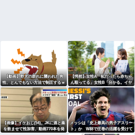
【動画】野犬の群れに襲われた男
【愕然】女性A「私だったら赤ちゃ
性、とんでもない方法で制圧するｗ
ん殴ってる」女性B「分かる。イヤ
ｗｗｗｗｗｗ
イヤ期で絶対コ〇す」⇒！！
【画像】イケおじ(54)、JKに酒と薬
メッシは「史上最高の男子アスリー
を飲ませて性加害、動画770本を発
ト」か W杯で圧巻の活躍を受けて
見
米メディアが称賛