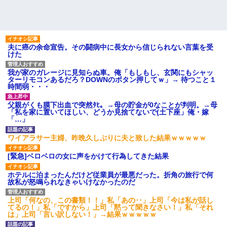
夫に癌の余命宣告。その闘病中に長女から信じられない言葉を受
けた
我が家のガレージに見知らぬ車。俺「もしもし、玄関にもシャッ
ターリモコンあるだろ？DOWNのボタン押してｗ」→ 待つこと１
時間弱・・・
父親がくも膜下出血で突然ﾀﾋ。→母の貯金が0なことが判明。→母
「私を家に置いてほしい、どうか見捨てないで(土下座」俺・嫁
「…」
ワイアラサー主婦、昨晩久しぶりに夫と致した結果ｗｗｗｗｗ
[緊急]ベロベロの女に声をかけて行為してきた結果
ホテルに泊まったんだけど従業員が最悪だった。折角の旅行で何
故私が怒鳴られなきゃいけなかったのだ
上司「何なの、この書類！！」私「あの‥」上司「今は私が話し
てるの！」私「ですから」上司「黙って聞きなさい！」私「それ
は」上司「言い訳しない！」→結果ｗｗｗｗｗ