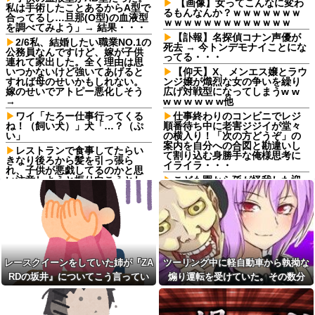
【画像】女ってこんなに変わ
私は手術したことあるからA型で
るもんなんか？ｗｗｗｗｗｗｗ
合ってるし…旦那(O型)の血液型
ｗｗｗｗｗｗｗｗｗｗｗｗｗ
を調べてみよう」→ 結果・・・
【訃報】名探偵コナン声優が
2/6私、結婚したい職業NO.1の
死去 → 今トンデモナイことにな
公務員なんですけど、嫁が子供
ってる・・・
連れて家出した。全く理由は思
いつかないけど強いてあげると
【仰天】X、メンエス嬢とラウ
すれば母のせいかもしれない。
ンジ嬢が熾烈な女の争いを繰り
嫁のせいでアトピー悪化しそう
広げ対戦型になってしまうw w
→
w w w w w w他
ワイ「たろー仕事行ってくる
仕事終わりのコンビニでレジ
ね！（飼い犬）」犬「…？（ぷ
順番待ち中に老害ジジイが堂々
い」
の横入り！「次の方どうぞ」の
案内を自分への合図と勘違いし
レストランで食事してたらい
て割り込む身勝手な俺様思考に
きなり後ろから髪を引っ張ら
イライラ・・・
れ、子供が悪戯してるのかと思
い注意しようと振り向こうとし
こども園から孫が怪我した迎
たら耳元でハサミの音がした！
えにと連絡あり。石をどかして
妙に頭が軽くなったと思った
ミミズ集め足の上に石を落とし
ら…
たそうな
長男嫁が「お姉ちゃん助け
Ａちゃんママは遊園地や水族
て」と電話してきた。バカトメ
館が大嫌い。夏休みのお出かけ
が、雪の中うちの息子に会いに
先はおばあちゃんちだけ。私の
来ようとしたらしく...
母「可哀想。孫ちゃんと一緒に
レースクイーンをしていた姉が『ZA
ツーリング中に軽自動車から執拗な
ＴＤＬに連れて行ってあげた
息子に『葵』と名付けたら、
い」→Ａママに烈火の如くキレ
RDの坂井』についてこう言ってい
煽り運転を受けていた。その数分
初対面では必ず女の子だと思わ
られた
れる。同じ名前でも避けられな
た
後、思わぬ結末を目撃することにな
かった勘違いとは…
【朗報】鈴木奈々、今が最も
り…
巨乳とのこと(画像あり)
【衝撃】クロちゃん、とち狂