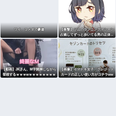
ワイ、コメダで豪遊
【衝撃】ジムのランニングマシーン
占拠してずっと歩いてる男の正体←
これｗｗｗｗｗ
【動画】JKさん、M字開脚しながら
【画像】イマドキ女子「クレジット
登校するｗｗｗwｗｗｗｗｗｗｗｗ
カードの正しい使い方がコチラww
w」