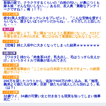
新築の家で。クラクラするくらいの「白粉の匂い」が鼻につくも
嫁＆娘「そんな匂いしない…」ある日、友人奥「素敵なアンティ
ークですね！」俺（！？）
彼女(美人女医)にネックレスをプレゼント。「こんな安物を渡すく
らいなら、渡さないほうがマシだからね」→ ６０万したと話した
ら・・・
私は家が貧しくて、手に職をつけようと看護師になった。だけど
卒業を控えた年の1月末、車にひかれて看護師になれなくなった。
【悲報】姉と入浴中に大きくなってしまった結果ｗｗｗｗｗｗｗ
ｗ
【ワロタ】姉から「肉食系14才、乳丸出し、毛はうっすら生えか
け」というタイトルで画像が送られてきた
日航機墜落事故の「ここからは日本語で大丈夫ですよ〜」の絶望
感がヤバイ・・・
200万を貸したコウトから、追加で400万の申し込み、私「無理。
義弟より娘たちが大事」旦那「娘たちが成人したら別れよう」私
（は？）
32歳ワイ、34歳の可愛い女と付き合うも現実を知ってしまい無事
死亡・・・