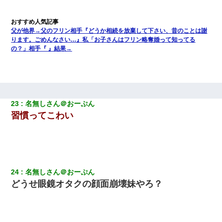
父が他界→父のフリン相手『どうか相続を放棄して下さい、昔のことは謝
ります。ごめんなさい…』私「お子さんはフリン略奪婚って知ってる
の？」相手『 』結果→
23
名無しさん＠おーぷん
習慣ってこわい
24
名無しさん＠おーぷん
どうせ眼鏡オタクの顔面崩壊妹やろ？