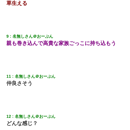
草生える
妹が嘘つきな元カレと寄りを戻してしまったという話をしていた
ら、旦那の顔が曇って雰囲気が一転。そそくさと話を切り上げて
いつもより早く寝付いてしまった…｜生活｜ワロタあんてな
【戦争】不妊の俺嫁に弟嫁が2日間4歳児を託児 俺嫁はそこまで気
9
名無しさん＠おーぷん
にしてなかったが、あまりにも子供が俺嫁に懐くので最後らへん
親も巻き込んで高貴な家族ごっこに持ち込もう
顔引きつってた → そして弟嫁が迎えに来た翌日…
彼女との行為を録画した結果→衝撃の事実が判明したｗｗｗｗｗ
ｗ
11
名無しさん＠おーぷん
[緊急]ベロベロの女に声をかけて行為してきた結果
仲良さそう
ホテルに泊まったんだけど従業員が最悪だった。折角の旅行で何
故私が怒鳴られなきゃいけなかったのだ
【衝撃】職場に入って来た綺麗な新人さんに職場を案内すること
に → 新人「ドンッ！」私「！？」→ 突然、突き飛ばされて左手
12
名無しさん＠おーぷん
の甲を踏みつけられて…
どんな感じ？