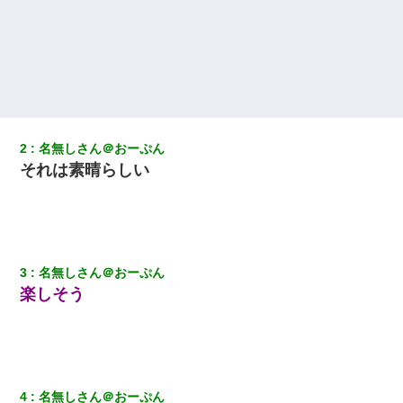
中途採用のAが部長から呼び出された。Aはヘラヘラと部屋に入っ
ていき、1時間後に号泣しながら出てきて…
わい(42)渋谷の夜のサービスで19の女の子にゴックンさせた結果
ｗｗｗｗｗｗｗｗ
同じマンションに住んでる女性が鍵をわかりやすいところに隠し
ている事に気づいた俺「忍びこんでみよう！」→ 結果
2
名無しさん＠おーぷん
それは素晴らしい
ずっとニートだと思ってた同居の義弟が投資で旦那より稼いでる
とか知らなかった…
嫁が涙声で『会いたいね』とか言っているのが聞こえた。俺「こ
んな時間に誰と電話してんの？」嫁「ごめんなさい…！（大号
泣」俺（キターー）→
3
名無しさん＠おーぷん
楽しそう
10年ほど前、息子がまだ年中だった時に離婚したんだけど、一昨
年の暮れに突然息子が職場を訪ねてきた。
【衝撃】嫁父の会社に勤続１０年、手取り１４万 → 俺「２２万も
らえる会社から誘われた。転職したい」義父「クビ！（激怒」嫁
4
名無しさん＠おーぷん
「離婚！（激怒」