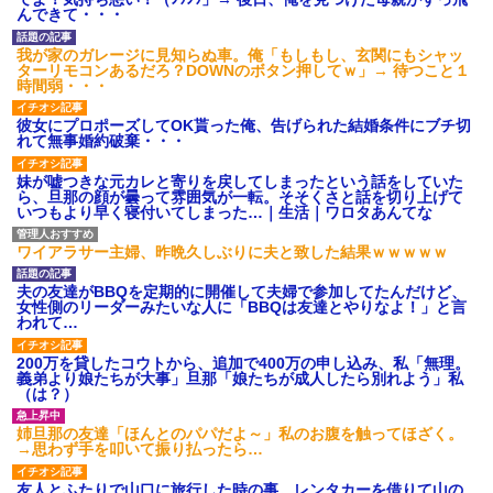
いよ！」と怒鳴りだし...
んできて・・・
【衝撃】報酬100万円超の治験
募集がこちらｗｗｗｗｗ(※画像
我が家のガレージに見知らぬ車。俺「もしもし、玄関にもシャッ
あり)
ターリモコンあるだろ？DOWNのボタン押してｗ」→ 待つこと１
【ネット騒然】惨殺されたタ
時間弱・・・
ワマン頂き女子のこの動画、す
げえええええｗｗｗｗｗｗｗｗ
彼女にプロポーズしてOK貰った俺、告げられた結婚条件にブチ切
ｗｗｗ
れて無事婚約破棄・・・
【愕然】白のクラウン俺氏、
高速道路左車線を制限速度で走
妹が嘘つきな元カレと寄りを戻してしまったという話をしていた
った結果wwwwwwwwwwww
ら、旦那の顔が曇って雰囲気が一転。そそくさと話を切り上げて
百年の恋12-899 食べた量を
いつもより早く寝付いてしまった…｜生活｜ワロタあんてな
張り合ってくる
【悲報】佐藤輝明・・・２軍
ワイアラサー主婦、昨晩久しぶりに夫と致した結果ｗｗｗｗｗ
でも盛大にやらかす←あまり悲
しませないでくれ
夫の友達がBBQを定期的に開催して夫婦で参加してたんだけど、
女性側のリーダーみたいな人に「BBQは友達とやりなよ！」と言
われて…
200万を貸したコウトから、追加で400万の申し込み、私「無理。
義弟より娘たちが大事」旦那「娘たちが成人したら別れよう」私
（は？）
姉旦那の友達「ほんとのパパだよ～」私のお腹を触ってほざく。
→思わず手を叩いて振り払ったら…
友人とふたりで山口に旅行した時の事。レンタカーを借りて山の