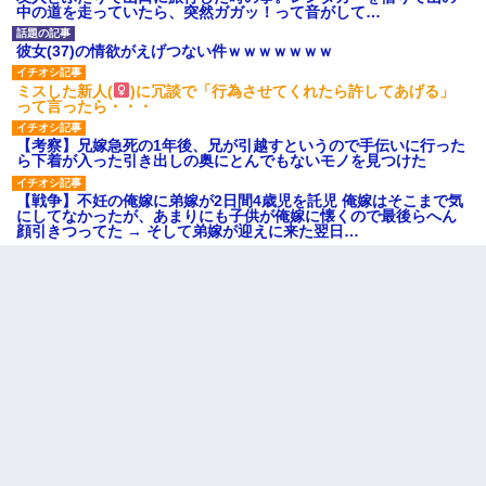
中の道を走っていたら、突然ガガッ！って音がして…
彼女(37)の情欲がえげつない件ｗｗｗｗｗｗｗ
ミスした新人(
)に冗談で「行為させてくれたら許してあげる」
って言ったら・・・
【考察】兄嫁急死の1年後、兄が引越すというので手伝いに行った
ら下着が入った引き出しの奥にとんでもないモノを見つけた
【戦争】不妊の俺嫁に弟嫁が2日間4歳児を託児 俺嫁はそこまで気
にしてなかったが、あまりにも子供が俺嫁に懐くので最後らへん
顔引きつってた → そして弟嫁が迎えに来た翌日…