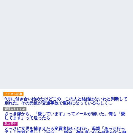
くて...
【衝撃】京大病院で正常な脳
組織を誤摘出された50代女性、
【悲報】 マイナ保険証のクソ
手足も動かせず自発呼吸もでき
ぶり、バレるｗｗｗｗｗｗｗｗ
ない重篤状態に…「意識はあ
ｗ
る」
レースクイーンをしていた姉
ラッシュ時の電車で、刺青に
が『ZARDの坂井』についてこう
スキンヘッドの男が扉の前で座
言っていた
り込んで電話を始めた
飲み屋でケンカした相手をコ
【衝撃】嫁の言葉に確信！5年
ロした男の弁護をした。そして
間拒否の末、離婚を決意した理
数年後、因果応報を思わせる出
由が切なすぎるｗｗｗｗ
来事が…
主な税金の成り立ちを調べて
ハードオフに売っていた4万
みたよ
4000円のフィギュアがヤバすぎ
るｗｗｗｗｗｗ「こんな高い
の？ｗｗ」「逆に超安い」
私「ちょっと、人の家の金庫
触らないでよ！」キチママ『そ
こに金庫があったから、開けて
みようとしただけ☆』義兄「泥
は出てけ！二度と来るな！」結
果・・・
9月に付き合い始めたけどこの、この人と結婚はないわと判断して
私「初めて飲む味だけどなん
別れた。その元彼が交通事故で重体になっているらしく…
のお茶？」彼「ちっ！」私「」
【GIF】JSのカンチョーワロ
さっき嫁から、「愛しています」ってメールが届いた。俺も「愛
タ
してます」って送ったら
後続車にクラクションを鳴ら
され彼氏が逆切れ。「何クラク
とっさに女児を捕まえたら変質者扱いされた。母親「あっち行っ
ション鳴らしてんだ！降りてこ
てよ！気持ち悪い！（ｼｯｼｯ」→ 後日、俺を見つけた母親がすっ飛