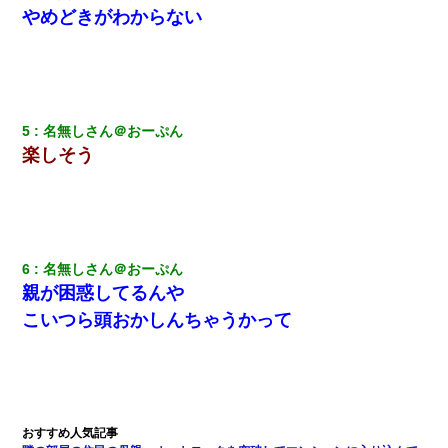
やめどきがわからない
兄の新しい嫁がやらかしすぎて辛い。当たり前のように実家や姪
の幼稚園に来る
ケーキバイキングにいた単独の50くらいのオッサン、強烈だっ
5
名無しさん＠おーぷん
た。
楽しそう
17年飼っていた犬が亡くなった。鼻水垂らし嗚咽する私に、猫が
近づいて頭突きをしてきて…
【クズ】昔、兄がお見合いして「ブスすぎｗｗｗ」と断った女性
が、兄の同級生と結婚。それを知った兄は荒れ狂い、｢嫁さん、俺
6
名無しさん＠おーぷん
のお古ですが気分はどう？」とメールを送った→
親が困惑してるんや
こいつら頭おかしんちゃうかって
義兄嫁「娘が大学に入ったら下宿させて」私「しつこい、学校斡
旋のアパートに行け」→ 旦那が義兄に通報したら「志望校を変え
ろ！」とキレて・・・
アパートのドアに『ハンザイ者！この人はさいあくの人です』と
張り紙が！大家「面倒はごめんだよ」私「はあ」→警察に行き、
見回りで犯人が捕まったが、それが…｜生活｜ヌルポあんてな