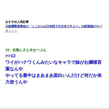
高1のとき男に襲われ、不妊の叔母に頼まれて出産。→叔母夫婦が
養子縁組してアメリカに子供を連れ帰った。→9・11で叔母夫婦が
亡くなってしまい…
夫の友達がBBQを定期的に開催して夫婦で参加してたんだけど、
日航機墜落事故の「ここからは日本語で大丈夫ですよ〜」の絶望感がヤバ
女性側のリーダーみたいな人に「BBQは友達とやりなよ！」と言
われて…
イ・・・
今日夫の実家に泊ったんだけど、朝起きたら股間がなんかモッコ
リしてた
16
名無しさん＠おーぷん
>>12
放置子が病院送りになったらしい → 俺（二度と帰ってくるなよ…
ワイがハナワくんみたいなキャラで妹がお嬢様言
嫁を半身不随にしやがった恨みは、正直こんなもんじゃ晴れな
い）
葉なんや
やってる最中はまあまあ面白いんだけど何だか体
【画像】女上司(30)「終電なくなったね…部屋くる？」ワイ「行
力使うんや
きます！」