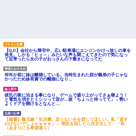
【GJ!】会社から帰宅中、広い駐車場にエンジンかけっ放しの車を
発見。しかも「ヒィ～」みたいな声も聞こえてきたので気になっ
て近寄ったら女の子がおっさんの下敷きになってた
何年か前に妹は離婚している。当時生まれた姪が義弟の子じゃな
かったため妹有責での離婚になり…
彼氏の家に泊まる事になり、ゲームで盛り上がってさぁ寝よう！
と電気を消すとミシッって音が…彼「ちょっと待ってて」→勢い
よくドアを開けるとなんと…
【復讐】義兄嫁「生活費、足りない分を貸してほしい」私「貸す
わけないでしょｗｗｗｗ」→ 理由を話したら泣き出して・・私
（あまりにも希望通り）