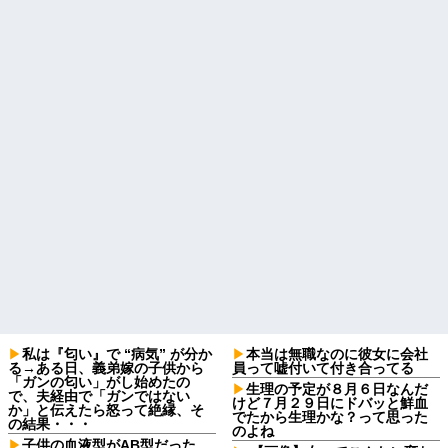
私は『匂い』で “病気” が分か
本当は無職なのに彼女に会社
る→ある日、義弟嫁の子供から
員って嘘付いて付き合ってる
「ガンの匂い」がし始めたの
生理の予定が８月６日なんだ
で、夫経由で「ガンではない
けど７月２９日にドバッと鮮血
か」と伝えたら怒って絶縁、そ
でたから生理かな？って思った
の結果・・・
のよね
子供の血液型がAB型だった。