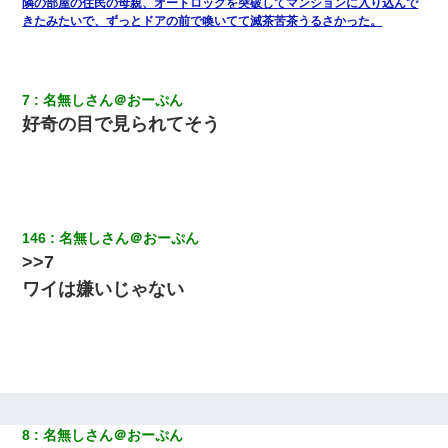
隣の部屋の住民の母親、オートロックを突破してマンションに入り込んで
きたみたいで、ずっとドアの前で喚いてて滅茶苦茶うるさかった。
居酒屋にて。兄の紹介者「お酒飲みなって」私「未成年なので無
理です！」酷すぎるワードの連発で、耐えきれず店員に5千円を渡
し「お勘定です。逃がして下さい」その後、録音内容を父に聞か
せたら...
7
名無しさん＠おーぷん
好奇の目で見られてそう
【驚愕】私「今まで育てた分のお金返してね(冗談)」息子「はい、
3000万円」→数年後。私「妹が病気になったから援助して欲し
い」→
友人「酒の勢いで女先輩をホテルに連れ込んだｗｗｗｗｗ」俺
「…」
146
名無しさん＠おーぷん
>>7
ワイは嫌いじゃない
【まぬけ】夫「離婚だ！」私「わかった。で？」夫「慰謝料
だ！」私「いいけど弁護士通して。私も請求する」夫「」
スマホを与えられて、中学卒業する頃にはすっかり女叩きに洗脳
された弟が、大学進学のために一人暮らししたいと言い出した。
【画像】女の子「お母さん！！私ようやくファッションモデルに
選ばれたの！絶対見に来てね！」→悲しい結果がこれ・・・
8
名無しさん＠おーぷん