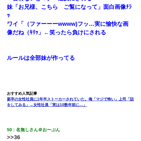
妹「お兄様、こちら ご覧になって」面白画像ﾁﾗ
ｯ
ワイ「（ファーーーwwww)フッ…実に愉快な画
像だね（ｷﾘｯ」←笑ったら負けにされる
ルールは全部妹が作ってる
新卒の女性社員に1年半ストーカーされていた。俺「マジで怖い」上司「話
をしてみる」→女性社員「実は10数年前に…」
50
名無しさん＠おーぷん
>>36