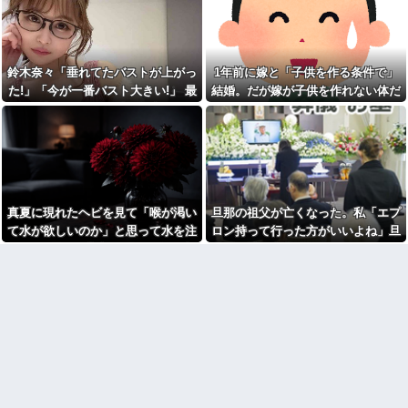
が・・・
善意だからこそ断れなくて…
走＆ダイブし間一髪で救出！職
場の手のひら返しと評価爆上げ
野球部の中学生男子です。他
が凄まじかったｗｗ
人の物を壊したくないのに壊し
てしまいます
相手がどんなパイプ持ってい
るかも知れないのに…
鈴木奈々「垂れてたバストが上がっ
1年前に嫁と「子供を作る条件で」
SCでとうとうセコケチに遭遇
した。荷物持って「家まで送っ
宮崎駿「心の穴を埋めるため
た!」「今が一番バスト大きい!」 最
結婚。だが嫁が子供を作れない体だ
てくれない」って言ってきて...
に、交配を重ねた毛虫みたいな
新の身長・体重も報告
と知ったので離婚へ。
小さな犬を連れてる人、本当に
【後編】結婚直後に祖父が亡
醜い」←これどう思う？
くなり落ち込んでたら嫁に「い
つまでくよくよしてるの？」と
「自転車のルール厳罰化！」
言われた。お義父さんやお義母
← 正直なんの意味もなかった件
さんの負担もなくなったし良か
ｗｗｗｗｗｗｗｗ他
ったと...
【呆然】友人が褒められると
賃貸物件を内覧中、ベランダ
キレる国立大卒生活保護受給者
真夏に現れたヘビを見て「喉が渇い
旦那の祖父が亡くなった。私「エプ
に出たら突然ゾワッと両腕に鳥
友人。ちょっとBを褒めたらキレ
肌が出た。「やっぱりこの部屋
散らかしてBの職場に電話したら
て水が欲しいのか」と思って水を注
ロン持って行った方がいいよね」旦
嫌だ」と思った瞬間、体が前に
しく…
いだ。ヘビは夢中で飲んで姿を消
那「余計な出費すんな。そんなもん
ドンッと突き飛ばされて…
トメ「食べきれない。収穫が
し…
買うなら今後一切金を出さねぇぞ」
【悲報】同性愛者女さん「女
大変」と言って、太さ8cm長さ
と付き合うの地獄すぎる、男は
30cm以上のクソマズ巨大きゅう
私「えっ…」
どうやって耐えてんの？」←コ
りを1箱とか何なのｗｗ
レは同意せざるおえないと話題
高校３年生の女です。家が嫌
に
いすぎて家を出て現在養護施設
【画像】ディズニーのおいな
で暮らしています
り巻（600円）、流石にアレすぎ
高校３年生の女です。家が嫌
て賛否両論の大炎上をしてしま
いすぎて家を出て現在養護施設
うw w w w w w w
で暮らしています
【怒報】国税庁「あのさぁ！
旦那の祖父が亡くなった。私