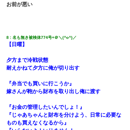
お前が悪い
ケーキバイキングにいた単独の50くらいのオッサン、強烈だっ
た。
[緊急]ベロベロの女に声をかけて行為してきた結果
8
名も無き被検体774号+＠＼(^o^)／
【日曜】
とっさに女児を捕まえたら変質者扱いされた。母親「あっち行っ
てよ！気持ち悪い！（ｼｯｼｯ」→ 後日、俺を見つけた母親がすっ飛
んできて・・・
夕方まで冷戦状態
耐えかねて夕方に俺が切り出す
【ワロタ】姉から「肉食系14才、乳丸出し、毛はうっすら生えか
け」というタイトルで画像が送られてきた
『弁当でも買いに行こうか』
嫁さんが鞄から財布を取り出し俺に渡す
【驚愕】私「今まで育てた分のお金返してね(冗談)」息子「はい、
3000万円」→数年後。私「妹が病気になったから援助して欲し
い」→
『お金の管理したいんでしょ！』
『じゃあちゃんと財布を分けよう、日常に必要な
私が遺産を相続。→それを知った義両親が「旅行代金を出せ！」
「リフォーム費用を負担しろ！」「金の管理は私達がする！」と
ものも買えなくなるから』
浅ましくも集りにきた。