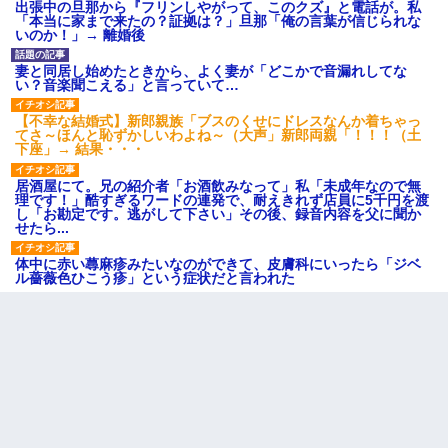
出張中の旦那から『フリンしやがって、このクズ』と電話が。私
「本当に家まで来たの？証拠は？」旦那「俺の言葉が信じられな
いのか！」→ 離婚後
妻と同居し始めたときから、よく妻が「どこかで音漏れしてな
い？音楽聞こえる」と言っていて…
【不幸な結婚式】新郎親族「ブスのくせにドレスなんか着ちゃっ
てさ～ほんと恥ずかしいわよね～（大声」新郎両親「！！！（土
下座」→ 結果・・・
居酒屋にて。兄の紹介者「お酒飲みなって」私「未成年なので無
理です！」酷すぎるワードの連発で、耐えきれず店員に5千円を渡
し「お勘定です。逃がして下さい」その後、録音内容を父に聞か
せたら...
体中に赤い蕁麻疹みたいなのができて、皮膚科にいったら「ジベ
ル薔薇色ひこう疹」という症状だと言われた