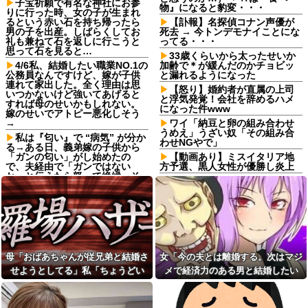
子宝祈願で有名な神社にお参
物』になると豹変・・・
りに行った時、女の子が生まれ
るという赤い石を持ち帰ったら
【訃報】名探偵コナン声優が
男の子を出産。しばらくしてお
死去 → 今トンデモナイことにな
礼も兼ねて石を返しに行こうと
ってる・・・
思って石を見ると…
33歳くらいから太ったせいか
4/6私、結婚したい職業NO.1の
加齢で＊が緩んだのかチョビッ
公務員なんですけど、嫁が子供
と漏れるようになった
連れて家出した。全く理由は思
【怒り】婚約者が直属の上司
いつかないけど強いてあげると
と浮気発覚！会社を辞めるハメ
すれば母のせいかもしれない。
になった件www
嫁のせいでアトピー悪化しそう
→
ワイ「納豆と卵の組み合わせ
うめえ」うざい奴「その組み合
私は『匂い』で “病気” が分か
わせNGやで」
る→ある日、義弟嫁の子供から
「ガンの匂い」がし始めたの
【動画あり】ミスイタリア地
で、夫経由で「ガンではない
方予選、黒人女性が優勝し炎上
か」と伝えたら怒って絶縁、そ
楽天イーグルス、日ハム打線
の結果・・・
に5死球
出張から帰ったら、嫁の顔が
軽度のアレルギーを「わがま
青ざめていた。俺「一体何があ
ま」と決めつけ嫌味を言ってき
ったんだ？」嫁「…」→子供た
た友人、その子どもが重度のア
ちに話を聞くと…
レルギー持ちだと判明した途
アルバイトの教育で悩んで
端、過去の嫌がらせを「えーそ
る。その人はマニュアルを暗記
うだったっけ？」と白々しくス
母「おばあちゃんが従兄弟と結婚さ
女「今の夫とは離婚する。次はマジ
して機械のように繰り返すロボ
ルー
せようとしてる」私「ちょうどい
メで経済力のある男と結婚したい
ットタイプ
イベント派遣で陰湿にいじら
い、その話利用するわ」→3日後に
な」私「幸せになってね！」→産科
トメ「里帰りは？実家は？う
れていた地味な男性スタッフ。
ちに来る？」私「全部気遣って
ある日、高さ3mの階段から落ち
まさかの展開…
の授乳室で出会った女性のその後
くれてるのは分かるけど…」→
かけた子どもをパルクールで爆