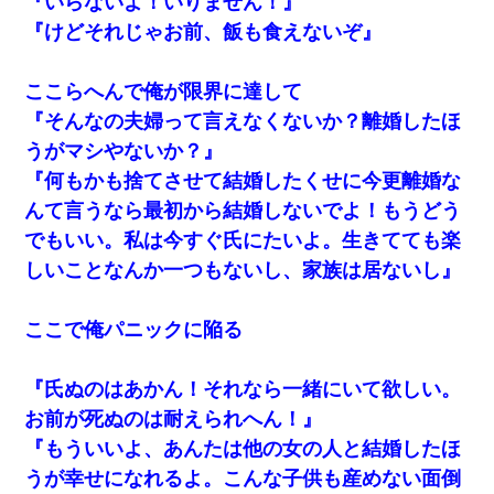
『いらないよ！いりません！』
『けどそれじゃお前、飯も食えないぞ』
夫に癌の余命宣告。その闘病中に長女から信じられない言葉を受
けた
ここらへんで俺が限界に達して
ミスした新人(
)に冗談で「行為させてくれたら許してあげる」
『そんなの夫婦って言えなくないか？離婚したほ
って言ったら・・・
うがマシやないか？』
【不幸な結婚式】新郎親族「ブスのくせにドレスなんか着ちゃっ
『何もかも捨てさせて結婚したくせに今更離婚な
てさ～ほんと恥ずかしいわよね～（大声」新郎両親「！！！（土
んて言うなら最初から結婚しないでよ！もうどう
下座」→ 結果・・・
でもいい。私は今すぐ氏にたいよ。生きてても楽
しいことなんか一つもないし、家族は居ないし』
ここで俺パニックに陥る
『氏ぬのはあかん！それなら一緒にいて欲しい。
お前が死ぬのは耐えられへん！』
『もういいよ、あんたは他の女の人と結婚したほ
うが幸せになれるよ。こんな子供も産めない面倒