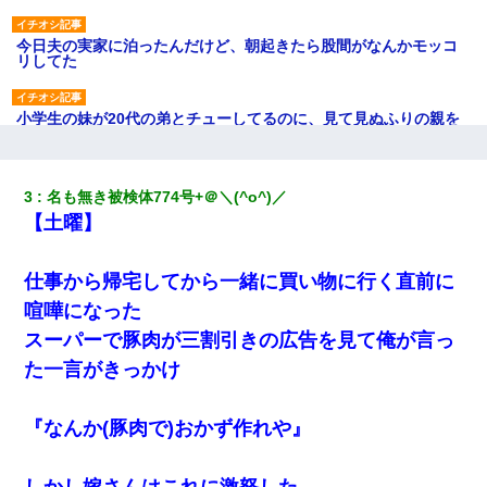
今日夫の実家に泊ったんだけど、朝起きたら股間がなんかモッコ
リしてた
小学生の妹が20代の弟とチューしてるのに、見て見ぬふりの親を
見てから実家を出た。それから15年、妹が弟の子を妊娠したらし
くもう堕胎できない月なんだと母から連絡がきた…｜生活｜ワロ
タあんてな
3
名も無き被検体774号+＠＼(^o^)／
【土曜】
テレワーク上司「会議中はカメラ付けろ！」女社員「え、事前連
絡無しは無理」上司「いいから付けろ！」→
仕事から帰宅してから一緒に買い物に行く直前に
ワイアラサー主婦、昨晩久しぶりに夫と致した結果ｗｗｗｗｗ
喧嘩になった
スーパーで豚肉が三割引きの広告を見て俺が言っ
近所のお寺に住み込みで手伝いしてる知的障害のオッサンがい
た。ある日、オッサンが火かき棒を持って顔を真っ赤にしながら
た一言がきっかけ
走り回っていて…
『なんか(豚肉で)おかず作れや』
新卒の女性社員に1年半ストーカーされていた。俺「マジで怖い」
上司「話をしてみる」→女性社員「実は10数年前に…」
しかし嫁さんはこれに激怒した