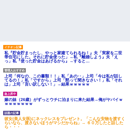
私『貯金貯まったし、やっと家建てられるね！』夫「実家を二世
帯住宅にした。それに貯金使った」→私『離婚しよう』夫「え
っ」私『使った貯金はあげるから』→すると…
上司「何なの、この書類！！」私「あの‥」上司「今は私が話し
てるの！」私「ですから」上司「黙って聞きなさい！」私「それ
は」上司「言い訳しない！」→結果ｗｗｗｗｗ
嫁の妹（26歳）がずっとウチに泊まりに来た結果→俺がヤバイｗ
ｗｗｗｗｗｗｗ
彼女(美人女医)にネックレスをプレゼント。「こんな安物を渡すく
らいなら、渡さないほうがマシだからね」→ ６０万したと話した
ら・・・