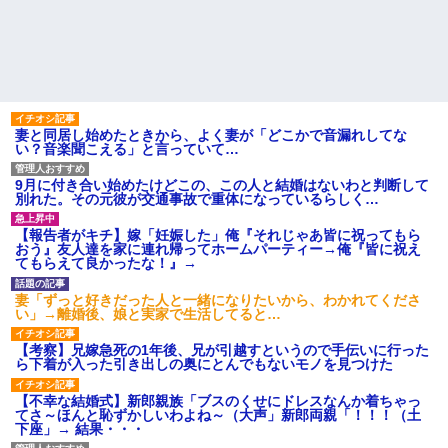
君らがちゃんと納税してくれな
「エプロン持って行った方がい
いとこうなっちゃうけどどうす
いよね」旦那「余計な出費すん
る？！」←これw w w w w w w
な。そんなもん買うなら今後一
w
切金を出さねぇぞ」私「え
【画像】令和最新版の剛力彩
っ…」
芽、ワイらにブッ刺さりまくり
【速報】ユニクロの置くだけ
と話題にw w w w w w w w w w
セルフレジ、スーパーにも導入
w w w
へ
【衝撃】若い女の子からする
妻と同居し始めたときから、よく妻が「どこかで音漏れしてな
主な税金の成り立ちを調べて
「甘い匂い」の正体、まさか分
い？音楽聞こえる」と言っていて…
みたよ
からないDTなんておらんよな？
よな？w w w w w w w w w w w
9月に付き合い始めたけどこの、この人と結婚はないわと判断して
母「おばあちゃんが従兄弟と
別れた。その元彼が交通事故で重体になっているらしく…
結婚させようとしてる」私「ち
ょうどいい、その話利用する
わ」→3日後にまさかの展開…
【報告者がキチ】嫁「妊娠した」俺『それじゃあ皆に祝ってもら
おう』友人達を家に連れ帰ってホームパーティー→俺『皆に祝え
ハードオフに売っていた4万
てもらえて良かったな！』→
4000円のフィギュアがヤバすぎ
るｗｗｗｗｗｗ「こんな高い
の？ｗｗ」「逆に超安い」
妻「ずっと好きだった人と一緒になりたいから、わかれてくださ
い」→離婚後、娘と実家で生活してると…
私「ちょっと、人の家の金庫
触らないでよ！」キチママ『そ
こに金庫があったから、開けて
【考察】兄嫁急死の1年後、兄が引越すというので手伝いに行った
みようとしただけ☆』義兄「泥
ら下着が入った引き出しの奥にとんでもないモノを見つけた
は出てけ！二度と来るな！」結
果・・・
【不幸な結婚式】新郎親族「ブスのくせにドレスなんか着ちゃっ
私「初めて飲む味だけどなん
てさ～ほんと恥ずかしいわよね～（大声」新郎両親「！！！（土
のお茶？」彼「ちっ！」私「」
下座」→ 結果・・・
【GIF】JSのカンチョーワロ