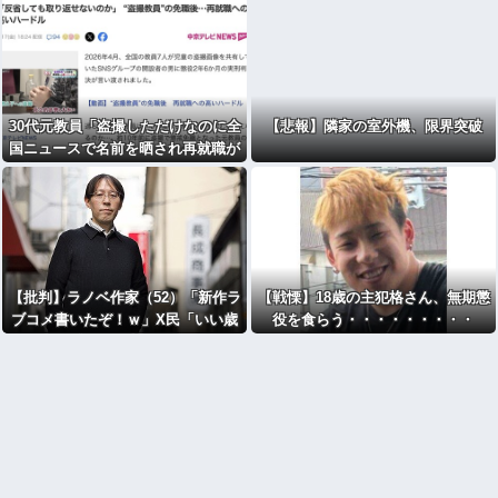
30代元教員「盗撮しただけなのに全
【悲報】隣家の室外機、限界突破
国ニュースで名前を晒され再就職が
難しい。あまりに酷い扱いだ」
【批判】ラノベ作家（52）「新作ラ
【戦慄】18歳の主犯格さん、無期懲
ブコメ書いたぞ！ｗ」X民「いい歳
役を食らう・・・・・・・・・
こいてラブコメ（笑）恥ずかしくな
いの？」←やめたれｗと話題に