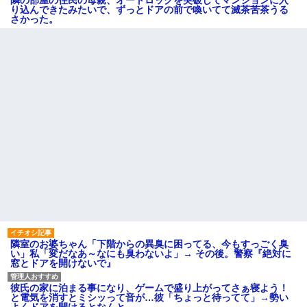
隣の部屋の住民の母親、オートロックを突破してマンションに入
り込んできたみたいで、ずっとドアの前で喚いてて滅茶苦茶うる
さかった。
隣室のお婆ちゃん「下階からの異臭に困ってる、今もすっごく臭
い」私「変だなあ～なにも臭わないよ」→ その後。警察『絶対に
窓とドアを開けないで』
彼氏の家に泊まる事になり、ゲームで盛り上がってさぁ寝よう！
と電気を消すとミシッって音が…彼「ちょっと待ってて」→勢い