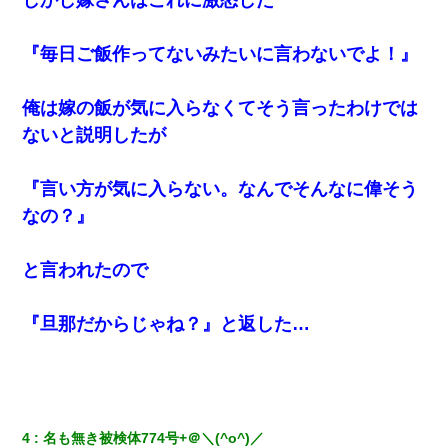
高1のとき男に襲われ、不妊の叔母に頼まれて出産。→叔母夫婦が
養子縁組してアメリカに子供を連れ帰った。→9・11で叔母夫婦が
亡くなってしまい…
『毎日ご飯作ってないみたいに言わないでよ！』
【悲報】お風呂で父親と姉が完全に行為してるんだが...
俺は嫁の飯が気に入らなくてそう言ったわけでは
ないと説明したが
13歳娘が元嫁のところから逃げてきた。どう扱ったらいいのかわ
からない
『言い方が気に入らない。なんでそんなに偉そう
なの？』
妻「ずっと好きだった人と一緒になりたいから、わかれてくださ
い」→離婚後、娘と実家で生活してると…
と言われたので
友人「酒の勢いで女先輩をホテルに連れ込んだｗｗｗｗｗ」俺
「…」
『旦那だからじゃね？』と返した…
私は家が貧しくて、手に職をつけようと看護師になった。だけど
卒業を控えた年の1月末、車にひかれて看護師になれなくなった。
中途採用のAが部長から呼び出された。Aはヘラヘラと部屋に入っ
ていき、1時間後に号泣しながら出てきて…
4
名も無き被検体774号+＠＼(^o^)／