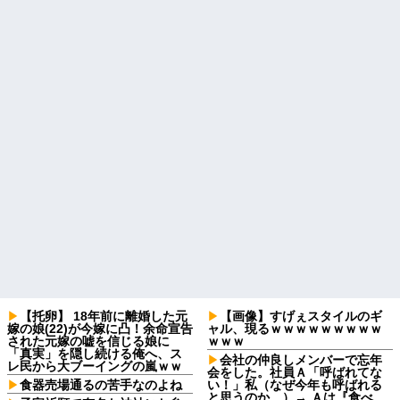
【托卵】 18年前に離婚した元
【画像】すげぇスタイルのギ
嫁の娘(22)が今嫁に凸！余命宣告
ャル、現るｗｗｗｗｗｗｗｗｗ
された元嫁の嘘を信じる娘に
ｗｗｗ
「真実」を隠し続ける俺へ、ス
会社の仲良しメンバーで忘年
レ民から大ブーイングの嵐ｗｗ
会をした。社員Ａ「呼ばれてな
食器売場通るの苦手なのよね
い！」私（なぜ今年も呼ばれる
と思うのか…）→ Ａは『食べ