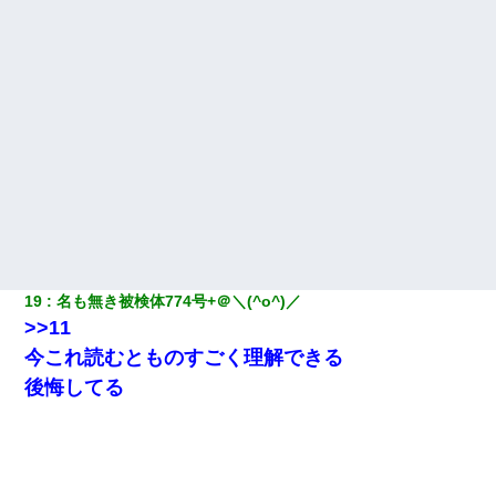
19
名も無き被検体774号+＠＼(^o^)／
>>11
今これ読むとものすごく理解できる
後悔してる