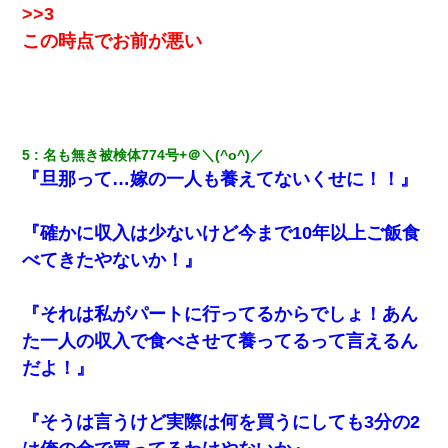
>>3
この時点でお前が悪い
【衝撃】ある工場に配属すると、女の人がみんな退職してしま
う。会社「仕事がハードだし田舎で娯楽も少ないからキツイの
か…」→ 実際は違った
兄の新しい嫁がやらかしすぎて辛い。当たり前のように実家や姪
の幼稚園に来る
5
名も無き被検体774号+＠＼(^o^)／
『旦那って…嫁の一人も養えてないくせに！！』
姉旦那の友達「ほんとのパパだよ～」私のお腹を触ってほざく。
→思わず手を叩いて振り払ったら…
『確かに収入は少ないけど今まで10年以上ご飯食
宅飲みで女友達の乳を見てしまった・・・
べてきたやないか！』
ずっとニートだと思ってた同居の義弟が投資で旦那より稼いでる
『それは私がパートに行ってるからでしょ！あん
とか知らなかった…
た一人の収入で食べさせて養ってるって言えるん
だよ！』
三年働いてたパートを突然クビになった。しかし元職場の主要取
引先のトップが母方の叔父だったので…
『そうは言うけど実際は何を買うにしても3分の2
結婚生活10ヶ月目で嫁から一方的に「もう冷めた」と離婚切り出