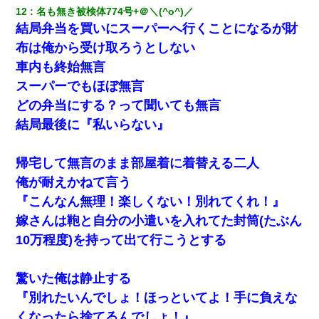
12
名も無き被検体774号+＠＼(^o^)／
結局弁当を買いにスーパーへ行くことになるが財
布は俺から受け取ろうとしない
車内も終始無言
スーパーでもほぼ無言
どの弁当にする？って聞いても無言
結局最後に『私いらない』
帰宅して無言のまま部屋着に着替える二人
俺が耐えかねて言う
『こんなん無理！楽しくない！別れてくれ！』
嫁さんは鞄と自分の小遣いを入れてた封筒(たぶん
10万程度)を持って出て行こうとする
驚いた俺は静止する
『別れたいんでしょ！ほっといてよ！手に負えな
くなったら捨てるんでしょ！』