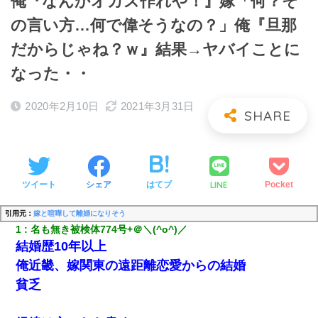
俺『なんかオカズ作れや！』嫁「何？そ
の言い方…何で偉そうなの？」俺『旦那
だからじゃね？ｗ』結果→ヤバイことに
なった・・
2020年2月10日
2021年3月31日
LINE
ツイート
シェア
はてブ
Pocket
引用元：
嫁と喧嘩して離婚になりそう
1
名も無き被検体774号+＠＼(^o^)／
結婚歴10年以上
俺近畿、嫁関東の遠距離恋愛からの結婚
貧乏