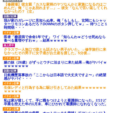
タ
【修羅場】彼女親「カスな家柄のヤツなんかと家族になるのはご
めんだ」俺「じゃあ別れます…」→ 彼女「なんで言い返してくれ
後続車にクラクションを鳴ら
なかったの？（泣」
され彼氏が逆切れ。「何クラク
ション鳴らしてんだ！降りてこ
いよ！」と怒鳴りだし...
我が家のガレージに見知らぬ車。俺「もしもし、玄関にもシャッ
【衝撃】報酬100万円超の治験
ターリモコンあるだろ？DOWNのボタン押してｗ」→ 待つこと１
募集がこちらｗｗｗｗｗ(※画像
時間弱・・・
あり)
【ネット騒然】惨殺されたタ
医者「糖尿病で余命1年です」 ワイ「知らんわｗどうせ死ぬなら
ワマン頂き女子のこの動画、す
食べる量増やすわｗ」→結果ｗｗｗｗｗ
げえええええｗｗｗｗｗｗｗｗ
ｗｗｗ
クラスで一人無口で誰とも話さない男子がいた。→修学旅行に来
【愕然】白のクラウン俺氏、
なかったその男子に女子達がお土産を渡した。5分後…
高速道路左車線を制限速度で走
った結果wwwwwwwwwwww
嫁の妹（26歳）がずっとウチに泊まりに来た結果→俺がヤバイｗ
百年の恋12-899 食べた量を
ｗｗｗｗｗｗｗ
張り合ってくる
【悲報】佐藤輝明・・・２軍
日航機墜落事故の「ここからは日本語で大丈夫ですよ〜」の絶望
でも盛大にやらかす←あまり悲
感がヤバイ・・・
しませないでくれ
生保レディと行為する為に駆け引きしてみた結果ｗｗｗｗｗｗｗ
ｗｗｗｗｗ
私は家が貧しくて、手に職をつけようと看護師になった。だけど
卒業を控えた年の1月末、車にひかれて看護師になれなくなった。