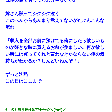
は俺の金で買ってるわけやないか』
された
嫁さん黙ってシクシク泣く
9月に付き合い始めたけどこの、この人と結婚はないわと判断して
別れた。その元彼が交通事故で重体になっているらしく…
このへんからあんまり覚えてないがたぶんこんな
流れ
【悲報】嫁がワイのこと嫌いっぽいから単身赴任した結果
『収入を全部お前に預けてる俺にしたら欲しいも
日航機墜落事故の「ここからは日本語で大丈夫ですよ〜」の絶望
のが好きな時に買えるお前が羨ましい。何か欲し
感がヤバイ・・・
い時には買ってくれと言わなきゃならない俺の気
持ちがわかるか？しんどいねんぞ！』
彼女にプロポーズしてOK貰った俺、告げられた結婚条件にブチ切
れて無事婚約破棄・・・
ずっと沈黙
義兄嫁が義実家で「コロナ陽性だったからこのまま療養させて下
この日はここまで
さい」と言い出してド修羅場になった
彼女(37)の情欲がえげつない件ｗｗｗｗｗｗｗ
婚活パーティーでよく会う美女がいた。こんな完璧な容姿を持っ
6
名も無き被検体774号+＠＼(^o^)／
てしても結婚て難しいんだなぁ…と思ってた