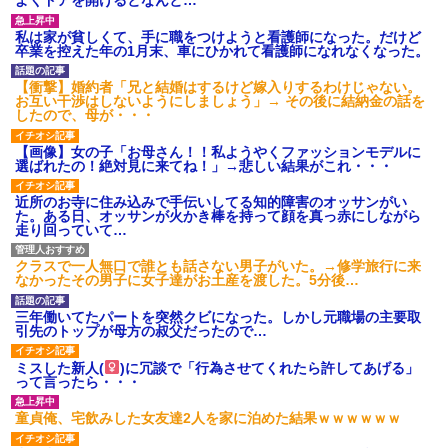
よくドアを開けるとなんと…
私は家が貧しくて、手に職をつけようと看護師になった。だけど
卒業を控えた年の1月末、車にひかれて看護師になれなくなった。
【衝撃】婚約者「兄と結婚はするけど嫁入りするわけじゃない。
お互い干渉はしないようにしましょう」→ その後に結納金の話を
したので、母が・・・
【画像】女の子「お母さん！！私ようやくファッションモデルに
選ばれたの！絶対見に来てね！」→悲しい結果がこれ・・・
近所のお寺に住み込みで手伝いしてる知的障害のオッサンがい
た。ある日、オッサンが火かき棒を持って顔を真っ赤にしながら
走り回っていて…
クラスで一人無口で誰とも話さない男子がいた。→修学旅行に来
なかったその男子に女子達がお土産を渡した。5分後…
三年働いてたパートを突然クビになった。しかし元職場の主要取
引先のトップが母方の叔父だったので…
ミスした新人(
)に冗談で「行為させてくれたら許してあげる」
って言ったら・・・
童貞俺、宅飲みした女友達2人を家に泊めた結果ｗｗｗｗｗｗ