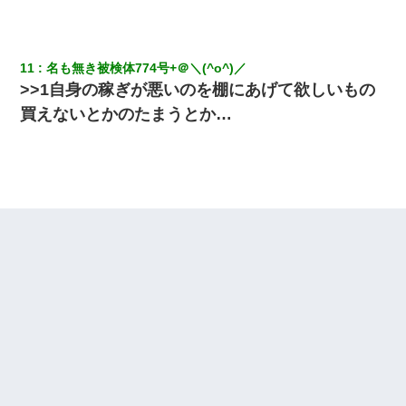
11
名も無き被検体774号+＠＼(^o^)／
>>1自身の稼ぎが悪いのを棚にあげて欲しいもの
買えないとかのたまうとか…