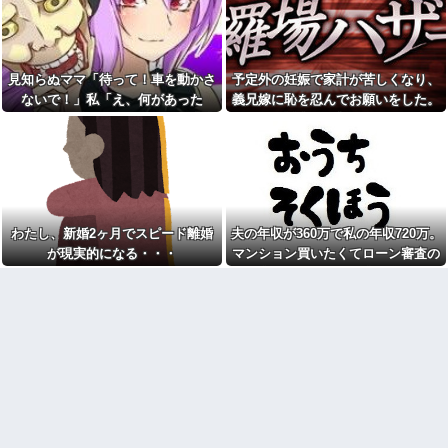
でバリアフリーの家を建てた。
スープカレー流行期にジャガ
だが俺には作戦があった
イモ煮崩れでドロドロの「大惨
事カレー」を錬成してしまった
私は中2女子です。現在不登校
私、怒る母「こんなのスープカ
で、主にお金のかからない家事
レーじゃない！」→私「作り直
を担当してます
す？」→母「捨てるの禁止！」
見知らぬママ「待って！車を動かさ
予定外の妊娠で家計が苦しくなり、
結婚適齢期の頃、同棲失敗し
という逃げ場ゼロで理不尽すぎ
ないで！」私「え、何があった
義兄嫁に恥を忍んでお願いをした。
て婚約破棄になった。人と一緒
た
に暮らすのが向いてないらし
の！？」→慌てて降りると園長先生
その返事が予想外すぎて…
自動車学校で。俺「ここ一時
く、なんとかしたい...
停止ですよね？」教官「早く行
が激怒していて…
管理会社「エレベーターホー
け！」→指示どおり進んだ直
ルでは遊ばせないでください」
後、バイクと衝突してしまい…
私「うちの子じゃないんですけ
やった事を私に逐一報告して
ど…」→まさかの展開になり…
「お義姉さん凄いです」と言う
イケメンな男子が出てくるゲ
まで解放してくれない義兄嫁。
ームに浸かってた。2年前にオタ
そんな義兄嫁のこと、今日でさ
わたし、新婚2ヶ月でスピード離婚
夫の年収が360万で私の年収720万。
趣味を卒業してから私生活にや
らに嫌いになりました。その理
が現実的になる・・・
マンション買いたくてローン審査の
る気がなくなって焦ってる
由→
用紙書こうとしたら、夫が自分の年
トメ「うちも同居しましょ
マジでこれだけは日本製じゃ
う！」夫「分かったよ」私「え
ないとダメな物 、ガチで何があ
収欄に720万円って記入しやがった
っ…？」→数カ月後、夫が笑顔
る？
で語った同居計画の中身にトメ
【発見】発達っぽい奴の共通
絶句…
点って『立場を理解できない』
【悲報】へずまりゅう（35）
だよな
ボランティアのため熊本に行く
貧乏学生だった頃に付き合っ
も体調不良で病院に行く
たお嬢様の彼女。毎回持ってく
『これをしたら明確に体重が
る手土産が想像以上で複雑な気
増えた』ってこと挙げてけ
持ちになり…
wwwwwwwww
離婚調停中のトメ発言「躾の