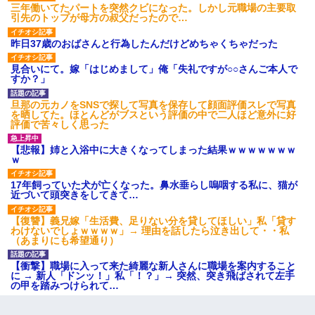
三年働いてたパートを突然クビになった。しかし元職場の主要取
引先のトップが母方の叔父だったので…
昨日37歳のおばさんと行為したんだけどめちゃくちゃだった
見合いにて。嫁「はじめまして」俺「失礼ですが○○さんご本人で
すか？」
旦那の元カノをSNSで探して写真を保存して顔面評価スレで写真
を晒してた。ほとんどがブスという評価の中で二人ほど意外に好
評価で苦々しく思った
【悲報】姉と入浴中に大きくなってしまった結果ｗｗｗｗｗｗｗ
ｗ
17年飼っていた犬が亡くなった。鼻水垂らし嗚咽する私に、猫が
近づいて頭突きをしてきて…
【復讐】義兄嫁「生活費、足りない分を貸してほしい」私「貸す
わけないでしょｗｗｗｗ」→ 理由を話したら泣き出して・・私
（あまりにも希望通り）
【衝撃】職場に入って来た綺麗な新人さんに職場を案内すること
に → 新人「ドンッ！」私「！？」→ 突然、突き飛ばされて左手
の甲を踏みつけられて…