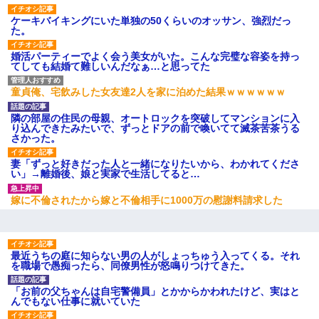
ケーキバイキングにいた単独の50くらいのオッサン、強烈だっ
た。
婚活パーティーでよく会う美女がいた。こんな完璧な容姿を持っ
てしても結婚て難しいんだなぁ…と思ってた
童貞俺、宅飲みした女友達2人を家に泊めた結果ｗｗｗｗｗｗ
隣の部屋の住民の母親、オートロックを突破してマンションに入
り込んできたみたいで、ずっとドアの前で喚いてて滅茶苦茶うる
さかった。
妻「ずっと好きだった人と一緒になりたいから、わかれてくださ
い」→離婚後、娘と実家で生活してると…
嫁に不倫されたから嫁と不倫相手に1000万の慰謝料請求した
最近うちの庭に知らない男の人がしょっちゅう入ってくる。それ
を職場で愚痴ったら、同僚男性が怒鳴りつけてきた。
「お前の父ちゃんは自宅警備員」とかからかわれたけど、実はと
んでもない仕事に就いていた