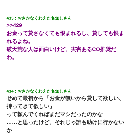
【悲報】お風呂で父親と姉が完全に行為してるんだが...
433
おさかなくわえた名無しさん
裁判官「お互いに最後に言いたいことはありますか」バカ夫
>>429
「…」A「夫を一発殴らせてほしい」裁判官「どうぞ」
お金って貸さなくても恨まれるし、貸しても恨ま
れるよね。
近所のお寺に住み込みで手伝いしてる知的障害のオッサンがい
た。ある日、オッサンが火かき棒を持って顔を真っ赤にしながら
破天荒な人は面白いけど、実害あるCO推奨だ
走り回っていて…
わ。
新卒の女性社員に1年半ストーカーされていた。俺「マジで怖い」
上司「話をしてみる」→女性社員「実は10数年前に…」
３２歳俺「ずっと好きでした！！付き合って下さい！」 ２５歳
彼女「うん！！絶対幸せになろうね！！！！」 → ７年後ｗｗ
434
おさかなくわえた名無しさん
ｗｗｗ
せめて最初から「お金が無いから貸して欲しい、
持ってきて欲しい」
放置子が病院送りになったらしい → 俺（二度と帰ってくるなよ…
って頼んでくればまだマシだったのかな
嫁を半身不随にしやがった恨みは、正直こんなもんじゃ晴れな
い）
……と思ったけど、それじゃ誰も助けに行かない
か