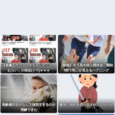
【画像】かつての天下人「マックス
【動画】女子高生陸上競技会、開始
むらい」の現在(イマ)ｗｗｗ
9秒で乳〇が見えるハプニング
⇒！！！！
高齢婚活女がなんで強気すぎるのか
彼女に別れを切り出されたんやけど
理解できた