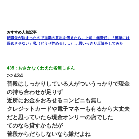
隣室のお婆ちゃん「下階からの異臭に困ってる、今もすっごく臭
い」私「変だなあ～なにも臭わないよ」→ その後。警察『絶対に
窓とドアを開けないで』
私『貯金貯まったし、やっと家建てられるね！』夫「実家を二世
帯住宅にした。それに貯金使った」→私『離婚しよう』夫「え
っ」私『使った貯金はあげるから』→すると…
転職先が決まったので退職の意思を伝えたら。上司「無責任」「簡単には
辞めさせない」私（どうせ辞めるし…）→ 思いっきり反論をしてみた
アパートのドアに『ハンザイ者！この人はさいあくの人です』と
張り紙が！大家「面倒はごめんだよ」私「はあ」→警察に行き、
見回りで犯人が捕まったが、それが…｜生活｜ヌルポあんてな
435
おさかなくわえた名無しさん
>>434
父親がくも膜下出血で突然ﾀﾋ。→母の貯金が0なことが判明。→母
「私を家に置いてほしい、どうか見捨てないで(土下座」俺・嫁
普段はしっかりしている人がついうっかりで現金
「…」
の持ち合わせが足りず
近所にお金をおろせるコンビニも無し
嫁が涙声で『会いたいね』とか言っているのが聞こえた。俺「こ
んな時間に誰と電話してんの？」嫁「ごめんなさい…！（大号
クレジットカードや電子マネーも有るから大丈夫
泣」俺（キターー）→
だと思っていたら現金オンリーの店でした
てのなら貸すかもだが
22歳の頃、父に36歳の男性とお見合いをしてくれと頼まれた。父
の親会社の経営者の息子さんだったので、父も喜んで私の写真を
普段からだらしないなら嫌だよね
送ったんだが→