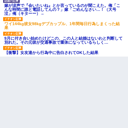
嫁が涙声で『会いたいね』とか言っているのが聞こえた。俺「こ
んな時間に誰と電話してんの？」嫁「ごめんなさい…！（大号
泣」俺（キターー）→
ワイ144kg彼女98kgデブカップル、1年間毎日行為しまくった結
果
9月に付き合い始めたけどこの、この人と結婚はないわと判断して
別れた。その元彼が交通事故で重体になっているらしく…
【衝撃】女友達から行為中に告白されてOKした結果