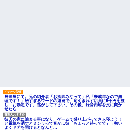
【画像】美人インフルエンサ
なってない嫁に虐げられる息子
ーさん「20歳でアルファード一
が可哀想で可哀想で。私達夫婦
括で買えちゃう私って素敵」←
は夜も眠れず主人は心臓病で倒
これってガチなん？それともネ
れた。嫁子はヒトゴロシだ。逮
タなん？w w w w w w w w w
捕して欲しい」
【悲報】熊本さんの地震、し
姪を預かって高校に通わせる
つこい・・・
ことになったら、姪の同級生の
親がうちの娘も預かれと
【動画】高校生さん、文化祭
でコーヒーカップを作って大盛
【愕然】嫁の浮気相手がまさ
りあがり←なんかどっかで見た
かの同性で俺の対応に困惑なん
ことあると話題に
だが？
トメ「お腹の子は孫と認めな
主な税金の成り立ちを調べて
い！」とイキるクソトメに父親
みたよ
不明のコトメ子を引き合いに出
した私。トメ「米軍の血筋
よ！」私「〇〇じゃないです
か」←...
ハードオフに売っていた4万
4000円のフィギュアがヤバすぎ
るｗｗｗｗｗｗ「こんな高い
の？ｗｗ」「逆に超安い」
居酒屋にて。兄の紹介者「お酒飲みなって」私「未成年なので無
私「ちょっと、人の家の金庫
理です！」酷すぎるワードの連発で、耐えきれず店員に5千円を渡
触らないでよ！」キチママ『そ
し「お勘定です。逃がして下さい」その後、録音内容を父に聞か
こに金庫があったから、開けて
せたら...
みようとしただけ☆』義兄「泥
は出てけ！二度と来るな！」結
果・・・
彼氏の家に泊まる事になり、ゲームで盛り上がってさぁ寝よう！
私「初めて飲む味だけどなん
と電気を消すとミシッって音が…彼「ちょっと待ってて」→勢い
のお茶？」彼「ちっ！」私「」
よくドアを開けるとなんと…