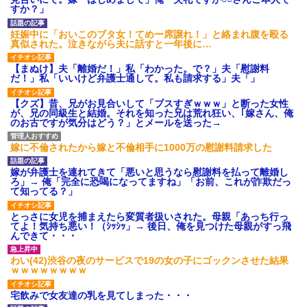
すか？」
妊娠中に「おいこのブタ女！てめー席譲れ！」と絡まれ腹を殴る
真似された。泣きながら夫に話すと一年後に…
【まぬけ】夫「離婚だ！」私「わかった。で？」夫「慰謝料
だ！」私「いいけど弁護士通して。私も請求する」夫「」
【クズ】昔、兄がお見合いして「ブスすぎｗｗｗ」と断った女性
が、兄の同級生と結婚。それを知った兄は荒れ狂い、｢嫁さん、俺
のお古ですが気分はどう？」とメールを送った→
嫁に不倫されたから嫁と不倫相手に1000万の慰謝料請求した
嫁が弁護士を連れてきて「悪いと思うなら慰謝料を払って離婚し
ろ」→ 俺「完全に恐喝になってますね」「お前、これが詐欺だっ
て知ってる？」
とっさに女児を捕まえたら変質者扱いされた。母親「あっち行っ
てよ！気持ち悪い！（ｼｯｼｯ」→ 後日、俺を見つけた母親がすっ飛
んできて・・・
わい(42)渋谷の夜のサービスで19の女の子にゴックンさせた結果
ｗｗｗｗｗｗｗｗ
宅飲みで女友達の乳を見てしまった・・・