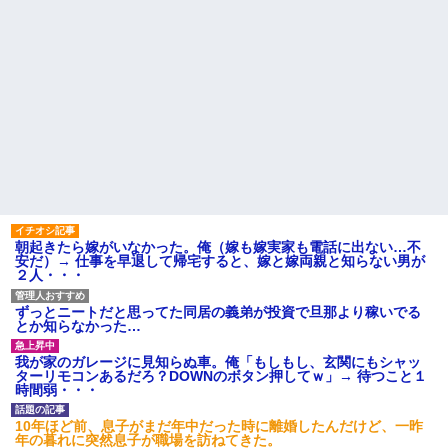
朝起きたら嫁がいなかった。俺（嫁も嫁実家も電話に出ない…不
安だ）→ 仕事を早退して帰宅すると、嫁と嫁両親と知らない男が
２人・・・
ずっとニートだと思ってた同居の義弟が投資で旦那より稼いでる
とか知らなかった…
我が家のガレージに見知らぬ車。俺「もしもし、玄関にもシャッ
ターリモコンあるだろ？DOWNのボタン押してｗ」→ 待つこと１
時間弱・・・
10年ほど前、息子がまだ年中だった時に離婚したんだけど、一昨
年の暮れに突然息子が職場を訪ねてきた。