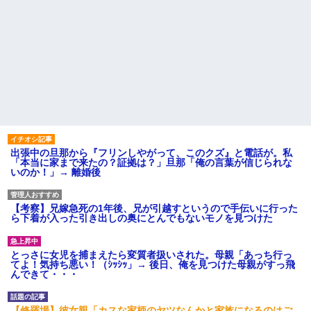
出張中の旦那から『フリンしやがって、このクズ』と電話が。私
「本当に家まで来たの？証拠は？」旦那「俺の言葉が信じられな
いのか！」→ 離婚後
【考察】兄嫁急死の1年後、兄が引越すというので手伝いに行った
ら下着が入った引き出しの奥にとんでもないモノを見つけた
とっさに女児を捕まえたら変質者扱いされた。母親「あっち行っ
てよ！気持ち悪い！（ｼｯｼｯ」→ 後日、俺を見つけた母親がすっ飛
んできて・・・
【修羅場】彼女親「カスな家柄のヤツなんかと家族になるのはご