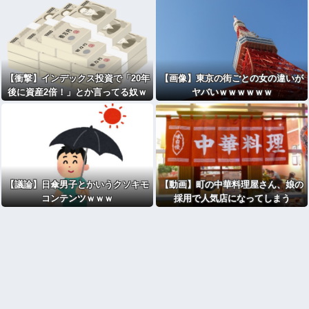
【衝撃】インデックス投資で「20年
【画像】東京の街ごとの女の違いが
後に資産2倍！」とか言ってる奴ｗ
ヤバいｗｗｗｗｗｗ
ｗｗｗｗ
【議論】日傘男子とかいうクソキモ
【動画】町の中華料理屋さん、娘の
コンテンツｗｗｗ
採用で人気店になってしまう