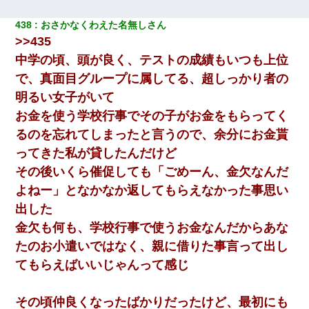
された
438
おさかなくわえた名無しさん
>>435
私「まとめ買いして冷凍ストックしてる」Ａ「ずるい！クレク
レ！」私「なんでよ」Ａ「ケーチ！バーカ！」→ 後日、Ａ旦那が
中学の頃、頭が良く、テストの成績もいつも上位
凸してきた
で、真面目グループに属してる、超しっかり者の
ワイ144kg彼女98kgデブカップル、1年間毎日行為しまくった結
明るい女子がいて
果
お金を使う学校行事でその子がお金をもらってく
るのを忘れてしまったと言うので、余分にお金貰
【衝撃】女友達から行為中に告白されてOKした結果
ってきた私が貸したんだけど
その後いくら催促しても「ごめーん、金欠なんだ
私（23）冗談のつもりで上司（27）に胸を揉ませた結果・・・
よねー」となかなか返してもらえなかった事思い
出した
体中に赤い蕁麻疹みたいなのができて、皮膚科にいったら「ジベ
ル薔薇色ひこう疹」という症状だと言われた
金欠も何も、学校行事で使うお金なんだからあな
たのお小遣いではなく、親に借りた事言って出し
てもらえばいいじゃんって感じ
その頃仲良くなったばかりだったけど、最初にも