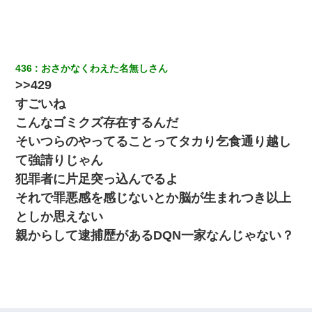
姉旦那の友達「ほんとのパパだよ～」私のお腹を触ってほざく。
→思わず手を叩いて振り払ったら…
436
おさかなくわえた名無しさん
妻が亡くなったんだけど正直ガチで嬉しい
>>429
すごいね
彼氏の家に泊まる事になり、ゲームで盛り上がってさぁ寝よう！
と電気を消すとミシッって音が…彼「ちょっと待ってて」→勢い
こんなゴミクズ存在するんだ
よくドアを開けるとなんと…
そいつらのやってることってタカり乞食通り越し
て強請りじゃん
今日夫の実家に泊ったんだけど、朝起きたら股間がなんかモッコ
リしてた
犯罪者に片足突っ込んでるよ
それで罪悪感を感じないとか脳が生まれつき以上
クラスで一人無口で誰とも話さない男子がいた。→修学旅行に来
としか思えない
なかったその男子に女子達がお土産を渡した。5分後…
親からして逮捕歴があるDQN一家なんじゃない？
私「結婚やめるわ」 婚約者「え？なんでなんで？」 → 放置した
結果…｜生活｜ワロタあんてな
結婚生活10ヶ月目で嫁から一方的に「もう冷めた」と離婚切り出