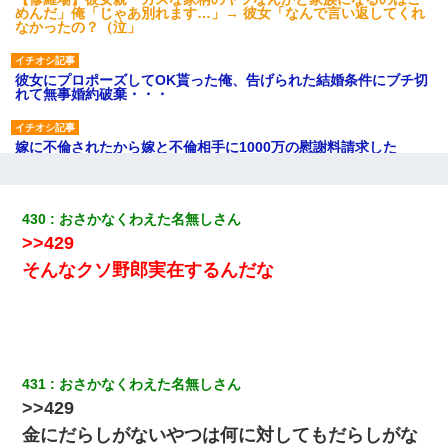
めんだ」俺「じゃあ別れます…」→ 彼女「なんで言い返してくれ
なかったの？（泣」
彼女にプロポーズしてOK貰った俺、告げられた結婚条件にブチ切
れて無事婚約破棄・・・
嫁に不倫されたから嫁と不倫相手に1000万の慰謝料請求した
生保レディと行為する為に駆け引きしてみた結果ｗｗｗｗｗｗｗ
ｗｗｗｗｗ
430
おさかなくわえた名無しさん
>>429
ずっとニートだと思ってた同居の義弟が投資で旦那より稼いでる
そんなクソ野郎実在するんだな
とか知らなかった…
我が家のガレージに見知らぬ車。俺「もしもし、玄関にもシャッ
ターリモコンあるだろ？DOWNのボタン押してｗ」→ 待つこと１
時間弱・・・
431
おさかなくわえた名無しさん
>>429
俺「初対面でなに言ったか覚えてる？」嫁「臭いんだよ！キモオ
タ？だっけ？」俺「だいたい合ってる。で、なんで告白してきた
金にだらしがないやつは何に対してもだらしがな
の？」→