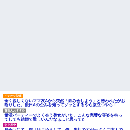
全く親しくないママ友Aから突然「飲み会しよう」と誘われたがお
断りした。後日Aの企みを知ってゾッとするやら腹立つやら！
婚活パーティーでよく会う美女がいた。こんな完璧な容姿を持っ
てしても結婚て難しいんだなぁ…と思ってた
見合いにて。嫁「はじめまして」俺「失礼ですが○○さんご本人で