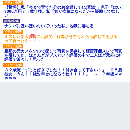
【驚愕】私「今まで育てた分のお金返してね(冗談)」息子「はい、
3000万円」→数年後。私「妹が病気になったから援助して欲し
い」→
ナンパにほいほい付いていった私、地獄に落ちる
ミスした新人(
)に冗談で「行為させてくれたら許してあげる」
って言ったら・・・
旦那の元カノをSNSで探して写真を保存して顔面評価スレで写真
を晒してた。ほとんどがブスという評価の中で二人ほど意外に好
評価で苦々しく思った
３２歳俺「ずっと好きでした！！付き合って下さい！」 ２５歳
彼女「うん！！絶対幸せになろうね！！！！」 → ７年後ｗｗ
ｗｗｗ