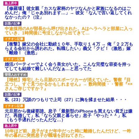
【GIF】JSのカンチョーワロ
タ
【修羅場】彼女親「カスな家柄のヤツなんかと家族になるのはご
めんだ」俺「じゃあ別れます…」→ 彼女「なんで言い返してくれ
後続車にクラクションを鳴ら
なかったの？（泣」
され彼氏が逆切れ。「何クラク
ション鳴らしてんだ！降りてこ
いよ！」と怒鳴りだし...
中途採用のAが部長から呼び出された。Aはヘラヘラと部屋に入っ
ていき、1時間後に号泣しながら出てきて…
【衝撃】報酬100万円超の治験
募集がこちらｗｗｗｗｗ(※画像
あり)
【衝撃】嫁父の会社に勤続１０年、手取り１４万 → 俺「２２万も
らえる会社から誘われた。転職したい」義父「クビ！（激怒」嫁
【ネット騒然】惨殺されたタ
「離婚！（激怒」
ワマン頂き女子のこの動画、す
げえええええｗｗｗｗｗｗｗｗ
ｗｗｗ
婚活パーティーでよく会う美女がいた。こんな完璧な容姿を持っ
てしても結婚て難しいんだなぁ…と思ってた
【愕然】白のクラウン俺氏、
高速道路左車線を制限速度で走
った結果wwwwwwwwwwww
【唖然】帰宅したら旦那のスポーツカーが消えていた。警察『目
百年の恋12-899 食べた量を
立つし、すぐ見つかるかもしれません』→ 数時間後・・警察『××
張り合ってくる
さんご存じですか？』
【悲報】佐藤輝明・・・２軍
でも盛大にやらかす←あまり悲
私（23）冗談のつもりで上司（27）に胸を揉ませた結果・・・
しませないでくれ
元旦那から復縁要請。息子「最新型のiPhoneも買えない貧乏は嫌
だ、再婚して」私「なら父親と暮らせ」息子「やった＾＾」私
（もう手遅れだったんだな…）
10年ほど前、息子がまだ年中だった時に離婚したんだけど、一昨
年の暮れに突然息子が職場を訪ねてきた。