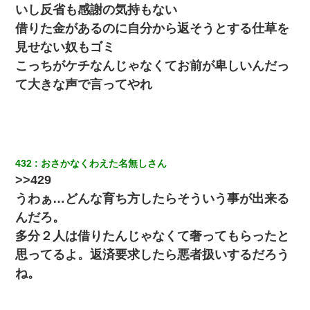
いし反省も感謝の気持もない
借りた金があるのに自分から返そうとする仕草を
9月に付き合い始めたけどこの、この人と結婚はないわと判断して
別れた。その元彼が交通事故で重体になっているらしく…
見せない奴もゴミ
こっちがケチなんじゃなくてお前が卑しいんだっ
【復讐】義兄嫁「生活費、足りない分を貸してほしい」私「貸す
て大きな声で言ってやれ
わけないでしょｗｗｗｗ」→ 理由を話したら泣き出して・・私
（あまりにも希望通り）
彼女との行為を録画した結果→衝撃の事実が判明したｗｗｗｗｗ
ｗ
432
おさかなくわえた名無しさん
>>429
元夫の連れ子「俺の結婚式の時くらい、母親としての責任を果た
そうとは思わないのか！」→どうも連れ子は…
うわぁ…どんな育ち方したらそういう事が出来る
んだろ。
新築の家で。クラクラするくらいの「白粉の匂い」が鼻につくも
多分２人は借りたんじゃなくて奢ってもらったと
嫁＆娘「そんな匂いしない…」ある日、友人奥「素敵なアンティ
ークですね！」俺（！？）
思ってるよ。返済要求したら悪者扱いするだろう
ね。
兄の新しい嫁がやらかしすぎて辛い。当たり前のように実家や姪
の幼稚園に来る