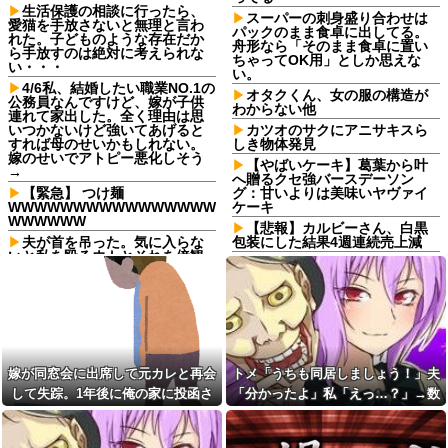
生活保護の相談に行ったら、
スーパーの刺身盛り合わせは
愛猫を手放さないと無理と言わ
パックのまま食卓に出してる。
れた。子どものような存在だか
舟形なら「そのまま食卓に置い
ら手放すのは絶対に考えられな
ちゃってOK用」としか思えな
い・・・
い。
4/6私、結婚したい職業NO.1の
オタクくん、女の服の構造が
公務員なんですけど、嫁が子供
わからない他
連れて家出した。全く理由は思
いつかないけど強いてあげると
カツオのサクにアニサキスら
すれば母のせいかもしれない。
しき物体発見
嫁のせいでアトピー悪化しそう
【やばいケーキ】葛葉から叶
→
へ贈るクセ強バースデーソン
【緊急】 つけ麺
グ：甘いよりは美味いヤヴァイ
WWWWWWWWWWWWWWWW
ケーキ
WWWWWW
【悲報】カルビーさん、白黒
夫が首を吊った。気に入らな
包装にした結果4週連続売上減
いと私を殴るウトとそれを傍観
友人「子供の頃、誕生日とク
するトメに生活費をくれない
リスマスとお年玉を一緒にされ
夫…地獄の義実家をでて離婚し
て本当に嫌だった！」と毎年愚
ようとしたら…夫にはとんでも
痴ってたのに……結婚式と入籍
ない秘密があった
を誕生日と同じ日に決定！←い
赤信号で追突してきた加害女
や、毎年の愚痴は何だったんだ
性、降りてこず謝罪ポーズ
よ！？
→「わざとじゃないのに保険使
医学部か旧帝の理系受けよと
嫁が同窓会に出席して元カレと再会
トメ「うちも同居しましょう！」夫
うの！？」と大号泣ｗｗ被害者
おもうんだが・・・
の私を悪者扱いし、旦那まで
して失踪。1年後に俺の家に投函さ
「分かったよ」私「えっ…？」→数
「妻を...
【悲報】火垂るの墓を見た小
れたものがこれ...
カ月後、夫が笑顔で語った同居計画
学生「おばさんがいじわる」←
妻が事故に遭い下半身が不自
これ！
の中身にトメ絶句…
由に。ローンで5000万円を組ん