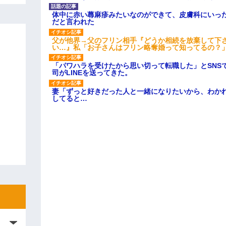
体中に赤い蕁麻疹みたいなのができて、皮膚科にいっ
だと言われた
父が他界→父のフリン相手『どうか相続を放棄して下
い…』私「お子さんはフリン略奪婚って知ってるの？」
「パワハラを受けたから思い切って転職した」とSNS
司がLINEを送ってきた。
妻「ずっと好きだった人と一緒になりたいから、わか
してると…