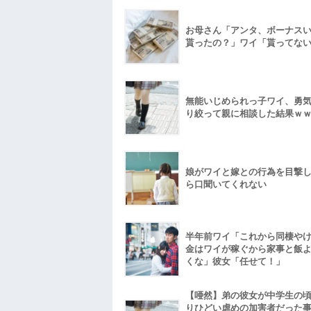
お母さん「アンタ、ボーナス
貰ったの？」ワイ「貰ってな
無能いじめられっ子ワイ、勇
り絞って親に相談した結果ｗ
娘がワイと嫁との行為を目撃
ら口聞いてくれない
半年前ワイ「これから同棲や
金はワイが稼ぐから家事と飯
くな」彼女「任せて！」
【唖然】弟の彼女が中学生の
りひどい虐めの加害者だった