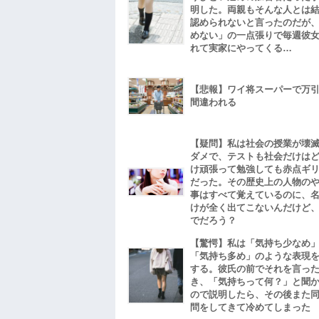
明した。両親もそんな人とは
認められないと言ったのだが
めない」の一点張りで毎週彼
れて実家にやってくる…
【悲報】ワイ将スーパーで万
間違われる
【疑問】私は社会の授業が壊
ダメで、テストも社会だけは
け頑張って勉強しても赤点ギ
だった。その歴史上の人物の
事はすべて覚えているのに、
けが全く出てこないんだけど
でだろう？
【驚愕】私は「気持ち少なめ
「気持ち多め」のような表現
する。彼氏の前でそれを言っ
き、「気持ちって何？」と聞
ので説明したら、その後また
問をしてきて冷めてしまった