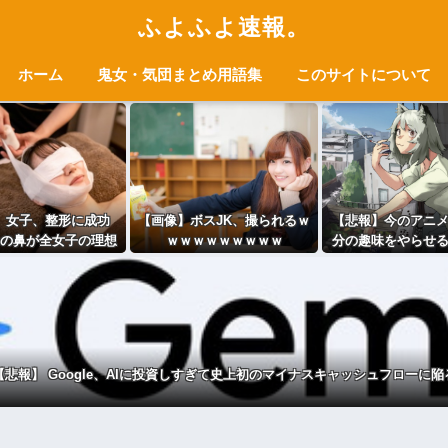
ふよふよ速報。
ホーム
鬼女・気団まとめ用語集
このサイトについて
】女子、整形に成功
【画像】ボスJK、撮られるｗ
【悲報】今のアニ
の鼻が全女子の理想
ｗｗｗｗｗｗｗｗｗ
分の趣味をやらせ
だと思う」⇒
に池沼役をやらせ
【悲報】 Google、AIに投資しすぎて史上初のマイナスキャッシュフローに陥