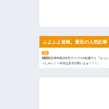
私「ちょっと、人の家の金庫触らないで
たから、開けてみようとしただけ☆』義兄
果・・・
私「初めて飲む味だけどなんのお茶？」
【GIF】JSのカンチョーワロタ
後続車にクラクションを鳴らされ彼氏が
んだ！降りてこいよ！」と怒鳴りだし...
【衝撃】報酬100万円超の治験募集がこち
【ネット騒然】惨殺されたタワマン頂き
ｗｗｗｗｗｗｗｗｗｗ
ふよふよ速報。最近の人気記事
【愕然】白のクラウン俺氏、高速道路左
wwwwwwwwwwww
百年の恋12-899 食べた量を張り合って
【悲報】佐藤輝明・・・２軍でも盛大に
関関同立卒年収350万スーパーの社員ワイ「らっし
れ
っしゃい！！今日は玉子が安いよぉ！！！」