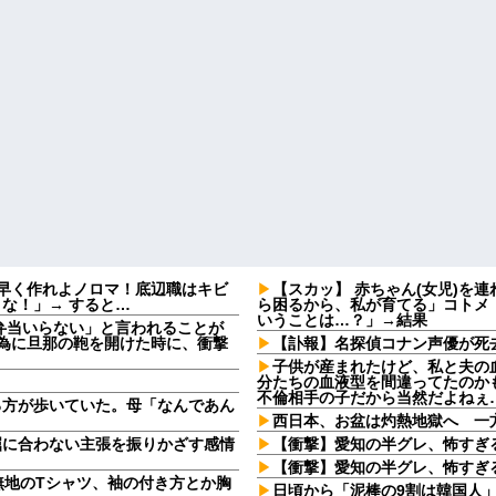
早く作れよノロマ！底辺職はキビ
【スカッ】 赤ちゃん(女児)を
な！」→ すると…
ら困るから、私が育てる」コトメ
いうことは…？」→結果
弁当いらない」と言われることが
る為に旦那の鞄を開けた時に、衝撃
【訃報】名探偵コナン声優が死去
子供が産まれたけど、私と夫の
分たちの血液型を間違ってたのか
不倫相手の子だから当然だよねぇ
る方が歩いていた。母「なんであん
西日本、お盆は灼熱地獄へ 一
屈に合わない主張を振りかざす感情
【衝撃】愛知の半グレ、怖すぎ
・
【衝撃】愛知の半グレ、怖すぎ
無地のTシャツ、袖の付き方とか胸
日頃から「泥棒の9割は韓国人