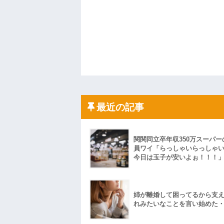
最近の記事
関関同立卒年収350万スーパー
員ワイ「らっしゃいらっしゃ
今日は玉子が安いよぉ！！！
姉が離婚して困ってるから支
れみたいなことを言い始めた