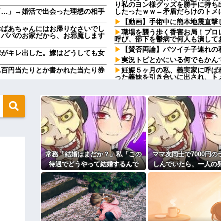
り私のヨン様グッズを勝手に持ち
「…」→婚活で出会った理想の相手
したったｗｗ←矛盾だらけのトメ
【動画】手術中に熊本地震直撃
おばあちゃんにはお帰りなさいでし
職場を襲う歩く香害お局！プロ
とパパのお家だから、お邪魔します
呼び、部下を鬱病で何人も潰して
【賛否両論】バツイチ子連れの
嫁がキレ出した。嫁はどうしても女
実況トピとかにいる何でもかん
ん百円当たりとか書かれた当たり券
妊娠５ヶ月の私、義実家に呼ば
った義妹を引き合いに出され、ト
言」に愕然←妊娠時期の操作とか
から髪を引っ張られ、子供が悪戯し
ら耳元でハサミの音がした！...
妻の浮氣が発覚。俺「離婚だ」
し、２週間後にまた浮気。俺「今
る！」俺「ご自由に＾＾」→結果
かしいだろ。団子屋で『団子食べな
取り放題でてんこ盛りにしてる
う、、、
になるのイヤです！」先生「分かっ
女「赤ちゃん抱っこしてみます
 w w w w
おおおおお）
省にタレコミしてみろ！意外と仕事
【画像】このボケて、破壊力あ
常務「結婚はまだか？」私「この
ママ友同士で7000円の
コトメの結婚式で、知らない間
待遇でどうやって結婚するんで
しんでいたら、一人の
ら性被害！？←コレマジならヤバく
旦那の同僚女が旦那の元カノ。
す？」→飲み会で本音を返したら
空気が凍りついた。そ
で残業したり二人で出張に行った
屋、ガチでエグいwwwwww
場が静まり返って…
は…
嘘つくのかな
で帰宅ｗｗｗｗｗｗ
休んだ翌日、先輩パートに申し
ィギュアがヤバすぎるｗｗｗｗｗｗ
た。このパートの性格悪くないか
主な税金の成り立ちを調べてみ