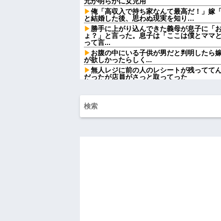
元が明らかに女児用
俺「高収入で持ち家なんて最高だ！」嫁
と結婚した後、思わぬ現実を知り…
勝手に上がり込んできた義母が息子に「
ょ？」と言った。息子は「ここは僕とママ
って言...
お腹の中にいる子供が男だと判明したら
が欲しかったらしく...
無人レジに前の人のレシートが残ってて
だったが店員がさっと取ってった
レストランで食事してたらいきなり後ろ
てるのかと思い注意しようと振り向こうとした
おばさんの一人旅
有吉「『俺テレビ見ない』って言う奴お
い』って言うか？」
【衝撃画像】中学生「先生！水泳で水着
た」→結果まさかの『こう』なってしまうw w w
お前ら急げ！怪しい外人みつけたら法務
するぞ？
【速報】NHK職員が番組出演タレントか
ねーか？
【画像】『菓子パン』だけ食べてる男の部
ワイの妻(35)、町内会の掃除から汗だく
ハードオフに売っていた4万4000円のフ
「こんな高いの？ｗｗ」「逆に超安い」