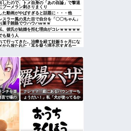
出したので、トメ自身の「あの自論」で撃退
にブーメラン刺さりまくり
した動画がやばすぎると話題に・・・他
レスラー風の見た目で自分を「〇〇ちゃん」
お菓子賄賂でウハウハwｗｗ
私、彼氏が結婚を拒む理由がコレｗｗｗｗｗ
でも疑う人
れて行ってきた。治療を経て妊娠５ヶ月にな
メから放たれた「耳を疑う理不尽すぎる一
超能力者かよ
妻の謝罪と子供の願いに根負けして再構築
度こそ離婚だ」妻「離婚するなら飛び降り
のはまあ見かけるが持ち帰りはなしでしょ
か～？w」ワイ（やめろおおおおおおおおお
りすぎてクッソワロタｗｗｗｗｗｗｗｗｗ
ランチを楽
クレママ「庭にあるバウンサーち
にお祝いの歌を弾き語りする事になってた
発言で場の
ょうだい！」私「犬が使ってるか
なのにしょっちゅうペアで仕事してて遅くま
の理由と
ら無理です」→断った数日後、庭
り。なんで「今度の出張は一人で行く」って
からまさかの物音が…
送りあるかと確認したらいきなりキレられ
？
たよ