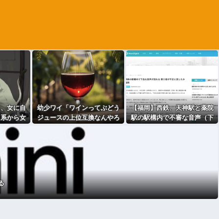
メ、女に自
幼少ワイ「ワインってぶどう
【福岡】西鉄、天神駅と薬院
る系から女
ジュースの上位互換なんやろ
駅の駅構内で不審な音声（下
る系へ変化
なぁ」
ネタ）が流れる 第三者が不
正に流したか
る