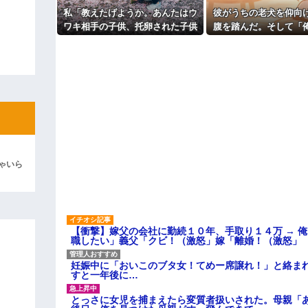
よ！」キチママ『そこに金庫があっ
「泥は出てけ！二度と来るな！」結
私「教えたげようか。あんたはウ
彼がうちの老犬を仰向
ワキ相手の子供、托卵された子供
腹を踏んだ。そして「
彼「ちっ！」私「」
だよｗ」A「いい加減なこという
いってわかって、おと
な！」私「みんな知ってるよ？か
るだろ」と…
逆切れ。「何クラクション鳴らして
わいそうだから言ってないだけ
ｗ」 → そしてAはA母に確認し
らｗｗｗｗｗ(※画像あり)
てしまう……..
女子のこの動画、すげえええええｗ
車線を制限速度で走った結果
くる
やらかす←あまり悲しませないでく
ゃいら
【衝撃】嫁父の会社に勤続１０年、手取り１４万 → 
職したい」義父「クビ！（激怒」嫁「離婚！（激怒」
妊娠中に「おいこのブタ女！てめー席譲れ！」と絡ま
すと一年後に…
とっさに女児を捕まえたら変質者扱いされた。母親「あ