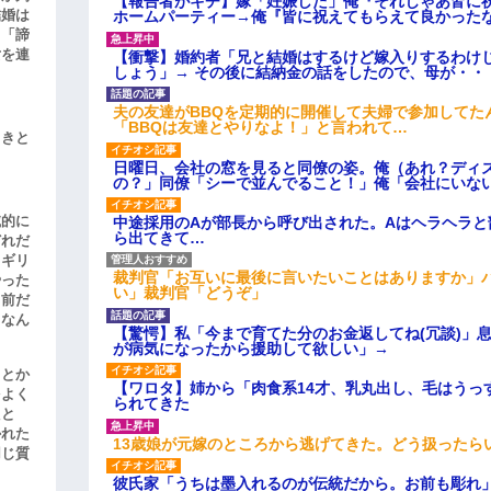
【報告者がキチ】嫁「妊娠した」俺『それじゃあ皆に
結婚は
ホームパーティー→俺『皆に祝えてもらえて良かった
、「諦
女を連
【衝撃】婚約者「兄と結婚はするけど嫁入りするわけ
しょう」→ その後に結納金の話をしたので、母が・・
夫の友達がBBQを定期的に開催して夫婦で参加してた
「BBQは友達とやりなよ！」と言われて…
引きと
日曜日、会社の窓を見ると同僚の姿。俺（あれ？ディ
の？」同僚「シーで並んでること！」俺「会社にいな
滅的に
中途採用のAが部長から呼び出された。Aはヘラヘラと
ら出てきて…
どれだ
リギリ
裁判官「お互いに最後に言いたいことはありますか」
やった
い」裁判官「どうぞ」
名前だ
、なん
【驚愕】私「今まで育てた分のお金返してね(冗談)」息
が病気になったから援助して欲しい」→
」とか
【ワロタ】姉から「肉食系14才、乳丸出し、毛はうっ
をよく
られてきた
たと
かれた
13歳娘が元嫁のところから逃げてきた。どう扱ったら
同じ質
彼氏家「うちは墨入れるのが伝統だから。お前も彫れ」