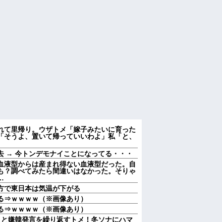
連れて里帰り。ウザトメ「嫁子みたいに育った
「そうよ、置いて帰っていいわよ」私「と、
 → 今トンデモナイことになってる・・・
血液型からは産まれ得ない血液型だった。自
も？調べてみたら間違いはなかった。そりゃ
…
方で東日本は気温が下がる
る⇒ｗｗｗｗ（※画像あり）
る⇒ｗｗｗｗ（※画像あり）
」と嫌韓発言を繰り返すトメ！冬ソナにハマ