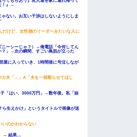
祝ってもらおう』友人達を家に連れ帰って
な！』→
じゃない。お互い干渉はしないようにしま
・
んだけど、女性側のリーダーみたいな人に
ズニーシーじゃ？）→俺電話「今何してん
い？」→次の瞬間、すごい鳥肌が立った
部屋に入っていき、1時間後に号泣しなが
バカ夫「…」A「夫を一発殴らせてほし
子「はい、3000万円」→数年後。私「妹
すら生えかけ」というタイトルで画像が送
いいのかわからない
 → 結果…