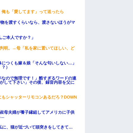
。俺も「愛してます」って送ったら
安物を渡すくらいなら、渡さないほうがマ
んご本人ですか？」
が判明。→母「私を家に置いてほしい、ど
鼻につくも嫁＆娘「そんな匂いしない…」
！？）
年なので無理です！」酷すぎるワードの連
逃がして下さい」その後、録音内容を父に
もシャッターリモコンあるだろ？DOWN
→叔母夫婦が養子縁組してアメリカに子供
い…
私に、猫が近づいて頭突きをしてきて…