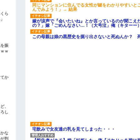
同じマンションに住んでる女性が鍵をわかりやすいと
んでみよう！」→ 結果
いくら
い」
嫁が涙声で『会いたいね』とか言っているのが聞こえ
の？」嫁「ごめんなさい…！（大号泣」俺（キターー
この母親は娘の黒歴史を掘り出さないと死ぬんか？ 
気を振
ｗｗｗ
してか
けど、
よろし
宅飲みで女友達の乳を見てしまった・・・
頃かな
事が判