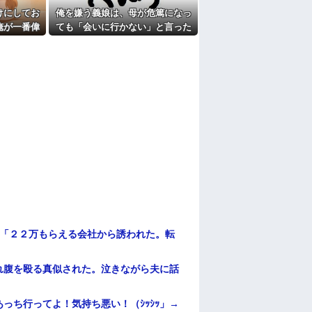
けにしてお
俺を嫌う義娘は、母が危篤になっ
俺が一番偉
ても「会いに行かない」と言った
なしくして
俺「２２万もらえる会社から誘われた。転
れ腹を殴る真似された。泣きながら夫に話
っち行ってよ！気持ち悪い！（ｼｯｼｯ」→