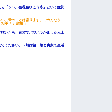
たら「ジベル薔薇色ひこう疹」という症状
さい、昔のことは謝ります。ごめんなさ
相手『 』結果→
で呟いたら、速攻でパワハラかました元上
れてください」→離婚後、娘と実家で生活