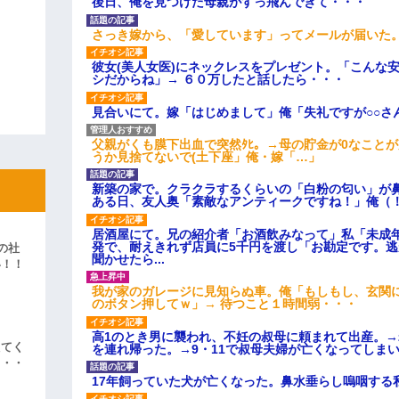
後日、俺を見つけた母親がすっ飛んできて・・・
さっき嫁から、「愛しています」ってメールが届いた
彼女(美人女医)にネックレスをプレゼント。「こんな
シだからね」→ ６０万したと話したら・・・
見合いにて。嫁「はじめまして」俺「失礼ですが○○さ
父親がくも膜下出血で突然ﾀﾋ。→母の貯金が0なこと
うか見捨てないで(土下座」俺・嫁「…」
新築の家で。クラクラするくらいの「白粉の匂い」が
ある日、友人奥「素敵なアンティークですね！」俺（
居酒屋にて。兄の紹介者「お酒飲みなって」私「未成
発で、耐えきれず店員に5千円を渡し「お勘定です。
の社
聞かせたら...
い！！
」
我が家のガレージに見知らぬ車。俺「もしもし、玄関に
のボタン押してｗ」→ 待つこと１時間弱・・・
高1のとき男に襲われ、不妊の叔母に頼まれて出産。
えてく
を連れ帰った。→9・11で叔母夫婦が亡くなってしま
・・・
17年飼っていた犬が亡くなった。鼻水垂らし嗚咽する