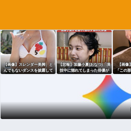
【画像】スレンダー美脚、と
【悲報】加藤小夏(おなつ)「演
【画像
んでもないダンスを披露して
技中に惚れてしまった俳優が
「この形
しまうwwwwwwwww
いる」