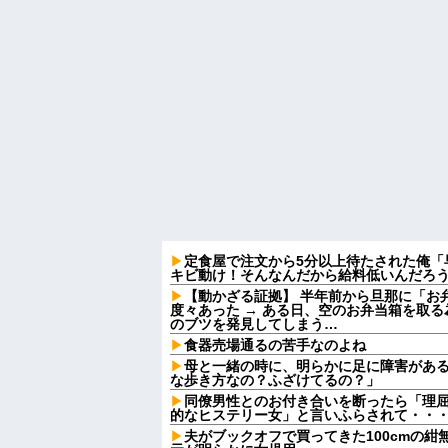
定食屋で注文から5分以上待たされた俺「
キビ動け！そんなんだから給料低いんだろう
【動かざる証拠】 半年前から旦那に「お
度々あった → ある日、空のお弁当箱を取
のブツを発見してしまう…
食器売場通るの苦手なのよね
母と一緒の時に、明らかに足に障害があ
な歩き方なの？ふざけてるの？」
同僚男性とのお付き合いを断ったら「理
的なヒステリー女」と言いふらされて・・
夫がブックオフで買ってきた100cmの紺