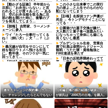
【動かざる証拠】 半年前から
この小さな出来事でこの実行
旦那に「お弁当いらない」と言
力の差よ…と人生そのものが心
われることが度々あった → ある
配になってしまう
日、空のお弁当箱を取る為に旦
【訃報】名探偵コナン声優が
那の鞄を開けた時に、衝撃のブ
死去 → 今トンデモナイことにな
ツを発見してしまう…
ってる・・・
【朗報】 吉野家、ラーメンチ
公園遊びの菓子交換が嫌だ。
ェーンに参入
大人数だと菓子食べ放題みたい
ワイ「たろー仕事行ってくる
になっちゃって身体にも歯にも
ね！（飼い犬）」犬「…？（ぷ
良くないし最悪
い」
プルデンシャル生命、営業自
義兄嫁が自宅をサロンにして
粛で社員は昼間からドジャース
姪を毎日ウトメへ預ける生活
観戦・うたた寝・資格勉強と
に。数年後、そのツケが一気に
FIRE達成を果たす
回ってきて…
「日本の反戦界隈終わってて
【前編】俺の娘の結婚が破談
草」と海自トマホークへの例の
に。だが彼氏は「2000万の土
界隈の反応が話題に、今になっ
地」を購入。こじれた二人は想
て存在に気付いてしまった結
像以上の修羅場に
果……
子供がバイトで貯めた資金で
ロッカーの現金が盗まれるも
旅行中の話だけど、ちょっとお
店長に疑われ激怒！10代キャバ
金足りないから貸してくれる？
嬢の私、自力でロッカー内にカ
って連絡きた
メラを仕掛けて犯人を特定した
激辛チャレンジの契約書にサイン
【前編】俺の娘の結婚が破談に。だ
ら同僚の女だった…警察へ行く
勤務中のはずの彼氏を偶然見
と言って止められ、加害者に泣
し、チャレンジしたらとんでもない
が彼氏は「2000万の土地」を購入。
かけた場所がまさかのパチ店だ
かれながら大揉めして・・・
った。楽しそうな姿を見た私は
事態になった。救急車運ばれ胃の洗
こじれた二人は想像以上の修羅場に
思わず固まり…
【神対応】任天堂、熊本地震
浄や入院2日で10万超えて...
の被災者向けに製品修理を無償
激辛チャレンジの契約書にサ