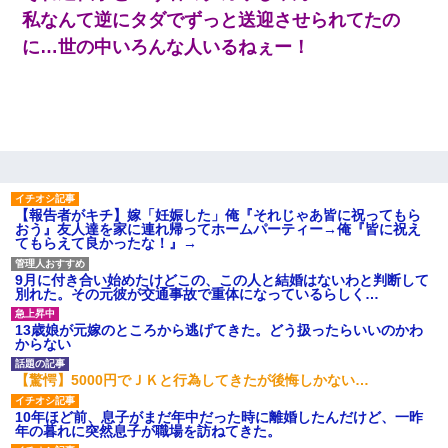
私なんて逆にタダでずっと送迎させられてたの
に…世の中いろんな人いるねぇー！
【報告者がキチ】嫁「妊娠した」俺『それじゃあ皆に祝ってもら
おう』友人達を家に連れ帰ってホームパーティー→俺『皆に祝え
てもらえて良かったな！』→
9月に付き合い始めたけどこの、この人と結婚はないわと判断して
別れた。その元彼が交通事故で重体になっているらしく…
13歳娘が元嫁のところから逃げてきた。どう扱ったらいいのかわ
からない
【驚愕】5000円でＪＫと行為してきたが後悔しかない…
10年ほど前、息子がまだ年中だった時に離婚したんだけど、一昨
年の暮れに突然息子が職場を訪ねてきた。