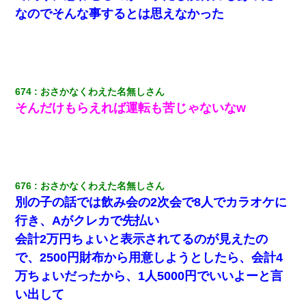
夫婦が養子縁組してアメリカに子供を連れ帰った。→9・11
なのでそんな事するとは思えなかった
で叔母夫婦が亡くなってしまい…
【悲報】姉と入浴中に大きくなってしまった結果ｗｗｗｗ
ｗｗｗｗ
674
おさかなくわえた名無しさん
彼女(美人女医)にネックレスをプレゼント。「こんな安物を
そんだけもらえれば運転も苦じゃないなw
渡すくらいなら、渡さないほうがマシだからね」→ ６０万
したと話したら・・・
676
おさかなくわえた名無しさん
別の子の話では飲み会の2次会で8人でカラオケに
行き、Aがクレカで先払い
会計2万円ちょいと表示されてるのが見えたの
で、2500円財布から用意しようとしたら、会計4
万ちょいだったから、1人5000円でいいよーと言
い出して