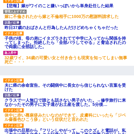
【悲報】嫁がワイのこと嫌いっぽいから単身赴任した結果
嫁に不倫されたから嫁と不倫相手に1000万の慰謝料請求した
昨日37歳のおばさんと行為したんだけどめちゃくちゃだった
子供の頃、母の弟にイタズラされてて中学に入ってから関係を持
ってしまった。拒絶したら「全部バラしてやる」と脅迫されたの
で両親に全部話した。
32歳ワイ、34歳の可愛い女と付き合うも現実を知ってしまい無事
死亡・・・
夫に癌の余命宣告。その闘病中に長女から信じられない言葉を受
けた
クラスで一人無口で誰とも話さない男子がいた。→修学旅行に来
なかったその男子に女子達がお土産を渡した。5分後…
体中に赤い蕁麻疹みたいなのができて、皮膚科にいったら「ジベ
ル薔薇色ひこう疹」という症状だと言われた
出張中の旦那から『フリンしやがって、このクズ』と電話が。私