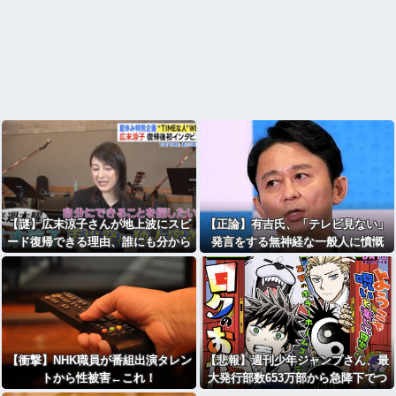
【謎】広末涼子さんが地上波にスピ
【正論】有吉氏、「テレビ見ない」
ード復帰できる理由、誰にも分から
発言をする無神経な一般人に憤慨
ない・・・
【衝撃】NHK職員が番組出演タレン
【悲報】週刊少年ジャンプさん、最
トから性被害←これ！
大発行部数653万部から急降下でつ
いに100万部を割ってしまう