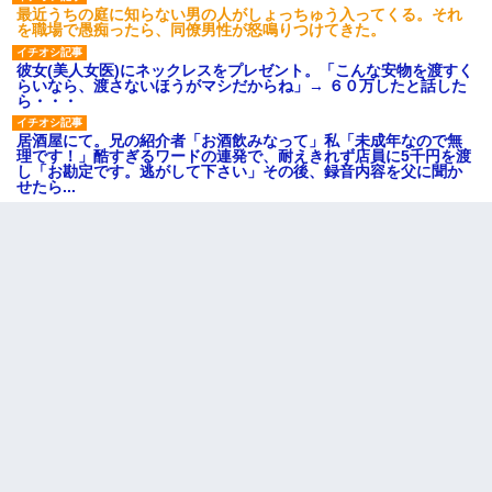
最近うちの庭に知らない男の人がしょっちゅう入ってくる。それ
を職場で愚痴ったら、同僚男性が怒鳴りつけてきた。
彼女(美人女医)にネックレスをプレゼント。「こんな安物を渡すく
らいなら、渡さないほうがマシだからね」→ ６０万したと話した
ら・・・
居酒屋にて。兄の紹介者「お酒飲みなって」私「未成年なので無
理です！」酷すぎるワードの連発で、耐えきれず店員に5千円を渡
し「お勘定です。逃がして下さい」その後、録音内容を父に聞か
せたら...