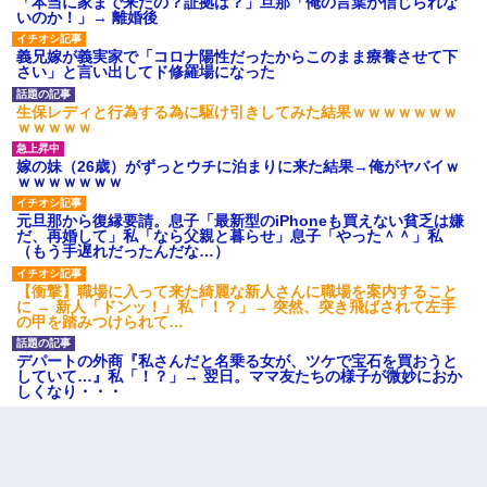
「本当に家まで来たの？証拠は？」旦那「俺の言葉が信じられな
いのか！」→ 離婚後
義兄嫁が義実家で「コロナ陽性だったからこのまま療養させて下
さい」と言い出してド修羅場になった
生保レディと行為する為に駆け引きしてみた結果ｗｗｗｗｗｗｗ
ｗｗｗｗｗ
嫁の妹（26歳）がずっとウチに泊まりに来た結果→俺がヤバイｗ
ｗｗｗｗｗｗｗ
元旦那から復縁要請。息子「最新型のiPhoneも買えない貧乏は嫌
だ、再婚して」私「なら父親と暮らせ」息子「やった＾＾」私
（もう手遅れだったんだな…）
【衝撃】職場に入って来た綺麗な新人さんに職場を案内すること
に → 新人「ドンッ！」私「！？」→ 突然、突き飛ばされて左手
の甲を踏みつけられて…
デパートの外商『私さんだと名乗る女が、ツケで宝石を買おうと
していて…』私「！？」→ 翌日。ママ友たちの様子が微妙におか
しくなり・・・