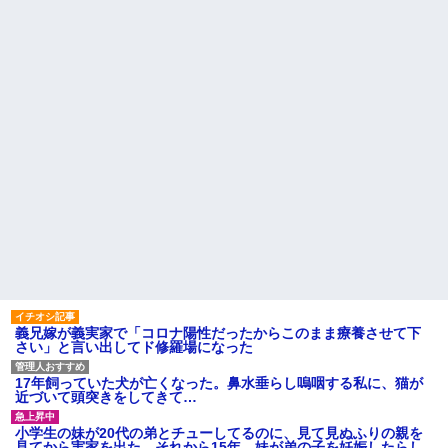
日産が社運をかけて発売する
ッククーラー』使ったことある
SUVｗｗｗｗｗｗｗ
か？
彼の実家に結婚のご挨拶に行
【衝撃】ジャンプストアで大
った。 彼父「本当にコイツでい
量注文→キャンセルを繰り返し
いの？」彼「なんだよ！結婚に
た32歳女を逮捕 238アカウン
反対なのか！？」彼母「落ち着
ト、総額43億円超「注文したこ
きなさい！（私）さん、実は...
とで欲求が満たされた」
ハードオフに売っていた4万
公園遊びの菓子交換が嫌だ。
4000円のフィギュアがヤバすぎ
大人数だと菓子食べ放題みたい
るｗｗｗｗｗｗ「こんな高い
になっちゃって身体にも歯にも
の？ｗｗ」「逆に超安い」
良くないし最悪
私「ちょっと、人の家の金庫
見合い相手は、坊ちゃん大学
触らないでよ！」キチママ『そ
医学部出身の勤務医で実家は開
こに金庫があったから、開けて
業医、30代半ば、次男。これは
みようとしただけ☆』義兄「泥
あかん！
は出てけ！二度と来るな！」結
【衝撃】帰宅すると嫁が赤ん
果・・・
坊産み落としそうに→それだけ
私「初めて飲む味だけどなん
では終わらなかった驚きの理由
のお茶？」彼「ちっ！」私「」
とはｗｗｗｗ
【GIF】JSのカンチョーワロ
主な税金の成り立ちを調べて
タ
みたよ
義兄嫁が義実家で「コロナ陽性だったからこのまま療養させて下
後続車にクラクションを鳴ら
さい」と言い出してド修羅場になった
され彼氏が逆切れ。「何クラク
ション鳴らしてんだ！降りてこ
いよ！」と怒鳴りだし...
17年飼っていた犬が亡くなった。鼻水垂らし嗚咽する私に、猫が
近づいて頭突きをしてきて…
【衝撃】報酬100万円超の治験
募集がこちらｗｗｗｗｗ(※画像
あり)
小学生の妹が20代の弟とチューしてるのに、見て見ぬふりの親を
見てから実家を出た。それから15年、妹が弟の子を妊娠したらし