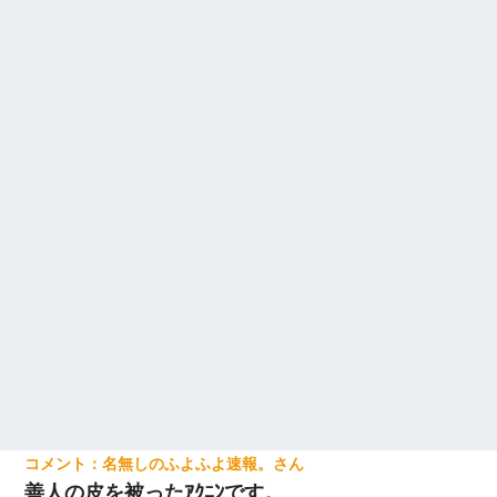
名無しのふよふよ速報。
善人の皮を被ったｱｸﾆﾝです。