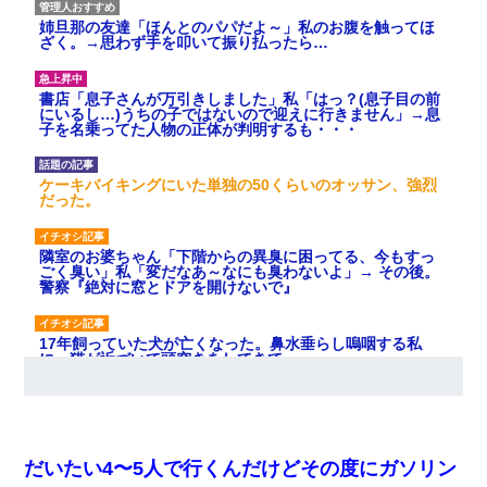
姉旦那の友達「ほんとのパパだよ～」私のお腹を触ってほ
ざく。→思わず手を叩いて振り払ったら…
書店「息子さんが万引きしました」私「はっ？(息子目の前
にいるし…)うちの子ではないので迎えに行きません」→息
子を名乗ってた人物の正体が判明するも・・・
ケーキバイキングにいた単独の50くらいのオッサン、強烈
だった。
隣室のお婆ちゃん「下階からの異臭に困ってる、今もすっ
ごく臭い」私「変だなあ～なにも臭わないよ」→ その後。
警察『絶対に窓とドアを開けないで』
17年飼っていた犬が亡くなった。鼻水垂らし嗚咽する私
に、猫が近づいて頭突きをしてきて…
10年ほど前、息子がまだ年中だった時に離婚したんだけ
ど、一昨年の暮れに突然息子が職場を訪ねてきた。
だいたい4〜5人で行くんだけどその度にガソリン
彼女にプロポーズしてOK貰った俺、告げられた結婚条件に