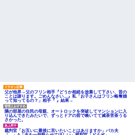
父が他界→父のフリン相手『どうか相続を放棄して下さい、昔の
ことは謝ります。ごめんなさい…』私「お子さんはフリン略奪婚
って知ってるの？」相手『 』結果→
隣の部屋の住民の母親、オートロックを突破してマンションに入
り込んできたみたいで、ずっとドアの前で喚いてて滅茶苦茶うる
さかった。
裁判官「お互いに最後に言いたいことはありますか」バカ夫
「…」A「夫を一発殴らせてほしい」裁判官「どうぞ」