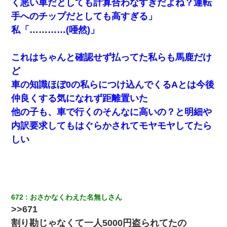
く悪い車だとしても計算合わなすぎだよね？運転
【唖然】帰宅したら旦那のスポーツカーが消えていた。警
察『目立つし、すぐ見つかるかもしれません』→ 数時間
手へのチップだとしても高すぎる」
後・・警察『××さんご存じですか？』
私「…………(唖然)」
夫の友達がBBQを定期的に開催して夫婦で参加してたんだ
けど、女性側のリーダーみたいな人に「BBQは友達とやり
これはちゃんと確認せず払ってた私らも馬鹿だけ
なよ！」と言われて…
ど
車の知識ほぼ0の私らにつけ込んでくるAとは今後
スマホを与えられて、中学卒業する頃にはすっかり女叩き
に洗脳された弟が、大学進学のために一人暮らししたいと
仲良くする気になれず距離置いた
言い出した。
他の子も、車で行くのそんなに高いの？と明細や
【驚愕】5000円でＪＫと行為してきたが後悔しかない…
内訳要求してもはぐらかされてモヤモヤしてたら
しい
彼にプロポーズされたんだけど、実は資産家だと知って婚
約破棄した。B子「A男くんと別れたって本当？私が付き合
ってもいい？」
ナンパにほいほい付いていった私、地獄に落ちる
672
おさかなくわえた名無しさん
>>671
放置子が病院送りになったらしい → 俺（二度と帰ってくる
割り勘じゃなくて一人5000円盗られてたの
なよ…嫁を半身不随にしやがった恨みは、正直こんなもん