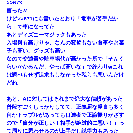
>>673
言ったw
新卒の女性社員に1年半ストーカーされていた。俺「マジで
けど>>671にも書いたとおり「電車が苦手だか
怖い」上司「話をしてみる」→女性社員「実は10数年前
に…」
ら」で車になってた
あとディズニーマジックもあった
【まぬけ】夫「離婚だ！」私「わかった。で？」夫「慰謝
入場料も高けりゃ、なんの変哲もない食事やお菓
料だ！」私「いいけど弁護士通して。私も請求する」夫
「」
子も高い、グッズも高い
なので交通費や駐車場代が高かった所で「そんく
旦那の元嫁「離婚したとはいえ、私が本来の妻。許可なく
結婚するなんてどういう神経してるの？離婚届を記入して
らいかかるんだ、やっぱ高いな」で終わりwこれ
持って来い」→笑いが止まらなくなり・・・
は調べもせず追求もしなかった私らも悪いんだけ
どね
さっき嫁から、「愛しています」ってメールが届いた。俺
も「愛してます」って送ったら
あと、Aに対してはそれまで絶大な信頼があった
【戦争】不妊の俺嫁に弟嫁が2日間4歳児を託児 俺嫁はそこ
普段すごくしっかりしてて、正義厨な発言も多く
まで気にしてなかったが、あまりにも子供が俺嫁に懐くの
で最後らへん顔引きつってた → そして弟嫁が迎えに来た翌
何かトラブルがあっても口達者で正論振りかざす
日…
ので「自分が正しい！相手が絶対的に悪い！」っ
て周りに思わせるのが上手だし説得力もあった
高1のとき男に襲われ、不妊の叔母に頼まれて出産。→叔母