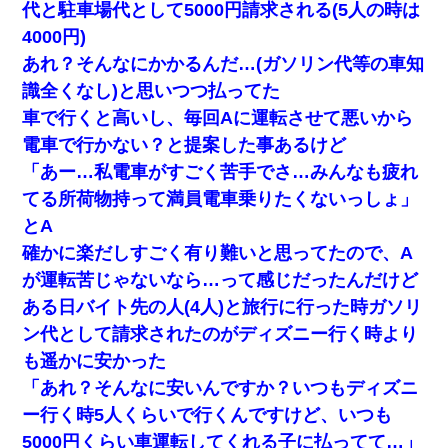
代と駐車場代として5000円請求される(5人の時は
ブチ切れて無事婚約破棄・・・
4000円)
あれ？そんなにかかるんだ…(ガソリン代等の車知
私『貯金貯まったし、やっと家建てられるね！』夫「実家
を二世帯住宅にした。それに貯金使った」→私『離婚しよ
識全くなし)と思いつつ払ってた
う』夫「えっ」私『使った貯金はあげるから』→すると…
車で行くと高いし、毎回Aに運転させて悪いから
電車で行かない？と提案した事あるけど
朝起きたら嫁がいなかった。俺（嫁も嫁実家も電話に出な
い…不安だ）→ 仕事を早退して帰宅すると、嫁と嫁両親と
「あー…私電車がすごく苦手でさ…みんなも疲れ
知らない男が２人・・・
てる所荷物持って満員電車乗りたくないっしょ」
とA
ワイ144kg彼女98kgデブカップル、1年間毎日行為しまく
った結果
確かに楽だしすごく有り難いと思ってたので、A
が運転苦じゃないなら…って感じだったんだけど
32歳ワイ、34歳の可愛い女と付き合うも現実を知ってしま
ある日バイト先の人(4人)と旅行に行った時ガソリ
い無事死亡・・・
ン代として請求されたのがディズニー行く時より
私「まとめ買いして冷凍ストックしてる」Ａ「ずるい！ク
も遥かに安かった
レクレ！」私「なんでよ」Ａ「ケーチ！バーカ！」→ 後
日、Ａ旦那が凸してきた
「あれ？そんなに安いんですか？いつもディズニ
ー行く時5人くらいで行くんですけど、いつも
何年か前に妹は離婚している。当時生まれた姪が義弟の子
5000円くらい車運転してくれる子に払ってて…」