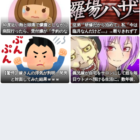
対応へ！さらに義援金5000万円
インし、チャレンジしたらとん
を寄付！！他
でもない事態になった。救急車
運ばれ胃の洗浄や入院2日で10万
ロッカーの現金が盗まれるも
超えて...
店長に疑われ激怒！10代キャバ
嬢の私、自力でロッカー内にカ
旦那「結婚５年目記念のプレ
40度近い熱と頭痛で朦朧としながら
従弟「研修だから泊めて」私「今は
メラを仕掛けて犯人を特定した
ゼント！」私「嬉しい！指輪
ら同僚の女だった…警察へ行く
病院行ったら、受付嬢が「予約のな
臨月なんだけど…」→断りきれず了
だ！」義家族「古い指輪はもう
と言って止められ、加害者に泣
いらないでしょ？」私「え
い人は診ません」と拒否された。タ
承したら、さらに図々しい要求まで
かれながら大揉めして・・・
っ…」→まさかの要求に…
クシーを呼ぶための電話も貸してく
飛び出して…
公園遊びの菓子交換が嫌だ。
旦那が仕事でやらかして、減
大人数だと菓子食べ放題みたい
れず...
給＆異動になった。旦那「会社
になっちゃって身体にも歯にも
辞めて来た」私「一体何をやら
良くないし最悪
かしたの？」旦那「…」→結
果…
明日が期末テストなのに勉強
もしないでテレビ見てる息子。
色々副業に手を出したけど、
【驚愕】嫁さんの浮気が判明→間男
義兄嫁が自宅をサロンにして姪を毎
消したら発狂し「俺は底辺高校
結局残業するのが1番稼げるな
でいいのｗバカだしｗ」って開
と対面してみた結果ｗｗｗ
日ウトメへ預ける生活に。数年後、
【画像】ワイ「アルファード
き直り。
そのツケが一気に回ってきて…
いいなあ。買いに行くか」店員
旦那を亡くして８年。介護す
「ほいっ見積もりな！」ワイ
るつもりでウトメと同居してた
「金額おかしくね？」←お前ら
のに「早く出て行け」とコトメ
もそう思うよな？？？？？
がうるさい。私もウトメも納得
【緊急】爆美女「すみませ
して同居してるんだから干渉し
ん。砲弾3つ持ってきました」警
ないでくれる！
察「！？」自衛隊「！？」→結
冷凍庫パンパン問題がずっと
果w w w w w w w w
付きまとっている。ふるさと納
【悲報】Z世代「なんでセルフ
税も頼みたいけれど入れる場所
レジなのに自分で商品通さない
がない
といけないんだ」
お前ら『ペルチェ素子の首ネ