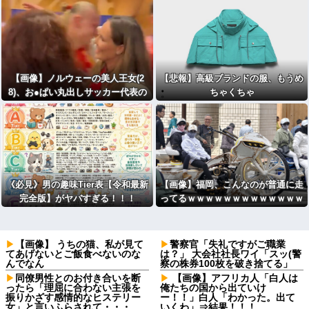
【画像】ノルウェーの美人王女(2
【悲報】高級ブランドの服、もうめ
8)、お●ぱい丸出しサッカー代表の
ちゃくちゃ
ロッカールームで健闘を称えるｗｗ
ｗｗｗｗ
《必見》男の趣味Tier表【令和最新
【画像】福岡、こんなのが普通に走
完全版】がヤバすぎる！！！
ってるｗｗｗｗｗｗｗｗｗｗｗｗｗ
ｗｗｗｗｗｗｗｗｗｗｗｗｗｗｗｗ
ｗｗｗｗｗｗｗｗｗｗｗ
【画像】 うちの猫、私が見て
警察官「失礼ですがご職業
てあげないとご飯食べないのな
は？」 大会社社長ワイ「スッ(警
んでなん
察の株券100枚を破き捨てる」
同僚男性とのお付き合いを断
【画像】アフリカ人「白人は
ったら「理屈に合わない主張を
俺たちの国から出ていけ
振りかざす感情的なヒステリー
ー！！」白人「わかった。出て
女」と言いふらされて・・・
いくわ」⇒結果！！！