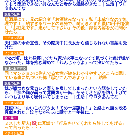
【ネット騒然】惨殺されたタ
くもう堕胎できない月なんだと母から連絡がきた…｜生活｜ワロ
ワマン頂き女子のこの動画、す
タあんてな
げえええええｗｗｗｗｗｗｗｗ
ｗｗｗ
居酒屋にて。兄の紹介者「お酒飲みなって」私「未成年なので無
【愕然】白のクラウン俺氏、
理です！」酷すぎるワードの連発で、耐えきれず店員に5千円を渡
高速道路左車線を制限速度で走
し「お勘定です。逃がして下さい」その後、録音内容を父に聞か
った結果wwwwwwwwwwww
せたら...
百年の恋12-899 食べた量を
張り合ってくる
夫に癌の余命宣告。その闘病中に長女から信じられない言葉を受
【悲報】佐藤輝明・・・２軍
けた
でも盛大にやらかす←あまり悲
しませないでくれ
小2の頃、妹と昼寝してたら家が火事になってて気づくと逃げ場が
なかった。妹を抱き締めて「ﾀﾋんじゃうよ」って泣いてたら…
同じマンションに住んでる女性が鍵をわかりやすいところに隠し
ている事に気づいた俺「忍びこんでみよう！」→ 結果
妹が嘘つきな元カレと寄りを戻してしまったという話をしていた
ら、旦那の顔が曇って雰囲気が一転。そそくさと話を切り上げて
いつもより早く寝付いてしまった…｜生活｜ワロタあんてな
妊娠中に「おいこのブタ女！てめー席譲れ！」と絡まれ腹を殴る
真似された。泣きながら夫に話すと一年後に…
ミスした新人(
)に冗談で「行為させてくれたら許してあげる」
って言ったら・・・