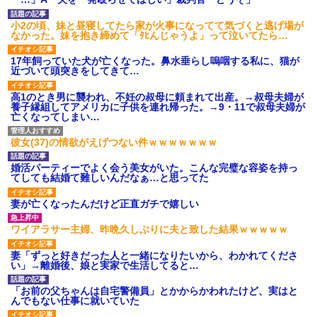
小2の頃、妹と昼寝してたら家が火事になってて気づくと逃げ場が
なかった。妹を抱き締めて「ﾀﾋんじゃうよ」って泣いてたら…
17年飼っていた犬が亡くなった。鼻水垂らし嗚咽する私に、猫が
近づいて頭突きをしてきて…
高1のとき男に襲われ、不妊の叔母に頼まれて出産。→叔母夫婦が
養子縁組してアメリカに子供を連れ帰った。→9・11で叔母夫婦が
亡くなってしまい…
彼女(37)の情欲がえげつない件ｗｗｗｗｗｗｗ
婚活パーティーでよく会う美女がいた。こんな完璧な容姿を持っ
てしても結婚て難しいんだなぁ…と思ってた
妻が亡くなったんだけど正直ガチで嬉しい
ワイアラサー主婦、昨晩久しぶりに夫と致した結果ｗｗｗｗｗ
妻「ずっと好きだった人と一緒になりたいから、わかれてくださ
い」→離婚後、娘と実家で生活してると…
「お前の父ちゃんは自宅警備員」とかからかわれたけど、実はと
んでもない仕事に就いていた