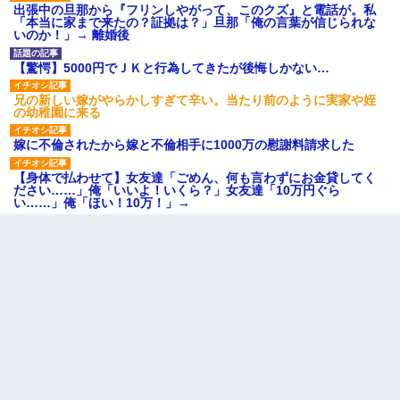
出張中の旦那から『フリンしやがって、このクズ』と電話が。私
「本当に家まで来たの？証拠は？」旦那「俺の言葉が信じられな
いのか！」→ 離婚後
【驚愕】5000円でＪＫと行為してきたが後悔しかない…
兄の新しい嫁がやらかしすぎて辛い。当たり前のように実家や姪
の幼稚園に来る
嫁に不倫されたから嫁と不倫相手に1000万の慰謝料請求した
【身体で払わせて】女友達「ごめん、何も言わずにお金貸してく
ださい……」俺「いいよ！いくら？」女友達「10万円ぐら
い……」俺「ほい！10万！」→