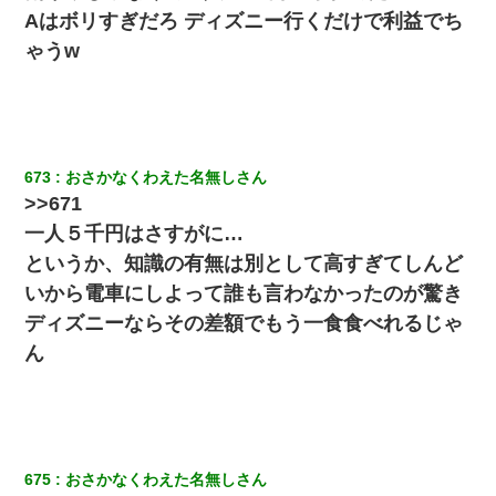
じゃ晴れない）
Aはボリすぎだろ ディズニー行くだけで利益でち
ゃうw
【ワロタ】姉から「肉食系14才、乳丸出し、毛はうっすら
生えかけ」というタイトルで画像が送られてきた
【画像】女の子「お母さん！！私ようやくファッションモ
デルに選ばれたの！絶対見に来てね！」→悲しい結果がこ
れ・・・
673
おさかなくわえた名無しさん
>>671
義兄嫁「娘が大学に入ったら下宿させて」私「しつこい、
一人５千円はさすがに…
学校斡旋のアパートに行け」→ 旦那が義兄に通報したら
「志望校を変えろ！」とキレて・・・
というか、知識の有無は別として高すぎてしんど
いから電車にしよって誰も言わなかったのが驚き
宅飲みで女友達の乳を見てしまった・・・
ディズニーならその差額でもう一食食べれるじゃ
ん
子供の頃、母の弟にイタズラされてて中学に入ってから関
係を持ってしまった。拒絶したら「全部バラしてやる」と
脅迫されたので両親に全部話した。
【驚愕】私「今まで育てた分のお金返してね(冗談)」息子
「はい、3000万円」→数年後。私「妹が病気になったから
675
おさかなくわえた名無しさん
援助して欲しい」→