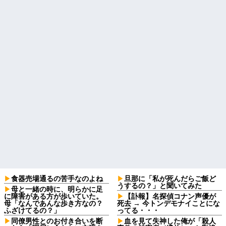
食器売場通るの苦手なのよね
旦那に「私が死んだらご飯ど
うするの？」と聞いてみた
母と一緒の時に、明らかに足
に障害がある方が歩いていた。
【訃報】名探偵コナン声優が
母「なんであんな歩き方なの？
死去 → 今トンデモナイことにな
ふざけてるの？」
ってる・・・
同僚男性とのお付き合いを断
血を見て失神した俺が「殺人