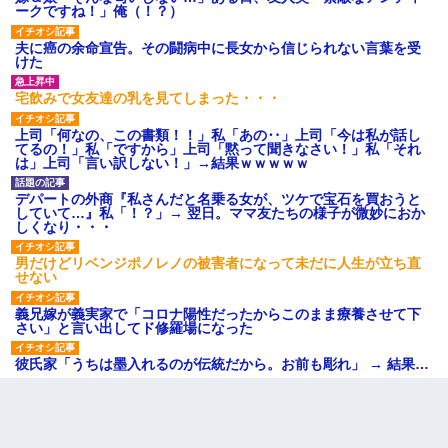
ークですね！」俺（！？）
夫に癌の余命宣告。その闘病中に長女から信じられない言葉を受
けた
宅飲みで女友達の乳を見てしまった・・・
上司「何なの、この書類！！」私「あの‥」上司「今は私が話し
てるの！」私「ですから」上司「黙って聞きなさい！」私「それ
は」上司「言い訳しない！」→結果ｗｗｗｗｗ
デパートの外商『私さんだと名乗る女が、ツケで宝石を買おうと
していて…』私「！？」→ 翌日。ママ友たちの様子が微妙におか
しくなり・・・
男だけどリベンジポノレノの被害者になって未だに人生が立ち直
せない
義兄嫁が義実家で「コロナ陽性だったからこのまま療養させて下
さい」と言い出してド修羅場になった
彼氏家「うちは墨入れるのが伝統だから。お前も彫れ」 → 結果…