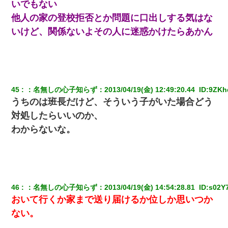
いでもない
他人の家の登校拒否とか問題に口出しする気はな
新卒の女性社員に1年半ストーカーされていた。俺「マジで怖い」
いけど、関係ないよその人に迷惑かけたらあかん
上司「話をしてみる」→女性社員「実は10数年前に…」
宅飲みで女友達の乳を見てしまった・・・
隣室のお婆ちゃん「下階からの異臭に困ってる、今もすっごく臭
45
：
名無しの心子知らず
：
2013/04/19(金) 12:49:20.44 
 ID:
9ZKh
い」私「変だなあ～なにも臭わないよ」→ その後。警察『絶対に
うちのは班長だけど、そういう子がいた場合どう
窓とドアを開けないで』
対処したらいいのか、
日曜日、会社の窓を見ると同僚の姿。俺（あれ？ディズニーシー
わからないな。
じゃ？）→俺電話「今何してんの？」同僚「シーで並んでるこ
と！」俺「会社にいない？」→次の瞬間、すごい鳥肌が立った
ケーキバイキングにいた単独の50くらいのオッサン、強烈だっ
た。
46
：
名無しの心子知らず
：
2013/04/19(金) 14:54:28.81 
 ID:
s02Y
おいて行くか家まで送り届けるか位しか思いつか
彼女にプロポーズしてOK貰った俺、告げられた結婚条件にブチ切
れて無事婚約破棄・・・
ない。