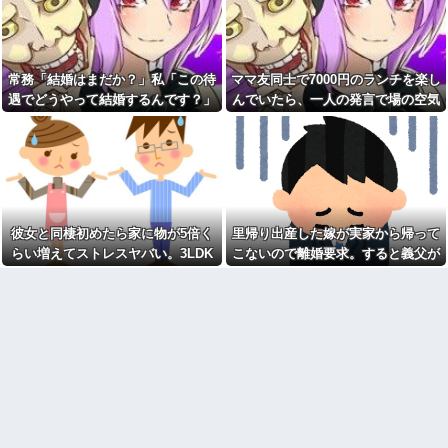
血を見て失神した俺が「殺人
ぜ私たちに厳しかったのか尋ね
事件の被害者（遺体）」と勘違
た。すると「本当は世の中は辛
いされ現場が大パニックに！勇
くて厳しいものなんだ」と教え
敢なおばちゃんとオジサン達の
たかったと言われ…
団結力と勘違い劇がこちらｗｗ
ワイ手取り15万正社員→副業
常務「結婚はまだか？」私「この待
ママ友同士で7000円のランチを楽し
先に帰宅して先に夕飯を食べ
でウーバーやってるんやが金が
る旦那。私が帰宅して食器を洗
遇でどうやって結婚するんです？」
んでいたら、一人の発言で場の空気
ない
うんだけど何度言っても旦那が
→飲み会で本音を返したら場が静ま
が凍りついた。その理由とは…
有吉「『俺テレビ見ない』っ
自分の食べた食器を水につけて
て言う奴おかしいだろ。団子屋
おいてくれない。「あっ忘れて
り返って…
で『団子食べない』って言う
た」って言いながら何回も繰り
か？」
返す
【衝撃画像】中学生「先生！
同性から見て魅力のない女性
水泳で水着になるのイヤで
女「赤ちゃん抱っこしてみま
す！」先生「分かった」→結果
すか～？w」ワイ（やめろおおお
まさかの『こう』なってしまうw
彼女と同棲初めたら家に物が5倍く
里帰り出産した嫁が実家から帰って
おおおおおおおおおおお）
w w w w w w
らい増えてストレスヤバい。3LDK
こないので離婚要求。すると義父が
【画像】このボケて、破壊力
【速報】ワイ、嫁とのセッ■ス
ありすぎてクッソワロタｗｗｗ
で余裕だろと思ってたけど全部埋め
ブチギレた
が終了したけど質問ある？
ｗｗｗｗｗｗ
やがった
【緊急】お笑いジャングルポ
コトメの結婚式で、知らない
ケット斉藤慎二被告に懲役7年の
間にお祝いの歌を弾き語りする
求刑←これ…
事になってた
自杀殳するための道中で露出
旦那の同僚女が旦那の元カ
狂に出会った。自分でもよく分
ノ。なのにしょっちゅうペアで
からないけどソイツの腕をしっ
仕事してて遅くまで残業したり
かり掴んで境遇を泣きながら話
二人で出張に行ったり。なんで
した。すると露出狂は…
「今度の出張は一人で行く」っ
【肥満】 103キロで彼氏にフ
て嘘つくのかな
ラれた女の末路が悲惨すぎるｗ
休んだ翌日、先輩パートに申