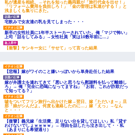
私が遺産を相続。→それを知った義両親が「旅行代金を出せ！」
「リフォーム費用を負担しろ！」「金の管理は私達がする！」と
婚活パーティーでよく会う美女がいた。こんな完璧な容姿を持っ
浅ましくも集りにきた。
てしても結婚て難しいんだなぁ…と思ってた
宅飲みで女友達の乳を見てしまった・・・
彼女との行為を録画した結果→衝撃の事実が判明したｗｗｗｗｗ
ｗ
新卒の女性社員に1年半ストーカーされていた。俺「マジで怖い」
上司「話をしてみる」→女性社員「実は10数年前に…」
わい(42)渋谷の夜のサービスで19の女の子にゴックンさせた結果
【衝撃】ヤンキー女に「サせて」って言った結果
ｗｗｗｗｗｗｗｗ
転職先が決まったので退職の意思を伝えたら。上司「無責任」
【悲報】嫁がワイのこと嫌いっぽいから単身赴任した結果
「簡単には辞めさせない」私（どうせ辞めるし…）→ 思いっきり
反論をしてみた
嫁が弁護士を連れてきて「悪いと思うなら慰謝料を払って離婚し
ろ」→ 俺「完全に恐喝になってますね」「お前、これが詐欺だっ
て知ってる？」
この母親は娘の黒歴史を掘り出さないと死ぬんか？ 死ぬんか？
嘘をついてフリン旅行へ出かけた嫁→翌日、嫁「ただいま～」旦
那「娘がシんだよ。何度も連絡したのに…」嫁「えっ」→なん
【衝撃】ヤンキー女に「サせて」って言った結果
と・・・
【復讐】義兄嫁「生活費、足りない分を貸してほしい」私「貸す
彼氏家「うちは墨入れるのが伝統だから。お前も彫れ」 → 結果…
わけないでしょｗｗｗｗ」→ 理由を話したら泣き出して・・私
（あまりにも希望通り）