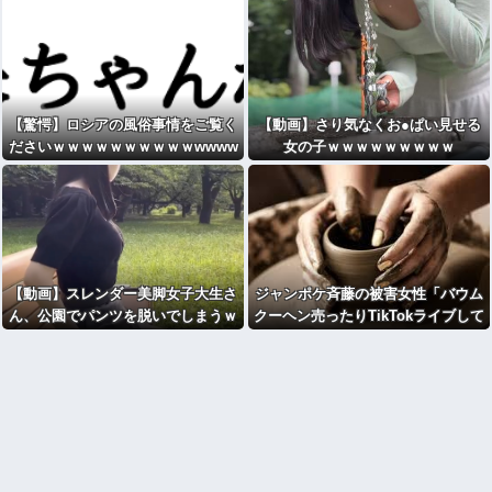
【驚愕】ロシアの風俗事情をご覧く
【動画】さり気なくお●ぱい見せる
ださいｗｗｗｗｗｗｗｗｗｗwwww
女の子ｗｗｗｗｗｗｗｗｗ
【動画】スレンダー美脚女子大生さ
ジャンポケ斉藤の被害女性「バウム
ん、公園でパンツを脱いでしまうｗ
クーヘン売ったりTikTokライブして
ｗｗwｗｗｗｗｗｗｗｗ
てムカついたから示談しなかった」