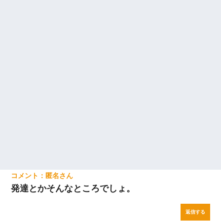
夫の友達がBBQを定期的に開催して夫婦で参加してたんだけど、
女性側のリーダーみたいな人に「BBQは友達とやりなよ！」と言
われて…
【GJ!】会社から帰宅中、広い駐車場にエンジンかけっ放しの車を
発見。しかも「ヒィ～」みたいな声も聞こえてきたので気になっ
て近寄ったら女の子がおっさんの下敷きになってた
【まぬけ】夫「離婚だ！」私「わかった。で？」夫「慰謝料
だ！」私「いいけど弁護士通して。私も請求する」夫「」
匿名
発達とかそんなところでしょ。
返信する