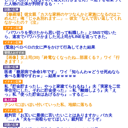
ワマン頂き女子のこの動画、す
た人物の正体が判明するも・・・
げえええええｗｗｗｗｗｗｗｗ
ｗｗｗ
【修羅場】彼女親「カスな家柄のヤツなんかと家族になるのはご
【愕然】白のクラウン俺氏、
めんだ」俺「じゃあ別れます…」→ 彼女「なんで言い返してくれ
高速道路左車線を制限速度で走
なかったの？（泣」
った結果wwwwwwwwwwww
百年の恋12-899 食べた量を
「パワハラを受けたから思い切って転職した」とSNSで呟いた
張り合ってくる
ら、速攻でパワハラかました元上司がLINEを送ってきた。
【悲報】佐藤輝明・・・２軍
でも盛大にやらかす←あまり悲
[緊急]ベロベロの女に声をかけて行為してきた結果
しませないでくれ
【画像】女上司(30)「終電なくなったね…部屋くる？」ワイ「行
きます！」
医者「糖尿病で余命1年です」 ワイ「知らんわｗどうせ死ぬなら
食べる量増やすわｗ」→結果ｗｗｗｗｗ
私『貯金貯まったし、やっと家建てられるね！』夫「実家を二世
帯住宅にした。それに貯金使った」→私『離婚しよう』夫「え
っ」私『使った貯金はあげるから』→すると…
ナンパにほいほい付いていった私、地獄に落ちる
裁判官「お互いに最後に言いたいことはありますか」バカ夫
「…」A「夫を一発殴らせてほしい」裁判官「どうぞ」