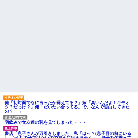
ｗｗｗ
し送りあるかと確認したらいき
義両親「空き家になるし住ん
なりキレられた。このパートの
でいいよ」私たち「じゃあお言
性格悪くないか？
葉に甘えて…」→引っ越した途
【速報】専門家「イオンモー
端、予想外の出来事が待ってい
ル熊本の爆心地に”こんなも
て…
の”があったんだけど…」
ハードオフに売っていた4万
主な税金の成り立ちを調べて
4000円のフィギュアがヤバすぎ
みたよ
るｗｗｗｗｗｗ「こんな高い
の？ｗｗ」「逆に超安い」
私「ちょっと、人の家の金庫
触らないでよ！」キチママ『そ
こに金庫があったから、開けて
みようとしただけ☆』義兄「泥
は出てけ！二度と来るな！」結
果・・・
私「初めて飲む味だけどなん
のお茶？」彼「ちっ！」私「」
【GIF】JSのカンチョーワロ
タ
後続車にクラクションを鳴ら
俺「初対面でなに言ったか覚えてる？」嫁「臭いんだよ！キモオ
され彼氏が逆切れ。「何クラク
タ？だっけ？」俺「だいたい合ってる。で、なんで告白してきた
ション鳴らしてんだ！降りてこ
の？」→
いよ！」と怒鳴りだし...
【衝撃】報酬100万円超の治験
宅飲みで女友達の乳を見てしまった・・・
募集がこちらｗｗｗｗｗ(※画像
あり)
書店「息子さんが万引きしました」私「はっ？(息子目の前にいる
【ネット騒然】惨殺されたタ
し…)うちの子ではないので迎えに行きません」→息子を名乗って