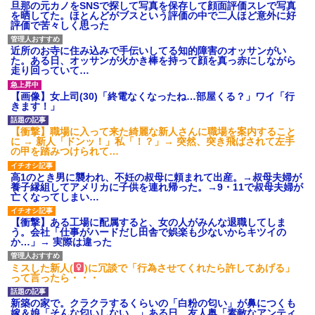
旦那の元カノをSNSで探して写真を保存して顔面評価スレで写真
を晒してた。ほとんどがブスという評価の中で二人ほど意外に好
評価で苦々しく思った
近所のお寺に住み込みで手伝いしてる知的障害のオッサンがい
た。ある日、オッサンが火かき棒を持って顔を真っ赤にしながら
走り回っていて…
【画像】女上司(30)「終電なくなったね…部屋くる？」ワイ「行
きます！」
【衝撃】職場に入って来た綺麗な新人さんに職場を案内すること
に → 新人「ドンッ！」私「！？」→ 突然、突き飛ばされて左手
の甲を踏みつけられて…
高1のとき男に襲われ、不妊の叔母に頼まれて出産。→叔母夫婦が
養子縁組してアメリカに子供を連れ帰った。→9・11で叔母夫婦が
亡くなってしまい…
【衝撃】ある工場に配属すると、女の人がみんな退職してしま
う。会社「仕事がハードだし田舎で娯楽も少ないからキツイの
か…」→ 実際は違った
ミスした新人(
)に冗談で「行為させてくれたら許してあげる」
って言ったら・・・
新築の家で。クラクラするくらいの「白粉の匂い」が鼻につくも
嫁＆娘「そんな匂いしない…」ある日、友人奥「素敵なアンティ