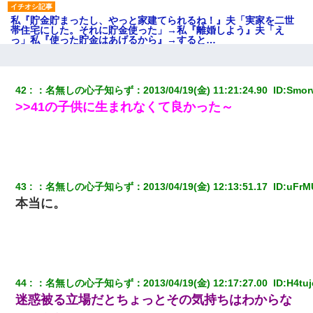
私『貯金貯まったし、やっと家建てられるね！』夫「実家を二世
帯住宅にした。それに貯金使った」→私『離婚しよう』夫「え
っ」私『使った貯金はあげるから』→すると…
元旦那から復縁要請。息子「最新型のiPhoneも買えない貧乏は嫌
だ、再婚して」私「なら父親と暮らせ」息子「やった＾＾」私
42
：
名無しの心子知らず
：
2013/04/19(金) 11:21:24.90 
 ID:
Smor
（もう手遅れだったんだな…）
>>41の子供に生まれなくて良かった～
ミスした新人(
)に冗談で「行為させてくれたら許してあげる」
って言ったら・・・
旦那の元カノをSNSで探して写真を保存して顔面評価スレで写真
43
：
名無しの心子知らず
：
2013/04/19(金) 12:13:51.17 
 ID:
uFrM
を晒してた。ほとんどがブスという評価の中で二人ほど意外に好
評価で苦々しく思った
本当に。
義兄嫁「娘が大学に入ったら下宿させて」私「しつこい、学校斡
旋のアパートに行け」→ 旦那が義兄に通報したら「志望校を変え
ろ！」とキレて・・・
44
：
名無しの心子知らず
：
2013/04/19(金) 12:17:27.00 
 ID:
H4tu
【衝撃】ある工場に配属すると、女の人がみんな退職してしま
迷惑被る立場だとちょっとその気持ちはわからな
う。会社「仕事がハードだし田舎で娯楽も少ないからキツイの
か…」→ 実際は違った