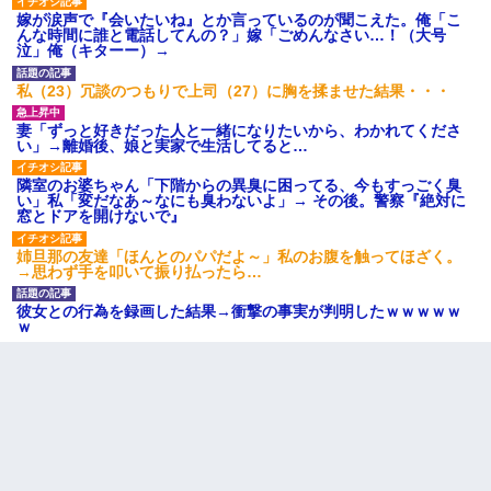
夫に癌の余命宣告。その闘病中に長女から信じられない言葉を受
嫁が涙声で『会いたいね』とか言っているのが聞こえた。俺「こ
けた
んな時間に誰と電話してんの？」嫁「ごめんなさい…！（大号
泣」俺（キターー）→
男だけどリベンジポノレノの被害者になって未だに人生が立ち直
私（23）冗談のつもりで上司（27）に胸を揉ませた結果・・・
せない
妻「ずっと好きだった人と一緒になりたいから、わかれてくださ
い」→離婚後、娘と実家で生活してると…
テレワーク上司「会議中はカメラ付けろ！」女社員「え、事前連
絡無しは無理」上司「いいから付けろ！」→
隣室のお婆ちゃん「下階からの異臭に困ってる、今もすっごく臭
い」私「変だなあ～なにも臭わないよ」→ その後。警察『絶対に
窓とドアを開けないで』
【衝撃】女友達から行為中に告白されてOKした結果
姉旦那の友達「ほんとのパパだよ～」私のお腹を触ってほざく。
→思わず手を叩いて振り払ったら…
居酒屋にて。兄の紹介者「お酒飲みなって」私「未成年なので無
理です！」酷すぎるワードの連発で、耐えきれず店員に5千円を渡
彼女との行為を録画した結果→衝撃の事実が判明したｗｗｗｗｗ
し「お勘定です。逃がして下さい」その後、録音内容を父に聞か
ｗ
せたら...
【悲報】お風呂で父親と姉が完全に行為してるんだが...
近所のお寺に住み込みで手伝いしてる知的障害のオッサンがい
た。ある日、オッサンが火かき棒を持って顔を真っ赤にしながら
走り回っていて…