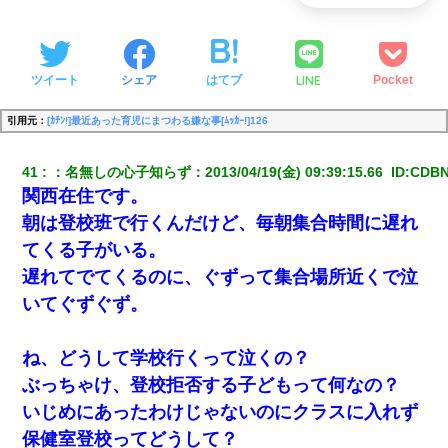
LINE
ツイート
シェア
はてブ
Pocket
引用元：
[ｶﾁﾝ!]最近あった育児にまつわる嫌な事[ﾑｯｶｰ!]126
41
：
名無しの心子知らず
：
2013/04/19(金) 09:39:15.66 
 ID:
CDBN
関西在住です。
朝は登校班で行くんだけど、毎朝集合時間に遅れ
てくる子がいる。
遅れてでてくるのに、ぐずって集合場所近くで泣
いてぐずぐず。
ね、どうして学校行くって泣くの？
ぶっちゃけ、登校拒否する子どもって何なの？
いじめにあったわけじゃないのにクラスに入れず
保健室登校ってどうして？