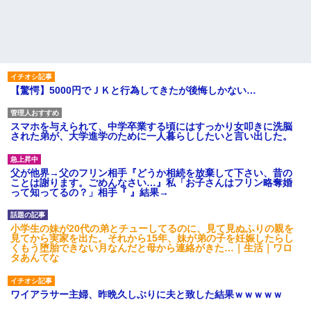
【驚愕】5000円でＪＫと行為してきたが後悔しかない…
スマホを与えられて、中学卒業する頃にはすっかり女叩きに洗脳
された弟が、大学進学のために一人暮らししたいと言い出した。
父が他界→父のフリン相手『どうか相続を放棄して下さい、昔の
ことは謝ります。ごめんなさい…』私「お子さんはフリン略奪婚
って知ってるの？」相手『 』結果→
小学生の妹が20代の弟とチューしてるのに、見て見ぬふりの親を
見てから実家を出た。それから15年、妹が弟の子を妊娠したらし
くもう堕胎できない月なんだと母から連絡がきた…｜生活｜ワロ
タあんてな
ワイアラサー主婦、昨晩久しぶりに夫と致した結果ｗｗｗｗｗ