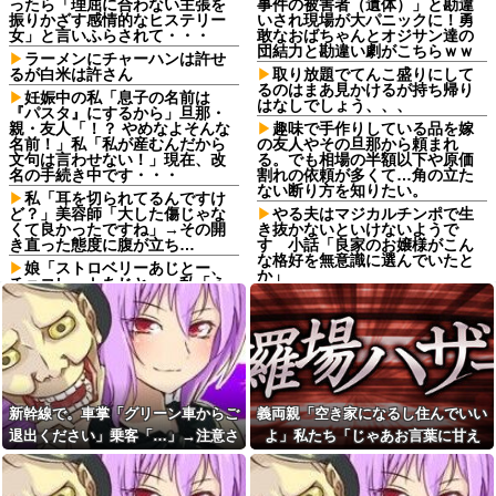
ったら「理屈に合わない主張を
事件の被害者（遺体）」と勘違
振りかざす感情的なヒステリー
いされ現場が大パニックに！勇
女」と言いふらされて・・・
敢なおばちゃんとオジサン達の
団結力と勘違い劇がこちらｗｗ
ラーメンにチャーハンは許せ
るが白米は許さん
取り放題でてんこ盛りにして
るのはまあ見かけるが持ち帰り
妊娠中の私「息子の名前は
はなしでしょう、、、
『パスタ』にするから」旦那・
親・友人「！？ やめなよそんな
趣味で手作りしている品を嫁
名前！」私「私が産むんだから
の友人やその旦那から頼まれ
文句は言わせない！」現在、改
る。でも相場の半額以下や原価
名の手続き中です・・・
割れの依頼が多くて…角の立た
ない断り方を知りたい。
私「耳を切られてるんですけ
ど？」美容師「大した傷じゃな
やる夫はマジカルチンポで生
くて良かったですね」→その開
き抜かないといけないようで
き直った態度に腹が立ち…
す 小話「良家のお嬢様がこん
な格好を無意識に選んでいたと
娘「ストロベリーあじとー、
か」
チョコレートあじとー」私「え
っ、それもう一回言って？」→
【悲報】お弁当屋さん、消費
娘の読み方を聞いて思わず混乱
税が下がっても値段据え置き
してしまい…
【画像】ボスJK、撮られるｗ
嫁「こんなところで何してる
ｗｗｗｗｗｗｗｗｗ
の？」俺「いや、その…」→ウ
夫「会社辞めて実家で仕事探
ワキ相手と一緒のところを見ら
したい」私「応援するよ」→と
れ、最悪の修羅場になって…
ころが退職届ではなく、まさか
新幹線で。車掌「グリーン車からご
義両親「空き家になるし住んでいい
父「もう働けない…」母「私
の書類を用意していて…
退出ください」乗客「…」→注意さ
よ」私たち「じゃあお言葉に甘え
が頑張るから」→借金で崩れた
【悲報】高市早苗に逆らった
家族を支えるため、私も働くこ
れても動かない乗客を見ていたら、
て…」→引っ越した途端、予想外の
財務官僚、異例の左遷ｗｗｗｗ
とになって…
ｗｗｗｗ他
その直後まさかの展開に…
出来事が待っていて…
姉と叔父宅へ避難後、母にな