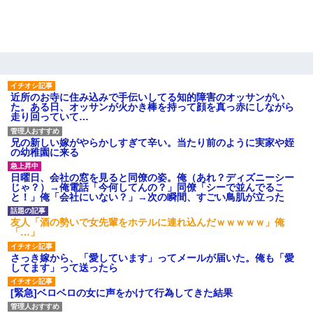
全く親しくないママ友Aから突然「飲み会しよう」と誘われたがお
断りした。後日Aの企みを知ってゾッとするやら腹立つやら！
【衝撃】嫁父の会社に勤続１０年、手取り１４万 → 俺「２２万も
らえる会社から誘われた。転職したい」義父「クビ！（激怒」嫁
「離婚！（激怒」
近所のお寺に住み込みで手伝いしてる知的障害のオッサンがい
た。ある日、オッサンが火かき棒を持って顔を真っ赤にしながら
【不幸な結婚式】新郎親族「ブスのくせにドレスなんか着ちゃっ
走り回っていて…
てさ～ほんと恥ずかしいわよね～（大声」新郎両親「！！！（土
下座」→ 結果・・・
兄の新しい嫁がやらかしすぎて辛い。当たり前のように実家や姪
の幼稚園に来る
嘘をついてフリン旅行へ出かけた嫁→翌日、嫁「ただいま～」旦
日曜日、会社の窓を見ると同僚の姿。俺（あれ？ディズニーシー
那「娘がシんだよ。何度も連絡したのに…」嫁「えっ」→なん
じゃ？）→俺電話「今何してんの？」同僚「シーで並んでるこ
と・・・
と！」俺「会社にいない？」→次の瞬間、すごい鳥肌が立った
友人「酒の勢いで女先輩をホテルに連れ込んだｗｗｗｗｗ」俺
アパートのドアに『ハンザイ者！この人はさいあくの人です』と
「…」
張り紙が！大家「面倒はごめんだよ」私「はあ」→警察に行き、
見回りで犯人が捕まったが、それが…｜生活｜ヌルポあんてな
さっき嫁から、「愛しています」ってメールが届いた。俺も「愛
してます」って送ったら
友人とふたりで山口に旅行した時の事。レンタカーを借りて山の
中の道を走っていたら、突然ガガッ！って音がして…
[緊急]ベロベロの女に声をかけて行為してきた結果