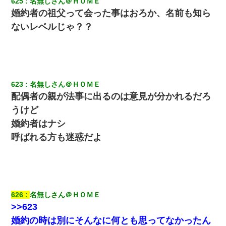
625
名無しさん＠ＨＯＭＥ
婚約者の祖父って会った事はおろか、名前も知ら
居酒屋にて。兄の紹介者「お酒飲みなって」私「未成年なので無
理です！」酷すぎるワードの連発で、耐えきれず店員に5千円を渡
ないレベルじゃ？？
し「お勘定です。逃がして下さい」その後、録音内容を父に聞か
せたら...
17年飼っていた犬が亡くなった。鼻水垂らし嗚咽する私に、猫が
近づいて頭突きをしてきて…
623
名無しさん＠ＨＯＭＥ
配偶者の親が法事に出るのは意見が分かれるだろ
姉旦那の友達「ほんとのパパだよ～」私のお腹を触ってほざく。
→思わず手を叩いて振り払ったら…
うけど
婚約者はナシ
同じマンションに住んでる女性が鍵をわかりやすいところに隠し
呼ばれる方も迷惑だよ
ている事に気づいた俺「忍びこんでみよう！」→ 結果
9月に付き合い始めたけどこの、この人と結婚はないわと判断して
別れた。その元彼が交通事故で重体になっているらしく…
626
名無しさん＠ＨＯＭＥ
【クズ】昔、兄がお見合いして「ブスすぎｗｗｗ」と断った女性
>>623
が、兄の同級生と結婚。それを知った兄は荒れ狂い、｢嫁さん、俺
のお古ですが気分はどう？」とメールを送った→
婚約の時は別にそんなに何とも思ってなかったん