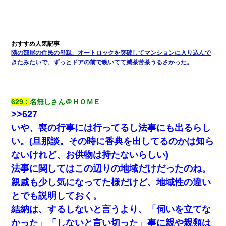
義兄嫁「娘が大学に入ったら下宿させて」私「しつこい、学校斡
旋のアパートに行け」→ 旦那が義兄に通報したら「志望校を変え
ろ！」とキレて・・・
隣の部屋の住民の母親、オートロックを突破してマンションに入り込んで
新卒の女性社員に1年半ストーカーされていた。俺「マジで怖い」
きたみたいで、ずっとドアの前で喚いてて滅茶苦茶うるさかった。
上司「話をしてみる」→女性社員「実は10数年前に…」
生保レディと行為する為に駆け引きしてみた結果ｗｗｗｗｗｗｗ
ｗｗｗｗｗ
629
名無しさん＠ＨＯＭＥ
>>627
いや、喪の行事には行ってるし法事にも出るらし
ミスした新人(
)に冗談で「行為させてくれたら許してあげる」
って言ったら・・・
い。(旦那談。その時に香典を出してるのかは知ら
ないけれど、お供物は持たないらしい)
【悲報】姉と入浴中に大きくなってしまった結果ｗｗｗｗｗｗｗ
法事に関してはこの辺りの地域だけだったのね。
ｗ
親戚も少し気になってた様だけど、地域性の違い
【悲報】嫁がワイのこと嫌いっぽいから単身赴任した結果
とでも説明しておく。
結納は、するしないと言うより、「伺いを立てな
【修羅場】彼女親「カスな家柄のヤツなんかと家族になるのはご
かった」「しないと言い切った」事に親や親類は