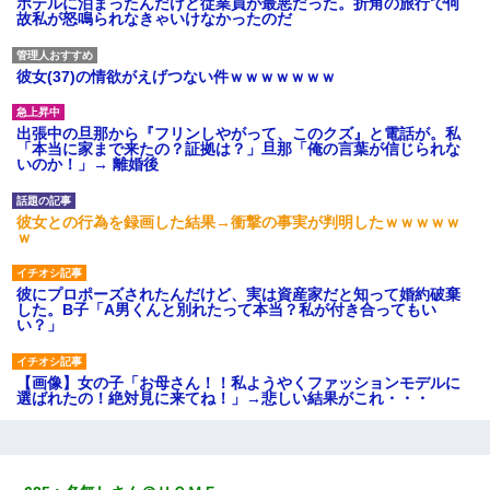
ホテルに泊まったんだけど従業員が最悪だった。折角の旅行で何
故私が怒鳴られなきゃいけなかったのだ
彼女(37)の情欲がえげつない件ｗｗｗｗｗｗｗ
出張中の旦那から『フリンしやがって、このクズ』と電話が。私
「本当に家まで来たの？証拠は？」旦那「俺の言葉が信じられな
いのか！」→ 離婚後
彼女との行為を録画した結果→衝撃の事実が判明したｗｗｗｗｗ
ｗ
彼にプロポーズされたんだけど、実は資産家だと知って婚約破棄
した。B子「A男くんと別れたって本当？私が付き合ってもい
い？」
【画像】女の子「お母さん！！私ようやくファッションモデルに
選ばれたの！絶対見に来てね！」→悲しい結果がこれ・・・
私は家が貧しくて、手に職をつけようと看護師になった。だけど
卒業を控えた年の1月末、車にひかれて看護師になれなくなった。