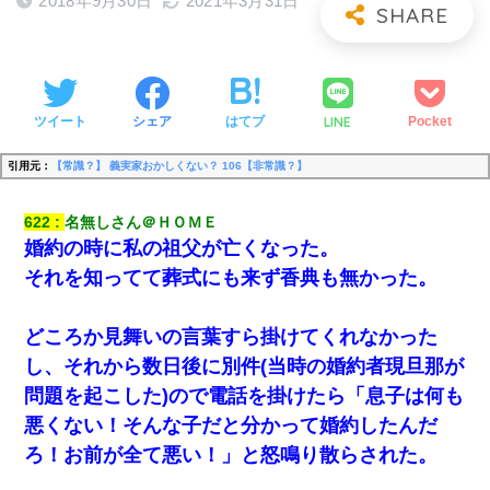
2018年9月30日
2021年3月31日
LINE
ツイート
シェア
はてブ
Pocket
引用元：
【常識？】 義実家おかしくない？ 106【非常識？】
622
名無しさん＠ＨＯＭＥ
婚約の時に私の祖父が亡くなった。
それを知ってて葬式にも来ず香典も無かった。
どころか見舞いの言葉すら掛けてくれなかった
し、それから数日後に別件(当時の婚約者現旦那が
問題を起こした)ので電話を掛けたら「息子は何も
悪くない！そんな子だと分かって婚約したんだ
ろ！お前が全て悪い！」と怒鳴り散らされた。