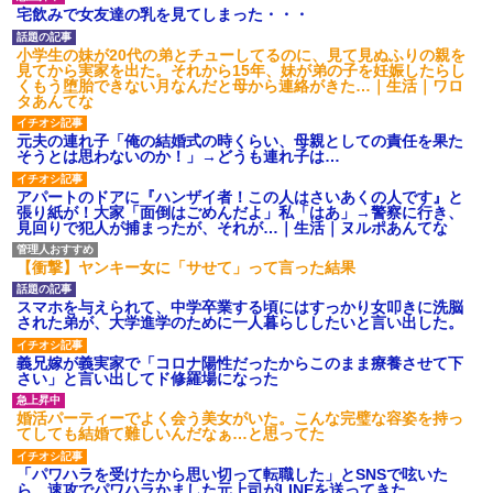
ション鳴らしてんだ！降りてこ
宅飲みで女友達の乳を見てしまった・・・
いよ！」と怒鳴りだし...
【衝撃】報酬100万円超の治験
小学生の妹が20代の弟とチューしてるのに、見て見ぬふりの親を
募集がこちらｗｗｗｗｗ(※画像
見てから実家を出た。それから15年、妹が弟の子を妊娠したらし
あり)
くもう堕胎できない月なんだと母から連絡がきた…｜生活｜ワロ
【ネット騒然】惨殺されたタ
タあんてな
ワマン頂き女子のこの動画、す
げえええええｗｗｗｗｗｗｗｗ
元夫の連れ子「俺の結婚式の時くらい、母親としての責任を果た
ｗｗｗ
そうとは思わないのか！」→どうも連れ子は…
【愕然】白のクラウン俺氏、
高速道路左車線を制限速度で走
アパートのドアに『ハンザイ者！この人はさいあくの人です』と
った結果wwwwwwwwwwww
張り紙が！大家「面倒はごめんだよ」私「はあ」→警察に行き、
百年の恋12-899 食べた量を
見回りで犯人が捕まったが、それが…｜生活｜ヌルポあんてな
張り合ってくる
【悲報】佐藤輝明・・・２軍
【衝撃】ヤンキー女に「サせて」って言った結果
でも盛大にやらかす←あまり悲
しませないでくれ
スマホを与えられて、中学卒業する頃にはすっかり女叩きに洗脳
された弟が、大学進学のために一人暮らししたいと言い出した。
義兄嫁が義実家で「コロナ陽性だったからこのまま療養させて下
さい」と言い出してド修羅場になった
婚活パーティーでよく会う美女がいた。こんな完璧な容姿を持っ
てしても結婚て難しいんだなぁ…と思ってた
「パワハラを受けたから思い切って転職した」とSNSで呟いた
ら、速攻でパワハラかました元上司がLINEを送ってきた。