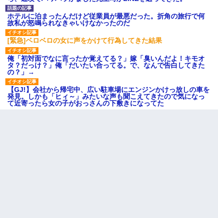
ホテルに泊まったんだけど従業員が最悪だった。折角の旅行で何
故私が怒鳴られなきゃいけなかったのだ
[緊急]ベロベロの女に声をかけて行為してきた結果
俺「初対面でなに言ったか覚えてる？」嫁「臭いんだよ！キモオ
タ？だっけ？」俺「だいたい合ってる。で、なんで告白してきた
の？」→
【GJ!】会社から帰宅中、広い駐車場にエンジンかけっ放しの車を
発見。しかも「ヒィ～」みたいな声も聞こえてきたので気になっ
て近寄ったら女の子がおっさんの下敷きになってた