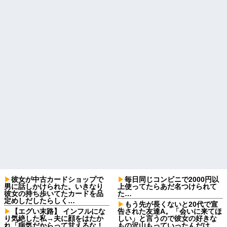
彼女が中古カードショップで
毎日同じコンビニで2000円以
男に話しかけられた。いきなり
上使ってたらあだ名つけられて
彼女の持ち歩いてたカードを品
た…
定めしだしたらしく…
もう先が長くないと20代で宣
【エグい末路】 インフルにな
告された友達A。「会いに来てほ
り気絶した私→夫に顔をはたか
しい」と言うので彼女の好きな
れ「病気だからって甘えるな！
もの沢山もっていったんだけ