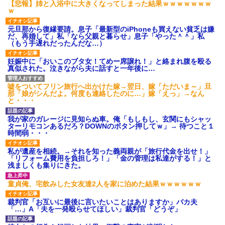
【悲報】姉と入浴中に大きくなってしまった結果ｗｗｗｗｗｗｗ
ｗ
元旦那から復縁要請。息子「最新型のiPhoneも買えない貧乏は嫌
だ、再婚して」私「なら父親と暮らせ」息子「やった＾＾」私
（もう手遅れだったんだな…）
妊娠中に「おいこのブタ女！てめー席譲れ！」と絡まれ腹を殴る
真似された。泣きながら夫に話すと一年後に…
嘘をついてフリン旅行へ出かけた嫁→翌日、嫁「ただいま～」旦
那「娘がシんだよ。何度も連絡したのに…」嫁「えっ」→なん
と・・・
我が家のガレージに見知らぬ車。俺「もしもし、玄関にもシャッ
ターリモコンあるだろ？DOWNのボタン押してｗ」→ 待つこと１
時間弱・・・
私が遺産を相続。→それを知った義両親が「旅行代金を出せ！」
「リフォーム費用を負担しろ！」「金の管理は私達がする！」と
浅ましくも集りにきた。
童貞俺、宅飲みした女友達2人を家に泊めた結果ｗｗｗｗｗｗ
裁判官「お互いに最後に言いたいことはありますか」バカ夫
「…」A「夫を一発殴らせてほしい」裁判官「どうぞ」