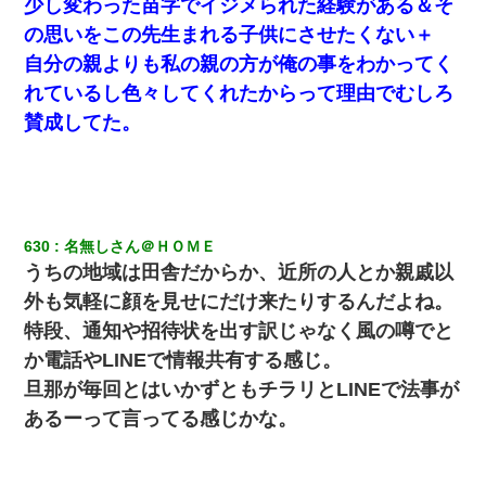
少し変わった苗字でイジメられた経験がある＆そ
の思いをこの先生まれる子供にさせたくない＋
自分の親よりも私の親の方が俺の事をわかってく
れているし色々してくれたからって理由でむしろ
賛成してた。
630
名無しさん＠ＨＯＭＥ
うちの地域は田舎だからか、近所の人とか親戚以
外も気軽に顔を見せにだけ来たりするんだよね。
特段、通知や招待状を出す訳じゃなく風の噂でと
か電話やLINEで情報共有する感じ。
旦那が毎回とはいかずともチラリとLINEで法事が
あるーって言ってる感じかな。