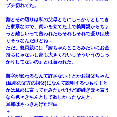
めんだ」俺「じゃあ別れます…」→ 彼女「なんで言い返してくれ
なかったの？（泣」
ブチ切れてた。
【衝撃】ある工場に配属すると、女の人がみんな退職してしま
割とその辺りは私の父母ともにしっかりとしてき
う。会社「仕事がハードだし田舎で娯楽も少ないからキツイの
か…」→ 実際は違った
た家系なので、伺いを立てた上で義両親からちょ
っと難しいって言われたらそれもそれで凝りは残
妊娠中に「おいこのブタ女！てめー席譲れ！」と絡まれ腹を殴る
りそうなんだけどね…
真似された。泣きながら夫に話すと一年後に…
ただ、義両親には「嫁ちゃんところみたいにお金
持ちじゃないし家も大きくないしそういうのしっ
かりしてないの」とは言われた。
苗字が変わるなんて許さない！とかお祖父ちゃん
(旦那の父方の祖父)になんて説明するつもり！と
かは旦那に言ってたみたいだけど跡継ぎ云々言う
なら色々きちんとして欲しかったなあと。
旦那はさっきあげた理由
＋