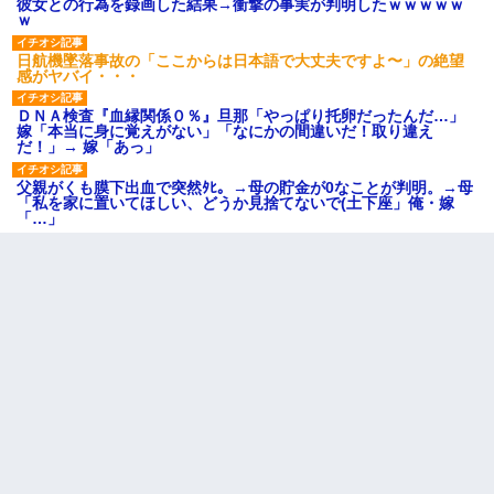
彼女との行為を録画した結果→衝撃の事実が判明したｗｗｗｗｗ
ｗ
日航機墜落事故の「ここからは日本語で大丈夫ですよ〜」の絶望
感がヤバイ・・・
ＤＮＡ検査『血縁関係０％』旦那「やっぱり托卵だったんだ…」
嫁「本当に身に覚えがない」「なにかの間違いだ！取り違え
だ！」→ 嫁「あっ」
父親がくも膜下出血で突然ﾀﾋ。→母の貯金が0なことが判明。→母
「私を家に置いてほしい、どうか見捨てないで(土下座」俺・嫁
「…」