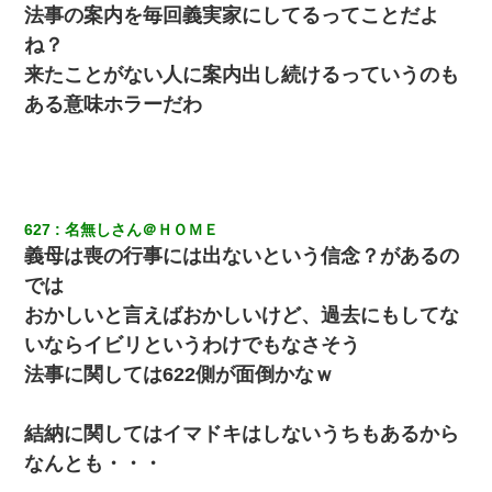
法事の案内を毎回義実家にしてるってことだよ
小学生の息子が急に様子がおかしくなった。私「理由を聞いても
ね？
『わかんない！』って怒鳴り付けてくるし、困っってる」旦那
「話してみるよ」→ 後日・・・
来たことがない人に案内出し続けるっていうのも
ある意味ホラーだわ
旦那の元カノをSNSで探して写真を保存して顔面評価スレで写真
を晒してた。ほとんどがブスという評価の中で二人ほど意外に好
評価で苦々しく思った
13歳娘が元嫁のところから逃げてきた。どう扱ったらいいのかわ
からない
627
名無しさん＠ＨＯＭＥ
義母は喪の行事には出ないという信念？があるの
【衝撃】婚約者「兄と結婚はするけど嫁入りするわけじゃない。
では
お互い干渉はしないようにしましょう」→ その後に結納金の話を
おかしいと言えばおかしいけど、過去にもしてな
したので、母が・・・
いならイビリというわけでもなさそう
男だけどリベンジポノレノの被害者になって未だに人生が立ち直
法事に関しては622側が面倒かなｗ
せない
結納に関してはイマドキはしないうちもあるから
22歳の頃、父に36歳の男性とお見合いをしてくれと頼まれた。父
の親会社の経営者の息子さんだったので、父も喜んで私の写真を
なんとも・・・
送ったんだが→