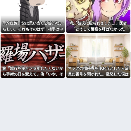
【呆然】5年不倫がバレた旦那
羅場になり…
【画像】俺たちの姫本田望
が泣きながら告白、その理由が
結、久しぶりに画像を投稿した
こちらｗｗｗｗ
結果→やっぱりワイらの姫だっ
【画像】温泉の中でこれやる
たw w w w w w w w w w
奴ｗｗｗｗｗｗｗｗｗ
母が妊娠。父は思い当たる節がない
私「彼氏に殴られました…」医者
【仰天】X、メンエス嬢とラウ
軽く熱中症の手前かな？と思
ンジ嬢が熾烈な女の争いを繰り
らしい。それもそのはず...相手は中
「どうして警察を呼ばなかった
ったらすること
広げ対戦型になってしまうw w
1の...
の？」→医師の厳しい一言で考え方
w w w w w w
出された物を食べずに文句ば
っかりの子供にうんざり。もう
が変わり…
【動画】御当地アイドルだっ
毎日冷凍チャーハンとコーンフ
た頃の今田美桜、ガチのマジで
レークでいいかな？
可愛くてワイらをびびらせまく
ってしまうw w w w w w w w
【闇】『強度行動障害』の女
の子、自分をグーパンしまくる
もう先が長くないと20代で宣
告された友達A。「会いに来てほ
【悲報】X「アスペの検査した
嫁「旅行をキャンセルしたくないか
マックの招待券を使おうとしたら店
しい」と言うので彼女の好きな
結果wwwwwwwww」
もの沢山もっていったんだけ
ら手術の日を変えて」俺「いや、そ
員に番号を聞かれた。激怒した僕は
祖母が農具をしまっている倉
ど、なんとBが手渡した物は…
庫の鍵を、私が無くしたと思っ
れおかしくない？」→納得できず…
「どうしてくれんねん！！！無料券
俺「土日は鬼ごっこしよ
ていたら…
よこせや！！！！」と怒鳴って…
う！」息子「うん！」→足が遅
彼は私が何かしても、一度も
かった息子と本気で遊び続けた
「ありがとう」と言わない
10年後…
幼稚な義弟夫婦が大嫌い。低
オペレーター「中国人があな
学歴だしパラサイトだし夫婦揃
たのロ座を利用しています」私
って太ってるし。義母にベタベ
「そんなはずない！」
タ甘えて「ジュース飲みた～
→Amazonで買い物をした後、
い」何かあるとすぐ「親に言い
とんでもない事態に…
つけてやる！」
友人「冗談じゃん」彼女「や
【悲報】俺の行為人生があと5
めてよ…」→居酒屋での悪ノリ
年wwwwその理由がこれ