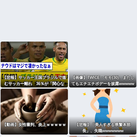
【悲報】サッカー王国ブラジルで進
【画像】TWICE・モモ(30)、またし
むサッカー離れ 36％が「関心な
てもエチエチボデーを披露wwwww
し」
wwwww
【動画】女性審判、炎上ｗｗｗｗｗ
【悲報】「美人すぎる県警本部
長」、失職wwwwwww