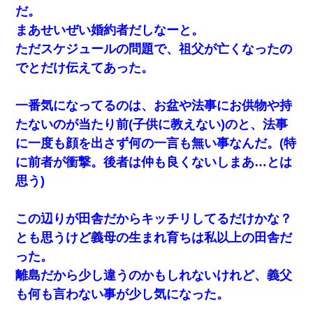
だ。
私『貯金貯まったし、やっと家建てられるね！』夫「実家を二世
まあせいぜい婚約者だしなーと。
帯住宅にした。それに貯金使った」→私『離婚しよう』夫「え
っ」私『使った貯金はあげるから』→すると…
ただスケジュールの問題で、祖父が亡くなったの
でとだけ伝えてあった。
友人「酒の勢いで女先輩をホテルに連れ込んだｗｗｗｗｗ」俺
「…」
一番気になってるのは、お盆や法事にお供物や持
私「まとめ買いして冷凍ストックしてる」Ａ「ずるい！クレク
たないのが当たり前(子供に教えない)のと、法事
レ！」私「なんでよ」Ａ「ケーチ！バーカ！」→ 後日、Ａ旦那が
に一度も顔を出さず何の一言も無い事なんだ。(特
凸してきた
に前者が衝撃。後者は仲も良くないしまあ…とは
【衝撃】職場に入って来た綺麗な新人さんに職場を案内すること
思う)
に → 新人「ドンッ！」私「！？」→ 突然、突き飛ばされて左手
の甲を踏みつけられて…
この辺りが田舎だからキッチリしてるだけかな？
小2の頃、妹と昼寝してたら家が火事になってて気づくと逃げ場が
とも思うけど義母の生まれ育ちは私以上の田舎だ
なかった。妹を抱き締めて「ﾀﾋんじゃうよ」って泣いてたら…
った。
離島だから少し違うのかもしれないけれど、義父
隣の部屋の住民の母親、オートロックを突破してマンションに入
り込んできたみたいで、ずっとドアの前で喚いてて滅茶苦茶うる
も何も言わない事が少し気になった。
さかった。