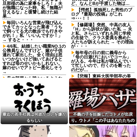
旦那様の為に家事をしろ！」夫
ど、なんとBが手渡した物は…
が無職になった時、私「無職が
【愕然】孤独死した男性のブ
甘えるな」と復讐し続けた結
ログ『最期の投稿』がこれ
果…
⇒･･･！！
毎回いろんな営業が飛び込ん
【修羅場】突然、中高の友人
できてカッとなった業者「うち
「H」から訴状が届いた私 → 夫
で飼ってる犬の散歩でも行きや
と私、さらにいずれも同じ学校
がれ！」私「いいんですか！」
の生徒で、クラス委員を務めた
→ すると・・・
人たちが訴えられた → その理由
4/6私、結婚したい職業NO.1の
が・・・
公務員なんですけど、嫁が子供
毎年母の日の前に義母から
連れて家出した。全く理由は思
「母の日遊びにおいでコール」
いつかないけど強いてあげると
が入る。今年は私が寝込んでい
すれば母のせいかもしれない。
て忙しいので、行くのを断った
嫁のせいでアトピー悪化しそう
のだが…
→
【悲報】東科大医学部卒の美
母の部屋から誰かいるような
人YouTuber、直美で炎上ｗｗｗ
音がする
ｗｗ他
夫「嫁がメシマズで困ってる
【J2第1節 藤枝×仙台】藤枝が
んだよ。毎日つれーわｗ」義両
J2・J3百年構想リーグ王者の仙
親「なに！食べに行く！」夫
台を撃破！槙野監督は恩師・森
「いや、そんな事しなくていい
山監督を相手に白星
からｗ」→ある日、私の作った
ご...
14年前に捨てられた元カノの
最近の若手社員は何故かコレを嫌が
不義の子を妊娠したコトメが出戻
「托卵」が発覚し間男扱いされ
美容院ってオッサンがいきな
た。妻の疑いの視線の中、昔捨
るらしい
り。ウトメ「この子はあなたたちの
り行っても大丈夫なん？
てずに残していた『〇〇』を持
子として育てて」旦那「ありがと
みい山作者、みいちゃんでチ
ち出した結果←修理屋のオッサ
ー牛なのではという疑惑が生ま
ンの技術力とノリが神すぎる
う」私「勝手に決めないで！」→修
れるｗｗｗｗｗｗｗ