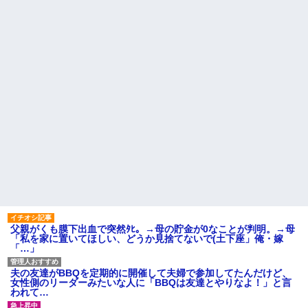
が原因で、なぜか俺まで責めら
れることになり…
病院の待合室で子供がドタバ
タ走ってギャーギャー騒いでて
44歳バツイチなんだが、仕事
も親はスマホポチポチか談笑で
が長続きしません。突然仕事に
放置
行くのが嫌になって...
主な税金の成り立ちを調べて
お腹の中にいる子供が男だと
みたよ
判明したら嫁がキレ出した。嫁
はどうしても女が欲しかったら
しく...
【悲報】 ヒコロヒー コンビニ
で割引おにぎりは〝絶対買わな
い〟理由で炎上ｗｗｗ
ハードオフに売っていた4万
4000円のフィギュアがヤバすぎ
るｗｗｗｗｗｗ「こんな高い
の？ｗｗ」「逆に超安い」
私「ちょっと、人の家の金庫
触らないでよ！」キチママ『そ
こに金庫があったから、開けて
みようとしただけ☆』義兄「泥
は出てけ！二度と来るな！」結
父親がくも膜下出血で突然ﾀﾋ。→母の貯金が0なことが判明。→母
果・・・
「私を家に置いてほしい、どうか見捨てないで(土下座」俺・嫁
私「初めて飲む味だけどなん
「…」
のお茶？」彼「ちっ！」私「」
【GIF】JSのカンチョーワロ
夫の友達がBBQを定期的に開催して夫婦で参加してたんだけど、
タ
女性側のリーダーみたいな人に「BBQは友達とやりなよ！」と言
後続車にクラクションを鳴ら
われて…
され彼氏が逆切れ。「何クラク