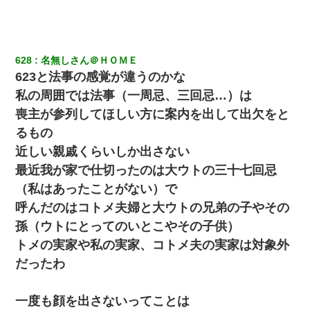
医者「糖尿病で余命1年です」 ワイ「知らんわｗどうせ死ぬなら
食べる量増やすわｗ」→結果ｗｗｗｗｗ
628
名無しさん＠ＨＯＭＥ
とっさに女児を捕まえたら変質者扱いされた。母親「あっち行っ
623と法事の感覚が違うのかな
てよ！気持ち悪い！（ｼｯｼｯ」→ 後日、俺を見つけた母親がすっ飛
んできて・・・
私の周囲では法事（一周忌、三回忌…）は
喪主が参列してほしい方に案内を出して出欠をと
結婚生活10ヶ月目で嫁から一方的に「もう冷めた」と離婚切り出
るもの
された
近しい親戚くらいしか出さない
最近我が家で仕切ったのは大ウトの三十七回忌
【唖然】帰宅したら旦那のスポーツカーが消えていた。警察『目
立つし、すぐ見つかるかもしれません』→ 数時間後・・警察『××
（私はあったことがない）で
さんご存じですか？』
呼んだのはコトメ夫婦と大ウトの兄弟の子やその
孫（ウトにとってのいとこやその子供）
【ワロタ】姉から「肉食系14才、乳丸出し、毛はうっすら生えか
け」というタイトルで画像が送られてきた
トメの実家や私の実家、コトメ夫の実家は対象外
だったわ
【GJ!】会社から帰宅中、広い駐車場にエンジンかけっ放しの車を
発見。しかも「ヒィ～」みたいな声も聞こえてきたので気になっ
て近寄ったら女の子がおっさんの下敷きになってた
一度も顔を出さないってことは