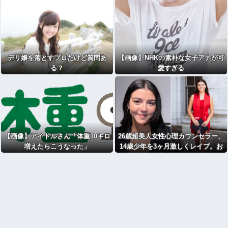
デリ嬢を落とすプロだけど質問あ
【画像】NHKの素朴な女子アナが可
る？
愛すぎる
【画像】アイドルさん「体重10キロ
26歳超美人女性心理カウンセラー、
増えたらこうなった」
14歳少年を3ヶ月激しくレイプ。お
菓子生姜 [776365898]