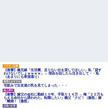
【復讐】義兄嫁「生活費、足りない分を貸してほしい」私「貸す
わけないでしょｗｗｗｗ」→ 理由を話したら泣き出して・・私
（あまりにも希望通り）
宅飲みで女友達の乳を見てしまった・・・
【衝撃】嫁父の会社に勤続１０年、手取り１４万 → 俺「２２万も
らえる会社から誘われた。転職したい」義父「クビ！（激怒」嫁
「離婚！（激怒」