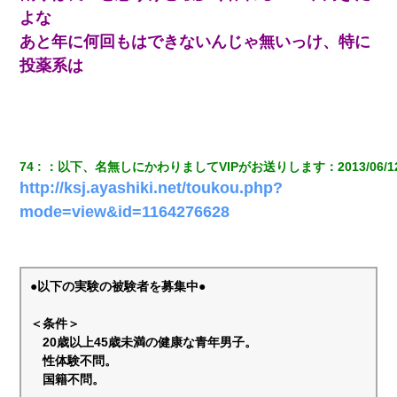
よな
あと年に何回もはできないんじゃ無いっけ、特に
投薬系は
74
：
以下、名無しにかわりましてVIPがお送りします
：
2013/06/1
http://ksj.ayashiki.net/toukou.php?
mode=view&id=1164276628
●以下の実験の被験者を募集中●
＜条件＞
20歳以上45歳未満の健康な青年男子。
性体験不問。
国籍不問。