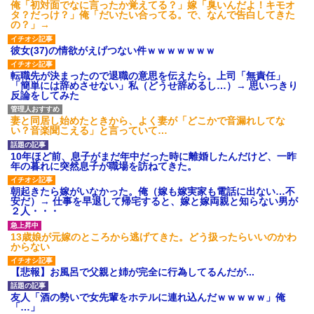
俺「初対面でなに言ったか覚えてる？」嫁「臭いんだよ！キモオ
タ？だっけ？」俺「だいたい合ってる。で、なんで告白してきた
の？」→
彼女(37)の情欲がえげつない件ｗｗｗｗｗｗｗ
転職先が決まったので退職の意思を伝えたら。上司「無責任」
「簡単には辞めさせない」私（どうせ辞めるし…）→ 思いっきり
反論をしてみた
妻と同居し始めたときから、よく妻が「どこかで音漏れしてな
い？音楽聞こえる」と言っていて…
10年ほど前、息子がまだ年中だった時に離婚したんだけど、一昨
年の暮れに突然息子が職場を訪ねてきた。
朝起きたら嫁がいなかった。俺（嫁も嫁実家も電話に出ない…不
安だ）→ 仕事を早退して帰宅すると、嫁と嫁両親と知らない男が
２人・・・
13歳娘が元嫁のところから逃げてきた。どう扱ったらいいのかわ
からない
【悲報】お風呂で父親と姉が完全に行為してるんだが...
友人「酒の勢いで女先輩をホテルに連れ込んだｗｗｗｗｗ」俺
「…」