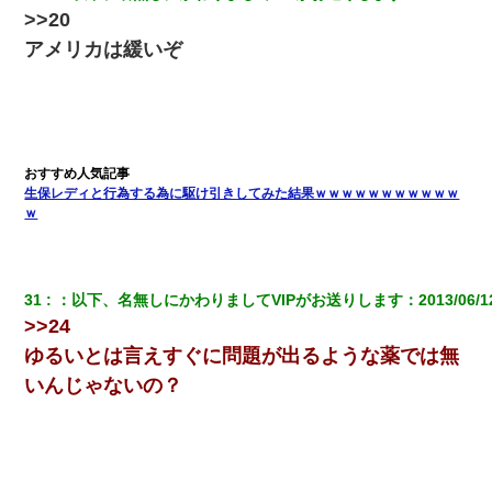
22歳の頃、父に36歳の男性とお見合いをしてくれと頼まれた。父
>>20
の親会社の経営者の息子さんだったので、父も喜んで私の写真を
送ったんだが→
アメリカは緩いぞ
【修羅場】彼女親「カスな家柄のヤツなんかと家族になるのはご
めんだ」俺「じゃあ別れます…」→ 彼女「なんで言い返してくれ
なかったの？（泣」
【不幸な結婚式】新郎親族「ブスのくせにドレスなんか着ちゃっ
生保レディと行為する為に駆け引きしてみた結果ｗｗｗｗｗｗｗｗｗｗｗ
てさ～ほんと恥ずかしいわよね～（大声」新郎両親「！！！（土
下座」→ 結果・・・
ｗ
9月に付き合い始めたけどこの、この人と結婚はないわと判断して
別れた。その元彼が交通事故で重体になっているらしく…
31
：
以下、名無しにかわりましてVIPがお送りします
：
2013/06/1
>>24
10年ほど前、息子がまだ年中だった時に離婚したんだけど、一昨
ゆるいとは言えすぐに問題が出るような薬では無
年の暮れに突然息子が職場を訪ねてきた。
いんじゃないの？
ホテルに泊まったんだけど従業員が最悪だった。折角の旅行で何
故私が怒鳴られなきゃいけなかったのだ
私「まとめ買いして冷凍ストックしてる」Ａ「ずるい！クレク