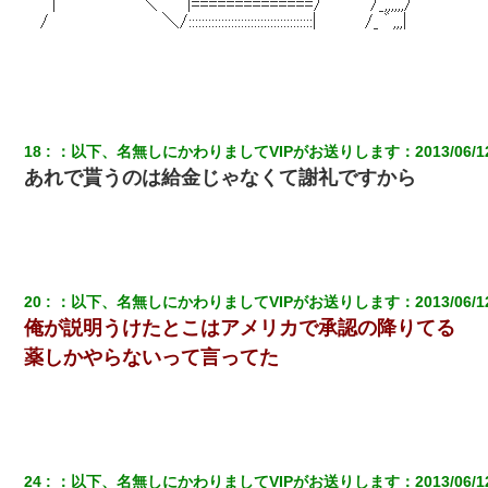
我が家のガレージに見知らぬ車。俺「もしもし、玄関にもシャッ
ターリモコンあるだろ？DOWNのボタン押してｗ」→ 待つこと１
時間弱・・・
友人とふたりで山口に旅行した時の事。レンタカーを借りて山の
中の道を走っていたら、突然ガガッ！って音がして…
18
：
以下、名無しにかわりましてVIPがお送りします
：
2013/06/1
あれで貰うのは給金じゃなくて謝礼ですから
【衝撃】ヤンキー女に「サせて」って言った結果
【GJ!】会社から帰宅中、広い駐車場にエンジンかけっ放しの車を
発見。しかも「ヒィ～」みたいな声も聞こえてきたので気になっ
て近寄ったら女の子がおっさんの下敷きになってた
20
：
以下、名無しにかわりましてVIPがお送りします
：
2013/06/1
俺が説明うけたとこはアメリカで承認の降りてる
｢昨日はお兄ちゃんと一緒にお風呂に入っちゃった～｣とか毎日兄
の話をしていたA子が事故で亡くなった。→Ａ子のお母さんの話に
薬しかやらないって言ってた
驚愕…
小2の頃、妹と昼寝してたら家が火事になってて気づくと逃げ場が
なかった。妹を抱き締めて「ﾀﾋんじゃうよ」って泣いてたら…
24
：
以下、名無しにかわりましてVIPがお送りします
：
2013/06/1