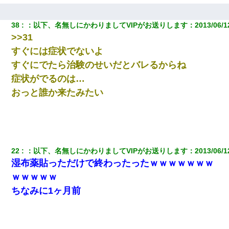
レ！」私「なんでよ」Ａ「ケーチ！バーカ！」→ 後日、Ａ旦那が
凸してきた
38
：
以下、名無しにかわりましてVIPがお送りします
：
2013/06/1
>>31
すぐには症状でないよ
すぐにでたら治験のせいだとバレるからね
症状がでるのは…
おっと誰か来たみたい
22
：
以下、名無しにかわりましてVIPがお送りします
：
2013/06/1
湿布薬貼っただけで終わったったｗｗｗｗｗｗｗ
ｗｗｗｗｗ
ちなみに1ヶ月前