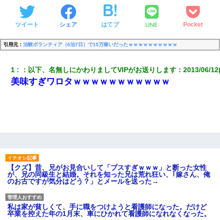
LINE
ツイート
シェア
はてブ
Pocket
引用元：
治験ボランティア（6泊7日）で15万稼いだったｗｗｗｗｗｗｗｗｗｗ
1
：
以下、名無しにかわりましてVIPがお送りします
：
2013/06/12
美味すぎワロタｗｗｗｗｗｗｗｗｗｗｗ
【クズ】昔、兄がお見合いして「ブスすぎｗｗｗ」と断った女性
が、兄の同級生と結婚。それを知った兄は荒れ狂い、｢嫁さん、俺
のお古ですが気分はどう？」とメールを送った→
私は家が貧しくて、手に職をつけようと看護師になった。だけど
卒業を控えた年の1月末、車にひかれて看護師になれなくなった。