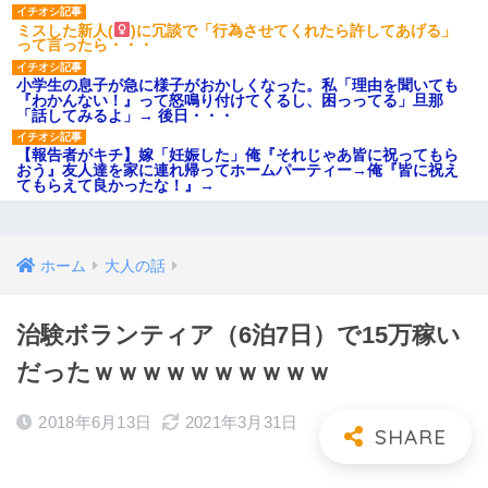
ミスした新人(
)に冗談で「行為させてくれたら許してあげる」
って言ったら・・・
小学生の息子が急に様子がおかしくなった。私「理由を聞いても
『わかんない！』って怒鳴り付けてくるし、困っってる」旦那
「話してみるよ」→ 後日・・・
【報告者がキチ】嫁「妊娠した」俺『それじゃあ皆に祝ってもら
おう』友人達を家に連れ帰ってホームパーティー→俺『皆に祝え
てもらえて良かったな！』→
ホーム
大人の話
治験ボランティア（6泊7日）で15万稼い
だったｗｗｗｗｗｗｗｗｗｗ
2018年6月13日
2021年3月31日