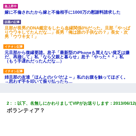
嫁に不倫されたから嫁と不倫相手に1000万の慰謝料請求した
旦那が長男のDNA鑑定をしたら血縁関係0%だった。旦那「やっぱ
りウワキしてたんだな…」長男「俺は誰の子供なの？」長女・次
男「ウワキ女！」
元旦那から復縁要請。息子「最新型のiPhoneも買えない貧乏は嫌
だ、再婚して」私「なら父親と暮らせ」息子「やった＾＾」私
（もう手遅れだったんだな…）
姉旦那の友達「ほんとのパパだよ～」私のお腹を触ってほざく。
→思わず手を叩いて振り払ったら…
居酒屋にて。兄の紹介者「お酒飲みなって」私「未成年なので無
理です！」酷すぎるワードの連発で、耐えきれず店員に5千円を渡
2
：
以下、名無しにかわりましてVIPがお送りします
：
2013/06/12
し「お勘定です。逃がして下さい」その後、録音内容を父に聞か
ボランティア？
せたら...
書店「息子さんが万引きしました」私「はっ？(息子目の前にいる
し…)うちの子ではないので迎えに行きません」→息子を名乗って
た人物の正体が判明するも・・・