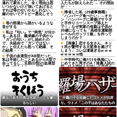
連れて家出した。全く理由は思
人たちが訴えられた → その理由
いつかないけど強いてあげると
が・・・
すれば母のせいかもしれない。
帰省した私（29歳事務職）
嫁のせいでアトピー悪化しそう
「ハンバーグ食べたい」→オカ
→
ン「ハンバーグに唐揚げサラダ
母の部屋から誰かいるような
と手作りコーンスープ添えた
音がする
で！」なぜ実家の母親は子供が
30歳になっても「高校生運動部
私は『匂い』で “病気” が分か
レベルのガッツリ飯」を作って
る→ある日、義弟嫁の子供から
しまうのか？
「ガンの匂い」がし始めたの
で、夫経由で「ガンではない
【画像】恋する女さん、ネッ
か」と伝えたら怒って絶縁、そ
ト民が驚愕する大変身を遂げて
の結果・・・
しまう←コレは凄過ぎるw w w
w w w w w他
子供の血液型がAB型だった。
私は手術したことあるからA型で
中学時代に俺だけを執拗にい
合ってるし…旦那(O型)の血液型
じめてきた秀才のA！推薦入試の
を調べてみよう」→ 結果・・・
朝、奴の習性を利用して道端の
ガラス破片を踏ませて自転車を
【悲報】 ヒコロヒー コンビニ
パンクさせたｗｗｗざまぁｗｗ
で割引おにぎりは〝絶対買わな
ｗｗｗｗ
い〟理由で炎上ｗｗｗ
【悲報】新NISA33歳で満額埋
【画像】こんな感じのクルマ
め終わるワイ人生アガリの模様
で車中泊旅したいよな？？？
飛行開発実験団のF-2戦闘機に
【画像】俺たちの姫本田望
大型の謎ミサイル…ステルス性
最近の若手社員は何故かコレを嫌が
不義の子を妊娠したコトメが出戻
結、久しぶりに画像を投稿した
と射程1000kmを誇る「最新鋭の
結果→やっぱりワイらの姫だっ
るらしい
り。ウトメ「この子はあなたたちの
空母キラー」か？！
たw w w w w w w w w w
子として育てて」旦那「ありがと
【後編】友人から俺の嫁と子
寺田心、週6ジム通いで体重
が不審な男と歩いてると聞いた
う」私「勝手に決めないで！」→修
62kg→82kgに 110kgのベンチ
俺。単身赴任先から興信所に相