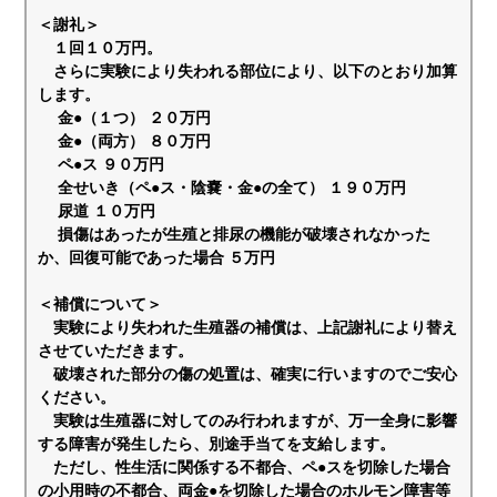
＜謝礼＞
１回１０万円。
さらに実験により失われる部位により、以下のとおり加算
します。
金●（１つ） ２０万円
金●（両方） ８０万円
ペ●ス ９０万円
全せいき（ペ●ス・陰嚢・金●の全て） １９０万円
尿道 １０万円
損傷はあったが生殖と排尿の機能が破壊されなかった
か、回復可能であった場合 ５万円
＜補償について＞
実験により失われた生殖器の補償は、上記謝礼により替え
させていただきます。
破壊された部分の傷の処置は、確実に行いますのでご安心
ください。
実験は生殖器に対してのみ行われますが、万一全身に影響
する障害が発生したら、別途手当てを支給します。
ただし、性生活に関係する不都合、ペ●スを切除した場合
の小用時の不都合、両金●を切除した場合のホルモン障害等