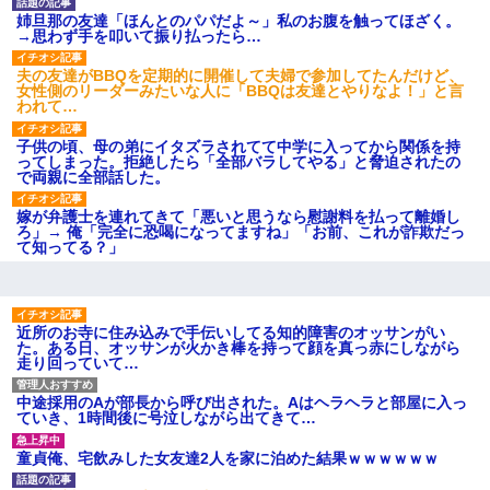
【衝撃】報酬100万円超の治験
姉旦那の友達「ほんとのパパだよ～」私のお腹を触ってほざく。
募集がこちらｗｗｗｗｗ(※画像
→思わず手を叩いて振り払ったら…
あり)
【ネット騒然】惨殺されたタ
夫の友達がBBQを定期的に開催して夫婦で参加してたんだけど、
ワマン頂き女子のこの動画、す
女性側のリーダーみたいな人に「BBQは友達とやりなよ！」と言
げえええええｗｗｗｗｗｗｗｗ
われて…
ｗｗｗ
【愕然】白のクラウン俺氏、
子供の頃、母の弟にイタズラされてて中学に入ってから関係を持
高速道路左車線を制限速度で走
ってしまった。拒絶したら「全部バラしてやる」と脅迫されたの
った結果wwwwwwwwwwww
で両親に全部話した。
百年の恋12-899 食べた量を
張り合ってくる
嫁が弁護士を連れてきて「悪いと思うなら慰謝料を払って離婚し
【悲報】佐藤輝明・・・２軍
ろ」→ 俺「完全に恐喝になってますね」「お前、これが詐欺だっ
でも盛大にやらかす←あまり悲
て知ってる？」
しませないでくれ
近所のお寺に住み込みで手伝いしてる知的障害のオッサンがい
た。ある日、オッサンが火かき棒を持って顔を真っ赤にしながら
走り回っていて…
中途採用のAが部長から呼び出された。Aはヘラヘラと部屋に入っ
ていき、1時間後に号泣しながら出てきて…
童貞俺、宅飲みした女友達2人を家に泊めた結果ｗｗｗｗｗｗ