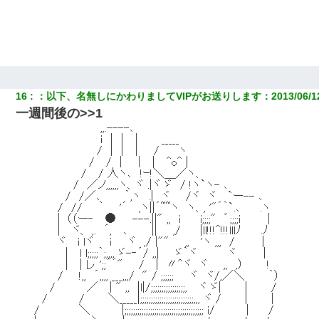
義兄嫁「娘が大学に入ったら下宿させて」私「しつこい、学校斡
旋のアパートに行け」→ 旦那が義兄に通報したら「志望校を変え
ろ！」とキレて・・・
彼女にプロポーズしてOK貰った俺、告げられた結婚条件にブチ切
16
：
以下、名無しにかわりましてVIPがお送りします
：
2013/06/1
れて無事婚約破棄・・・
一週間後の>>1
彼女(美人女医)にネックレスをプレゼント。「こんな安物を渡すく
らいなら、渡さないほうがマシだからね」→ ６０万したと話した
ら・・・
32歳ワイ、34歳の可愛い女と付き合うも現実を知ってしまい無事
死亡・・・
【唖然】帰宅したら旦那のスポーツカーが消えていた。警察『目
立つし、すぐ見つかるかもしれません』→ 数時間後・・警察『××
さんご存じですか？』
宅飲みで女友達の乳を見てしまった・・・