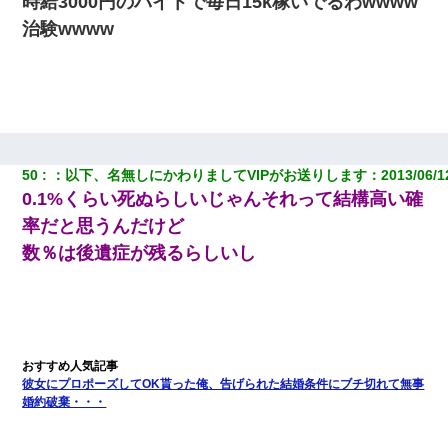
時給3000円のバイトで毎日15k稼いでるわwwww
治験wwww
50
：
以下、名無しにかわりましてVIPがお送りします
：
2013/06/1
0.1%くらい死ぬらしいじゃんそれって結構高い確
率だと思うんだけど
数％は後遺症が残るらしいし
彼女にプロポーズしてOK貰った俺、告げられた結婚条件にブチ切れて無事
婚約破棄・・・