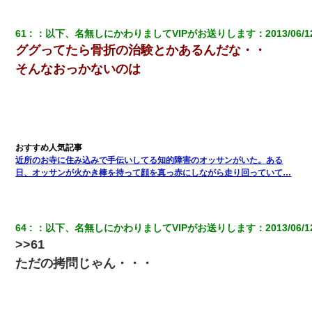
61
：
以下、名無しにかわりましてVIPがお送りします
：
2013/06/1
ググってたら骨折の治験とかあるんだな・・
そんなおっかないのは
近所のお寺に住み込みで手伝いしてる知的障害のオッサンがいた。ある
日、オッサンが火かき棒を持って顔を真っ赤にしながら走り回っていて…
64
：
以下、名無しにかわりましてVIPがお送りします
：
2013/06/1
>>61
ただの拷問じゃん・・・