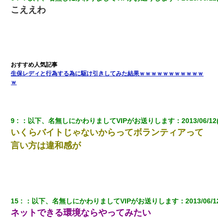
ナンパにほいほい付いていった私、地獄に落ちる
こええわ
体中に赤い蕁麻疹みたいなのができて、皮膚科にいったら「ジベ
ル薔薇色ひこう疹」という症状だと言われた
転職先が決まったので退職の意思を伝えたら。上司「無責任」
「簡単には辞めさせない」私（どうせ辞めるし…）→ 思いっきり
生保レディと行為する為に駆け引きしてみた結果ｗｗｗｗｗｗｗｗｗｗｗ
反論をしてみた
ｗ
近所のお寺に住み込みで手伝いしてる知的障害のオッサンがい
た。ある日、オッサンが火かき棒を持って顔を真っ赤にしながら
走り回っていて…
9
：
以下、名無しにかわりましてVIPがお送りします
：
2013/06/12
いくらバイトじゃないからってボランティアって
スマホを与えられて、中学卒業する頃にはすっかり女叩きに洗脳
言い方は違和感が
された弟が、大学進学のために一人暮らししたいと言い出した。
【驚愕】5000円でＪＫと行為してきたが後悔しかない…
日曜日、会社の窓を見ると同僚の姿。俺（あれ？ディズニーシー
15
：
以下、名無しにかわりましてVIPがお送りします
：
2013/06/1
じゃ？）→俺電話「今何してんの？」同僚「シーで並んでるこ
ネットできる環境ならやってみたい
と！」俺「会社にいない？」→次の瞬間、すごい鳥肌が立った