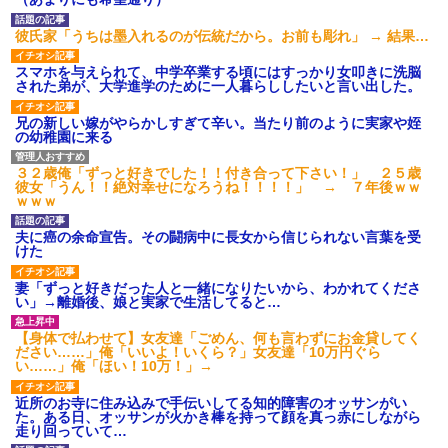
しまうのか？
が、旦那と離婚したくてでっち
上げのDV証拠を...
ヘンタイがいたんだけど兄貴
彼氏家「うちは墨入れるのが伝統だから。お前も彫れ」 → 結果…
じゃないよね
今、俺は不倫している。関係
が始まりもう5年が経つがその不
【悲報】俺の行為人生があと5
スマホを与えられて、中学卒業する頃にはすっかり女叩きに洗脳
倫相手のスマホを見てしまい...
年wwwwその理由がこれ
された弟が、大学進学のために一人暮らししたいと言い出した。
マクドでギャルママ軍団がガ
病院の待合室で子供がドタバ
キを放って動物園。ワシ「自分
タ走ってギャーギャー騒いでて
兄の新しい嫁がやらかしすぎて辛い。当たり前のように実家や姪
らのママにもっと遊んで欲しい
も親はスマホポチポチか談笑で
の幼稚園に来る
やんな？」ガキ「遊んでほし
放置
い」ワシ「魔法の言葉があるよ...
パスポートを発行する仕事
ハードオフに売っていた4万
３２歳俺「ずっと好きでした！！付き合って下さい！」 ２５歳
PTA会長「PTA参加拒否した親
4000円のフィギュアがヤバすぎ
彼女「うん！！絶対幸せになろうね！！！！」 → ７年後ｗｗ
へ最終警告。こうなってもい
るｗｗｗｗｗｗ「こんな高い
ｗｗｗ
い？」
の？ｗｗ」「逆に超安い」
隣に住んでる義弟嫁が私に張
私「ちょっと、人の家の金庫
夫に癌の余命宣告。その闘病中に長女から信じられない言葉を受
り合いたがる。「海外どこ行っ
触らないでよ！」キチママ『そ
けた
た？」と聞いては私が行ってな
こに金庫があったから、開けて
いところへ行き「幼稚園どこに
みようとしただけ☆』義兄「泥
入れる？習い事は？」と根掘り
妻「ずっと好きだった人と一緒になりたいから、わかれてくださ
は出てけ！二度と来るな！」結
葉掘り
い」→離婚後、娘と実家で生活してると…
果・・・
主な税金の成り立ちを調べて
私「初めて飲む味だけどなん
みたよ
【身体で払わせて】女友達「ごめん、何も言わずにお金貸してく
のお茶？」彼「ちっ！」私「」
ださい……」俺「いいよ！いくら？」女友達「10万円ぐら
【GIF】JSのカンチョーワロ
い……」俺「ほい！10万！」→
タ
後続車にクラクションを鳴ら
近所のお寺に住み込みで手伝いしてる知的障害のオッサンがい
され彼氏が逆切れ。「何クラク
た。ある日、オッサンが火かき棒を持って顔を真っ赤にしながら
ション鳴らしてんだ！降りてこ
走り回っていて…
いよ！」と怒鳴りだし...