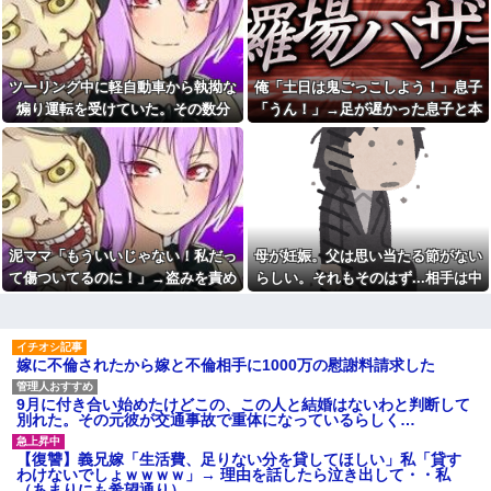
プレス持ち上げる姿披露
羅場になり…
談した結果
ちいかわ作者さん、総額30億
幼稚な義弟夫婦が大嫌い。低
超の大豪邸を建てるｗｗｗｗｗ
学歴だしパラサイトだし夫婦揃
ｗｗｗｗｗｗｗｗｗｗｗｗｗｗ
って太ってるし。義母にベタベ
【画像】居酒屋さん、6人で長
タ甘えて「ジュース飲みた～
ツーリング中に軽自動車から執拗な
俺「土日は鬼ごっこしよう！」息子
居して会計4939円しか使わない
い」何かあるとすぐ「親に言い
煽り運転を受けていた。その数分
「うん！」→足が遅かった息子と本
客にお気持ち表明してしまう←
つけてやる！」
コレどっちが悪いん
後、思わぬ結末を目撃することにな
気で遊び続けた10年後…
友人とタクシーに乗った→運
や？？？？？？
ちゃん「5070円ね」私「５千円
り…
マックの招待券を使おうとし
のチケットあるわ。これと70円
たら店員に番号を聞かれた。激
ね」→友人「これタクシー代
怒した僕は「どうしてくれんね
ね」35円！？これはセコケチ！
ん！！！無料券よこせ
FO案件！！→スレ民の反応
や！！！！」と怒鳴って…
は？？
マンションの隣人「盗聴器が
旦那（４０半ば）の夜の要求
泥ママ「もういいじゃない！私だっ
母が妊娠。父は思い当たる節がない
見つかったの」私「まさかうち
に応えるのがしんどくなってき
て傷ついてるのに！」→盗みを責め
らしい。それもそのはず...相手は中
も？」→業者に調査を依頼した
て、そっちだけダメになってく
ら、犯人の正体まで見えてき
れたらと思ってジャンクフード
られた泥ママがまさかの被害者アピ
1の...
て…
や甘菓子を食わせ続けた。→１
ール。その言い分に周囲から笑いが
年半で予想外の結果に・・・
単身赴任のはずの旦那の荷物
漏れてしまい…
が家を占領してる。単身赴任で
好きになってはいけない人を
嫁に不倫されたから嫁と不倫相手に1000万の慰謝料請求した
ほとんど帰らない癖に...
好きになったんだが
年収1500万の父が退職。父
帰省した私（29歳事務職）
「退職金も渡したよな？」母
「ハンバーグ食べたい」→オカ
9月に付き合い始めたけどこの、この人と結婚はないわと判断して
「貯金なんてないよー」父「全
ン「ハンバーグに唐揚げサラダ
別れた。その元彼が交通事故で重体になっているらしく…
部なくなったの！？」→予想外
と手作りコーンスープ添えた
の返事に家族騒然となり…
で！」なぜ実家の母親は子供が
【復讐】義兄嫁「生活費、足りない分を貸してほしい」私「貸す
30歳になっても「高校生運動部
ミスドで隣の席の女性二人の
わけないでしょｗｗｗｗ」→ 理由を話したら泣き出して・・私
レベルのガッツリ飯」を作って
会話が聞こえてきた。その内容
（あまりにも希望通り）