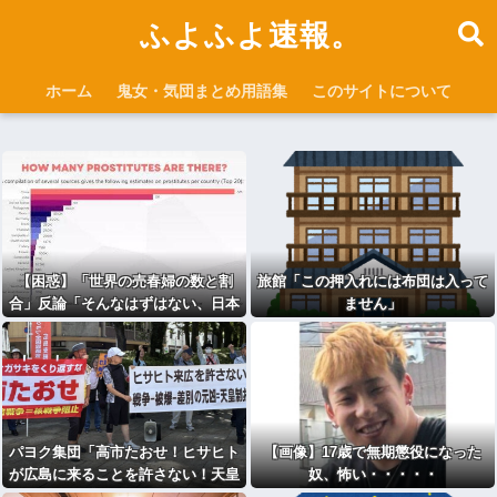
ふよふよ速報。
ホーム
鬼女・気団まとめ用語集
このサイトについて
【困惑】「世界の売春婦の数と割
旅館「この押入れには布団は入って
合」反論「そんなはずはない、日本
ません」
は上位なはずだ」←これｗｗｗｗｗ
ｗｗｗｗｗ
パヨク集団「高市たおせ！ヒサヒト
【画像】17歳で無期懲役になった
が広島に来ることを許さない！天皇
奴、怖い・・・・・
制打倒！」