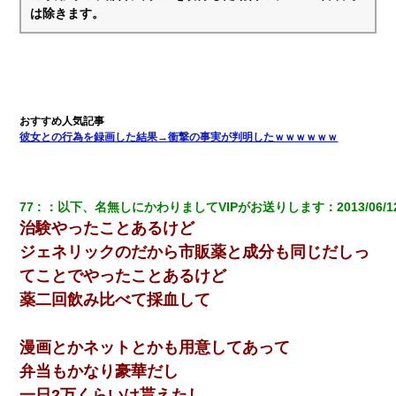
は除きます。
彼女との行為を録画した結果→衝撃の事実が判明したｗｗｗｗｗｗ
77
：
以下、名無しにかわりましてVIPがお送りします
：
2013/06/1
治験やったことあるけど
ジェネリックのだから市販薬と成分も同じだしっ
てことでやったことあるけど
薬二回飲み比べて採血して
漫画とかネットとかも用意してあって
弁当もかなり豪華だし
一日2万くらいは貰えたし