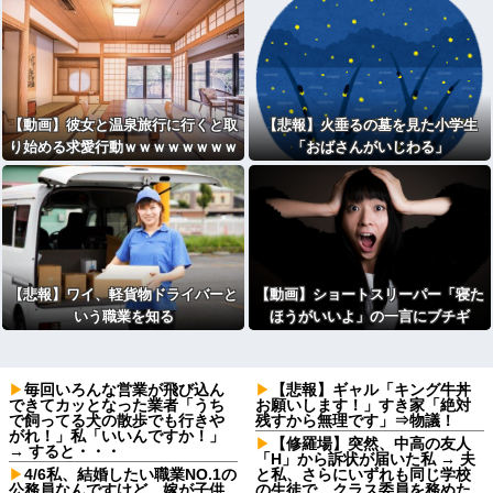
【動画】彼女と温泉旅行に行くと取
【悲報】火垂るの墓を見た小学生
り始める求愛行動ｗｗｗｗｗｗｗｗ
「おばさんがいじわる」
ｗｗｗ
【悲報】ワイ、軽貨物ドライバーと
【動画】ショートスリーパー「寝た
いう職業を知る
ほうがいいよ」の一言にブチギ
レ・・・
毎回いろんな営業が飛び込ん
【悲報】ギャル「キング牛丼
できてカッとなった業者「うち
お願いします！」すき家「絶対
で飼ってる犬の散歩でも行きや
残すから無理です」⇒物議！
がれ！」私「いいんですか！」
【修羅場】突然、中高の友人
→ すると・・・
「H」から訴状が届いた私 → 夫
4/6私、結婚したい職業NO.1の
と私、さらにいずれも同じ学校
公務員なんですけど、嫁が子供
の生徒で、クラス委員を務めた