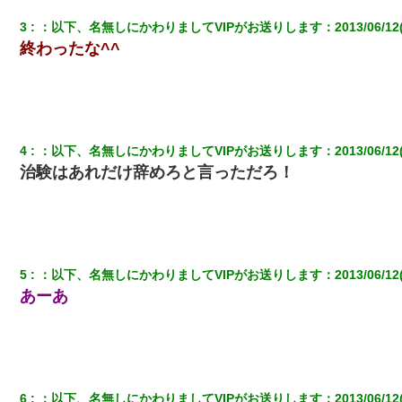
3
：
以下、名無しにかわりましてVIPがお送りします
：
2013/06/12
【ワロタ】姉から「肉食系14才、乳丸出し、毛はうっすら生えか
終わったな^^
け」というタイトルで画像が送られてきた
【画像】女の子「お母さん！！私ようやくファッションモデルに
選ばれたの！絶対見に来てね！」→悲しい結果がこれ・・・
4
：
以下、名無しにかわりましてVIPがお送りします
：
2013/06/12
元夫の連れ子「俺の結婚式の時くらい、母親としての責任を果た
治験はあれだけ辞めろと言っただろ！
そうとは思わないのか！」→どうも連れ子は…
[緊急]ベロベロの女に声をかけて行為してきた結果
200万を貸したコウトから、追加で400万の申し込み、私「無理。
5
：
以下、名無しにかわりましてVIPがお送りします
：
2013/06/12
義弟より娘たちが大事」旦那「娘たちが成人したら別れよう」私
あーあ
（は？）
父親がくも膜下出血で突然ﾀﾋ。→母の貯金が0なことが判明。→母
「私を家に置いてほしい、どうか見捨てないで(土下座」俺・嫁
「…」
6
：
以下、名無しにかわりましてVIPがお送りします
：
2013/06/12