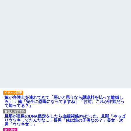
され『外食奢るからトントン』
彼（ライスをフォークの上に
と言われて・・・
乗せてパクッ）私「使い方間違
隣に住んでる義弟嫁が私に張
ってるよ」彼「これはイギリス
り合いたがる。「海外どこ行っ
式のマナーなんだっ！！！」→
た？」と聞いては私が行ってな
真相を調べることになり…
いところへ行き「幼稚園どこに
【家族内争い】 嫁のピアノを
入れる？習い事は？」と根掘り
兄嫁が欲しがり親も譲れと言い
葉掘り
出した結果…ｗｗｗｗ
私の地元は治安が悪く、弱い
ハードオフに売っていた4万
ものいじめや犯罪を楽しみなが
4000円のフィギュアがヤバすぎ
ら行うことが陽キャの条件だっ
るｗｗｗｗｗｗ「こんな高い
た
の？ｗｗ」「逆に超安い」
主な税金の成り立ちを調べて
私「ちょっと、人の家の金庫
みたよ
触らないでよ！」キチママ『そ
こに金庫があったから、開けて
みようとしただけ☆』義兄「泥
は出てけ！二度と来るな！」結
果・・・
私「初めて飲む味だけどなん
のお茶？」彼「ちっ！」私「」
嫁が弁護士を連れてきて「悪いと思うなら慰謝料を払って離婚し
【GIF】JSのカンチョーワロ
ろ」→ 俺「完全に恐喝になってますね」「お前、これが詐欺だっ
タ
て知ってる？」
後続車にクラクションを鳴ら
され彼氏が逆切れ。「何クラク
ション鳴らしてんだ！降りてこ
旦那が長男のDNA鑑定をしたら血縁関係0%だった。旦那「やっぱ
いよ！」と怒鳴りだし...
りウワキしてたんだな…」長男「俺は誰の子供なの？」長女・次
男「ウワキ女！」
【衝撃】報酬100万円超の治験
募集がこちらｗｗｗｗｗ(※画像