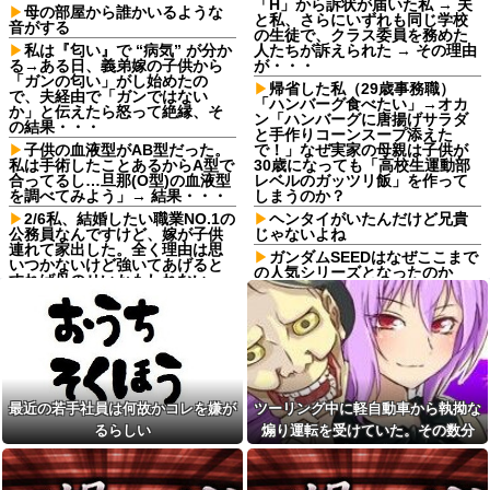
「H」から訴状が届いた私 → 夫
母の部屋から誰かいるような
と私、さらにいずれも同じ学校
音がする
の生徒で、クラス委員を務めた
私は『匂い』で “病気” が分か
人たちが訴えられた → その理由
る→ある日、義弟嫁の子供から
が・・・
「ガンの匂い」がし始めたの
帰省した私（29歳事務職）
で、夫経由で「ガンではない
「ハンバーグ食べたい」→オカ
か」と伝えたら怒って絶縁、そ
ン「ハンバーグに唐揚げサラダ
の結果・・・
と手作りコーンスープ添えた
子供の血液型がAB型だった。
で！」なぜ実家の母親は子供が
私は手術したことあるからA型で
30歳になっても「高校生運動部
合ってるし…旦那(O型)の血液型
レベルのガッツリ飯」を作って
を調べてみよう」→ 結果・・・
しまうのか？
2/6私、結婚したい職業NO.1の
ヘンタイがいたんだけど兄貴
公務員なんですけど、嫁が子供
じゃないよね
連れて家出した。全く理由は思
ガンダムSEEDはなぜここまで
いつかないけど強いてあげると
の人気シリーズとなったのか
すれば母のせいかもしれない。
嫁のせいでアトピー悪化しそう
【巨人対ヤクルト18回戦】巨
→
人がヤクルトに逆転勝ち 首位阪
神と0.5差！貯金は10 浦田同点打
マックの招待券を使おうとし
＆猛打賞 笹原V打 3回に一挙5得
たら店員に番号を聞かれた。激
点 竹丸6回1失点＆2出塁で8勝目
怒した僕は「どうしてくれんね
ん！！！無料券よこせ
【悲報】俺の行為人生があと5
や！！！！」と怒鳴って…
年wwwwその理由がこれ
最近の若手社員は何故かコレを嫌が
ツーリング中に軽自動車から執拗な
佐藤二朗、妻とのハグを報告
中学時代に俺だけを執拗にい
るらしい
煽り運転を受けていた。その数分
「文〇砲より遥かに威力は弱い
じめてきた秀才のA！推薦入試の
が、僕のノロケ砲をお見舞いす
朝、奴の習性を利用して道端の
後、思わぬ結末を目撃することにな
る」
ガラス破片を踏ませて自転車を
り…
パンクさせたｗｗｗざまぁｗｗ
【画像】『20代にしか見えな