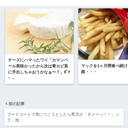
チーズにハマったワイ「カマンベ
マックを1ヶ月間食べ続け
ール美味かったから次は青カビ系
路・・・
に手出しちゃおうかなぁ〜？」ﾎﾟﾁ
ｰ →
前の記事
フードコートで席につこうとしたら男児が「ダメーっ！！」っ
て。他…