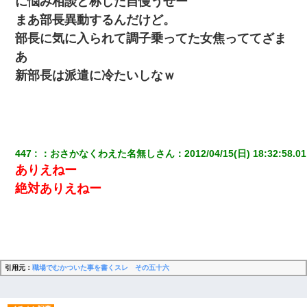
に悩み相談と称した自慢うぜー
「パワハラを受けたから思い切って転職した」とSNSで呟いた
ら、速攻でパワハラかました元上司がLINEを送ってきた。
まあ部長異動するんだけど。
部長に気に入られて調子乗ってた女焦っててざま
【ワロタ】姉から「肉食系14才、乳丸出し、毛はうっすら生えか
あ
け」というタイトルで画像が送られてきた
新部長は派遣に冷たいしなｗ
私「まとめ買いして冷凍ストックしてる」Ａ「ずるい！クレク
レ！」私「なんでよ」Ａ「ケーチ！バーカ！」→ 後日、Ａ旦那が
凸してきた
夫に癌の余命宣告。その闘病中に長女から信じられない言葉を受
447
：
おさかなくわえた名無しさん
：
2012/04/15(日) 18:32:58.01
けた
ありえねー
絶対ありえねー
夫に癌の余命宣告。その闘病中に長女から信じられない言葉を受
けた
【衝撃】女友達から行為中に告白されてOKした結果
引用元：
職場でむかついた事を書くスレ その五十六
スマホを与えられて、中学卒業する頃にはすっかり女叩きに洗脳
された弟が、大学進学のために一人暮らししたいと言い出した。