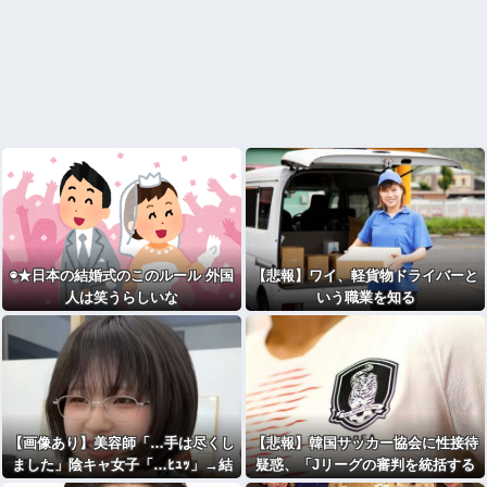
◉★日本の結婚式のこのルール 外国
【悲報】ワイ、軽貨物ドライバーと
人は笑うらしいな
いう職業を知る
【画像あり】美容師「…手は尽くし
【悲報】韓国サッカー協会に性接待
ました」陰キャ女子「…ﾋｭｯ」→結
疑惑、「Jリーグの審判を統括する
果・・・
人物」も含まれると報道