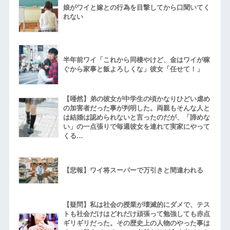
娘がワイと嫁との行為を目撃してから口聞いてく
れない
半年前ワイ「これから同棲やけど、金はワイが稼
ぐから家事と飯よろしくな」彼女「任せて！」
【唖然】弟の彼女が中学生の頃かなりひどい虐め
の加害者だった事が判明した。両親もそんな人と
は結婚は認められないと言ったのだが、「諦めな
い」の一点張りで毎週彼女を連れて実家にやって
くる…
【悲報】ワイ将スーパーで万引きと間違われる
【疑問】私は社会の授業が壊滅的にダメで、テス
トも社会だけはどれだけ頑張って勉強しても赤点
ギリギリだった。その歴史上の人物のやった事は