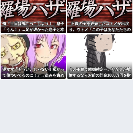
ｗｗｗｗ
い30代女子』がこちらです←お
前らから見てど
【動画】戦犯はどっち？ｗｗ
う？？？？？？？
ｗｗｗｗｗｗｗｗｗｗｗｗｗｗ
ｗｗｗｗ他
寺田心、週6ジム通いで体重
62kg→82kgに 110kgのベンチ
病院の待合室で子供がドタバ
俺「土日は鬼ごっこしよう！」息子
不義の子を妊娠したコトメが出戻
プレス持ち上げる姿披露
タ走ってギャーギャー騒いでて
「うん！」→足が遅かった息子と本
り。ウトメ「この子はあなたたちの
も親はスマホポチポチか談笑で
ちいかわ作者さん、総額30億
放置
気で遊び続けた10年後…
子として育てて」旦那「ありがと
超の大豪邸を建てるｗｗｗｗｗ
ｗｗｗｗｗｗｗｗｗｗｗｗｗｗ
彼女の浮気を疑い問いつける
う」私「勝手に決めないで！」→修
と弟だと言う。「じゃあ携帯見
お前ら「日本も核武装汁！」
羅場になり…
せて」『え？』え？じゃねーし
←１万発の核弾頭どこに
ｗ で、なんだかんだで結局俺の
マクドでギャルママ軍団がガ
方が間男だったｗ
キを放って動物園。ワシ「自分
パスポートを発行する仕事
らのママにもっと遊んで欲しい
泥ママ「もういいじゃない！私だっ
夫の不倫で離婚確定へ。だが夫が離
やんな？」ガキ「遊んでほし
PTA会長「PTA参加拒否した親
い」ワシ「魔法の言葉があるよ...
へ最終警告。こうなってもい
て傷ついてるのに！」→盗みを責め
婚するならお前の貯金1800万円を財
い？」
最近の若手社員は何故かコレ
られた泥ママがまさかの被害者アピ
産分与しろ」と言い出した
を嫌がるらしい
こども園から孫が怪我した迎
ール。その言い分に周囲から笑いが
えにと連絡あり。石をどかして
24歳の嫁に性的な魅力を感じ
ミミズ集め足の上に石を落とし
漏れてしまい…
なくなったので離婚したい件
たそうな
店員「お待たせしました」後
トメ『孫にプレゼントを贈っ
輩「…」私「取りに行かない
たのに連絡がない！（怒』私
の？」→初日の昼食で後輩の非
「届いてないし、不在票も入っ
常識さに驚いて…
てませんけど…」→ たぶん今年
離婚した元妻が突然失踪して
いちばんのホラー
しまった。娘の母親でもある相
半年近く食費を払わない彼
手だから放っておけず連絡を探
氏。催促したら小銭で1000円渡
すことに…