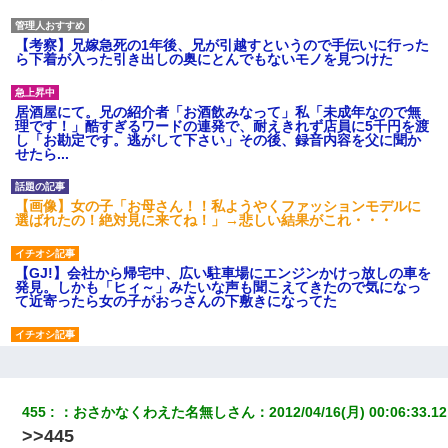
【考察】兄嫁急死の1年後、兄が引越すというので手伝いに行った
ら下着が入った引き出しの奥にとんでもないモノを見つけた
居酒屋にて。兄の紹介者「お酒飲みなって」私「未成年なので無
理です！」酷すぎるワードの連発で、耐えきれず店員に5千円を渡
し「お勘定です。逃がして下さい」その後、録音内容を父に聞か
せたら...
【画像】女の子「お母さん！！私ようやくファッションモデルに
選ばれたの！絶対見に来てね！」→悲しい結果がこれ・・・
【GJ!】会社から帰宅中、広い駐車場にエンジンかけっ放しの車を
発見。しかも「ヒィ～」みたいな声も聞こえてきたので気になっ
て近寄ったら女の子がおっさんの下敷きになってた
とっさに女児を捕まえたら変質者扱いされた。母親「あっち行っ
てよ！気持ち悪い！（ｼｯｼｯ」→ 後日、俺を見つけた母親がすっ飛
んできて・・・
455
：
おさかなくわえた名無しさん
：
2012/04/16(月) 00:06:33.12
>>445
結婚生活10ヶ月目で嫁から一方的に「もう冷めた」と離婚切り出