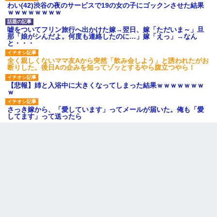
わい(42)渋谷の夜のサービスで19の女の子にゴックンさせた結果
ｗｗｗｗｗｗｗｗ
嘘をついてフリン旅行へ出かけた嫁→翌日、嫁「ただいま～」旦
那「娘がシんだよ。何度も連絡したのに…」嫁「えっ」→なん
と・・・
全く親しくないママ友Aから突然「飲み会しよう」と誘われたがお
断りした。後日Aの企みを知ってゾッとするやら腹立つやら！
【悲報】姉と入浴中に大きくなってしまった結果ｗｗｗｗｗｗｗ
ｗ
さっき嫁から、「愛しています」ってメールが届いた。俺も「愛
してます」って送ったら