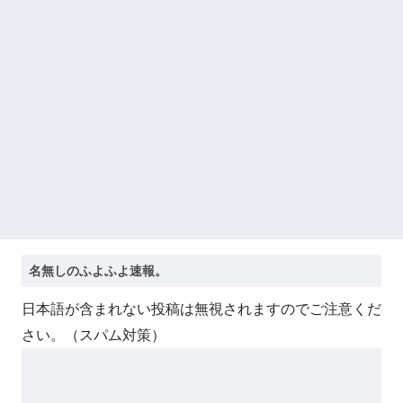
日航機墜落事故の「ここからは日本語で大丈夫ですよ〜」の絶望
感がヤバイ・・・
新卒の女性社員に1年半ストーカーされていた。俺「マジで怖い」
上司「話をしてみる」→女性社員「実は10数年前に…」
日本語が含まれない投稿は無視されますのでご注意くだ
さい。（スパム対策）