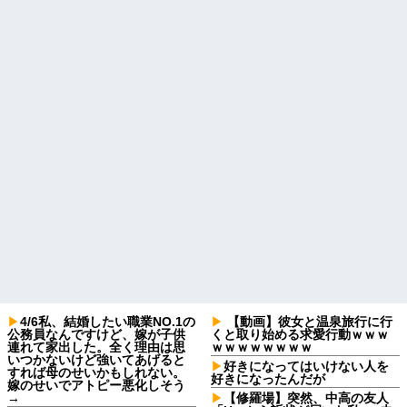
4/6私、結婚したい職業NO.1の
【動画】彼女と温泉旅行に行
公務員なんですけど、嫁が子供
くと取り始める求愛行動ｗｗｗ
連れて家出した。全く理由は思
ｗｗｗｗｗｗｗｗ
いつかないけど強いてあげると
好きになってはいけない人を
すれば母のせいかもしれない。
好きになったんだが
嫁のせいでアトピー悪化しそう
→
【修羅場】突然、中高の友人