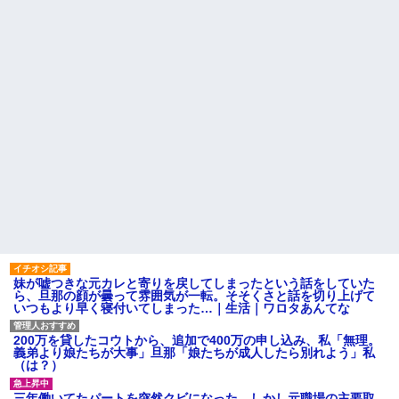
妹が嘘つきな元カレと寄りを戻してしまったという話をしていた
ら、旦那の顔が曇って雰囲気が一転。そそくさと話を切り上げて
いつもより早く寝付いてしまった…｜生活｜ワロタあんてな
200万を貸したコウトから、追加で400万の申し込み、私「無理。
義弟より娘たちが大事」旦那「娘たちが成人したら別れよう」私
（は？）
三年働いてたパートを突然クビになった。しかし元職場の主要取