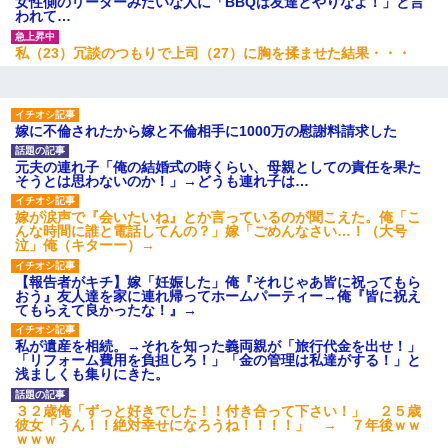
女性側のリーダーみたいな人に「BBQは友達とやりなよ！」と言
われて…
医者「糖尿病で余命1年です」 ワイ「知らんわｗどうせ死ぬなら
食べる量増やすわｗ」→結果ｗｗｗｗｗ
私（23）冗談のつもりで上司（27）に胸を揉ませた結果・・・
彼女にプロポーズしてOK貰った俺、告げられた結婚条件にブチ切
れて無事婚約破棄・・・
嫁に不倫されたから嫁と不倫相手に1000万の慰謝料請求した
【復讐】義兄嫁「生活費、足りない分を貸してほしい」私「貸す
元夫の連れ子「俺の結婚式の時くらい、母親としての責任を果た
わけないでしょｗｗｗｗ」→ 理由を話したら泣き出して・・私
そうとは思わないのか！」→どうも連れ子は…
（あまりにも希望通り）
嫁が涙声で『会いたいね』とか言っているのが聞こえた。俺「こ
んな時間に誰と電話してんの？」嫁「ごめんなさい…！（大号
隣の部屋の住民の母親、オートロックを突破してマンションに入
泣」俺（キターー）→
り込んできたみたいで、ずっとドアの前で喚いてて滅茶苦茶うる
さかった。
【報告者がキチ】嫁「妊娠した」俺『それじゃあ皆に祝ってもら
おう』友人達を家に連れ帰ってホームパーティー→俺『皆に祝え
てもらえて良かったな！』→
この母親は娘の黒歴史を掘り出さないと死ぬんか？ 死ぬんか？
私が遺産を相続。→それを知った義両親が「旅行代金を出せ！」
「リフォーム費用を負担しろ！」「金の管理は私達がする！」と
浅ましくも集りにきた。
【衝撃】婚約者「兄と結婚はするけど嫁入りするわけじゃない。
お互い干渉はしないようにしましょう」→ その後に結納金の話を
したので、母が・・・
３２歳俺「ずっと好きでした！！付き合って下さい！」 ２５歳
彼女「うん！！絶対幸せになろうね！！！！」 → ７年後ｗｗ
ｗｗｗ