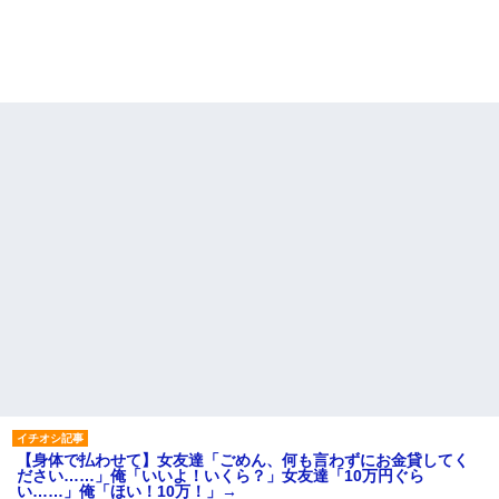
【身体で払わせて】女友達「ごめん、何も言わずにお金貸してく
ださい……」俺「いいよ！いくら？」女友達「10万円ぐら
い……」俺「ほい！10万！」→