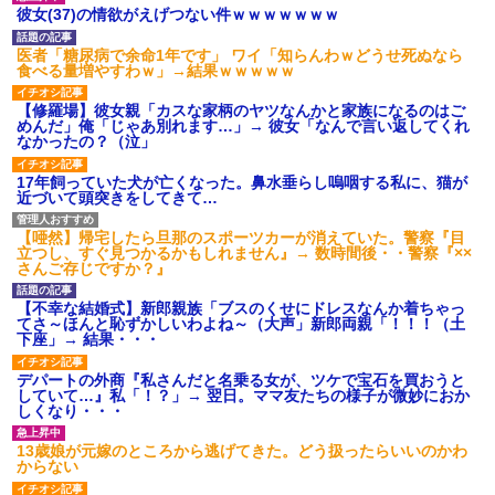
あり)
彼女(37)の情欲がえげつない件ｗｗｗｗｗｗｗ
【ネット騒然】惨殺されたタ
ワマン頂き女子のこの動画、す
医者「糖尿病で余命1年です」 ワイ「知らんわｗどうせ死ぬなら
げえええええｗｗｗｗｗｗｗｗ
食べる量増やすわｗ」→結果ｗｗｗｗｗ
ｗｗｗ
【愕然】白のクラウン俺氏、
【修羅場】彼女親「カスな家柄のヤツなんかと家族になるのはご
高速道路左車線を制限速度で走
めんだ」俺「じゃあ別れます…」→ 彼女「なんで言い返してくれ
った結果wwwwwwwwwwww
なかったの？（泣」
百年の恋12-899 食べた量を
張り合ってくる
17年飼っていた犬が亡くなった。鼻水垂らし嗚咽する私に、猫が
近づいて頭突きをしてきて…
【悲報】佐藤輝明・・・２軍
でも盛大にやらかす←あまり悲
しませないでくれ
【唖然】帰宅したら旦那のスポーツカーが消えていた。警察『目
立つし、すぐ見つかるかもしれません』→ 数時間後・・警察『××
さんご存じですか？』
【不幸な結婚式】新郎親族「ブスのくせにドレスなんか着ちゃっ
てさ～ほんと恥ずかしいわよね～（大声」新郎両親「！！！（土
下座」→ 結果・・・
デパートの外商『私さんだと名乗る女が、ツケで宝石を買おうと
していて…』私「！？」→ 翌日。ママ友たちの様子が微妙におか
しくなり・・・
13歳娘が元嫁のところから逃げてきた。どう扱ったらいいのかわ
からない