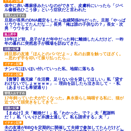
体中に赤い蕁麻疹みたいなのができて、皮膚科にいったら「ジベ
私『貯金貯まったし、やっと家建てられるね！』夫「実家を二世
ル薔薇色ひこう疹」という症状だと言われた
帯住宅にした。それに貯金使った」→私『離婚しよう』夫「え
っ」私『使った貯金はあげるから』→すると…
旦那が長男のDNA鑑定をしたら血縁関係0%だった。旦那「やっぱ
りウワキしてたんだな…」長男「俺は誰の子供なの？」長女・次
男「ウワキ女！」
【クズ】昔、兄がお見合いして「ブスすぎｗｗｗ」と断った女性
が、兄の同級生と結婚。それを知った兄は荒れ狂い、｢嫁さん、俺
のお古ですが気分はどう？」とメールを送った→
10年ほど前、息子がまだ年中だった時に離婚したんだけど、一昨
年の暮れに突然息子が職場を訪ねてきた。
夫の友達がBBQを定期的に開催して夫婦で参加してたんだけど、
姉旦那の友達「ほんとのパパだよ～」私のお腹を触ってほざく。
女性側のリーダーみたいな人に「BBQは友達とやりなよ！」と言
→思わず手を叩いて振り払ったら…
われて…
ナンパにほいほい付いていった私、地獄に落ちる
嫁が弁護士を連れてきて「悪いと思うなら慰謝料を払って離婚し
【復讐】義兄嫁「生活費、足りない分を貸してほしい」私「貸す
ろ」→ 俺「完全に恐喝になってますね」「お前、これが詐欺だっ
わけないでしょｗｗｗｗ」→ 理由を話したら泣き出して・・私
て知ってる？」
（あまりにも希望通り）
17年飼っていた犬が亡くなった。鼻水垂らし嗚咽する私に、猫が
全く親しくないママ友Aから突然「飲み会しよう」と誘われたがお
近づいて頭突きをしてきて…
断りした。後日Aの企みを知ってゾッとするやら腹立つやら！
【まぬけ】夫「離婚だ！」私「わかった。で？」夫「慰謝料
だ！」私「いいけど弁護士通して。私も請求する」夫「」
体中に赤い蕁麻疹みたいなのができて、皮膚科にいったら「ジベ
ル薔薇色ひこう疹」という症状だと言われた
夫の友達がBBQを定期的に開催して夫婦で参加してたんだけど、