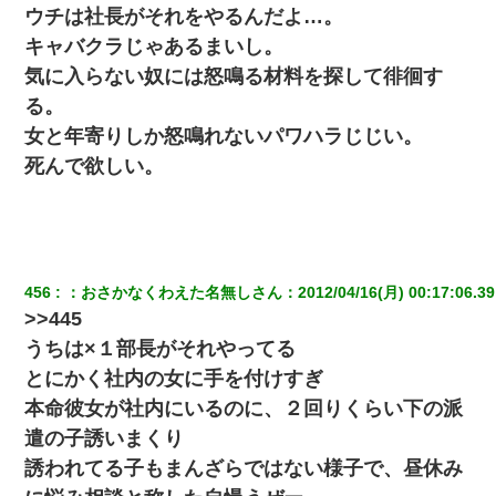
された
ウチは社長がそれをやるんだよ…。
キャバクラじゃあるまいし。
童貞俺、宅飲みした女友達2人を家に泊めた結果ｗｗｗｗｗｗ
気に入らない奴には怒鳴る材料を探して徘徊す
る。
彼女(美人女医)にネックレスをプレゼント。「こんな安物を渡すく
らいなら、渡さないほうがマシだからね」→ ６０万したと話した
女と年寄りしか怒鳴れないパワハラじじい。
ら・・・
死んで欲しい。
出張中の旦那から『フリンしやがって、このクズ』と電話が。私
「本当に家まで来たの？証拠は？」旦那「俺の言葉が信じられな
いのか！」→ 離婚後
456
：
おさかなくわえた名無しさん
：
2012/04/16(月) 00:17:06.39
同じマンションに住んでる女性が鍵をわかりやすいところに隠し
ている事に気づいた俺「忍びこんでみよう！」→ 結果
>>445
うちは×１部長がそれやってる
何年か前に妹は離婚している。当時生まれた姪が義弟の子じゃな
とにかく社内の女に手を付けすぎ
かったため妹有責での離婚になり…
本命彼女が社内にいるのに、２回りくらい下の派
遣の子誘いまくり
【驚愕】5000円でＪＫと行為してきたが後悔しかない…
誘われてる子もまんざらではない様子で、昼休み