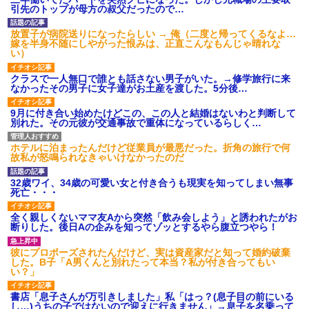
引先のトップが母方の叔父だったので…
放置子が病院送りになったらしい → 俺（二度と帰ってくるなよ…
嫁を半身不随にしやがった恨みは、正直こんなもんじゃ晴れな
い）
クラスで一人無口で誰とも話さない男子がいた。→修学旅行に来
なかったその男子に女子達がお土産を渡した。5分後…
9月に付き合い始めたけどこの、この人と結婚はないわと判断して
別れた。その元彼が交通事故で重体になっているらしく…
ホテルに泊まったんだけど従業員が最悪だった。折角の旅行で何
故私が怒鳴られなきゃいけなかったのだ
32歳ワイ、34歳の可愛い女と付き合うも現実を知ってしまい無事
死亡・・・
全く親しくないママ友Aから突然「飲み会しよう」と誘われたがお
断りした。後日Aの企みを知ってゾッとするやら腹立つやら！
彼にプロポーズされたんだけど、実は資産家だと知って婚約破棄
した。B子「A男くんと別れたって本当？私が付き合ってもい
い？」
書店「息子さんが万引きしました」私「はっ？(息子目の前にいる
し…)うちの子ではないので迎えに行きません」→息子を名乗って