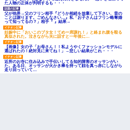
た人物の正体が判明するも・・・
父が他界→父のフリン相手『どうか相続を放棄して下さい、昔の
ことは謝ります。ごめんなさい…』私「お子さんはフリン略奪婚
って知ってるの？」相手『 』結果→
妊娠中に「おいこのブタ女！てめー席譲れ！」と絡まれ腹を殴る
真似された。泣きながら夫に話すと一年後に…
【画像】女の子「お母さん！！私ようやくファッションモデルに
選ばれたの！絶対見に来てね！」→悲しい結果がこれ・・・
近所のお寺に住み込みで手伝いしてる知的障害のオッサンがい
た。ある日、オッサンが火かき棒を持って顔を真っ赤にしながら
走り回っていて…