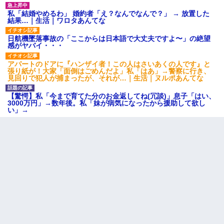
上司「何なの、この書類！！」私「あの‥」上司「今は私が話し
てるの！」私「ですから」上司「黙って聞きなさい！」私「それ
私「結婚やめるわ」 婚約者「え？なんでなんで？」 → 放置した
は」上司「言い訳しない！」→結果ｗｗｗｗｗ
結果…｜生活｜ワロタあんてな
日航機墜落事故の「ここからは日本語で大丈夫ですよ〜」の絶望
【衝撃】ある工場に配属すると、女の人がみんな退職してしま
感がヤバイ・・・
う。会社「仕事がハードだし田舎で娯楽も少ないからキツイの
か…」→ 実際は違った
アパートのドアに『ハンザイ者！この人はさいあくの人です』と
張り紙が！大家「面倒はごめんだよ」私「はあ」→警察に行き、
見回りで犯人が捕まったが、それが…｜生活｜ヌルポあんてな
旦那の元嫁「離婚したとはいえ、私が本来の妻。許可なく結婚す
るなんてどういう神経してるの？離婚届を記入して持って来い」
【驚愕】私「今まで育てた分のお金返してね(冗談)」息子「はい、
→笑いが止まらなくなり・・・
3000万円」→数年後。私「妹が病気になったから援助して欲し
い」→
【修羅場】彼女親「カスな家柄のヤツなんかと家族になるのはご
めんだ」俺「じゃあ別れます…」→ 彼女「なんで言い返してくれ
なかったの？（泣」
10年ほど前、息子がまだ年中だった時に離婚したんだけど、一昨
年の暮れに突然息子が職場を訪ねてきた。
32歳ワイ、34歳の可愛い女と付き合うも現実を知ってしまい無事
死亡・・・