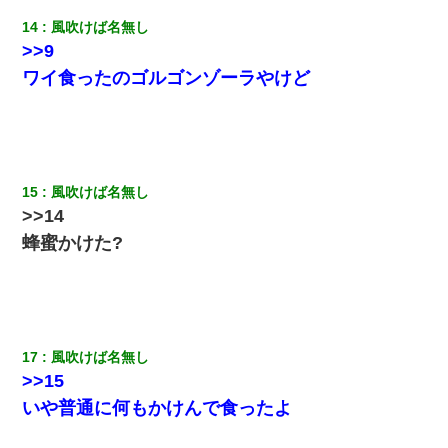
とっさに女児を捕まえたら変質者扱いされた。母親「あっち行っ
14
風吹けば名無し
てよ！気持ち悪い！（ｼｯｼｯ」→ 後日、俺を見つけた母親がすっ飛
んできて・・・
>>9
ワイ食ったのゴルゴンゾーラやけど
彼女との行為を録画した結果→衝撃の事実が判明したｗｗｗｗｗ
ｗ
[緊急]ベロベロの女に声をかけて行為してきた結果
15
風吹けば名無し
>>14
俺「初対面でなに言ったか覚えてる？」嫁「臭いんだよ！キモオ
タ？だっけ？」俺「だいたい合ってる。で、なんで告白してきた
蜂蜜かけた?
の？」→
ワイ144kg彼女98kgデブカップル、1年間毎日行為しまくった結
果
17
風吹けば名無し
ＤＮＡ検査『血縁関係０％』旦那「やっぱり托卵だったんだ…」
嫁「本当に身に覚えがない」「なにかの間違いだ！取り違え
>>15
だ！」→ 嫁「あっ」
いや普通に何もかけんで食ったよ
アパートのドアに『ハンザイ者！この人はさいあくの人です』と