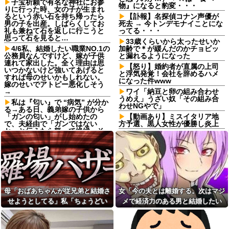
子宝祈願で有名な神社にお参
物』になると豹変・・・
りに行った時、女の子が生まれ
るという赤い石を持ち帰ったら
【訃報】名探偵コナン声優が
男の子を出産。しばらくしてお
死去 → 今トンデモナイことにな
礼も兼ねて石を返しに行こうと
ってる・・・
思って石を見ると…
33歳くらいから太ったせいか
4/6私、結婚したい職業NO.1の
加齢で＊が緩んだのかチョビッ
公務員なんですけど、嫁が子供
と漏れるようになった
連れて家出した。全く理由は思
【怒り】婚約者が直属の上司
いつかないけど強いてあげると
と浮気発覚！会社を辞めるハメ
すれば母のせいかもしれない。
になった件www
嫁のせいでアトピー悪化しそう
→
ワイ「納豆と卵の組み合わせ
うめえ」うざい奴「その組み合
私は『匂い』で “病気” が分か
わせNGやで」
る→ある日、義弟嫁の子供から
「ガンの匂い」がし始めたの
【動画あり】ミスイタリア地
で、夫経由で「ガンではない
方予選、黒人女性が優勝し炎上
か」と伝えたら怒って絶縁、そ
楽天イーグルス、日ハム打線
の結果・・・
に5死球
出張から帰ったら、嫁の顔が
軽度のアレルギーを「わがま
青ざめていた。俺「一体何があ
ま」と決めつけ嫌味を言ってき
ったんだ？」嫁「…」→子供た
た友人、その子どもが重度のア
ちに話を聞くと…
レルギー持ちだと判明した途
アルバイトの教育で悩んで
端、過去の嫌がらせを「えーそ
る。その人はマニュアルを暗記
うだったっけ？」と白々しくス
母「おばあちゃんが従兄弟と結婚さ
女「今の夫とは離婚する。次はマジ
して機械のように繰り返すロボ
ルー
せようとしてる」私「ちょうどい
メで経済力のある男と結婚したい
ットタイプ
イベント派遣で陰湿にいじら
い、その話利用するわ」→3日後に
な」私「幸せになってね！」→産科
トメ「里帰りは？実家は？う
れていた地味な男性スタッフ。
ちに来る？」私「全部気遣って
ある日、高さ3mの階段から落ち
まさかの展開…
の授乳室で出会った女性のその後
くれてるのは分かるけど…」→
かけた子どもをパルクールで爆