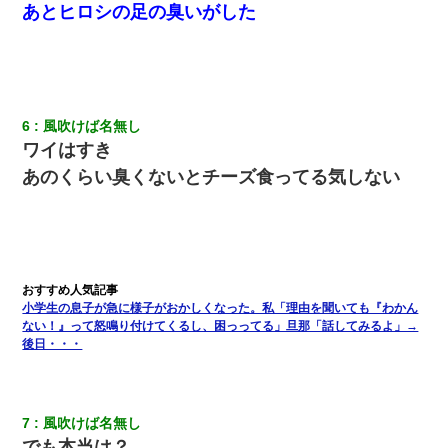
→思わず手を叩いて振り払ったら…
あとヒロシの足の臭いがした
ナンパにほいほい付いていった私、地獄に落ちる
妊娠中に「おいこのブタ女！てめー席譲れ！」と絡まれ腹を殴る
真似された。泣きながら夫に話すと一年後に…
6
風吹けば名無し
ワイはすき
あのくらい臭くないとチーズ食ってる気しない
彼にプロポーズされたんだけど、実は資産家だと知って婚約破棄
した。B子「A男くんと別れたって本当？私が付き合ってもい
い？」
宅飲みで女友達の乳を見てしまった・・・
小学生の息子が急に様子がおかしくなった。私「理由を聞いても『わかん
テレワーク上司「会議中はカメラ付けろ！」女社員「え、事前連
絡無しは無理」上司「いいから付けろ！」→
ない！』って怒鳴り付けてくるし、困っってる」旦那「話してみるよ」→
後日・・・
旦那が長男のDNA鑑定をしたら血縁関係0%だった。旦那「やっぱ
りウワキしてたんだな…」長男「俺は誰の子供なの？」長女・次
男「ウワキ女！」
7
風吹けば名無し
でも本当は？