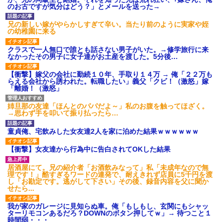
のお古ですが気分はどう？」とメールを送った→
兄の新しい嫁がやらかしすぎて辛い。当たり前のように実家や姪
の幼稚園に来る
クラスで一人無口で誰とも話さない男子がいた。→修学旅行に来
なかったその男子に女子達がお土産を渡した。5分後…
【衝撃】嫁父の会社に勤続１０年、手取り１４万 → 俺「２２万も
らえる会社から誘われた。転職したい」義父「クビ！（激怒」嫁
「離婚！（激怒」
姉旦那の友達「ほんとのパパだよ～」私のお腹を触ってほざく。
→思わず手を叩いて振り払ったら…
童貞俺、宅飲みした女友達2人を家に泊めた結果ｗｗｗｗｗｗ
【衝撃】女友達から行為中に告白されてOKした結果
居酒屋にて。兄の紹介者「お酒飲みなって」私「未成年なので無
理です！」酷すぎるワードの連発で、耐えきれず店員に5千円を渡
し「お勘定です。逃がして下さい」その後、録音内容を父に聞か
せたら...
我が家のガレージに見知らぬ車。俺「もしもし、玄関にもシャッ
ターリモコンあるだろ？DOWNのボタン押してｗ」→ 待つこと１
時間弱・・・