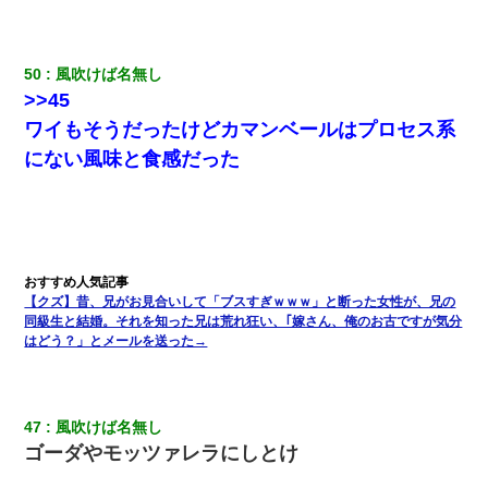
50
風吹けば名無し
>>45
ワイもそうだったけどカマンベールはプロセス系
にない風味と食感だった
【クズ】昔、兄がお見合いして「ブスすぎｗｗｗ」と断った女性が、兄の
同級生と結婚。それを知った兄は荒れ狂い、｢嫁さん、俺のお古ですが気分
はどう？」とメールを送った→
47
風吹けば名無し
ゴーダやモッツァレラにしとけ