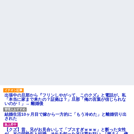
出張中の旦那から『フリンしやがって、このクズ』と電話が。私
「本当に家まで来たの？証拠は？」旦那「俺の言葉が信じられな
いのか！」→ 離婚後
結婚生活10ヶ月目で嫁から一方的に「もう冷めた」と離婚切り出
された
【クズ】昔、兄がお見合いして「ブスすぎｗｗｗ」と断った女性
が、兄の同級生と結婚。それを知った兄は荒れ狂い、｢嫁さん、俺