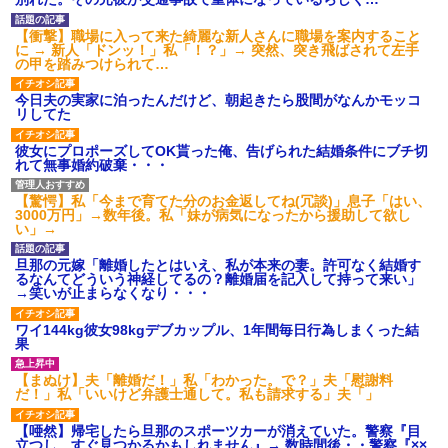
タ
後続車にクラクションを鳴ら
【衝撃】職場に入って来た綺麗な新人さんに職場を案内すること
され彼氏が逆切れ。「何クラク
に → 新人「ドンッ！」私「！？」→ 突然、突き飛ばされて左手
ション鳴らしてんだ！降りてこ
の甲を踏みつけられて…
いよ！」と怒鳴りだし...
【衝撃】報酬100万円超の治験
今日夫の実家に泊ったんだけど、朝起きたら股間がなんかモッコ
募集がこちらｗｗｗｗｗ(※画像
リしてた
あり)
【ネット騒然】惨殺されたタ
彼女にプロポーズしてOK貰った俺、告げられた結婚条件にブチ切
ワマン頂き女子のこの動画、す
れて無事婚約破棄・・・
げえええええｗｗｗｗｗｗｗｗ
ｗｗｗ
【驚愕】私「今まで育てた分のお金返してね(冗談)」息子「はい、
【愕然】白のクラウン俺氏、
3000万円」→数年後。私「妹が病気になったから援助して欲し
高速道路左車線を制限速度で走
い」→
った結果wwwwwwwwwwww
百年の恋12-899 食べた量を
旦那の元嫁「離婚したとはいえ、私が本来の妻。許可なく結婚す
張り合ってくる
るなんてどういう神経してるの？離婚届を記入して持って来い」
【悲報】佐藤輝明・・・２軍
→笑いが止まらなくなり・・・
でも盛大にやらかす←あまり悲
しませないでくれ
ワイ144kg彼女98kgデブカップル、1年間毎日行為しまくった結
果
【まぬけ】夫「離婚だ！」私「わかった。で？」夫「慰謝料
だ！」私「いいけど弁護士通して。私も請求する」夫「」
【唖然】帰宅したら旦那のスポーツカーが消えていた。警察『目
立つし、すぐ見つかるかもしれません』→ 数時間後・・警察『××