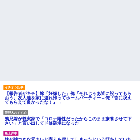
【報告者がキチ】嫁「妊娠した」俺『それじゃあ皆に祝ってもら
おう』友人達を家に連れ帰ってホームパーティー→俺『皆に祝え
てもらえて良かったな！』→
義兄嫁が義実家で「コロナ陽性だったからこのまま療養させて下
さい」と言い出してド修羅場になった
妹が嘘つきな元カレと寄りを戻してしまったという話をしていた