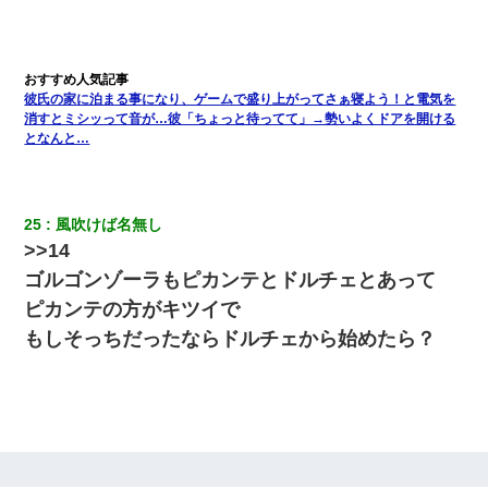
張り紙が！大家「面倒はごめんだよ」私「はあ」→警察に行き、
見回りで犯人が捕まったが、それが…｜生活｜ヌルポあんてな
旦那の元カノをSNSで探して写真を保存して顔面評価スレで写真
を晒してた。ほとんどがブスという評価の中で二人ほど意外に好
彼氏の家に泊まる事になり、ゲームで盛り上がってさぁ寝よう！と電気を
評価で苦々しく思った
消すとミシッって音が…彼「ちょっと待ってて」→勢いよくドアを開ける
となんと…
彼女(37)の情欲がえげつない件ｗｗｗｗｗｗｗ
25
風吹けば名無し
200万を貸したコウトから、追加で400万の申し込み、私「無理。
義弟より娘たちが大事」旦那「娘たちが成人したら別れよう」私
>>14
（は？）
ゴルゴンゾーラもピカンテとドルチェとあって
ピカンテの方がキツイで
父が他界→父のフリン相手『どうか相続を放棄して下さい、昔の
ことは謝ります。ごめんなさい…』私「お子さんはフリン略奪婚
もしそっちだったならドルチェから始めたら？
って知ってるの？」相手『 』結果→
３２歳俺「ずっと好きでした！！付き合って下さい！」 ２５歳
彼女「うん！！絶対幸せになろうね！！！！」 → ７年後ｗｗ
ｗｗｗ