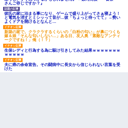
さんご存じですか？』
彼氏の家に泊まる事になり、ゲームで盛り上がってさぁ寝よう！
と電気を消すとミシッって音が…彼「ちょっと待ってて」→勢い
よくドアを開けるとなんと…
新築の家で。クラクラするくらいの「白粉の匂い」が鼻につくも
嫁＆娘「そんな匂いしない…」ある日、友人奥「素敵なアンティ
ークですね！」俺（！？）
生保レディと行為する為に駆け引きしてみた結果ｗｗｗｗｗｗｗ
ｗｗｗｗｗ
夫に癌の余命宣告。その闘病中に長女から信じられない言葉を受
けた