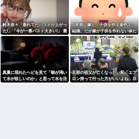
が・・・
善意だからこそ断れなくて…
走＆ダイブし間一髪で救出！職
場の手のひら返しと評価爆上げ
野球部の中学生男子です。他
が凄まじかったｗｗ
人の物を壊したくないのに壊し
てしまいます
相手がどんなパイプ持ってい
るかも知れないのに…
鈴木奈々「垂れてたバストが上がっ
1年前に嫁と「子供を作る条件で」
SCでとうとうセコケチに遭遇
した。荷物持って「家まで送っ
宮崎駿「心の穴を埋めるため
た!」「今が一番バスト大きい!」 最
結婚。だが嫁が子供を作れない体だ
てくれない」って言ってきて...
に、交配を重ねた毛虫みたいな
新の身長・体重も報告
と知ったので離婚へ。
小さな犬を連れてる人、本当に
【後編】結婚直後に祖父が亡
醜い」←これどう思う？
くなり落ち込んでたら嫁に「い
つまでくよくよしてるの？」と
「自転車のルール厳罰化！」
言われた。お義父さんやお義母
← 正直なんの意味もなかった件
さんの負担もなくなったし良か
ｗｗｗｗｗｗｗｗ他
ったと...
【呆然】友人が褒められると
賃貸物件を内覧中、ベランダ
キレる国立大卒生活保護受給者
真夏に現れたヘビを見て「喉が渇い
旦那の祖父が亡くなった。私「エプ
に出たら突然ゾワッと両腕に鳥
友人。ちょっとBを褒めたらキレ
肌が出た。「やっぱりこの部屋
散らかしてBの職場に電話したら
て水が欲しいのか」と思って水を注
ロン持って行った方がいいよね」旦
嫌だ」と思った瞬間、体が前に
しく…
いだ。ヘビは夢中で飲んで姿を消
那「余計な出費すんな。そんなもん
ドンッと突き飛ばされて…
トメ「食べきれない。収穫が
し…
買うなら今後一切金を出さねぇぞ」
【悲報】同性愛者女さん「女
大変」と言って、太さ8cm長さ
と付き合うの地獄すぎる、男は
30cm以上のクソマズ巨大きゅう
私「えっ…」
どうやって耐えてんの？」←コ
りを1箱とか何なのｗｗ
レは同意せざるおえないと話題
高校３年生の女です。家が嫌
に
いすぎて家を出て現在養護施設
【画像】ディズニーのおいな
で暮らしています
り巻（600円）、流石にアレすぎ
高校３年生の女です。家が嫌
て賛否両論の大炎上をしてしま
いすぎて家を出て現在養護施設
うw w w w w w w
で暮らしています
【怒報】国税庁「あのさぁ！
旦那の祖父が亡くなった。私