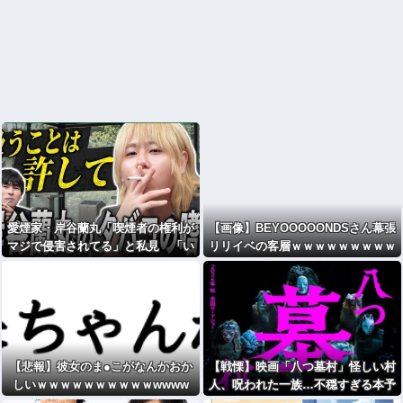
愛煙家・岸谷蘭丸「喫煙者の権利が
【画像】BEYOOOOONDSさん幕張
マジで侵害されてる」と私見 「い
リリイベの客層ｗｗｗｗｗｗｗｗｗ
くら税金を我々が払ってるんだと」
ｗｗｗｗｗｗｗｗｗｗｗｗｗｗｗｗ
ｗｗｗｗｗｗｗｗｗｗｗｗｗｗｗｗ
【悲報】彼女のま●こがなんかおか
【戦慄】映画「八つ墓村」怪しい村
しいｗｗｗｗｗｗｗｗｗｗwwww
人、呪われた一族…不穏すぎる本予
告公開・・・・・・・・・