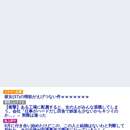
君らがちゃんと納税してくれな
「エプロン持って行った方がい
いとこうなっちゃうけどどうす
いよね」旦那「余計な出費すん
る？！」←これw w w w w w w
な。そんなもん買うなら今後一
w
切金を出さねぇぞ」私「え
【画像】令和最新版の剛力彩
っ…」
芽、ワイらにブッ刺さりまくり
【速報】ユニクロの置くだけ
と話題にw w w w w w w w w w
セルフレジ、スーパーにも導入
w w w
へ
【衝撃】若い女の子からする
主な税金の成り立ちを調べて
「甘い匂い」の正体、まさか分
みたよ
からないDTなんておらんよな？
よな？w w w w w w w w w w w
母「おばあちゃんが従兄弟と
結婚させようとしてる」私「ち
ょうどいい、その話利用する
わ」→3日後にまさかの展開…
ハードオフに売っていた4万
4000円のフィギュアがヤバすぎ
るｗｗｗｗｗｗ「こんな高い
の？ｗｗ」「逆に超安い」
私「ちょっと、人の家の金庫
彼女(37)の情欲がえげつない件ｗｗｗｗｗｗｗ
触らないでよ！」キチママ『そ
こに金庫があったから、開けて
みようとしただけ☆』義兄「泥
【衝撃】ある工場に配属すると、女の人がみんな退職してしま
は出てけ！二度と来るな！」結
う。会社「仕事がハードだし田舎で娯楽も少ないからキツイの
果・・・
か…」→ 実際は違った
私「初めて飲む味だけどなん
のお茶？」彼「ちっ！」私「」
9月に付き合い始めたけどこの、この人と結婚はないわと判断して
【GIF】JSのカンチョーワロ
別れた。その元彼が交通事故で重体になっているらしく…