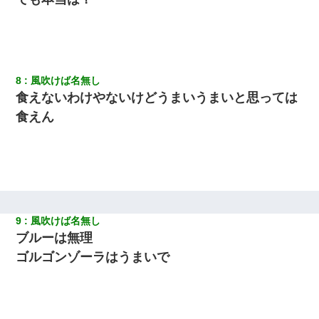
私は家が貧しくて、手に職をつけようと看護師になった。だけど
卒業を控えた年の1月末、車にひかれて看護師になれなくなった。
デパートの外商『私さんだと名乗る女が、ツケで宝石を買おうと
していて…』私「！？」→ 翌日。ママ友たちの様子が微妙におか
しくなり・・・
8
風吹けば名無し
食えないわけやないけどうまいうまいと思っては
「お前の父ちゃんは自宅警備員」とかからかわれたけど、実はと
食えん
んでもない仕事に就いていた
嫁が弁護士を連れてきて「悪いと思うなら慰謝料を払って離婚し
ろ」→ 俺「完全に恐喝になってますね」「お前、これが詐欺だっ
て知ってる？」
我が家のガレージに見知らぬ車。俺「もしもし、玄関にもシャッ
9
風吹けば名無し
ターリモコンあるだろ？DOWNのボタン押してｗ」→ 待つこと１
ブルーは無理
時間弱・・・
ゴルゴンゾーラはうまいで
【身体で払わせて】女友達「ごめん、何も言わずにお金貸してく
ださい……」俺「いいよ！いくら？」女友達「10万円ぐら
い……」俺「ほい！10万！」→