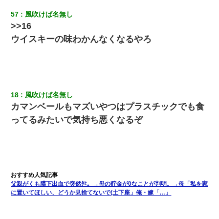
別れた。その元彼が交通事故で重体になっているらしく…
57
風吹けば名無し
>>16
ウイスキーの味わかんなくなるやろ
18
風吹けば名無し
カマンベールもマズいやつはプラスチックでも食
ってるみたいで気持ち悪くなるぞ
父親がくも膜下出血で突然ﾀﾋ。→母の貯金が0なことが判明。→母「私を家
に置いてほしい、どうか見捨てないで(土下座」俺・嫁「…」