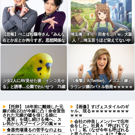
【悲報】ぺこぱ松蔭寺さん「みんな
埼玉俺「オイ！田舎モン！w」大阪
右とか左とか拘りすぎ。思想関係な
人「...埼玉言うほど栄えてないや
く応援しようよ」ｗｗｗｗｗｗｗｗ
ん」俺「でも、西やんw」
ｗｗ
少女2人にAV見せた後「インコ見せ
【衝撃】X(Twitter)、メンエス嬢と
る」と誘導…公園でわいせつ 75歳
ラウンジ嬢のバトル勃発ｗｗｗｗｗ
男逮捕
ｗｗｗ
【托卵】 18年前に離婚した元
【画像】すげぇスタイルのギ
嫁の娘(22)が今嫁に凸！余命宣告
ャル、現るｗｗｗｗｗｗｗｗｗ
された元嫁の嘘を信じる娘に
ｗｗｗ
「真実」を隠し続ける俺へ、ス
会社の仲良しメンバーで忘年
レ民から大ブーイングの嵐ｗｗ
会をした。社員Ａ「呼ばれてな
食器売場通るの苦手なのよね
い！」私（なぜ今年も呼ばれる
と思うのか…）→ Ａは『食べ