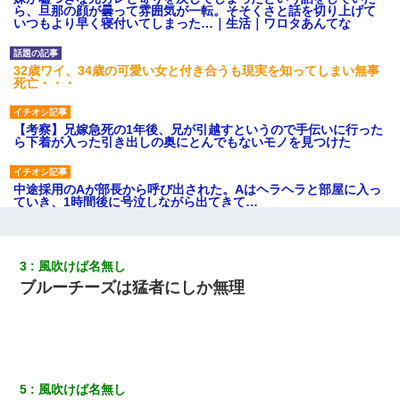
ら、旦那の顔が曇って雰囲気が一転。そそくさと話を切り上げて
いつもより早く寝付いてしまった…｜生活｜ワロタあんてな
32歳ワイ、34歳の可愛い女と付き合うも現実を知ってしまい無事
死亡・・・
【考察】兄嫁急死の1年後、兄が引越すというので手伝いに行った
ら下着が入った引き出しの奥にとんでもないモノを見つけた
中途採用のAが部長から呼び出された。Aはヘラヘラと部屋に入っ
ていき、1時間後に号泣しながら出てきて…
【衝撃】職場に入って来た綺麗な新人さんに職場を案内すること
に → 新人「ドンッ！」私「！？」→ 突然、突き飛ばされて左手
3
風吹けば名無し
の甲を踏みつけられて…
ブルーチーズは猛者にしか無理
転職先が決まったので退職の意思を伝えたら。上司「無責任」
「簡単には辞めさせない」私（どうせ辞めるし…）→ 思いっきり
反論をしてみた
5
風吹けば名無し
姉旦那の友達「ほんとのパパだよ～」私のお腹を触ってほざく。