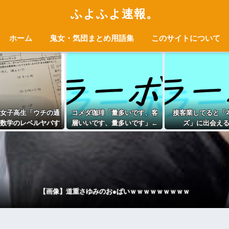
ふよふよ速報。
ホーム
鬼女・気団まとめ用語集
このサイトについて
女子高生「ウチの通
コメダ珈琲「量多いです、客
接客業してると「
数学のレベルヤバす
層いいです、量多いです」←
ズ」に出会え
ぎｗｗｗ」
こいつの弱点
【画像】道重さゆみのお●ぱいｗｗｗｗｗｗｗｗｗ