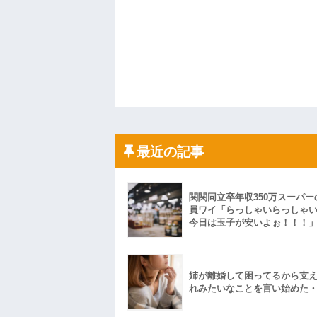
最近の記事
関関同立卒年収350万スーパー
員ワイ「らっしゃいらっしゃ
今日は玉子が安いよぉ！！！
姉が離婚して困ってるから支
れみたいなことを言い始めた