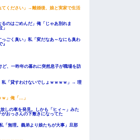
れてください」→離婚後、娘と実家で生活
なるのはごめんだ」俺「じゃあ別れま
泣」
すっごく臭い」私「変だなあ～なにも臭わ
で』
けど、一昨年の暮れに突然息子が職場を訪
私「貸すわけないでしょｗｗｗｗ」→ 理
）
ｗｗ」俺「…」
っ放しの車を発見。しかも「ヒィ～」みた
子がおっさんの下敷きになってた
、私「無理。義弟より娘たちが大事」旦那