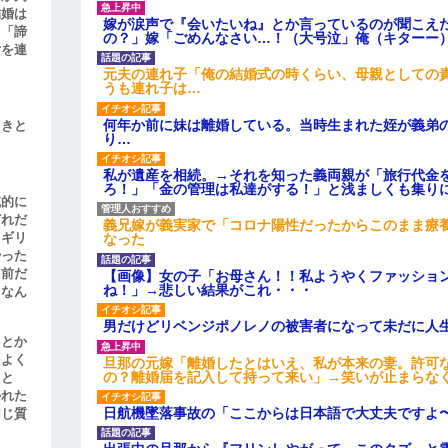
結婚は
嫁が涙声で『会いたいね』とか言っているのが聞こえ
、「諦
の？」嫁「ごめんなさい…！（大号泣」俺（キターー
女を連
元夫の連れ子「俺の結婚式の時くらい、母親としての
うも連れ子は…
何年か前に妹は離婚している。当時生まれた姪が義弟
引きと
り…
私が遺産を相続。→それを知った義両親が「旅行代金
ろ！」「金の管理は私達がする！」と浅ましくも集り
滅的に
どれだ
義兄嫁が義実家で「コロナ陽性だったからこのまま療
リギリ
なった
やった
名前だ
【画像】女の子「お母さん！！私ようやくファッショ
ね！」→悲しい結果がこれ・・・
、なん
男だけどリベンジポノレノの被害者になって未だに人
」とか
をよく
旦那の元嫁「離婚したとはいえ、私が本来の妻。許可
の？離婚届を記入して持って来い」→笑いが止まらな
たと
かれた
日航機墜落事故の「ここからは日本語で大丈夫ですよ
同じ質