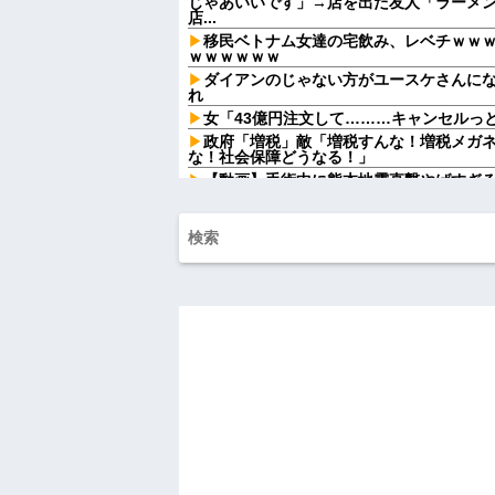
じゃあいいです」→店を出た友人「ラーメン
店...
移民ベトナム女達の宅飲み、レベチｗｗ
ｗｗｗｗｗｗ
ダイアンのじゃない方がユースケさんに
れ
女「43億円注文して………キャンセルっ
政府「増税」敵「増税すんな！増税メガ
な！社会保障どうなる！」
【動画】手術中に熊本地震直撃やばすぎ
【結婚式当日に】 義妹の不倫を暴露した
して…ｗｗｗ
親の借金のカタに17歳でもぐりの消費者
歳で1000万円を渡されマンションへ移され
母が作ってくれた雛人形を夫に出してほ
なの」だって。悲しかった
33歳くらいから太ったせいか加齢で＊が
なった
半年前から夫が不倫していることに気づ
から転落...
お腹の子をﾀﾋ産した時。義妹「全部あん
てるの！」→義妹の暴言に義母が激怒して
【卑怯な女】 いつも弱そうな相手をイビ
味な私「あ？相手選んでデカい事言ってんじ
反...
ハードオフに売っていた4万4000円のフ