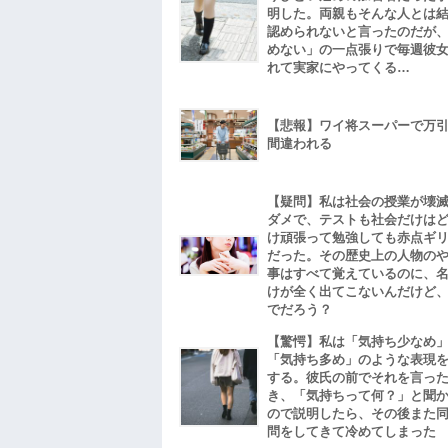
明した。両親もそんな人とは
認められないと言ったのだが
めない」の一点張りで毎週彼
れて実家にやってくる…
【悲報】ワイ将スーパーで万
間違われる
【疑問】私は社会の授業が壊
ダメで、テストも社会だけは
け頑張って勉強しても赤点ギ
だった。その歴史上の人物の
事はすべて覚えているのに、
けが全く出てこないんだけど
でだろう？
【驚愕】私は「気持ち少なめ
「気持ち多め」のような表現
する。彼氏の前でそれを言っ
き、「気持ちって何？」と聞
ので説明したら、その後また
問をしてきて冷めてしまった