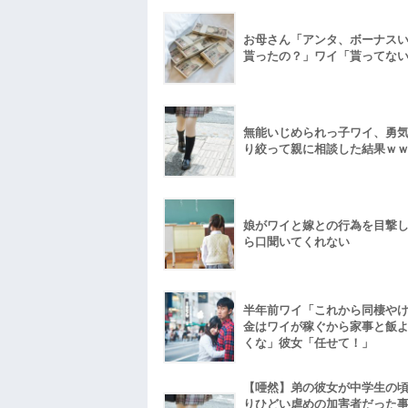
お母さん「アンタ、ボーナス
貰ったの？」ワイ「貰ってな
無能いじめられっ子ワイ、勇
り絞って親に相談した結果ｗ
娘がワイと嫁との行為を目撃
ら口聞いてくれない
半年前ワイ「これから同棲や
金はワイが稼ぐから家事と飯
くな」彼女「任せて！」
【唖然】弟の彼女が中学生の
りひどい虐めの加害者だった