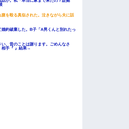
電話が。私「本当に家まで来たの？証拠
後
れ腹を殴る真似された。泣きながら夫に話
て婚約破棄した。B子「A男くんと別れたっ
さい、昔のことは謝ります。ごめんなさ
相手『 』結果→