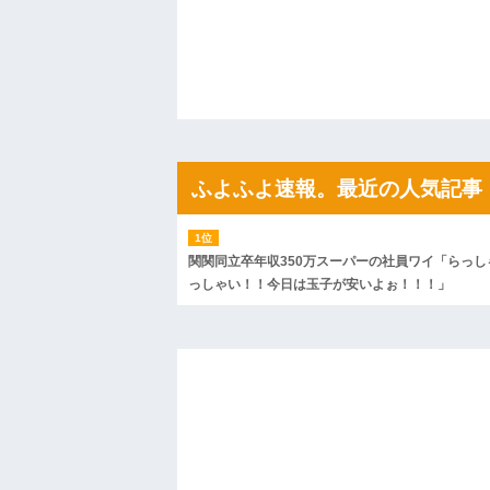
「こんな高いの？ｗｗ」「逆に超安い」
私「ちょっと、人の家の金庫触らないで
たから、開けてみようとしただけ☆』義兄
果・・・
私「初めて飲む味だけどなんのお茶？」
【GIF】JSのカンチョーワロタ
後続車にクラクションを鳴らされ彼氏が
んだ！降りてこいよ！」と怒鳴りだし...
【衝撃】報酬100万円超の治験募集がこち
ふよふよ速報。最近の人気記事
【ネット騒然】惨殺されたタワマン頂き
ｗｗｗｗｗｗｗｗｗｗ
【愕然】白のクラウン俺氏、高速道路左
wwwwwwwwwwww
関関同立卒年収350万スーパーの社員ワイ「らっし
百年の恋12-899 食べた量を張り合って
っしゃい！！今日は玉子が安いよぉ！！！」
【悲報】佐藤輝明・・・２軍でも盛大に
れ