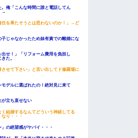
た。俺「こんな時間に誰と電話してん
）→
責任を果たそうとは思わないのか！」→ど
の子じゃなかったため妹有責での離婚にな
を出せ！」「リフォーム費用を負担し
にきた。
養させて下さい」と言い出してド修羅場に
ンモデルに選ばれたの！絶対見に来て
生が立ち直せない
なく結婚するなんてどういう神経してる
くなり・・・
〜」の絶望感がヤバイ・・・