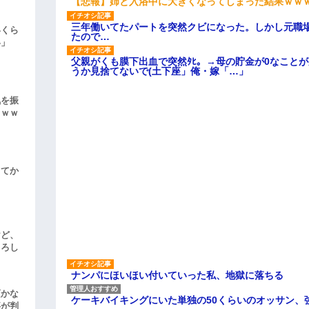
【悲報】姉と入浴中に大きくなってしまった結果ｗｗ
三年働いてたパートを突然クビになった。しかし元職
いくら
たので…
い」
父親がくも膜下出血で突然ﾀﾋ。→母の貯金が0なこと
うか見捨てないで(土下座」俺・嫁「…」
気を振
ｗｗｗ
してか
けど、
よろし
ナンパにほいほい付いていった私、地獄に落ちる
頃かな
ケーキバイキングにいた単独の50くらいのオッサン、
事が判