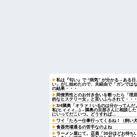
私は『匂い』で “病気” が分かる→ある
い」がし始めたので、夫経由で「ガンでは
の結果・・・
同僚男性とのお付き合いを断ったら「理
的なヒステリー女」と言いふらされて・・
3/4隣奥「オラァ！いるのは分かってんだ
私(ヒィィィ…)→隣奥の旦那さんに相談し
にいってだこいつ。どうすれば…
ワイ「たろー仕事行ってくるね！（飼い
食器売場通るの苦手なのよね
ラーメン屋にて。店員「30分ほどお待ち