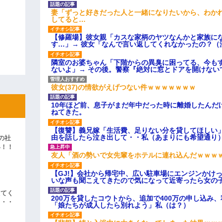
妻「ずっと好きだった人と一緒になりたいから、わか
してると…
【修羅場】彼女親「カスな家柄のヤツなんかと家族に
す…」→ 彼女「なんで言い返してくれなかったの？（
隣室のお婆ちゃん「下階からの異臭に困ってる、今も
ないよ」→ その後。警察『絶対に窓とドアを開けない
彼女(37)の情欲がえげつない件ｗｗｗｗｗｗｗ
10年ほど前、息子がまだ年中だった時に離婚したんだ
ねてきた。
【復讐】義兄嫁「生活費、足りない分を貸してほしい」
由を話したら泣き出して・・私（あまりにも希望通り
の社
い！！
友人「酒の勢いで女先輩をホテルに連れ込んだｗｗｗ
」
【GJ!】会社から帰宅中、広い駐車場にエンジンかけ
いな声も聞こえてきたので気になって近寄ったら女の
えてく
200万を貸したコウトから、追加で400万の申し込み
・・・
「娘たちが成人したら別れよう」私（は？）