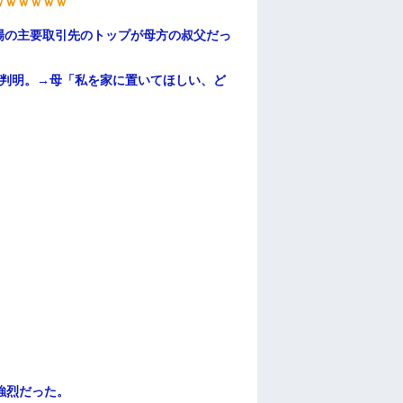
ｗｗｗｗｗｗ
場の主要取引先のトップが母方の叔父だっ
が判明。→母「私を家に置いてほしい、ど
強烈だった。