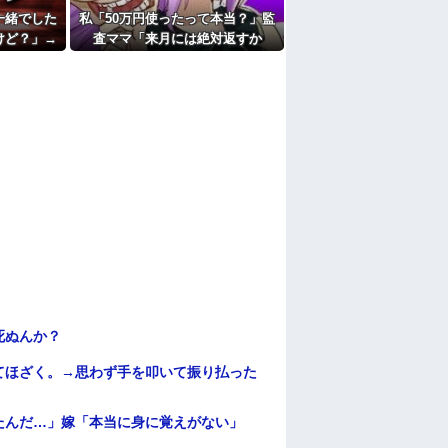
たよ
一緒でした
私「50万円使ったって本当？」監
けど？」→
査ママ「来月には絶対返すか
てウンザリ
ら…」→約束を信じて待った結
果、警察に通報することになり…
死ぬんか？
てほざく。→思わず手を叩いて振り払った
たんだ…」嫁「本当に身に覚えがない」