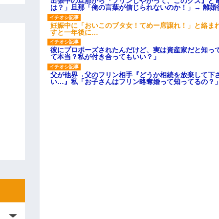
出張中の旦那から『フリンしやがって、このクズ』と
は？」旦那「俺の言葉が信じられないのか！」→ 離婚
妊娠中に「おいこのブタ女！てめー席譲れ！」と絡ま
すと一年後に…
彼にプロポーズされたんだけど、実は資産家だと知っ
て本当？私が付き合ってもいい？」
父が他界→父のフリン相手『どうか相続を放棄して下
い…』私「お子さんはフリン略奪婚って知ってるの？」