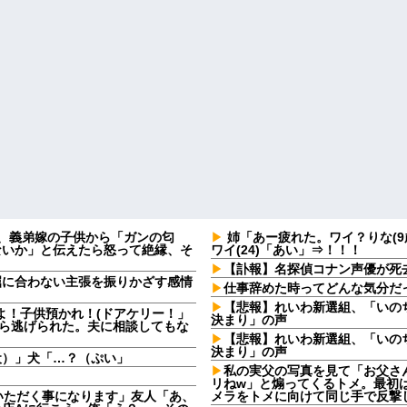
日、義弟嫁の子供から「ガンの匂
姉「あー疲れた。ワイ？りな(9
ないか」と伝えたら怒って絶縁、そ
ワイ(24)「あい」⇒！！！
【訃報】名探偵コナン声優が死去
屈に合わない主張を振りかざす感情
仕事辞めた時ってどんな気分だ
・
【悲報】れいわ新選組、「いの
よ！子供預かれ！(ドアケリー！」
決まり」の声
たら逃げられた。夫に相談してもな
【悲報】れいわ新選組、「いの
決まり」の声
犬）」犬「…？（ぷい」
私の実父の写真を見て「お父さ
リねw」と煽ってくるトメ。最初
いただく事になります」友人「あ、
メラをトメに向けて同じ手で反撃