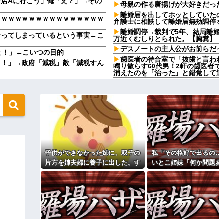
店Aに行こう」俺「え？」→その
母親の作る唐揚げが大好きだっ
離婚届を出してホッとしていた
ｗｗｗｗｗｗｗｗｗｗｗｗｗｗｗｗ
弁護士に相談して離婚届無効調停
離婚調停→裁判で5年、結局離婚
なってしまっているという事実←こ
万近くむしりとられた。【胸糞】
デスノートの主人公がお前らだ
と！」←こいつの目的
歯医者の待合室で「抜歯と言わ
ネ！」→政府「減税」敵「減税すん
鳴り散らす60代男！2軒の歯医者
消えたのを「治った」と錯覚して
る
周りからめっちゃポジティブと
私。でも旦那が援助したいと言い出
うのもなんだけど成人するまで人
嫁の料理がクソまずい。昨日の
金融社長の愛人になった。その後25
飯だけ・・・
た直後、社長が…
高校生がうちの車に傷をつけた
しいと頼むと「別にいいじゃんあん
謝ってくれた。夫「その程度のこ
おかしい」←は！？
緩んだのかチョビッと漏れるように
友達にフリンしてる事を打ち明
おらず...
子供ができなかった姉に、双子の
私「その格好で出るの
いた私。精神的に追い込まれて階段
【社内混乱】社長(50代)が若妻
片方を姉夫婦に養子に出した。す
いとこ姉妹「何か問題
wwww
ると、養子に出した子がすごく礼
結婚式当日に感じた違
たのせいでしょ！」トメ「何を言っ
彼の母親と初めて食事した時に
…
儀正しくてビックリ
定なんですってね」と言ってきた
まで消えなくて
る同期S「おい、聞けよコラ！」地
【画像】思わず保存したくなる
ゃねえよ」S「え…」→予想外の
ｗｗｗ
相手がどんなパイプ持っている
ィギュアがヤバすぎるｗｗｗｗｗｗ