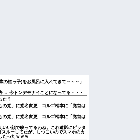
歳の姪っ子)をお風呂に入れてきて～～～」
 → 今トンデモナイことになってる・・・
った？
ちの党」に党名変更 ゴルゴ松本に「党首は
ちの党」に党名変更 ゴルゴ松本に「党首は
んいい顔で映ってるわね。これ遺影にピッタ
はスルーしてたが、しつこいのでスマホのカ
したったｗｗｗ