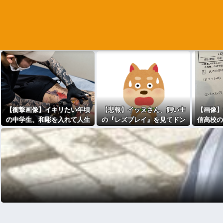
【衝撃画像】イキリたい年頃
【悲報】イッヌさん、飼い主
【画像】
の中学生、和彫を入れて人生
の『レズプレイ』を見てドン
信高校の
終了⇒！！！
引き・・・