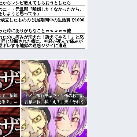
たからレシピ教えてもらおうとしたら……
のに・・元旦那『離婚したくなかったから、
をしようと思ってる』
成立したものの 別居期間中の生活費で1000
った時にありがちなことｗｗｗｗｗ他
れたのに痛みが消えた！訴えてやる！」と怒
で同じ診断された癖に、神経が死んで痛みが
逆ギレする地獄の迷惑ジジイに遭遇
か努力家とか言われる。しかし私は自分で言
生ハードモードだった・・・
献立はサラダ、しょっぱいメイン、汁物、ご
。管理人さんに連絡したらその家の親が来て
とで管理人に話をしてことを大きくするとか
けられた。私もその頃、旦那とうまくいって
…？」新郎
トメ「旅行中はウトと孫のお世話
(20代)と結婚→初対面で驚愕のタメ口連発
ある？」→
お願いね」私「え？」夫「それく
和感が最後
らいやってやれよ」→まさかの丸
彼母が「私ちゃんは結婚したら仕事辞める予
…
投げに困惑して…
「笑える画像・最高な画像」貼っていけｗｗ
かも知れないのに…