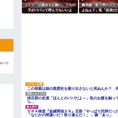
主な税金の成り立ちを調べてみ
コトメ「父親役をお願い。うちの
義弟嫁「駅で男の人と
よ！」キチママ『そこに金庫があっ
子がパパって呼んでもいいよ
よねぇ？」私「従弟だ
「泥は出てけ！二度と来るな！」結
ね？」旦那「それは無理」→断っ
意味深な言い方をされ
彼「ちっ！」私「」
た途端に大騒ぎになり…
して…
逆切れ。「何クラクション鳴らして
らｗｗｗｗｗ(※画像あり)
女子のこの動画、すげえええええｗ
車線を制限速度で走った結果
ゃいら
くる
やらかす←あまり悲しませないでく
この母親は娘の黒歴史を掘り出さないと死ぬんか？ 
姉旦那の友達「ほんとのパパだよ～」私のお腹を触っ
ら…
ＤＮＡ検査『血縁関係０％』旦那「やっぱり托卵だっ
「なにかの間違いだ！取り違えだ！」→ 嫁「あっ」