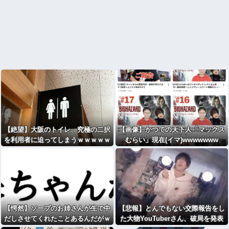
【絶望】大阪のトイレ、究極の二択
【画像】かつての天下人「マックス
を利用者に迫ってしまうｗｗｗｗｗ
むらい」現在(イマ)wwwwwww
ｗ (※画像あり)
【愕然】ソープのお姉さんが生で中
【悲報】とんでもない交際報告をし
だしさせてくれたことあるんだがｗ
た大物YouTuberさん、破局を発表
ｗｗｗｗｗｗｗｗwwww