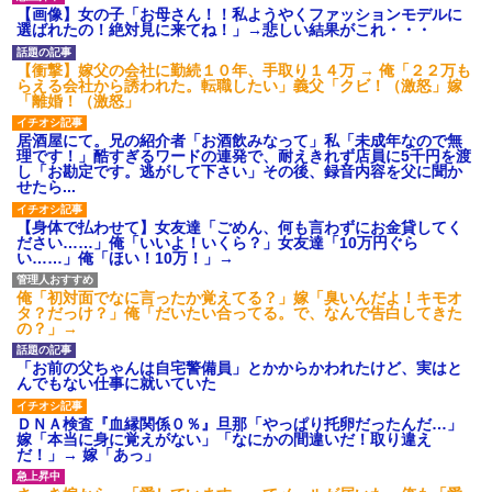
ション鳴らしてんだ！降りてこ
【画像】女の子「お母さん！！私ようやくファッションモデルに
いよ！」と怒鳴りだし...
選ばれたの！絶対見に来てね！」→悲しい結果がこれ・・・
【衝撃】報酬100万円超の治験
募集がこちらｗｗｗｗｗ(※画像
【衝撃】嫁父の会社に勤続１０年、手取り１４万 → 俺「２２万も
あり)
らえる会社から誘われた。転職したい」義父「クビ！（激怒」嫁
【ネット騒然】惨殺されたタ
「離婚！（激怒」
ワマン頂き女子のこの動画、す
げえええええｗｗｗｗｗｗｗｗ
居酒屋にて。兄の紹介者「お酒飲みなって」私「未成年なので無
ｗｗｗ
理です！」酷すぎるワードの連発で、耐えきれず店員に5千円を渡
【愕然】白のクラウン俺氏、
し「お勘定です。逃がして下さい」その後、録音内容を父に聞か
高速道路左車線を制限速度で走
せたら...
った結果wwwwwwwwwwww
百年の恋12-899 食べた量を
【身体で払わせて】女友達「ごめん、何も言わずにお金貸してく
張り合ってくる
ださい……」俺「いいよ！いくら？」女友達「10万円ぐら
い……」俺「ほい！10万！」→
【悲報】佐藤輝明・・・２軍
でも盛大にやらかす←あまり悲
しませないでくれ
俺「初対面でなに言ったか覚えてる？」嫁「臭いんだよ！キモオ
タ？だっけ？」俺「だいたい合ってる。で、なんで告白してきた
の？」→
「お前の父ちゃんは自宅警備員」とかからかわれたけど、実はと
んでもない仕事に就いていた
ＤＮＡ検査『血縁関係０％』旦那「やっぱり托卵だったんだ…」
嫁「本当に身に覚えがない」「なにかの間違いだ！取り違え
だ！」→ 嫁「あっ」