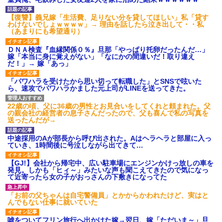
【復讐】義兄嫁「生活費、足りない分を貸してほしい」私「貸す
わけないでしょｗｗｗｗ」→ 理由を話したら泣き出して・・私
（あまりにも希望通り）
ＤＮＡ検査『血縁関係０％』旦那「やっぱり托卵だったんだ…」
嫁「本当に身に覚えがない」「なにかの間違いだ！取り違え
だ！」→ 嫁「あっ」
「パワハラを受けたから思い切って転職した」とSNSで呟いた
ら、速攻でパワハラかました元上司がLINEを送ってきた。
22歳の頃、父に36歳の男性とお見合いをしてくれと頼まれた。父
の親会社の経営者の息子さんだったので、父も喜んで私の写真を
送ったんだが→
中途採用のAが部長から呼び出された。Aはヘラヘラと部屋に入っ
ていき、1時間後に号泣しながら出てきて…
【GJ!】会社から帰宅中、広い駐車場にエンジンかけっ放しの車を
発見。しかも「ヒィ～」みたいな声も聞こえてきたので気になっ
て近寄ったら女の子がおっさんの下敷きになってた
「お前の父ちゃんは自宅警備員」とかからかわれたけど、実はと
んでもない仕事に就いていた
嘘をついてフリン旅行へ出かけた嫁→翌日、嫁「ただいま～」旦