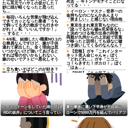
死去 → 今トンデモナイことにな
たら耳元でハサミの音がした！
ってる・・・
妙に頭が軽くなったと思った
ら…
イーロン・マスク←世界一の
金持ちなのになんかあんまり
毎回いろんな営業が飛び込ん
「羨ましい」と感じない理由他
できてカッとなった業者「うち
で飼ってる犬の散歩でも行きや
東京生まれ東京育ちなのに
がれ！」私「いいんですか！」
「訛ってるから嘘w見栄張るな」
→ すると・・・
と決めつける地方出身の同僚！
両親が九州からの上京組で言葉
4/6私、結婚したい職業NO.1の
が移ったと説明しても頑なに嘘
公務員なんですけど、嫁が子供
つき扱いしてくるのなんなん？
連れて家出した。全く理由は思
いつかないけど強いてあげると
【悲報】ガキ「これインター
すれば母のせいかもしれない。
ネット老人会じゃんｗ」ぼく
嫁のせいでアトピー悪化しそう
「どれどれ…」ガキ「ニコニ
→
コ！らきすた！ボカロ！」ぼく
「はぁ…」
立ち食いそばどこのが好き？
狭山そば、富士そば、ゆで太
【朗報】「あの椅子カバー」
郎、小諸そば、箱根そば、しぶ
のカプセルトイ、爆誕。自宅や
そば、梅もと、いろり庵
職場をパチンコ屋にしちゃおう
ｗｗｗ
飲み屋でケンカした相手をコ
ロした男の弁護をした。そして
東京生まれ東京育ちなのに
数年後、因果応報を思わせる出
「訛ってるから嘘w見栄張るな」
来事が…
と決めつける地方出身の同僚！
両親が九州からの上京組で言葉
長男嫁が「お姉ちゃん助け
レースクイーンをしていた姉が『ZA
妻が事故に遭い下半身が不自由に。
が移ったと説明しても頑なに嘘
て」と電話してきた。バカトメ
つき扱いしてくるのなんなん？
RDの坂井』についてこう言ってい
ローンで5000万円を組んでバリアフ
が、雪の中うちの息子に会いに
来ようとしたらしく...
【衝撃】嫁の言葉に確信！5年
た
リーの家を建てた。だが俺には作戦
間拒否の末、離婚を決意した理
彼女と同棲初めたら家に物が5
があった
由が切なすぎるｗｗｗｗ
倍くらい増えてストレスヤバ