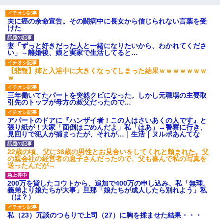
夫に癌の余命宣告。その闘病中に長女から信じられない言葉を受
けた
妻「ずっと好きだった人と一緒になりたいから、わかれてくださ
い」→離婚後、娘と実家で生活してると…
【悲報】姉と入浴中に大きくなってしまった結果ｗｗｗｗｗｗｗ
ｗ
三年働いてたパートを突然クビになった。しかし元職場の主要取
引先のトップが母方の叔父だったので…
アパートのドアに『ハンザイ者！この人はさいあくの人です』と
張り紙が！大家「面倒はごめんだよ」私「はあ」→警察に行き、
見回りで犯人が捕まったが、それが…｜生活｜ヌルポあんてな
22歳の頃、父に36歳の男性とお見合いをしてくれと頼まれた。父
の親会社の経営者の息子さんだったので、父も喜んで私の写真を
送ったんだが→
200万を貸したコウトから、追加で400万の申し込み、私「無理。
義弟より娘たちが大事」旦那「娘たちが成人したら別れよう」私
（は？）
私（23）冗談のつもりで上司（27）に胸を揉ませた結果・・・