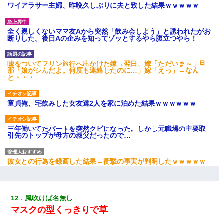
ワイアラサー主婦、昨晩久しぶりに夫と致した結果ｗｗｗｗｗ
全く親しくないママ友Aから突然「飲み会しよう」と誘われたがお
断りした。後日Aの企みを知ってゾッとするやら腹立つやら！
嘘をついてフリン旅行へ出かけた嫁→翌日、嫁「ただいま～」旦
那「娘がシんだよ。何度も連絡したのに…」嫁「えっ」→なん
と・・・
童貞俺、宅飲みした女友達2人を家に泊めた結果ｗｗｗｗｗｗ
三年働いてたパートを突然クビになった。しかし元職場の主要取
引先のトップが母方の叔父だったので…
彼女との行為を録画した結果→衝撃の事実が判明したｗｗｗｗｗ
ｗ
ホテルに泊まったんだけど従業員が最悪だった。折角の旅行で何
12
風吹けば名無し
故私が怒鳴られなきゃいけなかったのだ
マスクの型くっきりで草