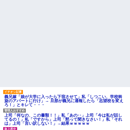
俺「おっちゃん、何してるん
ニメ・漫画・ゲームで「主人公
ですか…？」作業着の男性
がガチで敗北した回」と聞いて
「…」→歩道橋の上で目にした
真っ先に思い浮かぶのは？
光景に言葉を失った…
「私さんはプロだから」障害
中1の息子が上級生にイジメに
のある甥を私に預けようとする
遭っているらしい。「男なんだ
義兄嫁、甥を溺愛し勝手に預か
から一発殴ってやりゃ良いだ
ってしまう夫。義兄に叱っても
ろ」と息子に言ったら・・・
らっても「兄貴より俺になつい
てるのが面白くないのかな」だ
死ねだのクソ親父だのうるさ
って
かった反抗期の娘が托卵だった
ことが発覚。嫁共々追放確定と
ウトのセクハラを夫に泣いて
なった途端に娘「」…はぁ？
訴えても「いいじゃないかその
くらい。我慢してたらご褒美あ
ハードオフに売っていた4万
げるから」と迫られた。夫が気
4000円のフィギュアがヤバすぎ
持ち悪くて悲鳴をあげたら「う
るｗｗｗｗｗｗ「こんな高い
るさい」とグーで殴られた
の？ｗｗ」「逆に超安い」
アタシ何歳に見える？って誘
私「ちょっと、人の家の金庫
い受け風の事言うゴミってまだ
触らないでよ！」キチママ『そ
生存してるよね～
こに金庫があったから、開けて
みようとしただけ☆』義兄「泥
主な税金の成り立ちを調べて
は出てけ！二度と来るな！」結
みたよ
義兄嫁「娘が大学に入ったら下宿させて」私「しつこい、学校斡
果・・・
旋のアパートに行け」→ 旦那が義兄に通報したら「志望校を変え
私「初めて飲む味だけどなん
ろ！」とキレて・・・
のお茶？」彼「ちっ！」私「」
【GIF】JSのカンチョーワロ
上司「何なの、この書類！！」私「あの‥」上司「今は私が話し
タ
てるの！」私「ですから」上司「黙って聞きなさい！」私「それ
後続車にクラクションを鳴ら
は」上司「言い訳しない！」→結果ｗｗｗｗｗ
され彼氏が逆切れ。「何クラク