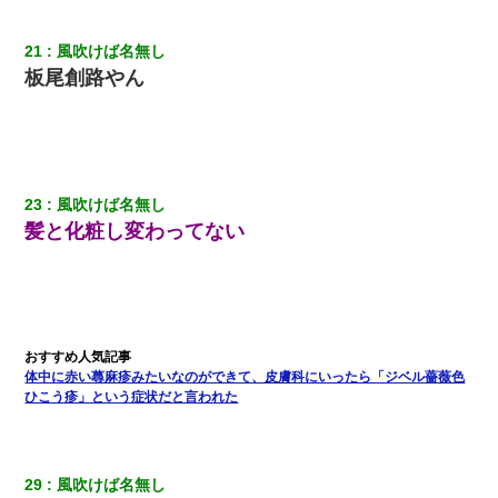
「お前の父ちゃんは自宅警備員」とかからかわれたけど、実はと
んでもない仕事に就いていた
21
風吹けば名無し
板尾創路やん
ナンパにほいほい付いていった私、地獄に落ちる
居酒屋にて。兄の紹介者「お酒飲みなって」私「未成年なので無
理です！」酷すぎるワードの連発で、耐えきれず店員に5千円を渡
し「お勘定です。逃がして下さい」その後、録音内容を父に聞か
せたら...
23
風吹けば名無し
髪と化粧し変わってない
｢昨日はお兄ちゃんと一緒にお風呂に入っちゃった～｣とか毎日兄
の話をしていたA子が事故で亡くなった。→Ａ子のお母さんの話に
驚愕…
彼女にプロポーズしてOK貰った俺、告げられた結婚条件にブチ切
れて無事婚約破棄・・・
体中に赤い蕁麻疹みたいなのができて、皮膚科にいったら「ジベル薔薇色
ひこう疹」という症状だと言われた
32歳ワイ、34歳の可愛い女と付き合うも現実を知ってしまい無事
死亡・・・
29
風吹けば名無し