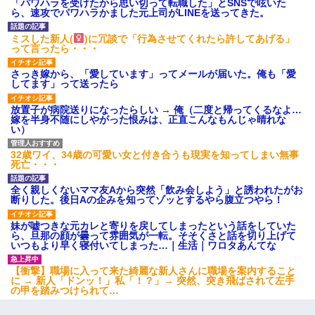
「パワハラを受けたから思い切って転職した」とSNSで呟いた
ら、速攻でパワハラかました元上司がLINEを送ってきた。
ミスした新人(
)に冗談で「行為させてくれたら許してあげる」
って言ったら・・・
さっき嫁から、「愛しています」ってメールが届いた。俺も「愛
してます」って送ったら
放置子が病院送りになったらしい → 俺（二度と帰ってくるなよ…
嫁を半身不随にしやがった恨みは、正直こんなもんじゃ晴れな
い）
32歳ワイ、34歳の可愛い女と付き合うも現実を知ってしまい無事
死亡・・・
全く親しくないママ友Aから突然「飲み会しよう」と誘われたがお
断りした。後日Aの企みを知ってゾッとするやら腹立つやら！
妹が嘘つきな元カレと寄りを戻してしまったという話をしていた
ら、旦那の顔が曇って雰囲気が一転。そそくさと話を切り上げて
いつもより早く寝付いてしまった…｜生活｜ワロタあんてな
【衝撃】職場に入って来た綺麗な新人さんに職場を案内すること
に → 新人「ドンッ！」私「！？」→ 突然、突き飛ばされて左手
の甲を踏みつけられて…