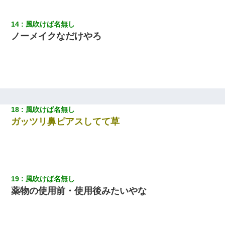
だ、再婚して」私「なら父親と暮らせ」息子「やった＾＾」私
（もう手遅れだったんだな…）
14
風吹けば名無し
【衝撃】ヤンキー女に「サせて」って言った結果
ノーメイクなだけやろ
【復讐】義兄嫁「生活費、足りない分を貸してほしい」私「貸す
わけないでしょｗｗｗｗ」→ 理由を話したら泣き出して・・私
（あまりにも希望通り）
わい(42)渋谷の夜のサービスで19の女の子にゴックンさせた結果
ｗｗｗｗｗｗｗｗ
18
風吹けば名無し
ガッツリ鼻ピアスしてて草
転職先が決まったので退職の意思を伝えたら。上司「無責任」
「簡単には辞めさせない」私（どうせ辞めるし…）→ 思いっきり
反論をしてみた
[緊急]ベロベロの女に声をかけて行為してきた結果
19
風吹けば名無し
薬物の使用前・使用後みたいやな
【まぬけ】夫「離婚だ！」私「わかった。で？」夫「慰謝料
だ！」私「いいけど弁護士通して。私も請求する」夫「」