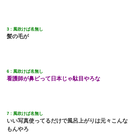
放置子が病院送りになったらしい → 俺（二度と帰ってくるなよ…
嫁を半身不随にしやがった恨みは、正直こんなもんじゃ晴れな
い）
3
風吹けば名無し
出張中の旦那から『フリンしやがって、このクズ』と電話が。私
「本当に家まで来たの？証拠は？」旦那「俺の言葉が信じられな
髪の毛が
いのか！」→ 離婚後
【クズ】昔、兄がお見合いして「ブスすぎｗｗｗ」と断った女性
が、兄の同級生と結婚。それを知った兄は荒れ狂い、｢嫁さん、俺
のお古ですが気分はどう？」とメールを送った→
6
風吹けば名無し
看護師が鼻ピって日本じゃ駄目やろな
上司「何なの、この書類！！」私「あの‥」上司「今は私が話し
てるの！」私「ですから」上司「黙って聞きなさい！」私「それ
は」上司「言い訳しない！」→結果ｗｗｗｗｗ
友人「酒の勢いで女先輩をホテルに連れ込んだｗｗｗｗｗ」俺
「…」
7
風吹けば名無し
いい写真使ってるだけで風呂上がりは元々こんな
【衝撃】女友達から行為中に告白されてOKした結果
もんやろ