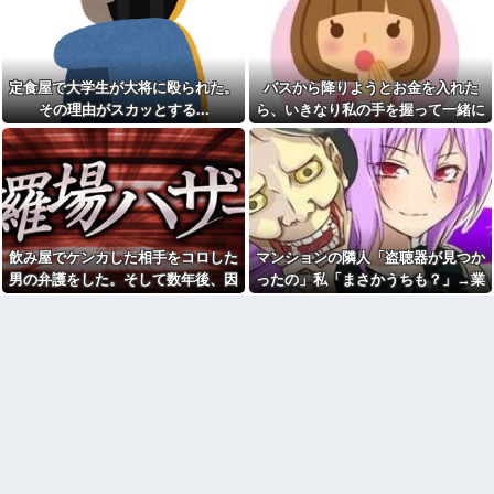
い。3LDKで余裕だろと思ってた
嫁「私への当て付け？自宅で
けど全部埋めやがった
料理する人も料理上手な人も大
っっ嫌い！」嫁が料理嫌いで育
洋服の青山、空調ウェアを発
児大変だから時間ある時は俺が
売ｗｗｗｗｗｗ
料理する、片付けまで全部やる
定食屋で大学生が大将に殴られた。
バスから降りようとお金を入れた
【驚愕】マチアプで会った外
って言うと嫁がヒスって困る
国人からまさかの『こう』言わ
その理由がスカッとする...
ら、いきなり私の手を握って一緒に
お金を少しずつ貯めて私両親
れたんやがこれワイ詰み
との旅行費用に使いたいんだけ
降りようとする子供がいた。手をほ
か？？？？？？？
ど、夫が「俺両親にも同じよう
どこうとしても放してくれず...
佐藤二朗、妻とのハグを報告
にしてほしい」と言い出した。
「文〇砲より遥かに威力は弱い
私の稼ぎをなぜ義両親に使わな
が、僕のノロケ砲をお見舞いす
きゃいけないのかが理解できな
る」
い。
【衝撃】クロちゃん、とち狂
「会社は継ぎたくない」と言
ったツイートをする←コレ言う
って大学中退後に就活するも全
飲み屋でケンカした相手をコロした
マンションの隣人「盗聴器が見つか
ほどおかしいか？？？？？？
滅。アルバイトすら受からない
元彼
男の弁護をした。そして数年後、因
ったの」私「まさかうちも？」→業
【画像】『20代にしか見えな
い30代女子』がこちらです←お
【驚愕】嫁の托卵で不倫発覚
果応報を思わせる出来事が…
者に調査を依頼したら、犯人の正体
前らから見てど
→間男の謝罪に千載一遇の逆転
まで見えてきて…
う？？？？？？？
劇wwww
義弟嫁「まみって呼んでくだ
予約していた美容室が臨時休
さい！お姉さんができて嬉しい
業。連絡くれてもいいのに
です！」私「えっ、距離感すご
彼の実家に泊まらせてもらっ
いな…」→その後も驚きの連続
てるんだけど、兄弟、親、私、
で…
彼でいるときとか私をほっとい
嫁実家で自分につけられてい
て誰かと電話しながらゲームし
た屈辱的なあだ名を偶然知って
てるらしく平気で1時間くらい戻
しまった。しかも嫁も黙ってい
ってこない…
たようで…
【トラウマ】映画・特撮・ア