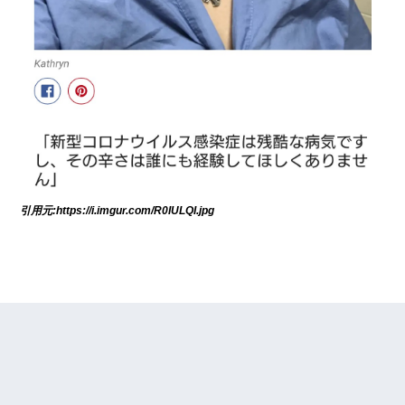
引用元:https://i.imgur.com/R0IULQI.jpg