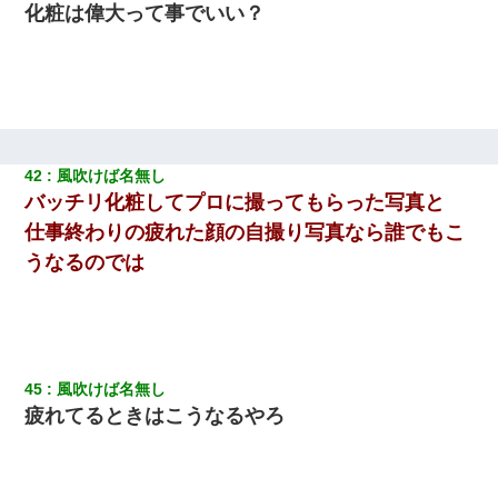
妊娠中に「おいこのブタ女！てめー席譲れ！」と絡まれ腹を殴る
化粧は偉大って事でいい？
真似された。泣きながら夫に話すと一年後に…
私『貯金貯まったし、やっと家建てられるね！』夫「実家を二世
帯住宅にした。それに貯金使った」→私『離婚しよう』夫「え
っ」私『使った貯金はあげるから』→すると…
中途採用のAが部長から呼び出された。Aはヘラヘラと部屋に入っ
42
風吹けば名無し
ていき、1時間後に号泣しながら出てきて…
バッチリ化粧してプロに撮ってもらった写真と
仕事終わりの疲れた顔の自撮り写真なら誰でもこ
クラスで一人無口で誰とも話さない男子がいた。→修学旅行に来
なかったその男子に女子達がお土産を渡した。5分後…
うなるのでは
彼氏の家に泊まる事になり、ゲームで盛り上がってさぁ寝よう！
と電気を消すとミシッって音が…彼「ちょっと待ってて」→勢い
よくドアを開けるとなんと…
45
風吹けば名無し
同じマンションに住んでる女性が鍵をわかりやすいところに隠し
疲れてるときはこうなるやろ
ている事に気づいた俺「忍びこんでみよう！」→ 結果
【衝撃】婚約者「兄と結婚はするけど嫁入りするわけじゃない。
お互い干渉はしないようにしましょう」→ その後に結納金の話を