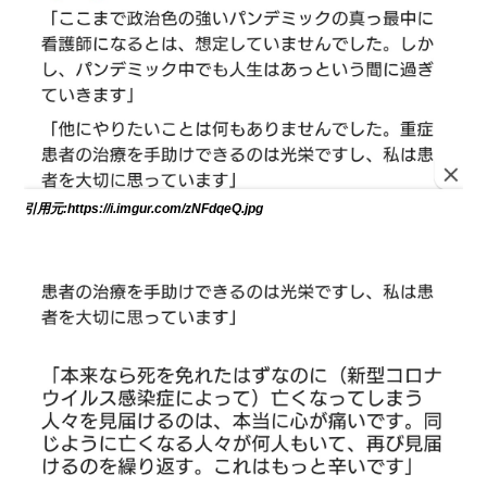
引用元:https://i.imgur.com/zNFdqeQ.jpg