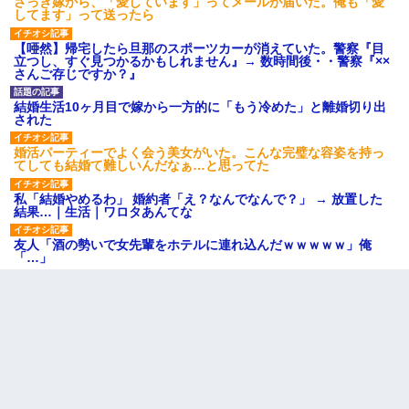
さっき嫁から、「愛しています」ってメールが届いた。俺も「愛
してます」って送ったら
【唖然】帰宅したら旦那のスポーツカーが消えていた。警察『目
立つし、すぐ見つかるかもしれません』→ 数時間後・・警察『××
さんご存じですか？』
結婚生活10ヶ月目で嫁から一方的に「もう冷めた」と離婚切り出
された
婚活パーティーでよく会う美女がいた。こんな完璧な容姿を持っ
てしても結婚て難しいんだなぁ…と思ってた
私「結婚やめるわ」 婚約者「え？なんでなんで？」 → 放置した
結果…｜生活｜ワロタあんてな
友人「酒の勢いで女先輩をホテルに連れ込んだｗｗｗｗｗ」俺
「…」