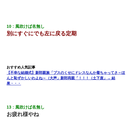
ミスした新人(
)に冗談で「行為させてくれたら許してあげる」
って言ったら・・・
さっき嫁から、「愛しています」ってメールが届いた。俺も「愛
10
風吹けば名無し
してます」って送ったら
別にすぐにでも左に戻る定期
小学生の妹が20代の弟とチューしてるのに、見て見ぬふりの親を
見てから実家を出た。それから15年、妹が弟の子を妊娠したらし
くもう堕胎できない月なんだと母から連絡がきた…｜生活｜ワロ
タあんてな
【GJ!】会社から帰宅中、広い駐車場にエンジンかけっ放しの車を
【不幸な結婚式】新郎親族「ブスのくせにドレスなんか着ちゃってさ～ほ
発見。しかも「ヒィ～」みたいな声も聞こえてきたので気になっ
んと恥ずかしいわよね～（大声」新郎両親「！！！（土下座」→ 結
て近寄ったら女の子がおっさんの下敷きになってた
果・・・
小2の頃、妹と昼寝してたら家が火事になってて気づくと逃げ場が
なかった。妹を抱き締めて「ﾀﾋんじゃうよ」って泣いてたら…
13
風吹けば名無し
お疲れ様やね
彼女(37)の情欲がえげつない件ｗｗｗｗｗｗｗ
元旦那から復縁要請。息子「最新型のiPhoneも買えない貧乏は嫌