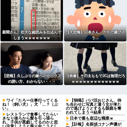
新聞さん、壮大な縦読みを仕込んで
【大悲報】日本さん、ガチで滅びそ
しまうｗｗｗｗｗｗｗ
う…
【悲報】久しぶりの嫁へのセ◯クス
【画像】その太ももでJCは無理だろ
の誘い方、わからない・・・
ｗｗｗｗｗｗｗｗｗｗｗｗｗ
ワイ「たろー仕事行ってくる
【恫喝】パパ活おじさん、待
ね！（飼い犬）」犬「…？（ぷ
ち合わせに写真と違う女が来た
い」
ので逃げようとするも眼鏡を奪
われてしまう⇒結果！
レストランで食事してたらい
きなり後ろから髪を引っ張ら
日本で最も底辺な職業ｗ
れ、子供が悪戯してるのかと思
【訃報】名探偵コナン声優が
い注意しようと振り向こうとし