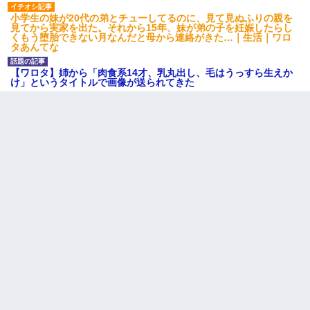
小学生の妹が20代の弟とチューしてるのに、見て見ぬふりの親を
見てから実家を出た。それから15年、妹が弟の子を妊娠したらし
くもう堕胎できない月なんだと母から連絡がきた…｜生活｜ワロ
タあんてな
【ワロタ】姉から「肉食系14才、乳丸出し、毛はうっすら生えか
け」というタイトルで画像が送られてきた