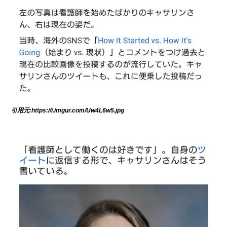
引用元:https://i.imgur.com/Uw4L6w5.jpg