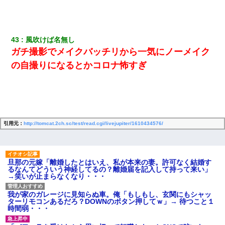
43
風吹けば名無し
ガチ撮影でメイクバッチリから一気にノーメイク
の自撮りになるとかコロナ怖すぎ
引用元：
http://tomcat.2ch.sc/test/read.cgi/livejupiter/1610434576/
旦那の元嫁「離婚したとはいえ、私が本来の妻。許可なく結婚す
るなんてどういう神経してるの？離婚届を記入して持って来い」
→笑いが止まらなくなり・・・
我が家のガレージに見知らぬ車。俺「もしもし、玄関にもシャッ
ターリモコンあるだろ？DOWNのボタン押してｗ」→ 待つこと１
時間弱・・・