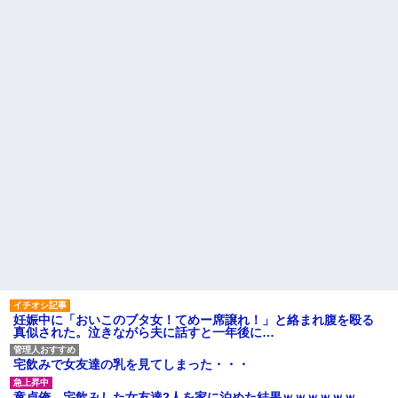
妊娠中に「おいこのブタ女！てめー席譲れ！」と絡まれ腹を殴る
真似された。泣きながら夫に話すと一年後に…
宅飲みで女友達の乳を見てしまった・・・
童貞俺、宅飲みした女友達2人を家に泊めた結果ｗｗｗｗｗｗ