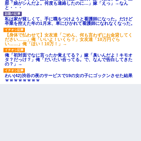
那「娘がシんだよ。何度も連絡したのに…」嫁「えっ」→なん
と・・・
私は家が貧しくて、手に職をつけようと看護師になった。だけど
卒業を控えた年の1月末、車にひかれて看護師になれなくなった。
【身体で払わせて】女友達「ごめん、何も言わずにお金貸してく
ださい……」俺「いいよ！いくら？」女友達「10万円ぐら
い……」俺「ほい！10万！」→
俺「初対面でなに言ったか覚えてる？」嫁「臭いんだよ！キモオ
タ？だっけ？」俺「だいたい合ってる。で、なんで告白してきた
の？」→
わい(42)渋谷の夜のサービスで19の女の子にゴックンさせた結果
ｗｗｗｗｗｗｗｗ