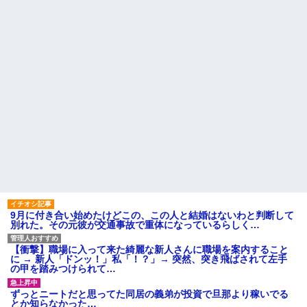
9月に付き合い始めたけどこの、この人と結婚はないわと判断して
別れた。その元彼が交通事故で重体になっているらしく…
【衝撃】職場に入って来た綺麗な新人さんに職場を案内すること
に → 新人「ドンッ！」私「！？」→ 突然、突き飛ばされて左手
の甲を踏みつけられて…
ずっとニートだと思ってた同居の義弟が投資で旦那より稼いでる
とか知らなかった…