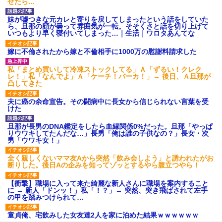
せたら...
され彼氏が逆切れ。「何クラク
ション鳴らしてんだ！降りてこ
いよ！」と怒鳴りだし...
妹が嘘つきな元カレと寄りを戻してしまったという話をしていた
【衝撃】報酬100万円超の治験
ら、旦那の顔が曇って雰囲気が一転。そそくさと話を切り上げて
募集がこちらｗｗｗｗｗ(※画像
いつもより早く寝付いてしまった…｜生活｜ワロタあんてな
あり)
【ネット騒然】惨殺されたタ
嫁に不倫されたから嫁と不倫相手に1000万の慰謝料請求した
ワマン頂き女子のこの動画、す
げえええええｗｗｗｗｗｗｗｗ
私「まとめ買いして冷凍ストックしてる」Ａ「ずるい！クレク
ｗｗｗ
レ！」私「なんでよ」Ａ「ケーチ！バーカ！」→ 後日、Ａ旦那が
【愕然】白のクラウン俺氏、
凸してきた
高速道路左車線を制限速度で走
った結果wwwwwwwwwwww
夫に癌の余命宣告。その闘病中に長女から信じられない言葉を受
百年の恋12-899 食べた量を
けた
張り合ってくる
【悲報】佐藤輝明・・・２軍
旦那が長男のDNA鑑定をしたら血縁関係0%だった。旦那「やっぱ
でも盛大にやらかす←あまり悲
りウワキしてたんだな…」長男「俺は誰の子供なの？」長女・次
しませないでくれ
男「ウワキ女！」
全く親しくないママ友Aから突然「飲み会しよう」と誘われたがお
断りした。後日Aの企みを知ってゾッとするやら腹立つやら！
【衝撃】職場に入って来た綺麗な新人さんに職場を案内すること
に → 新人「ドンッ！」私「！？」→ 突然、突き飛ばされて左手
の甲を踏みつけられて…
童貞俺、宅飲みした女友達2人を家に泊めた結果ｗｗｗｗｗｗ