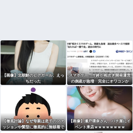
【画像】北朝鮮のビアガール、えっ
スマホゲー、サ終が相次ぎ開発運営
ちだった
の倒産が急増 完全にオワコンか
【徹底討論】なぜ母親は息子のファ
【画像】瀬戸環奈さん、パチ屋にイ
ッションや髪型に徹底的に無頓着で
ベント来店ｗｗｗｗｗｗｗｗ
居られるのか・・・