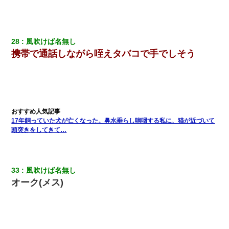
【復讐】義兄嫁「生活費、足りない分を貸してほしい」私「貸す
わけないでしょｗｗｗｗ」→ 理由を話したら泣き出して・・私
（あまりにも希望通り）
28
風吹けば名無し
義兄嫁が義実家で「コロナ陽性だったからこのまま療養させて下
携帯で通話しながら咥えタバコで手でしそう
さい」と言い出してド修羅場になった
三年働いてたパートを突然クビになった。しかし元職場の主要取
引先のトップが母方の叔父だったので…
嘘をついてフリン旅行へ出かけた嫁→翌日、嫁「ただいま～」旦
17年飼っていた犬が亡くなった。鼻水垂らし嗚咽する私に、猫が近づいて
那「娘がシんだよ。何度も連絡したのに…」嫁「えっ」→なん
と・・・
頭突きをしてきて…
我が家のガレージに見知らぬ車。俺「もしもし、玄関にもシャッ
ターリモコンあるだろ？DOWNのボタン押してｗ」→ 待つこと１
33
風吹けば名無し
時間弱・・・
オーク(メス)
【画像】女上司(30)「終電なくなったね…部屋くる？」ワイ「行
きます！」