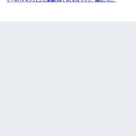
ケーキバイキングにいた単独の50くらいのオッサン、強烈だった。