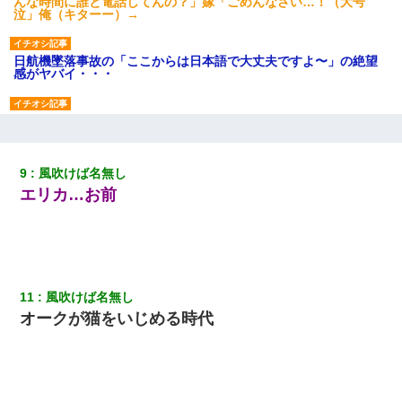
んな時間に誰と電話してんの？」嫁「ごめんなさい…！（大号
泣」俺（キターー）→
日航機墜落事故の「ここからは日本語で大丈夫ですよ〜」の絶望
感がヤバイ・・・
夫に癌の余命宣告。その闘病中に長女から信じられない言葉を受
けた
9
風吹けば名無し
テレワーク上司「会議中はカメラ付けろ！」女社員「え、事前連
エリカ…お前
絡無しは無理」上司「いいから付けろ！」→
【悲報】姉と入浴中に大きくなってしまった結果ｗｗｗｗｗｗｗ
ｗ
11
風吹けば名無し
体中に赤い蕁麻疹みたいなのができて、皮膚科にいったら「ジベ
ル薔薇色ひこう疹」という症状だと言われた
オークが猫をいじめる時代
中途採用のAが部長から呼び出された。Aはヘラヘラと部屋に入っ
ていき、1時間後に号泣しながら出てきて…