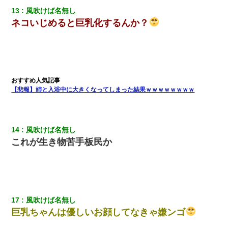
【衝撃】ある工場に配属すると、女の人がみんな退職してしま
13
風吹けば名無し
う。会社「仕事がハードだし田舎で娯楽も少ないからキツイの
ネコいじめると巨乳化するんか？
か…」→ 実際は違った
私「まとめ買いして冷凍ストックしてる」Ａ「ずるい！クレク
レ！」私「なんでよ」Ａ「ケーチ！バーカ！」→ 後日、Ａ旦那が
凸してきた
【悲報】姉と入浴中に大きくなってしまった結果ｗｗｗｗｗｗｗｗ
13歳娘が元嫁のところから逃げてきた。どう扱ったらいいのかわ
からない
私は家が貧しくて、手に職をつけようと看護師になった。だけど
14
風吹けば名無し
卒業を控えた年の1月末、車にひかれて看護師になれなくなった。
これが生き物苦手板民か
妻「ずっと好きだった人と一緒になりたいから、わかれてくださ
い」→離婚後、娘と実家で生活してると…
【クズ】昔、兄がお見合いして「ブスすぎｗｗｗ」と断った女性
17
風吹けば名無し
が、兄の同級生と結婚。それを知った兄は荒れ狂い、｢嫁さん、俺
のお古ですが気分はどう？」とメールを送った→
巨乳ちゃんは優しいお顔してなきゃ嫌ンゴ