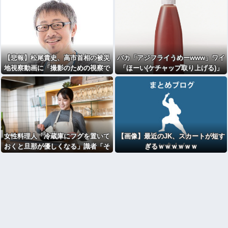
【悲報】松尾貴史、高市首相の被災
バカ「アジフライうめーwww」ワイ
地視察動画に「撮影のための視察で
「ほーい(ケチャップ取り上げる)」
しかない」
女性料理人「冷蔵庫にフグを置いて
【画像】最近のJK、スカートが短す
おくと旦那が優しくなる」識者「そ
ぎるｗｗｗｗｗｗ
の手があったか……」⇒7万いい
ね！！！