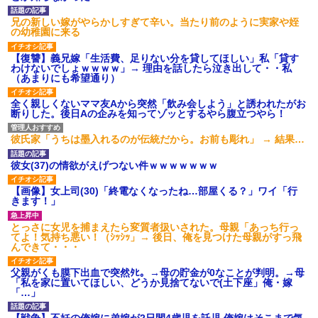
兄の新しい嫁がやらかしすぎて辛い。当たり前のように実家や姪
の幼稚園に来る
【復讐】義兄嫁「生活費、足りない分を貸してほしい」私「貸す
わけないでしょｗｗｗｗ」→ 理由を話したら泣き出して・・私
（あまりにも希望通り）
全く親しくないママ友Aから突然「飲み会しよう」と誘われたがお
断りした。後日Aの企みを知ってゾッとするやら腹立つやら！
彼氏家「うちは墨入れるのが伝統だから。お前も彫れ」 → 結果…
彼女(37)の情欲がえげつない件ｗｗｗｗｗｗｗ
【画像】女上司(30)「終電なくなったね…部屋くる？」ワイ「行
きます！」
とっさに女児を捕まえたら変質者扱いされた。母親「あっち行っ
てよ！気持ち悪い！（ｼｯｼｯ」→ 後日、俺を見つけた母親がすっ飛
んできて・・・
父親がくも膜下出血で突然ﾀﾋ。→母の貯金が0なことが判明。→母
「私を家に置いてほしい、どうか見捨てないで(土下座」俺・嫁
「…」