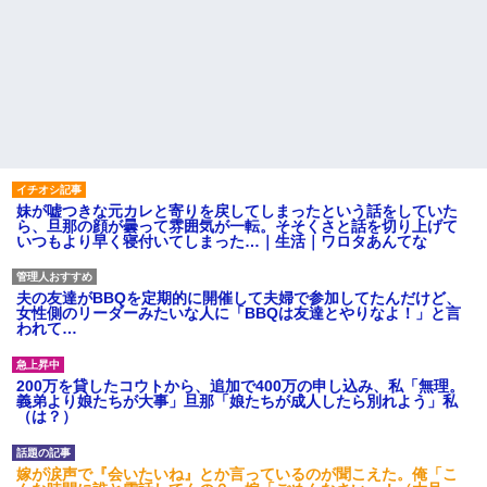
妹が嘘つきな元カレと寄りを戻してしまったという話をしていた
ら、旦那の顔が曇って雰囲気が一転。そそくさと話を切り上げて
いつもより早く寝付いてしまった…｜生活｜ワロタあんてな
夫の友達がBBQを定期的に開催して夫婦で参加してたんだけど、
女性側のリーダーみたいな人に「BBQは友達とやりなよ！」と言
われて…
200万を貸したコウトから、追加で400万の申し込み、私「無理。
義弟より娘たちが大事」旦那「娘たちが成人したら別れよう」私
（は？）
嫁が涙声で『会いたいね』とか言っているのが聞こえた。俺「こ