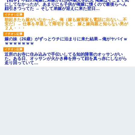
【戦争】不妊の俺嫁に弟嫁が2日間4歳児を託児 俺嫁はそこまで気
にしてなかったが、あまりにも子供が俺嫁に懐くので最後らへん
顔引きつってた → そして弟嫁が迎えに来た翌日…
朝起きたら嫁がいなかった。俺（嫁も嫁実家も電話に出ない…不
安だ）→ 仕事を早退して帰宅すると、嫁と嫁両親と知らない男が
２人・・・
嫁の妹（26歳）がずっとウチに泊まりに来た結果→俺がヤバイｗ
ｗｗｗｗｗｗｗ
近所のお寺に住み込みで手伝いしてる知的障害のオッサンがい
た。ある日、オッサンが火かき棒を持って顔を真っ赤にしながら
走り回っていて…