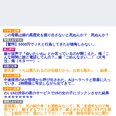
これw w w w w w
新卒の時に受けた会社の面接
【超絶悲報】東科大医学部卒
で、趣味と地元の話だけして採
の美人YouTuberさん、直美でコ
用された
メント欄が炎上してしまう…
統合失調症って何がどうヤバ
【画像】最新の浜辺美波さ
いの？「現実」と「妄想」の境
ん、ガチのマジで可愛過ぎてワ
界が崩れるってマジ？
イらをドキドキさせてしまうw w
【前編】自分の息子が放置子
w w w w w
だった。他所のお宅をピンポン
この母親は娘の黒歴史を掘り出さないと死ぬんか？ 死ぬんか？
1/2義弟娘「ママのアソコには
して「あそぼー」と家に上がり
黒い絵があるんだよ！洗っても
込みおやつをクレクレしてた。
落ちないんだよ！」あー…だか
田舎では普通のことだったので
【驚愕】5000円でＪＫと行為してきたが後悔しかない…
らいつも肌を隠してるのね。こ
ママ友に怒鳴られ仰天
んな田舎で刺青バレたら面倒...
私が考えた娘の名前を「画数
嫁が涙声で『会いたいね』とか言っているのが聞こえた。俺「こ
ハードオフに売っていた4万
が多い、バランスが悪い」と酷
んな時間に誰と電話してんの？」嫁「ごめんなさい…！（大号
4000円のフィギュアがヤバすぎ
評してたトメ。命名式に娘を抱
泣」俺（キターー）→
るｗｗｗｗｗｗ「こんな高い
っこして「バランスが取りにく
の？ｗｗ」「逆に超安い」
い字ねぇ～あたち自分の名前だ
いっきらーい」
彼氏家「うちは墨入れるのが伝統だから。お前も彫れ」 → 結果…
私「ちょっと、人の家の金庫
触らないでよ！」キチママ『そ
主な税金の成り立ちを調べて
こに金庫があったから、開けて
みたよ
中途採用のAが部長から呼び出された。Aはヘラヘラと部屋に入っ
みようとしただけ☆』義兄「泥
ていき、1時間後に号泣しながら出てきて…
は出てけ！二度と来るな！」結
果・・・
わい(42)渋谷の夜のサービスで19の女の子にゴックンさせた結果
私「初めて飲む味だけどなん
ｗｗｗｗｗｗｗｗ
のお茶？」彼「ちっ！」私「」
【GIF】JSのカンチョーワロ
居酒屋にて。兄の紹介者「お酒飲みなって」私「未成年なので無
タ
理です！」酷すぎるワードの連発で、耐えきれず店員に5千円を渡
し「お勘定です。逃がして下さい」その後、録音内容を父に聞か
後続車にクラクションを鳴ら