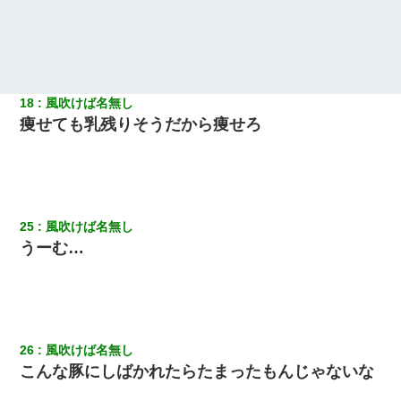
子供の頃、母の弟にイタズラされてて中学に入ってから関係を持
ってしまった。拒絶したら「全部バラしてやる」と脅迫されたの
で両親に全部話した。
【戦争】不妊の俺嫁に弟嫁が2日間4歳児を託児 俺嫁はそこまで気
にしてなかったが、あまりにも子供が俺嫁に懐くので最後らへん
18
風吹けば名無し
顔引きつってた → そして弟嫁が迎えに来た翌日…
痩せても乳残りそうだから痩せろ
書店「息子さんが万引きしました」私「はっ？(息子目の前にいる
し…)うちの子ではないので迎えに行きません」→息子を名乗って
た人物の正体が判明するも・・・
25
風吹けば名無し
生保レディと行為する為に駆け引きしてみた結果ｗｗｗｗｗｗｗ
ｗｗｗｗｗ
うーむ…
放置子が病院送りになったらしい → 俺（二度と帰ってくるなよ…
嫁を半身不随にしやがった恨みは、正直こんなもんじゃ晴れな
い）
26
風吹けば名無し
嫁に不倫されたから嫁と不倫相手に1000万の慰謝料請求した
こんな豚にしばかれたらたまったもんじゃないな