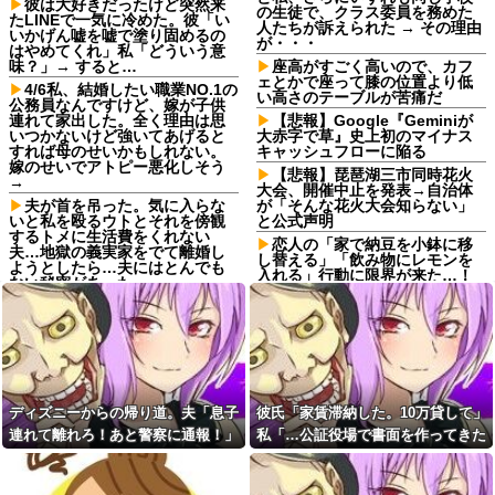
彼は大好きだったけど突然来
の生徒で、クラス委員を務めた
たLINEで一気に冷めた。彼「い
人たちが訴えられた → その理由
いかげん嘘を嘘で塗り固めるの
が・・・
はやめてくれ」私「どういう意
味？」→ すると…
座高がすごく高いので、カフ
ェとかで座って膝の位置より低
4/6私、結婚したい職業NO.1の
い高さのテーブルが苦痛だ
公務員なんですけど、嫁が子供
連れて家出した。全く理由は思
【悲報】Google『Geminiが
いつかないけど強いてあげると
大赤字で草』史上初のマイナス
すれば母のせいかもしれない。
キャッシュフローに陥る
嫁のせいでアトピー悪化しそう
【悲報】琵琶湖三市同時花火
→
大会、開催中止を発表→自治体
夫が首を吊った。気に入らな
が「そんな花火大会知らない」
いと私を殴るウトとそれを傍観
と公式声明
するトメに生活費をくれない
恋人の「家で納豆を小鉢に移
夫…地獄の義実家をでて離婚し
し替える」「飲み物にレモンを
ようとしたら…夫にはとんでも
入れる」行動に限界が来た…！
ない秘密があった
外では普通なのに、家だとペッ
最近の若手社員は何故かコレ
トボトルからグラスに移したり
を嫌がるらしい
ストローを使う謎の「丁寧な暮
らし」感が無理ｗｗｗ
嫁「生ハムを手作りした
よ！」俺「それ、生肉のままじ
人類史上最高の優れた発明
ゃないか！」→食べてしまった
は？
翌日にまさかの事態が…
【悲報】花火大会、詐欺扱い
ディズニーからの帰り道。夫「息子
彼氏「家賃滞納した。10万貸して」
私「また郵便がなくなって
され大炎上中！琵琶湖三市とも
る…」知人「一緒に捕まえよ
「知らない」と公式声明⇒！
連れて離れろ！あと警察に通報！」
私「…公証役場で書面を作ってきた
う」→おとりを仕掛けたら泥奥
「残業＝悪」と決めつける風
私「助けて！」駅員「どうしまし
ら考える」→結果・・・
がまんまと引っかかり…
潮にブチ切れ！割増手当で稼げ
た！？」→トンデモナイことに…
【後編】我が家で集まりがあ
るボーナスタイムなのに「残業