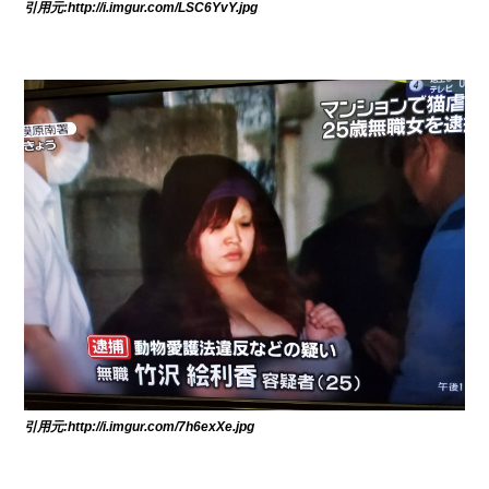
引用元:http://i.imgur.com/LSC6YvY.jpg
引用元:http://i.imgur.com/7h6exXe.jpg