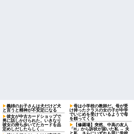
義姉のお子さんは犬だけど犬
母は小学校の教師だ。母が受
と言うと精神が不安定になる
け持ったクラスの女の子が中学
でいじめを受けているようで母
彼女が中古カードショップで
を頼ってくる
男に話しかけられた。いきなり
彼女の持ち歩いてたカードを品
【修羅場】突然、中高の友人
定めしだしたらしく…
「H」から訴状が届いた私 → 夫
と私、さらにいずれも同じ学校