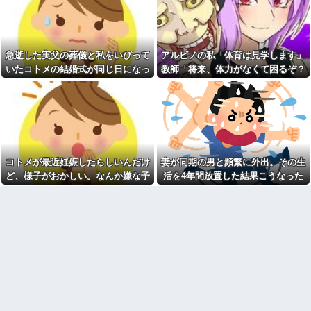
った後に子供の新品クロックス
ゼロ」を押し付けて人の収入ま
が消えた。犯人のママがカバン
で減らすな！残業したくない奴
に入れるのを見た人もいるのに
は勝手に定時で帰ればいいだ
相手旦那が「証拠は？」と認め
ろ！！
ない…...
【乞食速報】ピカチュウさ
急逝した実父の葬儀と私をいびって
アルビノの私「体育は見学します」
アタシ何歳に見える？って誘
ん、大量に「半額」になってし
い受け風の事言うゴミってまだ
まうｗｗｗｗｗ他
いたコトメの結婚式が同じ日になっ
教師「将来、体力がなくて困るぞ？
生存してるよね～
ものすごく混んでるコンビニ
てしまった。無理にでも来いと言わ
我慢して走れ！」→結果、膝を痛め
ディズニーからの帰り道。夫
に中年の女性が子供3人を店内に
れてしまい...
て・・・
「息子連れて離れろ！あと警察
放牧。店内を走り回ってものを
に通報！」私「助けて！」駅員
落としたりしても「こらーだめ
「どうしました！？」→トンデ
よー買わないよー」の声かけだ
モナイことに…
け
会社に突然「嫁に手を出した
姪「結婚しても子供は産まな
だろ」と怒りの電話が入った。
い」私「どうして？」→理由を
コトメが最近妊娠したらしいんだけ
妻が同期の男と頻繁に外出。その生
全く心当たりのない俺だった
聞いてみると、思わず少子化の
が、事態は思わぬ展開に…
現実を考えさせられて…
ど、様子がおかしい。なんか嫌な予
活を4年間放置した結果こうなった
【衝撃】ジャンポケ斉藤の妻
【唖然】浮気バレた旦那が嫁
感がして、コトメにこっそり電話し
さん、夫の求刑7年翌日に
に勢いで吐き出した結果ｗｗｗ
たら...
Instagram更新しSNS民をザワつ
ｗ
かせてしまう…
1/2義弟娘「ママのアソコには
【速報】女さん、20歳でアル
黒い絵があるんだよ！洗っても
ファード一括で買ったことを自
落ちないんだよ！」あー…だか
慢してしまう
らいつも肌を隠してるのね。こ
んな田舎で刺青バレたら面倒な
【衝撃】上司「あのさあ田
事になっちゃうよ…→面倒な事
沼？お前営業車のガソリン抜い
に。
てない？」俺「はぁ？どういう
ことすか？」上司「自分の車に
柿の種、以前は柿の種のピー
入れ替えたりしてない？？」←
ナッツの方が好きだった