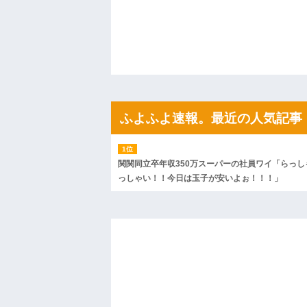
ハードオフに売っていた4万4000円のフ
「こんな高いの？ｗｗ」「逆に超安い」
私「ちょっと、人の家の金庫触らないで
たから、開けてみようとしただけ☆』義兄
果・・・
私「初めて飲む味だけどなんのお茶？」
【GIF】JSのカンチョーワロタ
後続車にクラクションを鳴らされ彼氏が
んだ！降りてこいよ！」と怒鳴りだし...
ふよふよ速報。最近の人気記事
【衝撃】報酬100万円超の治験募集がこち
【ネット騒然】惨殺されたタワマン頂き
ｗｗｗｗｗｗｗｗｗｗ
【愕然】白のクラウン俺氏、高速道路左
wwwwwwwwwwww
関関同立卒年収350万スーパーの社員ワイ「らっし
百年の恋12-899 食べた量を張り合って
っしゃい！！今日は玉子が安いよぉ！！！」
【悲報】佐藤輝明・・・２軍でも盛大に
れ