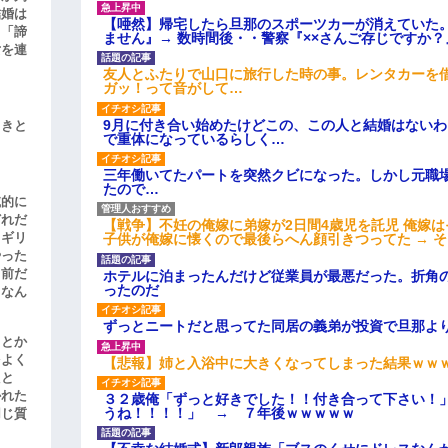
結婚は
【唖然】帰宅したら旦那のスポーツカーが消えていた
、「諦
ません』→ 数時間後・・警察『××さんご存じですか？
女を連
友人とふたりで山口に旅行した時の事。レンタカーを
ガッ！って音がして…
9月に付き合い始めたけどこの、この人と結婚はない
引きと
で重体になっているらしく…
三年働いてたパートを突然クビになった。しかし元職
たので…
滅的に
どれだ
【戦争】不妊の俺嫁に弟嫁が2日間4歳児を託児 俺嫁
リギリ
子供が俺嫁に懐くので最後らへん顔引きつってた → 
やった
名前だ
ホテルに泊まったんだけど従業員が最悪だった。折角
ったのだ
、なん
ずっとニートだと思ってた同居の義弟が投資で旦那よ
」とか
をよく
【悲報】姉と入浴中に大きくなってしまった結果ｗｗ
たと
かれた
３２歳俺「ずっと好きでした！！付き合って下さい！
うね！！！！」 → ７年後ｗｗｗｗｗ
同じ質