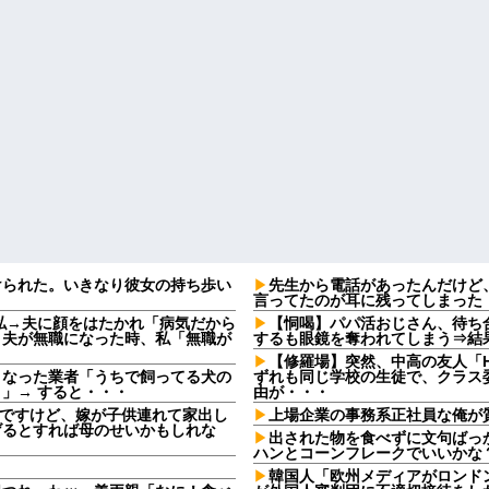
けられた。いきなり彼女の持ち歩い
先生から電話があったんだけど
言ってたのが耳に残ってしまった
私→夫に顔をはたかれ「病気だから
【恫喝】パパ活おじさん、待ち
」夫が無職になった時、私「無職が
するも眼鏡を奪われてしまう⇒結
【修羅場】突然、中高の友人「H
となった業者「うちで飼ってる犬の
ずれも同じ学校の生徒で、クラス委
」→ すると・・・
由が・・・
なんですけど、嫁が子供連れて家出し
上場企業の事務系正社員な俺が
げるとすれば母のせいかもしれな
出された物を食べずに文句ばっ
ハンとコーンフレークでいいかな
韓国人「欧州メディアがロンド