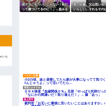
ィギュアがヤバすぎるｗｗｗｗｗｗ
泥ママ「もういいじゃない！私だ
母が妊娠。父は思い当
って傷ついてるのに！」→盗みを
いらしい。それもそのはず
よ！」キチママ『そこに金庫があっ
「泥は出てけ！二度と来るな！」結
責められた泥ママがまさかの被害
は中1の...
者アピール。その言い分に周囲か
彼「ちっ！」私「」
ら笑いが漏れてしまい…
逆切れ。「何クラクション鳴らして
らｗｗｗｗｗ(※画像あり)
女子のこの動画、すげえええええｗ
車線を制限速度で走った結果
ゃいら
くる
やらかす←あまり悲しませないでく
小2の頃、妹と昼寝してたら家が火事になってて気づく
ﾋんじゃうよ」って泣いてたら…
ＤＮＡ検査『血縁関係０％』旦那「やっぱり托卵だっ
「なにかの間違いだ！取り違えだ！」→ 嫁「あっ」
裁判官「お互いに最後に言いたいことはありますか」