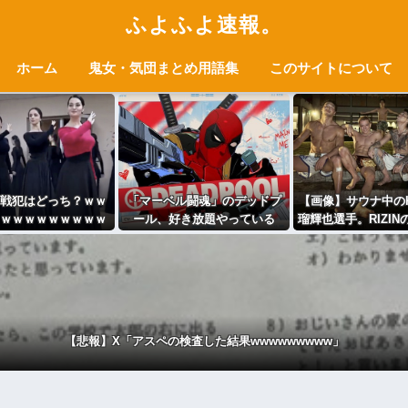
ふよふよ速報。
ホーム
鬼女・気団まとめ用語集
このサイトについて
戦犯はどっち？ｗｗ
「マーベル闘魂」のデッドプ
【画像】サウナ中のK
ｗｗｗｗｗｗｗｗｗ
ール、好き放題やっている
瑠輝也選手。RIZINの
ｗｗｗｗｗ
手&ジョリー選手。
本人離れしてかっ
【悲報】X「アスペの検査した結果wwwwwwwww」