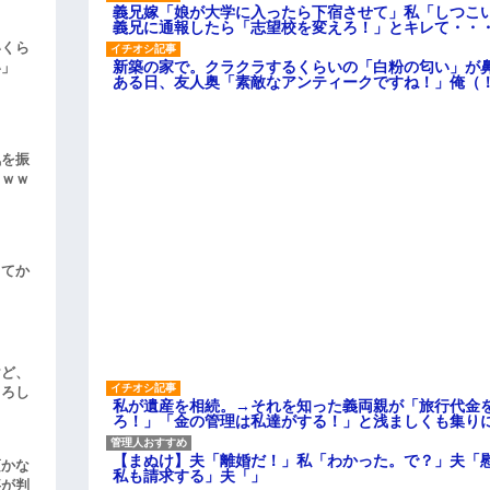
義兄嫁「娘が大学に入ったら下宿させて」私「しつこい
義兄に通報したら「志望校を変えろ！」とキレて・・
いくら
新築の家で。クラクラするくらいの「白粉の匂い」が
い」
ある日、友人奥「素敵なアンティークですね！」俺（
気を振
ｗｗｗ
してか
けど、
よろし
私が遺産を相続。→それを知った義両親が「旅行代金
ろ！」「金の管理は私達がする！」と浅ましくも集り
【まぬけ】夫「離婚だ！」私「わかった。で？」夫「
頃かな
私も請求する」夫「」
事が判