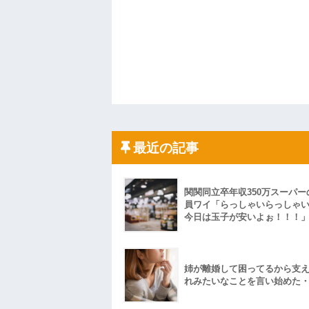
最近の記事
関関同立卒年収350万スーパー
員ワイ「らっしゃいらっしゃ
今日は玉子が安いよぉ！！！
姉が離婚して困ってるから支
れみたいなことを言い始めた