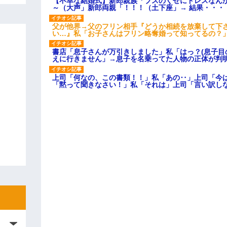
【不幸な結婚式】新郎親族「ブスのくせにドレスなん
～（大声」新郎両親「！！！（土下座」→ 結果・・・
父が他界→父のフリン相手『どうか相続を放棄して下
い…』私「お子さんはフリン略奪婚って知ってるの？」
書店「息子さんが万引きしました」私「はっ？(息子目
えに行きません」→息子を名乗ってた人物の正体が判
上司「何なの、この書類！！」私「あの‥」上司「今
「黙って聞きなさい！」私「それは」上司「言い訳し