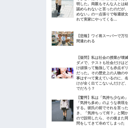
明した。両親もそんな人とは
認められないと言ったのだが
めない」の一点張りで毎週彼
れて実家にやってくる…
【悲報】ワイ将スーパーで万
間違われる
【疑問】私は社会の授業が壊
ダメで、テストも社会だけは
け頑張って勉強しても赤点ギ
だった。その歴史上の人物の
事はすべて覚えているのに、
けが全く出てこないんだけど
でだろう？
【驚愕】私は「気持ち少なめ
「気持ち多め」のような表現
する。彼氏の前でそれを言っ
き、「気持ちって何？」と聞
ので説明したら、その後また
問をしてきて冷めてしまった