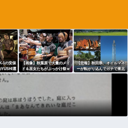
‐1の安保
【画像】秋葉原で大量のメイ
【悲報】秋田県、オイルマネ
YUSHI選
ド＆巫女たちがぶっかけ祭ｗ
ーが転がり込んでガチで東北
の筋肉が日
ｗｗｗｗｗｗｗｗｗｗ
最強へｗｗｗｗｗｗｗｗｗｗ
こいい件