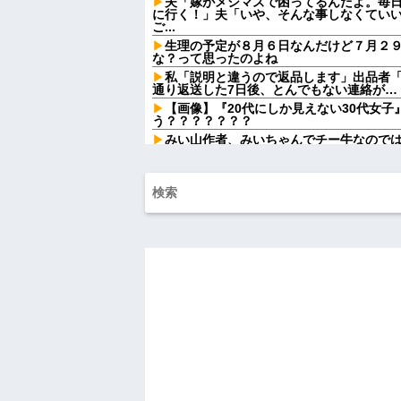
夫「嫁がメシマズで困ってるんだよ。毎
に行く！」夫「いや、そんな事しなくてい
ご...
生理の予定が８月６日なんだけど７月２
な？って思ったのよね
私「説明と違うので返品します」出品者
通り返送した7日後、とんでもない連絡が…
【画像】『20代にしか見えない30代女
う？？？？？？？
みい山作者、みいちゃんでチー牛なので
ｗｗ
【画像】俺たちの姫本田望結、久しぶり
イらの姫だったw w w w w w w w w w
【仰天】X、メンエス嬢とラウンジ嬢が熾
なってしまうw w w w w w w w
【画像】居酒屋さん、6人で長居して会計4
表明してしまう←コレどっちが悪いんや？
レースクイーンをしていた姉が『ZARD
俺「お前ら親指の指紋を見てみろｗ」ス
間、思わず笑ってしまう人が続出して…
40度近い熱と頭痛で朦朧としながら病院
は診ません」と拒否された。タクシーを呼ぶた
もう先が長くないと20代で宣告された友
ので彼女の好きなもの沢山もっていったんだ
【悲報】 ヒコロヒー コンビニで割引お
上ｗｗｗ