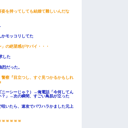
容姿を持ってしても結婚て難しいんだな
.
んかモッコリしてた
〜」の絶望感がヤバイ・・・
求した
強烈だった。
。警察『目立つし、すぐ見つかるかもしれ
』
ズニーシーじゃ？）→俺電話「今何してん
い？」→次の瞬間、すごい鳥肌が立った
で呟いたら、速攻でパワハラかました元上
ｗｗｗｗｗｗ