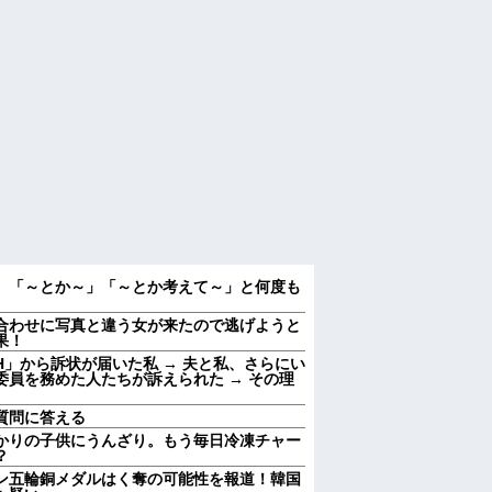
、「～とか～」「～とか考えて～」と何度も
合わせに写真と違う女が来たので逃げようと
果！
」から訴状が届いた私 → 夫と私、さらにい
員を務めた人たちが訴えられた → その理
質問に答える
かりの子供にうんざり。もう毎日冷凍チャー
？
ン五輪銅メダルはく奪の可能性を報道！韓国