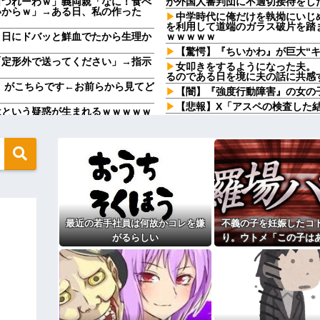
日つれーわｗ」義両親「なに！食べ
が外国人審判団に不適切接待をし
いからｗ」→ある日、私の作った
中学時代に俺だけを執拗にいじ
を利用して道端のガラス破片を踏
９日にドバッと鮮血でたから生理か
ｗｗｗｗｗ
【驚愕】『ちいかわ』が巨大“
「定形外で送ってください」→指示
女叩きをするようになった夫。
るのである日を境に夫の話に共感
子』がこちらです←お前らから見てど
【闇】『強度行動障害』の女の
【悲報】X「アスペの検査した結
はという疑惑が生まれるｗｗｗｗｗ
祖母が農具をしまっている倉庫
に画像を投稿した結果→やっぱりワ
【10年レス】なぜか美人妻には
彼は私が何かしても、一度も「
烈な女の争いを繰り広げ対戦型に
【画像】セブンイレブン、つい
帰省した私（29歳事務職）「
939円しか使わない客にお気持ち
唐揚げサラダと手作りコーンスー
？？？？？
になっても「高校生運動部レベル
の坂井』についてこう言っていた
幼稚な義弟夫婦が大嫌い。低学
最近の若手社員は何故かコレを嫌
不義の子を妊娠したコ
レ民「何があるんだ？」→見た瞬
し。義母にベタベタ甘えて「ジュ
つけてやる！」
がるらしい
り。ウトメ「この子は
行ったら、受付嬢が「予約のない人
【悲報】俺の行為人生があと5年
の子として育てて」旦
めの電話も貸してくれず...
病院の待合室で子供がドタバタ
とう」私「勝手に決め
達A。「会いに来てほしい」と言う
チポチか談笑で放置
→修羅場になり
けど、なんとBが手渡した物は…
主な税金の成り立ちを調べてみ
にぎりは〝絶対買わない〟理由で炎