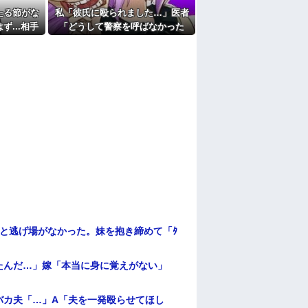
たる節がな
私「彼氏に殴られました…」医者
...相手
「どうして警察を呼ばなかった
の？」→医師の厳しい一言で考え
方が変わり…
と逃げ場がなかった。妹を抱き締めて「ﾀ
たんだ…」嫁「本当に身に覚えがない」
バカ夫「…」A「夫を一発殴らせてほし