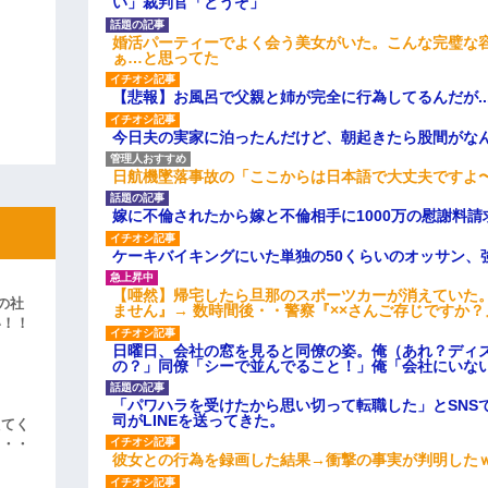
い」裁判官「どうぞ」
婚活パーティーでよく会う美女がいた。こんな完璧な
ぁ…と思ってた
【悲報】お風呂で父親と姉が完全に行為してるんだが..
今日夫の実家に泊ったんだけど、朝起きたら股間がな
日航機墜落事故の「ここからは日本語で大丈夫ですよ
嫁に不倫されたから嫁と不倫相手に1000万の慰謝料請
ケーキバイキングにいた単独の50くらいのオッサン、
【唖然】帰宅したら旦那のスポーツカーが消えていた
の社
ません』→ 数時間後・・警察『××さんご存じですか？
い！！
」
日曜日、会社の窓を見ると同僚の姿。俺（あれ？ディ
の？」同僚「シーで並んでること！」俺「会社にいな
「パワハラを受けたから思い切って転職した」とSNS
司がLINEを送ってきた。
えてく
・・・
彼女との行為を録画した結果→衝撃の事実が判明した