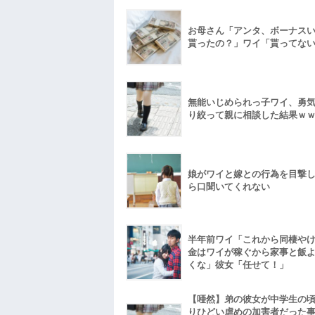
お母さん「アンタ、ボーナス
貰ったの？」ワイ「貰ってな
無能いじめられっ子ワイ、勇
り絞って親に相談した結果ｗ
娘がワイと嫁との行為を目撃
ら口聞いてくれない
半年前ワイ「これから同棲や
金はワイが稼ぐから家事と飯
くな」彼女「任せて！」
【唖然】弟の彼女が中学生の
りひどい虐めの加害者だった