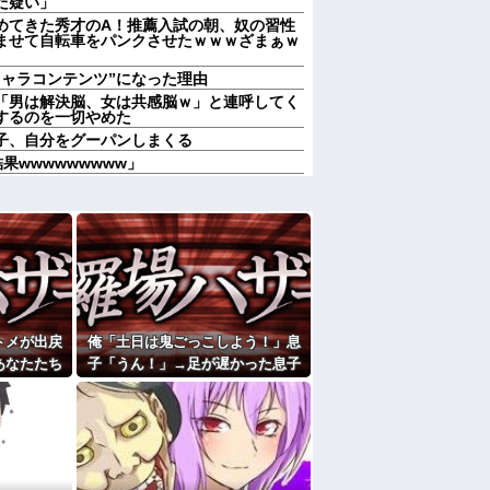
た疑い」
めてきた秀才のA！推薦入試の朝、奴の習性
ませて自転車をパンクさせたｗｗｗざまぁｗ
キャラコンテンツ”になった理由
「男は解決脳、女は共感脳ｗ」と連呼してく
するのを一切やめた
子、自分をグーパンしまくる
果wwwwwwwww」
の鍵を、私が無くしたと思っていたら…
触れられない...理由がコレｗｗｗｗ
ありがとう」と言わない
に神商品を販売他
ハンバーグ食べたい」→オカン「ハンバーグに
プ添えたで！」なぜ実家の母親は子供が30歳
のガッツリ飯」を作ってしまうのか？
歴だしパラサイトだし夫婦揃って太ってる
トメが出戻
俺「土日は鬼ごっこしよう！」息
ース飲みた～い」何かあるとすぐ「親に言い
あなたたち
子「うん！」→足が遅かった息子
wwwwその理由がこれ
那「ありが
と本気で遊び続けた10年後…
走ってギャーギャー騒いでても親はスマホポ
ないで！」
…
たよ