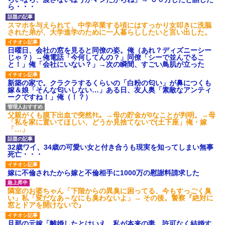
タ
ら・・・
後続車にクラクションを鳴ら
され彼氏が逆切れ。「何クラク
スマホを与えられて、中学卒業する頃にはすっかり女叩きに洗脳
ション鳴らしてんだ！降りてこ
された弟が、大学進学のために一人暮らししたいと言い出した。
いよ！」と怒鳴りだし...
【衝撃】報酬100万円超の治験
日曜日、会社の窓を見ると同僚の姿。俺（あれ？ディズニーシー
募集がこちらｗｗｗｗｗ(※画像
じゃ？）→俺電話「今何してんの？」同僚「シーで並んでるこ
あり)
と！」俺「会社にいない？」→次の瞬間、すごい鳥肌が立った
【ネット騒然】惨殺されたタ
ワマン頂き女子のこの動画、す
新築の家で。クラクラするくらいの「白粉の匂い」が鼻につくも
げえええええｗｗｗｗｗｗｗｗ
嫁＆娘「そんな匂いしない…」ある日、友人奥「素敵なアンティ
ｗｗｗ
ークですね！」俺（！？）
【愕然】白のクラウン俺氏、
高速道路左車線を制限速度で走
父親がくも膜下出血で突然ﾀﾋ。→母の貯金が0なことが判明。→母
った結果wwwwwwwwwwww
「私を家に置いてほしい、どうか見捨てないで(土下座」俺・嫁
百年の恋12-899 食べた量を
「…」
張り合ってくる
【悲報】佐藤輝明・・・２軍
32歳ワイ、34歳の可愛い女と付き合うも現実を知ってしまい無事
でも盛大にやらかす←あまり悲
死亡・・・
しませないでくれ
嫁に不倫されたから嫁と不倫相手に1000万の慰謝料請求した
隣室のお婆ちゃん「下階からの異臭に困ってる、今もすっごく臭
い」私「変だなあ～なにも臭わないよ」→ その後。警察『絶対に
窓とドアを開けないで』
旦那の元嫁「離婚したとはいえ、私が本来の妻。許可なく結婚す