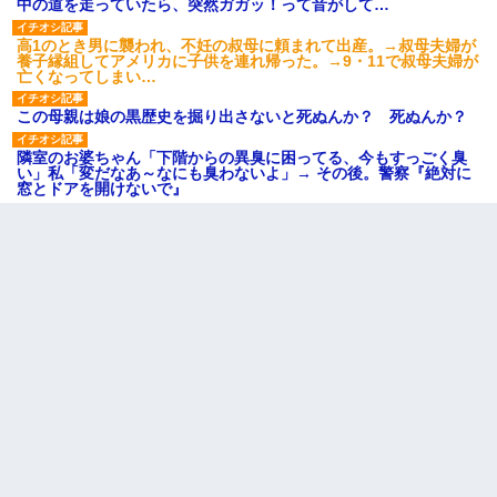
中の道を走っていたら、突然ガガッ！って音がして…
高1のとき男に襲われ、不妊の叔母に頼まれて出産。→叔母夫婦が
養子縁組してアメリカに子供を連れ帰った。→9・11で叔母夫婦が
亡くなってしまい…
この母親は娘の黒歴史を掘り出さないと死ぬんか？ 死ぬんか？
隣室のお婆ちゃん「下階からの異臭に困ってる、今もすっごく臭
い」私「変だなあ～なにも臭わないよ」→ その後。警察『絶対に
窓とドアを開けないで』