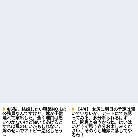
4/6私、結婚したい職業NO.1の
【4/4】 女房に明日の予定は聞
公務員なんですけど、嫁が子供
いていないが、デートにでも誘
連れて家出した。全く理由は思
ってみる。多分断られるはず
いつかないけど強いてあげると
だ。間男と会うからね。はいは
すれば母のせいかもしれない。
いどうぞ思う存分お楽しみくだ
嫁のせいでアトピー悪化しそう
さい。そのうち地獄に落してや
→
るわ！