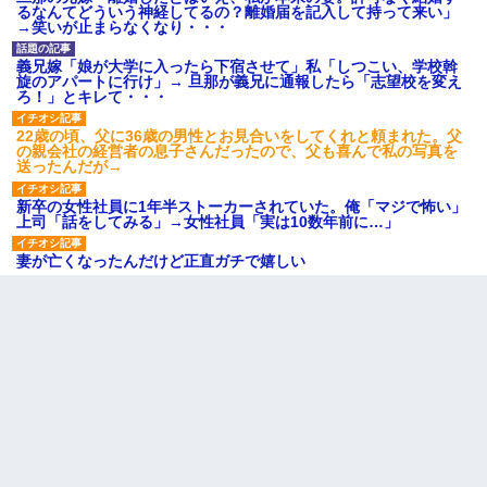
るなんてどういう神経してるの？離婚届を記入して持って来い」
→笑いが止まらなくなり・・・
義兄嫁「娘が大学に入ったら下宿させて」私「しつこい、学校斡
旋のアパートに行け」→ 旦那が義兄に通報したら「志望校を変え
ろ！」とキレて・・・
22歳の頃、父に36歳の男性とお見合いをしてくれと頼まれた。父
の親会社の経営者の息子さんだったので、父も喜んで私の写真を
送ったんだが→
新卒の女性社員に1年半ストーカーされていた。俺「マジで怖い」
上司「話をしてみる」→女性社員「実は10数年前に…」
妻が亡くなったんだけど正直ガチで嬉しい