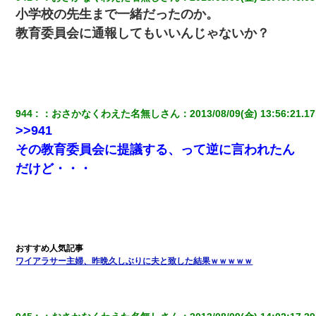
小学校の先生まで一緒だったのか。
私「結婚やめるわ」 婚約者「え？なんでなんで？」 → 放置した
教育委員会に通報してもいいんじゃないか？
結果…｜生活｜ワロタあんてな
ワイ144kg彼女98kgデブカップル、1年間毎日行為しまくった結
果
944
：
おさかなくわえた名無しさん
：
2013/08/09(金) 13:56:21.17
【衝撃】職場に入って来た綺麗な新人さんに職場を案内すること
に → 新人「ドンッ！」私「！？」→ 突然、突き飛ばされて左手
>>941
の甲を踏みつけられて…
その教育委員会に提議する、って逆に言われたん
だけど・・・
婚活パーティーでよく会う美女がいた。こんな完璧な容姿を持っ
てしても結婚て難しいんだなぁ…と思ってた
【画像】女の子「お母さん！！私ようやくファッションモデルに
選ばれたの！絶対見に来てね！」→悲しい結果がこれ・・・
ワイアラサー主婦、昨晩久しぶりに夫と致した結果ｗｗｗｗｗ