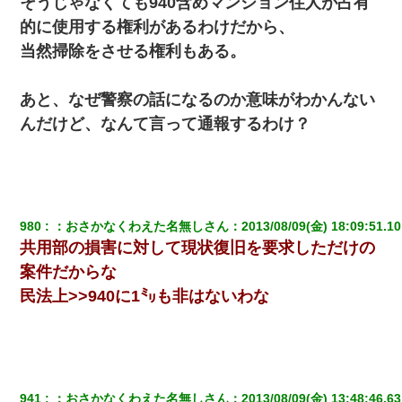
そうじゃなくても940含めマンション住人が占有
的に使用する権利があるわけだから、
高1のとき男に襲われ、不妊の叔母に頼まれて出産。→叔母夫婦が
養子縁組してアメリカに子供を連れ帰った。→9・11で叔母夫婦が
当然掃除をさせる権利もある。
亡くなってしまい…
あと、なぜ警察の話になるのか意味がわかんない
この母親は娘の黒歴史を掘り出さないと死ぬんか？ 死ぬんか？
んだけど、なんて言って通報するわけ？
【復讐】義兄嫁「生活費、足りない分を貸してほしい」私「貸す
わけないでしょｗｗｗｗ」→ 理由を話したら泣き出して・・私
（あまりにも希望通り）
近所のお寺に住み込みで手伝いしてる知的障害のオッサンがい
980
：
おさかなくわえた名無しさん
：
2013/08/09(金) 18:09:51.10
た。ある日、オッサンが火かき棒を持って顔を真っ赤にしながら
共用部の損害に対して現状復旧を要求しただけの
走り回っていて…
案件だからな
民法上>>940に1㍉も非はないわな
32歳ワイ、34歳の可愛い女と付き合うも現実を知ってしまい無事
死亡・・・
【戦争】不妊の俺嫁に弟嫁が2日間4歳児を託児 俺嫁はそこまで気
にしてなかったが、あまりにも子供が俺嫁に懐くので最後らへん
顔引きつってた → そして弟嫁が迎えに来た翌日…
941
：
おさかなくわえた名無しさん
：
2013/08/09(金) 13:48:46.63