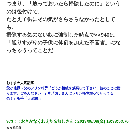
つまり、「放っておいたら掃除したのに」という
のは後付けで、
アパートのドアに『ハンザイ者！この人はさいあくの人です』と
張り紙が！大家「面倒はごめんだよ」私「はあ」→警察に行き、
たとえ子供にその気がさらさらなかったとして
見回りで犯人が捕まったが、それが…｜生活｜ヌルポあんてな
も、
掃除する気のない奴に強制した時点で>>940は
ホテルに泊まったんだけど従業員が最悪だった。折角の旅行で何
故私が怒鳴られなきゃいけなかったのだ
「通りすがりの子供に体罰を加えた不審者」にな
っちゃうってことだ
【悲報】姉と入浴中に大きくなってしまった結果ｗｗｗｗｗｗｗ
ｗ
「パワハラを受けたから思い切って転職した」とSNSで呟いた
ら、速攻でパワハラかました元上司がLINEを送ってきた。
父が他界→父のフリン相手『どうか相続を放棄して下さい、昔のことは謝
ります。ごめんなさい…』私「お子さんはフリン略奪婚って知ってる
ケーキバイキングにいた単独の50くらいのオッサン、強烈だっ
た。
の？」相手『 』結果→
【クズ】昔、兄がお見合いして「ブスすぎｗｗｗ」と断った女性
が、兄の同級生と結婚。それを知った兄は荒れ狂い、｢嫁さん、俺
973
：
おさかなくわえた名無しさん
：
2013/08/09(金) 16:33:53.70
のお古ですが気分はどう？」とメールを送った→
>>968