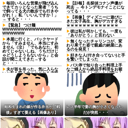
毎回いろんな営業が飛び込ん
【訃報】名探偵コナン声優が
できてカッとなった業者「うち
死去 → 今トンデモナイことにな
で飼ってる犬の散歩でも行きや
ってる・・・
がれ！」私「いいんですか！」
【画像】ディズニーに遊びに
→ すると・・・
きた女子高生、胸がデカすぎる
【緊急】 つけ麺
ｗｗｗｗｗｗｗｗｗｗｗｗｗ
WWWWWWWWWWWWWWWW
彼は私が何かしても、一度も
WWWWWW
「ありがとう」と言わない
本屋に行くと、バックヤード
無くなったチャリンコが、変
から「すみません、本当にすみ
わり果てた姿で親戚の納屋にあ
ません（泣）「でもあなた、初
るのを発見！
めてじゃないしね、うちだけじ
ゃどうしようもないから」と会
好きな人(付き合ってない)と手
話が聞こえてきた→する
を繋いでしまった
と・・・
バス停で知り合った料理上手
夫が首を吊った。気に入らな
なご婦人から絶品手料理をお裾
いと私を殴るウトとそれを傍観
分け。仲良くしていたが家に上
するトメに生活費をくれない
がろうとするご婦人が娘に放っ
夫…地獄の義実家をでて離婚し
た『失礼すぎる一言』に絶句←
ようとしたら…夫にはとんでも
手料理は美味しかったのに性格
ない秘密があった
クセ強すぎ
お姫様だっこを夢見る肥満な
うちの猫がなんか要求する
私、プールである子供達に「肥
時。２本足で立ち上がって下僕
満！」「肥満だ！」と騒がれ
の肩に両手をかけ・・・【再】
昭和生まれの嫁が作る弁当が『戦
レス半年で妻の胸が小さくなった。
た。それは慣れてるので別にい
【画像】秋葉原で大量のメイ
いが……その後→
後』すぎて萎える【画像あり】
だが突然・・・
ド＆巫女たちが潮で水打ちを実
生理の予定が８月６日なんだ
施wwwwwwwww他
けど７月２９日にドバッと鮮血
【気分悪ぃ】彼氏がトンカツ
でたから生理かな？って思った
食べたくない理由がクズすぎて...