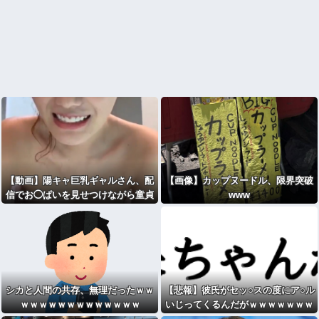
【動画】陽キャ巨乳ギャルさん、配
【画像】カップヌードル、限界突破
信でお◯ぱいを見せつけながら童貞
www
を煽ってしまうｗｗｗwｗｗｗｗｗ
ｗｗｗ
シカと人間の共存、無理だったｗｗ
【悲報】彼氏がセッ○スの度にア○ル
ｗｗｗｗｗｗｗｗｗｗｗｗｗ
いじってくるんだがｗｗｗｗｗｗｗ
ｗwwww