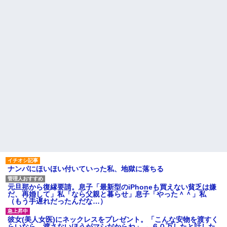
【画像】居酒屋さん、6人で長
居して会計4939円しか使わない
彼女と結婚の話をしていた時
客にお気持ち表明してしまう←
に言われたことが衝撃だった
コレどっちが悪いん
主な税金の成り立ちを調べて
や？？？？？？
みたよ
【動画】御当地アイドルだっ
た頃の今田美桜、ガチのマジで
可愛くてワイらをびびらせまく
ってしまうw w w w w w w w
日産e-power、無給油で
1980km走行しギネス記録を達
成！→山頂から下ってるだけで
した…
【悲報】へずまりゅう（35）
ボランティアのため熊本に行く
も体調不良で病院に行く
ハードオフに売っていた4万
4000円のフィギュアがヤバすぎ
るｗｗｗｗｗｗ「こんな高い
の？ｗｗ」「逆に超安い」
私「ちょっと、人の家の金庫
ナンパにほいほい付いていった私、地獄に落ちる
触らないでよ！」キチママ『そ
こに金庫があったから、開けて
みようとしただけ☆』義兄「泥
元旦那から復縁要請。息子「最新型のiPhoneも買えない貧乏は嫌
は出てけ！二度と来るな！」結
だ、再婚して」私「なら父親と暮らせ」息子「やった＾＾」私
果・・・
（もう手遅れだったんだな…）
私「初めて飲む味だけどなん
のお茶？」彼「ちっ！」私「」
彼女(美人女医)にネックレスをプレゼント。「こんな安物を渡すく
【GIF】JSのカンチョーワロ
らいなら、渡さないほうがマシだからね」→ ６０万したと話した