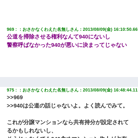
今日夫の実家に泊ったんだけど、朝起きたら股間がなんかモッコ
リしてた
969
：
おさかなくわえた名無しさん
：
2013/08/09(金) 16:10:50.66
上司「何なの、この書類！！」私「あの‥」上司「今は私が話し
公道を掃除させる権利なんて940にないし
てるの！」私「ですから」上司「黙って聞きなさい！」私「それ
は」上司「言い訳しない！」→結果ｗｗｗｗｗ
警察呼ばなかった940が悪いに決まってじゃない
私「まとめ買いして冷凍ストックしてる」Ａ「ずるい！クレク
レ！」私「なんでよ」Ａ「ケーチ！バーカ！」→ 後日、Ａ旦那が
凸してきた
わい(42)渋谷の夜のサービスで19の女の子にゴックンさせた結果
ｗｗｗｗｗｗｗｗ
975
：
おさかなくわえた名無しさん
：
2013/08/09(金) 16:48:44.11
>>969
妻と同居し始めたときから、よく妻が「どこかで音漏れしてな
>>940は公道の話じゃないよ。よく読んでみて。
い？音楽聞こえる」と言っていて…
これが分譲マンションなら共有持分が設定されて
隣室のお婆ちゃん「下階からの異臭に困ってる、今もすっごく臭
い」私「変だなあ～なにも臭わないよ」→ その後。警察『絶対に
るかもしれないし、
窓とドアを開けないで』