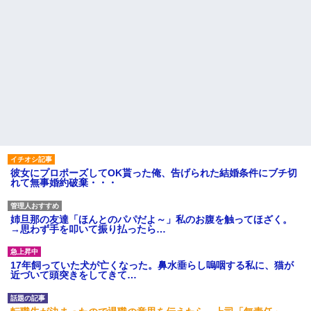
彼女にプロポーズしてOK貰った俺、告げられた結婚条件にブチ切
れて無事婚約破棄・・・
姉旦那の友達「ほんとのパパだよ～」私のお腹を触ってほざく。
→思わず手を叩いて振り払ったら…
17年飼っていた犬が亡くなった。鼻水垂らし嗚咽する私に、猫が
近づいて頭突きをしてきて…