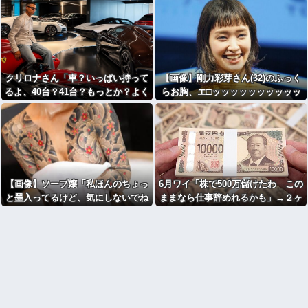
クリロナさん「車？いっぱい持って
【画像】剛力彩芽さん(32)のふっく
るよ、40台？41台？もっとか？よく
らお胸、エ□ッッッッッッッッッッ
わかんないけど全然乗ってない」
ッッッッッ！
【画像】ソープ嬢「私ほんのちょっ
6月ワイ「株で500万儲けたわ この
と墨入ってるけど、気にしないでね
ままなら仕事辞めれるかも」→２ヶ
」ﾊﾟｼｬ
月後...