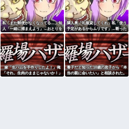
のよね
ｗｗｗｗ
従妹が現行犯逮捕された。従
義弟嫁が私にケンカ売って、
妹はYouTubeの企画をマネをし
義妹が買った流れになってしま
て「別れさせごっこ」をしてお
った。その勘違いが思わぬ方向
り...
へ転がっていき…
私「また郵便がなくなってる…」知
隣人奥「礼服貸してくれ」私「使う
俺「元カノの写真も思い出だ
24歳年収550万ワイ、高級車も
人「一緒に捕まえよう」→おとりを
予定があるからムリです」→断った
から入れよう」婚約者「結婚や
豪邸も買えない人生が確定して
める！」→結婚式で使うアルバ
仕掛けたら泥奥がまんまと引っかか
途端、とんでもない暴言を吐かれ
いる事実に咽び泣く
ム選びで大失敗して...
り…
て…
冷蔵庫あけたらパイナップル
子供会役員の集まりで通帳と
があって友人が食ったら、友人
印鑑が突然行方不明に。数カ月
ところのジジイが買ったたくあ
後、誰も予想しなかった事態
んだったんだか
が…
【腹筋崩壊】見た瞬間吹いた
私「調味料は入れないでって
画像を貼っていくスレｗｗｗｗ
言ったよね？」夫「こっちの方
嫁「生ハムを手作りしたよ！」俺
養子だと知った10歳の息子から「本
がおいしいから」→何度頼んで
【修羅場】父の浮気相手がま
「それ、生肉のままじゃないか！」
当の親に会いたい」と相談された。
も勝手に味を変えられて…
さかの男！？私が突き止めた結
果ｗｗｗｗ
→食べてしまった翌日にまさかの事
正直に答えたら夫婦関係が急変し
【衝撃】 ワイ、保険金2億円と
遺産6000万円を相続したら「こ
今日から業務報告書の「庶
態が…
て…
う」なった・・・
務」っていう大項目が急に廃止
されたんだけど意味不明すぎる
スーパーで小エビの天ぷら
（１２尾入り４８０円）を買っ
社会人1年目の時、下の階に住
た。レジ係の人「５７６０円で
んでる40代半ばくらいの独身女
す」私「えっ！？間違いじゃな
性に狙われかけた
いですか？」レジ「いや、４８...
「お食い初めなんて俺になん
ちいかわ作者さん、総額30億
のメリットがあるの」「そんな
超の大豪邸を建てるｗｗｗｗｗ
に大変なら育児やめれば？」冗
ｗｗｗｗｗｗｗｗｗｗｗｗｗｗ
談で言ったのに本気に取られて
離婚を言い渡された