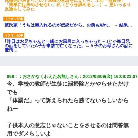
転職先が決まったので退職の意思を伝えたら。上司「無責任」
「簡単には辞めさせない」私（どうせ辞めるし…）→ 思いっきり
反論をしてみた
彼氏家「うちは墨入れるのが伝統だから。お前も彫れ」 → 結果…
｢昨日はお兄ちゃんと一緒にお風呂に入っちゃった～｣とか毎日兄
の話をしていたA子が事故で亡くなった。→Ａ子のお母さんの話に
驚愕…
元夫の連れ子「俺の結婚式の時くらい、母親としての責任を果た
そうとは思わないのか！」→どうも連れ子は…
968
：
おさかなくわえた名無しさん
：
2013/08/09(金) 16:08:23.07
今、学校の教師が生徒に罰掃除とかやらせただけ
父が他界→父のフリン相手『どうか相続を放棄して下さい、昔の
ことは謝ります。ごめんなさい…』私「お子さんはフリン略奪婚
でも
って知ってるの？」相手『 』結果→
「体罰だ」って訴えられたら勝てないらしいから
ねー
妻「ずっと好きだった人と一緒になりたいから、わかれてくださ
い」→離婚後、娘と実家で生活してると…
子供本人の意志じゃないことをさせるのは問答無
【画像】女上司(30)「終電なくなったね…部屋くる？」ワイ「行
用でダメらしいよ
きます！」