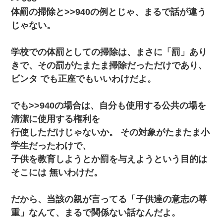
体罰の掃除と>>940の例とじゃ、まるで話が違う
嫁が涙声で『会いたいね』とか言っているのが聞こえた。俺「こ
んな時間に誰と電話してんの？」嫁「ごめんなさい…！（大号
じゃない。
泣」俺（キターー）→
学校での体罰としての掃除は、まさに「罰」あり
父親がくも膜下出血で突然ﾀﾋ。→母の貯金が0なことが判明。→母
「私を家に置いてほしい、どうか見捨てないで(土下座」俺・嫁
きで、その罰がたまたま掃除だっただけであり、
「…」
ビンタ でも正座でもいいわけだよ。
夫に癌の余命宣告。その闘病中に長女から信じられない言葉を受
けた
でも>>940の場合は、自分も使用する公共の場を
清潔に使用する権利を
生保レディと行為する為に駆け引きしてみた結果ｗｗｗｗｗｗｗ
行使しただけじゃないか。 その対象がたまたま小
ｗｗｗｗｗ
学生だったわけで、
子供を教育しようとか罰を与えようという目的は
彼女(37)の情欲がえげつない件ｗｗｗｗｗｗｗ
そこには 無いわけだ。
ワイアラサー主婦、昨晩久しぶりに夫と致した結果ｗｗｗｗｗ
だから、当該の親が言ってる「子供達の意志の尊
義兄嫁が義実家で「コロナ陽性だったからこのまま療養させて下
重」なんて、まるで関係ない話なんだよ。
さい」と言い出してド修羅場になった