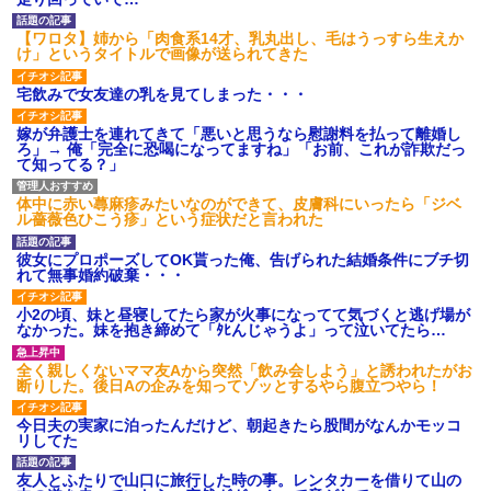
【ワロタ】姉から「肉食系14才、乳丸出し、毛はうっすら生えか
け」というタイトルで画像が送られてきた
宅飲みで女友達の乳を見てしまった・・・
嫁が弁護士を連れてきて「悪いと思うなら慰謝料を払って離婚し
ろ」→ 俺「完全に恐喝になってますね」「お前、これが詐欺だっ
て知ってる？」
体中に赤い蕁麻疹みたいなのができて、皮膚科にいったら「ジベ
ル薔薇色ひこう疹」という症状だと言われた
彼女にプロポーズしてOK貰った俺、告げられた結婚条件にブチ切
れて無事婚約破棄・・・
小2の頃、妹と昼寝してたら家が火事になってて気づくと逃げ場が
なかった。妹を抱き締めて「ﾀﾋんじゃうよ」って泣いてたら…
全く親しくないママ友Aから突然「飲み会しよう」と誘われたがお
断りした。後日Aの企みを知ってゾッとするやら腹立つやら！
今日夫の実家に泊ったんだけど、朝起きたら股間がなんかモッコ
リしてた
友人とふたりで山口に旅行した時の事。レンタカーを借りて山の