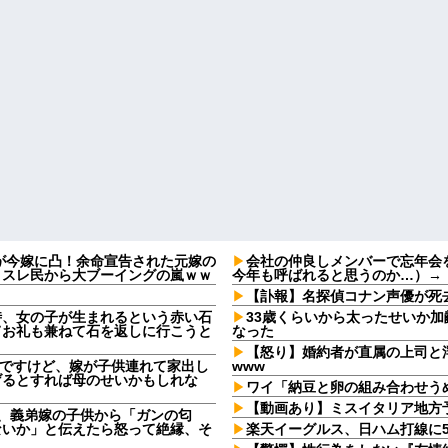
2)が今嫁に凸！余命宣告された元嫁の
会社の仲良しメンバーで忘年会
、スレ民から大ブーイングの嵐ｗｗ
今年も呼ばれると思うのか…）→
【訃報】名探偵コナン声優が死去
時、女の子が生まれるという赤い石
33歳くらいから太ったせいか
てお礼も兼ねて石を返しに行こうと
なった
【怒り】婚約者が直属の上司と
なんですけど、嫁が子供連れて家出し
www
げるとすれば母のせいかもしれな
ワイ「納豆と卵の組み合わせう
【動画あり】ミスイタリア地方
日、義弟嫁の子供から「ガンの匂
ないか」と伝えたら怒って絶縁、そ
楽天イーグルス、日ハム打線に