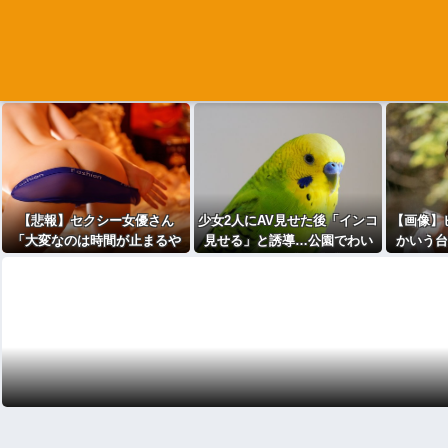
【悲報】セクシー女優さん
少女2人にAV見せた後「インコ
【画像】ビ
「大変なのは時間が止まるや
見せる」と誘導…公園でわい
かいう台
つの撮影」←ばらしてしまう
せつ 75歳男逮捕
チでえ
ｗ