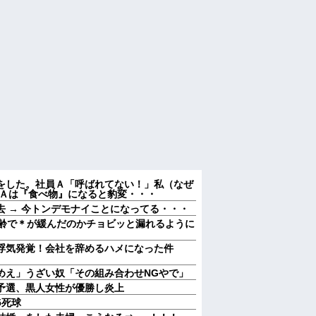
をした。社員Ａ「呼ばれてない！」私（なぜ
 Ａは『食べ物』になると豹変・・・
 → 今トンデモナイことになってる・・・
加齢で＊が緩んだのかチョビッと漏れるように
浮気発覚！会社を辞めるハメになった件
めえ」うざい奴「その組み合わせNGやで」
予選、黒人女性が優勝し炎上
5死球