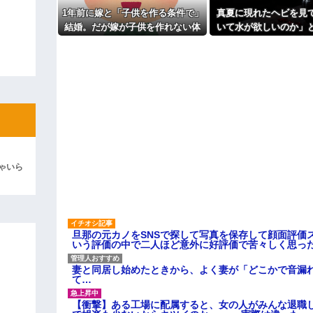
1年前に嫁と「子供を作る条件で」
真夏に現れたヘビを見
ィギュアがヤバすぎるｗｗｗｗｗｗ
結婚。だが嫁が子供を作れない体
いて水が欲しいのか」
よ！」キチママ『そこに金庫があっ
だと知ったので離婚へ。
を注いだ。ヘビは夢中
「泥は出てけ！二度と来るな！」結
を消し…
彼「ちっ！」私「」
逆切れ。「何クラクション鳴らして
らｗｗｗｗｗ(※画像あり)
女子のこの動画、すげえええええｗ
車線を制限速度で走った結果
ゃいら
くる
やらかす←あまり悲しませないでく
旦那の元カノをSNSで探して写真を保存して顔面評価
いう評価の中で二人ほど意外に好評価で苦々しく思っ
妻と同居し始めたときから、よく妻が「どこかで音漏
て…
【衝撃】ある工場に配属すると、女の人がみんな退職