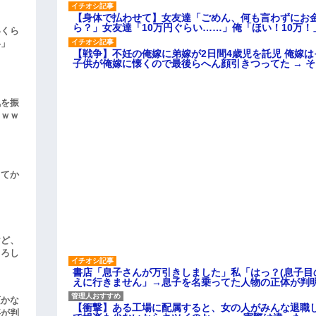
【身体で払わせて】女友達「ごめん、何も言わずにお
ら？」女友達「10万円ぐらい……」俺「ほい！10万！
いくら
い」
【戦争】不妊の俺嫁に弟嫁が2日間4歳児を託児 俺嫁
子供が俺嫁に懐くので最後らへん顔引きつってた → 
気を振
ｗｗｗ
してか
けど、
よろし
書店「息子さんが万引きしました」私「はっ？(息子目
えに行きません」→息子を名乗ってた人物の正体が判
頃かな
【衝撃】ある工場に配属すると、女の人がみんな退職
事が判