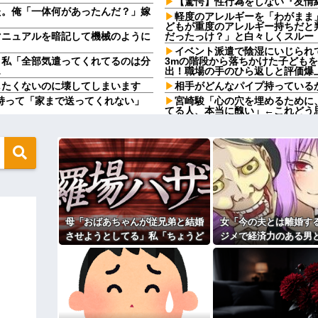
【驚愕】性行為をしない『友情結
た。俺「一体何があったんだ？」嫁
軽度のアレルギーを「わがまま
どもが重度のアレルギー持ちだと
マニュアルを暗記して機械のように
だったっけ？」と白々しくスルー
イベント派遣で陰湿にいじられ
」私「全部気遣ってくれてるのは分
3mの階段から落ちかけた子ども
…
出！職場の手のひら返しと評価爆
したくないのに壊してしまいます
相手がどんなパイプ持っている
持って「家まで送ってくれない」
宮崎駿「心の穴を埋めるために
てる人、本当に醜い」←これどう
込んでたら嫁に「いつまでくよくよ
「自転車のルール厳罰化！」←
義母さんの負担もなくなったし良か
ｗ他
【呆然】友人が褒められるとキ
然ゾワッと両腕に鳥肌が出た。「や
Bを褒めたらキレ散らかしてBの
前にドンッと突き飛ばされて…
トメ「食べきれない。収穫が大変
の地獄すぎる、男はどうやって耐え
ソマズ巨大きゅうりを1箱とか何
話題に
高校３年生の女です。家が嫌い
円）、流石にアレすぎて賛否両論の
す
母「おばあちゃんが従兄弟と結婚
女「今の夫とは離婚す
高校３年生の女です。家が嫌い
んと納税してくれないとこうなっち
す
させようとしてる」私「ちょうど
ジメで経済力のある男
 w w
旦那の祖父が亡くなった。私「
いい、その話利用するわ」→3日後
いな」私「幸せになっ
ッ刺さりまくりと話題にw w w
「余計な出費すんな。そんなもん
にまさかの展開…
産科の授乳室で出会っ
っ…」
の後が・・・
の正体、まさか分からないDTな
【速報】ユニクロの置くだけセ
 w w
主な税金の成り立ちを調べてみ
うとしてる」私「ちょうどいい、そ