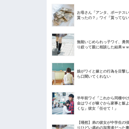
お母さん「アンタ、ボーナス
貰ったの？」ワイ「貰ってな
無能いじめられっ子ワイ、勇
り絞って親に相談した結果ｗ
娘がワイと嫁との行為を目撃
ら口聞いてくれない
半年前ワイ「これから同棲や
金はワイが稼ぐから家事と飯
くな」彼女「任せて！」
【唖然】弟の彼女が中学生の
りひどい虐めの加害者だった