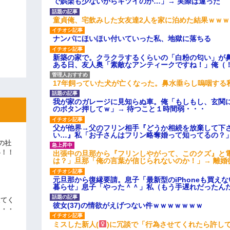
で娯楽も少ないからキツイのか…」→ 実際は違った
童貞俺、宅飲みした女友達2人を家に泊めた結果ｗｗｗ
ナンパにほいほい付いていった私、地獄に落ちる
新築の家で。クラクラするくらいの「白粉の匂い」が
ある日、友人奥「素敵なアンティークですね！」俺（
17年飼っていた犬が亡くなった。鼻水垂らし嗚咽する
我が家のガレージに見知らぬ車。俺「もしもし、玄関に
のボタン押してｗ」→ 待つこと１時間弱・・・
父が他界→父のフリン相手『どうか相続を放棄して下
い…』私「お子さんはフリン略奪婚って知ってるの？」
の社
い！！
出張中の旦那から『フリンしやがって、このクズ』と
は？」旦那「俺の言葉が信じられないのか！」→ 離婚
」
元旦那から復縁要請。息子「最新型のiPhoneも買え
暮らせ」息子「やった＾＾」私（もう手遅れだったん
えてく
彼女(37)の情欲がえげつない件ｗｗｗｗｗｗｗ
・・・
ミスした新人(
)に冗談で「行為させてくれたら許し