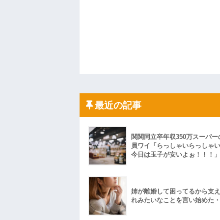
最近の記事
関関同立卒年収350万スーパー
員ワイ「らっしゃいらっしゃ
今日は玉子が安いよぉ！！！
姉が離婚して困ってるから支
れみたいなことを言い始めた