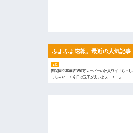
の話利用するわ」→3日後にまさかの展開…
ハードオフに売っていた4万4000円のフ
「こんな高いの？ｗｗ」「逆に超安い」
私「ちょっと、人の家の金庫触らないで
たから、開けてみようとしただけ☆』義兄
果・・・
私「初めて飲む味だけどなんのお茶？」
【GIF】JSのカンチョーワロタ
後続車にクラクションを鳴らされ彼氏が
んだ！降りてこいよ！」と怒鳴りだし...
ふよふよ速報。最近の人気記事
【衝撃】報酬100万円超の治験募集がこち
【ネット騒然】惨殺されたタワマン頂き
ｗｗｗｗｗｗｗｗｗｗ
【愕然】白のクラウン俺氏、高速道路左
関関同立卒年収350万スーパーの社員ワイ「らっし
wwwwwwwwwwww
っしゃい！！今日は玉子が安いよぉ！！！」
百年の恋12-899 食べた量を張り合って
【悲報】佐藤輝明・・・２軍でも盛大に
れ