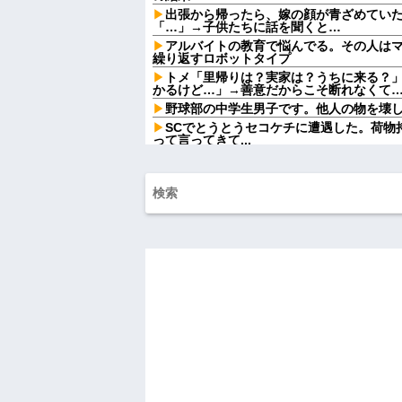
出張から帰ったら、嫁の顔が青ざめてい
「…」→子供たちに話を聞くと…
アルバイトの教育で悩んでる。その人は
繰り返すロボットタイプ
トメ「里帰りは？実家は？うちに来る？
かるけど…」→善意だからこそ断れなくて
野球部の中学生男子です。他人の物を壊
SCでとうとうセコケチに遭遇した。荷物
って言ってきて...
【後編】結婚直後に祖父が亡くなり落ち
してるの？」と言われた。お義父さんやお
ったと...
賃貸物件を内覧中、ベランダに出たら突
っぱりこの部屋嫌だ」と思った瞬間、体が
【悲報】同性愛者女さん「女と付き合う
てんの？」←コレは同意せざるおえないと
【画像】ディズニーのおいなり巻（600
大炎上をしてしまうw w w w w w w
【怒報】国税庁「あのさぁ！君らがちゃ
ゃうけどどうする？！」←これw w w w w w
【画像】令和最新版の剛力彩芽、ワイらにブ
w w w w w w w w w w
【衝撃】若い女の子からする「甘い匂い」
んておらんよな？よな？w w w w w w w w w
母「おばあちゃんが従兄弟と結婚させよ