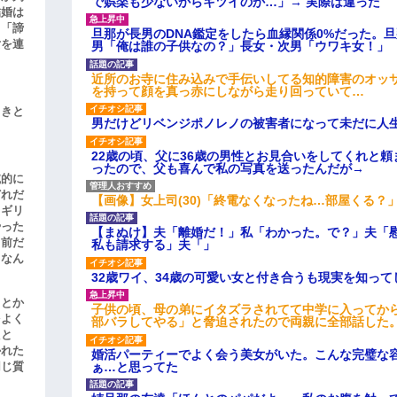
で娯楽も少ないからキツイのか…」→ 実際は違った
結婚は
、「諦
旦那が長男のDNA鑑定をしたら血縁関係0%だった。
女を連
男「俺は誰の子供なの？」長女・次男「ウワキ女！」
近所のお寺に住み込みで手伝いしてる知的障害のオッ
を持って顔を真っ赤にしながら走り回っていて…
引きと
男だけどリベンジポノレノの被害者になって未だに人
22歳の頃、父に36歳の男性とお見合いをしてくれと
ったので、父も喜んで私の写真を送ったんだが→
滅的に
どれだ
【画像】女上司(30)「終電なくなったね…部屋くる？
リギリ
やった
【まぬけ】夫「離婚だ！」私「わかった。で？」夫「
名前だ
私も請求する」夫「」
、なん
32歳ワイ、34歳の可愛い女と付き合うも現実を知っ
」とか
子供の頃、母の弟にイタズラされてて中学に入ってか
をよく
部バラしてやる」と脅迫されたので両親に全部話した
たと
かれた
婚活パーティーでよく会う美女がいた。こんな完璧な
ぁ…と思ってた
同じ質