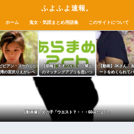
ふよふよ速報。
ホーム
鬼女・気団まとめ用語集
このサイトについて
ビアン・スー(51)と
【朗報】天才ワイ、デブ禁止
【動画】JKさん、
湾の宮沢りえがレベ
のマッチングアプリを思いつ
ートをめくられて
っちすぎるｗｗｗ
く
えになってしまうｗ
ｗｗｗｗｗｗ
【動画像】女の子「ウエスト？・・・60㎝だよ！」