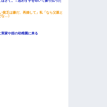
てほざく。→思わず手を叩いて振り払った
ない貧乏は嫌だ、再婚して」私「なら父親と
だな…）
に実家や姪の幼稚園に来る