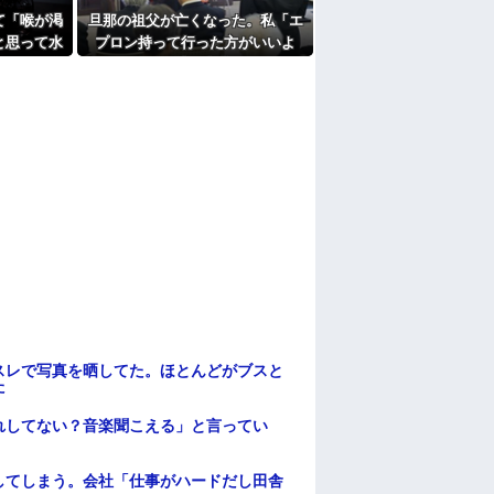
て「喉が渇
旦那の祖父が亡くなった。私「エ
と思って水
プロン持って行った方がいいよ
で飲んで姿
ね」旦那「余計な出費すんな。そ
んなもん買うなら今後一切金を出
さねぇぞ」私「えっ…」
スレで写真を晒してた。ほとんどがブスと
た
れしてない？音楽聞こえる」と言ってい
してしまう。会社「仕事がハードだし田舎