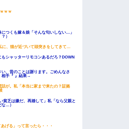
ｗｗｗ
鼻につくも嫁＆娘「そんな匂いしない…」
！？）
私に、猫が近づいて頭突きをしてきて…
もシャッターリモコンあるだろ？DOWN
さい、昔のことは謝ります。ごめんなさ
相手『 』結果→
電話が。私「本当に家まで来たの？証拠
後
ない貧乏は嫌だ、再婚して」私「なら父親と
だな…）
てあげる」って言ったら・・・