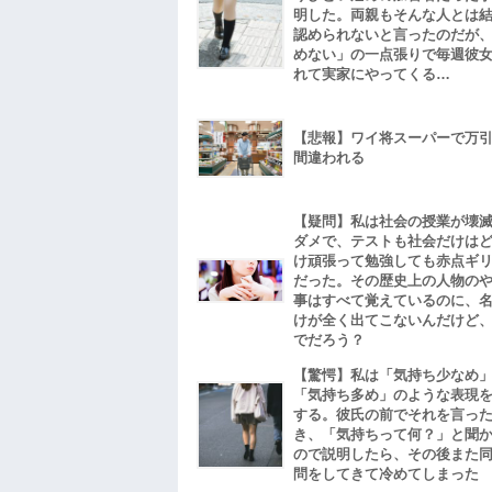
明した。両親もそんな人とは
認められないと言ったのだが
めない」の一点張りで毎週彼
れて実家にやってくる…
【悲報】ワイ将スーパーで万
間違われる
【疑問】私は社会の授業が壊
ダメで、テストも社会だけは
け頑張って勉強しても赤点ギ
だった。その歴史上の人物の
事はすべて覚えているのに、
けが全く出てこないんだけど
でだろう？
【驚愕】私は「気持ち少なめ
「気持ち多め」のような表現
する。彼氏の前でそれを言っ
き、「気持ちって何？」と聞
ので説明したら、その後また
問をしてきて冷めてしまった