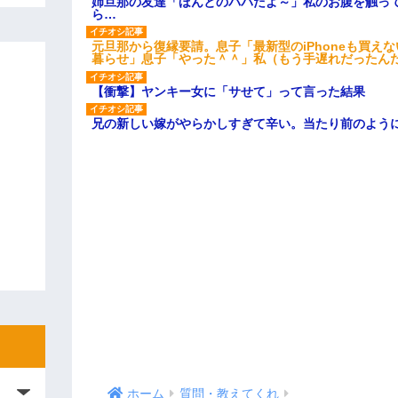
姉旦那の友達「ほんとのパパだよ～」私のお腹を触っ
ら…
元旦那から復縁要請。息子「最新型のiPhoneも買え
暮らせ」息子「やった＾＾」私（もう手遅れだったん
【衝撃】ヤンキー女に「サせて」って言った結果
兄の新しい嫁がやらかしすぎて辛い。当たり前のよう
ホーム
質問・教えてくれ