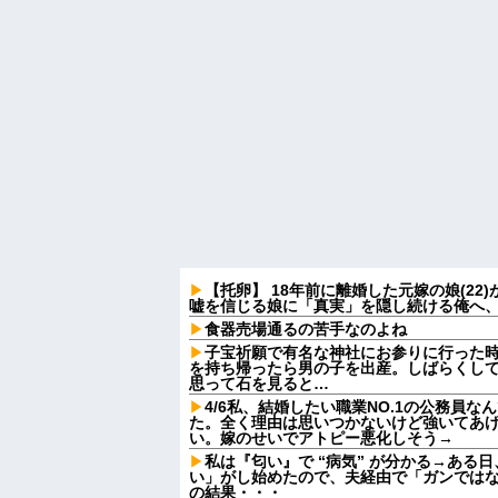
【托卵】 18年前に離婚した元嫁の娘(2
嘘を信じる娘に「真実」を隠し続ける俺へ
食器売場通るの苦手なのよね
子宝祈願で有名な神社にお参りに行った
を持ち帰ったら男の子を出産。しばらくし
思って石を見ると…
4/6私、結婚したい職業NO.1の公務員
た。全く理由は思いつかないけど強いてあ
い。嫁のせいでアトピー悪化しそう→
私は『匂い』で “病気” が分かる→ある
い」がし始めたので、夫経由で「ガンでは
の結果・・・