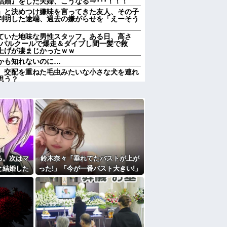
婚』をした夫婦、こうなる⇒･･･！！！
」と決めつけ嫌味を言ってきた友人、その子
判明した途端、過去の嫌がらせを「えーそう
ていた地味な男性スタッフ。ある日、高さ
をパルクールで爆走＆ダイブし間一髪で救
上げが凄まじかったｗｗ
かも知れないのに…
、交配を重ねた毛虫みたいな小さな犬を連れ
思う？
 正直なんの意味もなかった件ｗｗｗｗｗｗｗ
レる国立大卒生活保護受給者友人。ちょっと
職場に電話したらしく…
」と言って、太さ8cm長さ30cm以上のク
なのｗｗ
すぎて家を出て現在養護施設で暮らしていま
る。次はマ
鈴木奈々「垂れてたバストが上が
すぎて家を出て現在養護施設で暮らしていま
と結婚した
った!」「今が一番バスト大きい!」
エプロン持って行った方がいいよね」旦那
てね！」→
最新の身長・体重も報告
買うなら今後一切金を出さねぇぞ」私「え
た女性のそ
ルフレジ、スーパーにも導入へ
たよ