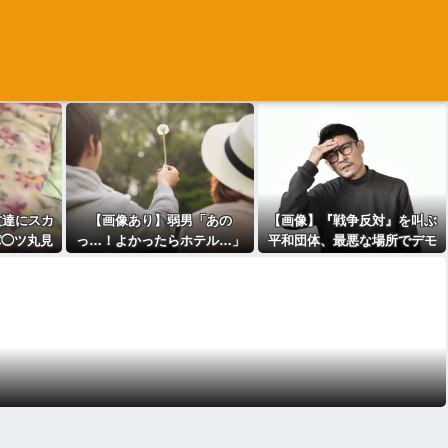
友達にスカ
【画像あり】弱男「あの
【画像】『戦争反対』を叫ぶ
パ◯ツ丸見
っ…！よかったらホテル…」
平和団体、最悪な場所でデモ
ｗｗwｗｗ
女「ぷっｗｗｗｗｗ」⇒！
をしてしまう