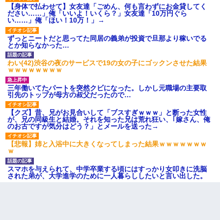
【身体で払わせて】女友達「ごめん、何も言わずにお金貸してく
ださい……」俺「いいよ！いくら？」女友達「10万円ぐら
い……」俺「ほい！10万！」→
ずっとニートだと思ってた同居の義弟が投資で旦那より稼いでる
とか知らなかった…
わい(42)渋谷の夜のサービスで19の女の子にゴックンさせた結果
ｗｗｗｗｗｗｗｗ
三年働いてたパートを突然クビになった。しかし元職場の主要取
引先のトップが母方の叔父だったので…
【クズ】昔、兄がお見合いして「ブスすぎｗｗｗ」と断った女性
が、兄の同級生と結婚。それを知った兄は荒れ狂い、｢嫁さん、俺
のお古ですが気分はどう？」とメールを送った→
【悲報】姉と入浴中に大きくなってしまった結果ｗｗｗｗｗｗｗ
ｗ
スマホを与えられて、中学卒業する頃にはすっかり女叩きに洗脳
された弟が、大学進学のために一人暮らししたいと言い出した。