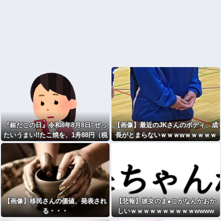
『銀だこの日』令和8年8月8日“ぜっ
【画像】最近のJKさんのボディ、成
たいうまい!!たこ焼を、1舟88円（税
長がとまらないｗｗｗwｗｗｗｗｗ
込）で販売へ
ｗｗｗ
【画像】移民さんの価値、発表され
【悲報】彼女のま●こがなんかおか
る・・・
しいｗｗｗｗｗｗｗｗｗｗwwww