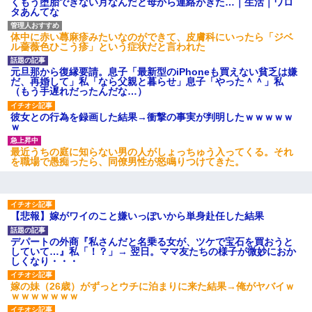
くもう堕胎できない月なんだと母から連絡がきた…｜生活｜ワロ
タあんてな
体中に赤い蕁麻疹みたいなのができて、皮膚科にいったら「ジベ
ル薔薇色ひこう疹」という症状だと言われた
元旦那から復縁要請。息子「最新型のiPhoneも買えない貧乏は嫌
だ、再婚して」私「なら父親と暮らせ」息子「やった＾＾」私
（もう手遅れだったんだな…）
彼女との行為を録画した結果→衝撃の事実が判明したｗｗｗｗｗ
ｗ
最近うちの庭に知らない男の人がしょっちゅう入ってくる。それ
を職場で愚痴ったら、同僚男性が怒鳴りつけてきた。
【悲報】嫁がワイのこと嫌いっぽいから単身赴任した結果
デパートの外商『私さんだと名乗る女が、ツケで宝石を買おうと
していて…』私「！？」→ 翌日。ママ友たちの様子が微妙におか
しくなり・・・
嫁の妹（26歳）がずっとウチに泊まりに来た結果→俺がヤバイｗ
ｗｗｗｗｗｗｗ