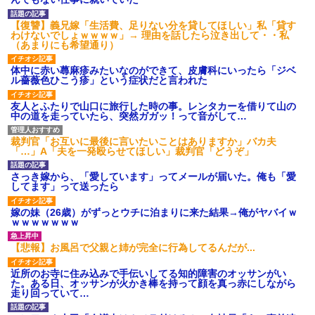
募集がこちらｗｗｗｗｗ(※画像
あり)
【復讐】義兄嫁「生活費、足りない分を貸してほしい」私「貸す
【ネット騒然】惨殺されたタ
わけないでしょｗｗｗｗ」→ 理由を話したら泣き出して・・私
ワマン頂き女子のこの動画、す
（あまりにも希望通り）
げえええええｗｗｗｗｗｗｗｗ
ｗｗｗ
体中に赤い蕁麻疹みたいなのができて、皮膚科にいったら「ジベ
【愕然】白のクラウン俺氏、
ル薔薇色ひこう疹」という症状だと言われた
高速道路左車線を制限速度で走
った結果wwwwwwwwwwww
友人とふたりで山口に旅行した時の事。レンタカーを借りて山の
百年の恋12-899 食べた量を
中の道を走っていたら、突然ガガッ！って音がして…
張り合ってくる
【悲報】佐藤輝明・・・２軍
裁判官「お互いに最後に言いたいことはありますか」バカ夫
でも盛大にやらかす←あまり悲
「…」A「夫を一発殴らせてほしい」裁判官「どうぞ」
しませないでくれ
さっき嫁から、「愛しています」ってメールが届いた。俺も「愛
してます」って送ったら
嫁の妹（26歳）がずっとウチに泊まりに来た結果→俺がヤバイｗ
ｗｗｗｗｗｗｗ
【悲報】お風呂で父親と姉が完全に行為してるんだが...
近所のお寺に住み込みで手伝いしてる知的障害のオッサンがい
た。ある日、オッサンが火かき棒を持って顔を真っ赤にしながら
走り回っていて…