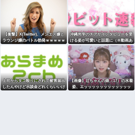
【衝撃】X(Twitter)、メンエス嬢と
沖縄尚学のチアがインタビューを受
ラウンジ嬢のバトル勃発ｗｗｗｗｗ
ける姿が可愛いと話題に（※動画あ
ｗｗｗ
り）
上司からタコ殴りにされて被害届出
【画像】辻ちゃんの娘（17）の水着
したんやけど示談金どれくらいいけ
姿、エッッッッッッッッッッッッ
そう？？？
ッ！