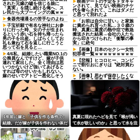
映画デートの予定をドタキャ
された元嫁の嘘を信じる娘に
ンされて、見てない映画のチケ
「真実」を隠し続ける俺へ、ス
代を奢らされて、これはダメだ
レ民から大ブーイングの嵐ｗｗ
と思って別れたよ
食器売場通るの苦手なのよね
「お前は自分に甘い」と家族
子宝祈願で有名な神社にお参
に責められ育った私…３０歳の
りに行った時、女の子が生まれ
時、真夏に重度の熱中症で救急
るという赤い石を持ち帰ったら
搬送された結果→会社の人たち
男の子を出産。しばらくしてお
から叩きつけられた「衝撃の事
礼も兼ねて石を返しに行こうと
実」に絶句
思って石を見ると…
【画像】日本のセクシー女性
4/6私、結婚したい職業NO.1の
犯罪者一覧ｗｗｗｗｗｗｗｗｗ
公務員なんですけど、嫁が子供
【悲報】ヒコロヒー、コンビ
連れて家出した。全く理由は思
ニで割引おにぎりは〝絶対買わ
いつかないけど強いてあげると
ない〟
すれば母のせいかもしれない。
嫁のせいでアトピー悪化しそう
【画像】思わず保存したくな
→
る「笑える画像・最高な画像」
貼っていけｗｗｗｗｗ他
【復讐】 ある職業の人材を育
成する高校に通ってたんだが、
【悲報】粗品、永久追放ｗｗ
体力ないヤツはイジメられて全
ｗｗｗｗｗｗｗｗｗｗｗｗｗ
寮制だから逃げ出すこともでき
（証拠あり）
なかった→あるイジっ子が自...
「お前は自分に甘い」と家族
弟「エレベーターで知らない
に責められ育った私…３０歳の
女に蹴られた！」私「何した
時、真夏に重度の熱中症で救急
1年前に嫁と「子供を作る条件で」
真夏に現れたヘビを見て「喉が渇い
の？」→事情を聞いた家族全員
搬送された結果→会社の人たち
結婚。だが嫁が子供を作れない体だ
て水が欲しいのか」と思って水を注
が「それは自業自得」と呆れて
から叩きつけられた「衝撃の事
しまい…
実」に絶句
と知ったので離婚へ。
いだ。ヘビは夢中で飲んで姿を消
実家を継いだのは自分だと次
【悲劇】嫁と駆け落ちしたけ
し…
男を追い出そうとした長男に次
ど体調崩して元サヤ希望…そり