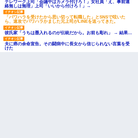
テレワーク上司「会議中はカメラ付けろ！」女社員「え、事前連
絡無しは無理」上司「いいから付けろ！」→
「パワハラを受けたから思い切って転職した」とSNSで呟いた
ら、速攻でパワハラかました元上司がLINEを送ってきた。
彼氏家「うちは墨入れるのが伝統だから。お前も彫れ」 → 結果…
夫に癌の余命宣告。その闘病中に長女から信じられない言葉を受
けた