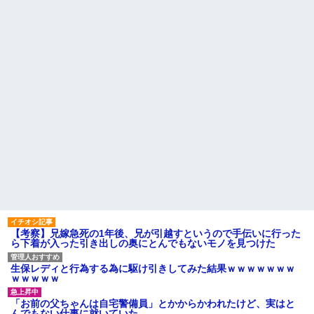
ャンセルっと！」←こいつの目
高校３年生の女です。家が嫌
的
いすぎて家を出て現在養護施設
で暮らしています
洋服の青山、空調ウェアを発
売ｗｗｗｗｗｗ
旦那の祖父が亡くなった。私
「エプロン持って行った方がい
賃貸物件を内覧中、ベランダ
いよね」旦那「余計な出費すん
に出たら突然ゾワッと両腕に鳥
な。そんなもん買うなら今後一
肌が出た。「やっぱりこの部屋
切金を出さねぇぞ」私「え
嫌だ」と思った瞬間、体が前に
っ…」
ドンッと突き飛ばされて…
主な税金の成り立ちを調べて
ハードオフに売っていた4万
みたよ
4000円のフィギュアがヤバすぎ
るｗｗｗｗｗｗ「こんな高い
の？ｗｗ」「逆に超安い」
私「ちょっと、人の家の金庫
触らないでよ！」キチママ『そ
こに金庫があったから、開けて
みようとしただけ☆』義兄「泥
は出てけ！二度と来るな！」結
果・・・
私「初めて飲む味だけどなん
のお茶？」彼「ちっ！」私「」
【考察】兄嫁急死の1年後、兄が引越すというので手伝いに行った
ら下着が入った引き出しの奥にとんでもないモノを見つけた
【GIF】JSのカンチョーワロ
タ
後続車にクラクションを鳴ら
生保レディと行為する為に駆け引きしてみた結果ｗｗｗｗｗｗｗ
され彼氏が逆切れ。「何クラク
ｗｗｗｗｗ
ション鳴らしてんだ！降りてこ
いよ！」と怒鳴りだし...
「お前の父ちゃんは自宅警備員」とかからかわれたけど、実はと
【衝撃】報酬100万円超の治験
んでもない仕事に就いていた