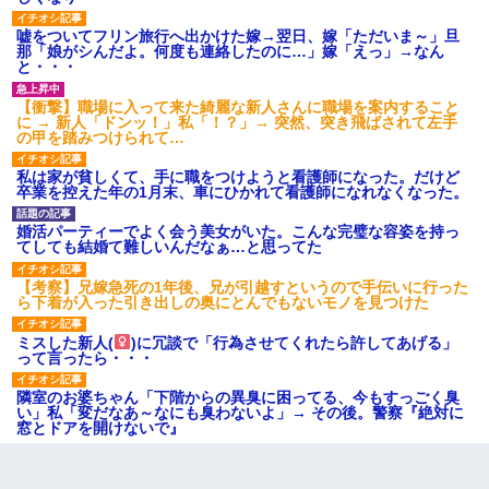
嘘をついてフリン旅行へ出かけた嫁→翌日、嫁「ただいま～」旦
那「娘がシんだよ。何度も連絡したのに…」嫁「えっ」→なん
と・・・
【衝撃】職場に入って来た綺麗な新人さんに職場を案内すること
に → 新人「ドンッ！」私「！？」→ 突然、突き飛ばされて左手
の甲を踏みつけられて…
私は家が貧しくて、手に職をつけようと看護師になった。だけど
卒業を控えた年の1月末、車にひかれて看護師になれなくなった。
婚活パーティーでよく会う美女がいた。こんな完璧な容姿を持っ
てしても結婚て難しいんだなぁ…と思ってた
【考察】兄嫁急死の1年後、兄が引越すというので手伝いに行った
ら下着が入った引き出しの奥にとんでもないモノを見つけた
ミスした新人(
)に冗談で「行為させてくれたら許してあげる」
って言ったら・・・
隣室のお婆ちゃん「下階からの異臭に困ってる、今もすっごく臭
い」私「変だなあ～なにも臭わないよ」→ その後。警察『絶対に
窓とドアを開けないで』