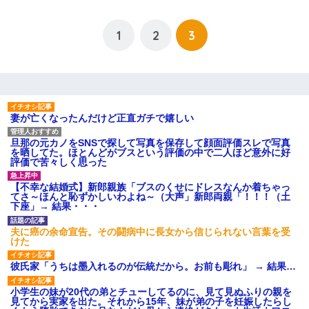
1
2
3
妻が亡くなったんだけど正直ガチで嬉しい
旦那の元カノをSNSで探して写真を保存して顔面評価スレで写真
を晒してた。ほとんどがブスという評価の中で二人ほど意外に好
評価で苦々しく思った
【不幸な結婚式】新郎親族「ブスのくせにドレスなんか着ちゃっ
てさ～ほんと恥ずかしいわよね～（大声」新郎両親「！！！（土
下座」→ 結果・・・
夫に癌の余命宣告。その闘病中に長女から信じられない言葉を受
けた
彼氏家「うちは墨入れるのが伝統だから。お前も彫れ」 → 結果…
小学生の妹が20代の弟とチューしてるのに、見て見ぬふりの親を
見てから実家を出た。それから15年、妹が弟の子を妊娠したらし