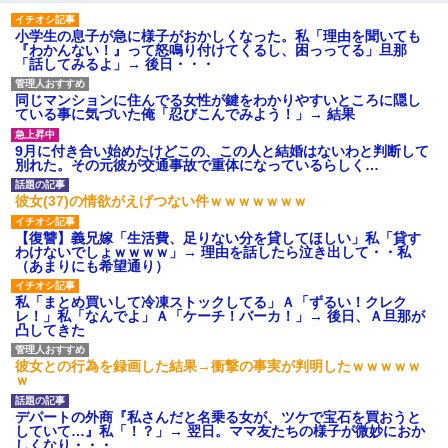
小学生の息子が急に様子がおかしくなった。私「理由を聞いても
『わかんない！』って怒鳴り付けてくるし、困っってる」旦那
「話してみるよ」→ 後日・・・
同じマンションに住んでる女性が鍵をわかりやすいところに隠し
ている事に気づいた俺「忍びこんでみよう！」→ 結果
9月に付き合い始めたけどこの、この人と結婚はないわと判断して
別れた。その元彼が交通事故で重体になっているらしく…
彼女(37)の情欲がえげつない件ｗｗｗｗｗｗｗ
【復讐】義兄嫁「生活費、足りない分を貸してほしい」私「貸す
わけないでしょｗｗｗｗ」→ 理由を話したら泣き出して・・私
（あまりにも希望通り）
私「まとめ買いして冷凍ストックしてる」Ａ「ずるい！クレク
レ！」私「なんでよ」Ａ「ケーチ！バーカ！」→ 後日、Ａ旦那が
凸してきた
彼女との行為を録画した結果→衝撃の事実が判明したｗｗｗｗｗ
ｗ
デパートの外商『私さんだと名乗る女が、ツケで宝石を買おうと
していて…』私「！？」→ 翌日。ママ友たちの様子が微妙におか
しくなり・・・