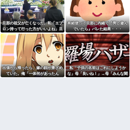
男が「え、この家って継ぐほど
ゃないわwww
の何かがあったの？」と返し
夕飯中、子(2歳半)がぐずった
た。すると…
ので気分転換にお風呂に入れて
年収1500万の父が退職。父
出てきたら「皿を片付けてない
「退職金も渡したよな？」母
でしょ！義祖母が洗ったんだけ
旦那の祖父が亡くなった。私「エプ
有給使って旦那に内緒で『男と遊ん
「貯金なんてないよー」父「全
ど！？なめてるの？バカにして
ロン持って行った方がいいよね」旦
でいたら』バレた結果・・・
部なくなったの！？」→予想外
るの？」と言われた…
の返事に家族騒然となり…
那「余計な出費すんな。そんなもん
【あり？なし？】元彼との思
友人「この名前にしたい！」
い出を、今の彼氏に捨てられ
買うなら今後一切金を出さねぇぞ」
夫「それ漫画のキャラだろ…」
た。でも別に彼を責めるつもり
私「えっ…」
→子供の名付けを巡って夫婦が
はない。未練あると思われたら
大揉めになり…
イヤだしね。でも無くなってコ
ッソリ泣いてたらその光景を見
「まっちゃんぐらい稼いでた
られて
ら最終的には許すかもｗ」って
言ったら旦那が突然怒り出し
【画像】思わず保存したくな
出張から帰ったら、嫁の顔が青ざめ
私「子供の名前はこれにしようか
た。このまま情まで枯渇しそう
る「笑える画像・最高な画像」
ていた。俺「一体何があったん
な」母「良いね！」→母「みんな聞
貼っていけｗｗｗｗｗ
出張から帰ったら、嫁の顔が
だ？」嫁「…」→子供たちに話を聞
いて！ヒントは花の名前よ！」→勝
青ざめていた。俺「一体何があ
33歳くらいから太ったせいか
ったんだ？」嫁「…」→子供た
加齢で＊が緩んだのかチョビッ
くと…
手に発表されて腹が立ち…
ちに話を聞くと…
と漏れるようになった
シャウエッセン公式、またこ
【修羅場】不妊と判明した
ういうのでいい丼をポスト
夫、前妻の娘に「実の子じゃな
い！」と訴えた結果ｗｗｗｗ
AIさん、ドラクエ6を理想的に
アニメ化してしまう
33歳くらいから太ったせいか
加齢で＊が緩んだのかチョビッ
ダイアンのじゃない方がユー
と漏れるようになった
スケさんになってしまっている
という事実←これ
相手がどんなパイプ持ってい
るかも知れないのに…
女「43億円注文して………キ