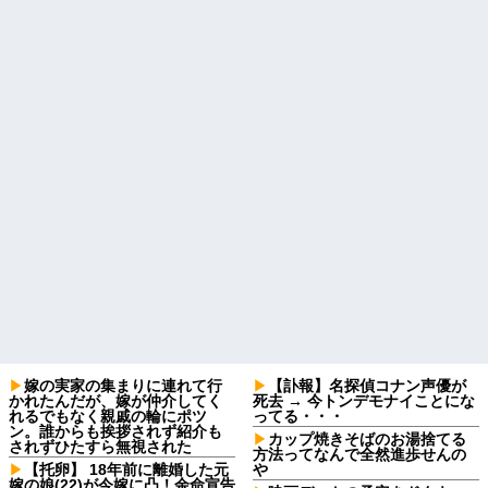
嫁の実家の集まりに連れて行
【訃報】名探偵コナン声優が
かれたんだが、嫁が仲介してく
死去 → 今トンデモナイことにな
れるでもなく親戚の輪にポツ
ってる・・・
ン。誰からも挨拶されず紹介も
カップ焼きそばのお湯捨てる
されずひたすら無視された
方法ってなんで全然進歩せんの
【托卵】 18年前に離婚した元
や
嫁の娘(22)が今嫁に凸！余命宣告