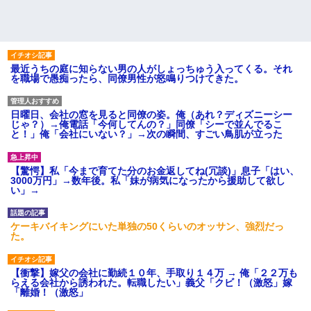
最近うちの庭に知らない男の人がしょっちゅう入ってくる。それ
を職場で愚痴ったら、同僚男性が怒鳴りつけてきた。
日曜日、会社の窓を見ると同僚の姿。俺（あれ？ディズニーシー
じゃ？）→俺電話「今何してんの？」同僚「シーで並んでるこ
と！」俺「会社にいない？」→次の瞬間、すごい鳥肌が立った
【驚愕】私「今まで育てた分のお金返してね(冗談)」息子「はい、
3000万円」→数年後。私「妹が病気になったから援助して欲し
い」→
ケーキバイキングにいた単独の50くらいのオッサン、強烈だっ
た。
【衝撃】嫁父の会社に勤続１０年、手取り１４万 → 俺「２２万も
らえる会社から誘われた。転職したい」義父「クビ！（激怒」嫁
「離婚！（激怒」