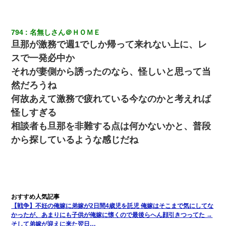
794
名無しさん＠ＨＯＭＥ
旦那が激務で週1でしか帰って来れない上に、レ
スで一発必中か
それが妻側から誘ったのなら、怪しいと思って当
然だろうね
何故あえて激務で疲れている今なのかと考えれば
怪しすぎる
相談者も旦那を非難する点は何かないかと、普段
から探しているような感じだね
【戦争】不妊の俺嫁に弟嫁が2日間4歳児を託児 俺嫁はそこまで気にしてな
かったが、あまりにも子供が俺嫁に懐くので最後らへん顔引きつってた →
そして弟嫁が迎えに来た翌日…