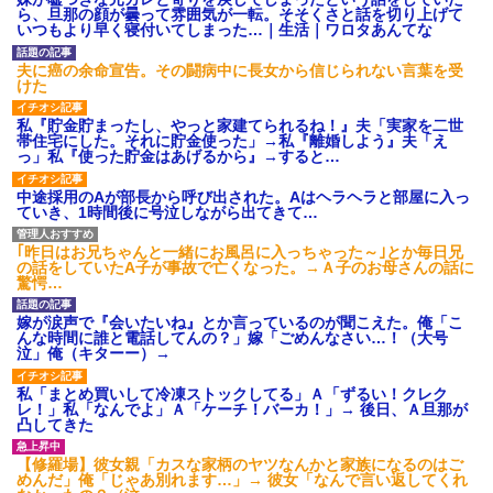
【GIF】JSのカンチョーワロ
ら、旦那の顔が曇って雰囲気が一転。そそくさと話を切り上げて
タ
いつもより早く寝付いてしまった…｜生活｜ワロタあんてな
後続車にクラクションを鳴ら
され彼氏が逆切れ。「何クラク
夫に癌の余命宣告。その闘病中に長女から信じられない言葉を受
ション鳴らしてんだ！降りてこ
けた
いよ！」と怒鳴りだし...
【衝撃】報酬100万円超の治験
私『貯金貯まったし、やっと家建てられるね！』夫「実家を二世
募集がこちらｗｗｗｗｗ(※画像
帯住宅にした。それに貯金使った」→私『離婚しよう』夫「え
あり)
っ」私『使った貯金はあげるから』→すると…
【ネット騒然】惨殺されたタ
ワマン頂き女子のこの動画、す
中途採用のAが部長から呼び出された。Aはヘラヘラと部屋に入っ
げえええええｗｗｗｗｗｗｗｗ
ていき、1時間後に号泣しながら出てきて…
ｗｗｗ
【愕然】白のクラウン俺氏、
｢昨日はお兄ちゃんと一緒にお風呂に入っちゃった～｣とか毎日兄
高速道路左車線を制限速度で走
の話をしていたA子が事故で亡くなった。→Ａ子のお母さんの話に
った結果wwwwwwwwwwww
驚愕…
百年の恋12-899 食べた量を
張り合ってくる
嫁が涙声で『会いたいね』とか言っているのが聞こえた。俺「こ
【悲報】佐藤輝明・・・２軍
んな時間に誰と電話してんの？」嫁「ごめんなさい…！（大号
でも盛大にやらかす←あまり悲
泣」俺（キターー）→
しませないでくれ
私「まとめ買いして冷凍ストックしてる」Ａ「ずるい！クレク
レ！」私「なんでよ」Ａ「ケーチ！バーカ！」→ 後日、Ａ旦那が
凸してきた
【修羅場】彼女親「カスな家柄のヤツなんかと家族になるのはご
めんだ」俺「じゃあ別れます…」→ 彼女「なんで言い返してくれ