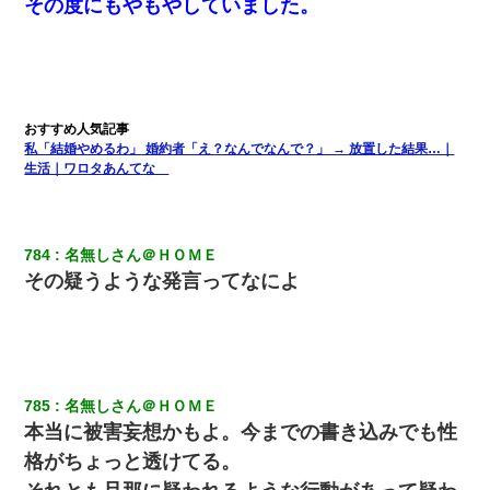
その度にもやもやしていました。
ＤＮＡ検査『血縁関係０％』旦那「やっぱり托卵だったんだ…」
嫁「本当に身に覚えがない」「なにかの間違いだ！取り違え
だ！」→ 嫁「あっ」
【悲報】嫁がワイのこと嫌いっぽいから単身赴任した結果
私「結婚やめるわ」 婚約者「え？なんでなんで？」 → 放置した結果…｜
ワイ144kg彼女98kgデブカップル、1年間毎日行為しまくった結
生活｜ワロタあんてな
果
【戦争】不妊の俺嫁に弟嫁が2日間4歳児を託児 俺嫁はそこまで気
にしてなかったが、あまりにも子供が俺嫁に懐くので最後らへん
784
名無しさん＠ＨＯＭＥ
顔引きつってた → そして弟嫁が迎えに来た翌日…
その疑うような発言ってなによ
ずっとニートだと思ってた同居の義弟が投資で旦那より稼いでる
とか知らなかった…
【報告者がキチ】嫁「妊娠した」俺『それじゃあ皆に祝ってもら
785
名無しさん＠ＨＯＭＥ
おう』友人達を家に連れ帰ってホームパーティー→俺『皆に祝え
てもらえて良かったな！』→
本当に被害妄想かもよ。今までの書き込みでも性
格がちょっと透けてる。
彼女との行為を録画した結果→衝撃の事実が判明したｗｗｗｗｗ