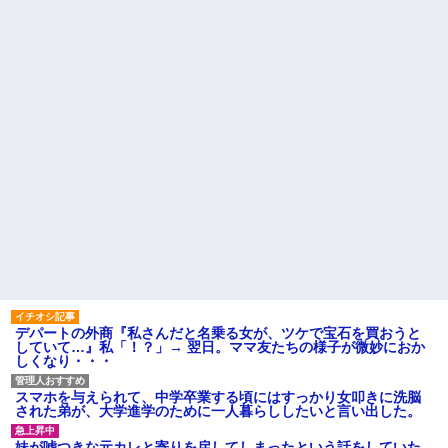
【衝撃】葬儀屋「火葬プラン
職場で電話を取った新入社員
はどうなさいますか？」ワイ喪
の女子がヒワイなことを言われ
主「直葬で(即答)」→結果ァw w
てショックを受けたことがあっ
w w w w w w w w
た
【朗報】寺田心、週6ジム通い
既婚女性が夫に夕飯も用意せ
で体重62kg→82kgに
ず週２で遊びに行くって多いか
wwwwwwww
な？遅くても21時には帰宅して
【画像】このLINEでなんで女
るんだけど
が怒ってるのか分かんない奴は
主な税金の成り立ちを調べて
モテない奴確定らしい←お前ら
みたよ
は勿論わかるよ
な？？？？？？？
妹と差をつけて育てられた。
妹「家も土地も、財産はすべて
私が継ぐ。相続は放棄して」母
「うんうん」私「わかった」 →
数年後、復讐のチャンスがや...
ハードオフに売っていた4万
4000円のフィギュアがヤバすぎ
るｗｗｗｗｗｗ「こんな高い
の？ｗｗ」「逆に超安い」
デパートの外商『私さんだと名乗る女が、ツケで宝石を買おうと
私「ちょっと、人の家の金庫
していて…』私「！？」→ 翌日。ママ友たちの様子が微妙におか
触らないでよ！」キチママ『そ
しくなり・・・
こに金庫があったから、開けて
みようとしただけ☆』義兄「泥
は出てけ！二度と来るな！」結
スマホを与えられて、中学卒業する頃にはすっかり女叩きに洗脳
果・・・
された弟が、大学進学のために一人暮らししたいと言い出した。
私「初めて飲む味だけどなん
のお茶？」彼「ちっ！」私「」
妹が嘘つきな元カレと寄りを戻してしまったという話をしていた