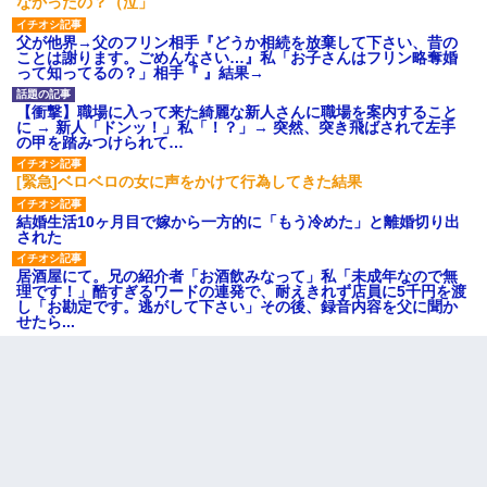
なかったの？（泣」
父が他界→父のフリン相手『どうか相続を放棄して下さい、昔の
ことは謝ります。ごめんなさい…』私「お子さんはフリン略奪婚
って知ってるの？」相手『 』結果→
【衝撃】職場に入って来た綺麗な新人さんに職場を案内すること
に → 新人「ドンッ！」私「！？」→ 突然、突き飛ばされて左手
の甲を踏みつけられて…
[緊急]ベロベロの女に声をかけて行為してきた結果
結婚生活10ヶ月目で嫁から一方的に「もう冷めた」と離婚切り出
された
居酒屋にて。兄の紹介者「お酒飲みなって」私「未成年なので無
理です！」酷すぎるワードの連発で、耐えきれず店員に5千円を渡
し「お勘定です。逃がして下さい」その後、録音内容を父に聞か
せたら...