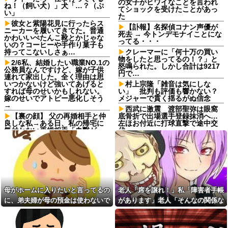
の女子がヒワイなことを言われ
ね！（飼い犬）」犬「…？（ぷ
てショックを受けたことがあっ
い」
た
彼女と紫陽花見に行ったらス
【訃報】名探偵コナン声優が
ニーカーを履いてきてた。普通
死去 → 今トンデモナイことにな
かわいいぺたんこ靴とかじゃな
ってる・・・
いの？コーヒーや手作り菓子も
持ってこないしさぁ…
クレーマーに「何十万の買い
物をしたと思ってるの！？」と
2/6私、結婚したい職業NO.1の
怒鳴られた。しかし合計は9217
公務員なんですけど、嫁が子供
円で…
連れて家出した。全く理由は思
いつかないけど強いてあげると
村上宗隆「雑音は気にしな
すれば母のせいかもしれない。
い」 批判も評価も響かない？
嫁のせいでアトピー悪化しそう
メジャーで貫く揺るがぬ信念
→
西武に激震 渡部聖弥は眼窩
【裏の顔】 父の再婚相手と仲
底骨折で出場選手登録抹消へ…
良しな私→ある日、私の帰宅に
左ほお付近に打球直撃で途中交
気付かない再婚相手「血繋がっ
代
てないのに大学費用出さなきゃ
週1エステ＆週3パーソナルジ
いけないの腹立つわ…姑だった
ム通いの美意識過剰な先輩「こ
ら先に亡くなるのに笑」私
れって普通だよね？」→私「真
「…」
似できません…」の不毛なやり
友達は料理を一口二口食べて
取りに疲れ果てた・・・
は他の料理に行く。「料理の味
【旦那の反応がコレ】夫の女
にすぐ飽きて同じ物をずっと食
友達との闇交際が発覚？！その
母がホームに入りたいと言ってるの
老人「席を譲れ！」私「障害者手帳
べていると辛い」らしい
恐ろしい内容が…ｗｗｗｗ
に、弟夫婦が母の預金は使わないで
があります」老人「そんなの関係な
義母が「髪の毛ばかり落ちて
嫁から連れ子の息子への愛が
いる」と言うのでベリーショー
と言ってきた。我が弟ながら情けな
い！」→暴言を浴びせられた直後、
足りないから離婚を考えてると
トにした。その後の掃除で出た
言われた
くて溜息が出る
周囲が動き出して…
長い毛を見て「あら、私の毛よ