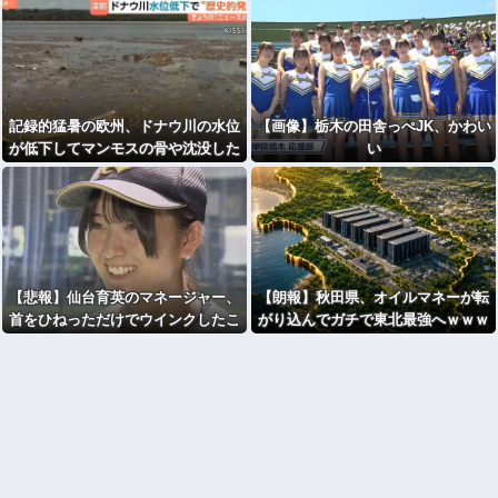
記録的猛暑の欧州、ドナウ川の水位
【画像】栃木の田舎っぺJK、かわい
が低下してマンモスの骨や沈没した
い
ドイツ軍の戦艦が出現
【悲報】仙台育英のマネージャー、
【朗報】秋田県、オイルマネーが転
首をひねっただけでウインクしたこ
がり込んでガチで東北最強へｗｗｗ
とにされてしまうｗｗｗ
ｗｗｗｗｗｗｗｗｗ