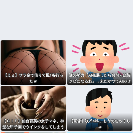
【えぇ】サラ金で借りて風ｲ谷行っ
謎の勢力「AI発展したらお前らは皆
たｗ
クビになるわ」→未だかつてAIのせ
いで失業したG民が0人の理由
【ＧＩＦ】仙台育英の女子マネ、神
【画像】咲-Saki-、もうめちゃくち
聖な甲子園でウインクをしてしまう
ゃ
ｗｗｗ