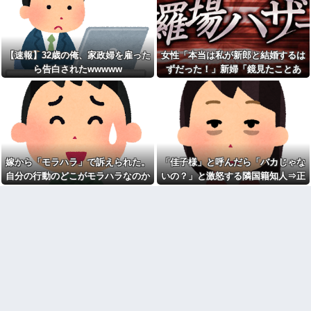
り長いみたい」と言ったら…
【画像】速水もこみちが新オ
ープンしたカフェ、サンドイッ
私「私と結婚して幸せ？」旦
チ1つ3000円
那「お前もそう思うだろ？」→
wwwwwwwwwwwwwwwwww
その返事が忘れられず、後日ま
wwwwwwww他
さかの展開に…
【速報】32歳の俺、家政婦を雇った
女性「本当は私が新郎と結婚するは
宅配のにーちゃんが米を配達
私「映画代、5000円出すね」
してくれたら、さっきから外で
ら告白されたwwwww
ずだった！」新婦「鏡見たことあ
彼「はい、お釣り」→受け取っ
話し声が…？「おすそ分けなら
た金額を見て、デート中の違和
る？」→披露宴が一瞬で騒然となっ
五キロで良いんだけどなぁ」私
感に気づいてしまい…
(一体誰だよ?!)→夜、友人と飲ん
て…
憲法9条の内容をめぐって同級
でいたらピンポーン→結果
生と大揉め。誰かが意義を申し
なんなのよ！！！すごいわ掃
立てると「憲法に逆らうなやハ
除！！！！
ンザイ者www」とかほざき...
【ネット史】「鏡の中のアク
【しまった…】 コトメに追い
トレス事件」夫は正しかったの
出されたトメと二世帯住宅を建
嫁から「モラハラ」で訴えられた。
「佳子様」と呼んだら「バカじゃな
に、なぜ喧嘩は終わらなかった
て、「２F(夫婦のエリア)には絶
のか
自分の行動のどこがモラハラなのか
いの？」と激怒する隣国籍知人⇒正
対に上がらない」という約束を
したが、早速破って2Fに上が...
【胸糞】「食に執着がない」
わからないから教えてほしい
論で返したら大炎上w
自称するクチャラー義母の汚い
ATMで俺が暗証番号を入力し
食べ方に限界
終わった瞬間に、後ろに並んで
いた外国人風の女がこちらに荷
クソ男「専業主婦は昼間寝て
物をばらまきやがった。俺（う
られていいよなぁ。俺なんか忙
っぜぇ。引き落としキャンセル...
しくて寝る暇ねーもん。どうせ
暇でしょ？俺のＤＶＤコピっと
チー牛「デブの事豚丼って呼
いてよ」
ぼうぜ！」←これが流行らなか
った理由
【驚愕】養育費を払い続けた
結果…元妻の裏切りが判
【悲報】「美人すぎる県警本
明！！！その理由がこれｗｗｗ
部長」失職ｗｗｗｗｗｗｗｗｗ
ｗ