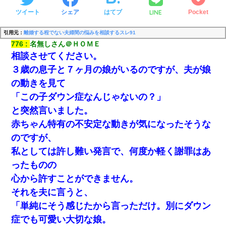
LINE
ツイート
シェア
はてブ
Pocket
引用元：
離婚する程でない夫婦間の悩みを相談するスレ91
776
名無しさん＠ＨＯＭＥ
相談させてください。
３歳の息子と７ヶ月の娘がいるのですが、夫が娘
の動きを見て
「この子ダウン症なんじゃないの？」
と突然言いました。
赤ちゃん特有の不安定な動きが気になったそうな
のですが、
私としては許し難い発言で、何度か軽く謝罪はあ
ったものの
心から許すことができません。
それを夫に言うと、
「単純にそう感じたから言っただけ。別にダウン
症でも可愛い大切な娘。