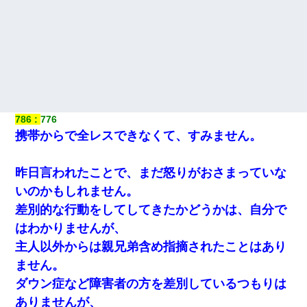
義兄嫁が義実家で「コロナ陽性だったからこのまま療養させて下
さい」と言い出してド修羅場になった
【衝撃】女友達から行為中に告白されてOKした結果
【不幸な結婚式】新郎親族「ブスのくせにドレスなんか着ちゃっ
786
776
てさ～ほんと恥ずかしいわよね～（大声」新郎両親「！！！（土
下座」→ 結果・・・
携帯からで全レスできなくて、すみません。
昨日言われたことで、まだ怒りがおさまっていな
いのかもしれません。
差別的な行動をしてしてきたかどうかは、自分で
はわかりませんが、
主人以外からは親兄弟含め指摘されたことはあり
ません。
ダウン症など障害者の方を差別しているつもりは
ありませんが、