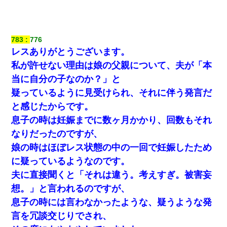
隣の部屋の住民の母親、オートロックを突破してマンションに入
り込んできたみたいで、ずっとドアの前で喚いてて滅茶苦茶うる
さかった。
783
776
レスありがとうございます。
【ワロタ】姉から「肉食系14才、乳丸出し、毛はうっすら生えか
け」というタイトルで画像が送られてきた
私が許せない理由は娘の父親について、夫が「本
当に自分の子なのか？」と
【画像】女の子「お母さん！！私ようやくファッションモデルに
疑っているように見受けられ、それに伴う発言だ
選ばれたの！絶対見に来てね！」→悲しい結果がこれ・・・
と感じたからです。
息子の時は妊娠までに数ヶ月かかり、回数もそれ
【GJ!】会社から帰宅中、広い駐車場にエンジンかけっ放しの車を
発見。しかも「ヒィ～」みたいな声も聞こえてきたので気になっ
なりだったのですが、
て近寄ったら女の子がおっさんの下敷きになってた
娘の時はほぼレス状態の中の一回で妊娠したため
に疑っているようなのです。
妊娠中に「おいこのブタ女！てめー席譲れ！」と絡まれ腹を殴る
真似された。泣きながら夫に話すと一年後に…
夫に直接聞くと「それは違う。考えすぎ。被害妄
想。」と言われるのですが、
旦那の元カノをSNSで探して写真を保存して顔面評価スレで写真
息子の時には言わなかったような、疑うような発
を晒してた。ほとんどがブスという評価の中で二人ほど意外に好
評価で苦々しく思った
言を冗談交じりでされ、