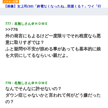
【画像】女上司(30)「終電なくなったね…部屋くる？」ワイ「行
きます！」
宅飲みで女友達の乳を見てしまった・・・
777
名無しさん＠ＨＯＭＥ
>>776
３２歳俺「ずっと好きでした！！付き合って下さい！」 ２５歳
外の発言にもよるけど一度限りでそれ程度なら悪
彼女「うん！！絶対幸せになろうね！！！！」 → ７年後ｗｗ
ｗｗｗ
意に取りすぎでは？
ふと疑問や不安が掠める事があっても基本的に娘
男だけどリベンジポノレノの被害者になって未だに人生が立ち直
を大切にしてるならいい親だよ。
せない
ホテルに泊まったんだけど従業員が最悪だった。折角の旅行で何
故私が怒鳴られなきゃいけなかったのだ
778
名無しさん＠ＨＯＭＥ
私（23）冗談のつもりで上司（27）に胸を揉ませた結果・・・
なんでそんなに許せないの？
ダウン症じゃないかと言われて何がどう嫌だった
【衝撃】ある工場に配属すると、女の人がみんな退職してしま
の？
う。会社「仕事がハードだし田舎で娯楽も少ないからキツイの
か…」→ 実際は違った