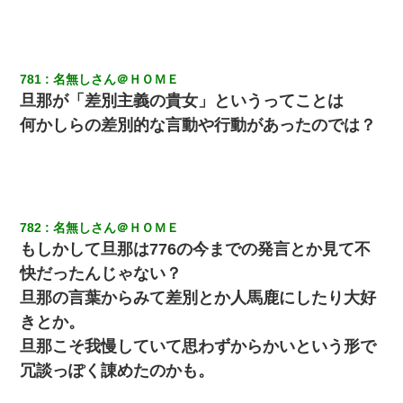
クラスで一人無口で誰とも話さない男子がいた。→修学旅行に来
なかったその男子に女子達がお土産を渡した。5分後…
781
名無しさん＠ＨＯＭＥ
旦那が「差別主義の貴女」というってことは
義兄嫁「娘が大学に入ったら下宿させて」私「しつこい、学校斡
旋のアパートに行け」→ 旦那が義兄に通報したら「志望校を変え
何かしらの差別的な言動や行動があったのでは？
ろ！」とキレて・・・
体中に赤い蕁麻疹みたいなのができて、皮膚科にいったら「ジベ
ル薔薇色ひこう疹」という症状だと言われた
782
名無しさん＠ＨＯＭＥ
出張中の旦那から『フリンしやがって、このクズ』と電話が。私
「本当に家まで来たの？証拠は？」旦那「俺の言葉が信じられな
もしかして旦那は776の今までの発言とか見て不
いのか！」→ 離婚後
快だったんじゃない？
旦那の言葉からみて差別とか人馬鹿にしたり大好
友人「酒の勢いで女先輩をホテルに連れ込んだｗｗｗｗｗ」俺
「…」
きとか。
旦那こそ我慢していて思わずからかいという形で
私は家が貧しくて、手に職をつけようと看護師になった。だけど
冗談っぽく諌めたのかも。
卒業を控えた年の1月末、車にひかれて看護師になれなくなった。