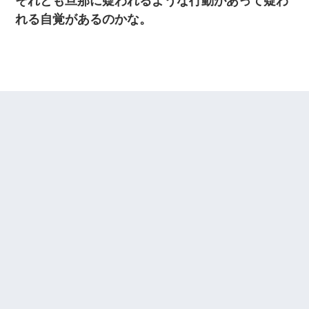
それとも旦那に疑われるような行動があって疑わ
ｗ
れる自覚があるのかな。
ミスした新人(
)に冗談で「行為させてくれたら許してあげる」
って言ったら・・・
旦那の元嫁「離婚したとはいえ、私が本来の妻。許可なく結婚す
るなんてどういう神経してるの？離婚届を記入して持って来い」
→笑いが止まらなくなり・・・
彼氏の家に泊まる事になり、ゲームで盛り上がってさぁ寝よう！
と電気を消すとミシッって音が…彼「ちょっと待ってて」→勢い
よくドアを開けるとなんと…
嫁に不倫されたから嫁と不倫相手に1000万の慰謝料請求した
テレワーク上司「会議中はカメラ付けろ！」女社員「え、事前連
絡無しは無理」上司「いいから付けろ！」→
妹が嘘つきな元カレと寄りを戻してしまったという話をしていた
ら、旦那の顔が曇って雰囲気が一転。そそくさと話を切り上げて
いつもより早く寝付いてしまった…｜生活｜ワロタあんてな