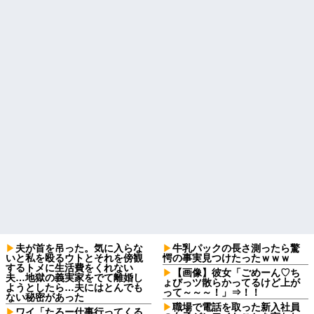
夫が首を吊った。気に入らな
牛乳パックの長さ測ったら驚
いと私を殴るウトとそれを傍観
愕の事実見つけたったｗｗｗ
するトメに生活費をくれない
【画像】彼女「ごめーん♡ち
夫…地獄の義実家をでて離婚し
ょびっツ散らかってるけど上が
ようとしたら…夫にはとんでも
って～～～！」⇒！！
ない秘密があった
職場で電話を取った新入社員
ワイ「たろー仕事行ってくる