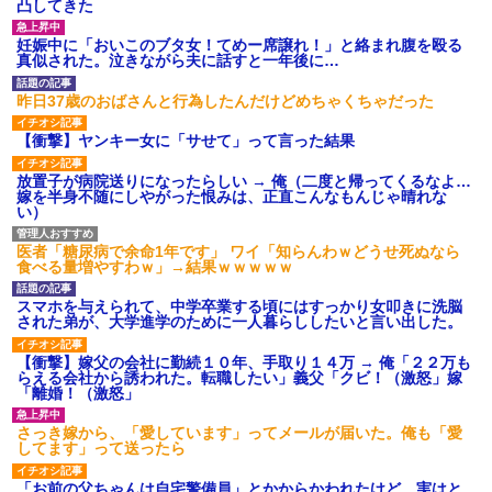
凸してきた
妊娠中に「おいこのブタ女！てめー席譲れ！」と絡まれ腹を殴る
真似された。泣きながら夫に話すと一年後に…
昨日37歳のおばさんと行為したんだけどめちゃくちゃだった
【衝撃】ヤンキー女に「サせて」って言った結果
放置子が病院送りになったらしい → 俺（二度と帰ってくるなよ…
嫁を半身不随にしやがった恨みは、正直こんなもんじゃ晴れな
い）
医者「糖尿病で余命1年です」 ワイ「知らんわｗどうせ死ぬなら
食べる量増やすわｗ」→結果ｗｗｗｗｗ
スマホを与えられて、中学卒業する頃にはすっかり女叩きに洗脳
された弟が、大学進学のために一人暮らししたいと言い出した。
【衝撃】嫁父の会社に勤続１０年、手取り１４万 → 俺「２２万も
らえる会社から誘われた。転職したい」義父「クビ！（激怒」嫁
「離婚！（激怒」
さっき嫁から、「愛しています」ってメールが届いた。俺も「愛
してます」って送ったら
「お前の父ちゃんは自宅警備員」とかからかわれたけど、実はと