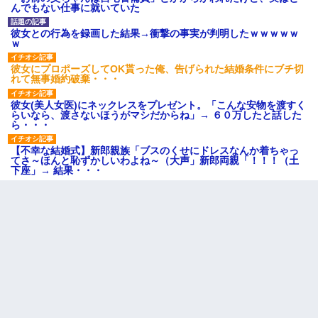
んでもない仕事に就いていた
彼女との行為を録画した結果→衝撃の事実が判明したｗｗｗｗｗ
ｗ
彼女にプロポーズしてOK貰った俺、告げられた結婚条件にブチ切
れて無事婚約破棄・・・
彼女(美人女医)にネックレスをプレゼント。「こんな安物を渡すく
らいなら、渡さないほうがマシだからね」→ ６０万したと話した
ら・・・
【不幸な結婚式】新郎親族「ブスのくせにドレスなんか着ちゃっ
てさ～ほんと恥ずかしいわよね～（大声」新郎両親「！！！（土
下座」→ 結果・・・