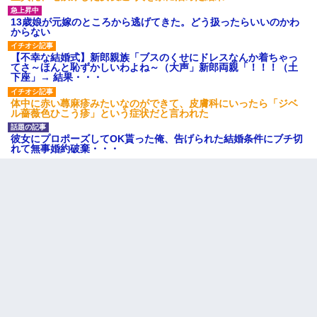
13歳娘が元嫁のところから逃げてきた。どう扱ったらいいのかわ
からない
【不幸な結婚式】新郎親族「ブスのくせにドレスなんか着ちゃっ
てさ～ほんと恥ずかしいわよね～（大声」新郎両親「！！！（土
下座」→ 結果・・・
体中に赤い蕁麻疹みたいなのができて、皮膚科にいったら「ジベ
ル薔薇色ひこう疹」という症状だと言われた
彼女にプロポーズしてOK貰った俺、告げられた結婚条件にブチ切
れて無事婚約破棄・・・