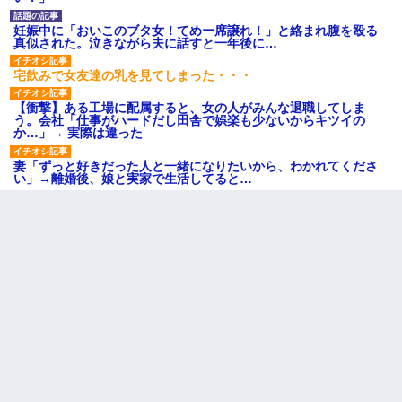
妊娠中に「おいこのブタ女！てめー席譲れ！」と絡まれ腹を殴る
真似された。泣きながら夫に話すと一年後に…
宅飲みで女友達の乳を見てしまった・・・
【衝撃】ある工場に配属すると、女の人がみんな退職してしま
う。会社「仕事がハードだし田舎で娯楽も少ないからキツイの
か…」→ 実際は違った
妻「ずっと好きだった人と一緒になりたいから、わかれてくださ
い」→離婚後、娘と実家で生活してると…