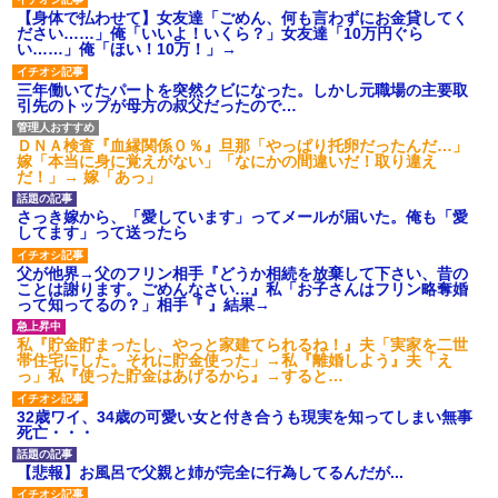
【身体で払わせて】女友達「ごめん、何も言わずにお金貸してく
ださい……」俺「いいよ！いくら？」女友達「10万円ぐら
い……」俺「ほい！10万！」→
三年働いてたパートを突然クビになった。しかし元職場の主要取
引先のトップが母方の叔父だったので…
ＤＮＡ検査『血縁関係０％』旦那「やっぱり托卵だったんだ…」
嫁「本当に身に覚えがない」「なにかの間違いだ！取り違え
だ！」→ 嫁「あっ」
さっき嫁から、「愛しています」ってメールが届いた。俺も「愛
してます」って送ったら
父が他界→父のフリン相手『どうか相続を放棄して下さい、昔の
ことは謝ります。ごめんなさい…』私「お子さんはフリン略奪婚
って知ってるの？」相手『 』結果→
私『貯金貯まったし、やっと家建てられるね！』夫「実家を二世
帯住宅にした。それに貯金使った」→私『離婚しよう』夫「え
っ」私『使った貯金はあげるから』→すると…
32歳ワイ、34歳の可愛い女と付き合うも現実を知ってしまい無事
死亡・・・
【悲報】お風呂で父親と姉が完全に行為してるんだが...