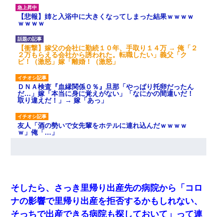
【悲報】姉と入浴中に大きくなってしまった結果ｗｗｗｗ
ｗｗｗｗ
【衝撃】嫁父の会社に勤続１０年、手取り１４万 → 俺「２
２万もらえる会社から誘われた。転職したい」義父「ク
ビ！（激怒」嫁「離婚！（激怒」
ＤＮＡ検査『血縁関係０％』旦那「やっぱり托卵だったん
だ…」嫁「本当に身に覚えがない」「なにかの間違いだ！
取り違えだ！」→ 嫁「あっ」
友人「酒の勢いで女先輩をホテルに連れ込んだｗｗｗｗ
ｗ」俺「…」
妻「ずっと好きだった人と一緒になりたいから、わかれて
ください」→離婚後、娘と実家で生活してると…
そしたら、さっき里帰り出産先の病院から「コロ
【悲報】お風呂で父親と姉が完全に行為してるんだが...
ナの影響で里帰り出産を拒否するかもしれない、
そっちで出産できる病院も探しておいて」って連
放置子が病院送りになったらしい → 俺（二度と帰ってくる