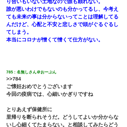
り合いもいない土地なので誰も頼れない。
に隠している事に気づいた俺「忍びこんでみよう！」→ 結
果
誰が悪いわけでもないのも分かってるし、今考え
ても未来の事は分からないってことは理解してる
13歳娘が元嫁のところから逃げてきた。どう扱ったらいい
んだけど、心配と不安と悲しさで頭がぐるぐるし
のかわからない
てしまう。
本当にコロナが憎くて憎くて仕方がない。
旦那が長男のDNA鑑定をしたら血縁関係0%だった。旦那
「やっぱりウワキしてたんだな…」長男「俺は誰の子供な
の？」長女・次男「ウワキ女！」
嫁の妹（26歳）がずっとウチに泊まりに来た結果→俺がヤ
バイｗｗｗｗｗｗｗｗ
785
名無しさん＠おーぷん
>>784
【唖然】帰宅したら旦那のスポーツカーが消えていた。警
察『目立つし、すぐ見つかるかもしれません』→ 数時間
ご懐妊おめでとうございます
後・・警察『××さんご存じですか？』
今回の疫病では、心細いかぎりですね
200万を貸したコウトから、追加で400万の申し込み、私
「無理。義弟より娘たちが大事」旦那「娘たちが成人した
とりあえず保健所に
ら別れよう」私（は？）
里帰りを断られそうだ。どうしてよいか分からな
いし心細くてたまらない。と相談してみたらどう
姉旦那の友達「ほんとのパパだよ～」私のお腹を触ってほ