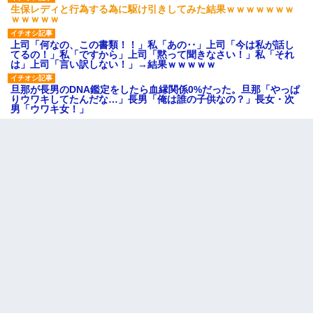
生保レディと行為する為に駆け引きしてみた結果ｗｗｗｗｗｗｗ
ｗｗｗｗｗ
上司「何なの、この書類！！」私「あの‥」上司「今は私が話し
てるの！」私「ですから」上司「黙って聞きなさい！」私「それ
は」上司「言い訳しない！」→結果ｗｗｗｗｗ
旦那が長男のDNA鑑定をしたら血縁関係0%だった。旦那「やっぱ
りウワキしてたんだな…」長男「俺は誰の子供なの？」長女・次
男「ウワキ女！」