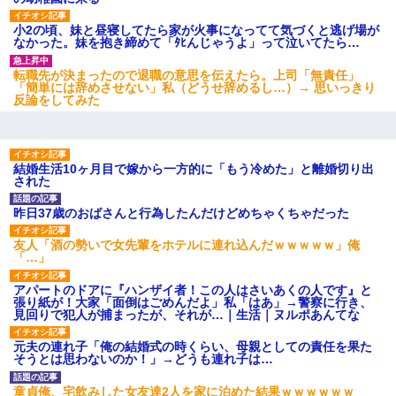
書店「息子さんが万引きしました」私「はっ？(息子目の前
にいるし…)うちの子ではないので迎えに行きません」→息
子を名乗ってた人物の正体が判明するも・・・
小2の頃、妹と昼寝してたら家が火事になってて気づくと逃げ場が
なかった。妹を抱き締めて「ﾀﾋんじゃうよ」って泣いてたら…
転職先が決まったので退職の意思を伝えたら。上司「無責任」
「簡単には辞めさせない」私（どうせ辞めるし…）→ 思いっきり
反論をしてみた
結婚生活10ヶ月目で嫁から一方的に「もう冷めた」と離婚切り出
された
昨日37歳のおばさんと行為したんだけどめちゃくちゃだった
友人「酒の勢いで女先輩をホテルに連れ込んだｗｗｗｗｗ」俺
「…」
アパートのドアに『ハンザイ者！この人はさいあくの人です』と
張り紙が！大家「面倒はごめんだよ」私「はあ」→警察に行き、
見回りで犯人が捕まったが、それが…｜生活｜ヌルポあんてな
元夫の連れ子「俺の結婚式の時くらい、母親としての責任を果た
そうとは思わないのか！」→どうも連れ子は…
童貞俺、宅飲みした女友達2人を家に泊めた結果ｗｗｗｗｗｗ