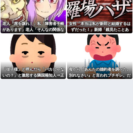
当？」監査ママ「来月には絶対
りついてニタニタ笑ってないで
返すから…」→約束を信じて待
出て行って！」【怖】
った結果、警察に通報すること
結婚をするため、嫁親と俺親
になり…
と会食をした。その時嫁親が
俺「お前ら親指の指紋を見て
「一人っ子ですか？三人家族で
老人「席を譲れ！」私「障害者手帳
女性「本当は私が新郎と結婚するは
みろｗ」スレ民「何があるん
すか？」と何度も聞く「そうで
があります」老人「そんなの関係な
ずだった！」新婦「鏡見たことあ
だ？」→見た瞬間、思わず笑っ
すよー、前は祖母がいたんで四
てしまう人が続出して…
人家族でしたが」と答
い！」→暴言を浴びせられた直後、
る？」→披露宴が一瞬で騒然となっ
40度近い熱と頭痛で朦朧とし
【オカルト】「頭は正常だけ
周囲が動き出して…
て…
ながら病院行ったら、受付嬢が
ど、これだけはガチで信じて
「予約のない人は診ません」と
る」って現象ある？
拒否された。タクシーを呼ぶた
義母「服装が失礼よ」私「お
めの電話も貸してくれず...
互い様ですよね〜」今までイビ
今日は大館まげわっぱに詰め
られ続けてきた私が義姉の披露
た弁当。豚ロースの塩こうじ＆
宴で大暴れｗｗ義親族に「ひっ
「佳子様」と呼んだら「バカじゃな
母から『あんたの婚約者を調べた。
ガーリック焼き
ぱたきますよ」と釘を刺したっ
いの？」と激怒する隣国籍知人⇒正
別れなさい』と言われブチギレ。だ
たｗｗｗ
【しまった…】 コトメに追い
論で返したら大炎上w
が母に感謝した理由がこれ
出されたトメと二世帯住宅を建
彼氏が私の友達を勝手に評価
て、「２F(夫婦のエリア)には絶
する。友達の写真を見せたら
対に上がらない」という約束を
「この子はモテそう」「この子
したが、早速破って2Fに上が...
は彼氏できなさそう」
熊本地震で居酒屋から温泉が
クレーマーに「何十万の買い
湧き出るｗｗｗｗｗｗｗｗ
物をしたと思ってるの！？」と
怒鳴られた。しかし合計は9217
なぜ自民党批判だけは表現の
円で…
自由ではないのか
なんなのよ！！！すごいわ掃
【動画】高校生さん、文化祭
除！！！！
でコーヒーカップを作って大盛
りあがり←なんかどっかで見た
クソ男「専業主婦は昼間寝て