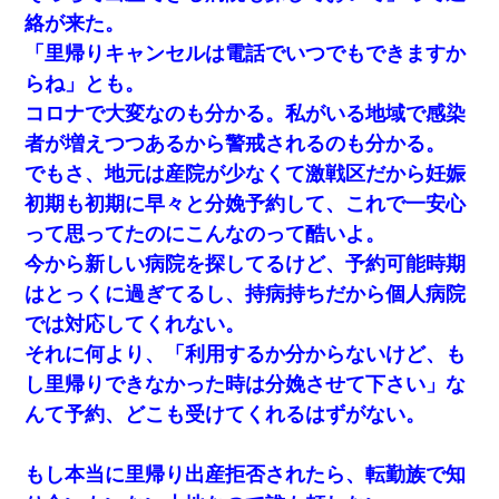
なよ…嫁を半身不随にしやがった恨みは、正直こんなもん
絡が来た。
じゃ晴れない）
「里帰りキャンセルは電話でいつでもできますか
らね」とも。
日曜日、会社の窓を見ると同僚の姿。俺（あれ？ディズニ
ーシーじゃ？）→俺電話「今何してんの？」同僚「シーで
コロナで大変なのも分かる。私がいる地域で感染
並んでること！」俺「会社にいない？」→次の瞬間、すご
い鳥肌が立った
者が増えつつあるから警戒されるのも分かる。
でもさ、地元は産院が少なくて激戦区だから妊娠
彼女との行為を録画した結果→衝撃の事実が判明したｗｗ
初期も初期に早々と分娩予約して、これで一安心
ｗｗｗｗ
って思ってたのにこんなのって酷いよ。
日航機墜落事故の「ここからは日本語で大丈夫ですよ〜」
今から新しい病院を探してるけど、予約可能時期
の絶望感がヤバイ・・・
はとっくに過ぎてるし、持病持ちだから個人病院
では対応してくれない。
体中に赤い蕁麻疹みたいなのができて、皮膚科にいったら
「ジベル薔薇色ひこう疹」という症状だと言われた
それに何より、「利用するか分からないけど、も
し里帰りできなかった時は分娩させて下さい」な
私が遺産を相続。→それを知った義両親が「旅行代金を出
んて予約、どこも受けてくれるはずがない。
せ！」「リフォーム費用を負担しろ！」「金の管理は私達
がする！」と浅ましくも集りにきた。
もし本当に里帰り出産拒否されたら、転勤族で知
同じマンションに住んでる女性が鍵をわかりやすいところ