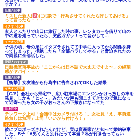
され彼氏が逆切れ。「何クラク
すか？」
ション鳴らしてんだ！降りてこ
いよ！」と怒鳴りだし...
ミスした新人(
)に冗談で「行為させてくれたら許してあげる」
【衝撃】報酬100万円超の治験
って言ったら・・・
募集がこちらｗｗｗｗｗ(※画像
あり)
友人とふたりで山口に旅行した時の事。レンタカーを借りて山の
【ネット騒然】惨殺されたタ
中の道を走っていたら、突然ガガッ！って音がして…
ワマン頂き女子のこの動画、す
げえええええｗｗｗｗｗｗｗｗ
ｗｗｗ
子供の頃、母の弟にイタズラされてて中学に入ってから関係を持
【愕然】白のクラウン俺氏、
ってしまった。拒絶したら「全部バラしてやる」と脅迫されたの
高速道路左車線を制限速度で走
で両親に全部話した。
った結果wwwwwwwwwwww
百年の恋12-899 食べた量を
日航機墜落事故の「ここからは日本語で大丈夫ですよ〜」の絶望
張り合ってくる
感がヤバイ・・・
【悲報】佐藤輝明・・・２軍
でも盛大にやらかす←あまり悲
【衝撃】女友達から行為中に告白されてOKした結果
しませないでくれ
【GJ!】会社から帰宅中、広い駐車場にエンジンかけっ放しの車を
発見。しかも「ヒィ～」みたいな声も聞こえてきたので気になっ
て近寄ったら女の子がおっさんの下敷きになってた
テレワーク上司「会議中はカメラ付けろ！」女社員「え、事前連
絡無しは無理」上司「いいから付けろ！」→
彼にプロポーズされたんだけど、実は資産家だと知って婚約破棄
した。B子「A男くんと別れたって本当？私が付き合ってもい
い？」