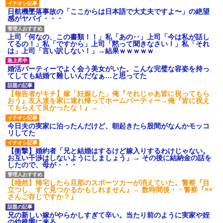
日航機墜落事故の「ここからは日本語で大丈夫ですよ〜」の絶望
感がヤバイ・・・
童貞俺、宅飲みした女友達2人を家に泊めた結果ｗｗｗｗｗ
ｗ
上司「何なの、この書類！！」私「あの‥」上司「今は私が話し
てるの！」私「ですから」上司「黙って聞きなさい！」私「それ
は」上司「言い訳しない！」→結果ｗｗｗｗｗ
裁判官「お互いに最後に言いたいことはありますか」バカ
夫「…」A「夫を一発殴らせてほしい」裁判官「どうぞ」
婚活パーティーでよく会う美女がいた。こんな完璧な容姿を持っ
てしても結婚て難しいんだなぁ…と思ってた
小2の頃、妹と昼寝してたら家が火事になってて気づくと逃
【報告者がキチ】嫁「妊娠した」俺『それじゃあ皆に祝ってもら
げ場がなかった。妹を抱き締めて「ﾀﾋんじゃうよ」って泣
おう』友人達を家に連れ帰ってホームパーティー→俺『皆に祝え
いてたら…
てもらえて良かったな！』→
今日夫の実家に泊ったんだけど、朝起きたら股間がなんかモッコ
男だけどリベンジポノレノの被害者になって未だに人生が
リしてた
立ち直せない
【衝撃】婚約者「兄と結婚はするけど嫁入りするわけじゃない。
お互い干渉はしないようにしましょう」→ その後に結納金の話を
兄の新しい嫁がやらかしすぎて辛い。当たり前のように実
したので、母が・・・
家や姪の幼稚園に来る
【唖然】帰宅したら旦那のスポーツカーが消えていた。警察『目
立つし、すぐ見つかるかもしれません』→ 数時間後・・警察『××
医者「糖尿病で余命1年です」 ワイ「知らんわｗどうせ死
さんご存じですか？』
ぬなら食べる量増やすわｗ」→結果ｗｗｗｗｗ
兄の新しい嫁がやらかしすぎて辛い。当たり前のように実家や姪
の幼稚園に来る