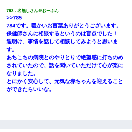
793
名無しさん＠おーぷん
宅飲みで女友達の乳を見てしまった・・・
>>785
784です。暖かいお言葉ありがとうございます。
父が他界→父のフリン相手『どうか相続を放棄して下さ
い、昔のことは謝ります。ごめんなさい…』私「お子さん
保健師さんに相談するというのは盲点でした！
はフリン略奪婚って知ってるの？」相手『 』結果→
週明け、事情を話して相談してみようと思いま
す。
３２歳俺「ずっと好きでした！！付き合って下さい！」
２５歳彼女「うん！！絶対幸せになろうね！！！！」
あちこちの病院とのやりとりで絶望感に打ちのめ
→ ７年後ｗｗｗｗｗ
されていたので、話を聞いていただけて心が楽に
なりました。
近所のお寺に住み込みで手伝いしてる知的障害のオッサン
がいた。ある日、オッサンが火かき棒を持って顔を真っ赤
とにかく安心して、元気な赤ちゃんを迎えること
にしながら走り回っていて…
ができたらいいな。
【身体で払わせて】女友達「ごめん、何も言わずにお金貸
してください……」俺「いいよ！いくら？」女友達「10万
円ぐらい……」俺「ほい！10万！」→
友人とふたりで山口に旅行した時の事。レンタカーを借り
て山の中の道を走っていたら、突然ガガッ！って音がし
て…