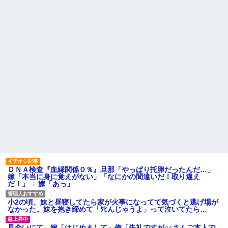
ことあると話題に
られていいよなぁ。俺なんか忙
しくて寝る暇ねーもん。どうせ
【悲報】タトゥー彫師23年目
暇でしょ？俺のＤＶＤコピっと
店長「タトゥー入れにくるやつ
いてよ」
99%バカです」
【驚愕】養育費を払い続けた
【画像】女芸人の吉住さん、
結果…元妻の裏切りが判
メイクしたら普通に美人の部類
明！！！その理由がこれｗｗｗ
だった→ご覧くださいw w w w
ｗ
w w w w
職場で電話を取った新入社員
ATMで俺が暗証番号を入力し
の女子がヒワイなことを言われ
終わった瞬間に、後ろに並んで
てショックを受けたことがあっ
いた外国人風の女がこちらに荷
た
物をばらまきやがった。俺（う
っぜぇ。引き落としキャンセル...
主な税金の成り立ちを調べて
みたよ
ハードオフに売っていた4万
4000円のフィギュアがヤバすぎ
るｗｗｗｗｗｗ「こんな高い
の？ｗｗ」「逆に超安い」
私「ちょっと、人の家の金庫
触らないでよ！」キチママ『そ
こに金庫があったから、開けて
みようとしただけ☆』義兄「泥
ＤＮＡ検査『血縁関係０％』旦那「やっぱり托卵だったんだ…」
は出てけ！二度と来るな！」結
嫁「本当に身に覚えがない」「なにかの間違いだ！取り違え
果・・・
だ！」→ 嫁「あっ」
私「初めて飲む味だけどなん
のお茶？」彼「ちっ！」私「」
小2の頃、妹と昼寝してたら家が火事になってて気づくと逃げ場が
【GIF】JSのカンチョーワロ
なかった。妹を抱き締めて「ﾀﾋんじゃうよ」って泣いてたら…
タ
後続車にクラクションを鳴ら
見合いにて。嫁「はじめまして」俺「失礼ですが○○さんご本人で