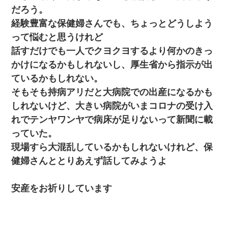
ざく。→思わず手を叩いて振り払ったら…
だろう。
経験豊富な保健婦さんでも、ちょっとどうしよう
ナンパにほいほい付いていった私、地獄に落ちる
って悩むと思うけれど
話すだけでも一人でクヨクヨするより何かのきっ
新卒の女性社員に1年半ストーカーされていた。俺「マジで
かけになるかもしれないし、厚生省から指示が出
怖い」上司「話をしてみる」→女性社員「実は10数年前
に…」
ているかもしれない。
そもそも持病アリだと大病院での出産になるかも
彼女にプロポーズしてOK貰った俺、告げられた結婚条件に
しれないけど、大きい病院がいまコロナの受け入
ブチ切れて無事婚約破棄・・・
れでテンヤワンヤで病床が足りないって新聞に載
っていた。
私（23）冗談のつもりで上司（27）に胸を揉ませた結
果・・・
現場すら大混乱しているかもしれないけれど、保
健婦さんととりあえず話してみようよ
さっき嫁から、「愛しています」ってメールが届いた。俺
も「愛してます」って送ったら
安産をお祈りしています
居酒屋にて。兄の紹介者「お酒飲みなって」私「未成年な
ので無理です！」酷すぎるワードの連発で、耐えきれず店
員に5千円を渡し「お勘定です。逃がして下さい」その後、
録音内容を父に聞かせたら...