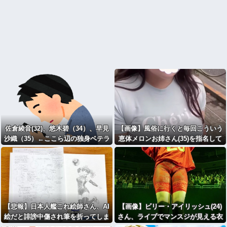
佐倉綾音(32)、悠木碧（34）、早見
【画像】風俗に行くと毎回こういう
沙織（35）←ここら辺の独身ベテラ
恵体メロンお姉さん(35)を指名して
ン声優ｗｗｗ
しまうｗｗｗｗｗ
【悲報】日本人艦これ絵師さん、AI
【画像】ビリー・アイリッシュ(24)
絵だと誹謗中傷され筆を折ってしま
さん、ライブでマンスジが見える衣
う・・・・・・・・・
装を着て炎上