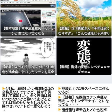
【熊本地震】車中泊避難民 ガソリ
【悲報】コメ農家さん「今年は安く
ンが空になり亡くなる
なりすぎ」「こんな値段じゃ米作り
をやめる人も多くなるんじゃないか
な？」・・・・・・・・・
【朗報】あだち充、タッチの上杉達
【動画】海外の変態、レベチｗｗｗ
也が浅倉南に告白したシーンを完全
ｗｗｗｗ
再現ｗｗｗｗｗ
4/6私、結婚したい職業NO.1の
池袋近くの1畳スペースに住ん
公務員なんですけど、嫁が子供
でるが
連れて家出した。全く理由は思
【訃報】名探偵コナン声優が
いつかないけど強いてあげると
死去 → 今トンデモナイことにな
すれば母のせいかもしれない。
ってる・・・
嫁のせいでアトピー悪化しそう
→
海外旅行連発のトメから相次