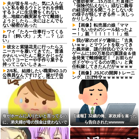
ぐ援助要求…15万出した直後に
夫が首を吊った。気に入らな
「保険代払えない」頑なに義母
いと私を殴るウトとそれを傍観
の経済状況を聞こうとしない夫
するトメに生活費をくれない
の様子が怪しすぎる件 ←夫しっ
夫…地獄の義実家をでて離婚し
かりしろよ
ようとしたら…夫にはとんでも
ない秘密があった
【画像】転売屋の娘「ママ
ー！ちいかわのシール貼ったよ
ワイ「たろー仕事行ってくる
ー！」親「！！！！！！」他
ね！（飼い犬）」犬「…？（ぷ
い」
我が家のボドゲ趣味に「古臭
いｗｗ」とマウントを取ってき
彼女と紫陽花見に行ったらス
た義弟嫁、謎の対抗心でスマホ
ニーカーを履いてきてた。普通
ゲームに100万単位の重課金＆借
かわいいぺたんこ靴とかじゃな
金発覚で離婚確定！「お前らが
いの？コーヒーや手作り菓子も
ボドゲやってるのが悪い」と責
持ってこないしさぁ…
任転嫁してきたんだがｗｗｗｗ
2/6私、結婚したい職業NO.1の
【画像】JSJCの開脚トレーニ
公務員なんですけど、嫁が子供
ング、ほぼ性交ｗｗｗｗｗｗｗ
連れて家出した。全く理由は思
ｗｗｗｗ
いつかないけど強いてあげると
すれば母のせいかもしれない。
【悲報】ドラマ関係者「漫画
嫁のせいでアトピー悪化しそう
をドラマ化？脚本に糞アレンジ
→
加えなきゃ」←これ
【驚愕】 新幹線じゃなく『帰
【衝撃】幼稚園のころイキっ
省費4000円』安くなる在来線で
てた金持ちママが旦那が死んだ
帰省した結果ｗｗｗｗｗ
結果･････⇒！！
母がホームに入りたいと言ってるの
【速報】32歳の俺、家政婦を雇った
子供がバイトで貯めた資金で
【恐怖】もとカノがドア越し
に、弟夫婦が母の預金は使わないで
ら告白されたwwwww
旅行中の話だけど、ちょっとお
に『これ』してきた理由ｗｗｗ
金足りないから貸してくれる？
ｗ
と言ってきた。我が弟ながら情けな
って連絡きた
【キチ】 ２年前に突然出て行
くて溜息が出る
私「50万円使ったって本
った妻からです。「天井にへば