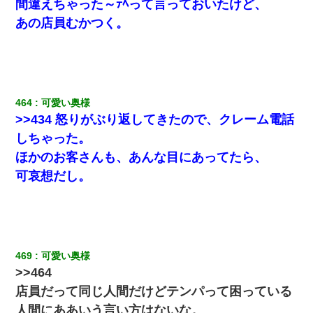
間違えちゃった～ﾃﾍって言っておいたけど、
あの店員むかつく。
200万を貸したコウトから、追加で400万の申し込み、私「無理。
義弟より娘たちが大事」旦那「娘たちが成人したら別れよう」私
（は？）
３２歳俺「ずっと好きでした！！付き合って下さい！」 ２５歳
彼女「うん！！絶対幸せになろうね！！！！」 → ７年後ｗｗ
464
可愛い奥様
ｗｗｗ
>>434 怒りがぶり返してきたので、クレーム電話
しちゃった。
【身体で払わせて】女友達「ごめん、何も言わずにお金貸してく
ださい……」俺「いいよ！いくら？」女友達「10万円ぐら
ほかのお客さんも、あんな目にあってたら、
い……」俺「ほい！10万！」→
可哀想だし。
体中に赤い蕁麻疹みたいなのができて、皮膚科にいったら「ジベ
ル薔薇色ひこう疹」という症状だと言われた
夫に癌の余命宣告。その闘病中に長女から信じられない言葉を受
けた
469
可愛い奥様
>>464
店員だって同じ人間だけどテンパって困っている
私が遺産を相続。→それを知った義両親が「旅行代金を出せ！」
「リフォーム費用を負担しろ！」「金の管理は私達がする！」と
人間にああいう言い方はないな。
浅ましくも集りにきた。