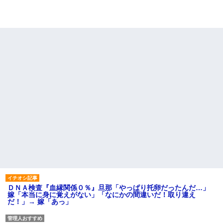
ＤＮＡ検査『血縁関係０％』旦那「やっぱり托卵だったんだ…」
嫁「本当に身に覚えがない」「なにかの間違いだ！取り違え
だ！」→ 嫁「あっ」