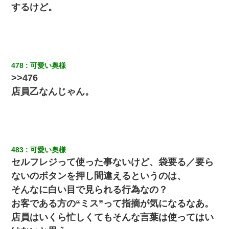
するけど。
裁判官「お互いに最後に言いたいことはありますか」バカ夫
「…」A「夫を一発殴らせてほしい」裁判官「どうぞ」
【衝撃】嫁父の会社に勤続１０年、手取り１４万 → 俺「２２万も
らえる会社から誘われた。転職したい」義父「クビ！（激怒」嫁
「離婚！（激怒」
478
可愛い奥様
>>476
ホテルに泊まったんだけど従業員が最悪だった。折角の旅行で何
店員乙なんじゃん。
故私が怒鳴られなきゃいけなかったのだ
妊娠中に「おいこのブタ女！てめー席譲れ！」と絡まれ腹を殴る
真似された。泣きながら夫に話すと一年後に…
483
可愛い奥様
私『貯金貯まったし、やっと家建てられるね！』夫「実家を二世
セルフレジって使った事ないけど、袋要る／要ら
帯住宅にした。それに貯金使った」→私『離婚しよう』夫「え
っ」私『使った貯金はあげるから』→すると…
ないのボタンを押し間違えるというのは、
そんなに白い目で見られる行為なの？
とっさに女児を捕まえたら変質者扱いされた。母親「あっち行っ
お客である方の“ミス”って指摘が気になるなあ。
てよ！気持ち悪い！（ｼｯｼｯ」→ 後日、俺を見つけた母親がすっ飛
んできて・・・
店員はいくら忙しくてもそんな言葉は使ってはい