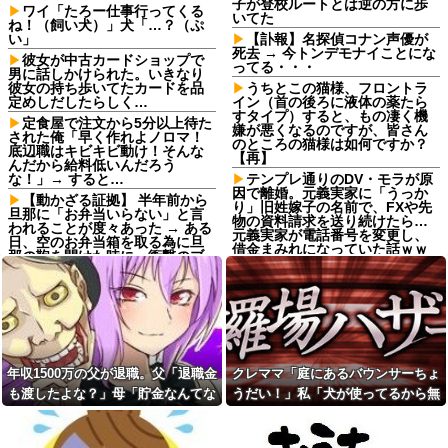
子が登校ルートとは逆の方に歩
ワイ「たろー仕事行ってくる
いてた
ね！（飼い犬）」犬「…？（ぷ
い」
【訃報】名探偵コナン声優が
死去 → 今トンデモナイことにな
彼女が中古カードショップで
ってる・・・
男に話しかけられた。いきなり
彼女の持ち歩いてたカードを品
うちとこの猫様、フロントラ
定めしだしたらしく…
イン（首の後ろに液体の薬たら
すタイプ）すると、もの凄く機
定食屋で注文から5分以上待た
嫌が悪くなるのですが、皆さん
された俺「早く作れよノロマ！
のところの猫様は如何ですか？
底辺職はキビキビ動け！そんな
【再】
んだから給料低いんだろう
な！」→ すると…
テンプレ通りのDV・モラが原
因で離婚。元義実家に「うっか
【動かざる証拠】 半年前から
り」旧姓嫁子の名前で、FXや先
旦那に「お弁当いらない」と言
物の資料請求を送り続けたら…
われることが度々あった → ある
元義実家が電話番号を変更し、
日、空のお弁当箱を取る為に旦
借金まみれになっていた話ｗｗ
那の鞄を開けた時に、衝撃のブ
ｗｗｗ
ツを発見してしまう…
彼氏「俺の親は毒親。だから
年収1500万の父が退職。父
結婚しても一切関わらなくてい
「退職金も渡したよな？」母
い」私「うん」彼氏「そのかわ
「貯金なんてないよー」父「全
り俺もお前の親と一切関わらな
部なくなったの！？」→予想外
い。結婚の挨拶にも行かない」
の返事に家族騒然となり…
私「えっ」
【後編】俺の娘の結婚が破談
年収1500万の父が退職。父「退職金
クレママ「庭にあるバウンサーちょ
【高評価】戌神ころねと楽し
に。だが彼氏は「2000万の土
む『めっちゃカメレオン』の爆
も渡したよな？」母「貯金なんてな
うだい！」私「犬が使ってるから無
地」を購入。こじれた二人は想
笑プレイ
像以上の修羅場に
いよー」父「全部なくなった
理です」→断った数日後、庭からま
ワイモバイル、オンラインス
担当氏が自分の仕事を把握せ
の！？」→予想外の返事に家族騒然
さかの物音が…
トア誕生感謝祭を開始。認定中
ず無駄な指示出すってなに？非