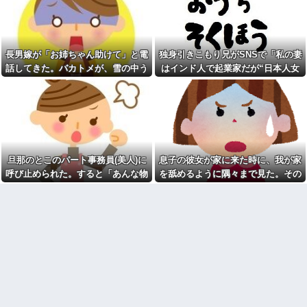
古iPhone SE3が3980円、
となり…
常識
Androidも特価
私「妊娠しました」義弟嫁
【画像】お前らこの超美人容
「そんなの認めない！」→お祝
疑者が、整形か否か判定し
いムードのはずが階段でまさか
て！！→画像がこちらw w w w
の出来事が起きて…
長男嫁が「お姉ちゃん助けて」と電
独身引きこもり兄がSNSで「私の妻
w w w w w w他
クレママ「庭にあるバウンサ
話してきた。バカトメが、雪の中う
はインド人で起業家だが“日本人女
人の睡眠と食事に過剰に口を
ーちょうだい！」私「犬が使っ
出してくる母親と彼氏うるさ
ちの息子に会いに来ようとしたらし
性は男に甘えている”と言っていま
てるから無理です」→断った数
い…薬を飲まないと眠れない苦
日後、庭からまさかの物音が…
く...
す。日本に女性差別はありません」
しさも知らないくせに「薬やめ
【前編】俺の娘の結婚が破談
な」、食べたくない時に「一口
って発信したらどうしよう
に。だが彼氏は「2000万の土
食べて」としつこい無神経すぎ
地」を購入。こじれた二人は想
る！！
像以上の修羅場に
サボっててツケが回ってきた
クレママ「庭にあるバウンサ
事
旦那のとこのパート事務員(美人)に
息子の彼女が家に来た時に、我が家
ーちょうだい！」私「犬が使っ
急いで曲がり角を曲がったと
てるから無理です」→断った数
呼び止められた。すると「あんな物
を舐めるように隅々まで見た。その
き、すごい衝撃を受けてリアル
日後、庭からまさかの物音が…
に2ｍくらいふっとんだ
(昼食)を旦那さんに食べさせるなん
次の瞬間、女がとんでもない一言
祭りって謎だよな、誰が神輿
外で全裸になりたい気持ちが
て信じられない！」と言い出し...
担いでるの？屋台出店してる奴
わからない お前らは一度ぐらい
らは誰の許可を得て商売してる
は思ったことがあるんか？
の？
幼児どもが「ないのかよ！」
オワコン扱いされていたデジ
「おいﾌｻﾞｹﾝﾅ！」とわめきなが
モンさん、令和に全盛期を超え
らショーケースをドンドン叩い
る利益を生み出していた
たり、エルボーしたりしだした
板橋の花火大会にセクシー女
【動画】ショートスリーパー
優松本いちかと新井リマおって
堀さん、対面で高須幹弥にキレ
草
る ← 睡眠は大事だと話題
【画像】令和最新版のあのち