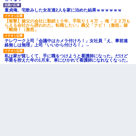
童貞俺、宅飲みした女友達2人を家に泊めた結果ｗｗｗｗｗｗ
【衝撃】嫁父の会社に勤続１０年、手取り１４万 → 俺「２２万も
らえる会社から誘われた。転職したい」義父「クビ！（激怒」嫁
「離婚！（激怒」
テレワーク上司「会議中はカメラ付けろ！」女社員「え、事前連
絡無しは無理」上司「いいから付けろ！」→
私は家が貧しくて、手に職をつけようと看護師になった。だけど
卒業を控えた年の1月末、車にひかれて看護師になれなくなった。