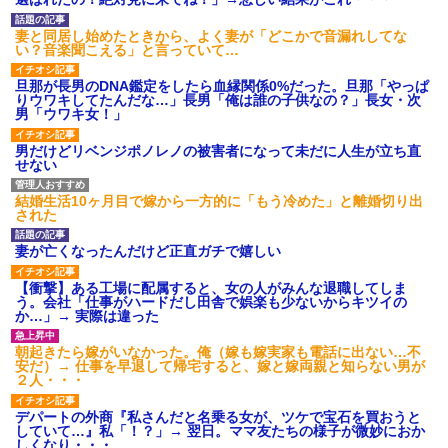
【衝撃】報酬100万円超の治験
募集がこちらｗｗｗｗｗ(※画像
妻と同居し始めたときから、よく妻が「どこかで音漏れしてな
あり)
い？音楽聞こえる」と言っていて…
【ネット騒然】惨殺されたタ
ワマン頂き女子のこの動画、す
旦那が長男のDNA鑑定をしたら血縁関係0%だった。旦那「やっぱ
げえええええｗｗｗｗｗｗｗｗ
りウワキしてたんだな…」長男「俺は誰の子供なの？」長女・次
ｗｗｗ
男「ウワキ女！」
【愕然】白のクラウン俺氏、
高速道路左車線を制限速度で走
男だけどリベンジポノレノの被害者になって未だに人生が立ち直
った結果wwwwwwwwwwww
せない
百年の恋12-899 食べた量を
張り合ってくる
結婚生活10ヶ月目で嫁から一方的に「もう冷めた」と離婚切り出
【悲報】佐藤輝明・・・２軍
された
でも盛大にやらかす←あまり悲
しませないでくれ
妻が亡くなったんだけど正直ガチで嬉しい
【衝撃】ある工場に配属すると、女の人がみんな退職してしま
う。会社「仕事がハードだし田舎で娯楽も少ないからキツイの
か…」→ 実際は違った
朝起きたら嫁がいなかった。俺（嫁も嫁実家も電話に出ない…不
安だ）→ 仕事を早退して帰宅すると、嫁と嫁両親と知らない男が
２人・・・
デパートの外商『私さんだと名乗る女が、ツケで宝石を買おうと
していて…』私「！？」→ 翌日。ママ友たちの様子が微妙におか
しくなり・・・