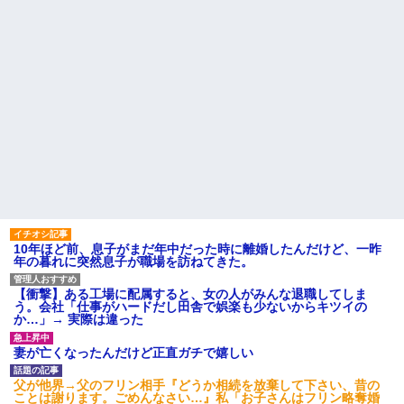
10年ほど前、息子がまだ年中だった時に離婚したんだけど、一昨
年の暮れに突然息子が職場を訪ねてきた。
【衝撃】ある工場に配属すると、女の人がみんな退職してしま
う。会社「仕事がハードだし田舎で娯楽も少ないからキツイの
か…」→ 実際は違った
妻が亡くなったんだけど正直ガチで嬉しい
父が他界→父のフリン相手『どうか相続を放棄して下さい、昔の
ことは謝ります。ごめんなさい…』私「お子さんはフリン略奪婚