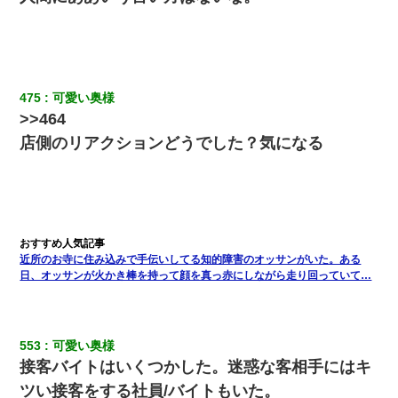
[緊急]ベロベロの女に声をかけて行為してきた結果
【衝撃】ある工場に配属すると、女の人がみんな退職してしま
475
可愛い奥様
う。会社「仕事がハードだし田舎で娯楽も少ないからキツイの
か…」→ 実際は違った
>>464
店側のリアクションどうでした？気になる
友人「酒の勢いで女先輩をホテルに連れ込んだｗｗｗｗｗ」俺
「…」
妻が亡くなったんだけど正直ガチで嬉しい
近所のお寺に住み込みで手伝いしてる知的障害のオッサンがいた。ある
【クズ】昔、兄がお見合いして「ブスすぎｗｗｗ」と断った女性
日、オッサンが火かき棒を持って顔を真っ赤にしながら走り回っていて…
が、兄の同級生と結婚。それを知った兄は荒れ狂い、｢嫁さん、俺
のお古ですが気分はどう？」とメールを送った→
友人とふたりで山口に旅行した時の事。レンタカーを借りて山の
553
可愛い奥様
中の道を走っていたら、突然ガガッ！って音がして…
接客バイトはいくつかした。迷惑な客相手にはキ
ツい接客をする社員/バイトもいた。