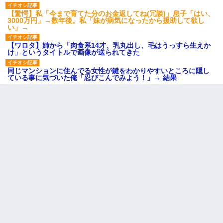
【驚愕】私「今まで育てた分のお金返してね(冗談)」息子「はい、
3000万円」→数年後。私「妹が病気になったから援助して欲し
い」→
【ワロタ】姉から「肉食系14才、乳丸出し、毛はうっすら生えか
け」というタイトルで画像が送られてきた
同じマンションに住んでる女性が鍵をわかりやすいところに隠し
ている事に気づいた俺「忍びこんでみよう！」→ 結果