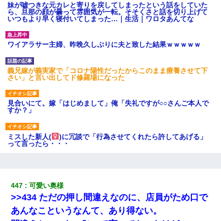
妹が嘘つきな元カレと寄りを戻してしまったという話をしていた
ら、旦那の顔が曇って雰囲気が一転。そそくさと話を切り上げて
いつもより早く寝付いてしまった…｜生活｜ワロタあんてな
ワイアラサー主婦、昨晩久しぶりに夫と致した結果ｗｗｗｗｗ
義兄嫁が義実家で「コロナ陽性だったからこのまま療養させて下
さい」と言い出してド修羅場になった
見合いにて。嫁「はじめまして」俺「失礼ですが○○さんご本人で
すか？」
ミスした新人(
)に冗談で「行為させてくれたら許してあげる」
って言ったら・・・
父親がくも膜下出血で突然ﾀﾋ。→母の貯金が0なことが判明。→母
「私を家に置いてほしい、どうか見捨てないで(土下座」俺・嫁
「…」
447
可愛い奥様
>>434 ただの押し間違えなのに、店員がため口で
32歳ワイ、34歳の可愛い女と付き合うも現実を知ってしまい無事
あんなこというなんて、あり得ない。
死亡・・・