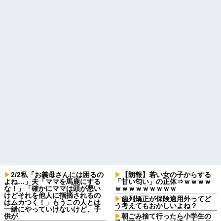
2/2私「お義母さんには困るの
【朗報】若い女の子からする
よね…」夫「ママを馬鹿にする
「甘い匂い」の正体⇒ｗｗｗｗ
な！」「確かにママは頭が悪い
ｗｗｗｗｗｗｗｗｗ
けどそれを他人に指摘されるの
歯列矯正が保険適用外ってど
はムカつく！」もうこの人とは
う考えてもおかしいよね？
一緒にやっていけないけど、子
供が
朝ごみ捨て行ったら小学生の