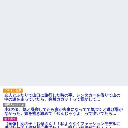
子どもが中学受験してる知り
ゃん、可愛過ぎてワイらにブッ
合い、たくさん受けさせてるけ
刺さりまくりw w w w w w
ど合格したの通えない距離の学
【画像】「マスク美人さん、
校だけらしい
また我々を欺く」←海外でも流
「俺の事好きだよね？」と頻
行りだした結果がこちらw w w
繁に確認してくる旦那がうざ
w w w w
い。結婚してもう６年にもなる
常務「結婚はまだか？」私
ので流石にうんざり
「この待遇でどうやって結婚す
【賛否両論】バツイチ子連れ
るんです？」→飲み会で本音を
の私、彼氏が結婚を拒む理由が
返したら場が静まり返って…
コレｗｗｗｗｗ
ハードオフに売っていた4万
主な税金の成り立ちを調べて
4000円のフィギュアがヤバすぎ
みたよ
るｗｗｗｗｗｗ「こんな高い
の？ｗｗ」「逆に超安い」
私「ちょっと、人の家の金庫
触らないでよ！」キチママ『そ
こに金庫があったから、開けて
みようとしただけ☆』義兄「泥
は出てけ！二度と来るな！」結
果・・・
私「初めて飲む味だけどなん
友人とふたりで山口に旅行した時の事。レンタカーを借りて山の
のお茶？」彼「ちっ！」私「」
中の道を走っていたら、突然ガガッ！って音がして…
【GIF】JSのカンチョーワロ
タ
小2の頃、妹と昼寝してたら家が火事になってて気づくと逃げ場が
後続車にクラクションを鳴ら
なかった。妹を抱き締めて「ﾀﾋんじゃうよ」って泣いてたら…
され彼氏が逆切れ。「何クラク
ション鳴らしてんだ！降りてこ
【画像】女の子「お母さん！！私ようやくファッションモデルに
いよ！」と怒鳴りだし...
選ばれたの！絶対見に来てね！」→悲しい結果がこれ・・・