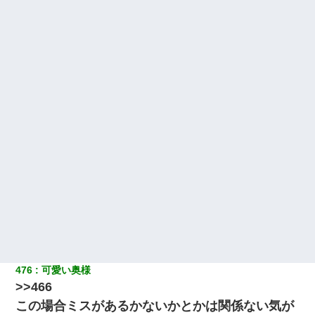
デパートの外商『私さんだと名乗る女が、ツケで宝石を買おうと
していて…』私「！？」→ 翌日。ママ友たちの様子が微妙におか
しくなり・・・
【衝撃】女友達から行為中に告白されてOKした結果
昨日37歳のおばさんと行為したんだけどめちゃくちゃだった
「お前の父ちゃんは自宅警備員」とかからかわれたけど、実はと
んでもない仕事に就いていた
子供の頃、母の弟にイタズラされてて中学に入ってから関係を持
ってしまった。拒絶したら「全部バラしてやる」と脅迫されたの
で両親に全部話した。
この母親は娘の黒歴史を掘り出さないと死ぬんか？ 死ぬんか？
476
可愛い奥様
夫に癌の余命宣告。その闘病中に長女から信じられない言葉を受
>>466
けた
この場合ミスがあるかないかとかは関係ない気が