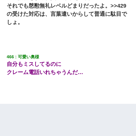
同じマンションに住んでる女性が鍵をわかりやすいところに隠し
ている事に気づいた俺「忍びこんでみよう！」→ 結果
それでも慇懃無礼レベルどまりだったよ。>>429
の受けた対応は、言葉遣いからして普通に駄目で
13歳娘が元嫁のところから逃げてきた。どう扱ったらいいのかわ
しょ。
からない
小2の頃、妹と昼寝してたら家が火事になってて気づくと逃げ場が
なかった。妹を抱き締めて「ﾀﾋんじゃうよ」って泣いてたら…
466
可愛い奥様
我が家のガレージに見知らぬ車。俺「もしもし、玄関にもシャッ
自分もミスしてるのに
ターリモコンあるだろ？DOWNのボタン押してｗ」→ 待つこと１
時間弱・・・
クレーム電話いれちゃうんだ…
婚活パーティーでよく会う美女がいた。こんな完璧な容姿を持っ
てしても結婚て難しいんだなぁ…と思ってた
宅飲みで女友達の乳を見てしまった・・・
【まぬけ】夫「離婚だ！」私「わかった。で？」夫「慰謝料
だ！」私「いいけど弁護士通して。私も請求する」夫「」