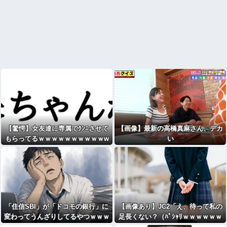
【驚愕】女友達に専属でｸﾝﾆさせて
【画像】最新の高橋真麻さん、デカ
もらってるｗｗｗｗｗｗｗｗｗｗw
い
www
「住信SBI」が「ドコモの銀行」に
【画像あり】JC2「え、待って私の
変わってうんざりしてるやつｗｗｗ
足長くない？（ﾊﾟｼｬﾘｗｗｗｗｗｗ
ｗｗｗｗ
ｗｗｗ)⇒