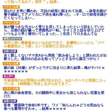
って知ってるの？」相手『 』結果→
高1のとき男に襲われ、不妊の叔母に頼まれて出産。→叔母夫婦が
養子縁組してアメリカに子供を連れ帰った。→9・11で叔母夫婦が
亡くなってしまい…
妹が嘘つきな元カレと寄りを戻してしまったという話をしていた
ら、旦那の顔が曇って雰囲気が一転。そそくさと話を切り上げて
いつもより早く寝付いてしまった…｜生活｜ワロタあんてな
体中に赤い蕁麻疹みたいなのができて、皮膚科にいったら「ジベ
ル薔薇色ひこう疹」という症状だと言われた
全く親しくないママ友Aから突然「飲み会しよう」と誘われたがお
断りした。後日Aの企みを知ってゾッとするやら腹立つやら！
嫁の妹（26歳）がずっとウチに泊まりに来た結果→俺がヤバイｗ
ｗｗｗｗｗｗｗ
中途採用のAが部長から呼び出された。Aはヘラヘラと部屋に入っ
ていき、1時間後に号泣しながら出てきて…
夫に癌の余命宣告。その闘病中に長女から信じられない言葉を受
けた
医者「糖尿病で余命1年です」 ワイ「知らんわｗどうせ死ぬなら
食べる量増やすわｗ」→結果ｗｗｗｗｗ