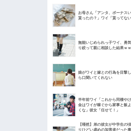
お母さん「アンタ、ボーナス
貰ったの？」ワイ「貰ってな
無能いじめられっ子ワイ、勇
り絞って親に相談した結果ｗ
娘がワイと嫁との行為を目撃
ら口聞いてくれない
半年前ワイ「これから同棲や
金はワイが稼ぐから家事と飯
くな」彼女「任せて！」
【唖然】弟の彼女が中学生の
りひどい虐めの加害者だった