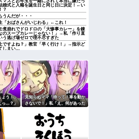
スマスとお年玉を一緒にされて本当に嫌だっ
結婚式と入籍を誕生日と同じ日に決定！←い
！？
もうんだが・・・
生「おばさんがいじわる」←これ！
モ煮崩れでドロドロの「大惨事カレー」を錬
なのスープカレーじゃない！」→私「作り直
いう逃げ場ゼロで理不尽すぎた
止ですよね？」教官「早く行け！」→指示ど
てしまい…
お義姉さん凄いです」と言うまで解放してく
と、今日でさらに嫌いになりました。その理
いとダメな物 、ガチで何がある？
って『立場を理解できない』だよな
お嬢様の彼女。毎回持ってくる手土産が想像
ってない嫁に虐げられる息子が可哀想で可哀
しょう！」
見知らぬママ「待って！車を動か
は心臓病で倒れた。嫁子はヒトゴロシだ。逮
えっ…？」
さないで！」私「え、何があった
とになったら、姪の同級生の親がうちの娘も
で語った同
の！？」→慌てて降りると園長先
絶句…
生が激怒していて…
の同性で俺の対応に困惑なんだが？
たよ