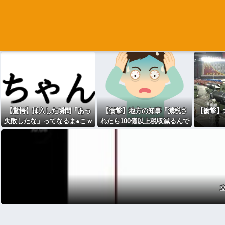
【驚愕】挿入した瞬間「あっ
【衝撃】地方の知事「減税さ
【衝撃】
失敗したな」ってなるま●こｗ
れたら100億以上税収減るんで
ｗｗｗｗｗｗｗｗｗｗｗwww
すが？
」←これｗｗｗｗｗ
w