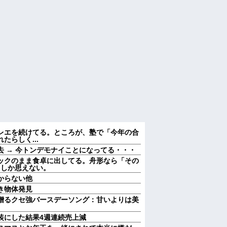
レエを続けてる。ところが、塾で「今年の合
らしく...
 → 今トンデモナイことになってる・・・
ックのまま食卓に出してる。舟形なら「その
としか思えない。
からない他
き物体発見
贈るクセ強バースデーソング：甘いよりは美
装にした結果4週連続売上減