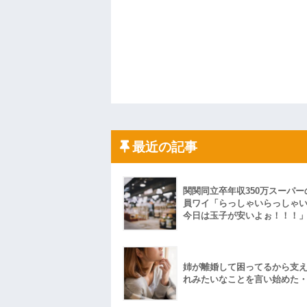
最近の記事
関関同立卒年収350万スーパー
員ワイ「らっしゃいらっしゃ
今日は玉子が安いよぉ！！！
姉が離婚して困ってるから支
れみたいなことを言い始めた