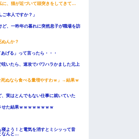
私に、猫が近づいて頭突きをしてきて…
んご本人ですか？」
けど、一昨年の暮れに突然息子が職場を訪
死ぬんか？
てあげる」って言ったら・・・
で呟いたら、速攻でパワハラかました元上
せ死ぬなら食べる量増やすわｗ」→結果ｗ
ど、実はとんでもない仕事に就いていた
ンさせた結果ｗｗｗｗｗｗｗｗ
ぁ寝よう！と電気を消すとミシッって音
となんと…