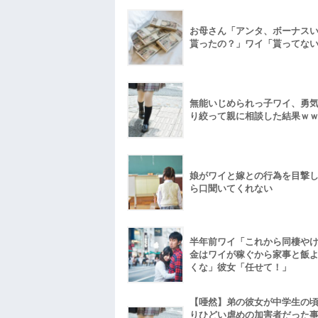
お母さん「アンタ、ボーナス
貰ったの？」ワイ「貰ってな
無能いじめられっ子ワイ、勇
り絞って親に相談した結果ｗ
娘がワイと嫁との行為を目撃
ら口聞いてくれない
半年前ワイ「これから同棲や
金はワイが稼ぐから家事と飯
くな」彼女「任せて！」
【唖然】弟の彼女が中学生の
りひどい虐めの加害者だった