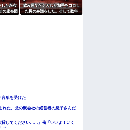
トした座布
飲み屋でケンカした相手をコロし
たよ
その座布団
た男の弁護をした。そして数年
った物だけ
後、因果応報を思わせる出来事
ていた証拠
が…
して…
い言葉を受けた
頼まれた。父の親会社の経営者の息子さんだ
金貸してください……」俺「いいよ！いく
」→