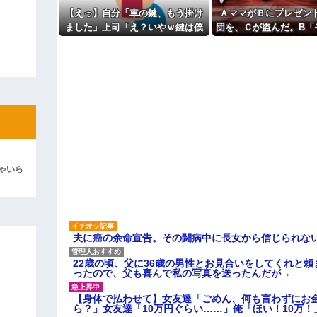
ィギュアがヤバすぎるｗｗｗｗｗｗ
飯だけ・・・
【えっ】自分「車の鍵、もう掛け
ＡママがＢにプレゼン
主な税金の成り立ちを調べてみ
ました」上司「え？いやｗ鍵は僕
団を、Ｃが盗んだ。B「
よ！」キチママ『そこに金庫があっ
「泥は出てけ！二度と来るな！」結
が持ってるから、それは無理だ
返して！」C「私がもら
ろ？ｗ」→そんなこと知らなくて
ど？」→Aママが用意し
彼「ちっ！」私「」
本当に驚いた。
で一気に形勢逆転
逆切れ。「何クラクション鳴らして
らｗｗｗｗｗ(※画像あり)
女子のこの動画、すげえええええｗ
車線を制限速度で走った結果
ゃいら
くる
やらかす←あまり悲しませないでく
夫に癌の余命宣告。その闘病中に長女から信じられな
22歳の頃、父に36歳の男性とお見合いをしてくれと
ったので、父も喜んで私の写真を送ったんだが→
【身体で払わせて】女友達「ごめん、何も言わずにお
ら？」女友達「10万円ぐらい……」俺「ほい！10万！