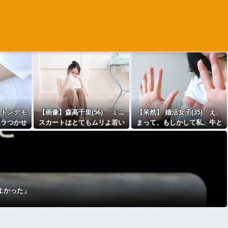
、トンデモ
【画像】森高千里(56) 「ミニ
【呆然】 婚活女子(35)「え、
ムラつかせ
スカートはとてもムリよ若い
まって、もしかして私、牛と
w
子には負けるわｗｗｗｗｗ」
結婚するしかない感じ？」
⇒♡
⇒！
よかった」