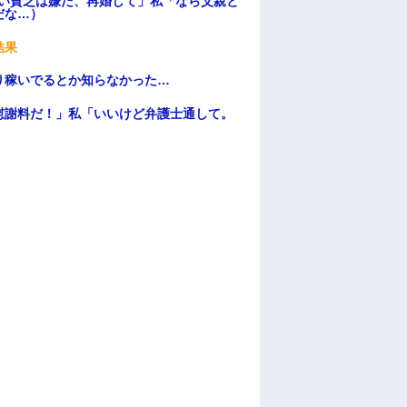
ない貧乏は嫌だ、再婚して」私「なら父親と
だな…）
結果
り稼いでるとか知らなかった…
慰謝料だ！」私「いいけど弁護士通して。