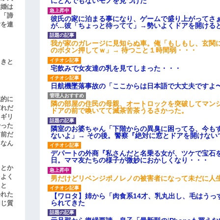
にとんでもないモノを見つけた
結婚は
、「諦
彼氏の家に泊まる事になり、ゲームで盛り上がってさ
女を連
が…彼「ちょっと待ってて」→勢いよくドアを開ける
我が家のガレージに見知らぬ車。俺「もしもし、玄関に
のボタン押してｗ」→ 待つこと１時間弱・・・
引きと
宅飲みで女友達の乳を見てしまった・・・
日航機墜落事故の「ここからは日本語で大丈夫ですよ
滅的に
隣の部屋の住民の母親、オートロックを突破してマン
どれだ
ドアの前で喚いてて滅茶苦茶うるさかった。
リギリ
やった
隣室のお婆ちゃん「下階からの異臭に困ってる、今も
名前だ
ないよ」→ その後。警察『絶対に窓とドアを開けない
、なん
デパートの外商『私さんだと名乗る女が、ツケで宝石を
日。ママ友たちの様子が微妙におかしくなり・・・
」とか
をよく
男だけどリベンジポノレノの被害者になって未だに人
たと
かれた
【ワロタ】姉から「肉食系14才、乳丸出し、毛はうっ
られてきた
同じ質