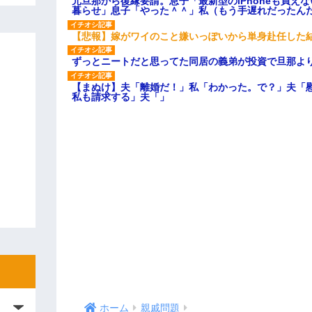
元旦那から復縁要請。息子「最新型のiPhoneも買え
暮らせ」息子「やった＾＾」私（もう手遅れだったん
【悲報】嫁がワイのこと嫌いっぽいから単身赴任した
ずっとニートだと思ってた同居の義弟が投資で旦那よ
【まぬけ】夫「離婚だ！」私「わかった。で？」夫「
私も請求する」夫「」
ホーム
親戚問題