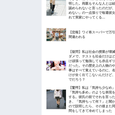
明した。両親もそんな人とは
認められないと言ったのだが
めない」の一点張りで毎週彼
れて実家にやってくる…
【悲報】ワイ将スーパーで万
間違われる
【疑問】私は社会の授業が壊
ダメで、テストも社会だけは
け頑張って勉強しても赤点ギ
だった。その歴史上の人物の
事はすべて覚えているのに、
けが全く出てこないんだけど
でだろう？
【驚愕】私は「気持ち少なめ
「気持ち多め」のような表現
する。彼氏の前でそれを言っ
き、「気持ちって何？」と聞
ので説明したら、その後また
問をしてきて冷めてしまった