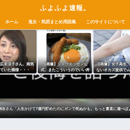
ふよふよ速報。
ホーム
鬼女・気団まとめ用語集
このサイトについて
広末涼子さん、病気
【画像】シャウエッセン公
【画像】女子高生
ていた模様・・・
式、またこういうのでいい丼
ないオカズ提供で
をポストｗｗｗ
てしまうww
桐谷さん「人生かけて7億円貯めたのにガンで死ぬかも。もっと素直に遊べば