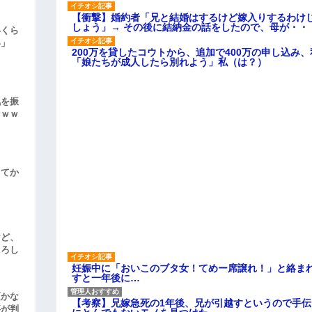
【衝撃】婚約者「兄と結婚はするけど嫁入りするわけ
しょう」→ その後に結納金の話をしたので、母が・・
いくら
い」
200万を貸したコウトから、追加で400万の申し込み
「娘たちが成人したら別れよう」私（は？）
気を振
ｗｗｗ
してか
けど、
よろし
妊娠中に「おいこのブタ女！てめー席譲れ！」と絡ま
すと一年後に…
頃かな
【考察】兄嫁急死の1年後、兄が引越すというので手
事が判