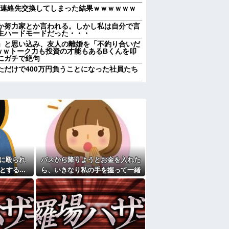
と連絡先交換してしまった結果ｗｗｗｗｗｗ
か努力家とか言われる。しかし私は自分で言
生ハードモードだった・・・
」と思い込み、友人の離婚を「不釣り合いだ
ｗｗトーク力も投資の才能もあるBくんを叩
にガチで絶句
ただけで400万円負うことになった社員たち
るんだけど、兄弟、親、私、彼でいるときと
がらゲームしてるらしく平気で1時間くらい
メ・漫画・ゲームで「主人公がガチで敗北し
ぶのは？
ある甥を私に預けようとする義兄嫁、甥を溺
兄に叱ってもらっても「兄貴より俺になつい
て
) 上手く撮らせてくれないのでピンボケです
に殴られ
バスから降りようとお金を入れた
する...
ら、いきなり私の手を握って一緒
友人がとんでもなくキレた
に降りようとする子供がいた。手
えても「いいじゃないかそのくらい。我慢し
れた。夫が気持ち悪くて悲鳴をあげたら「う
をほどこうとしても放してくれ
ず...
受け風の事言うゴミってまだ生存してるよね
献立はサラダ、しょっぱいメイン、汁物、ご