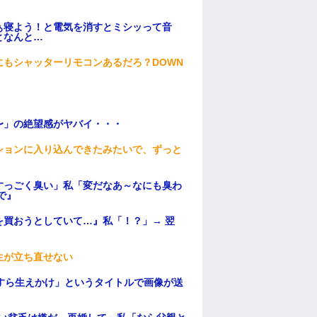
ぁ寝よう！と電気を消すとミシッって音
となんと…
もシャッターリモコンあるだろ？DOWN
〜」の絶望感がヤバイ・・・
ションに入り込んできたみたいで、ずっと
すっごく臭い」私「変だなあ～なにも臭わ
で』
買おうとしていて…』私「！？」→ 翌
生が立ち直せない
すら生えかけ」というタイトルで画像が送