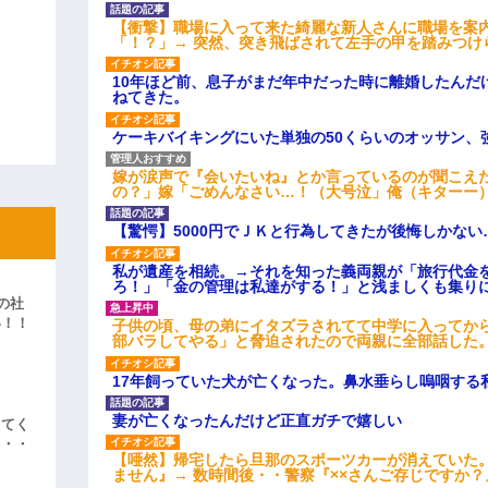
【衝撃】職場に入って来た綺麗な新人さんに職場を案内
「！？」→ 突然、突き飛ばされて左手の甲を踏みつけ
10年ほど前、息子がまだ年中だった時に離婚したんだ
ねてきた。
ケーキバイキングにいた単独の50くらいのオッサン、
嫁が涙声で『会いたいね』とか言っているのが聞こえ
の？」嫁「ごめんなさい…！（大号泣」俺（キターー
【驚愕】5000円でＪＫと行為してきたが後悔しかない
私が遺産を相続。→それを知った義両親が「旅行代金
ろ！」「金の管理は私達がする！」と浅ましくも集り
の社
い！！
子供の頃、母の弟にイタズラされてて中学に入ってか
部バラしてやる」と脅迫されたので両親に全部話した
」
17年飼っていた犬が亡くなった。鼻水垂らし嗚咽する
妻が亡くなったんだけど正直ガチで嬉しい
えてく
・・・
【唖然】帰宅したら旦那のスポーツカーが消えていた
ません』→ 数時間後・・警察『××さんご存じですか？