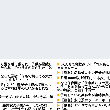
から髪を引っ張られ、子供が悪戯し
人んちで宅飲みワイ「ゴムある
したら耳元でハサミの音がした！妙
ｗｗｗｗｗｗ
【訃報】名探偵コナン声優が死去
となった業者「うちで飼ってる犬の
片道10km以上通勤してる奴、
」→ すると・・・
なぜ保育園は「仕事終わりの買
なんですけど、嫁が子供連れて家出し
か？「お金を払ってるんだから自由
げるとすれば母のせいかもしれな
めの施設」と諭す保育士
予約していた美容室が臨時休業
富士そば、ゆで太郎、小諸そば、箱
【画像】安心系ホットケーキ、
日、義弟嫁の子供から「ガンの匂
【動画】どう見ても車がヤバい
ないか」と伝えたら怒って絶縁、そ
わる他