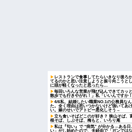
レストランで食事してたらいきなり後ろ
てるのかと思い注意しようと振り向こうと
に頭が軽くなったと思ったら…
毎回いろんな営業が飛び込んできてカッ
散歩でも行きやがれ！」私「いいんですか！
4/6私、結婚したい職業NO.1の公務員
た。全く理由は思いつかないけど強いてあ
い。嫁のせいでアトピー悪化しそう→
立ち食いそばどこのが好き？ 狭山そば、
根そば、しぶそば、梅もと、いろり庵
私は『匂い』で “病気” が分かる→ある
い」がし始めたので、夫経由で「ガンでは