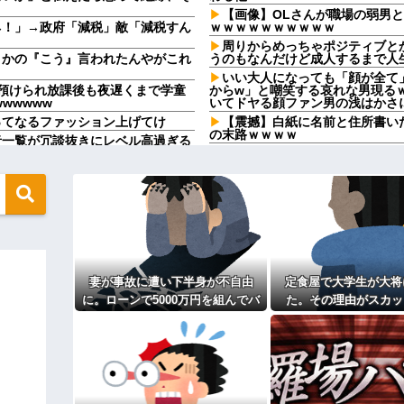
【画像】OLさんが職場の弱男
ネ！」→政府「減税」敵「減税すん
ｗｗｗｗｗｗｗｗｗｗ
周りからめっちゃポジティブと
さかの『こう』言われたんやがこれ
うのもなんだけど成人するまで人
いい大人になっても「顔が全て
預けられ放課後も夜遅くまで学童
からw」と嘲笑する哀れな男現る
wwwww
いてドヤる顔ファン男の浅はかさ
ってなるファッション上げてけ
【震撼】白紙に名前と住所書い
の末路ｗｗｗｗ
者一覧が冗談抜きにレベル高過ぎる
彼の実家に泊まらせてもらって
か私をほっといて誰かと電話しな
姉妹「何か問題ある？」→結婚式当
戻ってこない…
【トラウマ】映画・特撮・アニ
れつきなんでも持ってて狡い、勝ち
た回」と聞いて真っ先に思い浮か
「私さんはプロだから」障害の
ロンあてたときにむせ込むほどにク
愛し勝手に預かってしまう夫。義
てるのが面白くないのかな」だっ
てお医者さん？」私「違いますけ
二週間前に拾った迷い猫(2ヶ月
とに…
妻が事故に遭い下半身が不自由
定食屋で大学生が大将
が【再】
でいたはずなのに、突然子供を拒絶
に。ローンで5000万円を組んでバ
た。その理由がスカッと
長年付き合いがある温和だった
リアフリーの家を建てた。だが俺
ウトのセクハラを夫に泣いて訴
らしい。「男なんだから一発殴っ
には作戦があった
てたらご褒美あげるから」と迫ら
・
るさい」とグーで殴られた
期の娘が托卵だったことが発覚。嫁
アタシ何歳に見える？って誘い
？
～
くった結果は……..
嫁の料理がクソまずい。昨日の