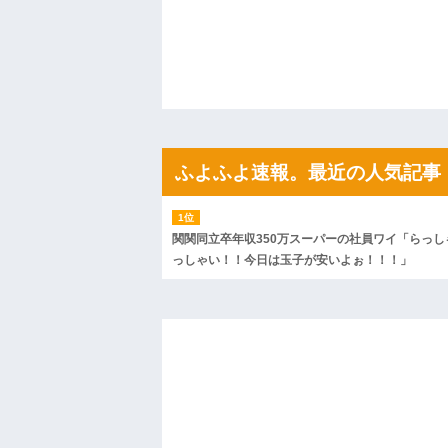
ハードオフに売っていた4万4000円のフ
「こんな高いの？ｗｗ」「逆に超安い」
私「ちょっと、人の家の金庫触らないで
たから、開けてみようとしただけ☆』義兄
果・・・
私「初めて飲む味だけどなんのお茶？」
【GIF】JSのカンチョーワロタ
後続車にクラクションを鳴らされ彼氏が
んだ！降りてこいよ！」と怒鳴りだし...
ふよふよ速報。最近の人気記事
【衝撃】報酬100万円超の治験募集がこち
【ネット騒然】惨殺されたタワマン頂き
ｗｗｗｗｗｗｗｗｗｗ
【愕然】白のクラウン俺氏、高速道路左
wwwwwwwwwwww
関関同立卒年収350万スーパーの社員ワイ「らっし
百年の恋12-899 食べた量を張り合って
っしゃい！！今日は玉子が安いよぉ！！！」
【悲報】佐藤輝明・・・２軍でも盛大に
れ