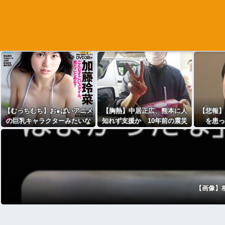
【むっちむち】お●ぱいアニメ
【胸熱】中居正広、熊本に人
【悲報】
の巨乳キャラクターみたいな
知れず支援か 10年前の震災
を患っ
お●ぱい女体グラドルさん、週
では3度現地入り「誰にも知ら
プレの表紙と付録映像になる
れなくて良い」
【画像】