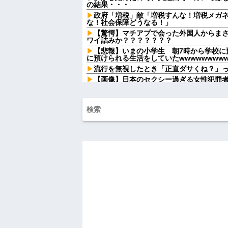
の結果・・・
政府「増税」敵「増税すんな！増税メガ
な！社会保障どうなる！」
【驚愕】マチアプで会った外国人からま
ワイ詰みか？？？？？？？
【悲報】いまの小学生 朝7時から学校に
に預けられる生活をしていたwwwwwwwww
流行を無視したとき「正直ダサくね？」
【画像】日本のセクシー過ぎる女性犯罪
件w w w w w w w w w
私「その格好で出るの…？」新郎いとこ
日に感じた違和感が最後まで消えなくて…
甲子園を観ていたトメが慶応校を「生ま
星は田舎の貧乏人に譲れ」と罵倒した
給食着はすごいニオイのときある。アイ
ッッッサ！ってなる
Aママ「この辺に住んでるの？旦那さんっ
ど…」→住所を知られたことから面倒なこ
我が子と同じ名前をつけた後輩嫁。喜ん
するようになり…
中1の息子が上級生にイジメに遭っている
てやりゃ良いだろ」と息子に言ったら・・
死ねだのクソ親父だのうるさかった反抗
共々追放確定となった途端に娘「」…はぁ
男性恐怖症だったの嫁をサルの様に求めま