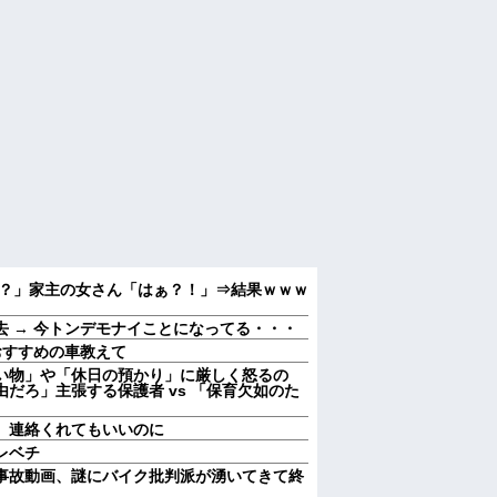
？」家主の女さん「はぁ？！」⇒結果ｗｗｗ
 → 今トンデモナイことになってる・・・
おすすめの車教えて
い物」や「休日の預かり」に厳しく怒るの
だろ」主張する保護者 vs 「保育欠如のた
。連絡くれてもいいのに
レベチ
事故動画、謎にバイク批判派が湧いてきて終