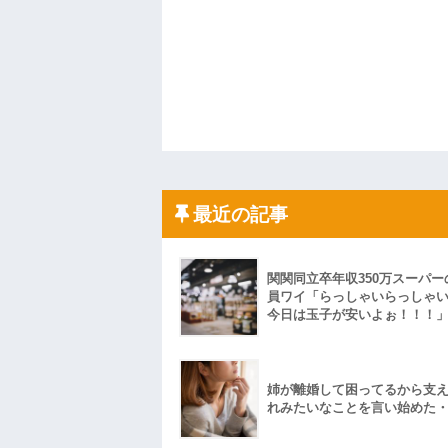
最近の記事
関関同立卒年収350万スーパー
員ワイ「らっしゃいらっしゃ
今日は玉子が安いよぉ！！！
姉が離婚して困ってるから支
れみたいなことを言い始めた