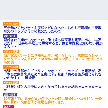
三年働いてたパートを突然クビになった。しかし元職場の主要取
引先のトップが母方の叔父だったので…
朝起きたら嫁がいなかった。俺（嫁も嫁実家も電話に出ない…不
安だ）→ 仕事を早退して帰宅すると、嫁と嫁両親と知らない男が
２人・・・
我が家のガレージに見知らぬ車。俺「もしもし、玄関にもシャッ
ターリモコンあるだろ？DOWNのボタン押してｗ」→ 待つこと１
時間弱・・・
出張中の旦那から『フリンしやがって、このクズ』と電話が。私
「本当に家まで来たの？証拠は？」旦那「俺の言葉が信じられな
いのか！」→ 離婚後
【悲報】姉と入浴中に大きくなってしまった結果ｗｗｗｗｗｗｗ
ｗ
10年ほど前、息子がまだ年中だった時に離婚したんだけど、一昨
年の暮れに突然息子が職場を訪ねてきた。