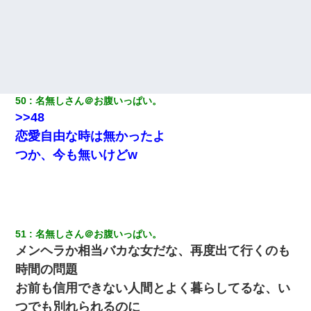
昨日37歳のおばさんと行為したんだけどめちゃくちゃだった
日曜日、会社の窓を見ると同僚の姿。俺（あれ？ディズニーシー
じゃ？）→俺電話「今何してんの？」同僚「シーで並んでるこ
と！」俺「会社にいない？」→次の瞬間、すごい鳥肌が立った
50
名無しさん＠お腹いっぱい。
>>48
恋愛自由な時は無かったよ
つか、今も無いけどw
51
名無しさん＠お腹いっぱい。
メンヘラか相当バカな女だな、再度出て行くのも
時間の問題
お前も信用できない人間とよく暮らしてるな、い
つでも別れられるのに