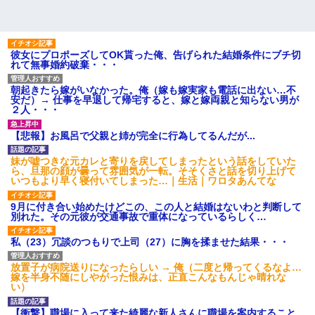
彼女にプロポーズしてOK貰った俺、告げられた結婚条件にブチ切
れて無事婚約破棄・・・
朝起きたら嫁がいなかった。俺（嫁も嫁実家も電話に出ない…不
安だ）→ 仕事を早退して帰宅すると、嫁と嫁両親と知らない男が
２人・・・
【悲報】お風呂で父親と姉が完全に行為してるんだが...
妹が嘘つきな元カレと寄りを戻してしまったという話をしていた
ら、旦那の顔が曇って雰囲気が一転。そそくさと話を切り上げて
いつもより早く寝付いてしまった…｜生活｜ワロタあんてな
9月に付き合い始めたけどこの、この人と結婚はないわと判断して
別れた。その元彼が交通事故で重体になっているらしく…
私（23）冗談のつもりで上司（27）に胸を揉ませた結果・・・
放置子が病院送りになったらしい → 俺（二度と帰ってくるなよ…
嫁を半身不随にしやがった恨みは、正直こんなもんじゃ晴れな
い）
【衝撃】職場に入って来た綺麗な新人さんに職場を案内すること