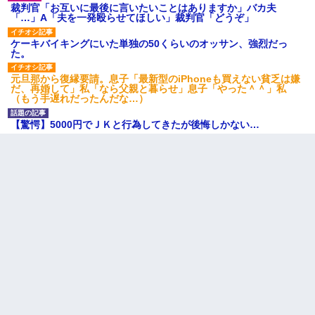
裁判官「お互いに最後に言いたいことはありますか」バカ夫
「…」A「夫を一発殴らせてほしい」裁判官「どうぞ」
ケーキバイキングにいた単独の50くらいのオッサン、強烈だっ
た。
元旦那から復縁要請。息子「最新型のiPhoneも買えない貧乏は嫌
だ、再婚して」私「なら父親と暮らせ」息子「やった＾＾」私
（もう手遅れだったんだな…）
【驚愕】5000円でＪＫと行為してきたが後悔しかない…