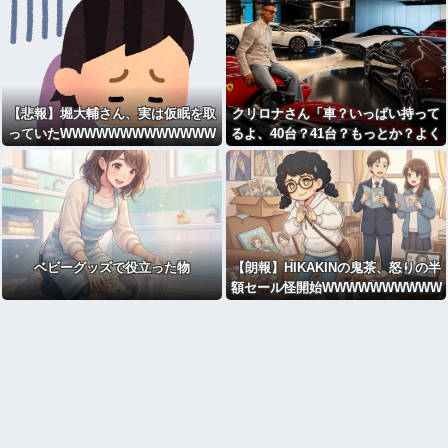
【悲報】堀大輔さん、実は仮眠を取
クリロナさん「車？いっぱい持って
っていたWWWWWWWWWWWWW
るよ、40台？41台？もっとか？よく
WWWWWWWWWWWWWWWWW
わかんないけど全然乗ってない」
WWWWWWWWWWWW
ベビーグッズで役立った物
【朗報】HIKAKINの鬼茶、怒りの半
額セール怪開始WWWWWWWWWW
WWWWWWWWWW