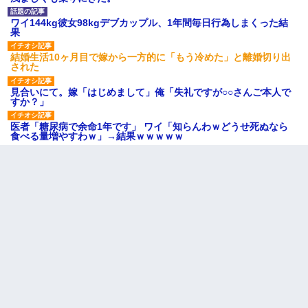
ワイ144kg彼女98kgデブカップル、1年間毎日行為しまくった結
果
結婚生活10ヶ月目で嫁から一方的に「もう冷めた」と離婚切り出
された
見合いにて。嫁「はじめまして」俺「失礼ですが○○さんご本人で
すか？」
医者「糖尿病で余命1年です」 ワイ「知らんわｗどうせ死ぬなら
食べる量増やすわｗ」→結果ｗｗｗｗｗ