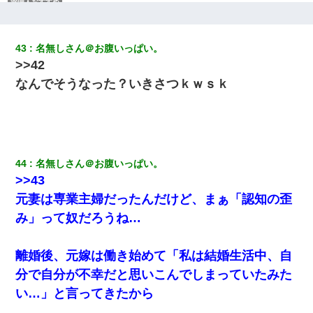
見合いにて。嫁「はじめまして」俺「失礼ですが○○さんご本人で
すか？」
43
名無しさん＠お腹いっぱい。
32歳ワイ、34歳の可愛い女と付き合うも現実を知ってしまい無事
>>42
死亡・・・
なんでそうなった？いきさつｋｗｓｋ
小学生の息子が急に様子がおかしくなった。私「理由を聞いても
『わかんない！』って怒鳴り付けてくるし、困っってる」旦那
「話してみるよ」→ 後日・・・
44
名無しさん＠お腹いっぱい。
ワイアラサー主婦、昨晩久しぶりに夫と致した結果ｗｗｗｗｗ
>>43
元妻は専業主婦だったんだけど、まぁ「認知の歪
彼女との行為を録画した結果→衝撃の事実が判明したｗｗｗｗｗ
ｗ
み」って奴だろうね…
ケーキバイキングにいた単独の50くらいのオッサン、強烈だっ
離婚後、元嫁は働き始めて「私は結婚生活中、自
た。
分で自分が不幸だと思いこんでしまっていたみた
い…」と言ってきたから
俺「初対面でなに言ったか覚えてる？」嫁「臭いんだよ！キモオ
タ？だっけ？」俺「だいたい合ってる。で、なんで告白してきた