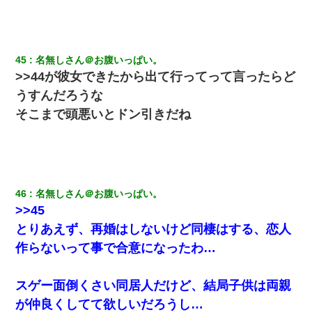
の？」→
彼女(37)の情欲がえげつない件ｗｗｗｗｗｗｗ
45
名無しさん＠お腹いっぱい。
「お前の父ちゃんは自宅警備員」とかからかわれたけど、実はと
>>44が彼女できたから出て行ってって言ったらど
んでもない仕事に就いていた
うすんだろうな
そこまで頭悪いとドン引きだね
嘘をついてフリン旅行へ出かけた嫁→翌日、嫁「ただいま～」旦
那「娘がシんだよ。何度も連絡したのに…」嫁「えっ」→なん
と・・・
彼女(美人女医)にネックレスをプレゼント。「こんな安物を渡すく
らいなら、渡さないほうがマシだからね」→ ６０万したと話した
46
名無しさん＠お腹いっぱい。
ら・・・
>>45
とりあえず、再婚はしないけど同棲はする、恋人
小学生の妹が20代の弟とチューしてるのに、見て見ぬふりの親を
見てから実家を出た。それから15年、妹が弟の子を妊娠したらし
作らないって事で合意になったわ…
くもう堕胎できない月なんだと母から連絡がきた…｜生活｜ワロ
タあんてな
スゲー面倒くさい同居人だけど、結局子供は両親
13歳娘が元嫁のところから逃げてきた。どう扱ったらいいのかわ
が仲良くしてて欲しいだろうし…
からない