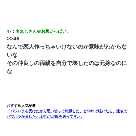
嫁が弁護士を連れてきて「悪いと思うなら慰謝料を払って離婚し
ろ」→ 俺「完全に恐喝になってますね」「お前、これが詐欺だっ
て知ってる？」
47
名無しさん＠お腹いっぱい。
>>46
わい(42)渋谷の夜のサービスで19の女の子にゴックンさせた結果
ｗｗｗｗｗｗｗｗ
なんで恋人作っちゃいけないのか意味がわからな
いな
放置子が病院送りになったらしい → 俺（二度と帰ってくるなよ…
その仲良しの両親を自分で壊したのは元嫁なのに
嫁を半身不随にしやがった恨みは、正直こんなもんじゃ晴れな
い）
な
義兄嫁が義実家で「コロナ陽性だったからこのまま療養させて下
さい」と言い出してド修羅場になった
【身体で払わせて】女友達「ごめん、何も言わずにお金貸してく
ださい……」俺「いいよ！いくら？」女友達「10万円ぐら
「パワハラを受けたから思い切って転職した」とSNSで呟いたら、速攻で
い……」俺「ほい！10万！」→
パワハラかました元上司がLINEを送ってきた。
さっき嫁から、「愛しています」ってメールが届いた。俺も「愛
してます」って送ったら