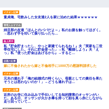
童貞俺、宅飲みした女友達2人を家に泊めた結果ｗｗｗｗｗｗ
姉旦那の友達「ほんとのパパだよ～」私のお腹を触ってほざく。
→思わず手を叩いて振り払ったら…
私『貯金貯まったし、やっと家建てられるね！』夫「実家を二世
帯住宅にした。それに貯金使った」→私『離婚しよう』夫「え
っ」私『使った貯金はあげるから』→すると…
嫁に不倫されたから嫁と不倫相手に1000万の慰謝料請求した
元夫の連れ子「俺の結婚式の時くらい、母親としての責任を果た
そうとは思わないのか！」→どうも連れ子は…
近所のお寺に住み込みで手伝いしてる知的障害のオッサンがい
た。ある日、オッサンが火かき棒を持って顔を真っ赤にしながら
走り回っていて…