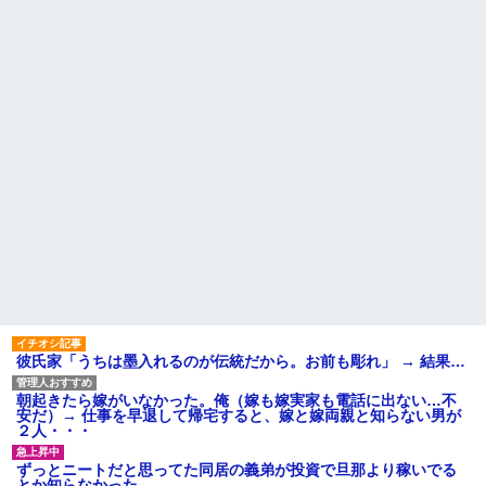
【緊急】俺の友人の離婚が決
幼稚な義弟夫婦が大嫌い。低
定したんだがちょっと困ってる
学歴だしパラサイトだし夫婦揃
ことがある
って太ってるし。義母にベタベ
タ甘えて「ジュース飲みた～
娘「ストロベリーあじとー、
い」何かあるとすぐ「親に言い
チョコレートあじとー」私「え
つけてやる！」
っ、それもう一回言って？」→
娘の読み方を聞いて思わず混乱
主な税金の成り立ちを調べて
してしまい…
みたよ
彼氏「娘さんとお付き合いし
ています」私「ずいぶん礼儀正
しい子だね…」→完璧すぎる対
応に逆に不安になって…
【衝撃】 日本人「家が何千万
円もするのは狂ってる」大工
「はぁ？じゃ自分で作ってみろ
よ」→結果ｗｗｗｗｗｗ
ハードオフに売っていた4万
4000円のフィギュアがヤバすぎ
るｗｗｗｗｗｗ「こんな高い
の？ｗｗ」「逆に超安い」
彼氏家「うちは墨入れるのが伝統だから。お前も彫れ」 → 結果…
私「ちょっと、人の家の金庫
触らないでよ！」キチママ『そ
こに金庫があったから、開けて
朝起きたら嫁がいなかった。俺（嫁も嫁実家も電話に出ない…不
みようとしただけ☆』義兄「泥
安だ）→ 仕事を早退して帰宅すると、嫁と嫁両親と知らない男が
は出てけ！二度と来るな！」結
２人・・・
果・・・
私「初めて飲む味だけどなん
ずっとニートだと思ってた同居の義弟が投資で旦那より稼いでる
のお茶？」彼「ちっ！」私「」
とか知らなかった…