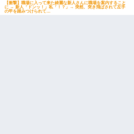
【衝撃】職場に入って来た綺麗な新人さんに職場を案内すること
に → 新人「ドンッ！」私「！？」→ 突然、突き飛ばされて左手
の甲を踏みつけられて…