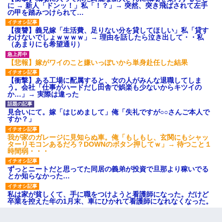
に → 新人「ドンッ！」私「！？」→ 突然、突き飛ばされて左手
の甲を踏みつけられて…
【復讐】義兄嫁「生活費、足りない分を貸してほしい」私「貸す
わけないでしょｗｗｗｗ」→ 理由を話したら泣き出して・・私
（あまりにも希望通り）
【悲報】嫁がワイのこと嫌いっぽいから単身赴任した結果
【衝撃】ある工場に配属すると、女の人がみんな退職してしま
う。会社「仕事がハードだし田舎で娯楽も少ないからキツイの
か…」→ 実際は違った
見合いにて。嫁「はじめまして」俺「失礼ですが○○さんご本人で
すか？」
我が家のガレージに見知らぬ車。俺「もしもし、玄関にもシャッ
ターリモコンあるだろ？DOWNのボタン押してｗ」→ 待つこと１
時間弱・・・
ずっとニートだと思ってた同居の義弟が投資で旦那より稼いでる
とか知らなかった…
私は家が貧しくて、手に職をつけようと看護師になった。だけど
卒業を控えた年の1月末、車にひかれて看護師になれなくなった。