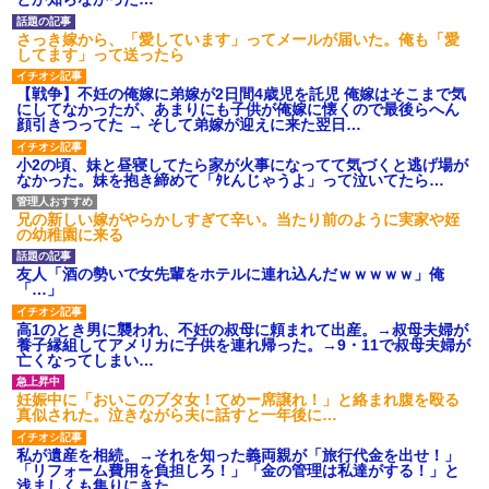
【GIF】JSのカンチョーワロ
タ
さっき嫁から、「愛しています」ってメールが届いた。俺も「愛
後続車にクラクションを鳴ら
してます」って送ったら
され彼氏が逆切れ。「何クラク
ション鳴らしてんだ！降りてこ
【戦争】不妊の俺嫁に弟嫁が2日間4歳児を託児 俺嫁はそこまで気
いよ！」と怒鳴りだし...
にしてなかったが、あまりにも子供が俺嫁に懐くので最後らへん
【衝撃】報酬100万円超の治験
顔引きつってた → そして弟嫁が迎えに来た翌日…
募集がこちらｗｗｗｗｗ(※画像
あり)
小2の頃、妹と昼寝してたら家が火事になってて気づくと逃げ場が
【ネット騒然】惨殺されたタ
なかった。妹を抱き締めて「ﾀﾋんじゃうよ」って泣いてたら…
ワマン頂き女子のこの動画、す
げえええええｗｗｗｗｗｗｗｗ
ｗｗｗ
兄の新しい嫁がやらかしすぎて辛い。当たり前のように実家や姪
の幼稚園に来る
【愕然】白のクラウン俺氏、
高速道路左車線を制限速度で走
った結果wwwwwwwwwwww
友人「酒の勢いで女先輩をホテルに連れ込んだｗｗｗｗｗ」俺
「…」
百年の恋12-899 食べた量を
張り合ってくる
高1のとき男に襲われ、不妊の叔母に頼まれて出産。→叔母夫婦が
【悲報】佐藤輝明・・・２軍
養子縁組してアメリカに子供を連れ帰った。→9・11で叔母夫婦が
でも盛大にやらかす←あまり悲
亡くなってしまい…
しませないでくれ
妊娠中に「おいこのブタ女！てめー席譲れ！」と絡まれ腹を殴る
真似された。泣きながら夫に話すと一年後に…
私が遺産を相続。→それを知った義両親が「旅行代金を出せ！」
「リフォーム費用を負担しろ！」「金の管理は私達がする！」と
浅ましくも集りにきた。