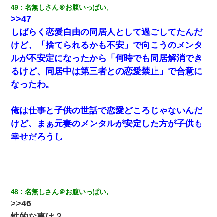
49
名無しさん＠お腹いっぱい。
>>47
【驚愕】私「今まで育てた分のお金返してね(冗談)」息子「はい、
3000万円」→数年後。私「妹が病気になったから援助して欲し
しばらく恋愛自由の同居人として過ごしてたんだ
い」→
けど、「捨てられるかも不安」で向こうのメンタ
ルが不安定になったから「何時でも同居解消でき
生保レディと行為する為に駆け引きしてみた結果ｗｗｗｗｗｗｗ
ｗｗｗｗｗ
るけど、同居中は第三者との恋愛禁止」で合意に
なったわ。
嫁の妹（26歳）がずっとウチに泊まりに来た結果→俺がヤバイｗ
ｗｗｗｗｗｗｗ
俺は仕事と子供の世話で恋愛どころじゃないんだ
けど、まぁ元妻のメンタルが安定した方が子供も
私「結婚やめるわ」 婚約者「え？なんでなんで？」 → 放置した
結果…｜生活｜ワロタあんてな
幸せだろうし
【画像】女の子「お母さん！！私ようやくファッションモデルに
選ばれたの！絶対見に来てね！」→悲しい結果がこれ・・・
妹が嘘つきな元カレと寄りを戻してしまったという話をしていた
48
名無しさん＠お腹いっぱい。
ら、旦那の顔が曇って雰囲気が一転。そそくさと話を切り上げて
いつもより早く寝付いてしまった…｜生活｜ワロタあんてな
>>46
性的な事は？