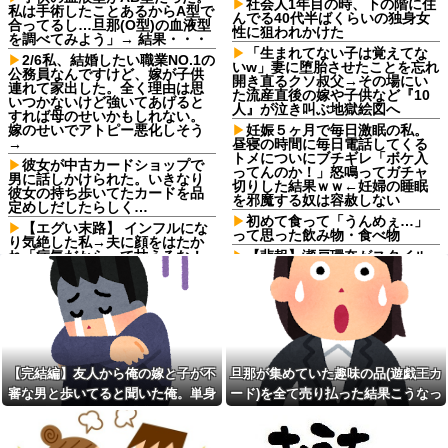
社会人1年目の時、下の階に住
私は手術したことあるからA型で
んでる40代半ばくらいの独身女
合ってるし…旦那(O型)の血液型
性に狙われかけた
を調べてみよう」→ 結果・・・
「生まれてない子は覚えてな
2/6私、結婚したい職業NO.1の
いw」妻に堕胎させたことを忘れ
公務員なんですけど、嫁が子供
開き直るクソ叔父→その場にい
連れて家出した。全く理由は思
た流産直後の嫁や子供など『10
いつかないけど強いてあげると
人』が泣き叫ぶ地獄絵図へ
すれば母のせいかもしれない。
嫁のせいでアトピー悪化しそう
妊娠５ヶ月で毎日激眠の私。
→
昼寝の時間に毎日電話してくる
トメについにブチギレ「ボケ入
彼女が中古カードショップで
ってんのか！」怒鳴ってガチャ
男に話しかけられた。いきなり
切りした結果ｗｗ←妊婦の睡眠
彼女の持ち歩いてたカードを品
を邪魔する奴は容赦しない
定めしだしたらしく…
初めて食って「うんめぇ…」
【エグい末路】 インフルにな
って思った飲み物・食べ物
り気絶した私→夫に顔をはたか
れ「病気だからって甘えるな！
【悲報】瀬戸環奈がスタイル
旦那様の為に家事をしろ！」夫
よすぎて一般男性が隣に並ぶと
が無職になった時、私「無職が
チンチクリンに見えてしまう
甘えるな」と復讐し続けた結
【悲報】瀬戸環奈がスタイル
果…
よすぎて一般男性が隣に並ぶと
「2年間、たぶん1日4回は握っ
チンチクリンに見えてしまう
てた」ラスベガスで買った3,000
母が難病発覚で突然の離婚希
円のキーホルダーを調べたら
望、その理由が30年前の夫の不
【完結編】友人から俺の嫁と子が不
旦那が集めていた趣味の品(遊戯王カ
みい山作者、みいちゃんでチ
倫！？
審な男と歩いてると聞いた俺。単身
ード)を全て売り払った結果こうなっ
ー牛なのではという疑惑が生ま
X収益化、終了へ インプレゾ
れるｗｗｗｗｗｗｗ
赴任先から興信所に相談した結果
た
ンビやパクツイの一掃なる
【画像】恋する女さん、ネッ
か！？他
ト民が驚愕する大変身を遂げて