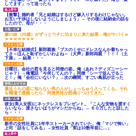
してます」って送ったら
【衝撃】婚約者「兄と結婚はするけど嫁入りするわけじゃない。
お互い干渉はしないようにしましょう」→ その後に結納金の話を
したので、母が・・・
嫁の妹（26歳）がずっとウチに泊まりに来た結果→俺がヤバイｗ
ｗｗｗｗｗｗｗ
【不幸な結婚式】新郎親族「ブスのくせにドレスなんか着ちゃっ
てさ～ほんと恥ずかしいわよね～（大声」新郎両親「！！！（土
下座」→ 結果・・・
日曜日、会社の窓を見ると同僚の姿。俺（あれ？ディズニーシー
じゃ？）→俺電話「今何してんの？」同僚「シーで並んでるこ
と！」俺「会社にいない？」→次の瞬間、すごい鳥肌が立った
最近うちの庭に知らない男の人がしょっちゅう入ってくる。それ
を職場で愚痴ったら、同僚男性が怒鳴りつけてきた。
彼女(美人女医)にネックレスをプレゼント。「こんな安物を渡すく
らいなら、渡さないほうがマシだからね」→ ６０万したと話した
ら・・・
新卒の女性社員に1年半ストーカーされていた。俺「マジで怖い」
上司「話をしてみる」→女性社員「実は10数年前に…」