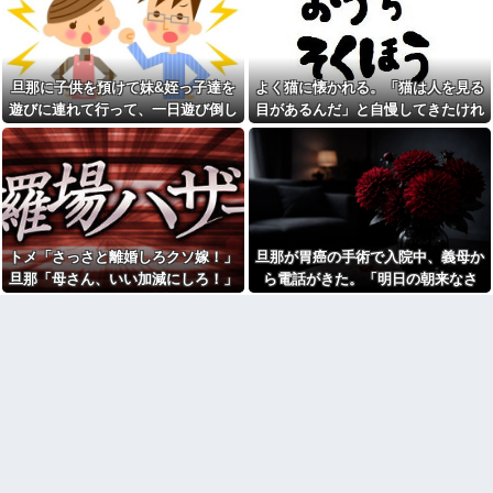
【悲報】スマホゲーム業界、
しまう←コレは凄過ぎるw w w
ガチで限界へ…「サ終」相次ぎ
w w w w w
倒産が過去最多ペース “当たれ
【画像】東京のライオンさ
ば一攫千金”の時代が終わる
ん、溶けるｗｗｗｗｗｗｗｗｗ
嫁「これってさ、浮気だよ
ｗｗｗｗｗｗｗｗｗｗｗｗｗ
旦那に子供を預けて妹&姪っ子達を
よく猫に懐かれる。「猫は人を見る
ね？」俺「まぁそういうことに
【衝撃】蓮舫「蓮舫だから叩
なりますかね」
遊びに連れて行って、一日遊び倒し
目があるんだ」と自慢してきたけれ
いて良いという報道に向き合い
本屋に現れた異臭＆浮浪者風
た。すると、旦那と喧嘩になってし
ど、今日たまたま読んだ記事である
ます！」X民「高市だから叩いて
の男、ペタンコのボストンバッ
良いをやってるのがお前だろ」
まい...
ことを目にした
グをパンパンにして無会計で退
←これ…w w
店！Gメンに確保され「なん
【画像】セブンイレブンのバ
で？」と本気で困惑ｗｗｗ
イト「AIにちいかわの画像を食
警察や検察が冤罪率をデータ
わせてっと………できた！」
として公表すべきだと思う
告白してきた会社の同僚と結
ウトメ「離婚しなさい」私夫
トメ「さっさと離婚しろクソ嫁！」
旦那が胃癌の手術で入院中、義母か
婚したが１か月たたずにレスに
婦「！？」コトメ「いかがわし
→俺「〇〇だから夜を拒否する
旦那「母さん、いい加減にしろ！」
ら電話がきた。「明日の朝来なさ
いお店に入ってくのを見た！特
のか！」嫁「そうｗあんたはた
徴が一緒」夫「コトメはなんで
→思わぬ形で旦那が味方してくれ
い！場合によっては離婚してもらい
だの寄生主でーすｗ」嫁親「こ...
そんな場所にいたの？」コトメ
て…
ます！」と怒鳴られ…
アルコール依存症の夫が大暴
「(真っ青)」
れ。私「休肝日くらい作って
「お食い初めなんて俺になん
よ」夫「必要ない！」→大暴れ
のメリットがあるの」「そんな
する夫を見たウトメに真実を話
に大変なら育児やめれば？」冗
した結果…
談で言ったのに本気に取られて
泥ママ「もういいじゃない！
離婚を言い渡された
私だって傷ついてるのに！」→
彼女と結婚の話をしていた時
盗みを責められた泥ママがまさ
に言われたことが衝撃だった
かの被害者アピール。その言い
分に周囲から笑いが漏れてしま
【闇】『強度行動障害』の女
い…
の子、自分をグーパンしまくる