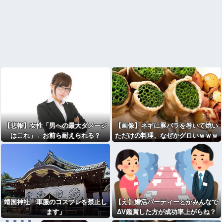
【悲報】女性「男への最大ダメージ
【画像】ネギに豚バラを巻いて焼い
はこれ」←お前ら耐えられる？
ただけの料理、なぜかグロいｗｗｗ
ｗｗ
靖国神社「軍服のコスプレを禁止し
【え】婚活パーティーとかみんなで
ます」
ΔV鑑賞した方が成功率上がらね？