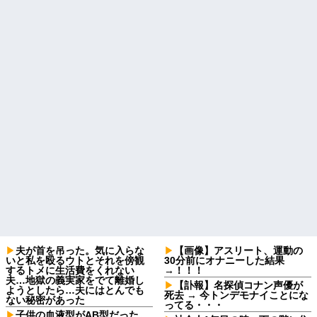
夫が首を吊った。気に入らな
【画像】アスリート、運動の
いと私を殴るウトとそれを傍観
30分前にオナニーした結果
するトメに生活費をくれない
→！！！
夫…地獄の義実家をでて離婚し
【訃報】名探偵コナン声優が
ようとしたら…夫にはとんでも
死去 → 今トンデモナイことにな
ない秘密があった
ってる・・・
子供の血液型がAB型だった。