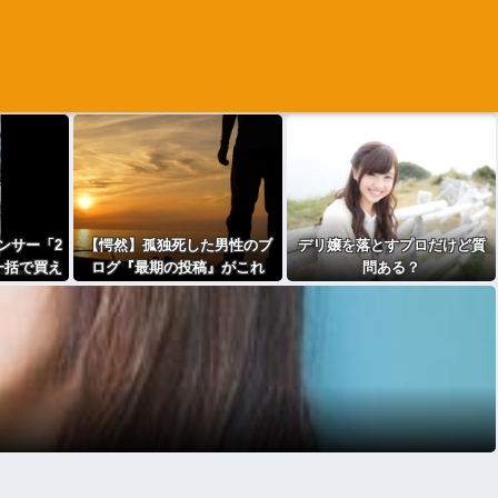
ンサー「2
【愕然】孤独死した男性のブ
デリ嬢を落とすプロだけど質
一括で買え
ログ『最期の投稿』がこれ
問ある？
素敵」
⇒･･･！！