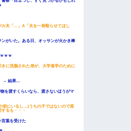
。警察『目立つし、すぐ見つかるかもしれ
』
バカ夫「…」A「夫を一発殴らせてほし
サンがいた。ある日、オッサンが火かき棒
ｗｗｗ
叩きに洗脳された弟が、大学進学のために
 → 結果…
安物を渡すくらいなら、渡さないほうがマ
の前にいるし…)うちの子ではないので迎
明するも・・・
い言葉を受けた