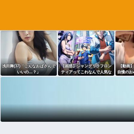
浅田舞(37)「こんなおばさんで
【困惑】シャングリラフロン
【動画】
いいの…？」
ティアってこれなんで人気な
自慢のお
の？・・・・・・・・・
ｗｗw