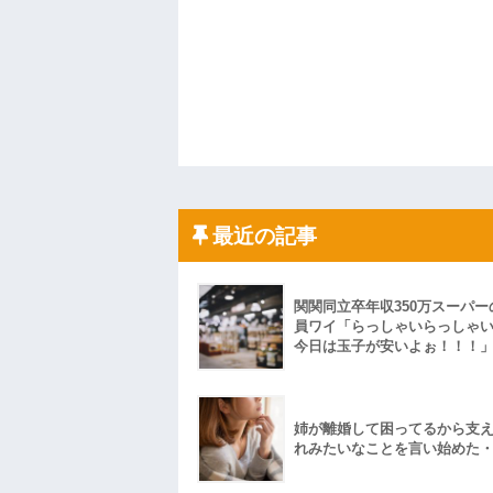
最近の記事
関関同立卒年収350万スーパー
員ワイ「らっしゃいらっしゃ
今日は玉子が安いよぉ！！！
姉が離婚して困ってるから支
れみたいなことを言い始めた