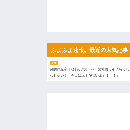
ので彼女の好きなもの沢山もっていったんだ
ハードオフに売っていた4万4000円のフ
「こんな高いの？ｗｗ」「逆に超安い」
私「ちょっと、人の家の金庫触らないで
たから、開けてみようとしただけ☆』義兄
果・・・
私「初めて飲む味だけどなんのお茶？」
【GIF】JSのカンチョーワロタ
後続車にクラクションを鳴らされ彼氏が
んだ！降りてこいよ！」と怒鳴りだし...
ふよふよ速報。最近の人気記事
【衝撃】報酬100万円超の治験募集がこち
【ネット騒然】惨殺されたタワマン頂き
ｗｗｗｗｗｗｗｗｗｗ
【愕然】白のクラウン俺氏、高速道路左
関関同立卒年収350万スーパーの社員ワイ「らっし
wwwwwwwwwwww
っしゃい！！今日は玉子が安いよぉ！！！」
百年の恋12-899 食べた量を張り合って
【悲報】佐藤輝明・・・２軍でも盛大に
れ