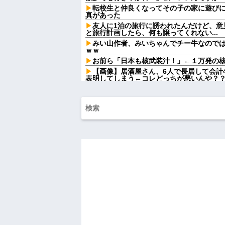
転校生と仲良くなってその子の家に遊び
真があった
友人に1泊の旅行に誘われたんだけど、意
と旅行計画したら、何も譲ってくれない...
みい山作者、みいちゃんでチー牛なので
ｗｗ
お前ら「日本も核武装汁！」←１万発の
【画像】居酒屋さん、6人で長居して会計4
表明してしまう←コレどっちが悪いんや？
日産e-power、無給油で1980km走
てるだけでした…
【衝撃】蓮舫「蓮舫だから叩いて良いとい
「高市だから叩いて良いをやってるのがお前
今、俺は不倫している。関係が始まりもう
ホを見てしまい...
妻の実家の前を通ると庭に大きな穴が。
いて...
弟「エレベーターで知らない女に蹴られ
いた家族全員が「それは自業自得」と呆れ
【衝撃】 日本人「家が何千万円もするの
で作ってみろよ」→結果ｗｗｗｗｗｗ
夫「嫁がメシマズで困ってるんだよ。毎
に行く！」夫「いや、そんな事しなくてい
ご...
もう先が長くないと20代で宣告された友