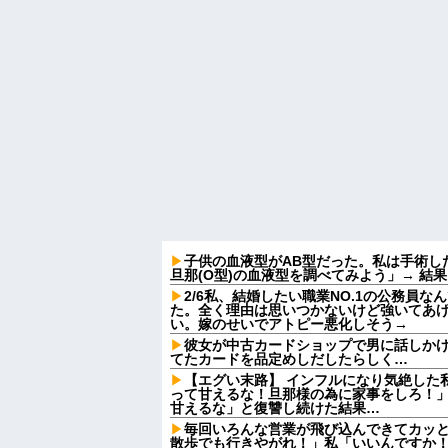
子供の血液型がAB型だった。私は手術し
旦那(O型)の血液型を調べてみよう」→ 結
2/6私、結婚したい職業NO.1の公務員
た。全く理由は思いつかないけど強いてあ
い。嫁のせいでアトピー悪化しそう→
彼女が中古カードショップで男に話しか
てたカードを品定めしだしたらしく…
【エグい末路】 インフルになり気絶した
って甘えるな！旦那様の為に家事をしろ！
甘えるな」と復讐し続けた結果…
毎回いろんな営業が飛び込んできてカッ
散歩でも行きやがれ！」私「いいんですか！