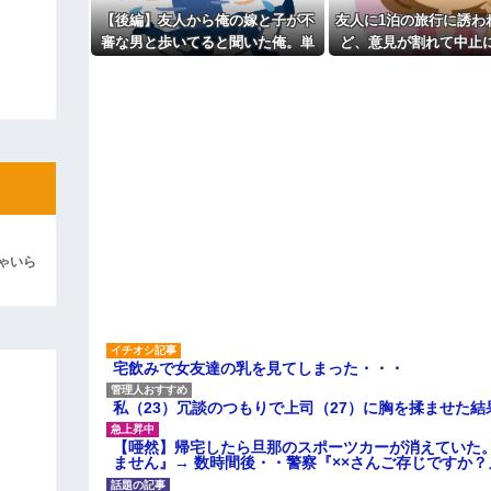
けど、なんとBが手渡した物は…
【後編】友人から俺の嫁と子が不
友人に1泊の旅行に誘わ
ィギュアがヤバすぎるｗｗｗｗｗｗ
審な男と歩いてると聞いた俺。単
ど、意見が割れて中止
よ！」キチママ『そこに金庫があっ
身赴任先から興信所に相談した結
倹約家と旅行計画した
「泥は出てけ！二度と来るな！」結
果
ってくれない..
彼「ちっ！」私「」
逆切れ。「何クラクション鳴らして
らｗｗｗｗｗ(※画像あり)
女子のこの動画、すげえええええｗ
車線を制限速度で走った結果
ゃいら
くる
やらかす←あまり悲しませないでく
宅飲みで女友達の乳を見てしまった・・・
私（23）冗談のつもりで上司（27）に胸を揉ませた結
【唖然】帰宅したら旦那のスポーツカーが消えていた
ません』→ 数時間後・・警察『××さんご存じですか？