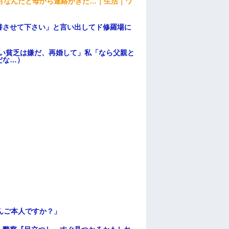
月なんだと母から連絡がきた…｜生活｜ワ
養させて下さい」と言い出してド修羅場に
ない貧乏は嫌だ、再婚して」私「なら父親と
だな…）
んご本人ですか？」