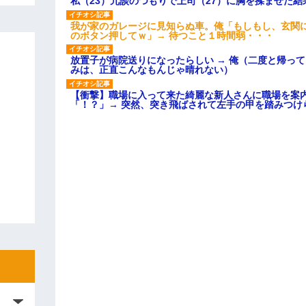
私（23）冗談のつもりで上司（27）に胸を揉ませた結
我が家のガレージに見知らぬ車。俺「もしもし、玄関に
のボタン押してｗ」→ 待つこと１時間弱・・・
放置子が病院送りになったらしい → 俺（二度と帰っ
みは、正直こんなもんじゃ晴れない）
【衝撃】職場に入って来た綺麗な新人さんに職場を案内
「！？」→ 突然、突き飛ばされて左手の甲を踏みつけ