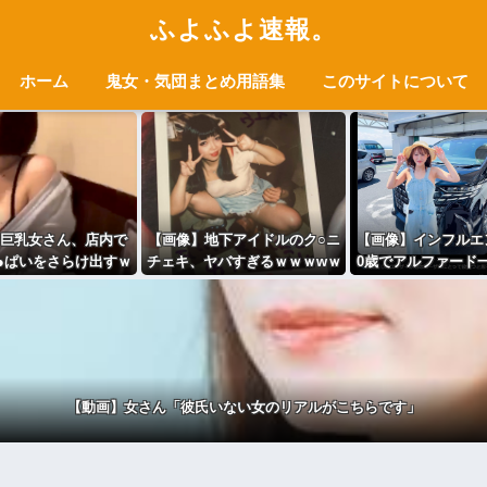
ふよふよ速報。
ホーム
鬼女・気団まとめ用語集
このサイトについて
巨乳女さん、店内で
【画像】地下アイドルのク○ニ
【画像】インフルエ
●ぱいをさらけ出すｗ
チェキ、ヤバすぎるｗｗｗwｗ
0歳でアルファード
ｗｗｗｗｗｗｗｗ
ｗｗｗｗｗｗｗ
ちゃう私って
【動画】女さん「彼氏いない女のリアルがこちらです」