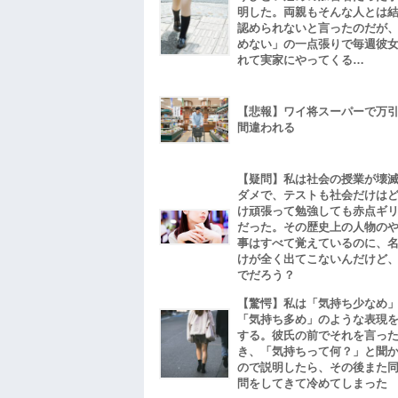
明した。両親もそんな人とは
認められないと言ったのだが
めない」の一点張りで毎週彼
れて実家にやってくる…
【悲報】ワイ将スーパーで万
間違われる
【疑問】私は社会の授業が壊
ダメで、テストも社会だけは
け頑張って勉強しても赤点ギ
だった。その歴史上の人物の
事はすべて覚えているのに、
けが全く出てこないんだけど
でだろう？
【驚愕】私は「気持ち少なめ
「気持ち多め」のような表現
する。彼氏の前でそれを言っ
き、「気持ちって何？」と聞
ので説明したら、その後また
問をしてきて冷めてしまった