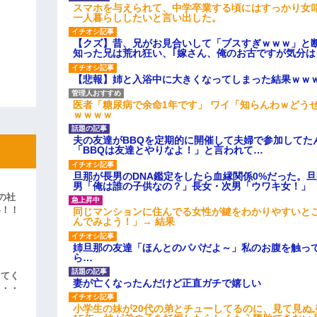
スマホを与えられて、中学卒業する頃にはすっかり女
一人暮らししたいと言い出した。
【クズ】昔、兄がお見合いして「ブスすぎｗｗｗ」と
知った兄は荒れ狂い、｢嫁さん、俺のお古ですが気分
【悲報】姉と入浴中に大きくなってしまった結果ｗｗ
医者「糖尿病で余命1年です」 ワイ「知らんわｗどう
ｗｗｗｗ
夫の友達がBBQを定期的に開催して夫婦で参加してた
「BBQは友達とやりなよ！」と言われて…
旦那が長男のDNA鑑定をしたら血縁関係0%だった。
男「俺は誰の子供なの？」長女・次男「ウワキ女！」
の社
い！！
同じマンションに住んでる女性が鍵をわかりやすいと
んでみよう！」→ 結果
」
姉旦那の友達「ほんとのパパだよ～」私のお腹を触っ
ら…
えてく
妻が亡くなったんだけど正直ガチで嬉しい
・・・
小学生の妹が20代の弟とチューしてるのに、見て見ぬ