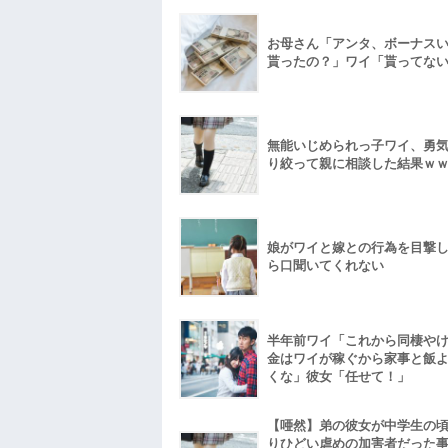
お母さん「アンタ、ボーナス
貰ったの？」ワイ「貰ってな
無能いじめられっ子ワイ、勇
り絞って親に相談した結果ｗ
娘がワイと嫁との行為を目撃
ら口聞いてくれない
半年前ワイ「これから同棲や
金はワイが稼ぐから家事と飯
くな」彼女「任せて！」
【唖然】弟の彼女が中学生の
りひどい虐めの加害者だった