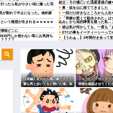
叔父→その場にいた流産直後の嫁
に行ったら私が小さい頃に撮った写
舅・姑を山に捨ててきました
見が割れて中止になった。倹約家
一回だけ好きなところから人生
「男癖が悪くて勘当された」は
はという疑惑が生まれるｗｗｗｗｗ
込み』から知的障害を疑った私→
彼は私が何かしても、一度も「
核弾頭どこに
ETCの事をイーティーシーっ
939円しか使わない客にお気持ち
【うわぁ…】3年間付き合って
？？？？？
【2/2】俺が嫁の体型について
行しギネス記録を達成！→山頂から下っ
するんだけど、これってモラハラ
「お食い初めなんて俺になんの
う報道に向き合います！」X民
やめれば？」冗談で言ったのに本
だろ」←これ…w w
彼女と結婚の話をしていた時に
5年が経つがその不倫相手のスマ
【疑問】葬式←まぁわかる 四
びっくりして近寄ると穴の中に嫁が
【闇】『強度行動障害』の女の
幼稚な義弟夫婦が大嫌い。低学
【前編】友人から俺の嫁と子が不
ショッピングセンター
た！」私「何したの？」→事情を聞
し。義母にベタベタ甘えて「ジュ
てしまい…
つけてやる！」
審な男と歩いてると聞いた俺。単
荷物を確認させてくだ
は狂ってる」大工「はぁ？じゃ自分
主な税金の成り立ちを調べてみ
身赴任先から興信所に相談した結
ーカーママ「泥棒扱
果
気！？」→ゲートが鳴
日つれーわｗ」義両親「なに！食べ
調べた結果…
いからｗ」→ある日、私の作った
達A。「会いに来てほしい」と言う