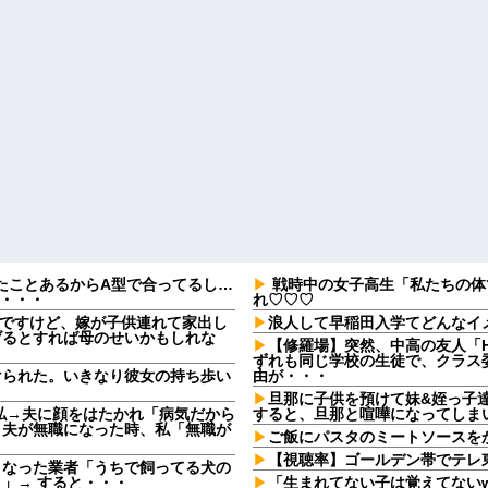
たことあるからA型で合ってるし…
戦時中の女子高生「私たちの体
果・・・
れ♡♡♡
なんですけど、嫁が子供連れて家出し
浪人して早稲田入学てどんなイ
げるとすれば母のせいかもしれな
【修羅場】突然、中高の友人「H
ずれも同じ学校の生徒で、クラス委
けられた。いきなり彼女の持ち歩い
由が・・・
旦那に子供を預けて妹&姪っ子
私→夫に顔をはたかれ「病気だから
すると、旦那と喧嘩になってしまい.
」夫が無職になった時、私「無職が
ご飯にパスタのミートソースを
【視聴率】ゴールデン帯でテレ
となった業者「うちで飼ってる犬の
」→ すると・・・
「生まれてない子は覚えてない