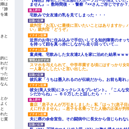
【唖然】帰宅したら旦那のスポーツカーが消えていた
結婚は
ません』→ 数時間後・・警察『××さんご存じですか？
、「諦
女を連
宅飲みで女友達の乳を見てしまった・・・
裁判官「お互いに最後に言いたいことはありますか」
い」裁判官「どうぞ」
引きと
近所のお寺に住み込みで手伝いしてる知的障害のオッ
を持って顔を真っ赤にしながら走り回っていて…
童貞俺、宅飲みした女友達2人を家に泊めた結果ｗｗｗ
滅的に
どれだ
スマホを与えられて、中学卒業する頃にはすっかり女
リギリ
一人暮らししたいと言い出した。
やった
名前だ
彼氏家「うちは墨入れるのが伝統だから。お前も彫れ」
、なん
彼女(美人女医)にネックレスをプレゼント。「こんな
シだからね」→ ６０万したと話したら・・・
」とか
をよく
書店「息子さんが万引きしました」私「はっ？(息子目
えに行きません」→息子を名乗ってた人物の正体が判
たと
かれた
夫に癌の余命宣告。その闘病中に長女から信じられな
同じ質