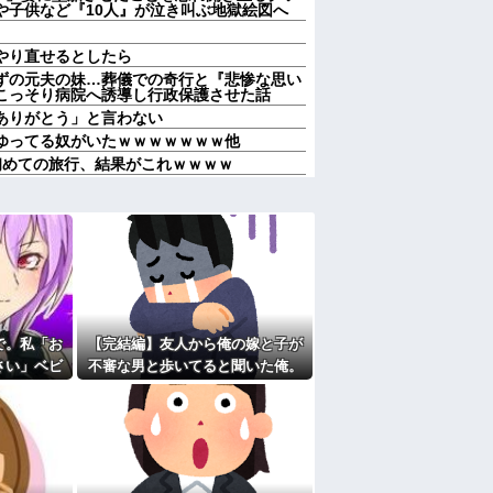
や子供など『10人』が泣き叫ぶ地獄絵図へ
やり直せるとしたら
ずの元夫の妹…葬儀での奇行と『悲惨な思い
こっそり病院へ誘導し行政保護させた話
ありがとう」と言わない
てゆってる奴がいたｗｗｗｗｗｗｗ他
初めての旅行、結果がこれｗｗｗｗ
うるさくいったり、挨拶を全くしなかったり
なの？嫁が出て行っちゃったんだが・・・
メリットがあるの」「そんなに大変なら育児
気に取られて離婚を言い渡された
言われたことが衝撃だった
十九日←いらねぇだろ
子、自分をグーパンしまくる
歴だしパラサイトだし夫婦揃って太ってる
で。私「お
【完結編】友人から俺の嫁と子が
ース飲みた～い」何かあるとすぐ「親に言い
さい」ベビ
不審な男と歩いてると聞いた俺。
たよ
いする
単身赴任先から興信所に相談した
った理由を
結果