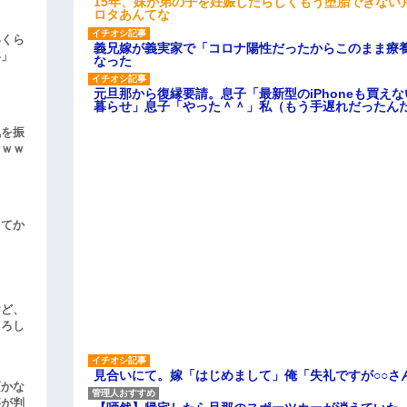
15年、妹が弟の子を妊娠したらしくもう堕胎できない
ロタあんてな
いくら
義兄嫁が義実家で「コロナ陽性だったからこのまま療
い」
なった
元旦那から復縁要請。息子「最新型のiPhoneも買え
暮らせ」息子「やった＾＾」私（もう手遅れだったん
気を振
ｗｗｗ
してか
けど、
よろし
見合いにて。嫁「はじめまして」俺「失礼ですが○○さ
頃かな
事が判