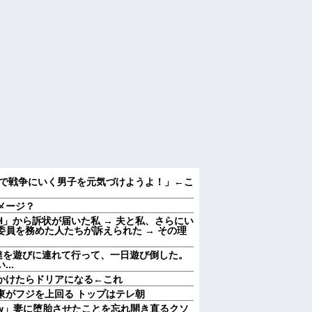
で戦争にいく男子を元気づけようよ！」←こ
メージ？
」から訴状が届いた私 → 夫と私、さらにい
員を務めた人たちが訴えられた → その理
達を遊びに連れて行って、一日遊び倒した。
..
かけたらドリアになる←これ
東がフジを上回る トップはテレ朝
w」妻に堕胎させたことを忘れ開き直るクソ