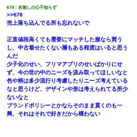
生保レディと行為する為に駆け引きしてみた結果ｗｗｗｗｗｗｗ
679
名無しの心子知らず
ｗｗｗｗｗ
>>676
売上落ち込んでる所も忘れないで
32歳ワイ、34歳の可愛い女と付き合うも現実を知ってしまい無事
死亡・・・
正直値段高くても需要にマッチした服なら買う
旦那の元カノをSNSで探して写真を保存して顔面評価スレで写真
し、中古着せたくない層もある程度はいると思う
を晒してた。ほとんどがブスという評価の中で二人ほど意外に好
評価で苦々しく思った
んだ
少子化のせい、フリマアプリのせいばかりにせ
兄の新しい嫁がやらかしすぎて辛い。当たり前のように実家や姪
ず、今の世の中のニーズを汲み取ってほしいなと
の幼稚園に来る
色や柄は多少流行り考慮したりニーズ考えている
なと思うけど、デザインや形は考えられてる所少
友人「酒の勢いで女先輩をホテルに連れ込んだｗｗｗｗｗ」俺
「…」
ないなと
ブランドポリシーとかならそのまま貫くのも一
日航機墜落事故の「ここからは日本語で大丈夫ですよ〜」の絶望
興、それはそれで好きだから構わない
感がヤバイ・・・
｢昨日はお兄ちゃんと一緒にお風呂に入っちゃった～｣とか毎日兄
の話をしていたA子が事故で亡くなった。→Ａ子のお母さんの話に