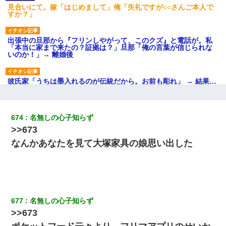
見合いにて。嫁「はじめまして」俺「失礼ですが○○さんご本人で
すか？」
出張中の旦那から『フリンしやがって、このクズ』と電話が。私
「本当に家まで来たの？証拠は？」旦那「俺の言葉が信じられな
いのか！」→ 離婚後
彼氏家「うちは墨入れるのが伝統だから。お前も彫れ」 → 結果…
日曜日、会社の窓を見ると同僚の姿。俺（あれ？ディズニーシー
じゃ？）→俺電話「今何してんの？」同僚「シーで並んでるこ
674
名無しの心子知らず
と！」俺「会社にいない？」→次の瞬間、すごい鳥肌が立った
>>673
なんかあなたを見て大塚家具の娘思い出した
小学生の妹が20代の弟とチューしてるのに、見て見ぬふりの親を
見てから実家を出た。それから15年、妹が弟の子を妊娠したらし
くもう堕胎できない月なんだと母から連絡がきた…｜生活｜ワロ
タあんてな
【衝撃】嫁父の会社に勤続１０年、手取り１４万 → 俺「２２万も
677
名無しの心子知らず
らえる会社から誘われた。転職したい」義父「クビ！（激怒」嫁
「離婚！（激怒」
>>673