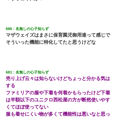
旦那が長男のDNA鑑定をしたら血縁関係0%だった。旦那「やっぱ
りウワキしてたんだな…」長男「俺は誰の子供なの？」長女・次
男「ウワキ女！」
彼女にプロポーズしてOK貰った俺、告げられた結婚条件にブチ切
れて無事婚約破棄・・・
686
名無しの心子知らず
マザウェイズはまさに保育園児御用達って感じで
そういった機能に特化してたと思うけどな
【驚愕】5000円でＪＫと行為してきたが後悔しかない…
【悲報】お風呂で父親と姉が完全に行為してるんだが...
近所のお寺に住み込みで手伝いしてる知的障害のオッサンがい
681
名無しの心子知らず
た。ある日、オッサンが火かき棒を持って顔を真っ赤にしながら
走り回っていて…
売り上げ云々は知らないけどちょっと分かる気は
する
ＤＮＡ検査『血縁関係０％』旦那「やっぱり托卵だったんだ…」
ファミリアの服や下着を何着かもらったけど下着
嫁「本当に身に覚えがない」「なにかの間違いだ！取り違え
だ！」→ 嫁「あっ」
は半額以下のユニクロ西松屋の方が断然使いやす
くてほぼ使ってない
彼女(美人女医)にネックレスをプレゼント。「こんな安物を渡すく
服も着せにくい物が多くて機能性は悪いなと思っ
らいなら、渡さないほうがマシだからね」→ ６０万したと話した