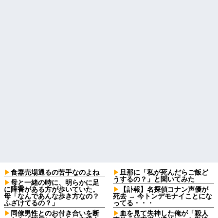
食器売場通るの苦手なのよね
旦那に「私が死んだらご飯ど
うするの？」と聞いてみた
母と一緒の時に、明らかに足
に障害がある方が歩いていた。
【訃報】名探偵コナン声優が
母「なんであんな歩き方なの？
死去 → 今トンデモナイことにな
ふざけてるの？」
ってる・・・
同僚男性とのお付き合いを断
血を見て失神した俺が「殺人