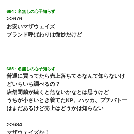
驚愕…
684
名無しの心子知らず
>>676
隣室のお婆ちゃん「下階からの異臭に困ってる、今もすっごく臭
い」私「変だなあ～なにも臭わないよ」→ その後。警察『絶対に
お安いマザウェイズ
窓とドアを開けないで』
ブランド呼ばわりは微妙だけど
宅飲みで女友達の乳を見てしまった・・・
昨日37歳のおばさんと行為したんだけどめちゃくちゃだった
685
名無しの心子知らず
三年働いてたパートを突然クビになった。しかし元職場の主要取
普通に買ってたら売上落ちてるなんて知らないけ
引先のトップが母方の叔父だったので…
どいちいち調べるの？
店舗閉鎖が続くと危ないかなとは思うけど
夫の友達がBBQを定期的に開催して夫婦で参加してたんだけど、
女性側のリーダーみたいな人に「BBQは友達とやりなよ！」と言
うちが小さいとき着てたKP、ハッカ、プチバトー
われて…
はまだあるけど売上はどうかは知らない
最近うちの庭に知らない男の人がしょっちゅう入ってくる。それ
を職場で愚痴ったら、同僚男性が怒鳴りつけてきた。
>>684
マザウェイズか！