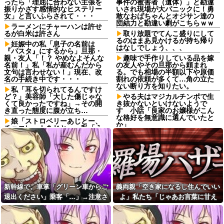
ったら「理屈に合わない主張を
事件の被害者（遺体）」と勘違
振りかざす感情的なヒステリー
いされ現場が大パニックに！勇
女」と言いふらされて・・・
敢なおばちゃんとオジサン達の
団結力と勘違い劇がこちらｗｗ
ラーメンにチャーハンは許せ
るが白米は許さん
取り放題でてんこ盛りにして
るのはまあ見かけるが持ち帰り
妊娠中の私「息子の名前は
はなしでしょう、、、
『パスタ』にするから」旦那・
親・友人「！？ やめなよそんな
趣味で手作りしている品を嫁
名前！」私「私が産むんだから
の友人やその旦那から頼まれ
文句は言わせない！」現在、改
る。でも相場の半額以下や原価
名の手続き中です・・・
割れの依頼が多くて…角の立た
ない断り方を知りたい。
私「耳を切られてるんですけ
ど？」美容師「大した傷じゃな
やる夫はマジカルチンポで生
くて良かったですね」→その開
き抜かないといけないようで
き直った態度に腹が立ち…
す 小話「良家のお嬢様がこん
な格好を無意識に選んでいたと
娘「ストロベリーあじとー、
か」
チョコレートあじとー」私「え
っ、それもう一回言って？」→
【悲報】お弁当屋さん、消費
娘の読み方を聞いて思わず混乱
税が下がっても値段据え置き
してしまい…
【画像】ボスJK、撮られるｗ
嫁「こんなところで何してる
ｗｗｗｗｗｗｗｗｗ
の？」俺「いや、その…」→ウ
夫「会社辞めて実家で仕事探
ワキ相手と一緒のところを見ら
したい」私「応援するよ」→と
れ、最悪の修羅場になって…
ころが退職届ではなく、まさか
新幹線で。車掌「グリーン車からご
義両親「空き家になるし住んでいい
父「もう働けない…」母「私
の書類を用意していて…
退出ください」乗客「…」→注意さ
よ」私たち「じゃあお言葉に甘え
が頑張るから」→借金で崩れた
【悲報】高市早苗に逆らった
家族を支えるため、私も働くこ
れても動かない乗客を見ていたら、
て…」→引っ越した途端、予想外の
財務官僚、異例の左遷ｗｗｗｗ
とになって…
ｗｗｗｗ他
その直後まさかの展開に…
出来事が待っていて…
姉と叔父宅へ避難後、母にな