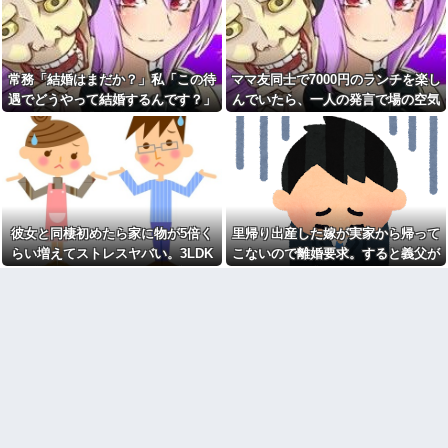
血を見て失神した俺が「殺人
ぜ私たちに厳しかったのか尋ね
事件の被害者（遺体）」と勘違
た。すると「本当は世の中は辛
いされ現場が大パニックに！勇
くて厳しいものなんだ」と教え
敢なおばちゃんとオジサン達の
たかったと言われ…
団結力と勘違い劇がこちらｗｗ
ワイ手取り15万正社員→副業
常務「結婚はまだか？」私「この待
ママ友同士で7000円のランチを楽し
先に帰宅して先に夕飯を食べ
でウーバーやってるんやが金が
る旦那。私が帰宅して食器を洗
遇でどうやって結婚するんです？」
んでいたら、一人の発言で場の空気
ない
うんだけど何度言っても旦那が
→飲み会で本音を返したら場が静ま
が凍りついた。その理由とは…
有吉「『俺テレビ見ない』っ
自分の食べた食器を水につけて
て言う奴おかしいだろ。団子屋
おいてくれない。「あっ忘れて
り返って…
で『団子食べない』って言う
た」って言いながら何回も繰り
か？」
返す
【衝撃画像】中学生「先生！
同性から見て魅力のない女性
水泳で水着になるのイヤで
女「赤ちゃん抱っこしてみま
す！」先生「分かった」→結果
すか～？w」ワイ（やめろおおお
まさかの『こう』なってしまうw
彼女と同棲初めたら家に物が5倍く
里帰り出産した嫁が実家から帰って
おおおおおおおおおおお）
w w w w w w
らい増えてストレスヤバい。3LDK
こないので離婚要求。すると義父が
【画像】このボケて、破壊力
【速報】ワイ、嫁とのセッ■ス
ありすぎてクッソワロタｗｗｗ
で余裕だろと思ってたけど全部埋め
ブチギレた
が終了したけど質問ある？
ｗｗｗｗｗｗ
やがった
【緊急】お笑いジャングルポ
コトメの結婚式で、知らない
ケット斉藤慎二被告に懲役7年の
間にお祝いの歌を弾き語りする
求刑←これ…
事になってた
自杀殳するための道中で露出
旦那の同僚女が旦那の元カ
狂に出会った。自分でもよく分
ノ。なのにしょっちゅうペアで
からないけどソイツの腕をしっ
仕事してて遅くまで残業したり
かり掴んで境遇を泣きながら話
二人で出張に行ったり。なんで
した。すると露出狂は…
「今度の出張は一人で行く」っ
【肥満】 103キロで彼氏にフ
て嘘つくのかな
ラれた女の末路が悲惨すぎるｗ
休んだ翌日、先輩パートに申