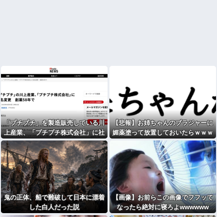
「プチプチ」を製造販売している川
【悲報】お姉ちゃんのブラジャーに
上産業、「プチプチ株式会社」に社
媚薬塗って放置しておいたらｗｗｗ
名変更
ｗｗｗｗｗｗｗwwww
鬼の正体、船で難破して日本に漂着
【画像】お前らこの画像でフフッて
した白人だった説
なったら絶対に寝ろよwwwwww