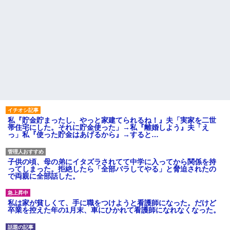
私『貯金貯まったし、やっと家建てられるね！』夫「実家を二世
帯住宅にした。それに貯金使った」→私『離婚しよう』夫「え
っ」私『使った貯金はあげるから』→すると…
子供の頃、母の弟にイタズラされてて中学に入ってから関係を持
ってしまった。拒絶したら「全部バラしてやる」と脅迫されたの
で両親に全部話した。
私は家が貧しくて、手に職をつけようと看護師になった。だけど
卒業を控えた年の1月末、車にひかれて看護師になれなくなった。