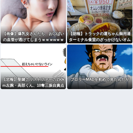
【画像】爆乳女さんたち、お◯ぱい
【朗報】トラックの運ちゃん御用達
の血管が透けてしまうｗｗｗwｗｗ
ターミナル食堂のざっかけないオム
ｗｗｗｗｗｗ❤
ライスｗｗｗｗｗｗｗｗｗｗ
【悲報】聖隷クリストファーの150k
ブロリーMADを初めて見たんだが
m左腕・高部くん、10奪三振自責点
0で負けるｗｗｗｗｗｗｗｗｗｗ