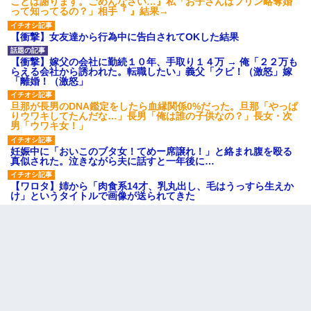
ことは謝ります。ごめんなさい…』私「お子さんはフリン略奪婚
って知ってるの？」相手『 』結果→
【衝撃】女友達から行為中に告白されてOKした結果
【衝撃】嫁父の会社に勤続１０年、手取り１４万 → 俺「２２万も
らえる会社から誘われた。転職したい」義父「クビ！（激怒」嫁
「離婚！（激怒」
旦那が長男のDNA鑑定をしたら血縁関係0%だった。旦那「やっぱ
りウワキしてたんだな…」長男「俺は誰の子供なの？」長女・次
男「ウワキ女！」
妊娠中に「おいこのブタ女！てめー席譲れ！」と絡まれ腹を殴る
真似された。泣きながら夫に話すと一年後に…
【ワロタ】姉から「肉食系14才、乳丸出し、毛はうっすら生えか
け」というタイトルで画像が送られてきた