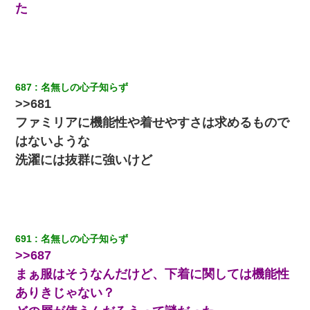
ら・・・
た
ナンパにほいほい付いていった私、地獄に落ちる
「お前の父ちゃんは自宅警備員」とかからかわれたけど、実はと
んでもない仕事に就いていた
687
名無しの心子知らず
>>681
ファミリアに機能性や着せやすさは求めるもので
友人とふたりで山口に旅行した時の事。レンタカーを借りて山の
中の道を走っていたら、突然ガガッ！って音がして…
はないような
洗濯には抜群に強いけど
童貞俺、宅飲みした女友達2人を家に泊めた結果ｗｗｗｗｗｗ
【衝撃】女友達から行為中に告白されてOKした結果
691
名無しの心子知らず
>>687
まぁ服はそうなんだけど、下着に関しては機能性
ありきじゃない？