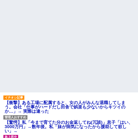
ｗｗｗ
し送りあるかと確認したらいき
義両親「空き家になるし住ん
なりキレられた。このパートの
でいいよ」私たち「じゃあお言
性格悪くないか？
葉に甘えて…」→引っ越した途
【速報】専門家「イオンモー
端、予想外の出来事が待ってい
ル熊本の爆心地に”こんなも
て…
の”があったんだけど…」
ハードオフに売っていた4万
主な税金の成り立ちを調べて
4000円のフィギュアがヤバすぎ
みたよ
るｗｗｗｗｗｗ「こんな高い
の？ｗｗ」「逆に超安い」
私「ちょっと、人の家の金庫
触らないでよ！」キチママ『そ
こに金庫があったから、開けて
みようとしただけ☆』義兄「泥
は出てけ！二度と来るな！」結
果・・・
私「初めて飲む味だけどなん
のお茶？」彼「ちっ！」私「」
【GIF】JSのカンチョーワロ
タ
後続車にクラクションを鳴ら
【衝撃】ある工場に配属すると、女の人がみんな退職してしま
され彼氏が逆切れ。「何クラク
う。会社「仕事がハードだし田舎で娯楽も少ないからキツイの
ション鳴らしてんだ！降りてこ
か…」→ 実際は違った
いよ！」と怒鳴りだし...
【衝撃】報酬100万円超の治験
【驚愕】私「今まで育てた分のお金返してね(冗談)」息子「はい、
募集がこちらｗｗｗｗｗ(※画像
3000万円」→数年後。私「妹が病気になったから援助して欲し
あり)
い」→
【ネット騒然】惨殺されたタ