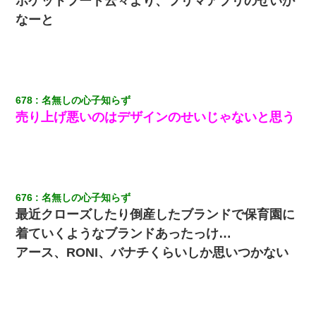
ポケットフード云々より、フリマアプリのせいか
ワイアラサー主婦、昨晩久しぶりに夫と致した結果ｗｗｗｗｗ
なーと
【不幸な結婚式】新郎親族「ブスのくせにドレスなんか着ちゃっ
てさ～ほんと恥ずかしいわよね～（大声」新郎両親「！！！（土
下座」→ 結果・・・
678
名無しの心子知らず
17年飼っていた犬が亡くなった。鼻水垂らし嗚咽する私に、猫が
売り上げ悪いのはデザインのせいじゃないと思う
近づいて頭突きをしてきて…
新築の家で。クラクラするくらいの「白粉の匂い」が鼻につくも
嫁＆娘「そんな匂いしない…」ある日、友人奥「素敵なアンティ
ークですね！」俺（！？）
676
名無しの心子知らず
３２歳俺「ずっと好きでした！！付き合って下さい！」 ２５歳
最近クローズしたり倒産したブランドで保育園に
彼女「うん！！絶対幸せになろうね！！！！」 → ７年後ｗｗ
着ていくようなブランドあったっけ…
ｗｗｗ
アース、RONI、バナチくらいしか思いつかない
私「まとめ買いして冷凍ストックしてる」Ａ「ずるい！クレク
レ！」私「なんでよ」Ａ「ケーチ！バーカ！」→ 後日、Ａ旦那が
凸してきた