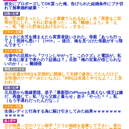
ワマン頂き女子のこの動画、す
彼女にプロポーズしてOK貰った俺、告げられた結婚条件にブチ切
げえええええｗｗｗｗｗｗｗｗ
れて無事婚約破棄・・・
ｗｗｗ
【愕然】白のクラウン俺氏、
私『貯金貯まったし、やっと家建てられるね！』夫「実家を二世
高速道路左車線を制限速度で走
帯住宅にした。それに貯金使った」→私『離婚しよう』夫「え
った結果wwwwwwwwwwww
っ」私『使った貯金はあげるから』→すると…
百年の恋12-899 食べた量を
張り合ってくる
とっさに女児を捕まえたら変質者扱いされた。母親「あっち行っ
【悲報】佐藤輝明・・・２軍
てよ！気持ち悪い！（ｼｯｼｯ」→ 後日、俺を見つけた母親がすっ飛
でも盛大にやらかす←あまり悲
んできて・・・
しませないでくれ
出張中の旦那から『フリンしやがって、このクズ』と電話が。私
「本当に家まで来たの？証拠は？」旦那「俺の言葉が信じられな
いのか！」→ 離婚後
夫の友達がBBQを定期的に開催して夫婦で参加してたんだけど、
女性側のリーダーみたいな人に「BBQは友達とやりなよ！」と言
われて…
元旦那から復縁要請。息子「最新型のiPhoneも買えない貧乏は嫌
だ、再婚して」私「なら父親と暮らせ」息子「やった＾＾」私
（もう手遅れだったんだな…）
生保レディと行為する為に駆け引きしてみた結果ｗｗｗｗｗｗｗ
ｗｗｗｗｗ
父が他界→父のフリン相手『どうか相続を放棄して下さい、昔の