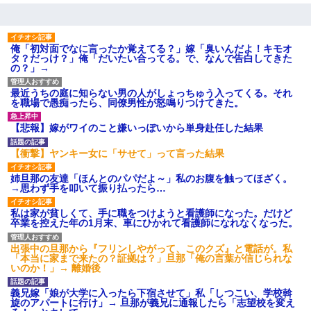
俺「初対面でなに言ったか覚えてる？」嫁「臭いんだよ！キモオ
タ？だっけ？」俺「だいたい合ってる。で、なんで告白してきた
の？」→
最近うちの庭に知らない男の人がしょっちゅう入ってくる。それ
を職場で愚痴ったら、同僚男性が怒鳴りつけてきた。
【悲報】嫁がワイのこと嫌いっぽいから単身赴任した結果
【衝撃】ヤンキー女に「サせて」って言った結果
姉旦那の友達「ほんとのパパだよ～」私のお腹を触ってほざく。
→思わず手を叩いて振り払ったら…
私は家が貧しくて、手に職をつけようと看護師になった。だけど
卒業を控えた年の1月末、車にひかれて看護師になれなくなった。
出張中の旦那から『フリンしやがって、このクズ』と電話が。私
「本当に家まで来たの？証拠は？」旦那「俺の言葉が信じられな
いのか！」→ 離婚後
義兄嫁「娘が大学に入ったら下宿させて」私「しつこい、学校斡
旋のアパートに行け」→ 旦那が義兄に通報したら「志望校を変え