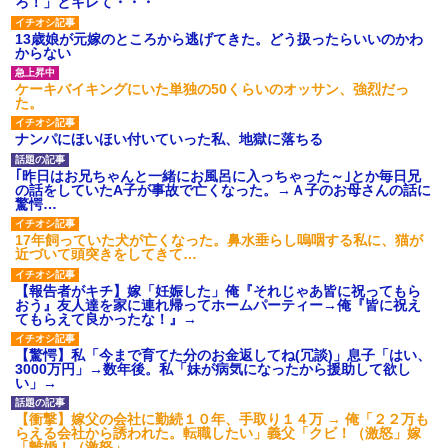
ろ！」とキレて・・・
13歳娘が元嫁のところから逃げてきた。どう扱ったらいいのかわ
からない
ケーキバイキングにいた単独の50くらいのオッサン、強烈だっ
た。
ナンパにほいほい付いていった私、地獄に落ちる
｢昨日はお兄ちゃんと一緒にお風呂に入っちゃった～｣とか毎日兄
の話をしていたA子が事故で亡くなった。→Ａ子のお母さんの話に
驚愕…
17年飼っていた犬が亡くなった。鼻水垂らし嗚咽する私に、猫が
近づいて頭突きをしてきて…
【報告者がキチ】嫁「妊娠した」俺『それじゃあ皆に祝ってもら
おう』友人達を家に連れ帰ってホームパーティー→俺『皆に祝え
てもらえて良かったな！』→
【驚愕】私「今まで育てた分のお金返してね(冗談)」息子「はい、
3000万円」→数年後。私「妹が病気になったから援助して欲し
い」→
【衝撃】嫁父の会社に勤続１０年、手取り１４万 → 俺「２２万も
らえる会社から誘われた。転職したい」義父「クビ！（激怒」嫁
「離婚！（激怒」