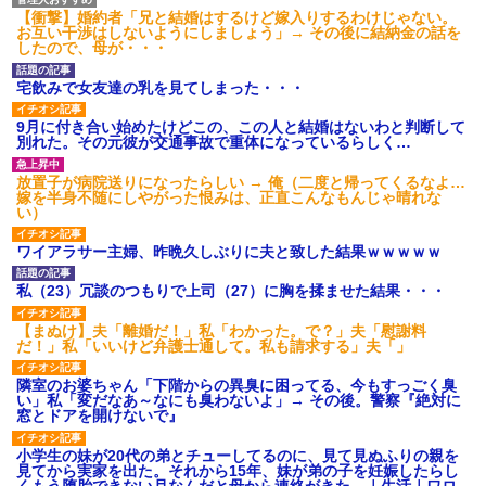
【衝撃】婚約者「兄と結婚はするけど嫁入りするわけじゃない。
お互い干渉はしないようにしましょう」→ その後に結納金の話を
したので、母が・・・
宅飲みで女友達の乳を見てしまった・・・
9月に付き合い始めたけどこの、この人と結婚はないわと判断して
別れた。その元彼が交通事故で重体になっているらしく…
放置子が病院送りになったらしい → 俺（二度と帰ってくるなよ…
嫁を半身不随にしやがった恨みは、正直こんなもんじゃ晴れな
い）
ワイアラサー主婦、昨晩久しぶりに夫と致した結果ｗｗｗｗｗ
私（23）冗談のつもりで上司（27）に胸を揉ませた結果・・・
【まぬけ】夫「離婚だ！」私「わかった。で？」夫「慰謝料
だ！」私「いいけど弁護士通して。私も請求する」夫「」
隣室のお婆ちゃん「下階からの異臭に困ってる、今もすっごく臭
い」私「変だなあ～なにも臭わないよ」→ その後。警察『絶対に
窓とドアを開けないで』
小学生の妹が20代の弟とチューしてるのに、見て見ぬふりの親を
見てから実家を出た。それから15年、妹が弟の子を妊娠したらし
くもう堕胎できない月なんだと母から連絡がきた…｜生活｜ワロ