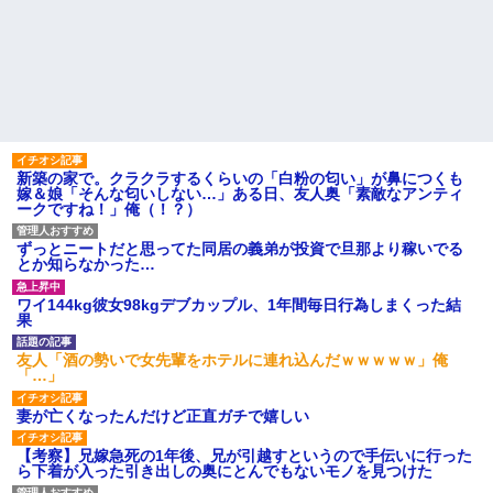
新築の家で。クラクラするくらいの「白粉の匂い」が鼻につくも
嫁＆娘「そんな匂いしない…」ある日、友人奥「素敵なアンティ
ークですね！」俺（！？）
ずっとニートだと思ってた同居の義弟が投資で旦那より稼いでる
とか知らなかった…
ワイ144kg彼女98kgデブカップル、1年間毎日行為しまくった結
果
友人「酒の勢いで女先輩をホテルに連れ込んだｗｗｗｗｗ」俺
「…」
妻が亡くなったんだけど正直ガチで嬉しい
【考察】兄嫁急死の1年後、兄が引越すというので手伝いに行った
ら下着が入った引き出しの奥にとんでもないモノを見つけた