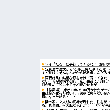
ワイ「たろー仕事行ってくるね！（飼い
定食屋で注文から5分以上待たされた俺「
キビ動け！そんなんだから給料低いんだろう
両親は兄に結構な額をかけて育ててきた
ない→母が難病で倒れ、私が懸命に介護し
目が覚めて私に全てを相続させるが
【修羅場】 嫁が11年で100万かけたゲ
由は嫁が叱った腹いせ→滅多に怒らない嫁
頭になった結果・・・
隣の家に２人組の泥棒が現れた。柱を登
る。真昼間から大胆な犯行だ！ → どうや