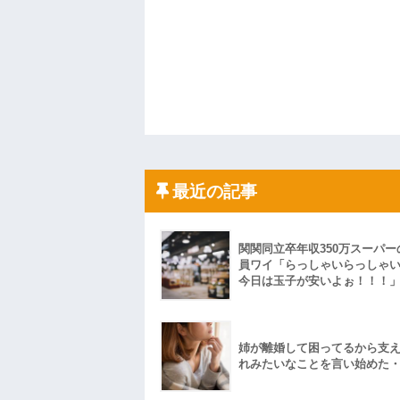
最近の記事
関関同立卒年収350万スーパー
員ワイ「らっしゃいらっしゃ
今日は玉子が安いよぉ！！！
姉が離婚して困ってるから支
れみたいなことを言い始めた