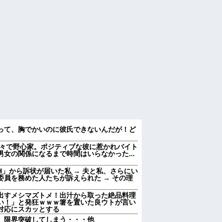
って、胸でかいのに彼氏できないんだが！ど
満々で野心家。ポジティブな彼に惹かれバイト
女の関係になるまで時間はいらなかった...
」から訴状が届いた私 → 夫と私、さらにい
員を務めた人たちが訴えられた → その理
出すメシマズトメ！出汁から取った絶品料理
い！」と発狂ｗｗｗ箸を置いた良ウトが言い
対応にスカッとする
、限界突破してしまう・・・他