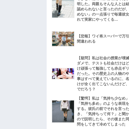
明した。両親もそんな人とは
認められないと言ったのだが
めない」の一点張りで毎週彼
れて実家にやってくる…
【悲報】ワイ将スーパーで万
間違われる
【疑問】私は社会の授業が壊
ダメで、テストも社会だけは
け頑張って勉強しても赤点ギ
だった。その歴史上の人物の
事はすべて覚えているのに、
けが全く出てこないんだけど
でだろう？
【驚愕】私は「気持ち少なめ
「気持ち多め」のような表現
する。彼氏の前でそれを言っ
き、「気持ちって何？」と聞
ので説明したら、その後また
問をしてきて冷めてしまった