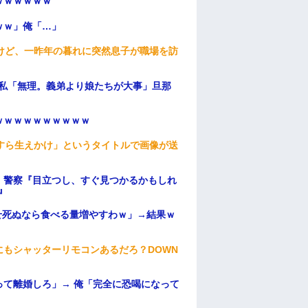
ｗｗｗｗｗｗ
ｗｗ」俺「…」
けど、一昨年の暮れに突然息子が職場を訪
、私「無理。義弟より娘たちが大事」旦那
ｗｗｗｗｗｗｗｗｗｗ
すら生えかけ」というタイトルで画像が送
。警察『目立つし、すぐ見つかるかもしれ
』
せ死ぬなら食べる量増やすわｗ」→結果ｗ
もシャッターリモコンあるだろ？DOWN
て離婚しろ」→ 俺「完全に恐喝になって