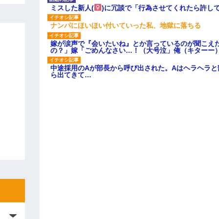
ミスした新人(
)に冗談で「行為させてくれたら許し
ナンパにほいほい付いていった私、地獄に落ちる
嫁が涙声で『会いたいね』とか言っているのが聞こえ
の？」嫁「ごめんなさい…！（大号泣」俺（キターー
中途採用のAが部長から呼び出された。Aはヘラヘラと
ら出てきて…