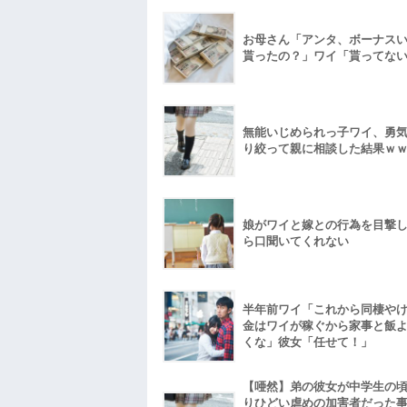
お母さん「アンタ、ボーナス
貰ったの？」ワイ「貰ってな
無能いじめられっ子ワイ、勇
り絞って親に相談した結果ｗ
娘がワイと嫁との行為を目撃
ら口聞いてくれない
半年前ワイ「これから同棲や
金はワイが稼ぐから家事と飯
くな」彼女「任せて！」
【唖然】弟の彼女が中学生の
りひどい虐めの加害者だった