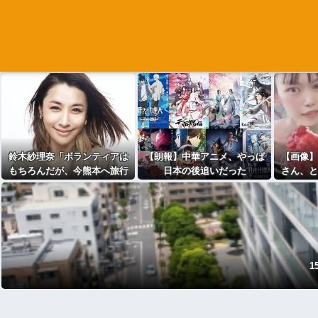
鈴木紗理奈「ボランティアは
【朗報】中華アニメ、やっぱ
【画像】
もちろんだが、今熊本へ旅行
日本の後追いだった
さん、と
に行くことも支援になる」
披露して
1