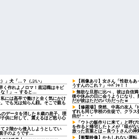
犬）」犬「…？（ぷい」
【画像あり】女さん「性欲もあ
うすんのこれ？」⇒ﾊﾟｼｬ！！
早く作れよノロマ！底辺職はキビ
な！」→ すると…
無欲な旦那に比べ 、彼は自信
後や休みの日に会うようになり、男
。私には高卒で働けと全く気にかけ
だが彼はただのバカだったｗ
た。でも兄は知らん顔。そこで親も
【修羅場】突然、中高の友人「H
ずれも同じ学校の生徒で、クラス委
ームのデータを消した８歳の息子。理
由が・・・
が子供に対して、震えるほど怒り心
「ウトの飯作りに来て」と呼び
を作ると帰宅したトメが「味がな
って２階から侵入しようとしてい
放った言葉とは←良ウトさんの神
ら親子のようです…
【衝撃映像】かもしれない運転