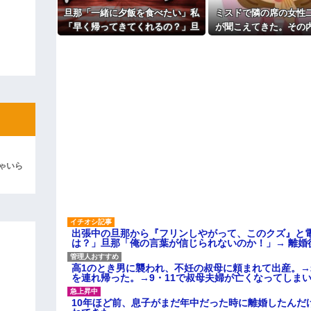
「泥は出てけ！二度と来るな！」結
【警告】社会人「スムージーに
旦那「一緒に夕飯を食べたい」私
ミスドで隣の席の女性
ね〜」→ 結果…
彼「ちっ！」私「」
「早く帰ってきてくれるの？」旦
が聞こえてきた。その
職場の貸本の習慣が、本を大事
那「そうじゃないんだ」→続いた
那と離婚したくてでっち
主な税金の成り立ちを調べてみ
逆切れ。「何クラクション鳴らして
言葉に思わず絶句して…
証拠を...
らｗｗｗｗｗ(※画像あり)
女子のこの動画、すげえええええｗ
車線を制限速度で走った結果
くる
やらかす←あまり悲しませないでく
ゃいら
出張中の旦那から『フリンしやがって、このクズ』と
は？」旦那「俺の言葉が信じられないのか！」→ 離婚
高1のとき男に襲われ、不妊の叔母に頼まれて出産。
を連れ帰った。→9・11で叔母夫婦が亡くなってしま
10年ほど前、息子がまだ年中だった時に離婚したんだ