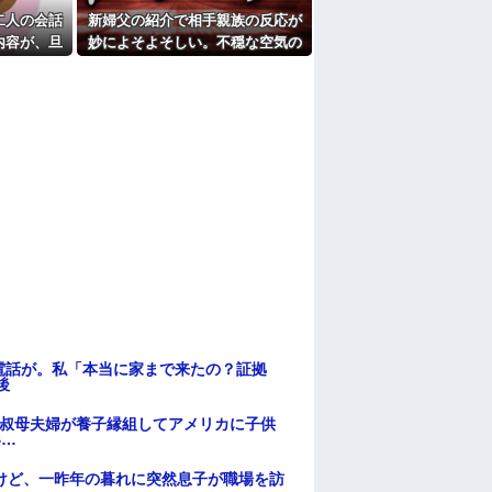
キウイ皮ごと入れよ。これ美容にいいんだよ
二人の会話
新婦父の紹介で相手親族の反応が
内容が、旦
妙によそよそしい。不穏な空気の
にしないおばさんのせいで無くなった
上げのDV
まま始まった結婚式で、まさかの
たよ
事実が明らかに…
電話が。私「本当に家まで来たの？証拠
後
→叔母夫婦が養子縁組してアメリカに子供
い…
けど、一昨年の暮れに突然息子が職場を訪