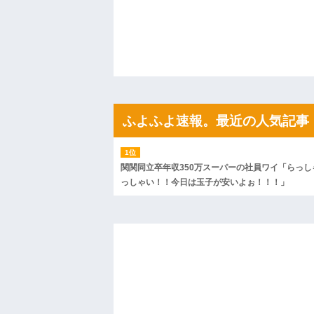
たから、開けてみようとしただけ☆』義兄
果・・・
私「初めて飲む味だけどなんのお茶？」
【GIF】JSのカンチョーワロタ
後続車にクラクションを鳴らされ彼氏が
んだ！降りてこいよ！」と怒鳴りだし...
【衝撃】報酬100万円超の治験募集がこち
【ネット騒然】惨殺されたタワマン頂き
ｗｗｗｗｗｗｗｗｗｗ
ふよふよ速報。最近の人気記事
【愕然】白のクラウン俺氏、高速道路左
wwwwwwwwwwww
百年の恋12-899 食べた量を張り合って
【悲報】佐藤輝明・・・２軍でも盛大に
れ
関関同立卒年収350万スーパーの社員ワイ「らっし
っしゃい！！今日は玉子が安いよぉ！！！」