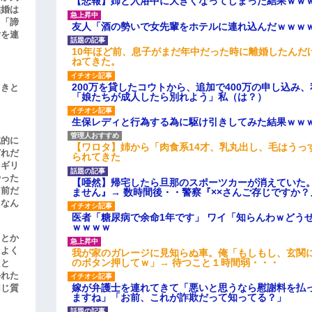
【悲報】姉と入浴中に大きくなってしまった結果ｗｗ
結婚は
、「諦
友人「酒の勢いで女先輩をホテルに連れ込んだｗｗｗ
女を連
10年ほど前、息子がまだ年中だった時に離婚したんだ
ねてきた。
200万を貸したコウトから、追加で400万の申し込み
引きと
「娘たちが成人したら別れよう」私（は？）
生保レディと行為する為に駆け引きしてみた結果ｗｗ
滅的に
【ワロタ】姉から「肉食系14才、乳丸出し、毛はうっ
どれだ
られてきた
リギリ
やった
【唖然】帰宅したら旦那のスポーツカーが消えていた
名前だ
ません』→ 数時間後・・警察『××さんご存じですか？
、なん
医者「糖尿病で余命1年です」 ワイ「知らんわｗどう
ｗｗｗｗ
」とか
をよく
我が家のガレージに見知らぬ車。俺「もしもし、玄関に
のボタン押してｗ」→ 待つこと１時間弱・・・
たと
かれた
嫁が弁護士を連れてきて「悪いと思うなら慰謝料を払っ
同じ質
ますね」「お前、これが詐欺だって知ってる？」