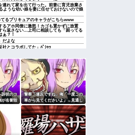
を連れて家を出て行った。前妻に育児放棄さ
するような幼い娘を妻に任せておけないので娘
いてるプリキュアのキャラがこちらwww
するアホ同僚に激怒！カゴも置かずに放置
すら返さない…上司に相談しても「困ってる
はぁ？！
」だよな
社とコラボしてた」ﾊﾟｼｬｯ
するアホ同僚に激怒！カゴも置かずに放置
すら返さない…上司に相談しても「困ってる
はぁ？！
さんがわざとやるはずない」→嫁が毒を飲ま
らえず…
するアホ同僚に激怒！カゴも置かずに放置
すら返さない…上司に相談しても「困ってる
はぁ？！
て私が見ると負けることがすごく多い気がし
へ訴状のコ
警察「違反ですね」俺「一度この
側が名誉毀
車から見てくださいよ」→見通し
達に1年ぶりに会ったら自称毒舌系になってた
までロを挟
の悪い交差点で揉めた結果、まさ
…
かの展開に…
初の100万部割れ 全盛期653万部から98
」が消滅
ことが懐かしくなって恋愛関係のスレを読み
なんだけど別に妄想なんだから妻が何読んで