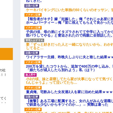
ねてきた。
ケーキバイキングにいた単独の50くらいのオッサン、
【報告者がキチ】嫁「妊娠した」俺『それじゃあ皆に
ホームパーティー→俺『皆に祝えてもらえて良かった
子供の頃、母の弟にイタズラされてて中学に入ってか
部バラしてやる」と脅迫されたので両親に全部話した
妻「ずっと好きだった人と一緒になりたいから、わか
してると…
ワイアラサー主婦、昨晩久しぶりに夫と致した結果ｗ
200万を貸したコウトから、追加で400万の申し込み
「娘たちが成人したら別れよう」私（は？）
の社
い！！
小2の頃、妹と昼寝してたら家が火事になってて気づく
」
ﾋんじゃうよ」って泣いてたら…
童貞俺、宅飲みした女友達2人を家に泊めた結果ｗｗｗ
えてく
【衝撃】ある工場に配属すると、女の人がみんな退職
・・・
で娯楽も少ないからキツイのか…」→ 実際は違った