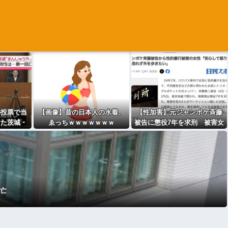
の投票で当
【画像】昔の日本人の水着、
【性加害】元ジャンポケ斉藤
けた茨城・
ゑっちｗｗｗｗｗｗｗ
被告に懲役7年を求刑 被害女
管理委員会
性「安心して眠りたい」「何
も恐れず外を歩きたい」
死亡