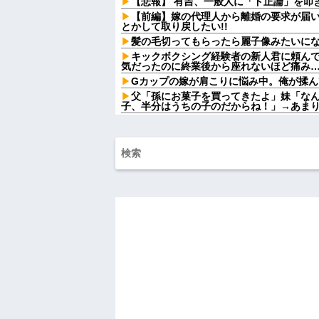
【悲報】 有吉、一般人に「ド正論」を叩
【前編】嫁の代理人から離婚の要求が届いた
とかして取り戻したい!!
髪の毛切ってもらったら麗子像みたいに
キックボクシング経験者の新人君に頼ん
気だったのに終業後から座れないほど痛み
Gカップの嫁が肩こりに悩み中。俺が揉
父「孫にお菓子を買ってきたよ」妹「な
子、半分はうちの子のだからね！」→あま
義父「事故を起こす前に免許を返そうと
ね…」→義父の一言に胸が熱くなって…
派遣「勤務態度悪いので一旦シフト未定
ね」派遣「え」←これｗｗｗｗｗｗ
タイムマシーン3号さん、なんかちょうど
【画像】アナウンサー「え、私がスピー
着るんですか…？ﾑﾁｨ！！」←これはお前らに刺さ
【画像】あのちゃん、最新の太ももがあ
【画像】ワイ「アルファードいいなあ。
りな！」ワイ「金額おかしくね？」←お前
【驚愕】ユーチューバー「撮影で使うか
費でタダ！ｗ」←まさかコレ本気にしてる奴な
w w w w w w w w
ハードオフに売っていた4万4000円のフ
「こんな高いの？ｗｗ」「逆に超安い」
私「ちょっと、人の家の金庫触らないで