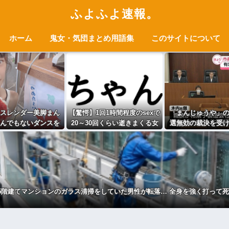
ふよふよ速報。
ホーム
鬼女・気団まとめ用語集
このサイトについて
スレンダー美脚まん
【驚愕】1回1時間程度のsexで
「まんじゅうや」
んでもないダンスを
20～30回くらい逝きまくる女
選無効の裁決を受
しまうｗｗｗｗｗｗ
ｗｗｗｗｗｗｗｗｗwwww
神栖市長 県選挙
ｗ
を訴訟
5階建てマンションのガラス清掃をしていた男性が転落… 全身を強く打って