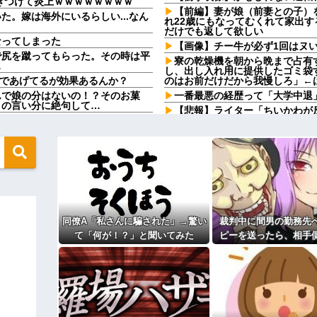
きつけて炎上ｗｗｗｗｗｗｗｗ
【前編】妻が娘（前妻との子）
。嫁は海外にいるらしい...なん
れ22歳にもなってむくれて家出
だけでも返して欲しい
なってしまった
【画像】チー牛が必ず1回はヌ
で尻を蹴ってもらった。その時は平
寮の乾燥機を朝から晩まで占有
…
し、出し入れ用に提供したゴミ袋
んであげてるが効果あるんか？
のはお前だけだから我慢しろ」←
んで娘の分はないの！？そのお菓
一番最悪の経歴って「大学中退
りの言い分に絶句して…
【悲報】ライター「ちいかわが反
思う」私「その決断は立派です
寮の乾燥機を朝から晩まで占有
し、出し入れ用に提供したゴミ袋
にしますね」俺「じゃあ辞めます
のはお前だけだから我慢しろ」←
母「事故だったのよ」家族「母
いいポジションになる
され子どもを失ったのに信じても
ドスケートのピチピチユニフォーム
寮の乾燥機を朝から晩まで占有
るやろw w w w w w w w
し、出し入れ用に提供したゴミ袋
のはお前だけだから我慢しろ」←
まりにもシコすぎる件
勝って欲しいスポーツの試合っ
同僚A「私さんに騙された」→驚い
裁判中に間男の勤務先
買いに行くか」店員「ほいっ見積も
てる
らもそう思うよな？？？？？
て「何が！？」と聞いてみた
ピーを送ったら、相手
高校の同級生で現在28歳の友
ら、この高級時計も車もぜ～んぶ経
損だと猛反発。裁判官
んで縁切った…
んておらんよな？よな？w w w
む事態になって
【悲報】週刊少年ジャンプ、史上
万部に…紙の雑誌「100万部超え
ィギュアがヤバすぎるｗｗｗｗｗｗ
子育てが一段落しふと元カレの
漁ってたのが夫にバレた。不機嫌
よ！」キチママ『そこに金庫があっ
たってよくない？