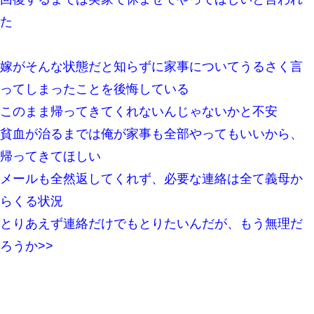
た
新卒の女性社員に1年半ストーカーされていた。俺「マジで怖い」
上司「話をしてみる」→女性社員「実は10数年前に…」
嫁がそんな状態だと知らずに家事についてうるさく言
彼女(37)の情欲がえげつない件ｗｗｗｗｗｗｗ
ってしまったことを後悔している
このまま帰ってきてくれないんじゃないかと不安
同じマンションに住んでる女性が鍵をわかりやすいところに隠し
ている事に気づいた俺「忍びこんでみよう！」→ 結果
貧血が治るまでは俺が家事も全部やってもいいから、
帰ってきてほしい
とっさに女児を捕まえたら変質者扱いされた。母親「あっち行っ
てよ！気持ち悪い！（ｼｯｼｯ」→ 後日、俺を見つけた母親がすっ飛
メールも全然返してくれず、必要な連絡は全て義母か
んできて・・・
らくる状況
【衝撃】職場に入って来た綺麗な新人さんに職場を案内すること
とりあえず連絡だけでもとりたいんだが、もう無理だ
に → 新人「ドンッ！」私「！？」→ 突然、突き飛ばされて左手
の甲を踏みつけられて…
ろうか>>
9月に付き合い始めたけどこの、この人と結婚はないわと判断して
別れた。その元彼が交通事故で重体になっているらしく…