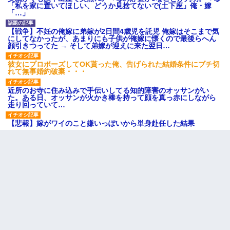
「私を家に置いてほしい、どうか見捨てないで(土下座」俺・嫁
「…」
【戦争】不妊の俺嫁に弟嫁が2日間4歳児を託児 俺嫁はそこまで気
にしてなかったが、あまりにも子供が俺嫁に懐くので最後らへん
顔引きつってた → そして弟嫁が迎えに来た翌日…
彼女にプロポーズしてOK貰った俺、告げられた結婚条件にブチ切
れて無事婚約破棄・・・
近所のお寺に住み込みで手伝いしてる知的障害のオッサンがい
た。ある日、オッサンが火かき棒を持って顔を真っ赤にしながら
走り回っていて…
【悲報】嫁がワイのこと嫌いっぽいから単身赴任した結果