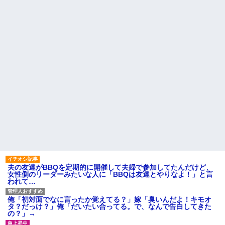
気持ちがわからない
ること。女は許されない」
セミがうるさすぎる。明るく
同窓会で実験、「俺が青年実
なったら即座に爆音で鳴き出し
業家だったら女の子はどういう
て毎日朝4時に叩き起こしにくる
反応をするか」
せいで寝不足だよ
【切実】夫に無理と言われた
大人になっても生まれる前や
私の7年の無視生活、その理由が
赤ちゃんだった頃の記憶がある
コレｗｗｗ
家族が車停める所は石畳でそ
44歳無職です。精神科に通院
こには２台家族の車停めてたん
中で生活保護を受けてます。妻
だけど、中庭の芝生上に知らな
に酷いことばかりしたので離婚
い車が4台停まっていた 父が運転
されそうです。「働くから」
手捕まえ「芝生を弁償して...
「心を入れ替えるから」と言っ
ても信じてもらえません。助け
ハードオフに売っていた4万
て
4000円のフィギュアがヤバすぎ
るｗｗｗｗｗｗ「こんな高い
先生から電話があったんだけ
の？ｗｗ」「逆に超安い」
ど、「～とか～」「～とか考え
て～」と何度も言ってたのが耳
私「ちょっと、人の家の金庫
に残ってしまった
触らないでよ！」キチママ『そ
こに金庫があったから、開けて
主な税金の成り立ちを調べて
みようとしただけ☆』義兄「泥
みたよ
は出てけ！二度と来るな！」結
夫の友達がBBQを定期的に開催して夫婦で参加してたんだけど、
果・・・
女性側のリーダーみたいな人に「BBQは友達とやりなよ！」と言
私「初めて飲む味だけどなん
われて…
のお茶？」彼「ちっ！」私「」
【GIF】JSのカンチョーワロ
俺「初対面でなに言ったか覚えてる？」嫁「臭いんだよ！キモオ
タ
タ？だっけ？」俺「だいたい合ってる。で、なんで告白してきた
後続車にクラクションを鳴ら
の？」→
され彼氏が逆切れ。「何クラク