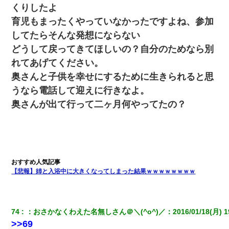
くりしたよ
私「まとめ買いして冷凍ストックしてる」Ａ「ずるい！クレク
育児もまったくやっていなかったですよね、参加
レ！」私「なんでよ」Ａ「ケーチ！バーカ！」→ 後日、Ａ旦那が
凸してきた
してたらそんな発想にならない
どうして戻ってきてほしいの？自分のためなら別
日曜日、会社の窓を見ると同僚の姿。俺（あれ？ディズニーシー
れてあげてください。
じゃ？）→俺電話「今何してんの？」同僚「シーで並んでるこ
と！」俺「会社にいない？」→次の瞬間、すごい鳥肌が立った
奥さんと子供を幸せにするために生きられると思
うなら電話して迎えに行きなよ。
17年飼っていた犬が亡くなった。鼻水垂らし嗚咽する私に、猫が
奥さんが出て行って二ヶ月何やってたの？
近づいて頭突きをしてきて…
【悲報】姉と入浴中に大きくなってしまった結果ｗｗｗｗｗｗｗｗ
74
：
おさかなくわえた名無しさん＠＼(^o^)／
：
2016/01/18(月) 1
>>69