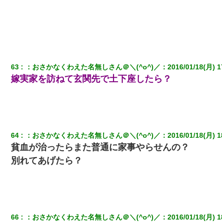
義兄嫁が義実家で「コロナ陽性だったからこのまま療養させて下
さい」と言い出してド修羅場になった
[緊急]ベロベロの女に声をかけて行為してきた結果
【復讐】義兄嫁「生活費、足りない分を貸してほしい」私「貸す
63
：
おさかなくわえた名無しさん＠＼(^o^)／
：
2016/01/18(月) 1
わけないでしょｗｗｗｗ」→ 理由を話したら泣き出して・・私
嫁実家を訪ねて玄関先で土下座したら？
（あまりにも希望通り）
昨日37歳のおばさんと行為したんだけどめちゃくちゃだった
旦那の元カノをSNSで探して写真を保存して顔面評価スレで写真
64
：
おさかなくわえた名無しさん＠＼(^o^)／
：
2016/01/18(月) 1
を晒してた。ほとんどがブスという評価の中で二人ほど意外に好
評価で苦々しく思った
貧血が治ったらまた普通に家事やらせんの？
別れてあげたら？
この母親は娘の黒歴史を掘り出さないと死ぬんか？ 死ぬんか？
【悲報】姉と入浴中に大きくなってしまった結果ｗｗｗｗｗｗｗ
ｗ
66
：
おさかなくわえた名無しさん＠＼(^o^)／
：
2016/01/18(月) 1