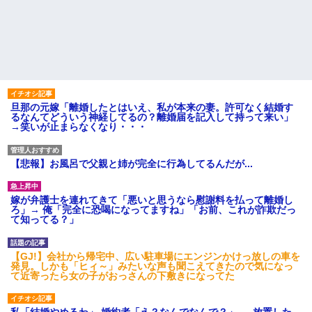
旦那の元嫁「離婚したとはいえ、私が本来の妻。許可なく結婚す
るなんてどういう神経してるの？離婚届を記入して持って来い」
→笑いが止まらなくなり・・・
【悲報】お風呂で父親と姉が完全に行為してるんだが...
嫁が弁護士を連れてきて「悪いと思うなら慰謝料を払って離婚し
ろ」→ 俺「完全に恐喝になってますね」「お前、これが詐欺だっ
て知ってる？」
【GJ!】会社から帰宅中、広い駐車場にエンジンかけっ放しの車を
発見。しかも「ヒィ～」みたいな声も聞こえてきたので気になっ
て近寄ったら女の子がおっさんの下敷きになってた