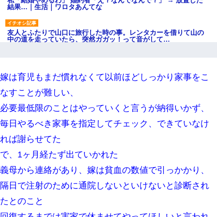
私「結婚やめるわ」 婚約者「え？なんでなんで？」 → 放置した
結果…｜生活｜ワロタあんてな
友人とふたりで山口に旅行した時の事。レンタカーを借りて山の
中の道を走っていたら、突然ガガッ！って音がして…
嫁の妹（26歳）がずっとウチに泊まりに来た結果→俺がヤバイｗ
ｗｗｗｗｗｗｗ
嫁は育児もまだ慣れなくて以前ほどしっかり家事をこ
なすことが難しい、
友人「酒の勢いで女先輩をホテルに連れ込んだｗｗｗｗｗ」俺
「…」
必要最低限のことはやっていくと言うが納得いかず、
毎日やるべき家事を指定してチェック、できていなけ
三年働いてたパートを突然クビになった。しかし元職場の主要取
引先のトップが母方の叔父だったので…
れば謝らせてた
で、1ヶ月経たず出ていかれた
【衝撃】ある工場に配属すると、女の人がみんな退職してしま
う。会社「仕事がハードだし田舎で娯楽も少ないからキツイの
義母から連絡があり、嫁は貧血の数値で引っかかり、
か…」→ 実際は違った
隔日で注射のために通院しないといけないと診断され
たとのこと
【驚愕】私「今まで育てた分のお金返してね(冗談)」息子「はい、
3000万円」→数年後。私「妹が病気になったから援助して欲し
い」→
回復するまでは実家で休ませてやってほしいと言われ