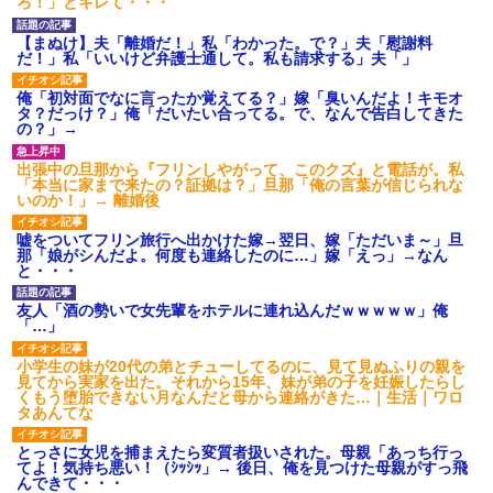
ろ！」とキレて・・・
【まぬけ】夫「離婚だ！」私「わかった。で？」夫「慰謝料
だ！」私「いいけど弁護士通して。私も請求する」夫「」
俺「初対面でなに言ったか覚えてる？」嫁「臭いんだよ！キモオ
タ？だっけ？」俺「だいたい合ってる。で、なんで告白してきた
の？」→
出張中の旦那から『フリンしやがって、このクズ』と電話が。私
「本当に家まで来たの？証拠は？」旦那「俺の言葉が信じられな
いのか！」→ 離婚後
嘘をついてフリン旅行へ出かけた嫁→翌日、嫁「ただいま～」旦
那「娘がシんだよ。何度も連絡したのに…」嫁「えっ」→なん
と・・・
友人「酒の勢いで女先輩をホテルに連れ込んだｗｗｗｗｗ」俺
「…」
小学生の妹が20代の弟とチューしてるのに、見て見ぬふりの親を
見てから実家を出た。それから15年、妹が弟の子を妊娠したらし
くもう堕胎できない月なんだと母から連絡がきた…｜生活｜ワロ
タあんてな
とっさに女児を捕まえたら変質者扱いされた。母親「あっち行っ
てよ！気持ち悪い！（ｼｯｼｯ」→ 後日、俺を見つけた母親がすっ飛
んできて・・・