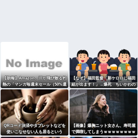
【朗報】Amazon、汗が飛び散る灼
【なぞ】福田監督「新ケロロに福田
熱の「マンガ毎週末セール（50%還
組が出ます！」→爆死 ちいかわの
元）」を開催！
監督「原作に忠実に」→爆売れ
QRコード決済やタブレットなどを
【画像】爆胸ニット女さん、寿司屋
使いこなせない人も居るという
で満喫してしまうｗｗｗｗｗｗｗｗ
話・・・
ｗｗ