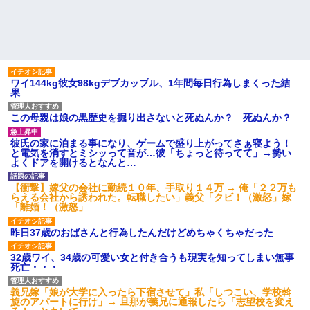
ワイ144kg彼女98kgデブカップル、1年間毎日行為しまくった結
果
この母親は娘の黒歴史を掘り出さないと死ぬんか？ 死ぬんか？
彼氏の家に泊まる事になり、ゲームで盛り上がってさぁ寝よう！
と電気を消すとミシッって音が…彼「ちょっと待ってて」→勢い
よくドアを開けるとなんと…
【衝撃】嫁父の会社に勤続１０年、手取り１４万 → 俺「２２万も
らえる会社から誘われた。転職したい」義父「クビ！（激怒」嫁
「離婚！（激怒」
昨日37歳のおばさんと行為したんだけどめちゃくちゃだった
32歳ワイ、34歳の可愛い女と付き合うも現実を知ってしまい無事
死亡・・・
義兄嫁「娘が大学に入ったら下宿させて」私「しつこい、学校斡
旋のアパートに行け」→ 旦那が義兄に通報したら「志望校を変え