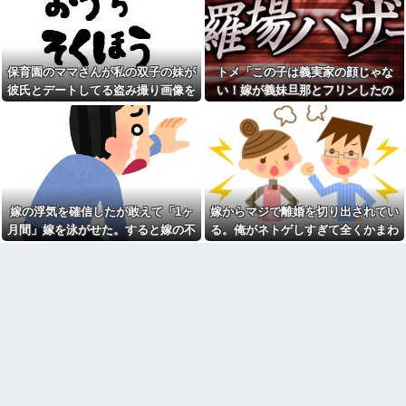
て」と電話してきた。バカトメ
さい義母。モデルハウス巡りを
が、雪の中うちの息子に会いに
報告したら「草刈り誰がするの
来ようとしたらしく...
w」と煽ってきたので…旦那が放
った「一言」に義母オロオロｗ
Aママに嫉妬して喧嘩を売って
ｗ←嫌味を逆手にとった神対応
しまった。私「Aくんをやっつけ
保育園のママさんが私の双子の妹が
トメ「この子は義実家の顔じゃな
すぎる
てきて」息子「わかった」→嫉
彼氏とデートしてる盗み撮り画像を
い！嫁が義妹旦那とフリンしたの
妬に任せた一言が取り返しのつ
【困惑】嫁の手帳に「たかゆ
かない事態を招いて…
き(ハート)」を発見→俺の名前じ
見せて「あとはわかるよね？とりあ
よ！」私「DNA鑑定します？」義妹
ゃない件についてｗｗｗｗ
岡田斗司夫「人間の本音とし
えず5万を家に持ってきて」と脅し
旦那「もちろんです」→結果…
てブサイクを見たら不愉快にな
飲酒強要・スーパーで盗み・
てきた
る。この責任をどうとるんだ」
反社自慢の毒叔母一家。法事で
も虚偽の金銭要求と暴力で脅さ
【画像】お前らこの超美人容
れトラウマに…祖母の死をきっ
疑者が、整形か否か判定し
かけに恐怖の親戚と「永久絶
て！！→画像がこちらw w w w
縁」を決意←自分の身の安全を
w w w w w w
嫁の浮気を確信したが敢えて「1ヶ
嫁からマジで離婚を切り出されてい
最優先にして大正解
【衝撃】浅田真央ちゃんの婚
月間」嫁を泳がせた。すると嫁の不
る。俺がネトゲしすぎて全くかまわ
ジャンポケ斉藤「同意があっ
活条件がこちら←むしろコレは
たんです。本当です。信じて下
倫がトンデモないことに...
なかったのが原因らしく...
普通じゃね？w w w w w w w w
さい」 ←何でこの主張が通ら
【画像】俺たちの姫、佳子さ
ないの？
まのお気に入りのドレスがこち
生理の予定が８月６日なんだ
らです←コレは可愛過ぎるw w
けど７月２９日にドバッと鮮血
w w w w w w
でたから生理かな？って思った
【速報】ルフィの幹部、懲役
のよね
20年に決定する←コレは妥当
盆正月に夫の実家に長時間滞
か？？？？？？？
在しなきゃいけないのが苦痛。
全国展開の安価な外食チェー
私「貴方は私の実家を早々に退
ンには全く魅力を感じない。ど
散する。私もそうしていいは
こにでもあるような店選ぶ人の
ず」夫「それは男だから許され