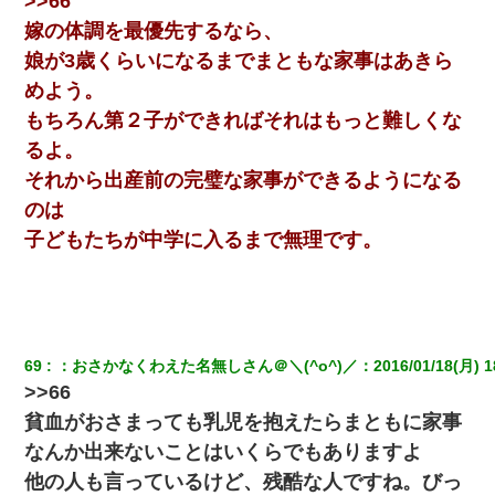
>>66
嫁の体調を最優先するなら、
嫁が涙声で『会いたいね』とか言っているのが聞こえた。俺「こ
娘が3歳くらいになるまでまともな家事はあきら
んな時間に誰と電話してんの？」嫁「ごめんなさい…！（大号
泣」俺（キターー）→
めよう。
もちろん第２子ができればそれはもっと難しくな
クラスで一人無口で誰とも話さない男子がいた。→修学旅行に来
るよ。
なかったその男子に女子達がお土産を渡した。5分後…
それから出産前の完璧な家事ができるようになる
のは
居酒屋にて。兄の紹介者「お酒飲みなって」私「未成年なので無
理です！」酷すぎるワードの連発で、耐えきれず店員に5千円を渡
子どもたちが中学に入るまで無理です。
し「お勘定です。逃がして下さい」その後、録音内容を父に聞か
せたら...
妊娠中に「おいこのブタ女！てめー席譲れ！」と絡まれ腹を殴る
真似された。泣きながら夫に話すと一年後に…
69
：
おさかなくわえた名無しさん＠＼(^o^)／
：
2016/01/18(月) 1
>>66
【驚愕】5000円でＪＫと行為してきたが後悔しかない…
貧血がおさまっても乳児を抱えたらまともに家事
なんか出来ないことはいくらでもありますよ
32歳ワイ、34歳の可愛い女と付き合うも現実を知ってしまい無事
死亡・・・
他の人も言っているけど、残酷な人ですね。びっ