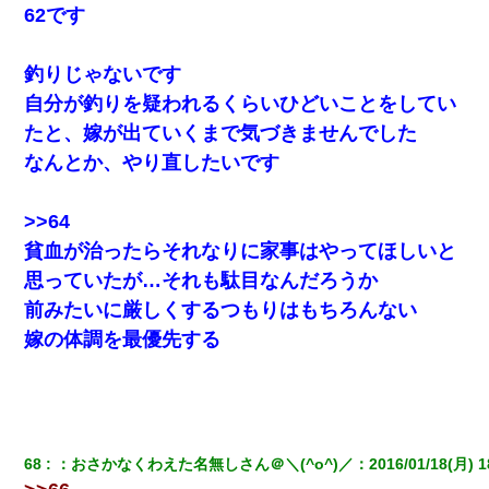
62です
元夫の連れ子「俺の結婚式の時くらい、母親としての責任を果た
そうとは思わないのか！」→どうも連れ子は…
釣りじゃないです
彼女との行為を録画した結果→衝撃の事実が判明したｗｗｗｗｗ
自分が釣りを疑われるくらいひどいことをしてい
ｗ
たと、嫁が出ていくまで気づきませんでした
なんとか、やり直したいです
転職先が決まったので退職の意思を伝えたら。上司「無責任」
「簡単には辞めさせない」私（どうせ辞めるし…）→ 思いっきり
反論をしてみた
>>64
貧血が治ったらそれなりに家事はやってほしいと
【悲報】嫁がワイのこと嫌いっぽいから単身赴任した結果
思っていたが…それも駄目なんだろうか
前みたいに厳しくするつもりはもちろんない
嘘をついてフリン旅行へ出かけた嫁→翌日、嫁「ただいま～」旦
那「娘がシんだよ。何度も連絡したのに…」嫁「えっ」→なん
嫁の体調を最優先する
と・・・
ワイアラサー主婦、昨晩久しぶりに夫と致した結果ｗｗｗｗｗ
義兄嫁「娘が大学に入ったら下宿させて」私「しつこい、学校斡
68
：
おさかなくわえた名無しさん＠＼(^o^)／
：
2016/01/18(月) 1
旋のアパートに行け」→ 旦那が義兄に通報したら「志望校を変え
ろ！」とキレて・・・