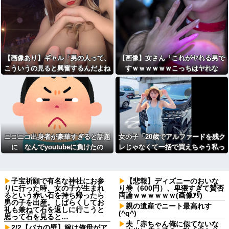
【画像あり】ギャル「男の人って、
【画像】女さん「これがヤれる男で
こういうの見ると興奮するんだよね
すｗｗｗｗｗｗこっちはヤれな
笑
」ﾊﾟｼｬ
い････」⇒！
ニコニコ出身者が豪華すぎると話題
女の子「20歳でアルファードを残ク
に なんでyoutubeに負けたの
レじゃなくて一括で買えちゃう私っ
か・・・
て素敵」
子宝祈願で有名な神社にお参
【悲報】ディズニーのおいな
りに行った時、女の子が生まれ
り巻（600円）、卑猥すぎて賛否
るという赤い石を持ち帰ったら
両論ｗｗｗｗｗｗ(画像ｱﾘ)
男の子を出産。しばらくしてお
親の遺産でニート最高れす
礼も兼ねて石を返しに行こうと
(^q^)
思って石を見ると…
夫「赤ちゃん俺に似てないな
2/2【バカの壁】嫁は俺母がア