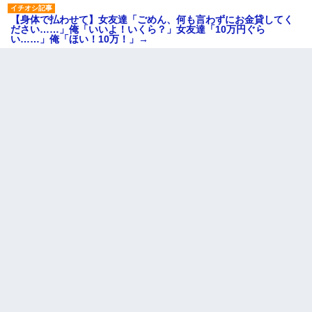
【身体で払わせて】女友達「ごめん、何も言わずにお金貸してく
ださい……」俺「いいよ！いくら？」女友達「10万円ぐら
い……」俺「ほい！10万！」→