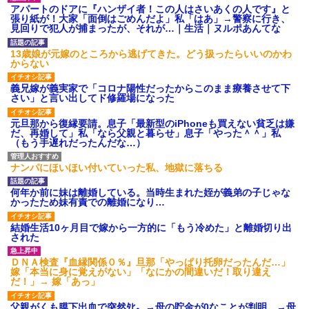
ション鳴らしてんだ！降りてこ
アパートのドアに『ハンザイ者！この人はさいあくの人です』と
いよ！」と怒鳴りだし...
張り紙が！大家「面倒はごめんだよ」私「はあ」→警察に行き、
【衝撃】報酬100万円超の治験
見回りで犯人が捕まったが、それが…｜生活｜ヌルポあんてな
募集がこちらｗｗｗｗｗ(※画像
あり)
13歳娘が元嫁のところから逃げてきた。どう扱ったらいいのかわ
【ネット騒然】惨殺されたタ
からない
ワマン頂き女子のこの動画、す
げえええええｗｗｗｗｗｗｗｗ
義兄嫁が義実家で「コロナ陽性だったからこのまま療養させて下
ｗｗｗ
さい」と言い出してド修羅場になった
【愕然】白のクラウン俺氏、
高速道路左車線を制限速度で走
元旦那から復縁要請。息子「最新型のiPhoneも買えない貧乏は嫌
った結果wwwwwwwwwwww
だ、再婚して」私「なら父親と暮らせ」息子「やった＾＾」私
百年の恋12-899 食べた量を
（もう手遅れだったんだな…）
張り合ってくる
【悲報】佐藤輝明・・・２軍
ナンパにほいほい付いていった私、地獄に落ちる
でも盛大にやらかす←あまり悲
しませないでくれ
何年か前に妹は離婚している。当時生まれた姪が義弟の子じゃな
かったため妹有責での離婚になり…
結婚生活10ヶ月目で嫁から一方的に「もう冷めた」と離婚切り出
された
ＤＮＡ検査『血縁関係０％』旦那「やっぱり托卵だったんだ…」
嫁「本当に身に覚えがない」「なにかの間違いだ！取り違え
だ！」→ 嫁「あっ」
父親がくも膜下出血で突然ﾀﾋ。→母の貯金が0なことが判明。→母