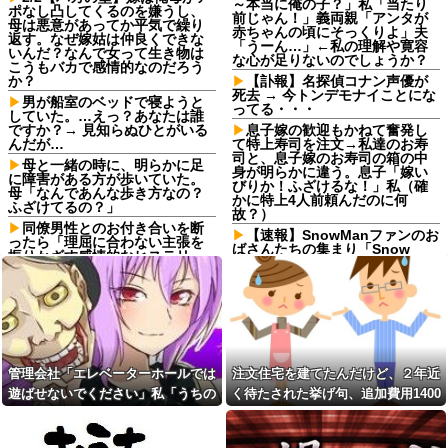
～本当に俺の子？」私「当たり
ポなし凸してくるのを嫌うし、
前じゃん！」義両親「アンタが
母は悪意があってか平気で繰り
赤ちゃんの頃にそっくりよ」夫
返す。なぜ嫁姑は仲良くできな
「うーん…」←私の理解や寛容
いんだ？なんで女って生き物は
な心が足りないのでしょうか？
こうもバカで感情的なのだろう
か？
【訃報】名探偵コナン声優が
死去 → 今トンデモナイことにな
男が船室のベッドで寝ようと
ってる・・・
していた。…えっ？あなたは誰
ですか？→ 見知らぬひとがいる
息子嫁の歓迎もかねて奮発し
んだが…
て特上寿司を注文→私達のお寿
司と、息子嫁のお寿司の箱の中
母と一緒の時に、明らかに足
身が明らかに違う。息子「嫁い
に障害がある方が歩いていた。
びりか！ふざけるな！」私（確
母「なんであんな歩き方なの？
かに特上4人前頼んだのに何
ふざけてるの？」
故？）
同僚男性とのお付き合いを断
【速報】SnowManファンのお
ったら「理屈に合わない主張を
ばさんたちの集まり「Snow
振りかざす感情的なヒステリー
Woman」、ライブ開催決定！！
女」と言いふらされて・・・
（※動画あり）他
姉「下着に違和感がある！イ
【動画】手術中に熊本地震直
タズラしたでしょ！？」俺「し
撃やばすぎ
てないよ」←姉が寝ている間に
イタズラしたと勘違いされてい
【動画】手術中に熊本地震直
るのだが・・・
撃やばすぎ
【人工障がい者】 甥(28)「両
100均のレジで「白ありません
管理会社「エレベーターホールでは
注文住宅を建てたんだけど、２年近
親が亡くなったんで僕のこと引
か？」と質問し、列をストップ
遊ばせないでください」私「うちの
く待たされた挙げ句、追加費用1400
き取ってほしいんですけど！」
させてニヤニヤする迷惑サラリ
なんでいい年したヒキニートを
ーマン！並んでいる客の苛立ち
子じゃないんですけど…」→まさか
万請求された。流石におかしいよ
引き取らなきゃいけないんだ...
を楽しむ底意地の悪さに激怒
の展開になり…
ね？
長男嫁が「お姉ちゃん助け
「隣に早く家建てろ」とうる