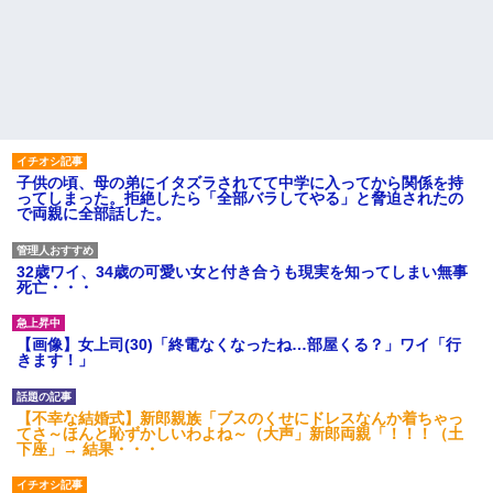
子供の頃、母の弟にイタズラされてて中学に入ってから関係を持
ってしまった。拒絶したら「全部バラしてやる」と脅迫されたの
で両親に全部話した。
32歳ワイ、34歳の可愛い女と付き合うも現実を知ってしまい無事
死亡・・・
【画像】女上司(30)「終電なくなったね…部屋くる？」ワイ「行
きます！」
【不幸な結婚式】新郎親族「ブスのくせにドレスなんか着ちゃっ
てさ～ほんと恥ずかしいわよね～（大声」新郎両親「！！！（土
下座」→ 結果・・・