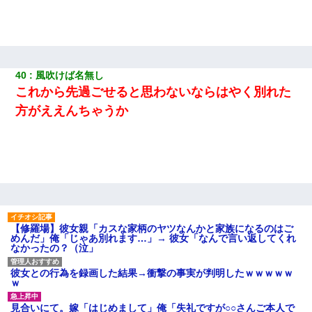
40
風吹けば名無し
これから先過ごせると思わないならはやく別れた
方がええんちゃうか
【修羅場】彼女親「カスな家柄のヤツなんかと家族になるのはご
めんだ」俺「じゃあ別れます…」→ 彼女「なんで言い返してくれ
なかったの？（泣」
彼女との行為を録画した結果→衝撃の事実が判明したｗｗｗｗｗ
ｗ
見合いにて。嫁「はじめまして」俺「失礼ですが○○さんご本人で