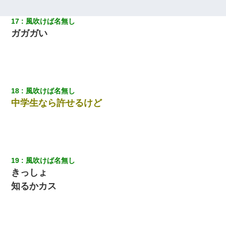
【ワロタ】姉から「肉食系14才、乳丸出し、毛はうっすら生えか
け」というタイトルで画像が送られてきた
17
風吹けば名無し
ガガガい
【まぬけ】夫「離婚だ！」私「わかった。で？」夫「慰謝料
だ！」私「いいけど弁護士通して。私も請求する」夫「」
日航機墜落事故の「ここからは日本語で大丈夫ですよ〜」の絶望
感がヤバイ・・・
18
風吹けば名無し
中学生なら許せるけど
13歳娘が元嫁のところから逃げてきた。どう扱ったらいいのかわ
からない
男だけどリベンジポノレノの被害者になって未だに人生が立ち直
せない
19
風吹けば名無し
きっしょ
高1のとき男に襲われ、不妊の叔母に頼まれて出産。→叔母夫婦が
知るかカス
養子縁組してアメリカに子供を連れ帰った。→9・11で叔母夫婦が
亡くなってしまい…
兄の新しい嫁がやらかしすぎて辛い。当たり前のように実家や姪