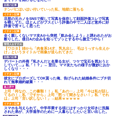
ｗｗｗ
【愕然】白のクラウン俺氏、
ナンパにほいほい付いていった私、地獄に落ちる
高速道路左車線を制限速度で走
った結果wwwwwwwwwwww
旦那の元カノをSNSで探して写真を保存して顔面評価スレで写真
百年の恋12-899 食べた量を
を晒してた。ほとんどがブスという評価の中で二人ほど意外に好
張り合ってくる
評価で苦々しく思った
【悲報】佐藤輝明・・・２軍
でも盛大にやらかす←あまり悲
全く親しくないママ友Aから突然「飲み会しよう」と誘われたがお
しませないでくれ
断りした。後日Aの企みを知ってゾッとするやら腹立つやら！
【ワロタ】姉から「肉食系14才、乳丸出し、毛はうっすら生えか
け」というタイトルで画像が送られてきた
デパートの外商『私さんだと名乗る女が、ツケで宝石を買おうと
していて…』私「！？」→ 翌日。ママ友たちの様子が微妙におか
しくなり・・・
彼女にプロポーズしてOK貰った俺、告げられた結婚条件にブチ切
れて無事婚約破棄・・・
上司「何なの、この書類！！」私「あの‥」上司「今は私が話し
てるの！」私「ですから」上司「黙って聞きなさい！」私「それ
は」上司「言い訳しない！」→結果ｗｗｗｗｗ
スマホを与えられて、中学卒業する頃にはすっかり女叩きに洗脳
された弟が、大学進学のために一人暮らししたいと言い出した。