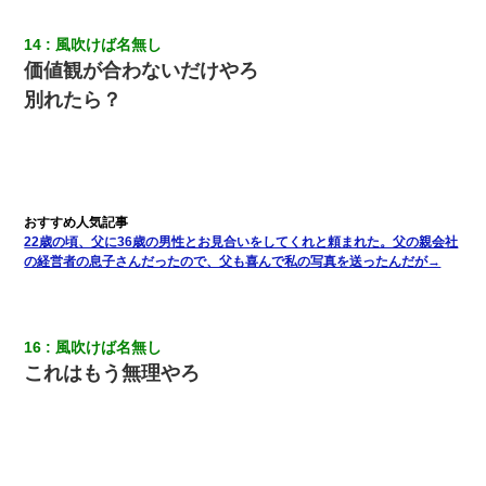
14
風吹けば名無し
義兄嫁が義実家で「コロナ陽性だったからこのまま療養させて下
さい」と言い出してド修羅場になった
価値観が合わないだけやろ
別れたら？
ナンパにほいほい付いていった私、地獄に落ちる
嘘をついてフリン旅行へ出かけた嫁→翌日、嫁「ただいま～」旦
那「娘がシんだよ。何度も連絡したのに…」嫁「えっ」→なん
と・・・
22歳の頃、父に36歳の男性とお見合いをしてくれと頼まれた。父の親会社
の経営者の息子さんだったので、父も喜んで私の写真を送ったんだが→
最近うちの庭に知らない男の人がしょっちゅう入ってくる。それ
を職場で愚痴ったら、同僚男性が怒鳴りつけてきた。
旦那が長男のDNA鑑定をしたら血縁関係0%だった。旦那「やっぱ
16
風吹けば名無し
りウワキしてたんだな…」長男「俺は誰の子供なの？」長女・次
男「ウワキ女！」
これはもう無理やろ
【復讐】義兄嫁「生活費、足りない分を貸してほしい」私「貸す
わけないでしょｗｗｗｗ」→ 理由を話したら泣き出して・・私
（あまりにも希望通り）