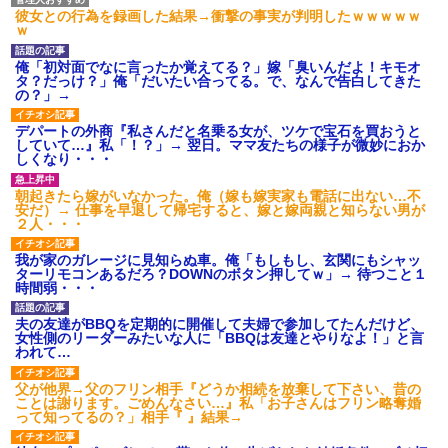
彼女との行為を録画した結果→衝撃の事実が判明したｗｗｗｗｗ
ｗ
俺「初対面でなに言ったか覚えてる？」嫁「臭いんだよ！キモオ
タ？だっけ？」俺「だいたい合ってる。で、なんで告白してきた
の？」→
デパートの外商『私さんだと名乗る女が、ツケで宝石を買おうと
していて…』私「！？」→ 翌日。ママ友たちの様子が微妙におか
しくなり・・・
朝起きたら嫁がいなかった。俺（嫁も嫁実家も電話に出ない…不
安だ）→ 仕事を早退して帰宅すると、嫁と嫁両親と知らない男が
２人・・・
我が家のガレージに見知らぬ車。俺「もしもし、玄関にもシャッ
ターリモコンあるだろ？DOWNのボタン押してｗ」→ 待つこと１
時間弱・・・
夫の友達がBBQを定期的に開催して夫婦で参加してたんだけど、
女性側のリーダーみたいな人に「BBQは友達とやりなよ！」と言
われて…
父が他界→父のフリン相手『どうか相続を放棄して下さい、昔の
ことは謝ります。ごめんなさい…』私「お子さんはフリン略奪婚
って知ってるの？」相手『 』結果→