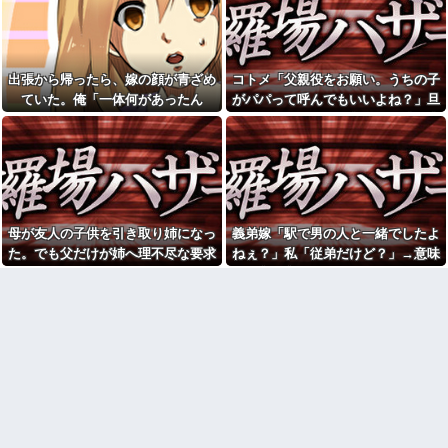
れたんやがこれワイ詰み
を暴露した私。でも旦那が援助
か？？？？？？？
したいと言い出して…ｗｗｗ
警察「違反ですね」俺「一度
娘は幼稚園児で、娘と仲良し
この車から見てくださいよ」→
のお友達には知的障害がありま
見通しの悪い交差点で揉めた結
す そしてこの知的障害のあるお
出張から帰ったら、嫁の顔が青ざめ
コトメ「父親役をお願い。うちの子
果、まさかの展開に…
子さんが、娘を殴るのです 「も
ていた。俺「一体何があったん
がパパって呼んでもいいよね？」旦
うあの子と遊ぶな」と娘に言っ
ミスドで隣の席の女性二人の
てもいいものでしょうか？
だ？」嫁「…」→子供たちに話を聞
那「それは無理」→断った途端に大
会話が聞こえてきた。その内容
が、旦那と離婚したくてでっち
彼の母親と初めて食事した時
くと…
騒ぎになり…
上げのDV証拠を...
に彼母が「私ちゃんは結婚した
ら仕事辞める予定なんですって
アラフィフ正社員の男性が若
ね」と言ってきた
い20代の可愛い女の子以外には
挨拶をしない
【画像】福原遥さん、意外と
あるｗ他
私「もう離婚したい」夫「お
母が友人の子供を引き取り姉になっ
義弟嫁「駅で男の人と一緒でしたよ
前は一生俺のために生きろ」→
「今思えばなんであんなに夢
話し合いになるはずが恐ろしい
中になったんやろ…」と思うコ
た。でも父だけが姉へ理不尽な要求
ねぇ？」私「従弟だけど？」→意味
要求を突き付けられて…
ンテンツ
ばかり押し付けていて…
深な言い方をされてウンザリして…
私「毎日何をしてるんです
【画像】思わず保存したくな
か？」同室の女性「実はね…」
る「笑える画像・最高な画像」
→カーテン越しに聞こえていた
貼っていけｗｗｗｗｗ
声の正体が意外すぎて…
【修羅場】不妊と判明した
休日に甥っ子をアポなし託児
夫、前妻の娘に「実の子じゃな
を押し付けてきた兄嫁！「テレ
い！」と訴えた結果ｗｗｗｗ
ビでも見せといてw」と言うので
33歳くらいから太ったせいか
『Gガンダム』を一気見させた結
加齢で＊が緩んだのかチョビッ
果……甥っ子が重度の中二病...
と漏れるようになった
彼氏が『この車』買おうとし
相手がどんなパイプ持ってい
て私とケンカになってるんだけ
るかも知れないのに…