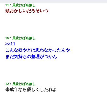
11
風吹けば名無し
頭おかしいだろそいつ
【驚愕】5000円でＪＫと行為してきたが後悔しかない…
ミスした新人(
)に冗談で「行為させてくれたら許してあげる」
って言ったら・・・
15
風吹けば名無し
彼氏家「うちは墨入れるのが伝統だから。お前も彫れ」 → 結果…
>>11
こんな奴やとは思わなかったんや
私は家が貧しくて、手に職をつけようと看護師になった。だけど
まだ気持ちの整理がつかん
卒業を控えた年の1月末、車にひかれて看護師になれなくなった。
見合いにて。嫁「はじめまして」俺「失礼ですが○○さんご本人で
すか？」
12
風吹けば名無し
この母親は娘の黒歴史を掘り出さないと死ぬんか？ 死ぬんか？
未成年なら優しくしたれよ
彼にプロポーズされたんだけど、実は資産家だと知って婚約破棄
した。B子「A男くんと別れたって本当？私が付き合ってもい
い？」