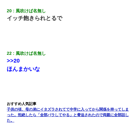
の幼稚園に来る
20
風吹けば名無し
ずっとニートだと思ってた同居の義弟が投資で旦那より稼いでる
イッチ飽きられとるで
とか知らなかった…
小2の頃、妹と昼寝してたら家が火事になってて気づくと逃げ場が
なかった。妹を抱き締めて「ﾀﾋんじゃうよ」って泣いてたら…
22
風吹けば名無し
200万を貸したコウトから、追加で400万の申し込み、私「無理。
>>20
義弟より娘たちが大事」旦那「娘たちが成人したら別れよう」私
（は？）
ほんまかいな
子供の頃、母の弟にイタズラされてて中学に入ってから関係を持ってしま
った。拒絶したら「全部バラしてやる」と脅迫されたので両親に全部話し
た。