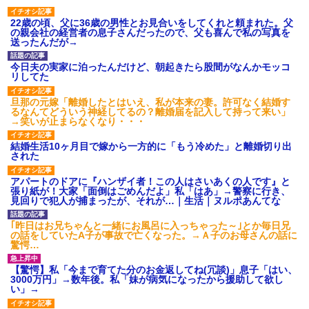
22歳の頃、父に36歳の男性とお見合いをしてくれと頼まれた。父
の親会社の経営者の息子さんだったので、父も喜んで私の写真を
送ったんだが→
今日夫の実家に泊ったんだけど、朝起きたら股間がなんかモッコ
リしてた
旦那の元嫁「離婚したとはいえ、私が本来の妻。許可なく結婚す
るなんてどういう神経してるの？離婚届を記入して持って来い」
→笑いが止まらなくなり・・・
結婚生活10ヶ月目で嫁から一方的に「もう冷めた」と離婚切り出
された
アパートのドアに『ハンザイ者！この人はさいあくの人です』と
張り紙が！大家「面倒はごめんだよ」私「はあ」→警察に行き、
見回りで犯人が捕まったが、それが…｜生活｜ヌルポあんてな
｢昨日はお兄ちゃんと一緒にお風呂に入っちゃった～｣とか毎日兄
の話をしていたA子が事故で亡くなった。→Ａ子のお母さんの話に
驚愕…
【驚愕】私「今まで育てた分のお金返してね(冗談)」息子「はい、
3000万円」→数年後。私「妹が病気になったから援助して欲し
い」→