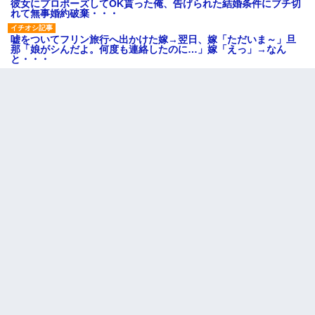
彼女にプロポーズしてOK貰った俺、告げられた結婚条件にブチ切
れて無事婚約破棄・・・
嘘をついてフリン旅行へ出かけた嫁→翌日、嫁「ただいま～」旦
那「娘がシんだよ。何度も連絡したのに…」嫁「えっ」→なん
と・・・