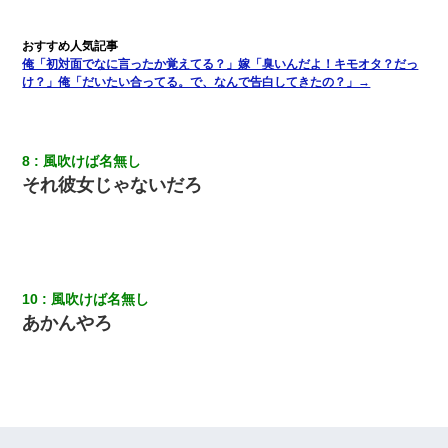
と！」俺「会社にいない？」→次の瞬間、すごい鳥肌が立った
嫁が弁護士を連れてきて「悪いと思うなら慰謝料を払って離婚し
俺「初対面でなに言ったか覚えてる？」嫁「臭いんだよ！キモオタ？だっ
ろ」→ 俺「完全に恐喝になってますね」「お前、これが詐欺だっ
け？」俺「だいたい合ってる。で、なんで告白してきたの？」→
て知ってる？」
【衝撃】ある工場に配属すると、女の人がみんな退職してしま
う。会社「仕事がハードだし田舎で娯楽も少ないからキツイの
8
風吹けば名無し
か…」→ 実際は違った
それ彼女じゃないだろ
私「まとめ買いして冷凍ストックしてる」Ａ「ずるい！クレク
レ！」私「なんでよ」Ａ「ケーチ！バーカ！」→ 後日、Ａ旦那が
凸してきた
10
風吹けば名無し
隣の部屋の住民の母親、オートロックを突破してマンションに入
り込んできたみたいで、ずっとドアの前で喚いてて滅茶苦茶うる
あかんやろ
さかった。
夫に癌の余命宣告。その闘病中に長女から信じられない言葉を受
けた
童貞俺、宅飲みした女友達2人を家に泊めた結果ｗｗｗｗｗｗ