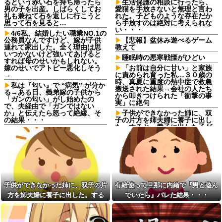
るという赤い石を持ち帰ったら
生活保護の相談に行ったら、
男の子を出産。しばらくしてお
愛猫を手放さないと無理と言わ
礼も兼ねて石を返しに行こうと
れた。子どものような存在だか
思って石を見ると…
ら手放すのは絶対に考えられな
い・・・
4/6私、結婚したい職業NO.1の
公務員なんですけど、嫁が子供
【悲報】盆休み遊べるゲーム
連れて家出した。全く理由は思
教えて
いつかないけど強いてあげると
睡眠時の悪寒戦慄がひどい
すれば母のせいかもしれない。
嫁のせいでアトピー悪化しそう
「お前は自分に甘い」と家族
→
に責められ育った私…３０歳の
時、真夏に重度の熱中症で救急
私は『匂い』で “病気” が分か
搬送された結果→会社の人たち
る→ある日、義弟嫁の子供から
から叩きつけられた「衝撃の事
「ガンの匂い」がし始めたの
実」に絶句
で、夫経由で「ガンではない
か」と伝えたら怒って絶縁、そ
子供ができなかった姉に、双
の結果・・・
子の片方を姉夫婦に養子に出し
た。すると、養子に出した子が
シャウエッセン公式、またこ
すごく礼儀正しくてビックリ
ういうのでいい丼をポスト
「お前は自分に甘い」と家族
ダイアンのじゃない方がユー
に責められ育った私…３０歳の
スケさんになってしまっている
時、真夏に重度の熱中症で救急
という事実←これ
搬送された結果→会社の人たち
女「43億円注文して………キ
から叩きつけられた「衝撃の事
ャンセルっと！」←こいつの目
実」に絶句
子供ができなかった姉に、双子の片
有給使って旦那に内緒で『男と遊ん
的
【悔しい】トメ「嫁子のお父
方を姉夫婦に養子に出した。する
でいたら』バレた結果・・・
【画像】愛知の半グレ、怖す
さんそんなに頑張ってるのにボ
ぎる→御尊顔がこちら…
ーナスが減ったり大変ねぇ」私
と、養子に出した子がすごく礼儀正
の自慢の父をバカにし始めた→
【驚愕】マチアプで会った外
しくてビックリ
国人からまさかの『こう』言わ
【結婚式当日に】義妹の不倫