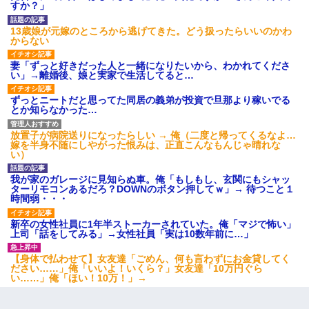
すか？」
13歳娘が元嫁のところから逃げてきた。どう扱ったらいいのかわ
からない
妻「ずっと好きだった人と一緒になりたいから、わかれてくださ
い」→離婚後、娘と実家で生活してると…
ずっとニートだと思ってた同居の義弟が投資で旦那より稼いでる
とか知らなかった…
放置子が病院送りになったらしい → 俺（二度と帰ってくるなよ…
嫁を半身不随にしやがった恨みは、正直こんなもんじゃ晴れな
い）
我が家のガレージに見知らぬ車。俺「もしもし、玄関にもシャッ
ターリモコンあるだろ？DOWNのボタン押してｗ」→ 待つこと１
時間弱・・・
新卒の女性社員に1年半ストーカーされていた。俺「マジで怖い」
上司「話をしてみる」→女性社員「実は10数年前に…」
【身体で払わせて】女友達「ごめん、何も言わずにお金貸してく
ださい……」俺「いいよ！いくら？」女友達「10万円ぐら
い……」俺「ほい！10万！」→