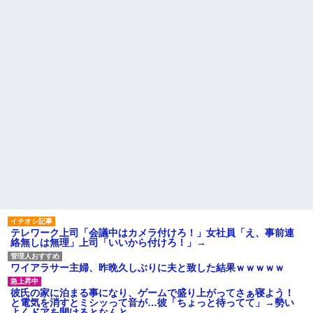
どｗｗｗｗｗｗ
高校３年生の女です。家が嫌
【うわぁ】 都営団地住み、年
いすぎて家を出て現在養護施設
収10万円上げると「大変なこ
で暮らしています
と」になるｗｗｗｗｗｗｗ
主な税金の成り立ちを調べて
ハードオフに売っていた4万
みたよ
4000円のフィギュアがヤバすぎ
るｗｗｗｗｗｗ「こんな高い
の？ｗｗ」「逆に超安い」
私「ちょっと、人の家の金庫
触らないでよ！」キチママ『そ
こに金庫があったから、開けて
みようとしただけ☆』義兄「泥
は出てけ！二度と来るな！」結
果・・・
私「初めて飲む味だけどなん
のお茶？」彼「ちっ！」私「」
【GIF】JSのカンチョーワロ
タ
後続車にクラクションを鳴ら
され彼氏が逆切れ。「何クラク
ション鳴らしてんだ！降りてこ
テレワーク上司「会議中はカメラ付けろ！」女社員「え、事前連
いよ！」と怒鳴りだし...
絡無しは無理」上司「いいから付けろ！」→
【衝撃】報酬100万円超の治験
募集がこちらｗｗｗｗｗ(※画像
ワイアラサー主婦、昨晩久しぶりに夫と致した結果ｗｗｗｗｗ
あり)
【ネット騒然】惨殺されたタ
彼氏の家に泊まる事になり、ゲームで盛り上がってさぁ寝よう！
ワマン頂き女子のこの動画、す
と電気を消すとミシッって音が…彼「ちょっと待ってて」→勢い
げえええええｗｗｗｗｗｗｗｗ
よくドアを開けるとなんと…