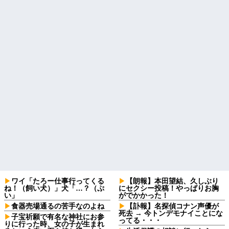
ワイ「たろー仕事行ってくる
【朗報】本田望結、久しぶり
ね！（飼い犬）」犬「…？（ぷ
にセクシー投稿！やっぱりお胸
い」
がでかかった！
食器売場通るの苦手なのよね
【訃報】名探偵コナン声優が
死去 → 今トンデモナイことにな
子宝祈願で有名な神社にお参
ってる・・・
りに行った時、女の子が生まれ