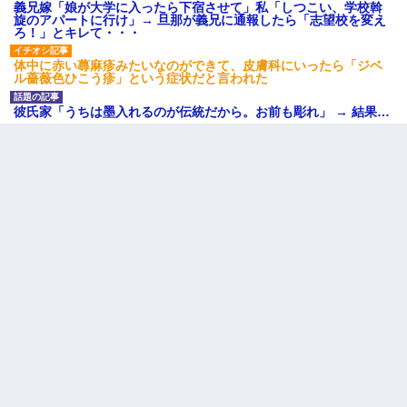
義兄嫁「娘が大学に入ったら下宿させて」私「しつこい、学校斡
旋のアパートに行け」→ 旦那が義兄に通報したら「志望校を変え
ろ！」とキレて・・・
体中に赤い蕁麻疹みたいなのができて、皮膚科にいったら「ジベ
ル薔薇色ひこう疹」という症状だと言われた
彼氏家「うちは墨入れるのが伝統だから。お前も彫れ」 → 結果…