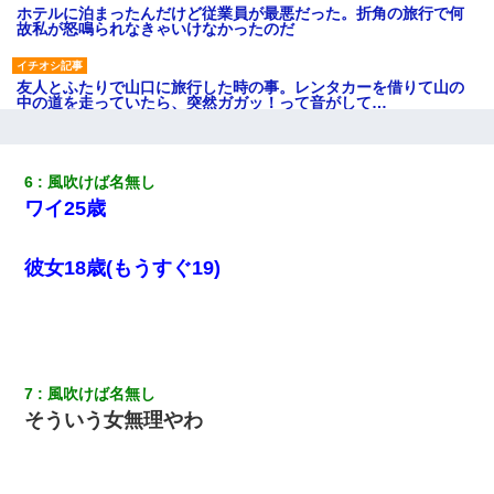
ホテルに泊まったんだけど従業員が最悪だった。折角の旅行で何
故私が怒鳴られなきゃいけなかったのだ
友人とふたりで山口に旅行した時の事。レンタカーを借りて山の
中の道を走っていたら、突然ガガッ！って音がして…
全く親しくないママ友Aから突然「飲み会しよう」と誘われたがお
断りした。後日Aの企みを知ってゾッとするやら腹立つやら！
6
風吹けば名無し
ワイ25歳
医者「糖尿病で余命1年です」 ワイ「知らんわｗどうせ死ぬなら
食べる量増やすわｗ」→結果ｗｗｗｗｗ
彼女18歳(もうすぐ19)
同じマンションに住んでる女性が鍵をわかりやすいところに隠し
ている事に気づいた俺「忍びこんでみよう！」→ 結果
【驚愕】私「今まで育てた分のお金返してね(冗談)」息子「はい、
7
風吹けば名無し
3000万円」→数年後。私「妹が病気になったから援助して欲し
い」→
そういう女無理やわ
日曜日、会社の窓を見ると同僚の姿。俺（あれ？ディズニーシー
じゃ？）→俺電話「今何してんの？」同僚「シーで並んでるこ