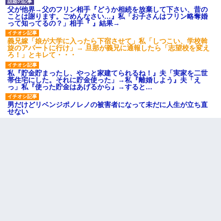
父が他界→父のフリン相手『どうか相続を放棄して下さい、昔の
ことは謝ります。ごめんなさい…』私「お子さんはフリン略奪婚
って知ってるの？」相手『 』結果→
義兄嫁「娘が大学に入ったら下宿させて」私「しつこい、学校斡
旋のアパートに行け」→ 旦那が義兄に通報したら「志望校を変え
ろ！」とキレて・・・
私『貯金貯まったし、やっと家建てられるね！』夫「実家を二世
帯住宅にした。それに貯金使った」→私『離婚しよう』夫「え
っ」私『使った貯金はあげるから』→すると…
男だけどリベンジポノレノの被害者になって未だに人生が立ち直
せない