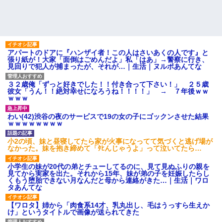
アパートのドアに『ハンザイ者！この人はさいあくの人です』と
張り紙が！大家「面倒はごめんだよ」私「はあ」→警察に行き、
見回りで犯人が捕まったが、それが…｜生活｜ヌルポあんてな
３２歳俺「ずっと好きでした！！付き合って下さい！」 ２５歳
彼女「うん！！絶対幸せになろうね！！！！」 → ７年後ｗｗ
ｗｗｗ
わい(42)渋谷の夜のサービスで19の女の子にゴックンさせた結果
ｗｗｗｗｗｗｗｗ
小2の頃、妹と昼寝してたら家が火事になってて気づくと逃げ場が
なかった。妹を抱き締めて「ﾀﾋんじゃうよ」って泣いてたら…
小学生の妹が20代の弟とチューしてるのに、見て見ぬふりの親を
見てから実家を出た。それから15年、妹が弟の子を妊娠したらし
くもう堕胎できない月なんだと母から連絡がきた…｜生活｜ワロ
タあんてな
【ワロタ】姉から「肉食系14才、乳丸出し、毛はうっすら生えか
け」というタイトルで画像が送られてきた