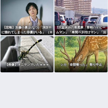
【悲報】加藤小夏(おなつ)「演技中
3大盆休みの害悪車「常時ハイビー
に惚れてしまった俳優がいる」 （※
ムマン」「車間ベタ付けマン」「法
動画あり）
定速度絶対遵守マン」
【画像】オニヤンマいたｗｗｗ
シカ「全部喰った」 祭り中止