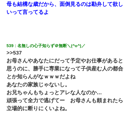
【修羅場】彼女親「カスな家柄のヤツなんかと家族になるのはご
母も結構な歳だから、面倒見るのは勘弁して欲し
めんだ」俺「じゃあ別れます…」→ 彼女「なんで言い返してくれ
なかったの？（泣」
いって言ってるよ
三年働いてたパートを突然クビになった。しかし元職場の主要取
引先のトップが母方の叔父だったので…
【GJ!】会社から帰宅中、広い駐車場にエンジンかけっ放しの車を
539
名無しの心子知らず＠無断＼(^o^)／
発見。しかも「ヒィ～」みたいな声も聞こえてきたので気になっ
>>537
て近寄ったら女の子がおっさんの下敷きになってた
お母さんやあなたにだって予定やお仕事があると
思うのに、勝手に専業になって子供産む人の都合
9月に付き合い始めたけどこの、この人と結婚はないわと判断して
別れた。その元彼が交通事故で重体になっているらしく…
とか知らんがなｗｗｗだよね
あなたの家族じゃないし。
彼女との行為を録画した結果→衝撃の事実が判明したｗｗｗｗｗ
お兄ちゃんもちょっとアレな人なのか…
ｗ
頑張って全力で逃げてー お母さんも頼まれたら
立場的に断りにくいよね。