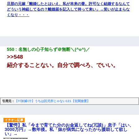
旦那の元嫁「離婚したとはいえ、私が本来の妻。許可なく結婚するなんて
どういう神経してるの？離婚届を記入して持って来い」→笑いが止まらな
くなり・・・
550
名無しの心子知らず＠無断＼(^o^)／
>>548
紹介することない。自分で調べろ、でいい。
引用元：
【ｲｲ加減ﾆ汁】うちは託児所じゃない121【玄関放置】
【驚愕】私「今まで育てた分のお金返してね(冗談)」息子「はい、
3000万円」→数年後。私「妹が病気になったから援助して欲し
い」→