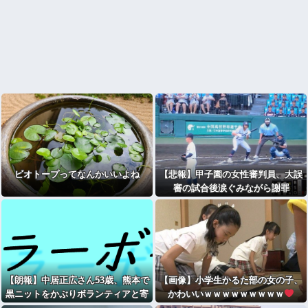
ビオトープってなんかいいよね
【悲報】甲子園の女性審判員、大誤
審の試合後涙ぐみながら謝罪
【朗報】中居正広さん53歳、熊本で
【画像】小学生かるた部の女の子、
黒ニットをかぶりボランティアと寄
かわいいｗｗｗｗｗｗｗｗｗ
付をしている模様