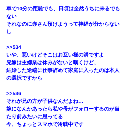
ワイ144kg彼女98kgデブカップル、1年間毎日行為しまくった結
果
車で10分の距離でも、日頃は全然うちに来るでも
ない
22歳の頃、父に36歳の男性とお見合いをしてくれと頼まれた。父
それなのに赤さん預けようって神経が分からない
の親会社の経営者の息子さんだったので、父も喜んで私の写真を
送ったんだが→
し
嫁が涙声で『会いたいね』とか言っているのが聞こえた。俺「こ
>>534
んな時間に誰と電話してんの？」嫁「ごめんなさい…！（大号
泣」俺（キターー）→
いや、悪いけどそこはお互い様の溝ですよ
兄嫁は主婦業は休みがないと嘆くけど、
我が家のガレージに見知らぬ車。俺「もしもし、玄関にもシャッ
結婚した途端に仕事辞めて家庭に入ったのは本人
ターリモコンあるだろ？DOWNのボタン押してｗ」→ 待つこと１
時間弱・・・
の選択ですから
ケーキバイキングにいた単独の50くらいのオッサン、強烈だっ
>>536
た。
それが兄の方が子供なんだよね…
嫁になんかあったら私や母がフォローするのが当
【ワロタ】姉から「肉食系14才、乳丸出し、毛はうっすら生えか
け」というタイトルで画像が送られてきた
たり前みたいに思ってる
今、ちょっとスマホで冷戦中です