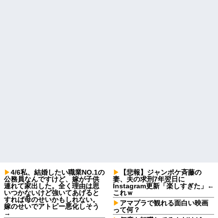
4/6私、結婚したい職業NO.1の
【悲報】ジャンポケ斉藤の
公務員なんですけど、嫁が子供
妻、夫の求刑7年翌日に
連れて家出した。全く理由は思
Instagram更新「楽しすぎた」←
いつかないけど強いてあげると
これｗ
すれば母のせいかもしれない。
アマプラで観れる面白い映画
嫁のせいでアトピー悪化しそう
って何？
→