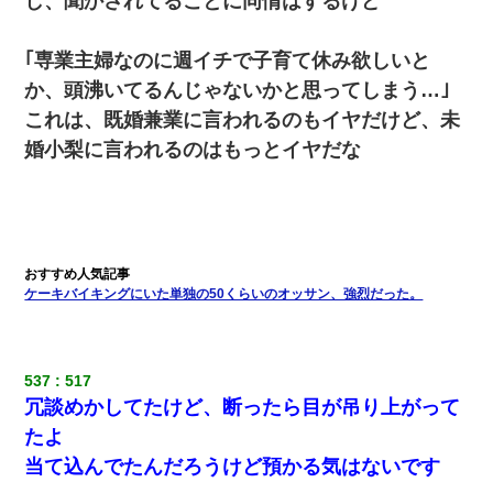
し、聞かされてることに同情はするけど
200万を貸したコウトから、追加で400万の申し込み、私「無理。
｢専業主婦なのに週イチで子育て休み欲しいと
義弟より娘たちが大事」旦那「娘たちが成人したら別れよう」私
（は？）
か、頭沸いてるんじゃないかと思ってしまう…｣
これは、既婚兼業に言われるのもイヤだけど、未
元夫の連れ子「俺の結婚式の時くらい、母親としての責任を果た
婚小梨に言われるのはもっとイヤだな
そうとは思わないのか！」→どうも連れ子は…
【衝撃】ヤンキー女に「サせて」って言った結果
子供の頃、母の弟にイタズラされてて中学に入ってから関係を持
ってしまった。拒絶したら「全部バラしてやる」と脅迫されたの
ケーキバイキングにいた単独の50くらいのオッサン、強烈だった。
で両親に全部話した。
夫に癌の余命宣告。その闘病中に長女から信じられない言葉を受
けた
537
517
冗談めかしてたけど、断ったら目が吊り上がって
今日夫の実家に泊ったんだけど、朝起きたら股間がなんかモッコ
たよ
リしてた
当て込んでたんだろうけど預かる気はないです