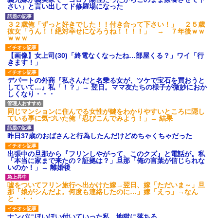
さい」と言い出してド修羅場になった
後続車にクラクションを鳴ら
され彼氏が逆切れ。「何クラク
ション鳴らしてんだ！降りてこ
３２歳俺「ずっと好きでした！！付き合って下さい！」 ２５歳
いよ！」と怒鳴りだし...
彼女「うん！！絶対幸せになろうね！！！！」 → ７年後ｗｗ
ｗｗｗ
【衝撃】報酬100万円超の治験
募集がこちらｗｗｗｗｗ(※画像
あり)
【画像】女上司(30)「終電なくなったね…部屋くる？」ワイ「行
きます！」
【ネット騒然】惨殺されたタ
ワマン頂き女子のこの動画、す
げえええええｗｗｗｗｗｗｗｗ
デパートの外商『私さんだと名乗る女が、ツケで宝石を買おうと
ｗｗｗ
していて…』私「！？」→ 翌日。ママ友たちの様子が微妙におか
しくなり・・・
【愕然】白のクラウン俺氏、
高速道路左車線を制限速度で走
った結果wwwwwwwwwwww
同じマンションに住んでる女性が鍵をわかりやすいところに隠し
百年の恋12-899 食べた量を
ている事に気づいた俺「忍びこんでみよう！」→ 結果
張り合ってくる
【悲報】佐藤輝明・・・２軍
昨日37歳のおばさんと行為したんだけどめちゃくちゃだった
でも盛大にやらかす←あまり悲
しませないでくれ
出張中の旦那から『フリンしやがって、このクズ』と電話が。私
「本当に家まで来たの？証拠は？」旦那「俺の言葉が信じられな
いのか！」→ 離婚後
嘘をついてフリン旅行へ出かけた嫁→翌日、嫁「ただいま～」旦
那「娘がシんだよ。何度も連絡したのに…」嫁「えっ」→なん
と・・・
ナンパにほいほい付いていった私、地獄に落ちる