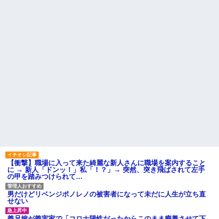
はどうなさいますか？」ワイ喪
主「直葬で(即答)」→結果ァw w
【議論】儒教「年上を敬え、
w w w w w w w w
目上に逆らうな、秩序を守れ」
←これが東アジアに残したもの
義父「嫁にたぶらかされたん
だろうが、目を覚まさなければ
こそこそメールする旦那が怪
縁を切る」夫「それで俺が困る
しい。週に２日くらいは会社の
ことって何？」義父「お前には
人と、という名目で飲み会に行
財産を残さん！！」夫「財産...
っていて...
【大炎上】 ふつうの日本人、
【愕然】嫁の浮気相手がまさ
ガチで滅びそう…
かの同性で俺の対応に困惑なん
だが？
義兄嫁が「自己破産になる。
アンタのせいだ」と電話を寄越
「『きれいに書きなさい』と
した。夫が確認すると借金は判
言ってもきれいに書いてくれな
明分だけで500万円。ブランドバ
い」って、それ自体毒親の言う
ッグや時計をカードで買いサ...
常套句だろ
ハードオフに売っていた4万
実家に住んでる兄から「盆に
4000円のフィギュアがヤバすぎ
泊まりに来るなら嫁と子供に菓
るｗｗｗｗｗｗ「こんな高い
子のひとつでも持ってきてよ」
の？ｗｗ」「逆に超安い」
って言われた。自分の実家に帰
るのに手土産なんて考えたこと
私「ちょっと、人の家の金庫
なかった…
触らないでよ！」キチママ『そ
【衝撃】職場に入って来た綺麗な新人さんに職場を案内すること
こに金庫があったから、開けて
主な税金の成り立ちを調べて
に → 新人「ドンッ！」私「！？」→ 突然、突き飛ばされて左手
みようとしただけ☆』義兄「泥
みたよ
の甲を踏みつけられて…
は出てけ！二度と来るな！」結
果・・・
私「初めて飲む味だけどなん
男だけどリベンジポノレノの被害者になって未だに人生が立ち直
のお茶？」彼「ちっ！」私「」
せない
【GIF】JSのカンチョーワロ
タ
義兄嫁が義実家で「コロナ陽性だったからこのまま療養させて下