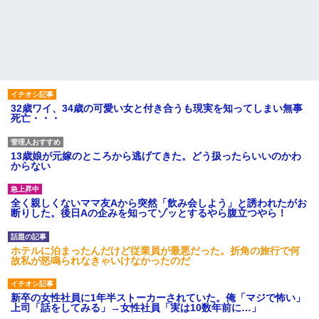
32歳ワイ、34歳の可愛い女と付き合うも現実を知ってしまい無事
死亡・・・
13歳娘が元嫁のところから逃げてきた。どう扱ったらいいのかわ
からない
全く親しくないママ友Aから突然「飲み会しよう」と誘われたがお
断りした。後日Aの企みを知ってゾッとするやら腹立つやら！
ホテルに泊まったんだけど従業員が最悪だった。折角の旅行で何
故私が怒鳴られなきゃいけなかったのだ
新卒の女性社員に1年半ストーカーされていた。俺「マジで怖い」
上司「話をしてみる」→女性社員「実は10数年前に…」