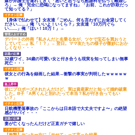
嫁が弁護士を連れてきて「悪いと思うなら慰謝料を払って離婚し
ろ」→ 俺「完全に恐喝になってますね」「お前、これが詐欺だっ
て知ってる？」
【身体で払わせて】女友達「ごめん、何も言わずにお金貸してく
ださい……」俺「いいよ！いくら？」女友達「10万円ぐら
い……」俺「ほい！10万！」→
デパートの外商『私さんだと名乗る女が、ツケで宝石を買おうと
していて…』私「！？」→ 翌日。ママ友たちの様子が微妙におか
しくなり・・・
32歳ワイ、34歳の可愛い女と付き合うも現実を知ってしまい無事
死亡・・・
彼女との行為を録画した結果→衝撃の事実が判明したｗｗｗｗｗ
ｗ
彼にプロポーズされたんだけど、実は資産家だと知って婚約破棄
した。B子「A男くんと別れたって本当？私が付き合ってもい
い？」
日航機墜落事故の「ここからは日本語で大丈夫ですよ〜」の絶望
感がヤバイ・・・
妻が亡くなったんだけど正直ガチで嬉しい
【衝撃】ヤンキー女に「サせて」って言った結果