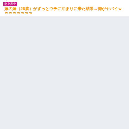
嫁の妹（26歳）がずっとウチに泊まりに来た結果→俺がヤバイｗ
ｗｗｗｗｗｗｗ