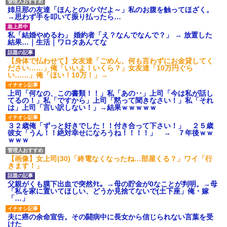
姉旦那の友達「ほんとのパパだよ～」私のお腹を触ってほざく。
→思わず手を叩いて振り払ったら…
私「結婚やめるわ」 婚約者「え？なんでなんで？」 → 放置した
結果…｜生活｜ワロタあんてな
【身体で払わせて】女友達「ごめん、何も言わずにお金貸してく
ださい……」俺「いいよ！いくら？」女友達「10万円ぐら
い……」俺「ほい！10万！」→
上司「何なの、この書類！！」私「あの‥」上司「今は私が話し
てるの！」私「ですから」上司「黙って聞きなさい！」私「それ
は」上司「言い訳しない！」→結果ｗｗｗｗｗ
３２歳俺「ずっと好きでした！！付き合って下さい！」 ２５歳
彼女「うん！！絶対幸せになろうね！！！！」 → ７年後ｗｗ
ｗｗｗ
【画像】女上司(30)「終電なくなったね…部屋くる？」ワイ「行
きます！」
父親がくも膜下出血で突然ﾀﾋ。→母の貯金が0なことが判明。→母
「私を家に置いてほしい、どうか見捨てないで(土下座」俺・嫁
「…」
夫に癌の余命宣告。その闘病中に長女から信じられない言葉を受
けた