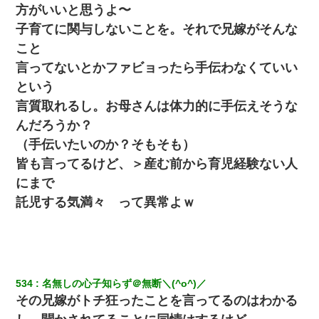
方がいいと思うよ〜
子育てに関与しないことを。それで兄嫁がそんな
「お前の父ちゃんは自宅警備員」とかからかわれたけど、実はと
こと
んでもない仕事に就いていた
言ってないとかファビョったら手伝わなくていい
彼女(美人女医)にネックレスをプレゼント。「こんな安物を渡すく
という
らいなら、渡さないほうがマシだからね」→ ６０万したと話した
ら・・・
言質取れるし。お母さんは体力的に手伝えそうな
んだろうか？
旦那の元嫁「離婚したとはいえ、私が本来の妻。許可なく結婚す
（手伝いたいのか？そもそも）
るなんてどういう神経してるの？離婚届を記入して持って来い」
→笑いが止まらなくなり・・・
皆も言ってるけど、＞産む前から育児経験ない人
にまで
最近うちの庭に知らない男の人がしょっちゅう入ってくる。それ
託児する気満々 って異常よｗ
を職場で愚痴ったら、同僚男性が怒鳴りつけてきた。
｢昨日はお兄ちゃんと一緒にお風呂に入っちゃった～｣とか毎日兄
の話をしていたA子が事故で亡くなった。→Ａ子のお母さんの話に
驚愕…
534
名無しの心子知らず＠無断＼(^o^)／
その兄嫁がトチ狂ったことを言ってるのはわかる
見合いにて。嫁「はじめまして」俺「失礼ですが○○さんご本人で
すか？」