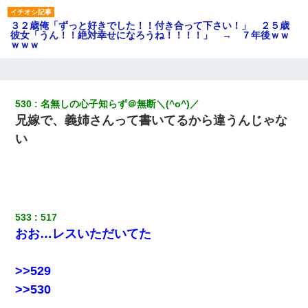
３２歳俺「ずっと好きでした！！付き合って下さい！」 ２５歳
彼女「うん！！絶対幸せになろうね！！！！」 → ７年後ｗｗ
ｗｗｗ
夫に癌の余命宣告。その闘病中に長女から信じられない言葉を受
けた
530
名無しの心子知らず＠無断＼(^o^)／
兄嫁で、義姉さんって書いてるから違うんじゃな
【驚愕】私「今まで育てた分のお金返してね(冗談)」息子「はい、
3000万円」→数年後。私「妹が病気になったから援助して欲し
い
い」→
小学生の息子が急に様子がおかしくなった。私「理由を聞いても
『わかんない！』って怒鳴り付けてくるし、困っってる」旦那
「話してみるよ」→ 後日・・・
533
517
おお…レスいただいてた
【報告者がキチ】嫁「妊娠した」俺『それじゃあ皆に祝ってもら
おう』友人達を家に連れ帰ってホームパーティー→俺『皆に祝え
てもらえて良かったな！』→
>>529
>>530
近所のお寺に住み込みで手伝いしてる知的障害のオッサンがい
た。ある日、オッサンが火かき棒を持って顔を真っ赤にしながら