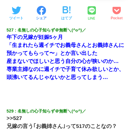
LINE
ツイート
シェア
はてブ
Pocket
527
名無しの心子知らず＠無断＼(^o^)／
年下の兄嫁が妊娠5ヶ月
「生まれたら週イチでお義母さんとお義姉さんに
預かってもらって〜」とか言い出した
産まないでほしいと思う自分の心が狭いのか…
専業主婦なのに週イチで子育て休み欲しいとか、
頭沸いてるんじゃないかと思ってしまう…
529
名無しの心子知らず＠無断＼(^o^)／
>>527
兄嫁の言う｢お義姉さん｣って517のことなの？