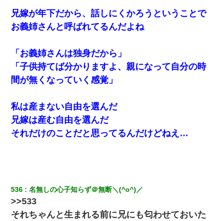
走り回っていて…
兄嫁が年下だから、話しにくかろうということで
お義姉さんと呼ばれてるんだよね
この母親は娘の黒歴史を掘り出さないと死ぬんか？ 死ぬんか？
「お義姉さんは独身だから」
17年飼っていた犬が亡くなった。鼻水垂らし嗚咽する私に、猫が
近づいて頭突きをしてきて…
「子供持てば分かりますよ、親になって自分の時
間が無くなっていく感覚」
小学生の妹が20代の弟とチューしてるのに、見て見ぬふりの親を
見てから実家を出た。それから15年、妹が弟の子を妊娠したらし
くもう堕胎できない月なんだと母から連絡がきた…｜生活｜ワロ
私は産まない自由を選んだ
タあんてな
兄嫁は産む自由を選んだ
それだけのことだと思ってるんだけどねえ…
彼にプロポーズされたんだけど、実は資産家だと知って婚約破棄
した。B子「A男くんと別れたって本当？私が付き合ってもい
い？」
友人とふたりで山口に旅行した時の事。レンタカーを借りて山の
中の道を走っていたら、突然ガガッ！って音がして…
536
名無しの心子知らず＠無断＼(^o^)／
>>533
妹が嘘つきな元カレと寄りを戻してしまったという話をしていた
それちゃんと生まれる前に兄にも匂わせておいた
ら、旦那の顔が曇って雰囲気が一転。そそくさと話を切り上げて
いつもより早く寝付いてしまった…｜生活｜ワロタあんてな