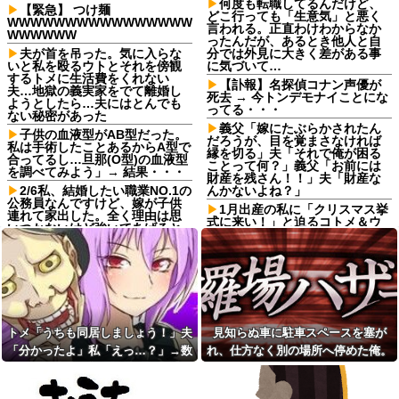
何度も転職してるんだけど、
【緊急】 つけ麺
どこ行っても「生意気」と悪く
WWWWWWWWWWWWWWWW
言われる。正直わけわからなか
WWWWWW
ったんだが、あるとき他人と自
夫が首を吊った。気に入らな
分では外見に大きく差がある事
いと私を殴るウトとそれを傍観
に気づいて…
するトメに生活費をくれない
【訃報】名探偵コナン声優が
夫…地獄の義実家をでて離婚し
死去 → 今トンデモナイことにな
ようとしたら…夫にはとんでも
ってる・・・
ない秘密があった
義父「嫁にたぶらかされたん
子供の血液型がAB型だった。
だろうが、目を覚まさなければ
私は手術したことあるからA型で
縁を切る」夫「それで俺が困る
合ってるし…旦那(O型)の血液型
ことって何？」義父「お前には
を調べてみよう」→ 結果・・・
財産を残さん！！」夫「財産な
2/6私、結婚したい職業NO.1の
んかないよね？」
公務員なんですけど、嫁が子供
1月出産の私に「クリスマス挙
連れて家出した。全く理由は思
式に来い！」と迫るコトメ＆ウ
いつかないけど強いてあげると
ト。正産期だと説明するも「予
すれば母のせいかもしれない。
定日まで1ヶ月あるだろ！」味方
嫁のせいでアトピー悪化しそう
ゼロの夫と冷え切った家庭の末
→
路←命より妹を優先する夫とは
夫と義父が私の悪口を言って
離婚一択
た。訳あって夫の食事の用意を
岡山県久米南町のビニールハ
放棄しているのに、夫は無いこ
ウスからシャインマスカット200
とを面白おかしく誇張して盛り
房を盗んだ42歳無職の男逮捕 ネ
トメ「うちも同居しましょう！」夫
見知らぬ車に駐車スペースを塞が
上がってる
ットで販売か 自宅からは300房
「分かったよ」私「えっ…？」→数
れ、仕方なく別の場所へ停めた俺。
高齢独身彼女無しなのが不思
発見
議ってよく言われるけど、女と
カ月後、夫が笑顔で語った同居計画
気づけばパトカーまで来る騒ぎにな
孫ってそんなに可愛いです
人付き合いとかめんどくさすぎ
か？
の中身にトメ絶句…
って…
る