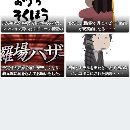
何を買うにも「単価」と「コ
【完結編】友人から俺の嫁と
スパ」を気にする彼女。倹約家
子が不審な男と歩いてると聞い
だと思っていたけど、ある行動
た俺。単身赴任先から興信所に
を見て考えが変わり…
相談した結果
PTA会長「PTA参加拒否した親
高校の頃、担任と隣のクラス
夫の年収が360万で私の年収720万。
わたし、新婚2ヶ月でスピード離婚
へ最終警告。こうなってもい
の担任が結婚。「お祝いに行こ
い？」 （※画像あり）他
マンション買いたくてローン審査の
が現実的になる・・・
う！」と結婚式場に突撃した結
果...
1月出産の私に「クリスマス挙
用紙書こうとしたら、夫が自分の年
式に来い！」と迫るコトメ＆ウ
母「事故だったのよ」家族
収欄に720万円って記入しやがった
ト。正産期だと説明するも「予
「母さんがわざとやるはずな
定日まで1ヶ月あるだろ！」味方
い」→嫁が毒を飲まされ子ども
ゼロの夫と冷え切った家庭の末
を失ったのに信じてもらえず…
路←命より妹を優先する夫とは
日産e-power、無給油で
離婚一択
1980km走行しギネス記録を達
離婚調停中のトメ発言「躾の
成！→山頂から下ってるだけで
予定外の妊娠で家計が苦しくなり、
彼氏とホテルを出たところで彼の嫁
なってない嫁に虐げられる息子
した…
が可哀想で可哀想で。私達夫婦
義兄嫁に恥を忍んでお願いをした。
にボコボコにされた結果・・・
【悲報】女さん、歩行者を轢
は夜も眠れず主人は心臓病で倒
その返事が予想外すぎて…
いた挙句、道路に倒れてどえら
れた。嫁子はヒトゴロシだ。逮
いことになってしまうw w w w
捕して欲しい」
w w w
トメ「お腹の子は孫と認めな
【画像】美人インフルエンサ
い！」とイキるクソトメに父親
ーさん「20歳でアルファード一
不明のコトメ子を引き合いに出
括で買えちゃう私って素敵」←
した私。トメ「米軍の血筋
これってガチなん？それともネ
よ！」私「〇〇じゃないです
タなん？w w w w w w w w w
か」←得体の知れない〜はお前
（コトメ）のところだろｗ
【悲報】「美人すぎる県警本
部長」失職ｗｗｗｗｗｗｗｗｗ
姪を預かって高校に通わせる
ことになったら、姪の同級生の
【衝撃】葬儀屋「火葬プラン
親がうちの娘も預かれと