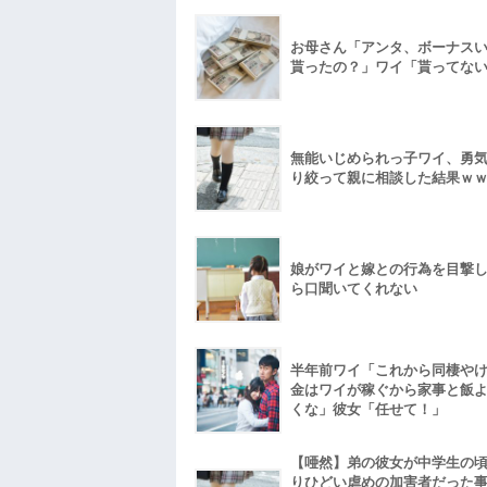
お母さん「アンタ、ボーナス
貰ったの？」ワイ「貰ってな
無能いじめられっ子ワイ、勇
り絞って親に相談した結果ｗ
娘がワイと嫁との行為を目撃
ら口聞いてくれない
半年前ワイ「これから同棲や
金はワイが稼ぐから家事と飯
くな」彼女「任せて！」
【唖然】弟の彼女が中学生の
りひどい虐めの加害者だった