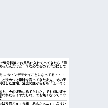
ので気分転換にお風呂に入れて出てきたら「皿
洗ったんだけど！？なめてるの？バカにして
 → 今トンデモナイことになってる・・・
」と決めつけ嫌味を言ってきた友人、その子
判明した途端、過去の嫌がらせを「えーそう
出を、今の彼氏に捨てられた。でも別に彼を
思われたらイヤだしね。でも無くなってコッ
て
っぱり怖えぇ」母親「あんたぁ…」←こうい