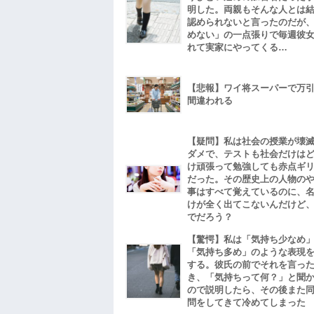
明した。両親もそんな人とは
認められないと言ったのだが
めない」の一点張りで毎週彼
れて実家にやってくる…
【悲報】ワイ将スーパーで万
間違われる
【疑問】私は社会の授業が壊
ダメで、テストも社会だけは
け頑張って勉強しても赤点ギ
だった。その歴史上の人物の
事はすべて覚えているのに、
けが全く出てこないんだけど
でだろう？
【驚愕】私は「気持ち少なめ
「気持ち多め」のような表現
する。彼氏の前でそれを言っ
き、「気持ちって何？」と聞
ので説明したら、その後また
問をしてきて冷めてしまった