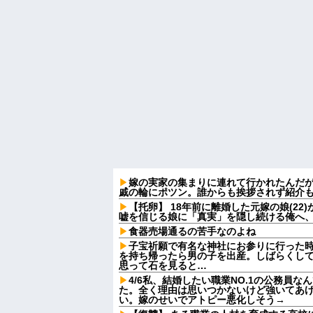
嫁の実家の集まりに連れて行かれたんだ
戚の輪にポツン。誰からも挨拶されず紹介
【托卵】 18年前に離婚した元嫁の娘(2
嘘を信じる娘に「真実」を隠し続ける俺へ
食器売場通るの苦手なのよね
子宝祈願で有名な神社にお参りに行った
を持ち帰ったら男の子を出産。しばらくし
思って石を見ると…
4/6私、結婚したい職業NO.1の公務員
た。全く理由は思いつかないけど強いてあ
い。嫁のせいでアトピー悪化しそう→