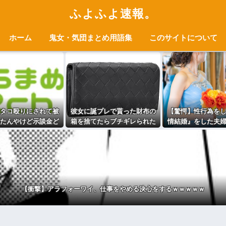
ふよふよ速報。
ホーム
鬼女・気団まとめ用語集
このサイトについて
タコ殴りにされて被
彼女に誕プレで貰った財布の
【驚愕】性行為を
たんやけど示談金ど
箱を捨てたらブチギレられた
情結婚』をした夫
いいけそう？？？
んやが
る⇒･･･！
【衝撃】アラフォーワイ、仕事をやめる決心をするｗｗｗｗｗ