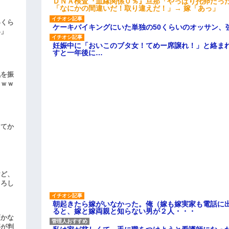
ＤＮＡ検査『血縁関係０％』旦那「やっぱり托卵だっ
「なにかの間違いだ！取り違えだ！」→ 嫁「あっ」
いくら
ケーキバイキングにいた単独の50くらいのオッサン、
い」
妊娠中に「おいこのブタ女！てめー席譲れ！」と絡ま
すと一年後に…
気を振
ｗｗｗ
してか
けど、
よろし
朝起きたら嫁がいなかった。俺（嫁も嫁実家も電話に出
ると、嫁と嫁両親と知らない男が２人・・・
頃かな
事が判