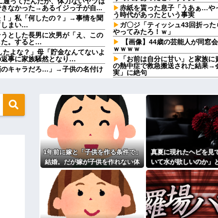
に通ってたんだが、体力ないヤツは
なかった→あるイジっ子が自...
赤紙を貰った息子「うあぁ…や
う時代があったという事実
た！」私「何したの？」→事情を聞
てしまい…
ガ〇ジ「ティッシュ43回折っ
やってみたろ！ｗ」
そうとした長男に次男が「え、この
した。すると…
【画像】44歳の芸能人が同窓
ｗｗｗｗ
渡したよな？」母「貯金なんてないよ
の返事に家族騒然となり…
「お前は自分に甘い」と家族に
の熱中症で救急搬送された結果→
画のキャラだろ…」→子供の名付け
実」に絶句
【画像】思わず保存したくなる
は許すかもｗ」って言ったら旦那が
ｗｗｗ
う
33歳くらいから太ったせいか
た。俺「一体何があったんだ？」嫁
なった
「エアコンから変な音がする。なん
いい丼をポスト
び出てくる・・・他
てしまう
【修羅場】不妊と判明した夫、
なってしまっているという事実←こ
果ｗｗｗｗ
嫁の動きが怪しい。子供を保育
1年前に嫁と「子供を作る条件で」
真夏に現れたヘビを見
と！」←こいつの目的
んでる
結婚。だが嫁が子供を作れない体
いて水が欲しいのか」
ｗｗ
33歳くらいから太ったせいか
だと知ったので離婚へ。
を注いだ。ヘビは夢中
なった
然ゾワッと両腕に鳥肌が出た。「や
を消し…
前にドンッと突き飛ばされて…
【怒り】婚約者が直属の上司と
www
ィギュアがヤバすぎるｗｗｗｗｗｗ
相手がどんなパイプ持っている
よ！」キチママ『そこに金庫があっ
高校３年生の女です。家が嫌い