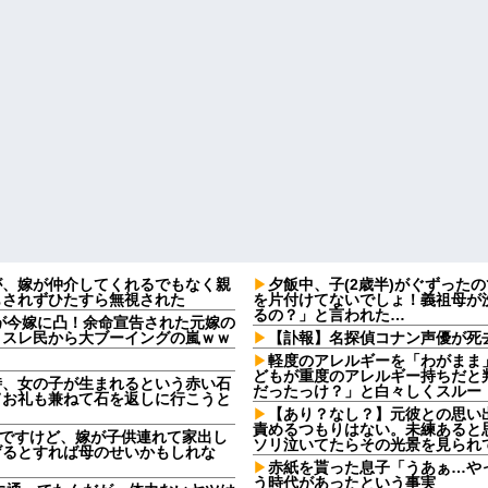
が、嫁が仲介してくれるでもなく親
夕飯中、子(2歳半)がぐずった
もされずひたすら無視された
を片付けてないでしょ！義祖母が
るの？」と言われた…
2)が今嫁に凸！余命宣告された元嫁の
、スレ民から大ブーイングの嵐ｗｗ
【訃報】名探偵コナン声優が死去
軽度のアレルギーを「わがまま
どもが重度のアレルギー持ちだと
時、女の子が生まれるという赤い石
だったっけ？」と白々しくスルー
てお礼も兼ねて石を返しに行こうと
【あり？なし？】元彼との思い
責めるつもりはない。未練あると
なんですけど、嫁が子供連れて家出し
ソリ泣いてたらその光景を見られ
げるとすれば母のせいかもしれな
赤紙を貰った息子「うあぁ…や
う時代があったという事実