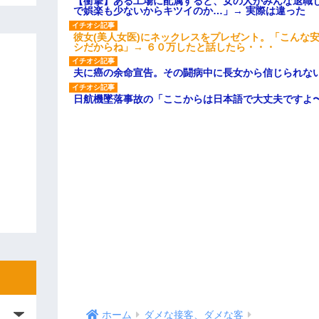
【衝撃】ある工場に配属すると、女の人がみんな退職
で娯楽も少ないからキツイのか…」→ 実際は違った
彼女(美人女医)にネックレスをプレゼント。「こんな
シだからね」→ ６０万したと話したら・・・
夫に癌の余命宣告。その闘病中に長女から信じられな
日航機墜落事故の「ここからは日本語で大丈夫ですよ
ホーム
ダメな接客、ダメな客