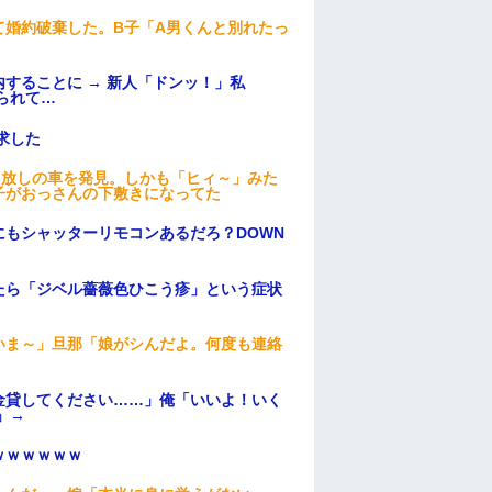
て婚約破棄した。B子「A男くんと別れたっ
することに → 新人「ドンッ！」私
られて…
求した
っ放しの車を発見。しかも「ヒィ～」みた
子がおっさんの下敷きになってた
もシャッターリモコンあるだろ？DOWN
たら「ジベル薔薇色ひこう疹」という症状
いま～」旦那「娘がシんだよ。何度も連絡
金貸してください……」俺「いいよ！いく
」→
ｗｗｗｗｗｗ