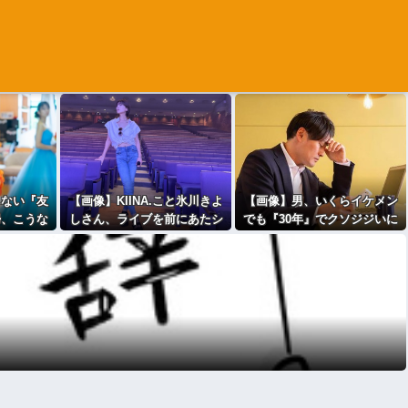
しない『友
【画像】KIINA.こと氷川きよ
【画像】男、いくらイケメン
婦、こうな
しさん、ライブを前にあたシ
でも『30年』でクソジジいに
！！
コ欲全開ｗｗｗｗｗｗ
なってしまう