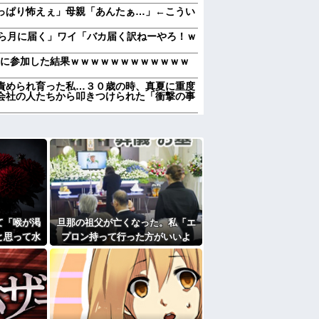
っぱり怖えぇ」母親「あんたぁ…」←こうい
たら月に届く」ワイ「バカ届く訳ねーやろ！ｗ
会に参加した結果ｗｗｗｗｗｗｗｗｗｗｗｗ
責められ育った私…３０歳の時、真夏に重度
会社の人たちから叩きつけられた「衝撃の事
「笑える画像・最高な画像」貼っていけｗｗ
加齢で＊が緩んだのかチョビッと漏れるように
だろ…え？」ﾊﾟｼｬｯ → ヤバすぎる物が飛
前妻の娘に「実の子じゃない！」と訴えた結
園に送迎して家に戻らず誰かとコーヒーを飲
て「喉が渇
旦那の祖父が亡くなった。私「エ
と思って水
プロン持って行った方がいいよ
加齢で＊が緩んだのかチョビッと漏れるように
で飲んで姿
ね」旦那「余計な出費すんな。そ
んなもん買うなら今後一切金を出
浮気発覚！会社を辞めるハメになった件
さねぇぞ」私「えっ…」
かも知れないのに…
すぎて家を出て現在養護施設で暮らしていま