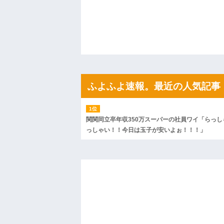
たから、開けてみようとしただけ☆』義兄
果・・・
私「初めて飲む味だけどなんのお茶？」
【GIF】JSのカンチョーワロタ
後続車にクラクションを鳴らされ彼氏が
んだ！降りてこいよ！」と怒鳴りだし...
【衝撃】報酬100万円超の治験募集がこち
【ネット騒然】惨殺されたタワマン頂き
ｗｗｗｗｗｗｗｗｗｗ
ふよふよ速報。最近の人気記事
【愕然】白のクラウン俺氏、高速道路左
wwwwwwwwwwww
百年の恋12-899 食べた量を張り合って
【悲報】佐藤輝明・・・２軍でも盛大に
れ
関関同立卒年収350万スーパーの社員ワイ「らっし
っしゃい！！今日は玉子が安いよぉ！！！」