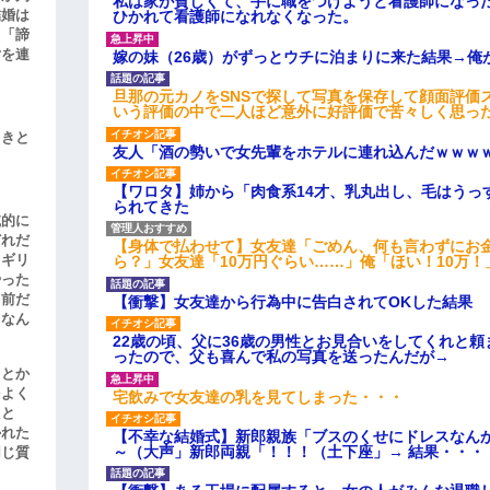
私は家が貧しくて、手に職をつけようと看護師になっ
結婚は
ひかれて看護師になれなくなった。
、「諦
女を連
嫁の妹（26歳）がずっとウチに泊まりに来た結果→俺
旦那の元カノをSNSで探して写真を保存して顔面評価
いう評価の中で二人ほど意外に好評価で苦々しく思っ
引きと
友人「酒の勢いで女先輩をホテルに連れ込んだｗｗｗ
【ワロタ】姉から「肉食系14才、乳丸出し、毛はうっ
られてきた
滅的に
どれだ
【身体で払わせて】女友達「ごめん、何も言わずにお
リギリ
ら？」女友達「10万円ぐらい……」俺「ほい！10万！
やった
名前だ
【衝撃】女友達から行為中に告白されてOKした結果
、なん
22歳の頃、父に36歳の男性とお見合いをしてくれと
ったので、父も喜んで私の写真を送ったんだが→
」とか
をよく
宅飲みで女友達の乳を見てしまった・・・
たと
かれた
【不幸な結婚式】新郎親族「ブスのくせにドレスなん
～（大声」新郎両親「！！！（土下座」→ 結果・・・
同じ質