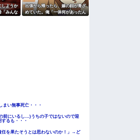
にしようか
出張から帰ったら、嫁の顔が青ざ
エプロン持って行った方がいいよね」旦那
買うなら今後一切金を出さねぇぞ」私「え
母「みんな
めていた。俺「一体何があったん
名前よ！」
だ？」嫁「…」→子供たちに話を
たよ
が立ち…
聞くと…
てしまい無事死亡・・・
の前にいるし…)うちの子ではないので迎
明するも・・・
責任を果たそうとは思わないのか！」→ど