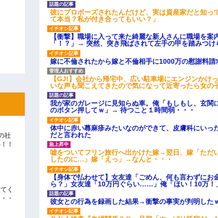
彼にプロポーズされたんだけど、実は資産家だと知っ
て本当？私が付き合ってもいい？」
【衝撃】職場に入って来た綺麗な新人さんに職場を案内
「！？」→ 突然、突き飛ばされて左手の甲を踏みつけ
嫁に不倫されたから嫁と不倫相手に1000万の慰謝料請
【GJ!】会社から帰宅中、広い駐車場にエンジンかけ
いな声も聞こえてきたので気になって近寄ったら女の
我が家のガレージに見知らぬ車。俺「もしもし、玄関に
のボタン押してｗ」→ 待つこと１時間弱・・・
体中に赤い蕁麻疹みたいなのができて、皮膚科にいっ
だと言われた
の社
い！！
嘘をついてフリン旅行へ出かけた嫁→翌日、嫁「ただ
」
したのに…」嫁「えっ」→なんと・・・
【身体で払わせて】女友達「ごめん、何も言わずにお
ら？」女友達「10万円ぐらい……」俺「ほい！10万！
えてく
・・・
彼女との行為を録画した結果→衝撃の事実が判明した