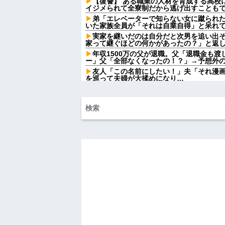
【復讐】 ある職業の人材を育成する高校
イジメられて全寮制だから逃げ出すこともでき
弟「エレベーターで知らない女に蹴られ
いた家族全員が「それは自業自得」と呆れ
実家を継いだのは自分だと次男を追い出
家って継ぐほどの何かがあったの？」と返
年収1500万の父が退職。父「退職金も
ー」父「全部なくなったの！？」→予想外
友人「この名前にしたい！」夫「それ漫
を巡って夫婦が大揉めになり…
「まっちゃんぐらい稼いでたら最終的に
突然怒り出した。このまま情まで枯渇しそ
出張から帰ったら、嫁の顔が青ざめてい
「…」→子供たちに話を聞くと…
シャウエッセン公式、またこういうので
AIさん、ドラクエ6を理想的にアニメ化し
ダイアンのじゃない方がユースケさんに
れ
女「43億円注文して………キャンセルっ
洋服の青山、空調ウェアを発売ｗｗｗｗ
賃貸物件を内覧中、ベランダに出たら突
っぱりこの部屋嫌だ」と思った瞬間、体が
ハードオフに売っていた4万4000円のフ
「こんな高いの？ｗｗ」「逆に超安い」
私「ちょっと、人の家の金庫触らないで