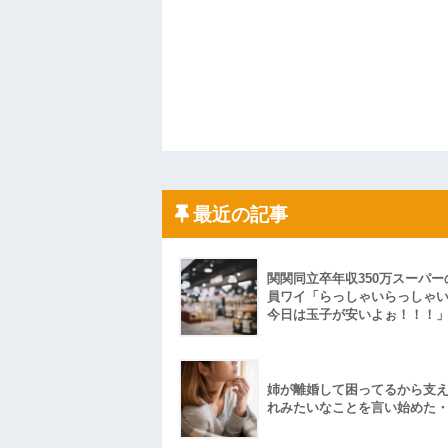
最近の記事
関関同立卒年収350万スーパー
員ワイ「らっしゃいらっしゃ
今日は玉子が安いよぉ！！！
姉が離婚して困ってるから支
れみたいなことを言い始めた