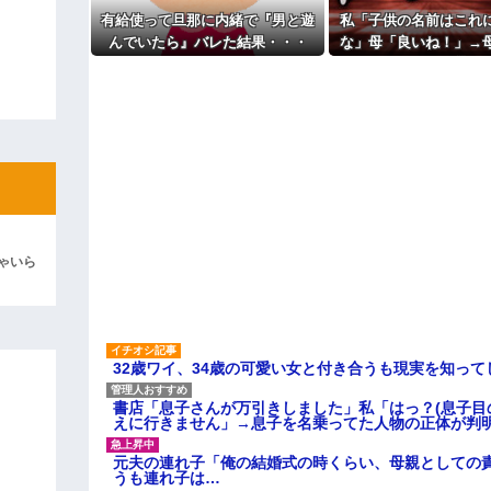
「泥は出てけ！二度と来るな！」結
す
有給使って旦那に内緒で『男と遊
私「子供の名前はこれ
旦那の祖父が亡くなった。私「
彼「ちっ！」私「」
「余計な出費すんな。そんなもん
んでいたら』バレた結果・・・
な」母「良いね！」→
っ…」
聞いて！ヒントは花の
主な税金の成り立ちを調べてみ
逆切れ。「何クラクション鳴らして
→勝手に発表されて腹
らｗｗｗｗｗ(※画像あり)
女子のこの動画、すげえええええｗ
車線を制限速度で走った結果
くる
やらかす←あまり悲しませないでく
ゃいら
32歳ワイ、34歳の可愛い女と付き合うも現実を知っ
書店「息子さんが万引きしました」私「はっ？(息子目
えに行きません」→息子を名乗ってた人物の正体が判
元夫の連れ子「俺の結婚式の時くらい、母親としての
うも連れ子は…