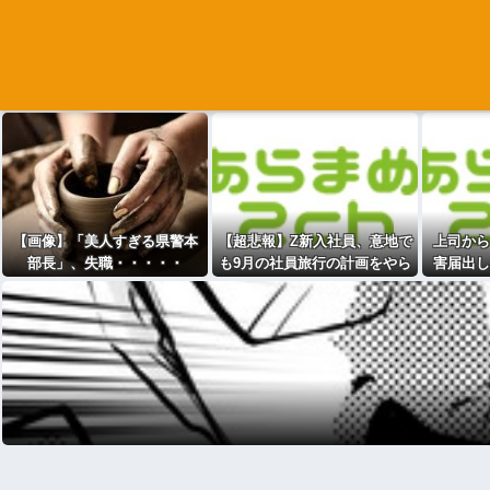
【画像】「美人すぎる県警本
【超悲報】Z新入社員、意地で
上司から
部長」、失職・・・・・
も9月の社員旅行の計画をやら
害届出し
ないｗｗｗ
れくら