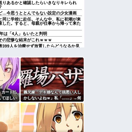
送りあるかと確認したらいきなりキレられ
？
ど…今思うととんでもない設定の少女漫画
と同じ学校に赴任。そんな中、私に初潮が来
束した。すると、母親が仕事から帰って来た
5年は「4人」もいたと判明
その悲惨な結末がこれｗｗｗ
者399人を治療せず放置したらどうなるか見
その悲惨な結末がこれｗｗｗ
最終的には許すかもｗ」って言ったら旦那が
枯渇しそう
熊本の爆心地に”こんなもの”があったんだけ
対するトメに「あなたの家じゃありません」
が自ら〇〇を口にして最高の展開へｗｗｗｗ
。カード払
義兄嫁「デキ婚なんて頭悪い人し
む専門学生の部屋が余りにうるさくて警察を
してほしい
かしないよねｗ」私「……」→何
っても引き
をしても嫌味を言われ続けた末
なくなったので離婚したい件
かの展開
に…
婚調停申し立て！実は驚愕の逆転劇が待って
たよ