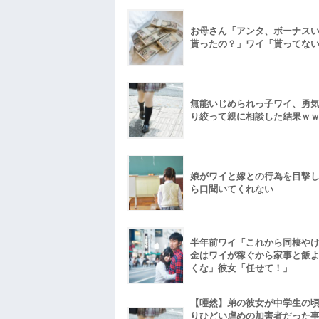
お母さん「アンタ、ボーナス
貰ったの？」ワイ「貰ってな
無能いじめられっ子ワイ、勇
り絞って親に相談した結果ｗ
娘がワイと嫁との行為を目撃
ら口聞いてくれない
半年前ワイ「これから同棲や
金はワイが稼ぐから家事と飯
くな」彼女「任せて！」
【唖然】弟の彼女が中学生の
りひどい虐めの加害者だった