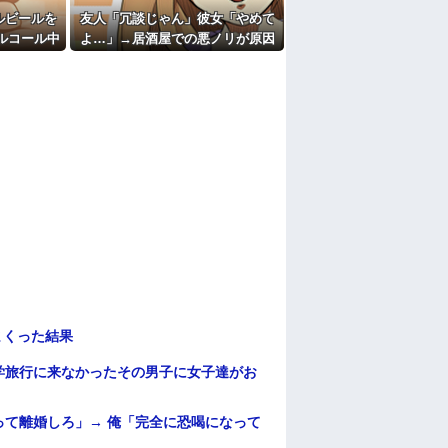
ルビールを
友人「冗談じゃん」彼女「やめて
ルコール中
よ…」→居酒屋での悪ノリが原因
察と保健所
で、なぜか俺まで責められること
に…
になり…
まくった結果
学旅行に来なかったその男子に女子達がお
て離婚しろ」→ 俺「完全に恐喝になって