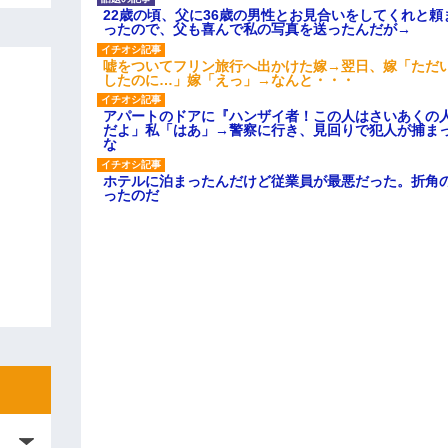
22歳の頃、父に36歳の男性とお見合いをしてくれと
ったので、父も喜んで私の写真を送ったんだが→
嘘をついてフリン旅行へ出かけた嫁→翌日、嫁「ただ
したのに…」嫁「えっ」→なんと・・・
アパートのドアに『ハンザイ者！この人はさいあくの
だよ」私「はあ」→警察に行き、見回りで犯人が捕ま
な
ホテルに泊まったんだけど従業員が最悪だった。折角
ったのだ