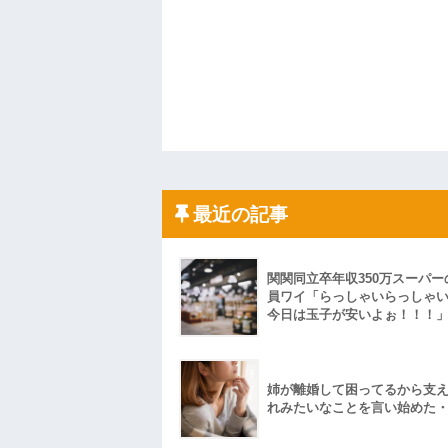
最近の記事
関関同立卒年収350万スーパー
員ワイ「らっしゃいらっしゃ
今日は玉子が安いよぉ！！！
姉が離婚して困ってるから支
れみたいなことを言い始めた