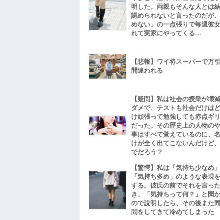
明した。両親もそんな人とは
認められないと言ったのだが
めない」の一点張りで毎週彼
れて実家にやってくる…
【悲報】ワイ将スーパーで万
間違われる
【疑問】私は社会の授業が壊
ダメで、テストも社会だけは
け頑張って勉強しても赤点ギ
だった。その歴史上の人物の
事はすべて覚えているのに、
けが全く出てこないんだけど
でだろう？
【驚愕】私は「気持ち少なめ
「気持ち多め」のような表現
する。彼氏の前でそれを言っ
き、「気持ちって何？」と聞
ので説明したら、その後また
問をしてきて冷めてしまった