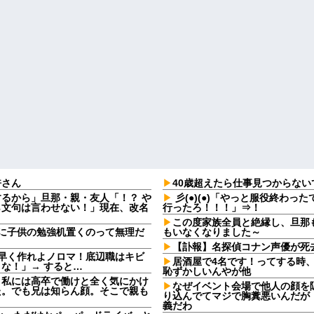
許さん
40歳超えたら仕事見つからな
るから」旦那・親・友人「！？ や
彡(●)(●)「やっと服役終わっ
ら文句は言わせない！」現在、改名
行ったろ！！！」⇒！
この度家族全員と絶縁し、旦那
に子供の勉強机置くのって無理だ
もいなくなりました～
【訃報】名探偵コナン声優が死去
早く作れよノロマ！底辺職はキビ
居酒屋で4名です！ってする時
な！」→ すると…
恥ずかしいんやが他
。私には高卒で働けと全く気にかけ
なぜイベント会場で他人の顔を
た。でも兄は知らん顔。そこで親も
り込んでてマジで胸糞悪いんだが
義だわ