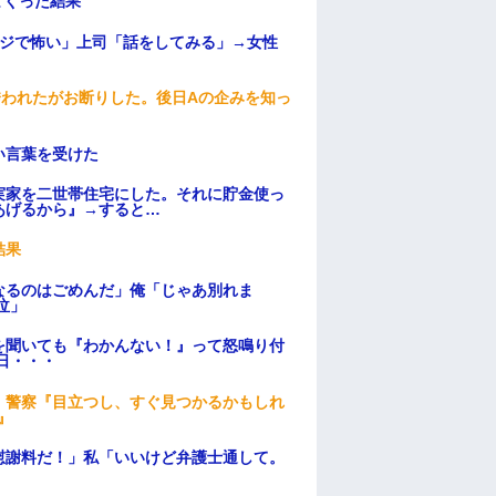
まくった結果
マジで怖い」上司「話をしてみる」→女性
誘われたがお断りした。後日Aの企みを知っ
い言葉を受けた
実家を二世帯住宅にした。それに貯金使っ
あげるから』→すると…
結果
なるのはごめんだ」俺「じゃあ別れま
泣」
を聞いても『わかんない！』って怒鳴り付
日・・・
。警察『目立つし、すぐ見つかるかもしれ
』
慰謝料だ！」私「いいけど弁護士通して。