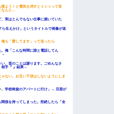
ぁ寝よう！と電気を消すとミシッって音
となんと…
ど、実はとんでもない仕事に就いていた
すら生えかけ」というタイトルで画像が送
。俺も「愛してます」って送ったら
た。俺「こんな時間に誰と電話してん
）→
さい、昔のことは謝ります。ごめんなさ
相手『 』結果→
じゃない。お互い干渉はしないようにしま
・
、学校斡旋のアパートに行け」→ 旦那が
・
ら関係を持ってしまった。拒絶したら「全
。