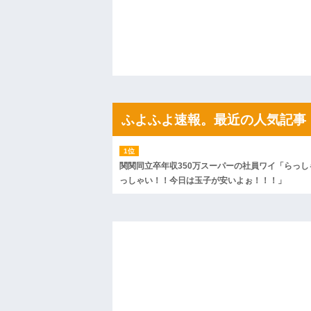
私「ちょっと、人の家の金庫触らないで
たから、開けてみようとしただけ☆』義兄
果・・・
私「初めて飲む味だけどなんのお茶？」
【GIF】JSのカンチョーワロタ
後続車にクラクションを鳴らされ彼氏が
んだ！降りてこいよ！」と怒鳴りだし...
【衝撃】報酬100万円超の治験募集がこち
【ネット騒然】惨殺されたタワマン頂き
ｗｗｗｗｗｗｗｗｗｗ
ふよふよ速報。最近の人気記事
【愕然】白のクラウン俺氏、高速道路左
wwwwwwwwwwww
百年の恋12-899 食べた量を張り合って
【悲報】佐藤輝明・・・２軍でも盛大に
関関同立卒年収350万スーパーの社員ワイ「らっし
れ
っしゃい！！今日は玉子が安いよぉ！！！」