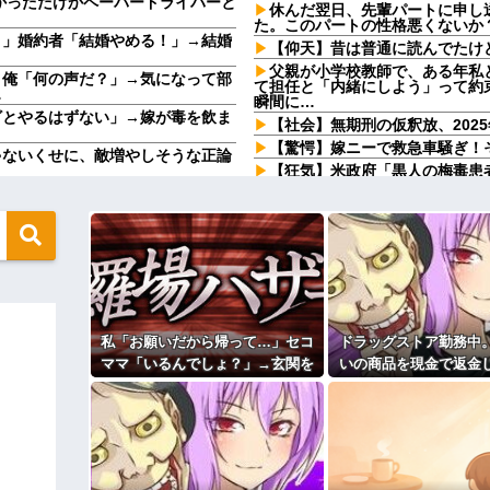
かっただけかペーパードライバーと
休んだ翌日、先輩パートに申し
た。このパートの性格悪くないか
う」婚約者「結婚やめる！」→結婚
【仰天】昔は普通に読んでたけ
父親が小学校教師で、ある年私
」俺「何の声だ？」→気になって部
て担任と「内緒にしよう」って約
…
瞬間に…
ざとやるはずない」→嫁が毒を飲ま
【社会】無期刑の仮釈放、202
【驚愕】嫁ニーで救急車騒ぎ！
ゃないくせに、敵増やしそうな正論
【狂気】米政府「黒人の梅毒患
たろ！」→40年間続けてしまう
の残高を見たら200万円近く減っ
【驚愕】嫁ニーで救急車騒ぎ！
を作り子供達とハフハフしていたら
「まっちゃんぐらい稼いでたら
ド嫌いなの知っているだろう...
突然怒り出した。このまま情まで
自分で商品通さないといけないん
【速報】専門家「イオンモール
ど…」
100円ｗｗｗｗｗｗｗｗｗｗ
家購入に「ダメダメ！」と猛反
と言い放った結果→激怒したトメ
やってるんやが金がない
ｗｗ
私「お願いだから帰って…」セコ
ドラッグストア勤務中
？屋台出店してる奴らは誰の許可を
６畳１間のアパートで、隣に住
ママ「いるんでしょ？」→玄関を
いの商品を現金で返金
呼んで注意をしに行ったら…
ガチャガチャされ、警察を呼ぶ事
と言い張る女性客。断
wwwwwwwwwwwwww
24歳の嫁に性的な魅力を感じ
態になって…
下がらず、その後まさ
品を現金で返金してほしいと言い張
【奇跡】浮気嫁がモラハラで離
に…
まさかの展開に…
いたｗｗｗ
ィギュアがヤバすぎるｗｗｗｗｗｗ
主な税金の成り立ちを調べてみ