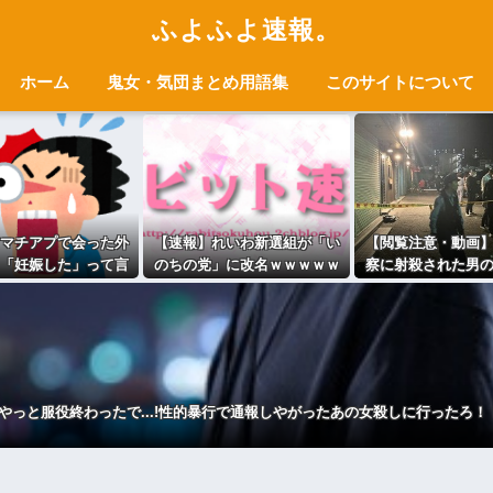
ふよふよ速報。
ホーム
鬼女・気団まとめ用語集
このサイトについて
マチアプで会った外
【速報】れいわ新選組が「い
【閲覧注意・動画
「妊娠した」って言
のちの党」に改名ｗｗｗｗｗ
察に射殺された男
われたんやが
ｗｗｗｗｗｗ
グい 撃たれてか
ら苦しみもがい
●)「やっと服役終わったで...!性的暴行で通報しやがったあの女殺しに行ったろ