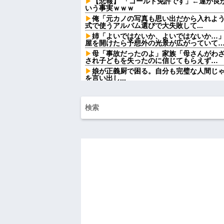
【悲報】 「ゴールド免許です」←運が良
いう事実ｗｗｗ
俺「元カノの写真も思い出だから入れよ
式で使うアルバム選びで大失敗して...
姉「よいではないか、よいではないか…
屋を開けたら予想外の光景が広がっていて
母「事故だったのよ」家族「母さんがわ
され子どもを失ったのに信じてもらえず…
娘が正義厨で困る。自分も完璧な人間じ
を言い出し...
婚約中だった彼がいた。ある日、共通口座
ていた
子供達のリクエストでシーフードカレー
帰宅した夫がキレるキレる。夫「俺がシーフー
【悲報】Z世代「なんでセルフレジなのに
だ」
【朗報】Amazonで「GANTZ」が全巻
ワイ手取り15万正社員→副業でウーバー
祭りって謎だよな、誰が神輿担いでるの
得て商売してるの？
【悲報】大卒初任給600万の時代へwwwww
ドラッグストア勤務中。カード払いの商
る女性客。断っても引き下がらず、その後
ハードオフに売っていた4万4000円のフ
「こんな高いの？ｗｗ」「逆に超安い」