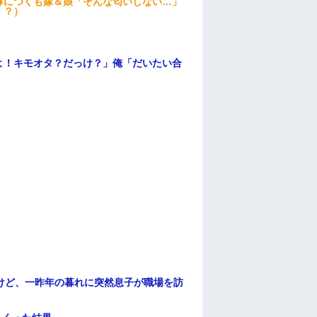
鼻につくも嫁＆娘「そんな匂いしない…」
！？）
よ！キモオタ？だっけ？」俺「だいたい合
けど、一昨年の暮れに突然息子が職場を訪