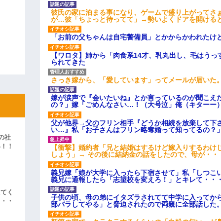
彼氏の家に泊まる事になり、ゲームで盛り上がってさ
が…彼「ちょっと待ってて」→勢いよくドアを開ける
「お前の父ちゃんは自宅警備員」とかからかわれたけ
【ワロタ】姉から「肉食系14才、乳丸出し、毛はうっ
られてきた
さっき嫁から、「愛しています」ってメールが届いた
嫁が涙声で『会いたいね』とか言っているのが聞こえ
の？」嫁「ごめんなさい…！（大号泣」俺（キターー
父が他界→父のフリン相手『どうか相続を放棄して下
い…』私「お子さんはフリン略奪婚って知ってるの？」
の社
い！！
【衝撃】婚約者「兄と結婚はするけど嫁入りするわけ
しょう」→ その後に結納金の話をしたので、母が・・
」
義兄嫁「娘が大学に入ったら下宿させて」私「しつこい
義兄に通報したら「志望校を変えろ！」とキレて・・
えてく
子供の頃、母の弟にイタズラされてて中学に入ってか
・・・
部バラしてやる」と脅迫されたので両親に全部話した