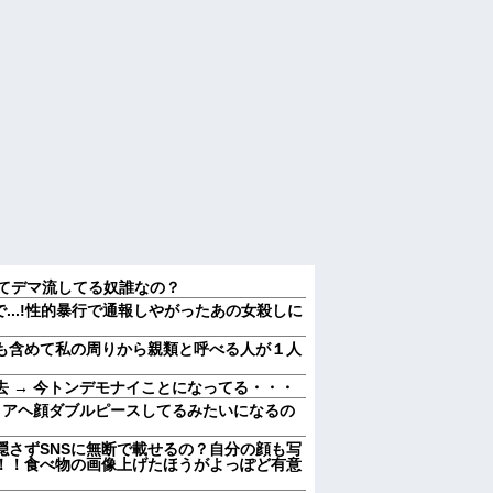
いてデマ流してる奴誰なの？
たで...!性的暴行で通報しやがったあの女殺しに
も含めて私の周りから親類と呼べる人が１人
 → 今トンデモナイことになってる・・・
、アヘ顔ダブルピースしてるみたいになるの
隠さずSNSに無断で載せるの？自分の顔も写
！！食べ物の画像上げたほうがよっぽど有意