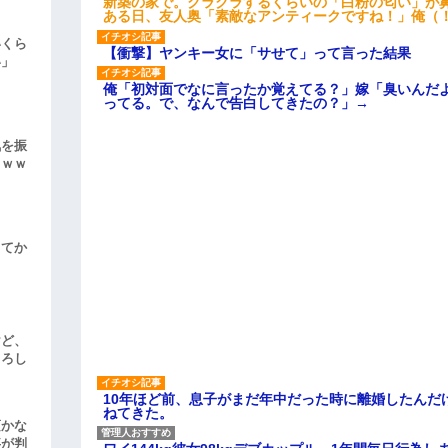
新築の家で。クラクラするくらいの「白粉の匂い」が
ある日、友人奥「素敵なアンティークですね！」俺（
いくら
【衝撃】ヤンキー女に「サせて」って言った結果
い」
俺「初対面でなに言ったか覚えてる？」嫁「臭いんだ
ってる。で、なんで告白してきたの？」→
気を振
ｗｗｗ
してか
けど、
よろし
10年ほど前、息子がまだ年中だった時に離婚したんだ
ねてきた。
頃かな
事が判