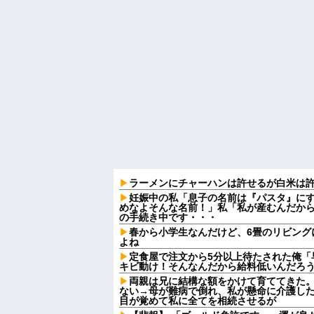
ラーメンにチャーハンは許せるが白米は
妊娠中の私「息子の名前は『パスタ』にす
めなよそんな名前！」私「私が産むんだか
の手続き中です・・・
春から小学生なんだけど、6畳のリビング
よね
定食屋で注文から5分以上待たされた俺「
キビ動け！そんなんだから給料低いんだろう
両親は兄に結構な額をかけて育ててきた
ない→母が難病で倒れ、私が懸命に介護し
目が覚めて私に全てを相続させるが