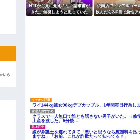
よ！」キチママ『そこに金庫があっ
「泥は出てけ！二度と来るな！」結
NTTから見に覚えのない請求書が
焼肉店でノンアルコー
きた。無視しようと思っていた
飲んだら2杯目で急性ア
彼「ちっ！」私「」
ら、とんでもない事実が判明し
毒になった。それで警
て…
を巻き込む騒ぎ
逆切れ。「何クラクション鳴らして
らｗｗｗｗｗ(※画像あり)
女子のこの動画、すげえええええｗ
車線を制限速度で走った結果
くる
やらかす←あまり悲しませないでく
ゃいら
ワイ144kg彼女98kgデブカップル、1年間毎日行為し
クラスで一人無口で誰とも話さない男子がいた。→修
土産を渡した。5分後…
嫁が弁護士を連れてきて「悪いと思うなら慰謝料を払っ
ますね」「お前、これが詐欺だって知ってる？」