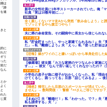
ワイ144kg彼女98kgデブカップル、1年間毎日行為し
結婚は
、「諦
新卒の女性社員に1年半ストーカーされていた。俺「
女を連
社員「実は10数年前に…」
全く親しくないママ友Aから突然「飲み会しよう」と
てゾッとするやら腹立つやら！
引きと
夫に癌の余命宣告。その闘病中に長女から信じられな
私『貯金貯まったし、やっと家建てられるね！』夫「
た」→私『離婚しよう』夫「えっ」私『使った貯金は
滅的に
どれだ
【悲報】嫁がワイのこと嫌いっぽいから単身赴任した
リギリ
やった
【修羅場】彼女親「カスな家柄のヤツなんかと家族に
名前だ
す…」→ 彼女「なんで言い返してくれなかったの？（
、なん
小学生の息子が急に様子がおかしくなった。私「理由
けてくるし、困っってる」旦那「話してみるよ」→ 後
」とか
をよく
【唖然】帰宅したら旦那のスポーツカーが消えていた
ません』→ 数時間後・・警察『××さんご存じですか？
たと
かれた
【まぬけ】夫「離婚だ！」私「わかった。で？」夫「
同じ質
私も請求する」夫「」