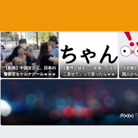
【動画】中国女さん、日本の
【驚愕】彼女との初夜に「ま●
【悲報】
警察官をケルナグールｗｗｗ
こ見せて」って言ったらｗｗ
国人から
ｗｗｗｗｗｗｗｗｗｗｗｗｗ
ｗｗｗｗｗｗwwww
ｗｗ
彡(●)(