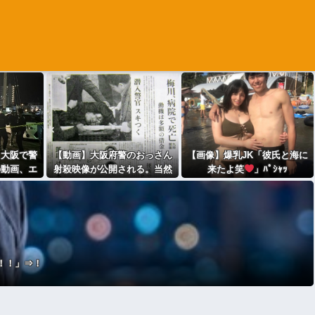
】大阪で警
【動画】大阪府警のおっさん
【画像】爆乳JK「彼氏と海に
の動画、エ
射殺映像が公開される。当然
来たよ笑
」ﾊﾟｼｬｯ
ら叫びなが
のように無抵抗だったことが
て死ぬ
発覚
！！！」⇒！