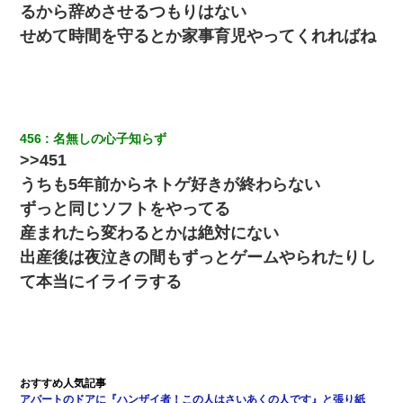
見回りで犯人が捕まったが、それが…｜生活｜ヌルポあんてな
るから辞めさせるつもりはない
せめて時間を守るとか家事育児やってくれればね
嫁が涙声で『会いたいね』とか言っているのが聞こえた。俺「こ
んな時間に誰と電話してんの？」嫁「ごめんなさい…！（大号
泣」俺（キターー）→
裁判官「お互いに最後に言いたいことはありますか」バカ夫
456
名無しの心子知らず
「…」A「夫を一発殴らせてほしい」裁判官「どうぞ」
>>451
うちも5年前からネトゲ好きが終わらない
書店「息子さんが万引きしました」私「はっ？(息子目の前にいる
し…)うちの子ではないので迎えに行きません」→息子を名乗って
ずっと同じソフトをやってる
た人物の正体が判明するも・・・
産まれたら変わるとかは絶対にない
出産後は夜泣きの間もずっとゲームやられたりし
17年飼っていた犬が亡くなった。鼻水垂らし嗚咽する私に、猫が
近づいて頭突きをしてきて…
て本当にイライラする
旦那の元嫁「離婚したとはいえ、私が本来の妻。許可なく結婚す
るなんてどういう神経してるの？離婚届を記入して持って来い」
→笑いが止まらなくなり・・・
上司「何なの、この書類！！」私「あの‥」上司「今は私が話し
アパートのドアに『ハンザイ者！この人はさいあくの人です』と張り紙