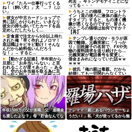
死去 → 今トンデモナイことにな
ワイ「たろー仕事行ってくる
ってる・・・
ね！（飼い犬）」犬「…？（ぷ
い」
うちとこの猫様、フロントラ
イン（首の後ろに液体の薬たら
彼女が中古カードショップで
すタイプ）すると、もの凄く機
男に話しかけられた。いきなり
嫌が悪くなるのですが、皆さん
彼女の持ち歩いてたカードを品
のところの猫様は如何ですか？
定めしだしたらしく…
【再】
定食屋で注文から5分以上待た
テンプレ通りのDV・モラが原
された俺「早く作れよノロマ！
因で離婚。元義実家に「うっか
底辺職はキビキビ動け！そんな
り」旧姓嫁子の名前で、FXや先
んだから給料低いんだろう
物の資料請求を送り続けたら…
な！」→ すると…
元義実家が電話番号を変更し、
【動かざる証拠】 半年前から
借金まみれになっていた話ｗｗ
旦那に「お弁当いらない」と言
ｗｗｗ
われることが度々あった → ある
彼氏「俺の親は毒親。だから
日、空のお弁当箱を取る為に旦
結婚しても一切関わらなくてい
那の鞄を開けた時に、衝撃のブ
い」私「うん」彼氏「そのかわ
ツを発見してしまう…
り俺もお前の親と一切関わらな
年収1500万の父が退職。父
い。結婚の挨拶にも行かない」
「退職金も渡したよな？」母
私「えっ」
「貯金なんてないよー」父「全
【高評価】戌神ころねと楽し
部なくなったの！？」→予想外
む『めっちゃカメレオン』の爆
の返事に家族騒然となり…
笑プレイ
【後編】俺の娘の結婚が破談
年収1500万の父が退職。父「退職金
クレママ「庭にあるバウンサーちょ
ワイモバイル、オンラインス
に。だが彼氏は「2000万の土
トア誕生感謝祭を開始。認定中
も渡したよな？」母「貯金なんてな
うだい！」私「犬が使ってるから無
地」を購入。こじれた二人は想
古iPhone SE3が3980円、
像以上の修羅場に
いよー」父「全部なくなった
理です」→断った数日後、庭からま
Androidも特価
担当氏が自分の仕事を把握せ
の！？」→予想外の返事に家族騒然
さかの物音が…
【画像】お前らこの超美人容
ず無駄な指示出すってなに？非