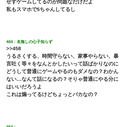
せずゲームしてるのが問題なだけだよ
見合いにて。嫁「はじめまして」俺「失礼ですが○○さんご本人で
すか？」
私もスマホで5ちゃんしてるし
彼にプロポーズされたんだけど、実は資産家だと知って婚約破棄
した。B子「A男くんと別れたって本当？私が付き合ってもい
い？」
460
名無しの心子知らず
医者「糖尿病で余命1年です」 ワイ「知らんわｗどうせ死ぬなら
>>458
食べる量増やすわｗ」→結果ｗｗｗｗｗ
うるさくする、時間守らない、家事やらない、暴
言吐く等々をなんとかしたいって話ばかりなのに
ホテルに泊まったんだけど従業員が最悪だった。折角の旅行で何
故私が怒鳴られなきゃいけなかったのだ
どうして普通にゲームやるのもダメなの？わかん
ない…なんて話になるの？そりゃ普通にやる分に
はいいだろうよ
これは煽ってるけどちょっとバカなの？
464