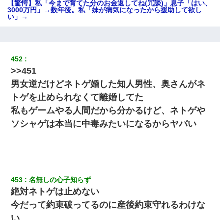
【驚愕】私「今まで育てた分のお金返してね(冗談)」息子「はい、
3000万円」→数年後。私「妹が病気になったから援助して欲し
い」→
32歳ワイ、34歳の可愛い女と付き合うも現実を知ってしまい無事
死亡・・・
452
>>451
彼氏の家に泊まる事になり、ゲームで盛り上がってさぁ寝よう！
と電気を消すとミシッって音が…彼「ちょっと待ってて」→勢い
男女逆だけどネトゲ婚した知人男性、奥さんがネ
よくドアを開けるとなんと…
トゲを止められなくて離婚してた
私もゲームやる人間だから分かるけど、ネトゲや
13歳娘が元嫁のところから逃げてきた。どう扱ったらいいのかわ
からない
ソシャゲは本当に中毒みたいになるからヤバい
妊娠中に「おいこのブタ女！てめー席譲れ！」と絡まれ腹を殴る
真似された。泣きながら夫に話すと一年後に…
453
名無しの心子知らず
何年か前に妹は離婚している。当時生まれた姪が義弟の子じゃな
かったため妹有責での離婚になり…
絶対ネトゲは止めない
今だって約束破ってるのに産後約束守れるわけな
【衝撃】女友達から行為中に告白されてOKした結果
い