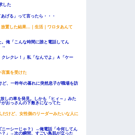
求した
てあげる」って言ったら・・・
→ 放置した結果…｜生活｜ワロタあんて
た。俺「こんな時間に誰と電話してん
）→
！クレクレ！」私「なんでよ」Ａ「ケー
い言葉を受けた
けど、一昨年の暮れに突然息子が職場を訪
っ放しの車を発見。しかも「ヒィ～」みた
子がおっさんの下敷きになってた
んだけど、女性側のリーダーみたいな人に
ズニーシーじゃ？）→俺電話「今何してん
い？」→次の瞬間、すごい鳥肌が立った