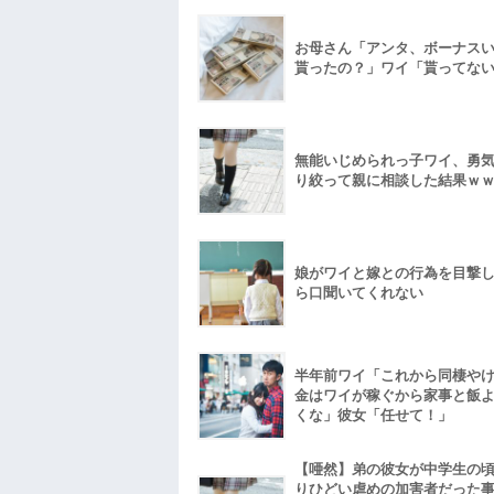
お母さん「アンタ、ボーナス
貰ったの？」ワイ「貰ってな
無能いじめられっ子ワイ、勇
り絞って親に相談した結果ｗ
娘がワイと嫁との行為を目撃
ら口聞いてくれない
半年前ワイ「これから同棲や
金はワイが稼ぐから家事と飯
くな」彼女「任せて！」
【唖然】弟の彼女が中学生の
りひどい虐めの加害者だった