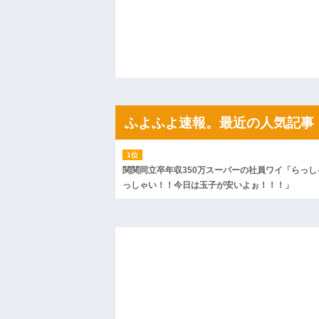
果・・・
私「初めて飲む味だけどなんのお茶？」
【GIF】JSのカンチョーワロタ
後続車にクラクションを鳴らされ彼氏が
んだ！降りてこいよ！」と怒鳴りだし...
【衝撃】報酬100万円超の治験募集がこち
【ネット騒然】惨殺されたタワマン頂き
ｗｗｗｗｗｗｗｗｗｗ
【愕然】白のクラウン俺氏、高速道路左
ふよふよ速報。最近の人気記事
wwwwwwwwwwww
百年の恋12-899 食べた量を張り合って
【悲報】佐藤輝明・・・２軍でも盛大に
れ
関関同立卒年収350万スーパーの社員ワイ「らっし
っしゃい！！今日は玉子が安いよぉ！！！」