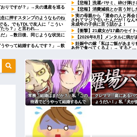
【悲報】洗濯バサミ、砕け弾け
どおりですが？」→夫の遺産を巡る
【悲報】消費減税とか言う対し
実の母親から「運命の人と再会
記念に押すスタンプのようなものね
されてマジで引いたんだが！なん
でる。でもTDLで友人に「こうい
未成年の子供に言う話かよ！
げたら？」と言われ…
【衝撃】21歳女が17歳のセイ
んだ」→数日後、同じような状況に
【2026年8月】メンタルに病
妊娠中の嫁「私はご飯があまり
どうやって結婚するんです？」→飲
あ外で食べてくるよ」→ すると…
【恐怖】手術中に熊本地震直撃
から髪を引っ張られ、子供が悪戯し
ら耳元でハサミの音がした！...
「俺の事好きだよね？」と頻繁
６年にもなるので流石にうんざり
やってるんやが金がない
世界の「変わった自動販売機」
？屋台出店してる奴らは誰の許可を
子供が産まれたけど、私と夫の
分たちの血液型を間違ってたのか
wwwwwwwwwwwwww
不倫相手の子だから当然だよねぇ
人、現る！！←コレはセクシー過ぎ
【賛否両論】バツイチ子連れの
 w w
常務「結婚はまだか？」私「この
クレママ「庭にあるバ
取り放題でてんこ盛りにしてる
ら性被害！？←コレマジならヤバく
待遇でどうやって結婚するんで
ょうだい！」私「犬が
う、、、
す？」→飲み会で本音を返したら
ら無理です」→断った
コトメの結婚式で、知らない間
場が静まり返って…
からまさかの物音
主な税金の成り立ちを調べてみ
ィギュアがヤバすぎるｗｗｗｗｗｗ
よ！」キチママ『そこに金庫があっ
「泥は出てけ！二度と来るな！」結