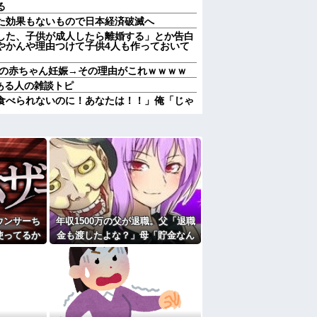
る
た効果もないもので日本経済破滅へ
した、子供が成人したら離婚する」とか告白
やかんや理由つけて子供4人も作っておいて
トの赤ちゃん妊娠→その理由がこれｗｗｗｗ
がある人の雑談トピ
食べられないのに！あなたは！！」俺「じゃ
した映像がやばすぎ・・・他
に確認してくる旦那がうざい。結婚してもう
を貼っていく【珍百景】
血液型からは産まれ得ない血液型だった。自
も？調べてみたら間違いはなかった。そりゃ
…
私、彼氏が結婚を拒む理由がコレｗｗｗｗｗ
ウンサーち
年収1500万の父が退職。父「退職
のはまあ見かけるが持ち帰りはなしでしょ
使ってるか
金も渡したよな？」母「貯金なん
数日後、庭
てないよー」父「全部なくなった
にお祝いの歌を弾き語りする事になってた
が…
の！？」→予想外の返事に家族騒
たよ
然となり…