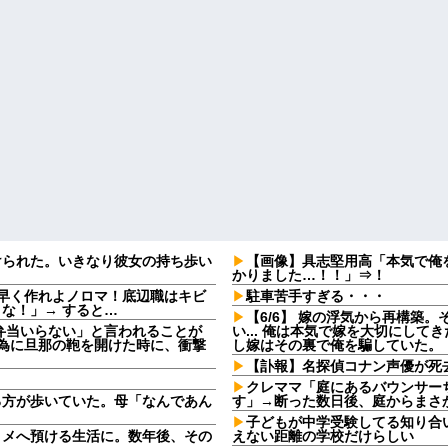
けられた。いきなり彼女の持ち歩い
【画像】具志堅用高「本気で俺
かりました…！！」⇒！
早く作れよノロマ！底辺職はキビ
駐車苦手すぎる・・・
な！」→ すると…
【6/6】 嫁の浮気から再構築
弁当いらない」と言われることが
い... 俺は本気で嫁を大切にし
る為に旦那の鞄を開けた時に、衝撃
し嫁はその裏で俺を騙していた。
【訃報】名探偵コナン声優が死去
クレママ「庭にあるバウンサー
る方が歩いていた。母「なんであん
す」→断った数日後、庭からまさ
子どもが中学受験してる知り合
トメへ預ける生活に。数年後、その
えない距離の学校だけらしい