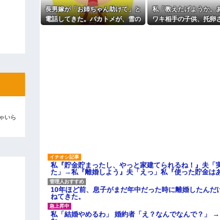
長男嫁が「お姉ちゃん助けて」と
私「教えたげようか。
彼「ちっ！」私「」
電話してきた。バカトメが、雪の
ワキ相手の子供、托卵
中うちの息子に会いに来ようとし
だよｗ」A「いい加減
逆切れ。「何クラクション鳴らして
たらしく...
な！」私「みんな知っ
わいそうだから言って
らｗｗｗｗｗ(※画像あり)
ｗ」 → そしてAはA
女子のこの動画、すげえええええｗ
てしまう…….
車線を制限速度で走った結果
くる
やらかす←あまり悲しませないでく
ゃいら
私『貯金貯まったし、やっと家建てられるね！』夫「
た」→私『離婚しよう』夫「えっ」私『使った貯金は
10年ほど前、息子がまだ年中だった時に離婚したんだ
ねてきた。
私「結婚やめるわ」 婚約者「え？なんでなんで？」 