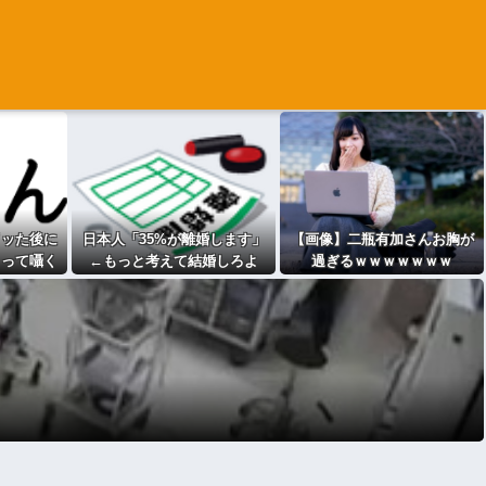
イッた後に
日本人「35%が離婚します」
【画像】二瓶有加さんお胸が
」って囁く
←もっと考えて結婚しろよ
過ぎるｗｗｗｗｗｗｗ
ｗwwww