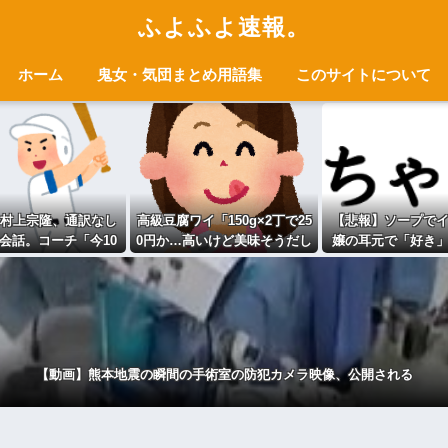
ふよふよ速報。
ホーム
鬼女・気団まとめ用語集
このサイトについて
村上宗隆、通訳なし
高級豆腐ワイ「150g×2丁で25
【悲報】ソープで
会話。コーチ「今10
0円か…高いけど美味そうだし
嬢の耳元で「好き
ぐらい。来た時は0だ
一丁買ってみるか！」
瞬間ｗｗｗｗｗｗｗ
った（笑）」
【動画】熊本地震の瞬間の手術室の防犯カメラ映像、公開される