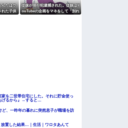
あんたはウ
従妹が現行犯逮捕された。従妹はY
された子供
ouTubeの企画をマネをして「別れ
なこという
させごっこ」をしており...
てるよ？か
ないだけ
母に確認し
.
実家を二世帯住宅にした。それに貯金使っ
あげるから』→すると…
けど、一昨年の暮れに突然息子が職場を訪
→ 放置した結果…｜生活｜ワロタあんて