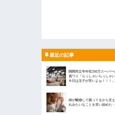
最近の記事
関関同立卒年収350万スーパー
員ワイ「らっしゃいらっしゃ
今日は玉子が安いよぉ！！！
姉が離婚して困ってるから支
れみたいなことを言い始めた