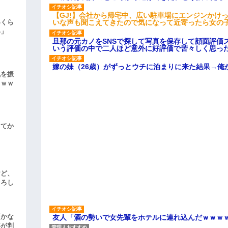
【GJ!】会社から帰宅中、広い駐車場にエンジンかけ
いな声も聞こえてきたので気になって近寄ったら女の
いくら
い」
旦那の元カノをSNSで探して写真を保存して顔面評価
いう評価の中で二人ほど意外に好評価で苦々しく思っ
嫁の妹（26歳）がずっとウチに泊まりに来た結果→俺
気を振
ｗｗｗ
してか
けど、
よろし
頃かな
友人「酒の勢いで女先輩をホテルに連れ込んだｗｗｗ
事が判