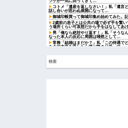
ツケが一気に回ってきて…
コトメ「遺産を返しなさい！」私「遺言
話し合いが思わぬ展開になって…
御城印帳買って御城印集め始めてみた。
2歳前の息子とは公共の場で必ず手を繋い
う場所くらい可哀想だから手をはなしてあ
男「俺なら絶対やり返す！」私「そうな
なった本人の反応に周囲は唖然として…
常務「結婚はまだか？」私「この待遇で
み会で本音を返したら場が静まり返って…
レストランで食事してたらいきなり後ろ
てるのかと思い注意しようと振り向こうとした
ワイ手取り15万正社員→副業でウーバー
祭りって謎だよな、誰が神輿担いでるの
得て商売してるの？
【悲報】大卒初任給600万の時代へwwwww
【画像】タトゥーだらけの美人海鮮料理
てワイらにブッ刺さりまくりw w w w w w w
【速報】NHK職員が番組出演タレントか
ねーか？
おばさんの一人旅
ハードオフに売っていた4万4000円のフ
「こんな高いの？ｗｗ」「逆に超安い」
私「ちょっと、人の家の金庫触らないで
たから、開けてみようとしただけ☆』義兄