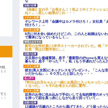
な
【画像】女の子「お母さん！！私ようやくファッショ
ね！」→悲しい結果がこれ・・・
テレワーク上司「会議中はカメラ付けろ！」女社員「
付けろ！」→
9月に付き合い始めたけどこの、この人と結婚はない
で重体になっているらしく…
新卒の女性社員に1年半ストーカーされていた。俺「
社員「実は10数年前に…」
元旦那から復縁要請。息子「最新型のiPhoneも買え
暮らせ」息子「やった＾＾」私（もう手遅れだったん
の社
彼女(美人女医)にネックレスをプレゼント。「こんな
い！！
シだからね」→ ６０万したと話したら・・・
」
｢昨日はお兄ちゃんと一緒にお風呂に入っちゃった～｣
くなった。→Ａ子のお母さんの話に驚愕…
えてく
近所のお寺に住み込みで手伝いしてる知的障害のオッ
を持って顔を真っ赤にしながら走り回っていて…
・・・
13歳娘が元嫁のところから逃げてきた。どう扱ったら