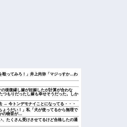
を殴ってみろ！」井上尚弥「マジっすか…わ
。その後復縁し嫁が妊娠したが計算が合わな
てきたつもりだったし嫁も幸せそうだった。しか
 → 今トンデモナイことになってる・・・
ちょうだい！」私「犬が使ってるから無理で
かの物音が…
い、たくさん受けさせてるけど合格したの通