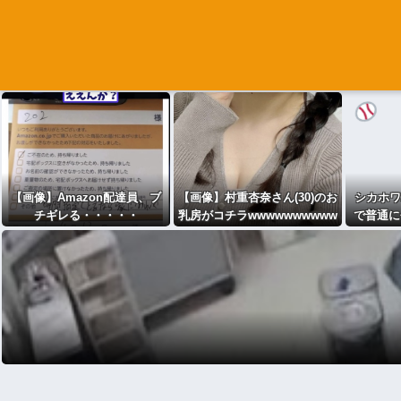
【画像】Amazon配達員、ブ
【画像】村重杏奈さん(30)のお
シカホワ
チギレる・・・・・
乳房がコチラwwwwwwwwww
で普通に
ww
段階で6