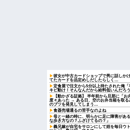
彼女が中古カードショップで男に話しか
てたカードを品定めしだしたらしく…
定食屋で注文から5分以上待たされた俺「
キビ動け！そんなんだから給料低いんだろう
【動かざる証拠】 半年前から旦那に「お
度々あった → ある日、空のお弁当箱を取
のブツを発見してしまう…
食器売場通るの苦手なのよね
母と一緒の時に、明らかに足に障害があ
な歩き方なの？ふざけてるの？」
義兄嫁が自宅をサロンにして姪を毎日ウ