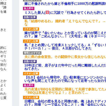
結婚は
嫁に不倫されたから嫁と不倫相手に1000万の慰謝料請
、「諦
女を連
ミスした新人(
)に冗談で「行為させてくれたら許し
私「結婚やめるわ」 婚約者「え？なんでなんで？」 
な
引きと
嫁が涙声で『会いたいね』とか言っているのが聞こえ
の？」嫁「ごめんなさい…！（大号泣」俺（キターー
私「まとめ買いして冷凍ストックしてる」Ａ「ずるい
滅的に
チ！バーカ！」→ 後日、Ａ旦那が凸してきた
どれだ
リギリ
夫に癌の余命宣告。その闘病中に長女から信じられな
やった
名前だ
10年ほど前、息子がまだ年中だった時に離婚したんだ
ねてきた。
、なん
【GJ!】会社から帰宅中、広い駐車場にエンジンかけ
いな声も聞こえてきたので気になって近寄ったら女の
」とか
をよく
夫の友達がBBQを定期的に開催して夫婦で参加してた
たと
「BBQは友達とやりなよ！」と言われて…
かれた
同じ質
日曜日、会社の窓を見ると同僚の姿。俺（あれ？ディ
の？」同僚「シーで並んでること！」俺「会社にいな