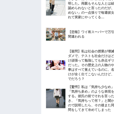
明した。両親もそんな人とは
認められないと言ったのだが
めない」の一点張りで毎週彼
れて実家にやってくる…
【悲報】ワイ将スーパーで万
間違われる
【疑問】私は社会の授業が壊
ダメで、テストも社会だけは
け頑張って勉強しても赤点ギ
だった。その歴史上の人物の
事はすべて覚えているのに、
けが全く出てこないんだけど
でだろう？
【驚愕】私は「気持ち少なめ
「気持ち多め」のような表現
する。彼氏の前でそれを言っ
き、「気持ちって何？」と聞
ので説明したら、その後また
問をしてきて冷めてしまった