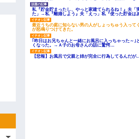
私『貯金貯まったし、やっと家建てられるね！』夫「
た」→私『離婚しよう』夫「えっ」私『使った貯金は
最近うちの庭に知らない男の人がしょっちゅう入って
が怒鳴りつけてきた。
｢昨日はお兄ちゃんと一緒にお風呂に入っちゃった～｣
くなった。→Ａ子のお母さんの話に驚愕…
【悲報】お風呂で父親と姉が完全に行為してるんだが..