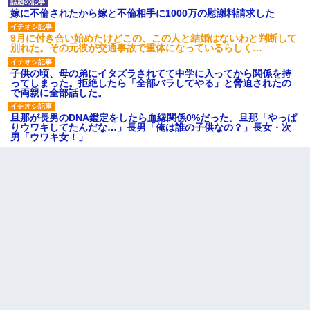
嫁に不倫されたから嫁と不倫相手に1000万の慰謝料請求した
9月に付き合い始めたけどこの、この人と結婚はないわと判断して
別れた。その元彼が交通事故で重体になっているらしく…
子供の頃、母の弟にイタズラされてて中学に入ってから関係を持
ってしまった。拒絶したら「全部バラしてやる」と脅迫されたの
で両親に全部話した。
旦那が長男のDNA鑑定をしたら血縁関係0%だった。旦那「やっぱ
りウワキしてたんだな…」長男「俺は誰の子供なの？」長女・次
男「ウワキ女！」