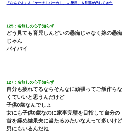
「なんでよ」Ａ「ケーチ！バーカ！」→ 後日、Ａ旦那が凸してきた
最近うちの庭に知らない男の人がしょっちゅう入ってくる。それ
を職場で愚痴ったら、同僚男性が怒鳴りつけてきた。
125
名無しの心子知らず
ケーキバイキングにいた単独の50くらいのオッサン、強烈だっ
どう見ても育児しんどいの愚痴じゃなく嫁の愚痴
た。
じゃん
バイバイ
童貞俺、宅飲みした女友達2人を家に泊めた結果ｗｗｗｗｗｗ
【悲報】嫁がワイのこと嫌いっぽいから単身赴任した結果
ワイ144kg彼女98kgデブカップル、1年間毎日行為しまくった結
127
名無しの心子知らず
果
自分も疲れてるならそんなに頑張ってご飯作らな
くていいと思うんだけど
新卒の女性社員に1年半ストーカーされていた。俺「マジで怖い」
子供0歳なんでしょ
上司「話をしてみる」→女性社員「実は10数年前に…」
女にも子供0歳なのに家事完璧を目指して自分の
首を締め結果夫に当たるみたいな人って多いけど
嫁が弁護士を連れてきて「悪いと思うなら慰謝料を払って離婚し
ろ」→ 俺「完全に恐喝になってますね」「お前、これが詐欺だっ
男にもいるんだね
て知ってる？」