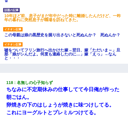
ｗ
10年ほど前、息子がまだ年中だった時に離婚したんだけど、一昨
年の暮れに突然息子が職場を訪ねてきた。
この母親は娘の黒歴史を掘り出さないと死ぬんか？ 死ぬんか？
嘘をついてフリン旅行へ出かけた嫁→翌日、嫁「ただいま～」旦
那「娘がシんだよ。何度も連絡したのに…」嫁「えっ」→なん
と・・・
デパートの外商『私さんだと名乗る女が、ツケで宝石を買おうと
していて…』私「！？」→ 翌日。ママ友たちの様子が微妙におか
しくなり・・・
118
名無しの心子知らず
ちなみに不定期休みの仕事してて今日俺が作った
17年飼っていた犬が亡くなった。鼻水垂らし嗚咽する私に、猫が
朝ごはん。
近づいて頭突きをしてきて…
卵焼きの下のはしょうが焼きに味つけしてる。
これにヨーグルトとプレミルつけてる。
9月に付き合い始めたけどこの、この人と結婚はないわと判断して
別れた。その元彼が交通事故で重体になっているらしく…