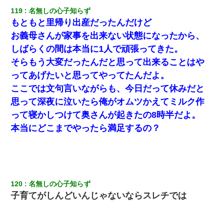
男だけどリベンジポノレノの被害者になって未だに人生が立ち直
119
名無しの心子知らず
せない
もともと里帰り出産だったんだけど
お義母さんが家事を出来ない状態になったから、
昨日37歳のおばさんと行為したんだけどめちゃくちゃだった
しばらくの間は本当に1人で頑張ってきた。
そらもう大変だったんだと思って出来ることはや
【唖然】帰宅したら旦那のスポーツカーが消えていた。警察『目
立つし、すぐ見つかるかもしれません』→ 数時間後・・警察『××
ってあげたいと思ってやってたんだよ。
さんご存じですか？』
ここでは文句言いながらも、今日だって休みだと
思って深夜に泣いたら俺がオムツかえてミルク作
私は家が貧しくて、手に職をつけようと看護師になった。だけど
卒業を控えた年の1月末、車にひかれて看護師になれなくなった。
って寝かしつけて奥さんが起きたの8時半だよ。
本当にどこまでやったら満足するの？
【戦争】不妊の俺嫁に弟嫁が2日間4歳児を託児 俺嫁はそこまで気
にしてなかったが、あまりにも子供が俺嫁に懐くので最後らへん
顔引きつってた → そして弟嫁が迎えに来た翌日…
スマホを与えられて、中学卒業する頃にはすっかり女叩きに洗脳
された弟が、大学進学のために一人暮らししたいと言い出した。
120
名無しの心子知らず
子育てがしんどいんじゃないならスレチでは
妹が嘘つきな元カレと寄りを戻してしまったという話をしていた
ら、旦那の顔が曇って雰囲気が一転。そそくさと話を切り上げて