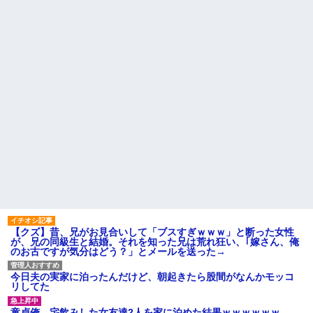
【クズ】昔、兄がお見合いして「ブスすぎｗｗｗ」と断った女性
が、兄の同級生と結婚。それを知った兄は荒れ狂い、｢嫁さん、俺
のお古ですが気分はどう？」とメールを送った→
今日夫の実家に泊ったんだけど、朝起きたら股間がなんかモッコ
リしてた
童貞俺、宅飲みした女友達2人を家に泊めた結果ｗｗｗｗｗｗ