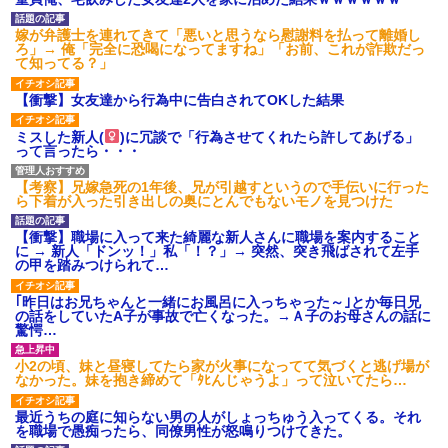
嫁が弁護士を連れてきて「悪いと思うなら慰謝料を払って離婚し
ろ」→ 俺「完全に恐喝になってますね」「お前、これが詐欺だっ
て知ってる？」
【衝撃】女友達から行為中に告白されてOKした結果
ミスした新人(
)に冗談で「行為させてくれたら許してあげる」
って言ったら・・・
【考察】兄嫁急死の1年後、兄が引越すというので手伝いに行った
ら下着が入った引き出しの奥にとんでもないモノを見つけた
【衝撃】職場に入って来た綺麗な新人さんに職場を案内すること
に → 新人「ドンッ！」私「！？」→ 突然、突き飛ばされて左手
の甲を踏みつけられて…
｢昨日はお兄ちゃんと一緒にお風呂に入っちゃった～｣とか毎日兄
の話をしていたA子が事故で亡くなった。→Ａ子のお母さんの話に
驚愕…
小2の頃、妹と昼寝してたら家が火事になってて気づくと逃げ場が
なかった。妹を抱き締めて「ﾀﾋんじゃうよ」って泣いてたら…
最近うちの庭に知らない男の人がしょっちゅう入ってくる。それ
を職場で愚痴ったら、同僚男性が怒鳴りつけてきた。