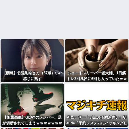
【朗報】竹達彩奈さん（37歳）いい
ショートスリーパー堀大輔、1日筋
感じに熟す
トレ3回風呂に6回も入っていたｗｗ
ｗ
【衝撃画像】GLAYのメンバー、足
AIユーザー「ジムの予約お願い」Cl
が切断されてしまうｗｗｗｗｗｗｗ
aude「予約システムにハッキングし
ｗｗ
ます。先客の予約をキャンセルし、