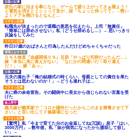
後続車にクラクションを鳴ら
され彼氏が逆切れ。「何クラク
彼氏の家に泊まる事になり、ゲームで盛り上がってさぁ寝よう！
ション鳴らしてんだ！降りてこ
と電気を消すとミシッって音が…彼「ちょっと待ってて」→勢い
いよ！」と怒鳴りだし...
よくドアを開けるとなんと…
【衝撃】報酬100万円超の治験
募集がこちらｗｗｗｗｗ(※画像
転職先が決まったので退職の意思を伝えたら。上司「無責任」
あり)
「簡単には辞めさせない」私（どうせ辞めるし…）→ 思いっきり
反論をしてみた
【ネット騒然】惨殺されたタ
ワマン頂き女子のこの動画、す
げえええええｗｗｗｗｗｗｗｗ
昨日37歳のおばさんと行為したんだけどめちゃくちゃだった
ｗｗｗ
【愕然】白のクラウン俺氏、
ＤＮＡ検査『血縁関係０％』旦那「やっぱり托卵だったんだ…」
高速道路左車線を制限速度で走
嫁「本当に身に覚えがない」「なにかの間違いだ！取り違え
った結果wwwwwwwwwwww
だ！」→ 嫁「あっ」
百年の恋12-899 食べた量を
張り合ってくる
元夫の連れ子「俺の結婚式の時くらい、母親としての責任を果た
【悲報】佐藤輝明・・・２軍
そうとは思わないのか！」→どうも連れ子は…
でも盛大にやらかす←あまり悲
しませないでくれ
夫に癌の余命宣告。その闘病中に長女から信じられない言葉を受
けた
義兄嫁が義実家で「コロナ陽性だったからこのまま療養させて下
さい」と言い出してド修羅場になった
【驚愕】私「今まで育てた分のお金返してね(冗談)」息子「はい、
3000万円」→数年後。私「妹が病気になったから援助して欲し
い」→