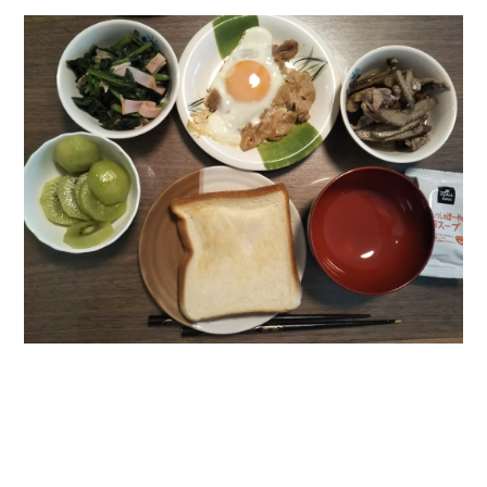
彼女にプロポーズしてOK貰った俺、告げられた結婚条件にブチ切
れて無事婚約破棄・・・
【衝撃】ある工場に配属すると、女の人がみんな退職してしま
う。会社「仕事がハードだし田舎で娯楽も少ないからキツイの
か…」→ 実際は違った
【修羅場】彼女親「カスな家柄のヤツなんかと家族になるのはご
めんだ」俺「じゃあ別れます…」→ 彼女「なんで言い返してくれ
なかったの？（泣」
【衝撃】ヤンキー女に「サせて」って言った結果
22歳の頃、父に36歳の男性とお見合いをしてくれと頼まれた。父
の親会社の経営者の息子さんだったので、父も喜んで私の写真を
送ったんだが→
【衝撃】職場に入って来た綺麗な新人さんに職場を案内すること
に → 新人「ドンッ！」私「！？」→ 突然、突き飛ばされて左手
の甲を踏みつけられて…