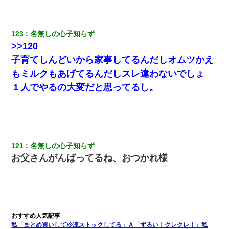
いつもより早く寝付いてしまった…｜生活｜ワロタあんてな
我が家のガレージに見知らぬ車。俺「もしもし、玄関にもシャッ
123
名無しの心子知らず
ターリモコンあるだろ？DOWNのボタン押してｗ」→ 待つこと１
>>120
時間弱・・・
子育てしんどいから家事してるんだしオムツかえ
さっき嫁から、「愛しています」ってメールが届いた。俺も「愛
もミルクもあげてるんだしスレ違わないでしょ
してます」って送ったら
１人でやるの大変だと思ってるし。
妻「ずっと好きだった人と一緒になりたいから、わかれてくださ
い」→離婚後、娘と実家で生活してると…
[緊急]ベロベロの女に声をかけて行為してきた結果
121
名無しの心子知らず
お父さんがんばってるね、おつかれ様
隣室のお婆ちゃん「下階からの異臭に困ってる、今もすっごく臭
い」私「変だなあ～なにも臭わないよ」→ その後。警察『絶対に
窓とドアを開けないで』
彼女(美人女医)にネックレスをプレゼント。「こんな安物を渡すく
らいなら、渡さないほうがマシだからね」→ ６０万したと話した
ら・・・
私「まとめ買いして冷凍ストックしてる」Ａ「ずるい！クレクレ！」私