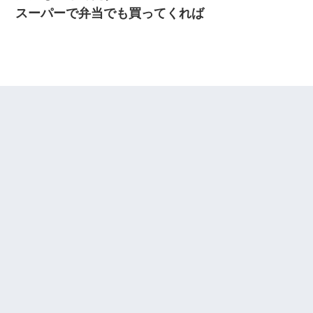
スーパーで弁当でも買ってくれば
【復讐】義兄嫁「生活費、足りない分を貸してほしい」私「貸す
わけないでしょｗｗｗｗ」→ 理由を話したら泣き出して・・私
（あまりにも希望通り）
【考察】兄嫁急死の1年後、兄が引越すというので手伝いに行った
ら下着が入った引き出しの奥にとんでもないモノを見つけた
出張中の旦那から『フリンしやがって、このクズ』と電話が。私
「本当に家まで来たの？証拠は？」旦那「俺の言葉が信じられな
いのか！」→ 離婚後
放置子が病院送りになったらしい → 俺（二度と帰ってくるなよ…
嫁を半身不随にしやがった恨みは、正直こんなもんじゃ晴れな
い）
嫁に不倫されたから嫁と不倫相手に1000万の慰謝料請求した