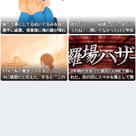
部なくなったの！？」→予想外
でいるのに月20万使おうとする
の返事に家族騒然となり…
のクソ
取り放題でてんこ盛りにして
【画像】人気女子アナさんの
るのはまあ見かけるが持ち帰り
谷〇厳選ｗｗｗｗ他
はなしでしょう、、、
嫁が大事にしてるぬいぐるみを妹が
彼氏「そろそろ結婚しよう」私「そ
【修羅場】帰宅したら間男に
母が「学費を親が払うのはお
フルボッコされた結果…その理
勝手に破棄。発覚後に俺の嫁が壊れ
うだね！…聞いてなかったけど年収
かしい」と言い出した。その理
由がこれｗｗｗ
由を聞いて思わず耳を疑ってし
た
とかって聞いてもいい？」彼氏「2
まい…
会社クビになった正社員だけ
億かな」私「……は？」
ど質問ある？
「昼間にあんなこと言った自
分がバカ」と勝手に懺悔すら口
【画像】笑える画像、素敵な
にした営業
画像、なんでも貼っていけｗｗ
ｗｗｗ
【うわぁ】 横向き寝、体に負
担があったと判明ｗｗｗｗｗｗ
【衝撃】女叩きの弟を陰でサ
ｗ
ポートする姉…その真意が怖す
PTAで私の整形デマを言いふらした
2年弱付き合った彼氏にLINEで振ら
ぎるｗｗｗｗ
ショートスリーバー堀大輔さ
Aに迷惑だと伝えた。すると「この
れた。次の日にスマホを落として画
ん、とんでもない事になるｗｗ
職場の流し台に、飲み終わっ
人整形してるんです！！」と大勢の
面破壊、LINEの移行が出来ず放置し
ｗｗｗｗｗｗ
たペットボトルをそのまま放置
する人がいる
保護者の前で叫び出し…
てたら...
【画像】ワイ底辺期間工の夕
食がこちらｗｗｗｗｗ
面接官「このボールペンを1万
円で売って下さい」
【画像】闇バイトで無期懲役
になってしまった若者さん、お
旦那が激務で寂しいらしく俺
手紙でお気持ち表明した結果本
にお誘いメールを山ほど送って
当に自分で書いたの？と疑惑が
くる嫁のママ友。どうにかなる
集中してしまう…
前に距離を置きたいんだが嫁が
ママ友に託児してて「他に預け
マジで「女しか」使わない言
るとこあるの？」
葉ｗｗｗｗｗｗｗｗｗｗｗｗｗ
ｗｗｗｗｗｗｗｗｗｗｗｗｗｗ
私「夫がギャンブル依存症で