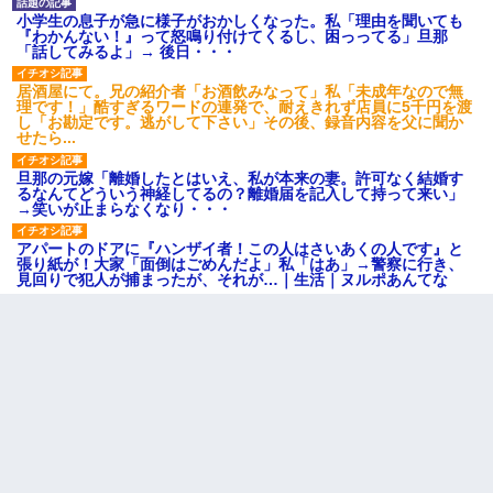
小学生の息子が急に様子がおかしくなった。私「理由を聞いても
『わかんない！』って怒鳴り付けてくるし、困っってる」旦那
「話してみるよ」→ 後日・・・
居酒屋にて。兄の紹介者「お酒飲みなって」私「未成年なので無
理です！」酷すぎるワードの連発で、耐えきれず店員に5千円を渡
し「お勘定です。逃がして下さい」その後、録音内容を父に聞か
せたら...
旦那の元嫁「離婚したとはいえ、私が本来の妻。許可なく結婚す
るなんてどういう神経してるの？離婚届を記入して持って来い」
→笑いが止まらなくなり・・・
アパートのドアに『ハンザイ者！この人はさいあくの人です』と
張り紙が！大家「面倒はごめんだよ」私「はあ」→警察に行き、
見回りで犯人が捕まったが、それが…｜生活｜ヌルポあんてな