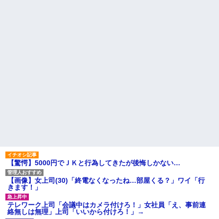
す。でも離婚したくない」一同
【驚愕】義実家の“素手おにぎ
「きっぱり辞めさせるべき」→
り”が汚くて無理！ 「子どもに食
私「回数を減らすって言ってく
べさせたくない！！」←お前ら
れました！」一同「だめだこり
は食べられる？？？？？？
ゃ」
プロポーズした彼女のご両親
主な税金の成り立ちを調べて
へ挨拶に行った結果→ 彼女の兄
みたよ
「ああああおおおお！！」 俺
『！？』 兄がいるのは聞いてた
けど、ガチの池沼だったんだ...
告白を決意してメールをし
た。 女『久しぶりです。私、海
外赴任中なんです』俺「え！？
（恋愛運本当ねえな…）」 → そ
して3年後、彼女の帰国を空港...
ハードオフに売っていた4万
4000円のフィギュアがヤバすぎ
るｗｗｗｗｗｗ「こんな高い
の？ｗｗ」「逆に超安い」
私「ちょっと、人の家の金庫
触らないでよ！」キチママ『そ
こに金庫があったから、開けて
【驚愕】5000円でＪＫと行為してきたが後悔しかない…
みようとしただけ☆』義兄「泥
は出てけ！二度と来るな！」結
果・・・
【画像】女上司(30)「終電なくなったね…部屋くる？」ワイ「行
私「初めて飲む味だけどなん
きます！」
のお茶？」彼「ちっ！」私「」
【GIF】JSのカンチョーワロ
テレワーク上司「会議中はカメラ付けろ！」女社員「え、事前連
タ
絡無しは無理」上司「いいから付けろ！」→