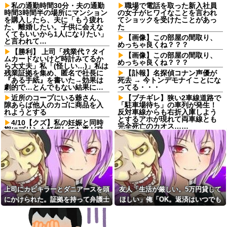
私の通勤時間30分・夫の通勤
職場で電話を取った新入社員
時間3時間半の場所にマンション
の女子がヒワイなことを言われ
を購入したら、夫に「もう疲れ
てショックを受けたことがあっ
た、離婚したい。子供に会えな
た
くてもいいから1人になりたい」
【画像】この部屋の間取り、
と言われて…
めっちゃ良くね？？？
【勝利】 上司「残業代？タイ
【画像】この部屋の間取り、
ムカードないけど時計みてるか
めっちゃ良くね？？？
ら大丈夫」私「(怪しい…)」私は
残業証拠を集め、匿名で社長に
【訃報】名探偵コナン声優が
『ある手紙』を書いた→効果は
死去 → 今トンデモナイことにな
劇的で…とんでもない結果に…
ってる・・・
近所のコープにいる爺さん、
【ブチギレ】狭い2車線道路で
隙あらば他人のカゴに商品を入
「駐車場待ち」の車列が発生！
れようとする
反対車線からも右折入庫しよう
とするアホが現れて両車線とも
4/10【クズ】私の妊娠と同時
完全死亡のカオス……
期にプリンも妊娠してた事が発
覚→夫から電話がかかってき
職場の流し台に、飲み終わっ
た。父「娘に代われ？その前に
たペットボトルをそのまま放置
する事があるだろう？」夫「僕
する人がいる
らの恋路を邪魔しないでくださ
【画像】女子高生「ってか、
い！」
ヤる？」ｼｭﾊﾞﾊﾞﾊﾞﾊﾞﾊﾞﾊﾞﾊﾞﾊﾞﾊﾞ
彼の母親と初めて食事した時
ﾊﾞﾊﾞ⇒！！！
に彼母が「私ちゃんは結婚した
「営業の俺が食わせてやって
上司にカビキラーとダニアースを頭
友人「生活が厳しい。5万円貸して
ら仕事辞める予定なんですって
る」パートを馬鹿にした結果、
ね」と言ってきた
にかけられた。証拠を持って弁護士
ほしい」俺「OK。返済はいつでも
社内が荒れ果てて２年で支社が
年収1500万の父が退職。父
消滅ｗｗ数年後に会った上司の
に相談したら...
いいよ」→後日、友人のSNSを見
「退職金も渡したよな？」母
能天気すぎる発言に絶句
て…
「貯金なんてないよー」父「全
パートタイマーで月16万稼い