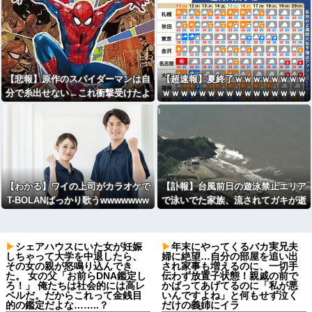
数カ月先まで予約を入れました。」
【悲報】原作のスパイダーマンは自
【超速報】夏終了ｗｗｗｗｗｗｗｗ
分で糸出せない←これ衝撃受けたよ
ｗｗｗｗｗｗｗｗｗｗｗｗｗｗｗｗ
な
ｗｗｗｗｗｗｗｗｗｗｗｗｗｗｗｗ
【わかる】ワイの上司がカラオケで
【訃報】台風前日の遊泳禁止エリア
T-BOLANばっかり歌うwwwwwww
で泳いでた家族、流されてガキが逝
く
シェアハウスにいた女が妊娠
年末にやってくるバカ実兄夫
しちゃって大学を中退したら、
婦に絶望…自分の部屋を追い出
その女の親が怒鳴り込んでき
され家事も増えるのに、一切手
た。 女の父「お前らDNA鑑定し
伝わず放置子状態！親戚の前で
ろ！」 俺たちは社会的には高レ
かばってあげてるのに「私が悪
ベルだ。だからこれって金銭目
いんですよね」と何もせず泣く
的の鑑定だよな……..？
だけの義姉にイラ