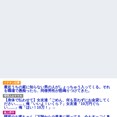
る…」知人「一緒に捕まえよ
画像を貼っていくスレｗｗｗｗ
う」→おとりを仕掛けたら泥奥
【修羅場】父の浮気相手がま
がまんまと引っかかり…
さかの男！？私が突き止めた結
養子だと知った10歳の息子か
果ｗｗｗｗ
ら「本当の親に会いたい」と相
今日から業務報告書の「庶
談された。正直に答えたら夫婦
務」っていう大項目が急に廃止
関係が急変して…
されたんだけど意味不明すぎる
「2年間、たぶん1日4回は握っ
社会人1年目の時、下の階に住
てた」ラスベガスで買った3,000
んでる40代半ばくらいの独身女
円のキーホルダーを調べたら
性に狙われかけた
ハードオフに売っていた4万
主な税金の成り立ちを調べて
4000円のフィギュアがヤバすぎ
みたよ
るｗｗｗｗｗｗ「こんな高い
の？ｗｗ」「逆に超安い」
私「ちょっと、人の家の金庫
触らないでよ！」キチママ『そ
こに金庫があったから、開けて
みようとしただけ☆』義兄「泥
は出てけ！二度と来るな！」結
果・・・
私「初めて飲む味だけどなん
最近うちの庭に知らない男の人がしょっちゅう入ってくる。それ
のお茶？」彼「ちっ！」私「」
を職場で愚痴ったら、同僚男性が怒鳴りつけてきた。
【GIF】JSのカンチョーワロ
タ
【身体で払わせて】女友達「ごめん、何も言わずにお金貸してく
後続車にクラクションを鳴ら
ださい……」俺「いいよ！いくら？」女友達「10万円ぐら
され彼氏が逆切れ。「何クラク
い……」俺「ほい！10万！」→
ション鳴らしてんだ！降りてこ
いよ！」と怒鳴りだし...
隣室のお婆ちゃん「下階からの異臭に困ってる、今もすっごく臭