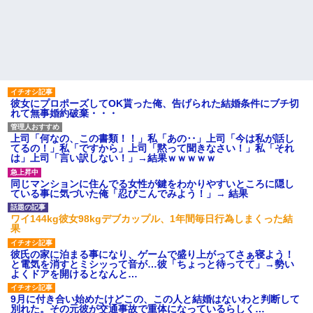
彼女にプロポーズしてOK貰った俺、告げられた結婚条件にブチ切
れて無事婚約破棄・・・
上司「何なの、この書類！！」私「あの‥」上司「今は私が話し
てるの！」私「ですから」上司「黙って聞きなさい！」私「それ
は」上司「言い訳しない！」→結果ｗｗｗｗｗ
同じマンションに住んでる女性が鍵をわかりやすいところに隠し
ている事に気づいた俺「忍びこんでみよう！」→ 結果
ワイ144kg彼女98kgデブカップル、1年間毎日行為しまくった結
果
彼氏の家に泊まる事になり、ゲームで盛り上がってさぁ寝よう！
と電気を消すとミシッって音が…彼「ちょっと待ってて」→勢い
よくドアを開けるとなんと…
9月に付き合い始めたけどこの、この人と結婚はないわと判断して
別れた。その元彼が交通事故で重体になっているらしく…