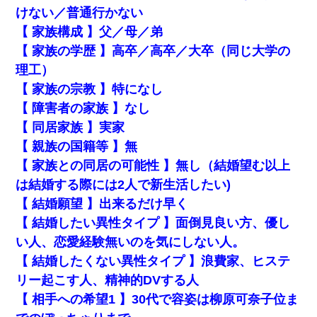
けない／普通行かない
【 家族構成 】父／母／弟
【 家族の学歴 】高卒／高卒／大卒（同じ大学の
理工）
【 家族の宗教 】特になし
【 障害者の家族 】なし
【 同居家族 】実家
【 親族の国籍等 】無
【 家族との同居の可能性 】無し（結婚望む以上
は結婚する際には2人で新生活したい)
【 結婚願望 】出来るだけ早く
【 結婚したい異性タイプ 】面倒見良い方、優し
い人、恋愛経験無いのを気にしない人。
【 結婚したくない異性タイプ 】浪費家、ヒステ
リー起こす人、精神的DVする人
【 相手への希望1 】30代で容姿は柳原可奈子位ま