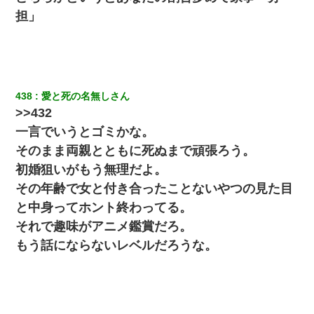
担」
嘘をついてフリン旅行へ出かけた嫁→翌日、嫁「ただいま～」旦
那「娘がシんだよ。何度も連絡したのに…」嫁「えっ」→なん
と・・・
嫁の妹（26歳）がずっとウチに泊まりに来た結果→俺がヤバイｗ
ｗｗｗｗｗｗｗ
438
愛と死の名無しさん
>>432
一言でいうとゴミかな。
そのまま両親とともに死ぬまで頑張ろう。
初婚狙いがもう無理だよ。
その年齢で女と付き合ったことないやつの見た目
と中身ってホント終わってる。
それで趣味がアニメ鑑賞だろ。
もう話にならないレベルだろうな。