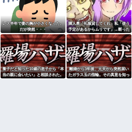
バス停で知り合った料理上手
予約していた美容室が臨時休
なご婦人から絶品手料理をお裾
業。連絡くれてもいいのに
分け。仲良くしていたが家に上
ツーリング中に軽自動車から
がろうとするご婦人が娘に放っ
執拗な煽り運転を受けていた。
た『失礼すぎる一言』に絶句←
その数分後、思わぬ結末を目撃
手料理は美味しかったのに性格
レス半年で妻の胸が小さくなった。
隣人奥「礼服貸してくれ」私「使う
することになり…
クセ強すぎ
だが突然・・・
予定があるからムリです」→断った
小６娘が家のこと何もしてく
某企業の支店で派遣として働
途端、とんでもない暴言を吐かれ
れてなくて動画ばかり見てる。
きだしたら「あら！あんた見せ
その姿が情けなくて...
て〜」とおばさんにスカートを
て…
めくられ太腿を両手で鷲された
お前ら「日本も核武装汁！」
←１万発の核弾頭どこに
最近字を書く時にあり得ない
間違いするようになってきたわ
日産e-power、無給油で
1980km走行しギネス記録を達
挨拶で難聴を侮辱してきたト
成！→山頂から下ってるだけで
メから久々に電話。トメ「私は
養子だと知った10歳の息子から「本
離婚から3年後、元夫から突然届い
した…
元気よ！」私「でもお義父さん
から…」トメの『痔』に効く温
当の親に会いたい」と相談された。
たガラス玉の指輪。その真意を知っ
【悲報】へずまりゅう（35）
泉を紹介してあげたら大発狂し
ボランティアのため熊本に行く
正直に答えたら夫婦関係が急変し
た瞬間、私も弁護士も言葉を失っ
た←お義父さんノリノリで温泉
も体調不良で病院に行く
行ってて草
て…
て…
【画像】森高千里(55) 「ミニ
ヘンタイがいたんだけど兄貴
スカートはとてもムリよ若い子
じゃないよね
には負けるわ」←ワイらにはブ
ッ刺さりまくってしまうw w w
【修羅場】間男に濡れ衣を着
w w w
せられたサレ夫の反撃がエグす
ぎるｗｗｗｗ
【画像あり】安心系JKのホッ
トケーキ、レベチｗｗｗｗｗｗ
24歳年収550万ワイ、高級車も
ｗｗｗｗｗｗｗｗｗｗｗｗｗｗ
豪邸も買えない人生が確定して
ｗｗｗｗ
いる事実に咽び泣く
私「また郵便がなくなって
【腹筋崩壊】見た瞬間吹いた