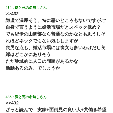
【GJ!】会社から帰宅中、広い駐車場にエンジンかけっ放しの車を
434
愛と死の名無しさん
発見。しかも「ヒィ～」みたいな声も聞こえてきたので気になっ
>>432
て近寄ったら女の子がおっさんの下敷きになってた
謙虚で温厚そう、特に悪いところもないですがご
自身で言うように婚活市場だとスペック低め？
嫁が弁護士を連れてきて「悪いと思うなら慰謝料を払って離婚し
ろ」→ 俺「完全に恐喝になってますね」「お前、これが詐欺だっ
でも紀伊の山間部なら普通なのかなとも思うしそ
て知ってる？」
れほどネックでもない気もしますが
喪男な点も、婚活市場には喪女も多いわけだし良
【不幸な結婚式】新郎親族「ブスのくせにドレスなんか着ちゃっ
てさ～ほんと恥ずかしいわよね～（大声」新郎両親「！！！（土
縁はどこかにありそう
下座」→ 結果・・・
ただ地域的に人口の問題があるかな
活動あるのみ、でしょうか
旦那の元嫁「離婚したとはいえ、私が本来の妻。許可なく結婚す
るなんてどういう神経してるの？離婚届を記入して持って来い」
→笑いが止まらなくなり・・・
彼女にプロポーズしてOK貰った俺、告げられた結婚条件にブチ切
れて無事婚約破棄・・・
435
愛と死の名無しさん
>>432
兄の新しい嫁がやらかしすぎて辛い。当たり前のように実家や姪
の幼稚園に来る
ざっと読んで、実家+面倒見の良い人+共働き希望