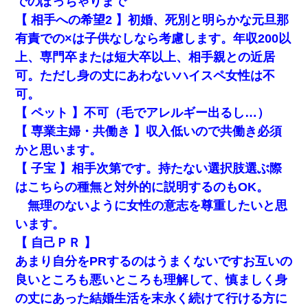
でのぽっちゃりまで
【 相手への希望2 】初婚、死別と明らかな元旦那
有責での×は子供なしなら考慮します。年収200以
上、専門卒または短大卒以上、相手親との近居
可。ただし身の丈にあわないハイスペ女性は不
可。
【 ペット 】不可（毛でアレルギー出るし…）
【 専業主婦・共働き 】収入低いので共働き必須
かと思います。
【 子宝 】相手次第です。持たない選択肢選ぶ際
はこちらの種無と対外的に説明するのもOK。
無理のないように女性の意志を尊重したいと思
います。
【 自己ＰＲ 】
あまり自分をPRするのはうまくないですお互いの
良いところも悪いところも理解して、慎ましく身
の丈にあった結婚生活を末永く続けて行ける方に