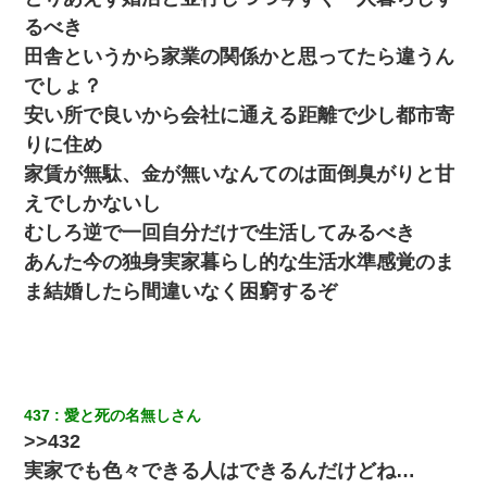
るべき
夫に癌の余命宣告。その闘病中に長女から信じられない言葉を受
けた
田舎というから家業の関係かと思ってたら違うん
でしょ？
「お前の父ちゃんは自宅警備員」とかからかわれたけど、実はと
安い所で良いから会社に通える距離で少し都市寄
んでもない仕事に就いていた
りに住め
家賃が無駄、金が無いなんてのは面倒臭がりと甘
私（23）冗談のつもりで上司（27）に胸を揉ませた結果・・・
えでしかないし
むしろ逆で一回自分だけで生活してみるべき
今日夫の実家に泊ったんだけど、朝起きたら股間がなんかモッコ
リしてた
あんた今の独身実家暮らし的な生活水準感覚のま
ま結婚したら間違いなく困窮するぞ
父親がくも膜下出血で突然ﾀﾋ。→母の貯金が0なことが判明。→母
「私を家に置いてほしい、どうか見捨てないで(土下座」俺・嫁
「…」
妻「ずっと好きだった人と一緒になりたいから、わかれてくださ
い」→離婚後、娘と実家で生活してると…
437
愛と死の名無しさん
>>432
｢昨日はお兄ちゃんと一緒にお風呂に入っちゃった～｣とか毎日兄
実家でも色々できる人はできるんだけどね…
の話をしていたA子が事故で亡くなった。→Ａ子のお母さんの話に