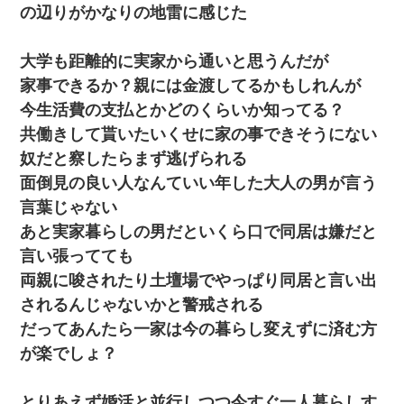
の辺りがかなりの地雷に感じた
【驚愕】私「今まで育てた分のお金返してね(冗談)」息子「はい、
3000万円」→数年後。私「妹が病気になったから援助して欲し
い」→
大学も距離的に実家から通いと思うんだが
家事できるか？親には金渡してるかもしれんが
デパートの外商『私さんだと名乗る女が、ツケで宝石を買おうと
今生活費の支払とかどのくらいか知ってる？
していて…』私「！？」→ 翌日。ママ友たちの様子が微妙におか
しくなり・・・
共働きして貰いたいくせに家の事できそうにない
奴だと察したらまず逃げられる
小学生の息子が急に様子がおかしくなった。私「理由を聞いても
面倒見の良い人なんていい年した大人の男が言う
『わかんない！』って怒鳴り付けてくるし、困っってる」旦那
「話してみるよ」→ 後日・・・
言葉じゃない
あと実家暮らしの男だといくら口で同居は嫌だと
義兄嫁が義実家で「コロナ陽性だったからこのまま療養させて下
言い張ってても
さい」と言い出してド修羅場になった
両親に唆されたり土壇場でやっぱり同居と言い出
されるんじゃないかと警戒される
生保レディと行為する為に駆け引きしてみた結果ｗｗｗｗｗｗｗ
ｗｗｗｗｗ
だってあんたら一家は今の暮らし変えずに済む方
が楽でしょ？
さっき嫁から、「愛しています」ってメールが届いた。俺も「愛
してます」って送ったら
とりあえず婚活と並行しつつ今すぐ一人暮らしす