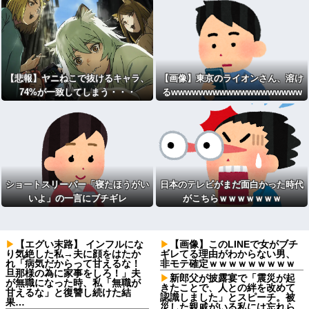
【悲報】ヤニねこで抜けるキャラ、
【画像】東京のライオンさん、溶け
74%が一致してしまう・・・
るwwwwwwwwwwwwwwwwwww
wwwwwwwwwwwwwwwww
ショートスリーパー「寝たほうがい
日本のテレビがまだ面白かった時代
いよ」の一言にブチギレ
がこちらｗｗｗｗｗｗｗ
【エグい末路】 インフルにな
【画像】このLINEで女がブチ
り気絶した私→夫に顔をはたか
ギレてる理由がわからない男、
れ「病気だからって甘えるな！
非モテ確定ｗｗｗｗｗｗｗｗｗ
旦那様の為に家事をしろ！」夫
新郎父が披露宴で「震災が起
が無職になった時、私「無職が
きたことで、人との絆を改めて
甘えるな」と復讐し続けた結
認識しました」とスピーチ。被
果…
災した親戚がいる私には忘れら