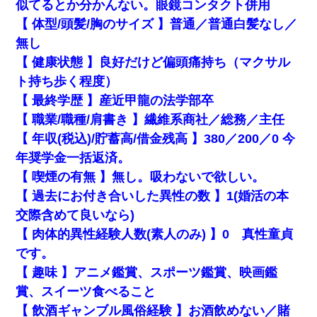
似てるとか分かんない。眼鏡コンタクト併用
【 体型/頭髪/胸のサイズ 】普通／普通白髪なし／
無し
【 健康状態 】良好だけど偏頭痛持ち（マクサル
ト持ち歩く程度）
【 最終学歴 】産近甲龍の法学部卒
【 職業/職種/肩書き 】繊維系商社／総務／主任
【 年収(税込)/貯蓄高/借金残高 】380／200／0 今
年奨学金一括返済。
【 喫煙の有無 】無し。吸わないで欲しい。
【 過去にお付き合いした異性の数 】1(婚活の本
交際含めて良いなら)
【 肉体的異性経験人数(素人のみ) 】0 真性童貞
です。
【 趣味 】アニメ鑑賞、スポーツ鑑賞、映画鑑
賞、スイーツ食べること
【 飲酒ギャンブル風俗経験 】お酒飲めない／賭