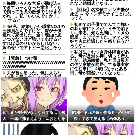
毎回いろんな営業が飛び込ん
れない結婚式となり…
できてカッとなった業者「うち
【訃報】名探偵コナン声優が
で飼ってる犬の散歩でも行きや
死去 → 今トンデモナイことにな
がれ！」私「いいんですか！」
ってる・・・
→ すると・・・
初めての子供でてんてこ舞い
4/6私、結婚したい職業NO.1の
の我が家にトメが月イチで泊ま
公務員なんですけど、嫁が子供
りに来る。知らぬ間に「トメの
連れて家出した。全く理由は思
部屋」までできてた。ママン大
いつかないけど強いてあげると
好き夫に抗議したら怒り狂うだ
すれば母のせいかもしれない。
ろうな…
嫁のせいでアトピー悪化しそう
→
私は生まれつき身体障害があ
る。母が反対を押し切って産ん
【緊急】 つけ麺
だが、結局離婚。私と母は母方
WWWWWWWWWWWWWWWW
の伯父家族が同居してる母実家
WWWWWW
に住む事に。4歳になったある
夫が首を吊った。気に入らな
日、母が突然いなくなった…
いと私を殴るウトとそれを傍観
マイナンバーカード約90万
するトメに生活費をくれない
枚“返納”、その理由とは？返納
夫…地獄の義実家をでて離婚し
した人にインタビュー
ようとしたら…夫にはとんでも
ない秘密があった
【にじさんじ】叶の歌声が響
き渡る！2nd LIVE「孤独 -
毎日可愛くて美人だと言って
solitude-」：樋口楓 剣持刀也
くれる夫。いつフィルターが外
椎名唯華 三枝明那 加賀美ハヤト
れて私がただのデブスおばさん
星川サラ 小柳ロウ
私「また郵便がなくなってる…」知
昭和生まれの嫁が作る弁当が『戦
だと気付いてしまうのか恐ろし
くなった
僕ハイエース乗り、パチンコ
人「一緒に捕まえよう」→おとりを
後』すぎて萎える【画像あり】
屋の駐車場にいるけど隣に停め
昭和生まれの嫁が作る弁当が
仕掛けたら泥奥がまんまと引っかか
たらおっさんがぶち切れてき
『戦後』すぎて萎える【画像あ
た…他
り…
り】