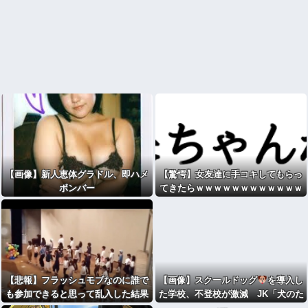
【画像】新人恵体グラドル、即ハメ
【驚愕】女友達に手コキしてもらっ
ボンバー
てきたらｗｗｗｗｗｗｗｗｗｗｗｗ
wwww
【悲報】フラッシュモブなのに誰で
【画像】スクールドッグ
を導入し
も参加できると思って乱入した結果
た学校、不登校が激減 JK「犬のた
ｗｗｗｗｗｗｗｗｗｗ
めに学校行きたくなる」