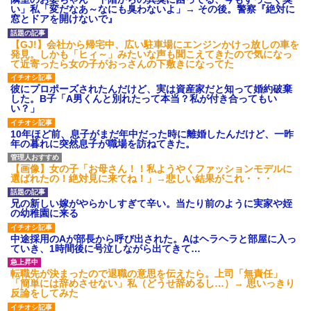
【衝撃】報酬100万円超の治験
い」私「変だなあ～なにも臭わないよ」→ その後。警察『絶対に
募集がこちらｗｗｗｗｗ(※画像
窓とドアを開けないで』
あり)
【ネット騒然】惨殺されたタ
【GJ!】会社から帰宅中、広い駐車場にエンジンかけっ放しの車を
ワマン頂き女子のこの動画、す
発見。しかも「ヒィ～」みたいな声も聞こえてきたので気になっ
げえええええｗｗｗｗｗｗｗｗ
て近寄ったら女の子がおっさんの下敷きになってた
ｗｗｗ
【愕然】白のクラウン俺氏、
彼にプロポーズされたんだけど、実は資産家だと知って婚約破棄
高速道路左車線を制限速度で走
した。B子「A男くんと別れたって本当？私が付き合ってもい
った結果wwwwwwwwwwww
い？」
百年の恋12-899 食べた量を
張り合ってくる
10年ほど前、息子がまだ年中だった時に離婚したんだけど、一昨
年の暮れに突然息子が職場を訪ねてきた。
【悲報】佐藤輝明・・・２軍
でも盛大にやらかす←あまり悲
しませないでくれ
【画像】女の子「お母さん！！私ようやくファッションモデルに
選ばれたの！絶対見に来てね！」→悲しい結果がこれ・・・
兄の新しい嫁がやらかしすぎて辛い。当たり前のように実家や姪
の幼稚園に来る
中途採用のAが部長から呼び出された。Aはヘラヘラと部屋に入っ
ていき、1時間後に号泣しながら出てきて…
転職先が決まったので退職の意思を伝えたら。上司「無責任」
「簡単には辞めさせない」私（どうせ辞めるし…）→ 思いっきり
反論をしてみた