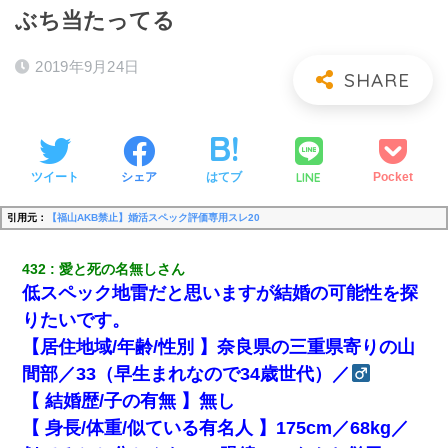
ぶち当たってる
2019年9月24日
LINE
ツイート
シェア
はてブ
Pocket
引用元：
【福山AKB禁止】婚活スペック評価専用スレ20
432
愛と死の名無しさん
低スペック地雷だと思いますが結婚の可能性を探
りたいです。
【居住地域/年齢/性別 】奈良県の三重県寄りの山
間部／33（早生まれなので34歳世代）／
【 結婚歴/子の有無 】無し
【 身長/体重/似ている有名人 】175cm／68kg／