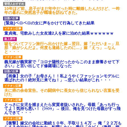
10年ほど前、息子がまだ年中だった時に離婚したんだけど、一昨
年の暮れに突然息子が職場を訪ねてきた。
[緊急]ベロベロの女に声をかけて行為してきた結果
童貞俺、宅飲みした女友達2人を家に泊めた結果ｗｗｗｗｗｗ
嘘をついてフリン旅行へ出かけた嫁→翌日、嫁「ただいま～」旦
那「娘がシんだよ。何度も連絡したのに…」嫁「えっ」→なん
と・・・
義兄嫁が義実家で「コロナ陽性だったからこのまま療養させて下
さい」と言い出してド修羅場になった
【画像】女の子「お母さん！！私ようやくファッションモデルに
選ばれたの！絶対見に来てね！」→悲しい結果がこれ・・・
夫に癌の余命宣告。その闘病中に長女から信じられない言葉を受
けた
とっさに女児を捕まえたら変質者扱いされた。母親「あっち行っ
てよ！気持ち悪い！（ｼｯｼｯ」→ 後日、俺を見つけた母親がすっ飛
んできて・・・
【衝撃】嫁父の会社に勤続１０年、手取り１４万 → 俺「２２万も
らえる会社から誘われた。転職したい」義父「クビ！（激怒」嫁