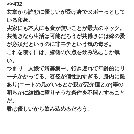
>>432
２人・・・
文章から読むに優しいが受け身でヌボーっとして
新卒の女性社員に1年半ストーカーされていた。俺「マジで怖い」
いる印象。
上司「話をしてみる」→女性社員「実は10数年前に…」
実家にも本人にも金が無いことが最大のネック。
共働きなら生活は可能だろうが共働きには嫁の愛
旦那が長男のDNA鑑定をしたら血縁関係0%だった。旦那「やっぱ
りウワキしてたんだな…」長男「俺は誰の子供なの？」長女・次
が必須だというのに非モテという気の毒さ。
男「ウワキ女！」
これを覆すには、嫁側の欠点を飲み込むしか無
い。
何年か前に妹は離婚している。当時生まれた姪が義弟の子じゃな
かったため妹有責での離婚になり…
つまり一人娘で婿募集中、行き遅れで年齢的にリ
ーチかかってる、容姿が個性的すぎる、身内に難
【唖然】帰宅したら旦那のスポーツカーが消えていた。警察『目
あり(ニートの兄がいるとか親が要介護とか)等の
立つし、すぐ見つかるかもしれません』→ 数時間後・・警察『××
さんご存じですか？』
明らかに結婚に障りそうな条件を不問とすること
だ。
小2の頃、妹と昼寝してたら家が火事になってて気づくと逃げ場が
君は優しいから飲み込めるだろう。
なかった。妹を抱き締めて「ﾀﾋんじゃうよ」って泣いてたら…
ナンパにほいほい付いていった私、地獄に落ちる