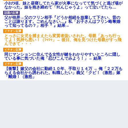
小2の頃、妹と昼寝してたら家が火事になってて気づくと逃げ場が
なかった。妹を抱き締めて「ﾀﾋんじゃうよ」って泣いてたら…
父が他界→父のフリン相手『どうか相続を放棄して下さい、昔の
ことは謝ります。ごめんなさい…』私「お子さんはフリン略奪婚
って知ってるの？」相手『 』結果→
とっさに女児を捕まえたら変質者扱いされた。母親「あっち行っ
てよ！気持ち悪い！（ｼｯｼｯ」→ 後日、俺を見つけた母親がすっ飛
んできて・・・
同じマンションに住んでる女性が鍵をわかりやすいところに隠し
ている事に気づいた俺「忍びこんでみよう！」→ 結果
【衝撃】嫁父の会社に勤続１０年、手取り１４万 → 俺「２２万も
らえる会社から誘われた。転職したい」義父「クビ！（激怒」嫁
「離婚！（激怒」