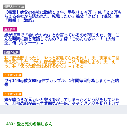
【衝撃】嫁父の会社に勤続１０年、手取り１４万 → 俺「２２万も
らえる会社から誘われた。転職したい」義父「クビ！（激怒」嫁
「離婚！（激怒」
嫁が涙声で『会いたいね』とか言っているのが聞こえた。俺「こ
んな時間に誰と電話してんの？」嫁「ごめんなさい…！（大号
泣」俺（キターー）→
私『貯金貯まったし、やっと家建てられるね！』夫「実家を二世
帯住宅にした。それに貯金使った」→私『離婚しよう』夫「え
っ」私『使った貯金はあげるから』→すると…
ワイ144kg彼女98kgデブカップル、1年間毎日行為しまくった結
果
妹が嘘つきな元カレと寄りを戻してしまったという話をしていた
ら、旦那の顔が曇って雰囲気が一転。そそくさと話を切り上げて
いつもより早く寝付いてしまった…｜生活｜ワロタあんてな
朝起きたら嫁がいなかった。俺（嫁も嫁実家も電話に出ない…不
433
愛と死の名無しさん
安だ）→ 仕事を早退して帰宅すると、嫁と嫁両親と知らない男が