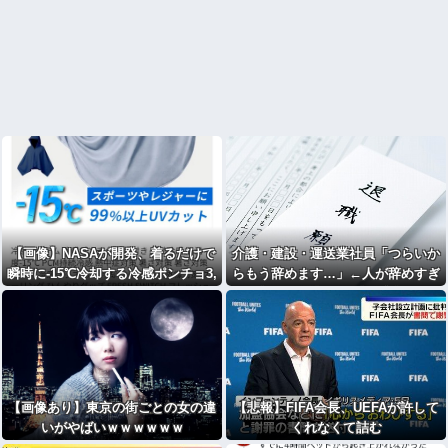
【画像】NASAが開発、着るだけで
介護・建設・運送業社員「つらいか
瞬時に-15℃冷却する冷感ポンチョ3,
らもう辞めます…」←人が辞めすぎ
980円！
て倒産する会社が5年連続増加WWW
WWWWWWWW
【画像あり】東京の街ごとの女の違
【悲報】FIFA会長、UEFAが許して
いがやばいｗｗｗｗｗｗ
くれなくて詰む