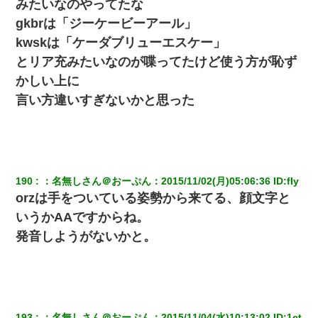
みたいなのやってたな
【悲報】姉と入浴中に大きくなってしまった結果ｗｗｗｗｗｗｗ
gkbrは「ジーケービーアール」
ｗ
kwskは「ケーダブリューエスケー」
とリア充みたいなのが喋ってたけど使う方が恥ず
同じマンションに住んでる女性が鍵をわかりやすいところに隠し
ている事に気づいた俺「忍びこんでみよう！」→ 結果
かしい上に
言い方違いすぎないかと思った
【驚愕】5000円でＪＫと行為してきたが後悔しかない…
嫁が弁護士を連れてきて「悪いと思うなら慰謝料を払って離婚し
ろ」→ 俺「完全に恐喝になってますね」「お前、これが詐欺だっ
て知ってる？」
190
：
名無しさん＠おーぷん
：
2015/11/02(月)05:06:36
 ID:
fIy
orzは手をついている姿勢から来てる、顔文字と
宅飲みで女友達の乳を見てしまった・・・
いうかAAですからね。
発音しようがないかと。
193
：
名無しさん＠おーぷん
：
2015/11/04(水)10:13:02
 ID:
1ct