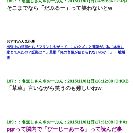
186
：
名無しさん＠おーぷん
：
2015/11/01(日)14:59:36
 ID:
JgJ
朝起きたら嫁がいなかった。俺（嫁も嫁実家も電話に出ない…不
そこまでなら「だぶるー」って笑わないとw
安だ）→ 仕事を早退して帰宅すると、嫁と嫁両親と知らない男が
２人・・・
友人とふたりで山口に旅行した時の事。レンタカーを借りて山の
中の道を走っていたら、突然ガガッ！って音がして…
出張中の旦那から『フリンしやがって、このクズ』と電話が。私「本当に
体中に赤い蕁麻疹みたいなのができて、皮膚科にいったら「ジベ
ル薔薇色ひこう疹」という症状だと言われた
家まで来たの？証拠は？」旦那「俺の言葉が信じられないのか！」→ 離婚
後
妹が嘘つきな元カレと寄りを戻してしまったという話をしていた
ら、旦那の顔が曇って雰囲気が一転。そそくさと話を切り上げて
いつもより早く寝付いてしまった…｜生活｜ワロタあんてな
187
：
名無しさん＠おーぷん
：
2015/11/01(日)16:12:00
 ID:
KXB
「草草」言いながら笑うのも難しいねw
【衝撃】職場に入って来た綺麗な新人さんに職場を案内すること
に → 新人「ドンッ！」私「！？」→ 突然、突き飛ばされて左手
の甲を踏みつけられて…
夫に癌の余命宣告。その闘病中に長女から信じられない言葉を受
けた
189
：
名無しさん＠おーぷん
：
2015/11/01(日)17:31:08
 ID:
hXz
pgrって脳内で「ぴーじーあーる」って読んだ事