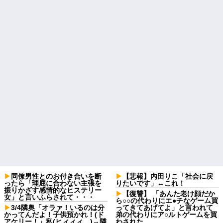
同僚男性とのお付き合いを断
【悲報】内田りこ「社会に戻
ったら「理屈に合わない主張を
りたいです」←これ！
振りかざす感情的なヒステリー
【復讐】 「あんた老け顔だか
女」と言いふらされて・・・
ら○○の代わりにエ●チなゲーム買
3/4隣奥「オラァ！いるのは分
ってきてあげてよ」と言われて
かってんだよ！子供預かれ！(ド
弟の代わりにア○ルトゲームを買
アケリー！」私(ヒィィィ…)→隣
わされた