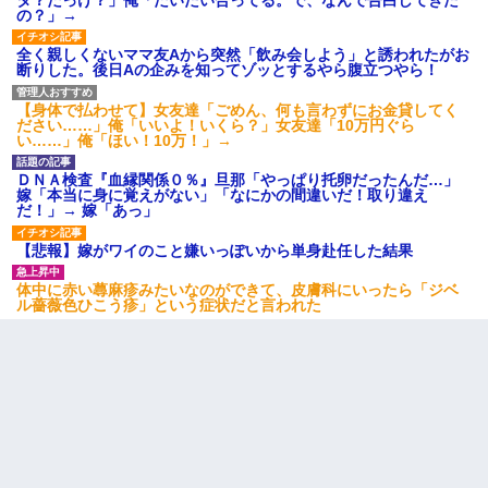
タ？だっけ？」俺「だいたい合ってる。で、なんで告白してきた
の？」→
全く親しくないママ友Aから突然「飲み会しよう」と誘われたがお
断りした。後日Aの企みを知ってゾッとするやら腹立つやら！
【身体で払わせて】女友達「ごめん、何も言わずにお金貸してく
ださい……」俺「いいよ！いくら？」女友達「10万円ぐら
い……」俺「ほい！10万！」→
ＤＮＡ検査『血縁関係０％』旦那「やっぱり托卵だったんだ…」
嫁「本当に身に覚えがない」「なにかの間違いだ！取り違え
だ！」→ 嫁「あっ」
【悲報】嫁がワイのこと嫌いっぽいから単身赴任した結果
体中に赤い蕁麻疹みたいなのができて、皮膚科にいったら「ジベ
ル薔薇色ひこう疹」という症状だと言われた