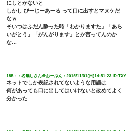
にしとかないと
兄の新しい嫁がやらかしすぎて辛い。当たり前のように実家や姪
の幼稚園に来る
しかし ぴーじーあーる って口に出すとマヌケだ
なｗ
[緊急]ベロベロの女に声をかけて行為してきた結果
そいつはふだん酔った時「わかりますた」「あら
いがとう」「がんがります」とか言ってんのか
【衝撃】ヤンキー女に「サせて」って言った結果
な…
わい(42)渋谷の夜のサービスで19の女の子にゴックンさせた結果
ｗｗｗｗｗｗｗｗ
書店「息子さんが万引きしました」私「はっ？(息子目の前にいる
185
：
名無しさん＠おーぷん
：
2015/11/01(日)14:51:23
 ID:
TXY
し…)うちの子ではないので迎えに行きません」→息子を名乗って
た人物の正体が判明するも・・・
ネットでしか表記されてないような用語は
何があっても口に出してはいけないと改めてよく
妊娠中に「おいこのブタ女！てめー席譲れ！」と絡まれ腹を殴る
分かった
真似された。泣きながら夫に話すと一年後に…
ずっとニートだと思ってた同居の義弟が投資で旦那より稼いでる
とか知らなかった…