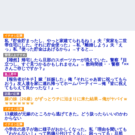
待ってたら、ある親子が呼ばれ
とになっていて…
入っていった。すると待合室に
間男が嫁と一緒に「お願いし
いた爺さんが受付に……「家族
ます離婚してください。出来る
だから一緒に診察していい
だけの償いはします。」とか言
か？」
ってきたからブチ切れて100発ぐ
パートの面接で号泣しながら
らい殴る蹴るでフルボッコに...
「ここもダメだったらもう食べ
【復讐】 絶対に「植えてはい
ていけないんです」って熱弁し
けない植物」を小学校に植えた
てた人がいた
私『貯金貯まったし、やっと家建てられるね！』夫「実家を二世
→20年経って見に行くと…
母が兄一家にお米を送って
帯住宅にした。それに貯金使った」→私『離婚しよう』夫「え
「！？」衝撃の光景が・・・
る。それを兄嫁がご近所さんに
っ」私『使った貯金はあげるから』→すると…
ハードオフに売っていた4万
売ってた。私「お母さんい
4000円のフィギュアがヤバすぎ
る？」甥「お米の配達に行って
【唖然】帰宅したら旦那のスポーツカーが消えていた。警察『目
るｗｗｗｗｗｗ「こんな高い
る」私「？配達？」姪「それ言
立つし、すぐ見つかるかもしれません』→ 数時間後・・警察『××
の？ｗｗ」「逆に超安い」
っちゃダメなんだよ！」ガチャ
さんご存じですか？』
私「ちょっと、人の家の金庫
主な税金の成り立ちを調べて
触らないでよ！」キチママ『そ
みたよ
こに金庫があったから、開けて
【報告者がキチ】嫁「妊娠した」俺『それじゃあ皆に祝ってもら
みようとしただけ☆』義兄「泥
おう』友人達を家に連れ帰ってホームパーティー→俺『皆に祝え
は出てけ！二度と来るな！」結
てもらえて良かったな！』→
果・・・
私「初めて飲む味だけどなん
嫁の妹（26歳）がずっとウチに泊まりに来た結果→俺がヤバイｗ
のお茶？」彼「ちっ！」私「」
ｗｗｗｗｗｗｗ
【GIF】JSのカンチョーワロ
タ
13歳娘が元嫁のところから逃げてきた。どう扱ったらいいのかわ
からない
後続車にクラクションを鳴ら
され彼氏が逆切れ。「何クラク
ション鳴らしてんだ！降りてこ
小学生の息子が急に様子がおかしくなった。私「理由を聞いても
いよ！」と怒鳴りだし...
『わかんない！』って怒鳴り付けてくるし、困っってる」旦那