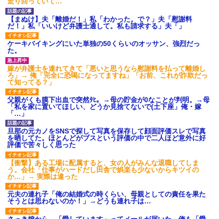
走り回っていて…
【まぬけ】夫「離婚だ！」私「わかった。で？」夫「慰謝料
だ！」私「いいけど弁護士通して。私も請求する」夫「」
ケーキバイキングにいた単独の50くらいのオッサン、強烈だっ
た。
嫁が弁護士を連れてきて「悪いと思うなら慰謝料を払って離婚し
ろ」→ 俺「完全に恐喝になってますね」「お前、これが詐欺だっ
て知ってる？」
父親がくも膜下出血で突然ﾀﾋ。→母の貯金が0なことが判明。→母
「私を家に置いてほしい、どうか見捨てないで(土下座」俺・嫁
「…」
旦那の元カノをSNSで探して写真を保存して顔面評価スレで写真
を晒してた。ほとんどがブスという評価の中で二人ほど意外に好
評価で苦々しく思った
【衝撃】ある工場に配属すると、女の人がみんな退職してしま
う。会社「仕事がハードだし田舎で娯楽も少ないからキツイの
か…」→ 実際は違った
元夫の連れ子「俺の結婚式の時くらい、母親としての責任を果た
そうとは思わないのか！」→どうも連れ子は…
さっき嫁から、「愛しています」ってメールが届いた。俺も「愛