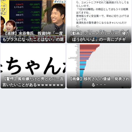
【卓球】水谷隼氏、投資8年「一度
【動画】ショートスリーパー「寝た
もプラスになったことはない」の逆
ほうがいいよ」の一言にブチギ
億り人生活 「1日違えば億稼げると
レ・・・
きも何回もあった」
【驚愕】風俗嬢だけど男どもに一言
【画像】移民さんの価値、発表され
言いたいことがあるｗｗｗｗｗｗｗ
る・・・
ｗｗwwww