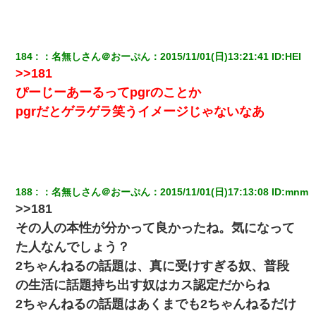
義弟より娘たちが大事」旦那「娘たちが成人したら別れよう」私
（は？）
小学生の息子が急に様子がおかしくなった。私「理由を聞いても
184
：
名無しさん＠おーぷん
：
2015/11/01(日)13:21:41
 ID:
HEI
『わかんない！』って怒鳴り付けてくるし、困っってる」旦那
「話してみるよ」→ 後日・・・
>>181
ぴーじーあーるってpgrのことか
父親がくも膜下出血で突然ﾀﾋ。→母の貯金が0なことが判明。→母
pgrだとゲラゲラ笑うイメージじゃないなあ
「私を家に置いてほしい、どうか見捨てないで(土下座」俺・嫁
「…」
最近うちの庭に知らない男の人がしょっちゅう入ってくる。それ
を職場で愚痴ったら、同僚男性が怒鳴りつけてきた。
188
：
名無しさん＠おーぷん
：
2015/11/01(日)17:13:08
 ID:
mnm
>>181
旦那の元嫁「離婚したとはいえ、私が本来の妻。許可なく結婚す
るなんてどういう神経してるの？離婚届を記入して持って来い」
その人の本性が分かって良かったね。気になって
→笑いが止まらなくなり・・・
た人なんでしょう？
2ちゃんねるの話題は、真に受けすぎる奴、普段
高1のとき男に襲われ、不妊の叔母に頼まれて出産。→叔母夫婦が
養子縁組してアメリカに子供を連れ帰った。→9・11で叔母夫婦が
の生活に話題持ち出す奴はカス認定だからね
亡くなってしまい…
2ちゃんねるの話題はあくまでも2ちゃんねるだけ