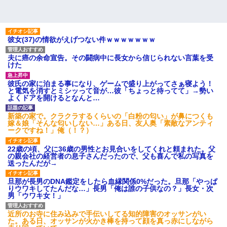
彼女(37)の情欲がえげつない件ｗｗｗｗｗｗｗ
夫に癌の余命宣告。その闘病中に長女から信じられない言葉を受
けた
彼氏の家に泊まる事になり、ゲームで盛り上がってさぁ寝よう！
と電気を消すとミシッって音が…彼「ちょっと待ってて」→勢い
よくドアを開けるとなんと…
新築の家で。クラクラするくらいの「白粉の匂い」が鼻につくも
嫁＆娘「そんな匂いしない…」ある日、友人奥「素敵なアンティ
ークですね！」俺（！？）
22歳の頃、父に36歳の男性とお見合いをしてくれと頼まれた。父
の親会社の経営者の息子さんだったので、父も喜んで私の写真を
送ったんだが→
旦那が長男のDNA鑑定をしたら血縁関係0%だった。旦那「やっぱ
りウワキしてたんだな…」長男「俺は誰の子供なの？」長女・次
男「ウワキ女！」
近所のお寺に住み込みで手伝いしてる知的障害のオッサンがい
た。ある日、オッサンが火かき棒を持って顔を真っ赤にしながら