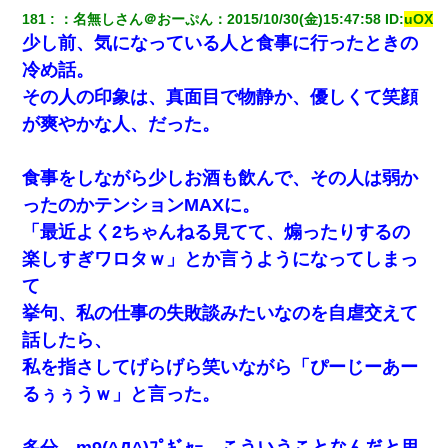
181
：
名無しさん＠おーぷん
：
2015/10/30(金)15:47:58
 ID:
uOX
少し前、気になっている人と食事に行ったときの
冷め話。
その人の印象は、真面目で物静か、優しくて笑顔
が爽やかな人、だった。
食事をしながら少しお酒も飲んで、その人は弱か
ったのかテンションMAXに。
「最近よく2ちゃんねる見てて、煽ったりするの
楽しすぎワロタｗ」とか言うようになってしまっ
て
挙句、私の仕事の失敗談みたいなのを自虐交えて
話したら、
私を指さしてげらげら笑いながら「ぴーじーあー
るぅぅうｗ」と言った。
多分 m9(^Д^)ﾌﾟｷﾞｬｰ こういうことなんだと思