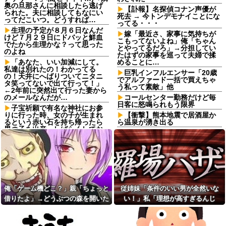
奥の旦那さんに相談したら逃げ
【訃報】名探偵コナン声優が
られた。夫に相談してもなにい
死去 → 今トンデモナイことにな
ってだこいつ。どうすれば…
ってる・・・
生理の予定が８月６日なんだ
嫁「最近さ、家事に気持ちが
けど７月２９日にドバッと鮮血
こもってないよね」俺「ちゃん
でたから生理かな？って思った
とやってるだろ」→分担してい
のよね
たはずの家事を巡って夫婦で揉
「あなた、いい加減にして。
めることに…
私達は別れたの！わかってる
巨乳インフルエンサー「20歳
の！天井にへばりついてニタニ
でアルファード一括で買えちゃ
タ笑ってないで出て行って！」
う私って素敵」他
←2年前に突然出て行った妻から
のメールなんだが…
コールセンター勤務だけど毎
日客に怒鳴られもう限界
子宝祈願で有名な神社にお参
りに行った時、女の子が生まれ
【衝撃】熊本地震で居酒屋か
るという赤い石を持ち帰ったら
ら温泉が湧き出る
男の子を出産。しばらくしてお
亡き叔母の遺書「実は17年前
礼も兼ねて石を返しに行こうと
に従兄弟と赤ちゃんを交換し
思って石を見ると…
た」全員で家族会議を開いた結
パートの面接で号泣しながら
果、拍子抜けするほど〇〇な展
「ここもダメだったらもう食べ
開を迎えて婚約者呆然←家族の
ていけないんです」って熱弁し
絆が深すぎて修羅場にならんか
てた人がいた
った
息子の彼女が家に来た時に、
【速報】憂国の士河合ゆうす
俺「ゲーム機どこ？」親「ちょっと
従姉妹「条件のいい男が全然いな
我が家を舐めるように隅々まで
け議員、埼玉県知事選に立候補
借りたよ」→どうぶつの森を開いた
い！」私「理想が高すぎるんじ
見た。その次の瞬間、女がとん
表明
でもない一言
瞬間、村が大変なことになってい
ゃ…？」→婚活の愚痴を聞き続けた
元職場の要注意オバサン、引
夫と姑が私の飼い猫を連れ去
っ越し先でご近所になり粘着開
て…
結果…
って川に捨てた。それで離婚し
始！！「どこまで送って！」か