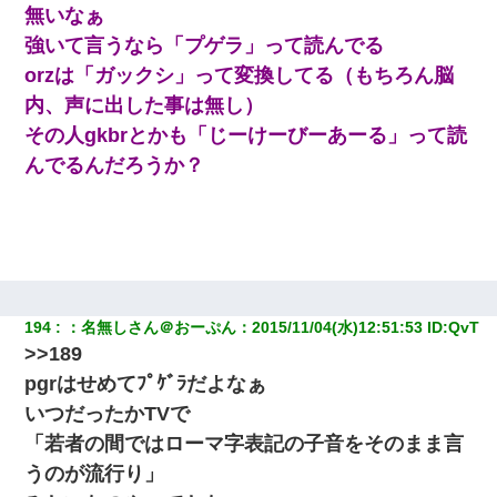
【まぬけ】夫「離婚だ！」私「わかった。で？」夫「慰謝料
無いなぁ
だ！」私「いいけど弁護士通して。私も請求する」夫「」
強いて言うなら「プゲラ」って読んでる
orzは「ガックシ」って変換してる（もちろん脳
中途採用のAが部長から呼び出された。Aはヘラヘラと部屋に入っ
ていき、1時間後に号泣しながら出てきて…
内、声に出した事は無し）
その人gkbrとかも「じーけーびーあーる」って読
【驚愕】私「今まで育てた分のお金返してね(冗談)」息子「はい、
んでるんだろうか？
3000万円」→数年後。私「妹が病気になったから援助して欲し
い」→
10年ほど前、息子がまだ年中だった時に離婚したんだけど、一昨
年の暮れに突然息子が職場を訪ねてきた。
妻が亡くなったんだけど正直ガチで嬉しい
194
：
名無しさん＠おーぷん
：
2015/11/04(水)12:51:53
 ID:
QvT
>>189
32歳ワイ、34歳の可愛い女と付き合うも現実を知ってしまい無事
pgrはせめてﾌﾟｹﾞﾗだよなぁ
死亡・・・
いつだったかTVで
「若者の間ではローマ字表記の子音をそのまま言
【画像】女上司(30)「終電なくなったね…部屋くる？」ワイ「行
きます！」
うのが流行り」