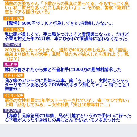
隣室のお婆ちゃん「下階からの異臭に困ってる、今もすっごく臭
い」私「変だなあ～なにも臭わないよ」→ その後。警察『絶対に
窓とドアを開けないで』
【驚愕】5000円でＪＫと行為してきたが後悔しかない…
私は家が貧しくて、手に職をつけようと看護師になった。だけど
卒業を控えた年の1月末、車にひかれて看護師になれなくなった。
200万を貸したコウトから、追加で400万の申し込み、私「無理。
義弟より娘たちが大事」旦那「娘たちが成人したら別れよう」私
（は？）
嫁に不倫されたから嫁と不倫相手に1000万の慰謝料請求した
我が家のガレージに見知らぬ車。俺「もしもし、玄関にもシャッ
ターリモコンあるだろ？DOWNのボタン押してｗ」→ 待つこと１
時間弱・・・
新卒の女性社員に1年半ストーカーされていた。俺「マジで怖い」
上司「話をしてみる」→女性社員「実は10数年前に…」
【考察】兄嫁急死の1年後、兄が引越すというので手伝いに行った
ら下着が入った引き出しの奥にとんでもないモノを見つけた