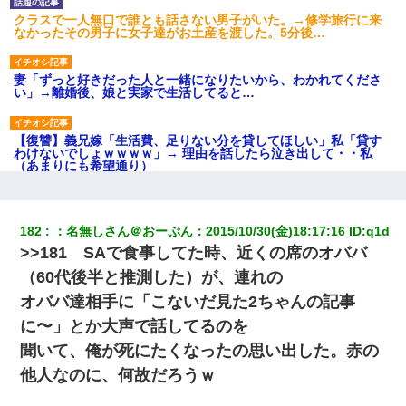
クラスで一人無口で誰とも話さない男子がいた。→修学旅行に来
なかったその男子に女子達がお土産を渡した。5分後…
妻「ずっと好きだった人と一緒になりたいから、わかれてくださ
い」→離婚後、娘と実家で生活してると…
【復讐】義兄嫁「生活費、足りない分を貸してほしい」私「貸す
わけないでしょｗｗｗｗ」→ 理由を話したら泣き出して・・私
（あまりにも希望通り）
ミスした新人(
)に冗談で「行為させてくれたら許してあげる」
って言ったら・・・
182
：
名無しさん＠おーぷん
：
2015/10/30(金)18:17:16
 ID:
q1d
>>181 SAで食事してた時、近くの席のオババ
今日夫の実家に泊ったんだけど、朝起きたら股間がなんかモッコ
（60代後半と推測した）が、連れの
リしてた
オババ達相手に「こないだ見た2ちゃんの記事
に〜」とか大声で話してるのを
姉旦那の友達「ほんとのパパだよ～」私のお腹を触ってほざく。
→思わず手を叩いて振り払ったら…
聞いて、俺が死にたくなったの思い出した。赤の
他人なのに、何故だろうｗ
200万を貸したコウトから、追加で400万の申し込み、私「無理。