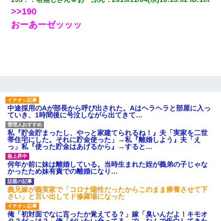
>>190
おーあーゼッッッ
中途採用のAが部長から呼び出された。Aはヘラヘラと部屋に入っ
ていき、1時間後に号泣しながら出てきて…
私『貯金貯まったし、やっと家建てられるね！』夫「実家を二世
帯住宅にした。それに貯金使った」→私『離婚しよう』夫「え
っ」私『使った貯金はあげるから』→すると…
何年か前に妹は離婚している。当時生まれた姪が義弟の子じゃな
かったため妹有責での離婚になり…
義兄嫁が義実家で「コロナ陽性だったからこのまま療養させて下
さい」と言い出してド修羅場になった
俺「初対面でなに言ったか覚えてる？」嫁「臭いんだよ！キモオ