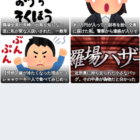
た数か月後、隣の市で保護され
ら始まり半年も経つと「お金貸
ていた猫が私のもとに…
してくれない？」断ると翌日、
玄関前にゴミが置かれる
保育園にフリーランスで預け
ているけど、就労の証明で確定
【驚愕】サークルで付き合っ
申告の写しを求められた。これ
た男が既婚者だった！しかも妻
職場全員が長崎の出島を知らない。
約3万円が入ってた財布を拾い交番
おかしくない？
から直接電話が来たんだがｗｗ
逆に私が変な人扱いされた、一般常
に届けた私。警察から連絡が入りそ
ｗｗ
私「私と結婚して幸せ？」旦
識だと思ってたのに
の金が私のものになった結果...
那「お前もそう思うだろ？」→
引越して一週間経った頃、隣
その返事が忘れられず、後日ま
の奥さんから「掃除機の音がう
さかの展開に…
るさい」と苦情があった。静か
に暮らしていたはずなのに、原
岡田斗司夫「人間の本音とし
因を探るとまさかの事実が…
てブサイクを見たら不愉快にな
る。この責任をどうとるんだ」
うちの子が危篤状態で産まれ
てＮＩＣＵに搬送されたと聴い
【速報】ルフィの幹部、懲役
て、義兄嫁が｢うちの子達に赤ち
【愕然】嫁が冷たくなった理由がコ
近所奥に持ち去られた小さなバッ
20年に決定する←コレは妥当
ゃん見せたい｣といってきた
か？？？？？？？
レｗｗケーキ一人で食べてみじめっ
グ。その中身が偽物だと分かった
【緊急】俺の友人の離婚が決
シャウエッセン公式、またこ
て言われてた・・・
時、どんな顔をするのか楽しみで…
定したんだがちょっと困ってる
ういうのでいい丼をポスト
ことがある
【画像】令和最新版の宇垣美
転校生と仲良くなってその子
里さん←こう言うのでいいんだ
の家に遊びに行ったら私が小さ
よが目一杯詰まってると話題にw
い頃に撮った写真があった
w w w w w w w w
【衝撃】50代女性、京大病院
移民ベトナム女達の宅飲み、
で脳腫瘍手術→“腫瘍の無い部
レベチｗｗｗｗｗｗｗｗｗｗｗ
位”を摘出 2度「腫瘍ではな
ｗｗｗｗｗｗｗｗｗｗｗｗｗ
い」と出るも続行、脳幹損傷
俺「ゲーム機どこ？」親「ち
で“植物状態”に
ょっと借りたよ」→どうぶつの
【爺さんの思惑】病院で診察
森を開いた瞬間、村が大変なこ