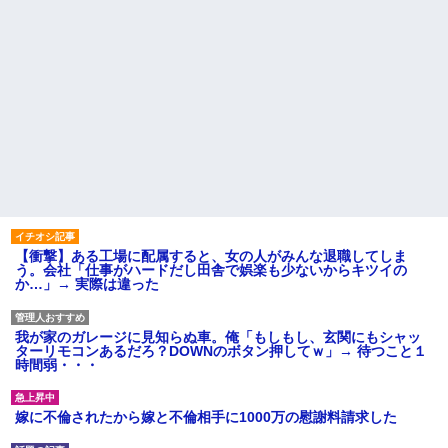
【衝撃】ある工場に配属すると、女の人がみんな退職してしま
う。会社「仕事がハードだし田舎で娯楽も少ないからキツイの
か…」→ 実際は違った
我が家のガレージに見知らぬ車。俺「もしもし、玄関にもシャッ
ターリモコンあるだろ？DOWNのボタン押してｗ」→ 待つこと１
時間弱・・・
嫁に不倫されたから嫁と不倫相手に1000万の慰謝料請求した