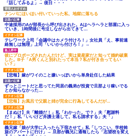
「話してみるよ」→ 後日・・・
【衝撃】報酬100万円超の治験
募集がこちらｗｗｗｗｗ(※画像
あり)
ナンパにほいほい付いていった私、地獄に落ちる
【ネット騒然】惨殺されたタ
ワマン頂き女子のこの動画、す
中途採用のAが部長から呼び出された。Aはヘラヘラと部屋に入っ
げえええええｗｗｗｗｗｗｗｗ
ていき、1時間後に号泣しながら出てきて…
ｗｗｗ
【愕然】白のクラウン俺氏、
テレワーク上司「会議中はカメラ付けろ！」女社員「え、事前連
高速道路左車線を制限速度で走
絡無しは無理」上司「いいから付けろ！」→
った結果wwwwwwwwwwww
百年の恋12-899 食べた量を
彼にプロポーズされたんだけど、実は資産家だと知って婚約破棄
張り合ってくる
した。B子「A男くんと別れたって本当？私が付き合ってもい
【悲報】佐藤輝明・・・２軍
い？」
でも盛大にやらかす←あまり悲
しませないでくれ
【悲報】嫁がワイのこと嫌いっぽいから単身赴任した結果
ずっとニートだと思ってた同居の義弟が投資で旦那より稼いでる
とか知らなかった…
【悲報】お風呂で父親と姉が完全に行為してるんだが...
【まぬけ】夫「離婚だ！」私「わかった。で？」夫「慰謝料
だ！」私「いいけど弁護士通して。私も請求する」夫「」
義兄嫁「娘が大学に入ったら下宿させて」私「しつこい、学校斡
旋のアパートに行け」→ 旦那が義兄に通報したら「志望校を変え