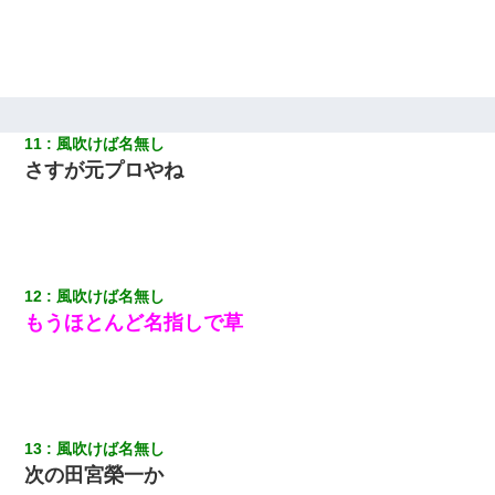
男だけどリベンジポノレノの被害者になって未だに人生が立ち直
せない
彼にプロポーズされたんだけど、実は資産家だと知って婚約破棄
した。B子「A男くんと別れたって本当？私が付き合ってもい
11
風吹けば名無し
い？」
さすが元プロやね
昨日37歳のおばさんと行為したんだけどめちゃくちゃだった
見合いにて。嫁「はじめまして」俺「失礼ですが○○さんご本人で
すか？」
12
風吹けば名無し
もうほとんど名指しで草
【衝撃】ヤンキー女に「サせて」って言った結果
彼氏の家に泊まる事になり、ゲームで盛り上がってさぁ寝よう！
と電気を消すとミシッって音が…彼「ちょっと待ってて」→勢い
よくドアを開けるとなんと…
13
風吹けば名無し
次の田宮榮一か