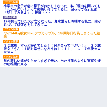
小学生の息子が急に様子がおかしくなった。私「理由を聞いても
『わかんない！』って怒鳴り付けてくるし、困っってる」旦那
「話してみるよ」→ 後日・・・
17年飼っていた犬が亡くなった。鼻水垂らし嗚咽する私に、猫が
近づいて頭突きをしてきて…
ワイ144kg彼女98kgデブカップル、1年間毎日行為しまくった結
果
３２歳俺「ずっと好きでした！！付き合って下さい！」 ２５歳
彼女「うん！！絶対幸せになろうね！！！！」 → ７年後ｗｗ
ｗｗｗ
兄の新しい嫁がやらかしすぎて辛い。当たり前のように実家や姪
の幼稚園に来る