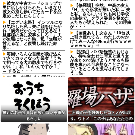
彼女が中古カードショップで
【修羅場】突然、中高の友人
男に話しかけられた。いきなり
「H」から訴状が届いた私 → 夫
彼女の持ち歩いてたカードを品
と私、さらにいずれも同じ学校
定めしだしたらしく…
の生徒で、クラス委員を務めた
【エグい末路】 インフルにな
人たちが訴えられた → その理由
り気絶した私→夫に顔をはたか
が・・・
れ「病気だからって甘えるな！
【画像あり】女さん「10台以
旦那様の為に家事をしろ！」夫
上引き連れてる。わたしのおか
が無職になった時、私「無職が
げでみーんな40km走行ｗｗｗｗ
甘えるな」と復讐し続けた結
ｗｗｗｗｗ」⇒
果…
【悲報】パパ活疑惑のおじさ
毎回いろんな営業が飛び込ん
ん、待ち合わせに写真と違う女
できてカッとなった業者「うち
が来たので逃げようとするも眼
で飼ってる犬の散歩でも行きや
鏡を奪われ可哀想なことになっ
がれ！」私「いいんですか！」
ているところを激写されてしま
→ すると・・・
う…他
4/6私、結婚したい職業NO.1の
中国製自動車、不具合により
公務員なんですけど、嫁が子供
ドアが勝手に開いてしまう件
連れて家出した。全く理由は思
いつかないけど強いてあげると
【2/2】俺が嫁の体型について
すれば母のせいかもしれない。
うるさくいったり、挨拶を全く
嫁のせいでアトピー悪化しそう
しなかったりするんだけど、こ
→
れってモラハラなの？嫁が出て
行っちゃったんだが・・・
【衝撃】 日本人「家が何千万
最近の若手社員は何故かコレを嫌が
不義の子を妊娠したコトメが出戻
円もするのは狂ってる」大工
【悲報】母親に生活が苦しい
「はぁ？じゃ自分で作ってみろ
から50万くれって言われて断っ
るらしい
り。ウトメ「この子はあなたたちの
よ」→結果ｗｗｗｗｗｗ
たら縁切られたんだが
子として育てて」旦那「ありがと
長男嫁が「お姉ちゃん助け
「お食い初めなんて俺になん
う」私「勝手に決めないで！」→修
て」と電話してきた。バカトメ
のメリットがあるの」「そんな