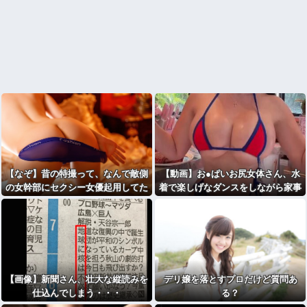
【なぞ】昔の特撮って、なんで敵側
【動画】お●ぱいお尻女体さん、水
の女幹部にセクシー女優起用してた
着で楽しげなダンスをしながら家事
んやろ
をする
【画像】新聞さん、壮大な縦読みを
デリ嬢を落とすプロだけど質問あ
仕込んでしまう・・・
る？