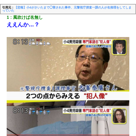
引用元：
【悲報】小4がさいたまで◯害された事件、元警視庁捜査一課の人が名推理をしてしま
っていた
1
風吹けば名無し
ええんか…？