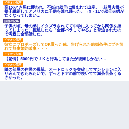
高1のとき男に襲われ、不妊の叔母に頼まれて出産。→叔母夫婦が
養子縁組してアメリカに子供を連れ帰った。→9・11で叔母夫婦が
亡くなってしまい…
子供の頃、母の弟にイタズラされてて中学に入ってから関係を持
ってしまった。拒絶したら「全部バラしてやる」と脅迫されたの
で両親に全部話した。
彼女にプロポーズしてOK貰った俺、告げられた結婚条件にブチ切
れて無事婚約破棄・・・
【驚愕】5000円でＪＫと行為してきたが後悔しかない…
隣の部屋の住民の母親、オートロックを突破してマンションに入
り込んできたみたいで、ずっとドアの前で喚いてて滅茶苦茶うる
さかった。