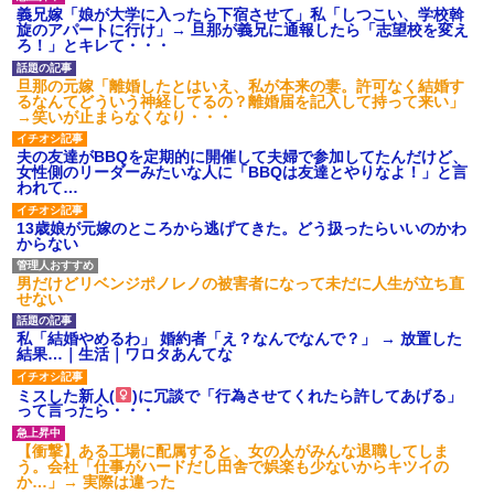
タ
義兄嫁「娘が大学に入ったら下宿させて」私「しつこい、学校斡
旋のアパートに行け」→ 旦那が義兄に通報したら「志望校を変え
後続車にクラクションを鳴ら
ろ！」とキレて・・・
され彼氏が逆切れ。「何クラク
ション鳴らしてんだ！降りてこ
いよ！」と怒鳴りだし...
旦那の元嫁「離婚したとはいえ、私が本来の妻。許可なく結婚す
るなんてどういう神経してるの？離婚届を記入して持って来い」
【衝撃】報酬100万円超の治験
→笑いが止まらなくなり・・・
募集がこちらｗｗｗｗｗ(※画像
あり)
夫の友達がBBQを定期的に開催して夫婦で参加してたんだけど、
【ネット騒然】惨殺されたタ
女性側のリーダーみたいな人に「BBQは友達とやりなよ！」と言
ワマン頂き女子のこの動画、す
われて…
げえええええｗｗｗｗｗｗｗｗ
ｗｗｗ
13歳娘が元嫁のところから逃げてきた。どう扱ったらいいのかわ
【愕然】白のクラウン俺氏、
からない
高速道路左車線を制限速度で走
った結果wwwwwwwwwwww
百年の恋12-899 食べた量を
男だけどリベンジポノレノの被害者になって未だに人生が立ち直
張り合ってくる
せない
【悲報】佐藤輝明・・・２軍
でも盛大にやらかす←あまり悲
私「結婚やめるわ」 婚約者「え？なんでなんで？」 → 放置した
しませないでくれ
結果…｜生活｜ワロタあんてな
ミスした新人(
)に冗談で「行為させてくれたら許してあげる」
って言ったら・・・
【衝撃】ある工場に配属すると、女の人がみんな退職してしま
う。会社「仕事がハードだし田舎で娯楽も少ないからキツイの
か…」→ 実際は違った