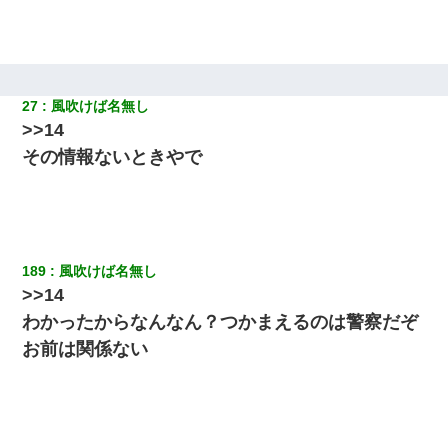
放置子が病院送りになったらしい → 俺（二度と帰ってくるなよ…
嫁を半身不随にしやがった恨みは、正直こんなもんじゃ晴れな
い）
27
風吹けば名無し
私が遺産を相続。→それを知った義両親が「旅行代金を出せ！」
「リフォーム費用を負担しろ！」「金の管理は私達がする！」と
>>14
浅ましくも集りにきた。
その情報ないときやで
【復讐】義兄嫁「生活費、足りない分を貸してほしい」私「貸す
わけないでしょｗｗｗｗ」→ 理由を話したら泣き出して・・私
（あまりにも希望通り）
189
風吹けば名無し
元旦那から復縁要請。息子「最新型のiPhoneも買えない貧乏は嫌
だ、再婚して」私「なら父親と暮らせ」息子「やった＾＾」私
>>14
（もう手遅れだったんだな…）
わかったからなんなん？つかまえるのは警察だぞ
お前は関係ない
17年飼っていた犬が亡くなった。鼻水垂らし嗚咽する私に、猫が
近づいて頭突きをしてきて…
テレワーク上司「会議中はカメラ付けろ！」女社員「え、事前連
絡無しは無理」上司「いいから付けろ！」→