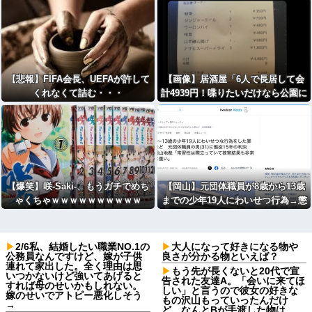
【悲報】FIFA会長、UEFAが許して
【画像】居酒屋「6人で長居して会
くれなくて詰む・・・
計4939円！喋りたいだけなら公園に
行ってくれ（怒」
【爆笑】咲-Saki-、もうガチでめち
【岡山】元団体職員が8歳から13歳
ゃくちゃｗｗｗｗｗｗｗｗｗｗ
までの少年19人にわいせつ行為→懲
役15年の判決
2/6私、結婚したい職業NO.1の
大人になって好きになる物や
公務員なんですけど、嫁が子供
良さが分かる物といえば？
連れて家出した。全く理由は思
もう先が長くないと20代で宣
いつかないけど強いてあげると
告された友達A。「会いに来てほ
すれば母のせいかもしれない。
しい」と言うので彼女の好きな
嫁のせいでアトピー悪化しそう
もの沢山もっていったんだけ
→
ど、なんとBが手渡した物は…