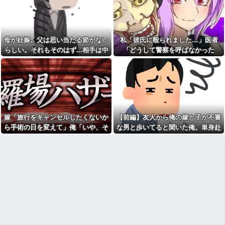
が、雪の中うちの息子に会いに
に大変なら育児やめれば？」冗
羅場になり…
来ようとしたらしく...
談で言ったのに本気に取られて
離婚を言い渡された
【画像】俺たちの姫本田望
結、久しぶりに画像を投稿した
14年前に捨てられた元カノの
結果→やっぱりワイらの姫だっ
「托卵」が発覚し間男扱いされ
母が妊娠。父は思い当たる節がない
私「彼氏に殴られました…」医者
たw w w w w w w w w w
た。妻の疑いの視線の中、昔捨
てずに残していた『〇〇』を持
らしい。それもそのはず...相手は中
「どうして警察を呼ばなかった
寺田心、週6ジム通いで体重
ち出した結果←修理屋のオッサ
62kg→82kgに 110kgのベンチ
1の...
の？」→医師の厳しい一言で考え方
ンの技術力とノリが神すぎる
プレス持ち上げる姿披露
が変わり…
彼女と結婚の話をしていた時
【仰天】X、メンエス嬢とラウ
に言われたことが衝撃だった
ンジ嬢が熾烈な女の争いを繰り
広げ対戦型になってしまうw w
彼女と結婚の話をしていた時
w w w w w w
に言われたことが衝撃だった
お前ら「日本も核武装汁！」
犬が大嫌いで脂汗が止まらな
←１万発の核弾頭どこに
い私。リードをつけ放置された
嫁「旅行をキャンセルしたくないか
【前編】友人から俺の嫁と子が不審
犬に絡まれ、追いかけられた先
【画像】居酒屋さん、6人で長
ら手術の日を変えて」俺「いや、そ
な男と歩いてると聞いた俺。単身赴
で『信じられない光景』を目撃
居して会計4939円しか使わない
→必死で救急車を呼ぶも犬と取
れおかしくない？」→納得できず…
任先から興信所に相談した結果
客にお気持ち表明してしまう←
り残されて・・・
コレどっちが悪いん
や？？？？？？
【疑問】葬式←まぁわかる
四十九日←いらねぇだろ
住み込み先の工場には、女性
に異常なほど馴れ馴れしいおっ
毎年母の日の前に義母から
さんがいた。周囲も困り果てて
「母の日遊びにおいでコール」
いて…
が入る。今年は私が寝込んでい
て忙しいので、行くのを断った
主人の通帳を見たら、１０年
のだが…
間仕送りしている女性がいた。
主人に問い詰めたら、白状して...
出された物を食べずに文句ば
っかりの子供にうんざり。もう
何処情報か知らんけど定期的
毎日冷凍チャーハンとコーンフ