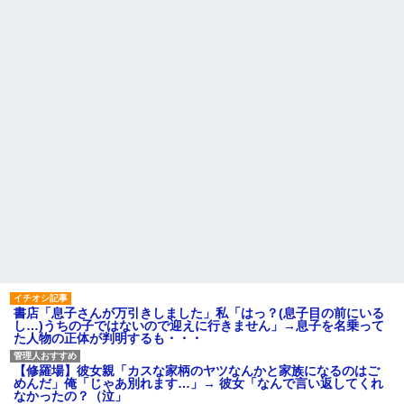
書店「息子さんが万引きしました」私「はっ？(息子目の前にいる
し…)うちの子ではないので迎えに行きません」→息子を名乗って
た人物の正体が判明するも・・・
【修羅場】彼女親「カスな家柄のヤツなんかと家族になるのはご
めんだ」俺「じゃあ別れます…」→ 彼女「なんで言い返してくれ
なかったの？（泣」