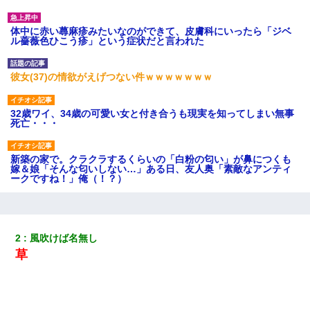
体中に赤い蕁麻疹みたいなのができて、皮膚科にいったら「ジベ
ル薔薇色ひこう疹」という症状だと言われた
彼女(37)の情欲がえげつない件ｗｗｗｗｗｗｗ
32歳ワイ、34歳の可愛い女と付き合うも現実を知ってしまい無事
死亡・・・
新築の家で。クラクラするくらいの「白粉の匂い」が鼻につくも
嫁＆娘「そんな匂いしない…」ある日、友人奥「素敵なアンティ
ークですね！」俺（！？）
「お前の父ちゃんは自宅警備員」とかからかわれたけど、実はと
んでもない仕事に就いていた
2
風吹けば名無し
草
夫の友達がBBQを定期的に開催して夫婦で参加してたんだけど、
女性側のリーダーみたいな人に「BBQは友達とやりなよ！」と言
われて…