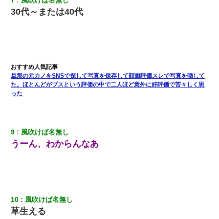
7
風吹けば名無し
てるの！」私「ですから」上司「黙って聞きなさい！」私「それ
は」上司「言い訳しない！」→結果ｗｗｗｗｗ
30代～または40代
200万を貸したコウトから、追加で400万の申し込み、私「無理。
義弟より娘たちが大事」旦那「娘たちが成人したら別れよう」私
（は？）
【画像】女の子「お母さん！！私ようやくファッションモデルに
旦那の元カノをSNSで探して写真を保存して顔面評価スレで写真を晒して
選ばれたの！絶対見に来てね！」→悲しい結果がこれ・・・
た。ほとんどがブスという評価の中で二人ほど意外に好評価で苦々しく思
った
夫に癌の余命宣告。その闘病中に長女から信じられない言葉を受
けた
9
風吹けば名無し
何年か前に妹は離婚している。当時生まれた姪が義弟の子じゃな
うーん、わからんなあ
かったため妹有責での離婚になり…
私『貯金貯まったし、やっと家建てられるね！』夫「実家を二世
帯住宅にした。それに貯金使った」→私『離婚しよう』夫「え
っ」私『使った貯金はあげるから』→すると…
10
風吹けば名無し
草生える
ホテルに泊まったんだけど従業員が最悪だった。折角の旅行で何
故私が怒鳴られなきゃいけなかったのだ