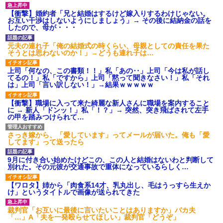
【衝撃】婚約者「兄と結婚はするけど嫁入りするわけじゃない。
お互い干渉はしないようにしましょう」→ その後に結納金の話を
したので、母が・・・
元夫の連れ子「俺の結婚式の時くらい、母親としての責任を果た
そうとは思わないのか！」→どうも連れ子は…
上司「何なの、この書類！！」私「あの‥」上司「今は私が話し
てるの！」私「ですから」上司「黙って聞きなさい！」私「それ
は」上司「言い訳しない！」→結果ｗｗｗｗｗ
【衝撃】職場に入って来た綺麗な新人さんに職場を案内すること
に → 新人「ドンッ！」私「！？」→ 突然、突き飛ばされて左手
の甲を踏みつけられて…
さっき嫁から、「愛しています」ってメールが届いた。俺も「愛
してます」って送ったら
9月に付き合い始めたけどこの、この人と結婚はないわと判断して
別れた。その元彼が交通事故で重体になっているらしく…
【ワロタ】姉から「肉食系14才、乳丸出し、毛はうっすら生えか
け」というタイトルで画像が送られてきた
裁判官「お互いに最後に言いたいことはありますか」バカ夫
「…」A「夫を一発殴らせてほしい」裁判官「どうぞ」