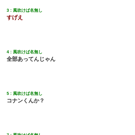
ワイアラサー主婦、昨晩久しぶりに夫と致した結果ｗｗｗｗｗ
3
風吹けば名無し
すげえ
朝起きたら嫁がいなかった。俺（嫁も嫁実家も電話に出ない…不
安だ）→ 仕事を早退して帰宅すると、嫁と嫁両親と知らない男が
２人・・・
義兄嫁が義実家で「コロナ陽性だったからこのまま療養させて下
さい」と言い出してド修羅場になった
4
風吹けば名無し
全部あってんじゃん
【衝撃】婚約者「兄と結婚はするけど嫁入りするわけじゃない。
お互い干渉はしないようにしましょう」→ その後に結納金の話を
したので、母が・・・
妹が嘘つきな元カレと寄りを戻してしまったという話をしていた
ら、旦那の顔が曇って雰囲気が一転。そそくさと話を切り上げて
5
風吹けば名無し
いつもより早く寝付いてしまった…｜生活｜ワロタあんてな
コナンくんか？
【考察】兄嫁急死の1年後、兄が引越すというので手伝いに行った
ら下着が入った引き出しの奥にとんでもないモノを見つけた
上司「何なの、この書類！！」私「あの‥」上司「今は私が話し