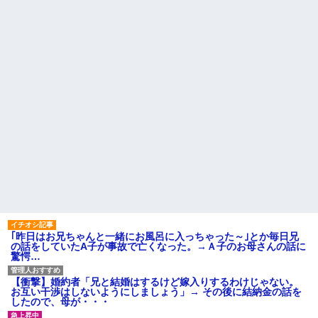
に嘘情報を流す馬鹿がいる
レークでいいかな？
お腹の子をﾀﾋ産した時。義妹
【闇】『強度行動障害』の女
「全部あんたのせいでしょ！」
の子、自分をグーパンしまくる
トメ「何を言ってるの！」→義
妹の暴言に義母が激怒して…
祖母が農具をしまっている倉
庫の鍵を、私が無くしたと思っ
夫「嫁がメシマズで困ってる
ていたら…
んだよ。毎日つれーわｗ」義両
親「なに！食べに行く！」夫
幼稚な義弟夫婦が大嫌い。低
「いや、そんな事しなくていい
学歴だしパラサイトだし夫婦揃
からｗ」→ある日、私の作った
って太ってるし。義母にベタベ
ご...
タ甘えて「ジュース飲みた～
い」何かあるとすぐ「親に言い
もう先が長くないと20代で宣
つけてやる！」
告された友達A。「会いに来てほ
しい」と言うので彼女の好きな
主な税金の成り立ちを調べて
もの沢山もっていったんだけ
みたよ
ど、なんとBが手渡した物は…
ハードオフに売っていた4万
4000円のフィギュアがヤバすぎ
るｗｗｗｗｗｗ「こんな高い
の？ｗｗ」「逆に超安い」
私「ちょっと、人の家の金庫
｢昨日はお兄ちゃんと一緒にお風呂に入っちゃった～｣とか毎日兄
触らないでよ！」キチママ『そ
の話をしていたA子が事故で亡くなった。→Ａ子のお母さんの話に
こに金庫があったから、開けて
驚愕…
みようとしただけ☆』義兄「泥
は出てけ！二度と来るな！」結
果・・・
【衝撃】婚約者「兄と結婚はするけど嫁入りするわけじゃない。
私「初めて飲む味だけどなん
お互い干渉はしないようにしましょう」→ その後に結納金の話を
のお茶？」彼「ちっ！」私「」
したので、母が・・・
【GIF】JSのカンチョーワロ