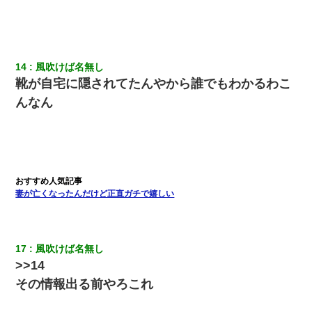
日航機墜落事故の「ここからは日本語で大丈夫ですよ〜」の絶望
感がヤバイ・・・
父が他界→父のフリン相手『どうか相続を放棄して下さい、昔の
ことは謝ります。ごめんなさい…』私「お子さんはフリン略奪婚
って知ってるの？」相手『 』結果→
14
風吹けば名無し
靴が自宅に隠されてたんやから誰でもわかるわこ
んなん
新卒の女性社員に1年半ストーカーされていた。俺「マジで怖い」
上司「話をしてみる」→女性社員「実は10数年前に…」
同じマンションに住んでる女性が鍵をわかりやすいところに隠し
ている事に気づいた俺「忍びこんでみよう！」→ 結果
妻が亡くなったんだけど正直ガチで嬉しい
私は家が貧しくて、手に職をつけようと看護師になった。だけど
卒業を控えた年の1月末、車にひかれて看護師になれなくなった。
さっき嫁から、「愛しています」ってメールが届いた。俺も「愛
17
風吹けば名無し
してます」って送ったら
>>14
その情報出る前やろこれ
「パワハラを受けたから思い切って転職した」とSNSで呟いた
ら、速攻でパワハラかました元上司がLINEを送ってきた。