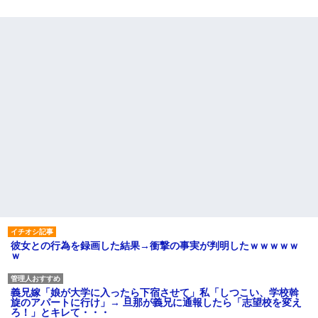
彼女との行為を録画した結果→衝撃の事実が判明したｗｗｗｗｗ
ｗ
義兄嫁「娘が大学に入ったら下宿させて」私「しつこい、学校斡
旋のアパートに行け」→ 旦那が義兄に通報したら「志望校を変え
ろ！」とキレて・・・