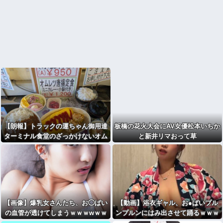
【朗報】トラックの運ちゃん御用達
板橋の花火大会にAV女優松本いちか
ターミナル食堂のざっかけないオム
と新井リマおって草
ライスｗｗｗｗｗｗｗｗｗｗ
【画像】爆乳女さんたち、お◯ぱい
【動画】浴衣ギャル、お●ぱいプル
の血管が透けてしまうｗｗｗwｗｗ
ンプルンにはみ出させて踊るｗｗｗ
ｗｗｗｗｗｗ
ｗｗｗ