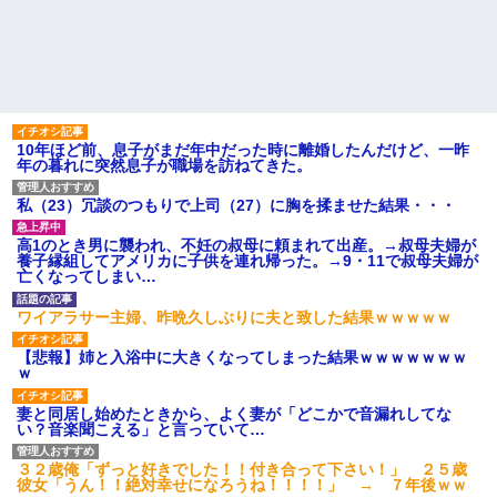
ル熊本の爆心地に”こんなも
義両親「空き家になるし住ん
の”があったんだけど…」
でいいよ」私たち「じゃあお言
葉に甘えて…」→引っ越した途
24歳の嫁に性的な魅力を感じ
端、予想外の出来事が待ってい
なくなったので離婚したい件
て…
主な税金の成り立ちを調べて
激辛チャレンジの契約書にサ
みたよ
インし、チャレンジしたらとん
でもない事態になった。救急車
10年ほど前、息子がまだ年中だった時に離婚したんだけど、一昨
運ばれ胃の洗浄や入院2日で10万
年の暮れに突然息子が職場を訪ねてきた。
超えて...
ハードオフに売っていた4万
私（23）冗談のつもりで上司（27）に胸を揉ませた結果・・・
4000円のフィギュアがヤバすぎ
るｗｗｗｗｗｗ「こんな高い
の？ｗｗ」「逆に超安い」
高1のとき男に襲われ、不妊の叔母に頼まれて出産。→叔母夫婦が
私「ちょっと、人の家の金庫
養子縁組してアメリカに子供を連れ帰った。→9・11で叔母夫婦が
触らないでよ！」キチママ『そ
亡くなってしまい…
こに金庫があったから、開けて
みようとしただけ☆』義兄「泥
ワイアラサー主婦、昨晩久しぶりに夫と致した結果ｗｗｗｗｗ
は出てけ！二度と来るな！」結
果・・・
【悲報】姉と入浴中に大きくなってしまった結果ｗｗｗｗｗｗｗ
私「初めて飲む味だけどなん
ｗ
のお茶？」彼「ちっ！」私「」
【GIF】JSのカンチョーワロ
妻と同居し始めたときから、よく妻が「どこかで音漏れしてな
タ
い？音楽聞こえる」と言っていて…
後続車にクラクションを鳴ら
され彼氏が逆切れ。「何クラク
３２歳俺「ずっと好きでした！！付き合って下さい！」 ２５歳
ション鳴らしてんだ！降りてこ
彼女「うん！！絶対幸せになろうね！！！！」 → ７年後ｗｗ
いよ！」と怒鳴りだし...