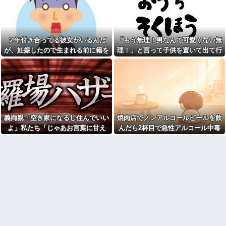
夫は私との会話を何度も忘
女「赤ちゃん抱っこしてみま
れ、楽しみにしていた約束まで
すか～？w」ワイ（やめろおおお
覚えていなかった。その積み重
おおおおおおおおおおお）
ねが限界を迎えて…
血を見て失神した俺が「殺人
親戚の息子が30過ぎてようや
事件の被害者（遺体）」と勘違
２年付き合ってる彼女がいるんだ
「もう無理！男なんて可愛くない無
く結婚したのに3～4年で離婚。
いされ現場が大パニックに！勇
相手の女性の言い分がモラハラ
敢なおばちゃんとオジサン達の
が、妊娠したので生まれる前に籍を
理！」と言って子供を置いて出て行
だったらしい
団結力と勘違い劇がこちらｗｗ
入れたいと言われた。俺は種がほぼ
った息子嫁
【肥満】 103キロで彼氏にフ
【恐怖】浮気相手との写メを
無いはずなのに...
ラれた女の末路が悲惨すぎるｗ
LINEでミス送信する嫁…その後
ｗｗｗ
旦那が取った行動がこれｗｗｗ
ｗ
ワイ手取り15万正社員→副業
でウーバーやってるんやが金が
【画像】このボケて、破壊力
ない
ありすぎてクッソワロタｗｗｗ
ｗｗｗｗｗｗ
祭りって謎だよな、誰が神輿
義両親「空き家になるし住んでいい
焼肉店でノンアルコールビールを飲
担いでるの？屋台出店してる奴
コトメの結婚式で、知らない
よ」私たち「じゃあお言葉に甘え
んだら2杯目で急性アルコール中毒
らは誰の許可を得て商売してる
間にお祝いの歌を弾き語りする
の？
事になってた
て…」→引っ越した途端、予想外の
になった。それで警察と保健所を巻
【画像】宇垣美里「学生時代
旦那の同僚女が旦那の元カ
出来事が待っていて…
き込む騒ぎに…
は全然モテなかったです」←こ
ノ。なのにしょっちゅうペアで
れほんまかぁ？w w w w w w w
仕事してて遅くまで残業したり
w
二人で出張に行ったり。なんで
「今度の出張は一人で行く」っ
【悲報】大卒初任給600万の時
て嘘つくのかな
代へ
wwwwwwwwwwwwwwwwww
休んだ翌日、先輩パートに申
w
し送りあるかと確認したらいき
なりキレられた。このパートの
【悲報】AV女優さん、キモオ
性格悪くないか？
タチー牛弱男どもの「おはよ
う」にブチギレｗｗｗ
【速報】専門家「イオンモー