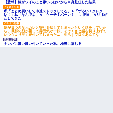
【悲報】嫁がワイのこと嫌いっぽいから単身赴任した結果
私「まとめ買いして冷凍ストックしてる」Ａ「ずるい！クレク
レ！」私「なんでよ」Ａ「ケーチ！バーカ！」→ 後日、Ａ旦那が
凸してきた
妹が嘘つきな元カレと寄りを戻してしまったという話をしていた
ら、旦那の顔が曇って雰囲気が一転。そそくさと話を切り上げて
いつもより早く寝付いてしまった…｜生活｜ワロタあんてな
ナンパにほいほい付いていった私、地獄に落ちる