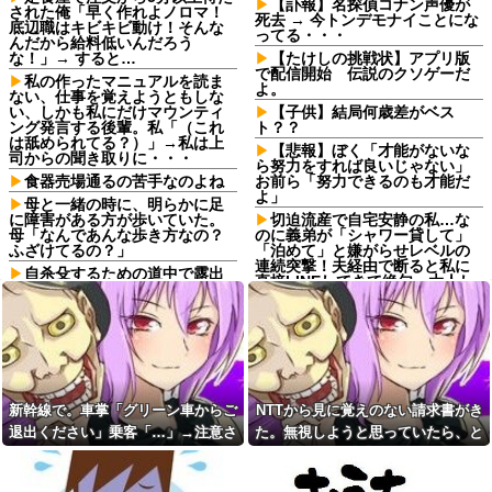
【訃報】名探偵コナン声優が
された俺「早く作れよノロマ！
死去 → 今トンデモナイことにな
底辺職はキビキビ動け！そんな
ってる・・・
んだから給料低いんだろう
な！」→ すると…
【たけしの挑戦状】アプリ版
で配信開始 伝説のクソゲーだ
私の作ったマニュアルを読ま
よ。
ない、仕事を覚えようともしな
い、しかも私にだけマウンティ
【子供】結局何歳差がベス
ング発言する後輩。私「（これ
ト？？
は舐められてる？）」→私は上
【悲報】ぼく「才能がないな
司からの聞き取りに・・・
ら努力をすれば良いじゃない」
食器売場通るの苦手なのよね
お前ら「努力できるのも才能だ
よ」
母と一緒の時に、明らかに足
に障害がある方が歩いていた。
切迫流産で自宅安静の私…な
母「なんであんな歩き方なの？
のに義弟が「シャワー貸して」
ふざけてるの？」
「泊めて」と嫌がらせレベルの
連続突撃！夫経由で断ると私に
自杀殳するための道中で露出
直接LINEしてきて絶句←大人し
狂に出会った。自分でもよく分
く自宅の風呂に入れよ
からないけどソイツの腕をしっ
かり掴んで境遇を泣きながら話
【衝撃】嫁の親友から聞いた
した。すると露出狂は…
『驚愕の過去』に夫が激震…事
の真相はコレｗｗｗｗ
どれだけ食べても体型が変わ
らない彼女。その理由を聞いた
スロッターさん「優遇冷遇は
ら、思いもしなかった方法で維
ある。理由はスマスロだから、
持していて…
これだけで十分なんだよね」他
新幹線で。車掌「グリーン車からご
NTTから見に覚えのない請求書がき
友達「少しだけお茶しよう
某ファストフード店で店内で
退出ください」乗客「…」→注意さ
た。無視しようと思っていたら、と
よ」妊婦の私「気分転換になる
買った水を使って薬を飲んだら
れても動かない乗客を見ていたら、
んでもない事実が判明して…
なら…」→帰宅してから思わぬ
怒られた。「持ち込み禁止で
異変が起きて…
す！」と大きな声で…
その直後まさかの展開に…