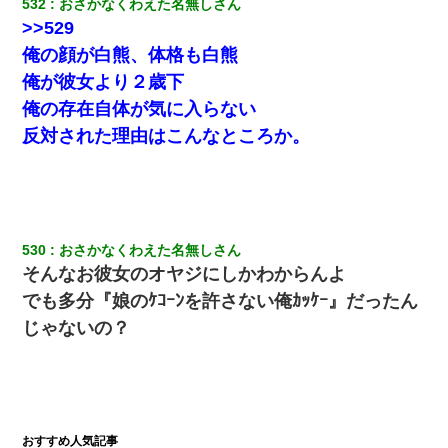
532
おさかなくわえた名無しさん
>>529
9月に付き合い始めたけどこの、この人と結婚はないわと判断して
別れた。その元彼が交通事故で重体になっているらしく…
俺の顔が白熊、体格も白熊
俺が彼女より２歳下
[緊急]ベロベロの女に声をかけて行為してきた結果
俺の存在自体が気に入らない
反対された理由はこんなところか。
転職先が決まったので退職の意思を伝えたら。上司「無責任」
「簡単には辞めさせない」私（どうせ辞めるし…）→ 思いっきり
反論をしてみた
新築の家で。クラクラするくらいの「白粉の匂い」が鼻につくも
嫁＆娘「そんな匂いしない…」ある日、友人奥「素敵なアンティ
530
おさかなくわえた名無しさん
ークですね！」俺（！？）
そんなお彼女のオヤジにしかわからんよ
でも多分『娘のｹｺｰﾝを許さない俺ｶｯｹｰ』だったん
【驚愕】5000円でＪＫと行為してきたが後悔しかない…
じゃないの？
彼女(美人女医)にネックレスをプレゼント。「こんな安物を渡すく
らいなら、渡さないほうがマシだからね」→ ６０万したと話した
ら・・・
私「結婚やめるわ」 婚約者「え？なんでなんで？」 → 放置した