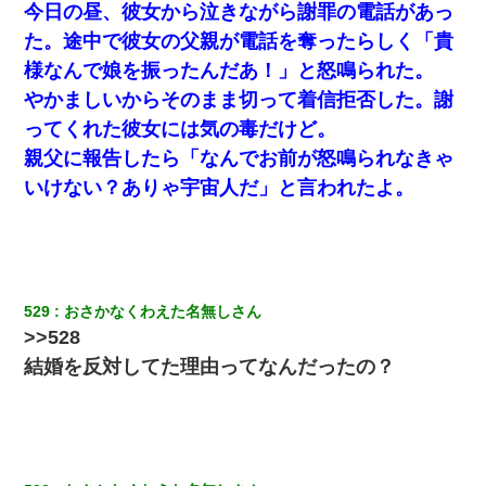
２人・・・
今日の昼、彼女から泣きながら謝罪の電話があっ
た。途中で彼女の父親が電話を奪ったらしく「貴
妊娠中に「おいこのブタ女！てめー席譲れ！」と絡まれ腹を殴る
様なんで娘を振ったんだあ！」と怒鳴られた。
真似された。泣きながら夫に話すと一年後に…
やかましいからそのまま切って着信拒否した。謝
ってくれた彼女には気の毒だけど。
姉旦那の友達「ほんとのパパだよ～」私のお腹を触ってほざく。
→思わず手を叩いて振り払ったら…
親父に報告したら「なんでお前が怒鳴られなきゃ
いけない？ありゃ宇宙人だ」と言われたよ。
【悲報】姉と入浴中に大きくなってしまった結果ｗｗｗｗｗｗｗ
ｗ
22歳の頃、父に36歳の男性とお見合いをしてくれと頼まれた。父
の親会社の経営者の息子さんだったので、父も喜んで私の写真を
送ったんだが→
529
おさかなくわえた名無しさん
>>528
兄の新しい嫁がやらかしすぎて辛い。当たり前のように実家や姪
結婚を反対してた理由ってなんだったの？
の幼稚園に来る
日曜日、会社の窓を見ると同僚の姿。俺（あれ？ディズニーシー
じゃ？）→俺電話「今何してんの？」同僚「シーで並んでるこ
と！」俺「会社にいない？」→次の瞬間、すごい鳥肌が立った