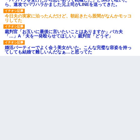
「パワハラを受けたから思い切って転職した」とSNSで呟いた
ら、速攻でパワハラかました元上司がLINEを送ってきた。
今日夫の実家に泊ったんだけど、朝起きたら股間がなんかモッコ
リしてた
裁判官「お互いに最後に言いたいことはありますか」バカ夫
「…」A「夫を一発殴らせてほしい」裁判官「どうぞ」
婚活パーティーでよく会う美女がいた。こんな完璧な容姿を持っ
てしても結婚て難しいんだなぁ…と思ってた