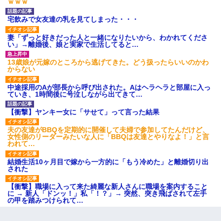
ｗｗｗ
【衝撃】報酬100万円超の治験
募集がこちらｗｗｗｗｗ(※画像
あり)
宅飲みで女友達の乳を見てしまった・・・
【ネット騒然】惨殺されたタ
ワマン頂き女子のこの動画、す
妻「ずっと好きだった人と一緒になりたいから、わかれてくださ
げえええええｗｗｗｗｗｗｗｗ
い」→離婚後、娘と実家で生活してると…
ｗｗｗ
【愕然】白のクラウン俺氏、
13歳娘が元嫁のところから逃げてきた。どう扱ったらいいのかわ
高速道路左車線を制限速度で走
からない
った結果wwwwwwwwwwww
百年の恋12-899 食べた量を
中途採用のAが部長から呼び出された。Aはヘラヘラと部屋に入っ
張り合ってくる
ていき、1時間後に号泣しながら出てきて…
【悲報】佐藤輝明・・・２軍
でも盛大にやらかす←あまり悲
【衝撃】ヤンキー女に「サせて」って言った結果
しませないでくれ
夫の友達がBBQを定期的に開催して夫婦で参加してたんだけど、
女性側のリーダーみたいな人に「BBQは友達とやりなよ！」と言
われて…
結婚生活10ヶ月目で嫁から一方的に「もう冷めた」と離婚切り出
された
【衝撃】職場に入って来た綺麗な新人さんに職場を案内すること
に → 新人「ドンッ！」私「！？」→ 突然、突き飛ばされて左手
の甲を踏みつけられて…