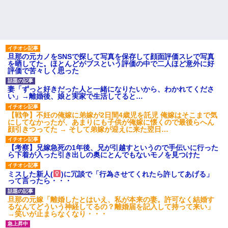
旦那の元カノをSNSで探して写真を保存して顔面評価スレで写真
を晒してた。ほとんどがブスという評価の中で二人ほど意外に好
評価で苦々しく思った
妻「ずっと好きだった人と一緒になりたいから、わかれてくださ
い」→離婚後、娘と実家で生活してると…
【戦争】不妊の俺嫁に弟嫁が2日間4歳児を託児 俺嫁はそこまで気
にしてなかったが、あまりにも子供が俺嫁に懐くので最後らへん
顔引きつってた → そして弟嫁が迎えに来た翌日…
【考察】兄嫁急死の1年後、兄が引越すというので手伝いに行った
ら下着が入った引き出しの奥にとんでもないモノを見つけた
ミスした新人(
)に冗談で「行為させてくれたら許してあげる」
って言ったら・・・
旦那の元嫁「離婚したとはいえ、私が本来の妻。許可なく結婚す
るなんてどういう神経してるの？離婚届を記入して持って来い」
→笑いが止まらなくなり・・・