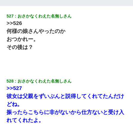
【画像】女の子「お母さん！！私ようやくファッションモデルに
選ばれたの！絶対見に来てね！」→悲しい結果がこれ・・・
527
おさかなくわえた名無しさん
>>526
宅飲みで女友達の乳を見てしまった・・・
何様の娘さんやったのか
おつかれー。
【衝撃】ヤンキー女に「サせて」って言った結果
その後は？
【衝撃】職場に入って来た綺麗な新人さんに職場を案内すること
に → 新人「ドンッ！」私「！？」→ 突然、突き飛ばされて左手
の甲を踏みつけられて…
528
おさかなくわえた名無しさん
夫の友達がBBQを定期的に開催して夫婦で参加してたんだけど、
>>527
女性側のリーダーみたいな人に「BBQは友達とやりなよ！」と言
われて…
彼女は父親をずいぶんと説得してくれてたんだけ
どね。
【悲報】嫁がワイのこと嫌いっぽいから単身赴任した結果
振ったらこちらに非がないから仕方ないと受け入
れてくれたよ。
朝起きたら嫁がいなかった。俺（嫁も嫁実家も電話に出ない…不
安だ）→ 仕事を早退して帰宅すると、嫁と嫁両親と知らない男が