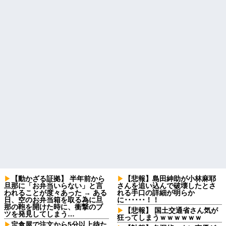
【動かざる証拠】 半年前から
【悲報】島田紳助が小林麻耶
旦那に「お弁当いらない」と言
さんを追い込んで破壊したとさ
われることが度々あった → ある
れる手口の詳細が明らか
日、空のお弁当箱を取る為に旦
に･･････！！
那の鞄を開けた時に、衝撃のブ
【悲報】 国土交通省さん気が
ツを発見してしまう…
狂ってしまうｗｗｗｗｗｗ
定食屋で注文から5分以上待た