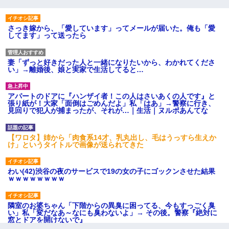
さっき嫁から、「愛しています」ってメールが届いた。俺も「愛
してます」って送ったら
妻「ずっと好きだった人と一緒になりたいから、わかれてくださ
い」→離婚後、娘と実家で生活してると…
アパートのドアに『ハンザイ者！この人はさいあくの人です』と
張り紙が！大家「面倒はごめんだよ」私「はあ」→警察に行き、
見回りで犯人が捕まったが、それが…｜生活｜ヌルポあんてな
【ワロタ】姉から「肉食系14才、乳丸出し、毛はうっすら生えか
け」というタイトルで画像が送られてきた
わい(42)渋谷の夜のサービスで19の女の子にゴックンさせた結果
ｗｗｗｗｗｗｗｗ
隣室のお婆ちゃん「下階からの異臭に困ってる、今もすっごく臭
い」私「変だなあ～なにも臭わないよ」→ その後。警察『絶対に
窓とドアを開けないで』