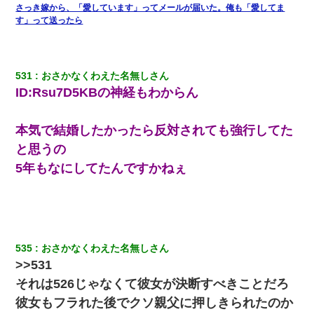
結果…｜生活｜ワロタあんてな
さっき嫁から、「愛しています」ってメールが届いた。俺も「愛してま
す」って送ったら
10年ほど前、息子がまだ年中だった時に離婚したんだけど、一昨
年の暮れに突然息子が職場を訪ねてきた。
531
おさかなくわえた名無しさん
ID:Rsu7D5KBの神経もわからん
子供の頃、母の弟にイタズラされてて中学に入ってから関係を持
ってしまった。拒絶したら「全部バラしてやる」と脅迫されたの
で両親に全部話した。
本気で結婚したかったら反対されても強行してた
と思うの
同じマンションに住んでる女性が鍵をわかりやすいところに隠し
ている事に気づいた俺「忍びこんでみよう！」→ 結果
5年もなにしてたんですかねぇ
中途採用のAが部長から呼び出された。Aはヘラヘラと部屋に入っ
ていき、1時間後に号泣しながら出てきて…
スマホを与えられて、中学卒業する頃にはすっかり女叩きに洗脳
535
おさかなくわえた名無しさん
された弟が、大学進学のために一人暮らししたいと言い出した。
>>531
それは526じゃなくて彼女が決断すべきことだろ
【クズ】昔、兄がお見合いして「ブスすぎｗｗｗ」と断った女性
が、兄の同級生と結婚。それを知った兄は荒れ狂い、｢嫁さん、俺
彼女もフラれた後でクソ親父に押しきられたのか
のお古ですが気分はどう？」とメールを送った→