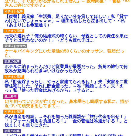
立つし、すぐ見つかるかもしれません』→ 数時間後・・警察『××
さんご存じですか？』
【復讐】義兄嫁「生活費、足りない分を貸してほしい」私「貸す
わけないでしょｗｗｗｗ」→ 理由を話したら泣き出して・・私
（あまりにも希望通り）
元夫の連れ子「俺の結婚式の時くらい、母親としての責任を果た
そうとは思わないのか！」→どうも連れ子は…
ケーキバイキングにいた単独の50くらいのオッサン、強烈だっ
た。
ホテルに泊まったんだけど従業員が最悪だった。折角の旅行で何
故私が怒鳴られなきゃいけなかったのだ
私『貯金貯まったし、やっと家建てられるね！』夫「実家を二世
帯住宅にした。それに貯金使った」→私『離婚しよう』夫「え
っ」私『使った貯金はあげるから』→すると…
17年飼っていた犬が亡くなった。鼻水垂らし嗚咽する私に、猫が
近づいて頭突きをしてきて…
私が遺産を相続。→それを知った義両親が「旅行代金を出せ！」
「リフォーム費用を負担しろ！」「金の管理は私達がする！」と
浅ましくも集りにきた。