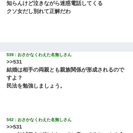
知らんけど泣きながら迷惑電話してくる
クソ女だし別れて正解だわ
小2の頃、妹と昼寝してたら家が火事になってて気づくと逃げ場が
なかった。妹を抱き締めて「ﾀﾋんじゃうよ」って泣いてたら…
旦那が長男のDNA鑑定をしたら血縁関係0%だった。旦那「やっぱ
りウワキしてたんだな…」長男「俺は誰の子供なの？」長女・次
男「ウワキ女！」
539
おさかなくわえた名無しさん
何年か前に妹は離婚している。当時生まれた姪が義弟の子じゃな
かったため妹有責での離婚になり…
>>531
結婚は相手の両親とも親族関係が形成されるので
嫁の妹（26歳）がずっとウチに泊まりに来た結果→俺がヤバイｗ
すよ？
ｗｗｗｗｗｗｗ
民法を勉強しましょう。
【悲報】お風呂で父親と姉が完全に行為してるんだが...
俺「初対面でなに言ったか覚えてる？」嫁「臭いんだよ！キモオ
タ？だっけ？」俺「だいたい合ってる。で、なんで告白してきた
542
おさかなくわえた名無しさん
の？」→
>>531