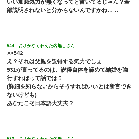
いい加減気力が無くなってと書いてるじゃん？全
私『貯金貯まったし、やっと家建てられるね！』夫「実家を二世
帯住宅にした。それに貯金使った」→私『離婚しよう』夫「え
部説明されないと分からないんですかね……
っ」私『使った貯金はあげるから』→すると…
【衝撃】嫁父の会社に勤続１０年、手取り１４万 → 俺「２２万も
らえる会社から誘われた。転職したい」義父「クビ！（激怒」嫁
「離婚！（激怒」
544
おさかなくわえた名無しさん
>>542
え？それは父親を説得する気力でしょ
531が言ってるのは、説得自体を諦めて結婚を強
行すればって話では？
(詳細を知らないからそうすればいいとは断言でき
ないけども)
あなたこそ日本語大丈夫？
533
おさかなくわえた名無しさん