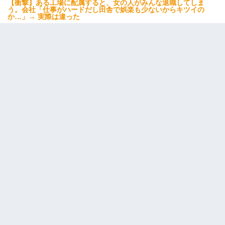
【衝撃】ある工場に配属すると、女の人がみんな退職してしま
う。会社「仕事がハードだし田舎で娯楽も少ないからキツイの
か…」→ 実際は違った