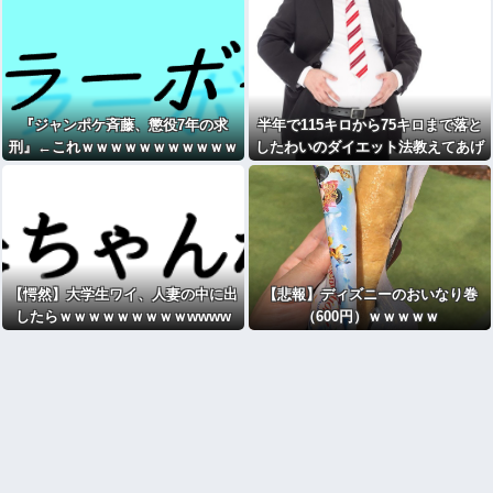
『ジャンポケ斉藤、懲役7年の求
半年で115キロから75キロまで落と
刑』←これｗｗｗｗｗｗｗｗｗｗｗ
したわいのダイエット法教えてあげ
ｗｗｗｗｗｗｗ
る
【愕然】大学生ワイ、人妻の中に出
【悲報】ディズニーのおいなり巻
したらｗｗｗｗｗｗｗｗｗwwww
（600円）ｗｗｗｗｗ