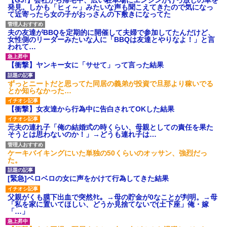
発見。しかも「ヒィ～」みたいな声も聞こえてきたので気になっ
て近寄ったら女の子がおっさんの下敷きになってた
夫の友達がBBQを定期的に開催して夫婦で参加してたんだけど、
女性側のリーダーみたいな人に「BBQは友達とやりなよ！」と言
われて…
【衝撃】ヤンキー女に「サせて」って言った結果
ずっとニートだと思ってた同居の義弟が投資で旦那より稼いでる
とか知らなかった…
【衝撃】女友達から行為中に告白されてOKした結果
元夫の連れ子「俺の結婚式の時くらい、母親としての責任を果た
そうとは思わないのか！」→どうも連れ子は…
ケーキバイキングにいた単独の50くらいのオッサン、強烈だっ
た。
[緊急]ベロベロの女に声をかけて行為してきた結果
父親がくも膜下出血で突然ﾀﾋ。→母の貯金が0なことが判明。→母
「私を家に置いてほしい、どうか見捨てないで(土下座」俺・嫁
「…」