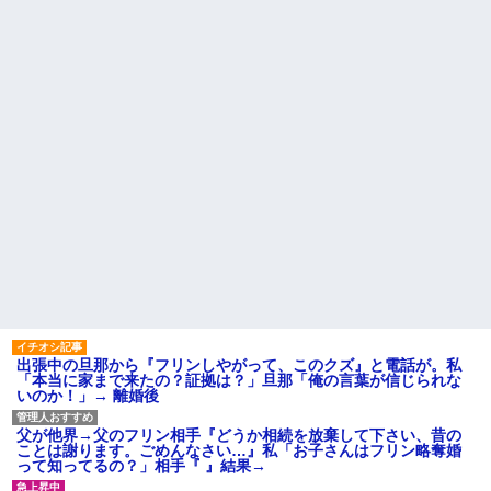
因を探るとまさかの事実が…
AIさん、ドラクエ6を理想的に
アニメ化してしまう
転校生と仲良くなってその子
の家に遊びに行ったら私が小さ
間男が嫁と一緒に「お願いし
い頃に撮った写真があった
ます離婚してください。出来る
だけの償いはします。」とか言
【衝撃】50代女性、京大病院
ってきたからブチ切れて100発ぐ
で脳腫瘍手術→“腫瘍の無い部
らい殴る蹴るでフルボッコに...
位”を摘出 2度「腫瘍ではな
い」と出るも続行、脳幹損傷
ハードオフに売っていた4万
で“植物状態”に
4000円のフィギュアがヤバすぎ
るｗｗｗｗｗｗ「こんな高い
パートの面接で号泣しながら
の？ｗｗ」「逆に超安い」
「ここもダメだったらもう食べ
ていけないんです」って熱弁し
私「ちょっと、人の家の金庫
てた人がいた
触らないでよ！」キチママ『そ
こに金庫があったから、開けて
主な税金の成り立ちを調べて
みようとしただけ☆』義兄「泥
みたよ
は出てけ！二度と来るな！」結
果・・・
私「初めて飲む味だけどなん
のお茶？」彼「ちっ！」私「」
【GIF】JSのカンチョーワロ
出張中の旦那から『フリンしやがって、このクズ』と電話が。私
タ
「本当に家まで来たの？証拠は？」旦那「俺の言葉が信じられな
後続車にクラクションを鳴ら
いのか！」→ 離婚後
され彼氏が逆切れ。「何クラク
ション鳴らしてんだ！降りてこ
いよ！」と怒鳴りだし...
父が他界→父のフリン相手『どうか相続を放棄して下さい、昔の
ことは謝ります。ごめんなさい…』私「お子さんはフリン略奪婚
【衝撃】報酬100万円超の治験
って知ってるの？」相手『 』結果→
募集がこちらｗｗｗｗｗ(※画像
あり)