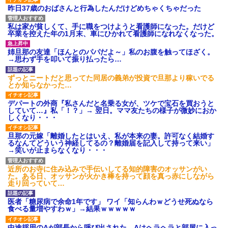
昨日37歳のおばさんと行為したんだけどめちゃくちゃだった
私は家が貧しくて、手に職をつけようと看護師になった。だけど
卒業を控えた年の1月末、車にひかれて看護師になれなくなった。
姉旦那の友達「ほんとのパパだよ～」私のお腹を触ってほざく。
→思わず手を叩いて振り払ったら…
ずっとニートだと思ってた同居の義弟が投資で旦那より稼いでる
とか知らなかった…
デパートの外商『私さんだと名乗る女が、ツケで宝石を買おうと
していて…』私「！？」→ 翌日。ママ友たちの様子が微妙におか
しくなり・・・
旦那の元嫁「離婚したとはいえ、私が本来の妻。許可なく結婚す
るなんてどういう神経してるの？離婚届を記入して持って来い」
→笑いが止まらなくなり・・・
近所のお寺に住み込みで手伝いしてる知的障害のオッサンがい
た。ある日、オッサンが火かき棒を持って顔を真っ赤にしながら
走り回っていて…
医者「糖尿病で余命1年です」 ワイ「知らんわｗどうせ死ぬなら
食べる量増やすわｗ」→結果ｗｗｗｗｗ
中途採用のAが部長から呼び出された。Aはヘラヘラと部屋に入っ