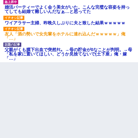
婚活パーティーでよく会う美女がいた。こんな完璧な容姿を持っ
てしても結婚て難しいんだなぁ…と思ってた
ワイアラサー主婦、昨晩久しぶりに夫と致した結果ｗｗｗｗｗ
友人「酒の勢いで女先輩をホテルに連れ込んだｗｗｗｗｗ」俺
「…」
父親がくも膜下出血で突然ﾀﾋ。→母の貯金が0なことが判明。→母
「私を家に置いてほしい、どうか見捨てないで(土下座」俺・嫁
「…」