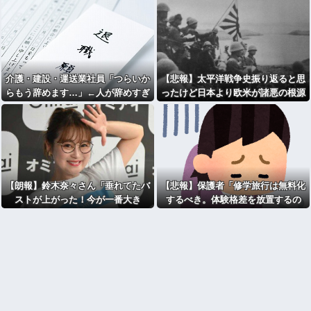
介護・建設・運送業社員「つらいか
【悲報】太平洋戦争史振り返ると思
らもう辞めます…」←人が辞めすぎ
ったけど日本より欧米が諸悪の根源
て倒産する会社が5年連続増加WWW
やん
WWWWWWWW
【朗報】鈴木奈々さん「垂れてたバ
【悲報】保護者「修学旅行は無料化
ストが上がった！今が一番大き
するべき。体験格差を放置するの
い！」豊満な下着姿を公開ｗｗｗｗ
か」←これ
ｗｗｗｗｗｗ