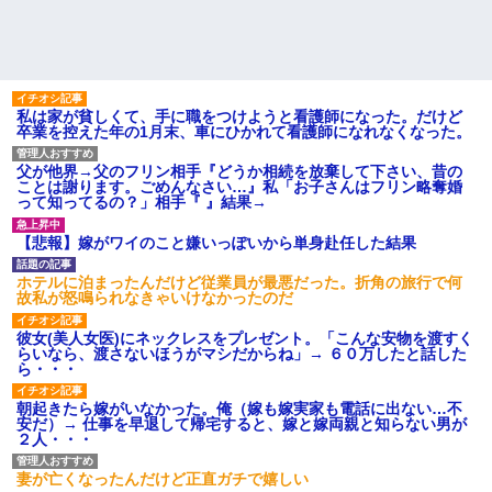
私は家が貧しくて、手に職をつけようと看護師になった。だけど
卒業を控えた年の1月末、車にひかれて看護師になれなくなった。
父が他界→父のフリン相手『どうか相続を放棄して下さい、昔の
ことは謝ります。ごめんなさい…』私「お子さんはフリン略奪婚
って知ってるの？」相手『 』結果→
【悲報】嫁がワイのこと嫌いっぽいから単身赴任した結果
ホテルに泊まったんだけど従業員が最悪だった。折角の旅行で何
故私が怒鳴られなきゃいけなかったのだ
彼女(美人女医)にネックレスをプレゼント。「こんな安物を渡すく
らいなら、渡さないほうがマシだからね」→ ６０万したと話した
ら・・・
朝起きたら嫁がいなかった。俺（嫁も嫁実家も電話に出ない…不
安だ）→ 仕事を早退して帰宅すると、嫁と嫁両親と知らない男が
２人・・・
妻が亡くなったんだけど正直ガチで嬉しい