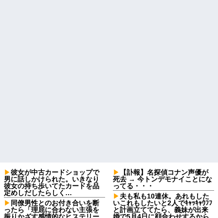
彼女が中古カードショップで
【訃報】名探偵コナン声優が
男に話しかけられた。いきなり
死去 → 今トンデモナイことにな
彼女の持ち歩いてたカードを品
ってる・・・
定めしだしたらしく…
夫も私も10連休。あれもした
同僚男性とのお付き合いを断
いこれもしたいと2人でｷｬｯｷｬｳﾌﾌ
ったら「理屈に合わない主張を
と計画立ててたら、義妹が出来
振りかざす感情的なヒステリー
婚で5月4日に顔合わせするから