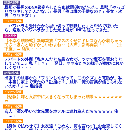
旦那が長男のDNA鑑定をしたら血縁関係0%だった。旦那「やっぱ
りウワキしてたんだな…」長男「俺は誰の子供なの？」長女・次
男「ウワキ女！」
「パワハラを受けたから思い切って転職した」とSNSで呟いた
ら、速攻でパワハラかました元上司がLINEを送ってきた。
【不幸な結婚式】新郎親族「ブスのくせにドレスなんか着ちゃっ
てさ～ほんと恥ずかしいわよね～（大声」新郎両親「！！！（土
下座」→ 結果・・・
デパートの外商『私さんだと名乗る女が、ツケで宝石を買おうと
していて…』私「！？」→ 翌日。ママ友たちの様子が微妙におか
しくなり・・・
出張中の旦那から『フリンしやがって、このクズ』と電話が。私
「本当に家まで来たの？証拠は？」旦那「俺の言葉が信じられな
いのか！」→ 離婚後
【悲報】姉と入浴中に大きくなってしまった結果ｗｗｗｗｗｗｗ
ｗ
友人「酒の勢いで女先輩をホテルに連れ込んだｗｗｗｗｗ」俺
「…」
【身体で払わせて】女友達「ごめん、何も言わずにお金貸してく
ださい……」俺「いいよ！いくら？」女友達「10万円ぐら