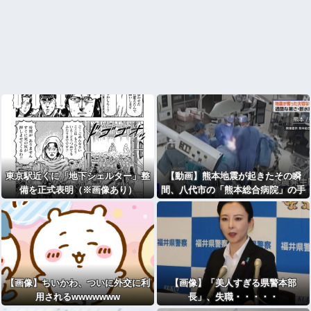
東京駅近くに「地下シェルター」整
【動画】熊本地震が起きたその瞬
備を正式表明（※画像あり）
間、八代市の「熊本総合病院」の手
術室の様子…
【画像】ちいかわ、ついに外交に利
【画像】「美人すぎる県警本部
用されるwwwwwww
長」、失職・・・・・