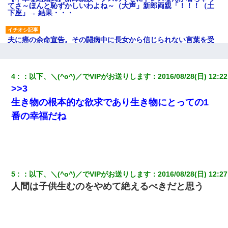
てさ～ほんと恥ずかしいわよね～（大声」新郎両親「！！！（土
下座」→ 結果・・・
夫に癌の余命宣告。その闘病中に長女から信じられない言葉を受
けた
ナンパにほいほい付いていった私、地獄に落ちる
4
：
以下、＼(^o^)／でVIPがお送りします
：
2016/08/28(日) 12:22
>>3
【唖然】帰宅したら旦那のスポーツカーが消えていた。警察『目
生き物の根本的な欲求であり生き物にとっての1
立つし、すぐ見つかるかもしれません』→ 数時間後・・警察『××
さんご存じですか？』
番の幸福だね
子供の頃、母の弟にイタズラされてて中学に入ってから関係を持
ってしまった。拒絶したら「全部バラしてやる」と脅迫されたの
で両親に全部話した。
5
：
以下、＼(^o^)／でVIPがお送りします
：
2016/08/28(日) 12:27
私が遺産を相続。→それを知った義両親が「旅行代金を出せ！」
人間は子供生むのをやめて絶えるべきだと思う
「リフォーム費用を負担しろ！」「金の管理は私達がする！」と
浅ましくも集りにきた。
【悲報】嫁がワイのこと嫌いっぽいから単身赴任した結果