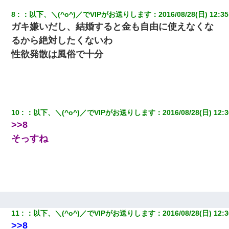
8
：
以下、＼(^o^)／でVIPがお送りします
：
2016/08/28(日) 12:35
ガキ嫌いだし、結婚すると金も自由に使えなくな
【戦争】不妊の俺嫁に弟嫁が2日間4歳児を託児 俺嫁はそこまで気
にしてなかったが、あまりにも子供が俺嫁に懐くので最後らへん
るから絶対したくないわ
顔引きつってた → そして弟嫁が迎えに来た翌日…
性欲発散は風俗で十分
姉旦那の友達「ほんとのパパだよ～」私のお腹を触ってほざく。
→思わず手を叩いて振り払ったら…
嫁の妹（26歳）がずっとウチに泊まりに来た結果→俺がヤバイｗ
ｗｗｗｗｗｗｗ
10
：
以下、＼(^o^)／でVIPがお送りします
：
2016/08/28(日) 12:3
>>8
３２歳俺「ずっと好きでした！！付き合って下さい！」 ２５歳
そっすね
彼女「うん！！絶対幸せになろうね！！！！」 → ７年後ｗｗ
ｗｗｗ
「お前の父ちゃんは自宅警備員」とかからかわれたけど、実はと
んでもない仕事に就いていた
この母親は娘の黒歴史を掘り出さないと死ぬんか？ 死ぬんか？
11
：
以下、＼(^o^)／でVIPがお送りします
：
2016/08/28(日) 12:3
>>8