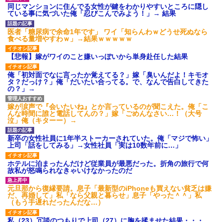
同じマンションに住んでる女性が鍵をわかりやすいところに隠し
【ネット騒然】惨殺されたタ
ている事に気づいた俺「忍びこんでみよう！」→ 結果
ワマン頂き女子のこの動画、す
げえええええｗｗｗｗｗｗｗｗ
ｗｗｗ
医者「糖尿病で余命1年です」 ワイ「知らんわｗどうせ死ぬなら
食べる量増やすわｗ」→結果ｗｗｗｗｗ
【愕然】白のクラウン俺氏、
高速道路左車線を制限速度で走
った結果wwwwwwwwwwww
【悲報】嫁がワイのこと嫌いっぽいから単身赴任した結果
百年の恋12-899 食べた量を
張り合ってくる
俺「初対面でなに言ったか覚えてる？」嫁「臭いんだよ！キモオ
タ？だっけ？」俺「だいたい合ってる。で、なんで告白してきた
【悲報】佐藤輝明・・・２軍
の？」→
でも盛大にやらかす←あまり悲
しませないでくれ
嫁が涙声で『会いたいね』とか言っているのが聞こえた。俺「こ
んな時間に誰と電話してんの？」嫁「ごめんなさい…！（大号
泣」俺（キターー）→
新卒の女性社員に1年半ストーカーされていた。俺「マジで怖い」
上司「話をしてみる」→女性社員「実は10数年前に…」
ホテルに泊まったんだけど従業員が最悪だった。折角の旅行で何
故私が怒鳴られなきゃいけなかったのだ
元旦那から復縁要請。息子「最新型のiPhoneも買えない貧乏は嫌
だ、再婚して」私「なら父親と暮らせ」息子「やった＾＾」私
（もう手遅れだったんだな…）
私（23）冗談のつもりで上司（27）に胸を揉ませた結果・・・