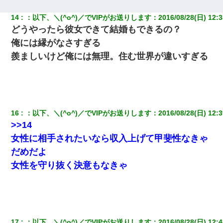
14
：
以下、＼(^o^)／でVIPがお送りします
：
2016/08/28(日) 12:3
高1のとき男に襲われ、不妊の叔母に頼まれて出産。→叔母夫婦が
養子縁組してアメリカに子供を連れ帰った。→9・11で叔母夫婦が
どうやったら彼女できて結婚もできるの？
亡くなってしまい…
俺には縁がなさすぎる
羨ましいけど俺には無理。住む世界が違いすぎる
とっさに女児を捕まえたら変質者扱いされた。母親「あっち行っ
てよ！気持ち悪い！（ｼｯｼｯ」→ 後日、俺を見つけた母親がすっ飛
んできて・・・
妻「ずっと好きだった人と一緒になりたいから、わかれてくださ
い」→離婚後、娘と実家で生活してると…
16
：
以下、＼(^o^)／でVIPがお送りします
：
2016/08/28(日) 12:3
>>14
生保レディと行為する為に駆け引きしてみた結果ｗｗｗｗｗｗｗ
女性に相手されたいなら収入上げて甲斐性なきゃ
ｗｗｗｗｗ
だめだよ
女性を守り抜く決意もなきゃ
17
：
以下、＼(^o^)／でVIPがお送りします
：
2016/08/28(日) 12:4