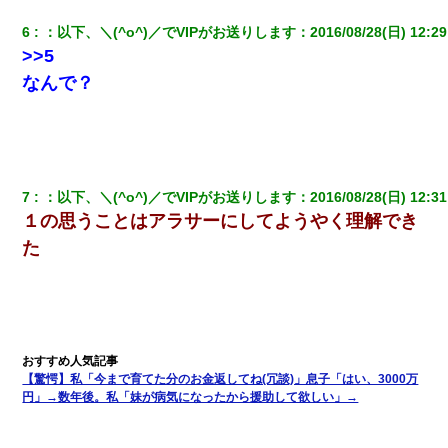
6
：
以下、＼(^o^)／でVIPがお送りします
：
2016/08/28(日) 12:29
妹が嘘つきな元カレと寄りを戻してしまったという話をしていた
>>5
ら、旦那の顔が曇って雰囲気が一転。そそくさと話を切り上げて
いつもより早く寝付いてしまった…｜生活｜ワロタあんてな
なんで？
【報告者がキチ】嫁「妊娠した」俺『それじゃあ皆に祝ってもら
おう』友人達を家に連れ帰ってホームパーティー→俺『皆に祝え
てもらえて良かったな！』→
7
：
以下、＼(^o^)／でVIPがお送りします
：
2016/08/28(日) 12:31
【悲報】姉と入浴中に大きくなってしまった結果ｗｗｗｗｗｗｗ
ｗ
１の思うことはアラサーにしてようやく理解でき
た
200万を貸したコウトから、追加で400万の申し込み、私「無理。
義弟より娘たちが大事」旦那「娘たちが成人したら別れよう」私
（は？）
スマホを与えられて、中学卒業する頃にはすっかり女叩きに洗脳
された弟が、大学進学のために一人暮らししたいと言い出した。
【驚愕】私「今まで育てた分のお金返してね(冗談)」息子「はい、3000万
円」→数年後。私「妹が病気になったから援助して欲しい」→
嘘をついてフリン旅行へ出かけた嫁→翌日、嫁「ただいま～」旦
那「娘がシんだよ。何度も連絡したのに…」嫁「えっ」→なん
と・・・