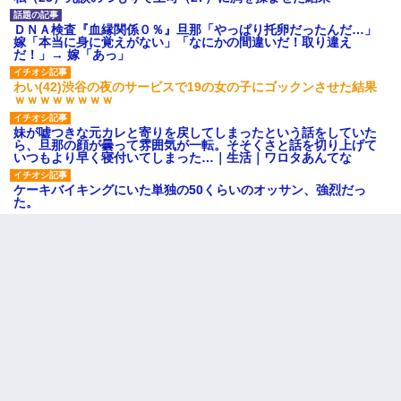
ＤＮＡ検査『血縁関係０％』旦那「やっぱり托卵だったんだ…」
嫁「本当に身に覚えがない」「なにかの間違いだ！取り違え
だ！」→ 嫁「あっ」
わい(42)渋谷の夜のサービスで19の女の子にゴックンさせた結果
ｗｗｗｗｗｗｗｗ
妹が嘘つきな元カレと寄りを戻してしまったという話をしていた
ら、旦那の顔が曇って雰囲気が一転。そそくさと話を切り上げて
いつもより早く寝付いてしまった…｜生活｜ワロタあんてな
ケーキバイキングにいた単独の50くらいのオッサン、強烈だっ
た。