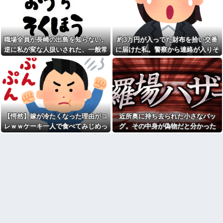
コトメ「遺産を返しなさ
始！！「どこまで送って！」か
い！」私「遺言どおりです
ら始まり半年も経つと「お金貸
が？」→夫の遺産を巡る話し合
してくれない？」断ると翌日、
いが思わぬ展開になって…
玄関前にゴミが置かれる
俺(52)、女(28)との不倫が嫁に
お盆になると旦那の祖父母宅
職場全員が長崎の出島を知らない。
約3万円が入ってた財布を拾い交番
発覚。離婚に応じたはずの嫁か
に５泊くらいさせられる。旦那
らエグすぎる攻撃が恐ろしすぎ
逆に私が変な人扱いされた、一般常
に届けた私。警察から連絡が入りそ
は「行かなくていいよ」って言
る
うんだけどトメに誘われると断
識だと思ってたのに
の金が私のものになった結果...
息子に『葵』と名付けたら、
れなくなってしまう
初対面では必ず女の子だと思わ
【復讐】 「あんた老け顔だか
れる。同じ名前でも避けられな
ら○○の代わりにエ●チなゲーム買
かった勘違いとは…
ってきてあげてよ」と言われて
俺「ゲーム機どこ？」親「ち
弟の代わりにア○ルトゲームを買
ょっと借りたよ」→どうぶつの
わされた
森を開いた瞬間、村が大変なこ
嫁「最近さ、家事に気持ちが
【愕然】嫁が冷たくなった理由がコ
近所奥に持ち去られた小さなバッ
とになっていて…
こもってないよね」俺「ちゃん
レｗｗケーキ一人で食べてみじめっ
グ。その中身が偽物だと分かった
【画像】俺たちの姫、佳子さ
とやってるだろ」→分担してい
まのお気に入りのドレスがこち
たはずの家事を巡って夫婦で揉
て言われてた・・・
時、どんな顔をするのか楽しみで…
らです←コレは可愛過ぎるw w
めることに…
w w w w w w
コールセンター勤務だけど毎
【速報】ルフィの幹部、懲役
日客に怒鳴られもう限界
20年に決定する←コレは妥当
【驚愕】サークルで付き合っ
か？？？？？？？
た男が既婚者だった！しかも妻
シャウエッセン公式、またこ
から直接電話が来たんだがｗｗ
ういうのでいい丼をポスト
ｗｗ
【画像】令和最新版の宇垣美
引越して一週間経った頃、隣
里さん←こう言うのでいいんだ
の奥さんから「掃除機の音がう
よが目一杯詰まってると話題にw
るさい」と苦情があった。静か
w w w w w w w w
に暮らしていたはずなのに、原