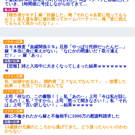
ていき、1時間後に号泣しながら出てきて…
【報告者がキチ】嫁「妊娠した」俺『それじゃあ皆に祝ってもら
おう』友人達を家に連れ帰ってホームパーティー→俺『皆に祝え
てもらえて良かったな！』→
ＤＮＡ検査『血縁関係０％』旦那「やっぱり托卵だったんだ…」
嫁「本当に身に覚えがない」「なにかの間違いだ！取り違え
だ！」→ 嫁「あっ」
【悲報】姉と入浴中に大きくなってしまった結果ｗｗｗｗｗｗｗ
ｗ
私「結婚やめるわ」 婚約者「え？なんでなんで？」 → 放置した
結果…｜生活｜ワロタあんてな
上司「何なの、この書類！！」私「あの‥」上司「今は私が話し
てるの！」私「ですから」上司「黙って聞きなさい！」私「それ
は」上司「言い訳しない！」→結果ｗｗｗｗｗ
嫁に不倫されたから嫁と不倫相手に1000万の慰謝料請求した
13歳娘が元嫁のところから逃げてきた。どう扱ったらいいのかわ
からない