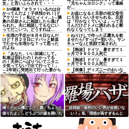
女」と言いふらされて・・・
「兄ちゃんヨロシク」って連絡
が…
3/4隣奥「オラァ！いるのは分
かってんだよ！子供預かれ！(ド
お盆になると旦那の祖父母宅
アケリー！」私(ヒィィィ…)→隣
に５泊くらいさせられる。旦那
奥の旦那さんに相談したら逃げ
は「行かなくていいよ」って言
られた。夫に相談してもなにい
うんだけどトメに誘われると断
ってだこいつ。どうすれば…
れなくなってしまう
生理の予定が８月６日なんだ
ねりけしで作った正露丸を飲
けど７月２９日にドバッと鮮血
ませたら｢すっげー効いた。サン
でたから生理かな？って思った
キューな｣と笑顔で返された
のよね
【熱波】ドイツ、暑すぎて１
「あなた、いい加減にして。
ヶ月で９６００人死亡
私達は別れたの！わかってる
【熱波】ドイツ、暑すぎて１
の！天井にへばりついてニタニ
ヶ月で９６００人死亡
タ笑ってないで出て行って！」
←2年前に突然出て行った妻から
【画像】ディズニーのおいな
のメールなんだが…
り巻（600円）、流石にアレすぎ
て賛否両論の大炎上をしてしま
【悲報】 ワイ「ラーメン一袋
うw w w w w w w他
だけじゃ足らんわ！二袋作った
ろ！」→結果ｗｗｗ
元職場の要注意オバサン、引
っ越し先でご近所になり粘着開
友人の親が営む店で車を購入
始！！「どこまで送って！」か
しただけなのに、友人から「裏
ら始まり半年も経つと「お金貸
切った」と責められるようにな
してくれない？」断ると翌日、
った理由が理解できず…
俺「ゲーム機どこ？」親「ちょっと
従姉妹「条件のいい男が全然いな
玄関前にゴミが置かれる
サッカークラブに通ってるＡ
借りたよ」→どうぶつの森を開いた
い！」私「理想が高すぎるんじ
【悲報】内田りこ「社会に戻
くんが急に海外へ引っ越すこと
りたいです」←これ！
瞬間、村が大変なことになってい
ゃ…？」→婚活の愚痴を聞き続けた
に。一番仲良くしてた息子がシ
ョックを受けて...
元職場の要注意オバサン、引
て…
結果…
っ越し先でご近所になり粘着開