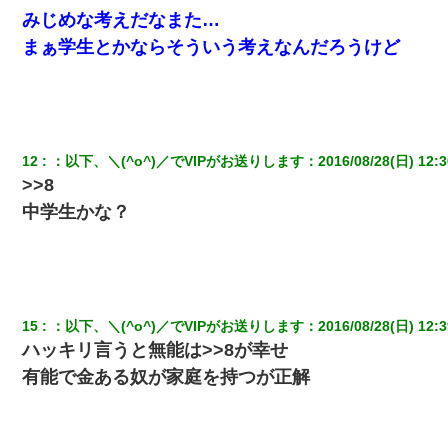
宅飲みで女友達の乳を見てしまった・・・
みじめな考えだなまた…
まぁ学生とかならそういう考えなんだろうけど
「パワハラを受けたから思い切って転職した」とSNSで呟いた
ら、速攻でパワハラかました元上司がLINEを送ってきた。
放置子が病院送りになったらしい → 俺（二度と帰ってくるなよ…
嫁を半身不随にしやがった恨みは、正直こんなもんじゃ晴れな
12
：
以下、＼(^o^)／でVIPがお送りします
：
2016/08/28(日) 12:3
い）
>>8
中学生かな？
アパートのドアに『ハンザイ者！この人はさいあくの人です』と
張り紙が！大家「面倒はごめんだよ」私「はあ」→警察に行き、
見回りで犯人が捕まったが、それが…｜生活｜ヌルポあんてな
ワイアラサー主婦、昨晩久しぶりに夫と致した結果ｗｗｗｗｗ
15
：
以下、＼(^o^)／でVIPがお送りします
：
2016/08/28(日) 12:3
ハッキリ言うと無能は>>8が幸せ
元旦那から復縁要請。息子「最新型のiPhoneも買えない貧乏は嫌
だ、再婚して」私「なら父親と暮らせ」息子「やった＾＾」私
有能で金ある奴が家庭を持つが正解
（もう手遅れだったんだな…）
元夫の連れ子「俺の結婚式の時くらい、母親としての責任を果た
そうとは思わないのか！」→どうも連れ子は…