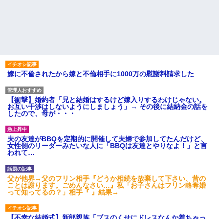
嫁に不倫されたから嫁と不倫相手に1000万の慰謝料請求した
【衝撃】婚約者「兄と結婚はするけど嫁入りするわけじゃない。
お互い干渉はしないようにしましょう」→ その後に結納金の話を
したので、母が・・・
夫の友達がBBQを定期的に開催して夫婦で参加してたんだけど、
女性側のリーダーみたいな人に「BBQは友達とやりなよ！」と言
われて…
父が他界→父のフリン相手『どうか相続を放棄して下さい、昔の
ことは謝ります。ごめんなさい…』私「お子さんはフリン略奪婚
って知ってるの？」相手『 』結果→
【不幸な結婚式】新郎親族「ブスのくせにドレスなんか着ちゃっ