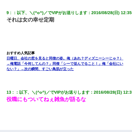
9
：
以下、＼(^o^)／でVIPがお送りします
：
2016/08/28(日) 12:35
私『貯金貯まったし、やっと家建てられるね！』夫「実家を二世
帯住宅にした。それに貯金使った」→私『離婚しよう』夫「え
それは女の幸せ定期
っ」私『使った貯金はあげるから』→すると…
友人とふたりで山口に旅行した時の事。レンタカーを借りて山の
中の道を走っていたら、突然ガガッ！って音がして…
我が家のガレージに見知らぬ車。俺「もしもし、玄関にもシャッ
日曜日、会社の窓を見ると同僚の姿。俺（あれ？ディズニーシーじゃ？）
ターリモコンあるだろ？DOWNのボタン押してｗ」→ 待つこと１
→俺電話「今何してんの？」同僚「シーで並んでること！」俺「会社にい
時間弱・・・
ない？」→次の瞬間、すごい鳥肌が立った
友人「酒の勢いで女先輩をホテルに連れ込んだｗｗｗｗｗ」俺
「…」
13
：
以下、＼(^o^)／でVIPがお送りします
：
2016/08/28(日) 12:3
役職にもついてねぇ雑魚が語るな
17年飼っていた犬が亡くなった。鼻水垂らし嗚咽する私に、猫が
近づいて頭突きをしてきて…
朝起きたら嫁がいなかった。俺（嫁も嫁実家も電話に出ない…不
安だ）→ 仕事を早退して帰宅すると、嫁と嫁両親と知らない男が
２人・・・